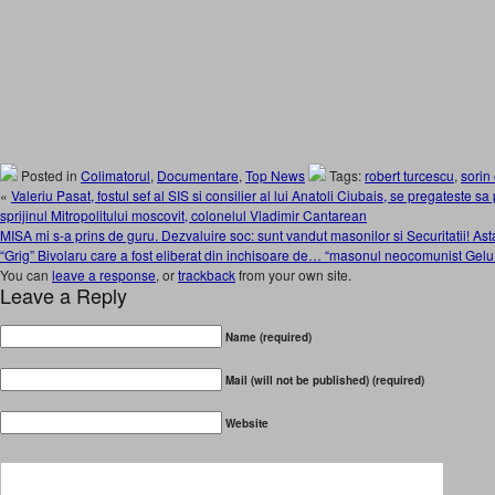
Posted in
Colimatorul
,
Documentare
,
Top News
Tags:
robert turcescu
,
sorin 
«
Valeriu Pasat, fostul sef al SIS si consilier al lui Anatoli Ciubais, se pregateste s
sprijinul Mitropolitului moscovit, colonelul Vladimir Cantarean
MISA mi s-a prins de guru. Dezvaluire soc: sunt vandut masonilor si Securitatii! A
“Grig” Bivolaru care a fost eliberat din inchisoare de… “masonul neocomunist Gelu
You can
leave a response
, or
trackback
from your own site.
Leave a Reply
Name (required)
Mail (will not be published) (required)
Website