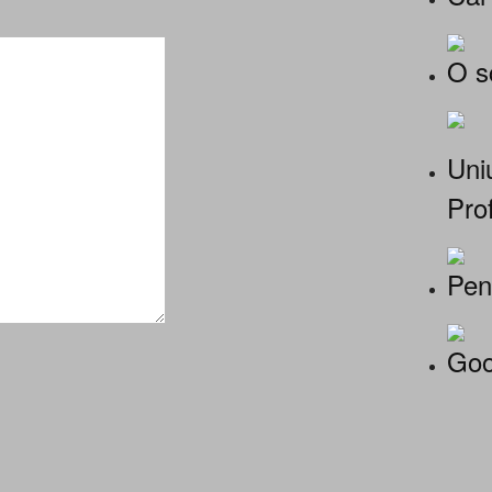
O s
Uniu
Prof
Pen
Goo