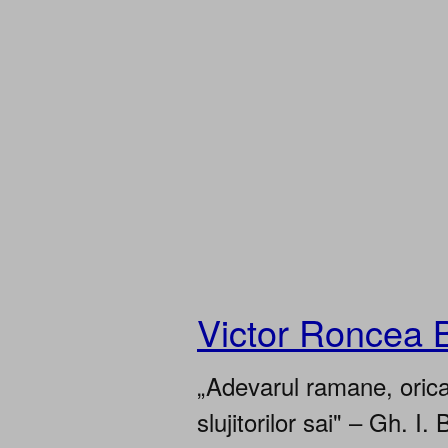
Victor Roncea 
„Adevarul ramane, oricar
slujitorilor sai" – Gh. I. 