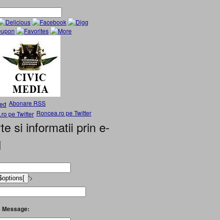
Abonare RSS
Roncea.ro pe Twitter
te si informatii prin e-
l
'>
 Message: