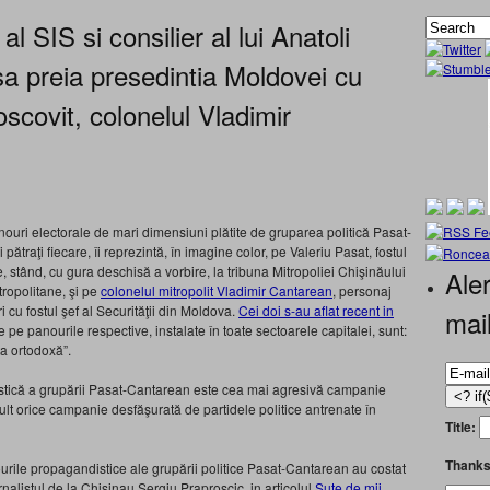
al SIS si consilier al lui Anatoli
sa preia presedintia Moldovei cu
moscovit, colonelul Vladimir
nouri electorale de mari dimensiuni plătite de gruparea politică Pasat-
ătraţi fiecare, îi reprezintă, în imagine color, pe Valeriu Pasat, fostul
te, stând, cu gura deschisă a vorbire, la tribuna Mitropoliei Chişinăului
Aler
tropolitane, şi pe
colonelul mitropolit Vladimir Cantarean
, personaj
i cu fostul şef al Securităţii din Moldova.
Cei doi s-au aflat recent in
mai
 de pe panourile respective, instalate în toate sectoarele capitalei, sunt:
ta ortodoxă”.
tică a grupării Pasat-Cantarean este cea mai agresivă campanie
ult orice campanie desfăşurată de partidele politice antrenate în
Title:
Thanks
urile propagandistice ale grupării politice Pasat-Cantarean au costat
rnalistul de la Chisinau Sergiu Praproscic, in articolul
Sute de mii