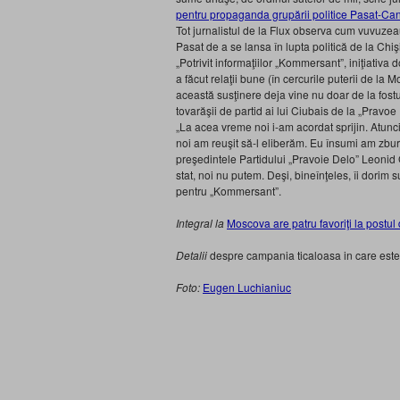
pentru propaganda grupării politice Pasat-Ca
Tot jurnalistul de la Flux observa cum vuvuzea
Pasat de a se lansa în lupta politică de la Chiş
„Potrivit informaţiilor „Kommersant”, iniţiativa
a făcut relaţii bune (în cercurile puterii de la
această susţinere deja vine nu doar de la fostu
tovarăşii de partid ai lui Ciubais de la „Pravoe 
„La acea vreme noi i-am acordat sprijin. Atunci 
noi am reuşit să-l eliberăm. Eu însumi am zbu
preşedintele Partidului „Pravoie Delo” Leonid G
stat, noi nu putem. Deşi, bineînţeles, îi dorim
pentru „Kommersant”.
Integral la
Moscova are patru favoriţi la postul
Detalii
despre campania ticaloasa in care este
Foto:
Eugen Luchianiuc