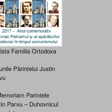
ista Familia Ortodoxa
nile Părintelui Justin
vu
Memoriam Parintele
tin Parvu – Duhovnicul