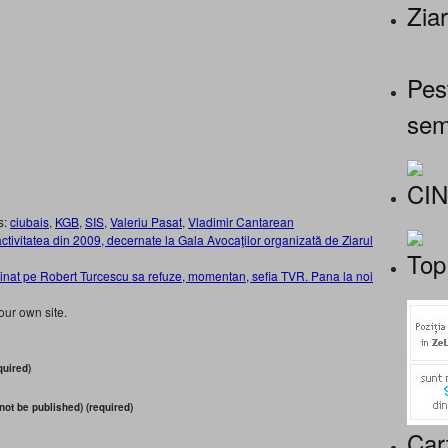
Ziar
Pes
sem
CI
s:
ciubais
,
KGB
,
SIS
,
Valeriu Pasat
,
Vladimir Cantarean
activitatea din 2009, decernate la Gala Avocaţilor organizată de Ziarul
Top
minat pe Robert Turcescu sa refuze, momentan, sefia TVR. Pana la noi
our own site.
uired)
 not be published) (required)
Car