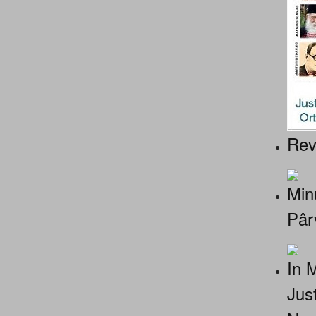
Rev
Minu
Pâr
In 
Jus