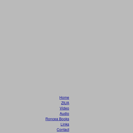
Home
ZIUA
Video
Audio
Roncea Books
Links
Contact