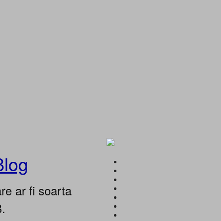
Blog
e ar fi soarta
B.