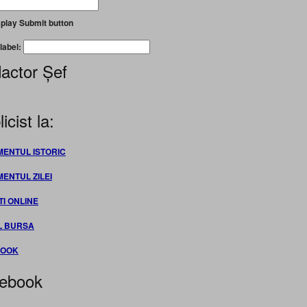
play Submit button
label:
actor Șef
icist la:
MENTUL ISTORIC
MENTUL ZILEI
TI ONLINE
L BURSA
BOOK
ebook