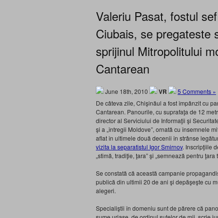
Valeriu Pasat, fostul sef 
Ciubais, se pregateste 
sprijinul Mitropolitului 
Cantarean
June 18th, 2010
VR
5 Comments »
De câteva zile, Chişinăul a fost împânzit cu pa
Cantarean. Panourile, cu suprafaţa de 12 metri p
director al Serviciului de Informaţii şi Securita
şi a „întregii Moldove”, ornată cu însemnele mi
aflat în ultimele două decenii în strânse legătur
vizita la separatistul Igor Smirnov
. Inscripţiile
„stimă, tradiţie, ţara” şi „semnează pentru ţara 
Se constată că această campanie propagandis
publică din ultimii 20 de ani şi depăşeşte cu m
alegeri.
Specialiştii în domeniu sunt de părere că pano
sume uriaşe, de ordinul sutelor de mii, scrie ju