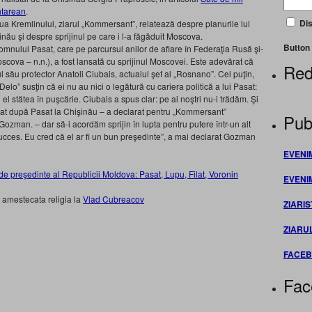
ntarean
.
Dis
ua Kremlinului, ziarul „Kommersant”, relatează despre planurile lui
inău şi despre sprijinul pe care i l-a făgăduit Moscova.
Button 
 domnului Pasat, care pe parcursul anilor de aflare în Federaţia Rusă şi-
 Moscova – n.n.), a fost lansată cu sprijinul Moscovei. Este adevărat că
Red
l său protector Anatoli Ciubais, actualul şef al „Rosnano”. Cel puţin,
Delo” susţin că ei nu au nici o legătură cu cariera politică a lui Pasat:
el stătea în puşcărie. Ciubais a spus clar: pe ai noştri nu-i trădăm. Şi
rat după Pasat la Chişinău – a declarat pentru „Kommersant”
Publ
ozman. – dar să-i acordăm sprijin în lupta pentru putere într-un alt
 succes. Eu cred că el ar fi un bun preşedinte”, a mai declarat Gozman
EVENI
 de preşedinte al Republicii Moldova: Pasat, Lupu, Filat, Voronin
EVENI
 amestecata religia la
Vlad Cubreacov
ZIARIS
ZIARU
FACE
Fac