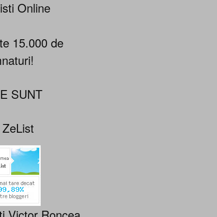
isti Online
te 15.000 de
naturi!
NE SUNT
 ZeList
ti Victor Roncea