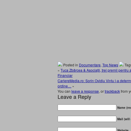
Posted in
Documentare
,
Top News
Tag
«
Ţuca Zbârcea & Asociaţii, trei premii pentru 
Financiar
CariereMedia.ro: Sorin Ovidiu Vintu l-a deter
ordine…
»
You can
leave a response
, or
trackback
from y
Leave a Reply
Name (req
Mail (will
Website