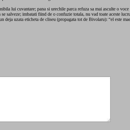
ibila lui cuvantare; pana si urechile parca refuza sa mai asculte o voce di
se salveze; imbatati fiind de o confuzie totala, nu vad toate aceste lucr
pun deja uzata eticheta de cliseu (propagata tot de Bivolaru): “el este mae