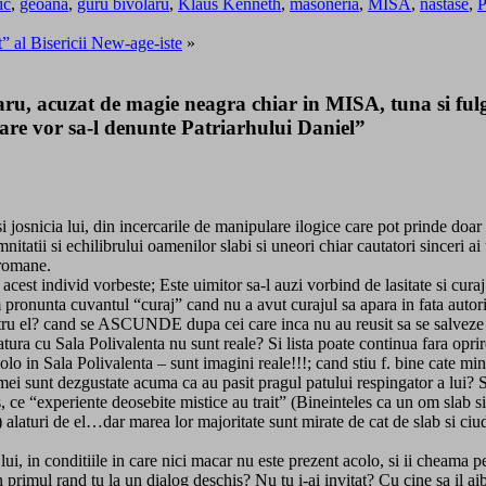
ic
,
geoana
,
guru bivolaru
,
Klaus Kenneth
,
masoneria
,
MISA
,
nastase
,
” al Bisericii New-age-iste
»
acuzat de magie neagra chiar in MISA, tuna si fulger
 care vor sa-l denunte Patriarhului Daniel”
i josnicia lui, din incercarile de manipulare ilogice care pot prinde doar 
nitatii si echilibrului oamenilor slabi si uneori chiar cautatori sinceri a
 romane.
acest individ vorbeste; Este uimitor sa-l auzi vorbind de lasitate si cur
nunta cuvantul “curaj” cand nu a avut curajul sa apara in fata autoritati
 pentru el? cand se ASCUNDE dupa cei care inca nu au reusit sa se salvez
ra cu Sala Polivalenta nu sunt reale? Si lista poate continua fara oprir
o in Sala Polivalenta – sunt imagini reale!!!; cand stiu f. bine cate min
femei sunt dezgustate acuma ca au pasit pragul patului respingator a lui? S
rs, ce “experiente deosebite mistice au trait” (Bineinteles ca un om slab si
 alaturi de el…dar marea lor majoritate sunt mirate de cat de slab si ciud
lui, in conditiile in care nici macar nu este prezent acolo, si ii cheama p
in primul rand tu la un dialog deschis? Nu tu i-ai invitat? Cu cine sa il 