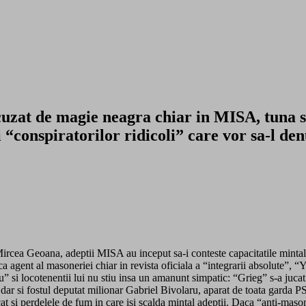
t de magie neagra chiar in MISA, tuna si 
i “conspiratorilor ridicoli” care vor sa-l d
ircea Geoana, adeptii MISA au inceput sa-i conteste capacitatile mintale,
 agent al masoneriei chiar in revista oficiala a “integrarii absolute”, “Y
ru” si locotenentii lui nu stiu insa un amanunt simpatic: “Grieg” s-a juca
r si fostul deputat milionar Gabriel Bivolaru, aparat de toata garda PSD p
cat si perdelele de fum in care isi scalda mintal adeptii. Daca “anti-mas