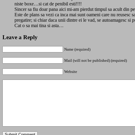
niste boxe…si cat de penibil esti!!!!
Sincer sa fiu doar pana aici mi-am pierdut timpul sa acult din pen
Este de plans sa vezi ca inca mai sunt oameni care nu reusesc sa 
pregatire; si chiar daca unii dintre ei le vad, se autoamagesc si 
Cat o sa mai tina si asta…
Leave a Reply
Name (required)
Mail (will not be published) (required)
Website