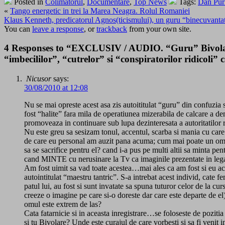
Posted in
Colimatorul
,
Documentare
,
Top News
Tags:
Dan Pur
«
Tango energetic in trei la Marea Neagra. Rolul Romaniei
Klaus Kenneth, predicatorul Agnos(ticismului), un guru “binecuvantat
You can
leave a response
, or
trackback
from your own site.
4 Responses to “EXCLUSIV / AUDIO. “Guru” Bivolaru, 
“imbecililor”, “cutrelor” si “conspiratorilor ridicoli”
Nicusor
says:
30/08/2010 at 12:08
Nu se mai opreste acest asa zis autoititulat “guru” din confuzia s
fost “halite” fara mila de operatiunea mizerabila de calcare a dem
promoveaza in continuare sub lupa dezinteresata a autoritatilor
Nu este greu sa sesizam tonul, accentul, scarba si mania cu care 
de care eu personal am auzit pana acuma; cum mai poate un om pro
sa se sacrifice pentru el? cand i-a pus pe multi altii sa minta
cand MINTE cu nerusinare la Tv ca imaginile prezentate in legatu
Am fost uimit sa vad toate acestea…mai ales ca am fost si eu acol
autointitulat “maestru tantric”. S-a intrebat acest individ, cate 
patul lui, au fost si sunt invatate sa spuna tuturor celor de la cu
creeze o imagine pe care si-o doreste dar care este departe de el)
omul este extrem de las?
Cata fatarnicie si in aceasta inregistrare…se foloseste de pozitia 
si tu Bivolare? Unde este curajul de care vorbesti si sa fi venit 