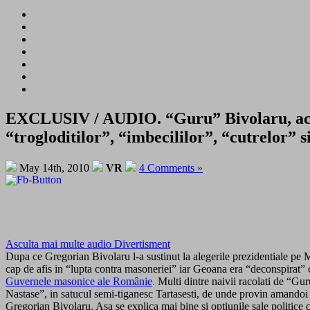
EXCLUSIV / AUDIO. “Guru” Bivolaru, acuza
“trogloditilor”, “imbecililor”, “cutrelor” s
May 14th, 2010
VR
4 Comments »
Asculta mai multe audio Divertisment
Dupa ce Gregorian Bivolaru l-a sustinut la alegerile prezidentiale pe M
cap de afis in “lupta contra masoneriei” iar Geoana era “deconspirat” ca
Guvernele masonice ale Românie
. Multi dintre naivii racolati de “Gu
Nastase”, in satucul semi-tiganesc Tartasesti, de unde provin amandoi da
Gregorian Bivolaru. Asa se explica mai bine si optiunile sale politice 