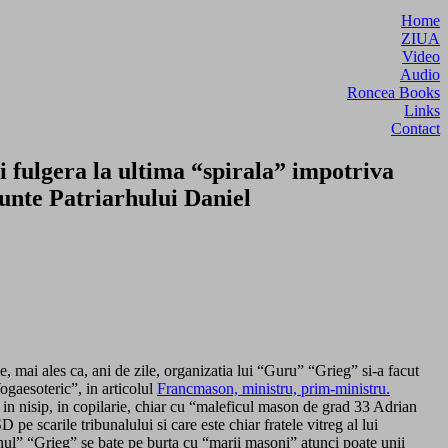
Home
ZIUA
Video
Audio
Roncea Books
Links
Contact
fulgera la ultima “spirala” impotriva
enunte Patriarhului Daniel
 mai ales ca, ani de zile, organizatia lui “Guru” “Grieg” si-a facut
ogaesoteric”, in articolul
Francmason, ministru, prim-ministru.
t in nisip, in copilarie, chiar cu “maleficul mason de grad 33 Adrian
e scarile tribunalului si care este chiar fratele vitreg al lui
onul” “Grieg” se bate pe burta cu “marii masoni” atunci poate unii