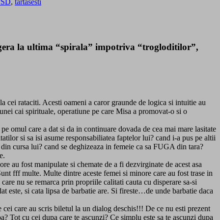
PSD
,
tartasesti
a la ultima “spirala” impotriva “trogloditilor”,
la cei rataciti. Acesti oameni a caror graunde de logica si intuitie au
i unei cai spirituale, operatiune pe care Misa a promovat-o si o
aj pe omul care a dat si da in continuare dovada de cea mai mare lasitate
lor si sa isi asume responsabiliatea faptelor lui? cand i-a pus pe altii
e din cursa lui? cand se deghizeaza in femeie ca sa FUGA din tara?
e.
ore au fost manipulate si chemate de a fi dezvirginate de acest asa
unt fff multe. Multe dintre aceste femei si minore care au fost trase in
 care nu se remarca prin propriile calitati cauta cu disperare sa-si
at este, si cata lipsa de barbatie are. Si fireste…de unde barbatie daca
e cei care au scris biletul la un dialog deschis!!! De ce nu esti prezent
aiba? Tot cu cei dupa care te ascunzi? Ce simplu este sa te ascunzi dupa