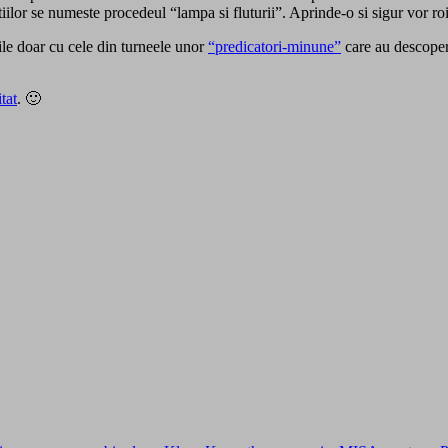
tiilor se numeste procedeul “lampa si fluturii”. Aprinde-o si sigur vor roi 
ile doar cu cele din turneele unor
“predicatori-minune”
care au descoperi
tat
. 🙂