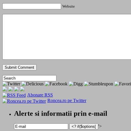
Website
Abonare RSS
Roncea.ro pe Twitter
Alerte si informatii prin e-mail
'>