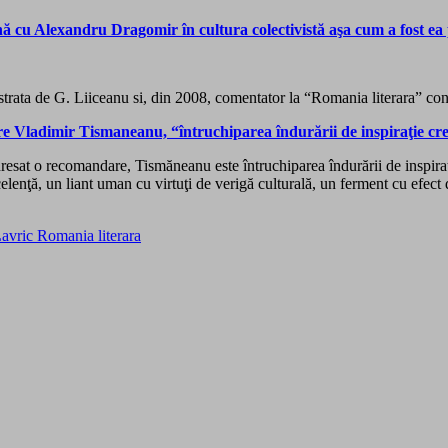
ă cu Alexandru Dragomir în cultura colectivistă aşa cum a fost ea
strata de G. Liiceanu si, din 2008, comentator la “Romania literara” co
re Vladimir Tismaneanu, “întruchiparea îndurării de inspiraţie cre
dresat o recomandare, Tismăneanu este întruchiparea îndurării de inspiraţie
 excelenţă, un liant uman cu virtuţi de verigă culturală, un ferment cu ef