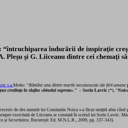
întruchiparea îndurării de inspiraţie creşt
 A. Pleşu şi G. Liiceanu dintre cei chemaţi s
Motto:
“Rămîne una dintre marile necunoscute ale firii umane
a pus credinţa în slujba «binelui suprem»
.”
–
Sorin Lavric
(*), “
Noica
xcesiv de des numele lui Constantin Noica s-a făcut simţită abia când şco
luenţare exercitată de Liiceanu se constată în scrisul lui Sorin Lavric. Ma
a şi Securitatea
, Bucureşti: Ed. M.N.L.R., 2009, pp. 337-343).