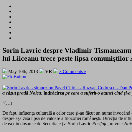
Sorin Lavric despre Vladimir Tismaneanu: “
lui Liiceanu trece peste lipsa comuniştilor
May 10th, 2013
VR
3 Comments »
a căzut pradă Noica
:
îndrăcirea
pe care a suferit-o atunci cînd şi-
“(…)
De fapt, influenţa culturală a celor care şi-au făcut un nume invocând e
despre aşa-zisa lipsă de valoare a filozofiei româneşti. Direcţia de inf
de ea din dosarele de Securitate (v. Sorin Lavric
Postfaţa
, în vol.:
Noic