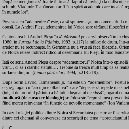
După ce menţionează foarte în treacăt faptul că invitaţia la o discuţie c
schimb, Vladimir Tismăneanu ar fi “un spirit academic care încalcă regu
în numele lor”.
Povestea cu “ademenirea” este, ca să spunem aşa, un comentariu la o par
opusă. La Andrei Pleşu ademenirea lui Noica spre tărâmul filozofiei nu a
Cantonarea lui Andrei Pleşu în
lăutărismul
pe care-l observă în exclusi
1980, în
Jurnalul de la Păltiniş
, 1983, p.117) la mijloc de drum, într-
artelor nu se recunoaşte, în Germania nu a vrut să facă filozofie, Orient
de Noica reiese indirect ridicolul desemnării lui Pleşu în mod laudativ 
Iată ce scria Andrei Pleşu despre “ademenitorul” Noica într-o epistolă 
vrut… ci să-i clarific statutul… Trebuie să treacă mult timp ca să realiz
suflarea din jur” (
Limba păsărilor
, 1994, p.218-219).
După Sorin Lavric, Tismăneanu jr. nu este un “ademenitor”. Fostul ideo
o ştie], ogar cu “ascuţime olfactivă” care “depistează repede miasmele
(iniţiat de propriul părinte) a hăituit “duşmanul de
clasă
”, ogarul cu na
totalitară (de caracter ideologic)
se foloseşte “represiunea preventiv
fiind mereu reinventat “în funcţie de nevoile momentane” (Ion Varlam
In cazul relaţiei politice dintre Noica şi Securitatea pe care ar fi serv
dintre cei chemaţi să converseze cu securiştii pe tema “teoreticianului
(…)”