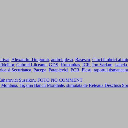
Crivat
,
Alexandru Dragomir
,
andrei plesu
,
Basescu
,
Cinci limbrici ai m
fidelilor
,
Gabriel Liiceanu
,
GDS
,
Humanitas
,
ICR
,
Ion Varlam
,
isabela
ica si Securitatea
,
Pacepa
,
Patapievici
,
PCR
,
Plesu
,
raportul tismanean
van Zaharovici Susaikov. FOTO NO COMMENT
sia Montana. Tigania Bancii Mondiale, stimulata de Reteaua Deschisa 