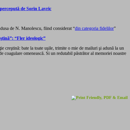
 percepută de Sorin Lavric
ndusa de N. Manolescu, fiind considerat “
din categoria fidelilor
”
ştină”: “Fler ideologic”
 creştină: bate la toate uşile, trimite o mie de mailuri şi adună la un
ect de coagulare omenească. Si un redutabil păstrător al memoriei noastre