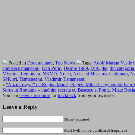
Posted in
Documentare
,
Top News
Tags:
Adolf Marian Vasile 
comisia tismaneanu
,
Dan Puric
,
Despre 1989
,
DIA
,
die
,
din categoria 
Miscarea Legionara
,
NKVD
,
Noica
,
Noica si Miscarea Legionara
,
No
SPP
,
sri
,
Tismaneanu
,
Vladimir Tismaneanu
«
“Nazdarovya!” cu Regina Mamă, Regele Mihai I si generalul I
Soros in Romania – intalnire secreta cu Basescu si Ponta. Miza: Ro
You can
leave a response
, or
trackback
from your own site.
Leave a Reply
Name (required)
Mail (will not be published) (required)