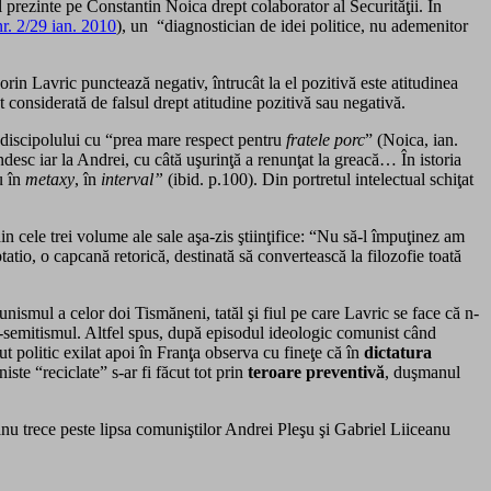
-l prezinte pe Constantin Noica drept colaborator al Securităţii. În
nr. 2/29 ian. 2010
), un “diagnostician de idei politice, nu ademenitor
in Lavric punctează negativ, întrucât la el pozitivă este atitudinea
 considerată de falsul drept atitudine pozitivă sau negativă.
ea discipolului cu “prea mare respect pentru
fratele porc
” (Noica, ian.
desc iar la Andrei, cu câtă uşurinţă a renunţat la greacă… În istoria
u în
metaxy
, în
interval”
(ibid. p.100). Din portretul intelectual schiţat
n cele trei volume ale sale aşa-zis ştiinţifice: “Nu să-l împuţinez am
tatio, o capcană retorică, destinată să convertească la filozofie toată
smul a celor doi Tismăneni, tatăl şi fiul pe care Lavric se face că n-
i-semitismul. Altfel spus, după episodul ideologic comunist când
ut politic exilat apoi în Franţa observa cu fineţe că în
dictatura
te “reciclate” s-ar fi făcut tot prin
teroare preventivă
, duşmanul
ceanu trece peste lipsa comuniştilor Andrei Pleşu şi Gabriel Liiceanu