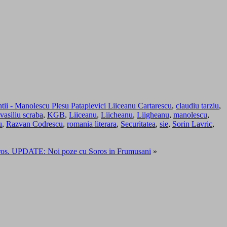
intii - Manolescu Plesu Patapievici Liiceanu Cartarescu
,
claudiu tarziu
,
 vasiliu scraba
,
KGB
,
Liiceanu
,
Liicheanu
,
Liigheanu
,
manolescu
,
u
,
Razvan Codrescu
,
romania literara
,
Securitatea
,
sie
,
Sorin Lavric
,
Soros. UPDATE: Noi poze cu Soros in Frumusani
»