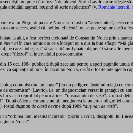
u securiştii nu putea fi refuzată de nimeni, Sorin Lavric nu se sfieşte să
la aridităţii tagmei, reuşind să scrie neplicticos” (v.
România literară, 
ere a lui Pleşu, după care Noica ar fi fost un “ademenitor”, ceea ce Sor
 avut succes, astfel că, nefiind eficientă, nu se poate spune dacă a fost
vitate la alţii, a fost perfect creionată de Constantin Noica prin situar
un
interval
în care nimic din ce a început nu a dus la bun sfârşit: “Mă gân
ul, pe care-l iubeşte, fără sanscrită nu-l poate obţine. O să se afle mere
drept “filozof” al intervalului post-comunist.
din 15 oct. 1984 publicată după zece ani pentru a spori paginile unuia di
ezi că sapienţialul nu e, în cazul lui Noica, decât o foarte inteligentă cap
log comunist este un “ogar” [cu un pedigree ilustrând relaţia cu comuni
 de extremism” (Lavric), i.e. un diagnostician versat în şantajul cu ant
s fin s-ar fi reprofilat pe urmărirea “duşmanului de
rasă
”. Un fost deţin
ă”. După căderea comunismului, menţinerea la putere a oligarhiei comunis
): fostul
duşman de clasă
devine după 1989 “
duşman de rasă
”.
it-o cu “orbirea unui idealist incurabil” (Sorin Lavric), discipolul lui Lii
 legionar Noica”.