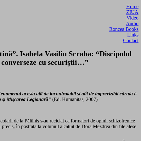
Home
ZIUA
Video
Audio
Roncea Books
Links
Contact
ină”. Isabela Vasiliu Scraba: “Discipolul
ă converseze cu securiştii…”
fenomenul acesta atît de incontrolabil şi atît de imprevizibil căruia i-
 şi Mişcarea Legionară
“
(Ed. Humanitas, 2007)
larii de la Păltiniş s-au reciclat ca formatori de opinii schizofrenice
i precis, în postfaţa la volumul alcătuit de Dora Mezdrea din file alese