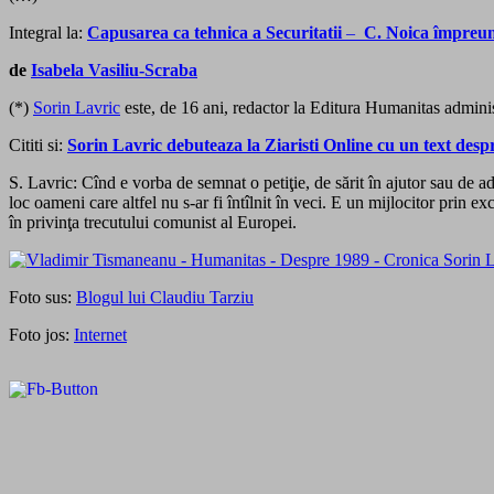
Integral la:
Capusarea ca tehnica a Securitatii
–
C. Noica împreun
de
Isabela Vasiliu-Scraba
(*)
Sorin Lavric
este, de 16 ani, redactor la Editura Humanitas admini
Cititi si:
Sorin Lavric debuteaza la Ziaristi Online cu un text desp
S. Lavric: Cînd e vorba de semnat o petiţie, de sărit în ajutor sau de a
loc oameni care altfel nu s-ar fi întîlnit în veci. E un mijlocitor prin
în privinţa trecutului comunist al Europei.
Foto sus:
Blogul lui Claudiu Tarziu
Foto jos:
Internet