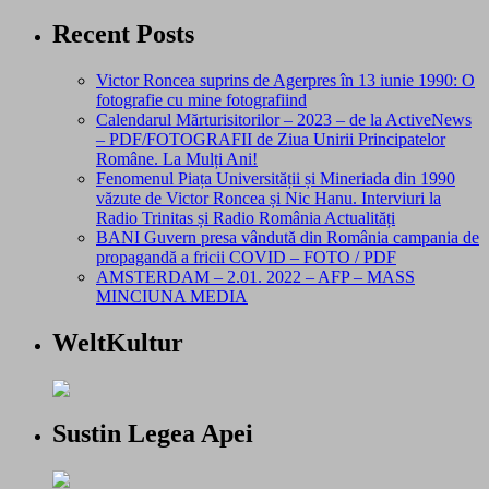
Recent Posts
Victor Roncea suprins de Agerpres în 13 iunie 1990: O
fotografie cu mine fotografiind
Calendarul Mărturisitorilor – 2023 – de la ActiveNews
– PDF/FOTOGRAFII de Ziua Unirii Principatelor
Române. La Mulți Ani!
Fenomenul Piața Universității și Mineriada din 1990
văzute de Victor Roncea și Nic Hanu. Interviuri la
Radio Trinitas și Radio România Actualități
BANI Guvern presa vândută din România campania de
propagandă a fricii COVID – FOTO / PDF
AMSTERDAM – 2.01. 2022 – AFP – MASS
MINCIUNA MEDIA
WeltKultur
Sustin Legea Apei