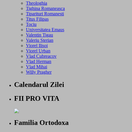
Theologhia
Tighina Romaneasca
Tiparituri Romanesti
Titus Filipas
Tociu
Universitatea Emaus
Valentin Tigau
Valeriu Sterian
Viorel Ilisoi
Viorel Urban
Vlad Cubreacov
Vlad Herman
Vlad Mihai
Willy Pragher
Calendarul Zilei
FII PRO VITA
Familia Ortodoxa