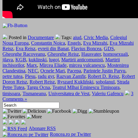
Posted in
Documentare
Tags:
aiud
,
Civic Media
,
Colegiul
Noua Europa
,
Constantin Noica
,
Engels
,
Eva Mizrahi
,
Eva Mizrahi
Reisz
,
Eva Reisz
,
evreii din Banat
,
Flavius Boncea
,
GDS
,
Gheorghe Racoveanu
,
Gheorghe Reisz
,
Hausvater
,
homosexuali
,
jilava
,
KGB
,
kuklinski
,
lugoj
,
Martirii anticomunisti
,
Martirii
inchisorilor
,
Marx
,
Mircea Eliade
,
mircea vulcanescu
,
Mostenirea
Clandestina
,
NEC
,
Ocnele Mari
,
Pacepa
,
Parintele Justin Parvu
,
petre tutea
,
Plesu
,
radu gyr
,
Razvan Zamfir
,
Robert D. Reisz
,
Robert
Doron Reisz
,
Robert Reisz
,
Ryszard Kukliński
,
sobolanul
,
Strada
Petre Tutea
,
Targu Ocna
,
Teatrul MIhai Eminescu Timisoara
,
timisoara
,
Tismaneanu
,
Universitatea de Vest
,
Valeriu Gafencu
3
Comments »
Abonare RSS
Roncea.ro pe Twitter