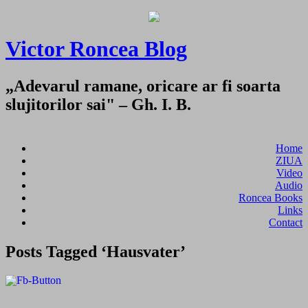
Victor Roncea Blog
„Adevarul ramane, oricare ar fi soarta
slujitorilor sai" – Gh. I. B.
Home
ZIUA
Video
Audio
Roncea Books
Links
Contact
Posts Tagged ‘Hausvater’