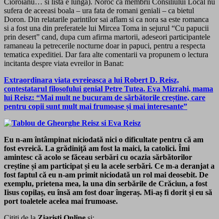
Cioroianu… si lista e lunga). Noroc ca membrii Consiliului Local nu
sufera de aceeasi boala – ura fata de romani geniali – ca bietul
Doron. Din relatarile parintilor sai aflam si ca nora sa este romanca
si a fost una din preferatele lui Mircea Toma in sejurul “Cu papucii
prin desert” cand, dupa cum afirma martorii, adeseori participantele
ramaneau la petrecerile nocturne doar in papuci, pentru a respecta
tematica expeditiei. Dar fara alte comentarii va propunem o lectura
incitanta despre viata evreilor in Banat:
Extraordinara viata evreieasca a lui Robert D. Reisz,
contestatarul filosofului genial Petre Tutea. Eva Mizrahi, mama
lui Reisz: “Mai mult ne bucuram de sărbătorile creștine, care
pentru copii sunt mult mai frumoase și mai interesante”
Eu n-am întâmpinat niciodată nici o dificultate pentru că am
fost evreică. La grădiniţă am fost la maici, la catolici. Îmi
amintesc că acolo se făceau serbări cu ocazia sărbătorilor
creștine și am participat și eu la acele serbări. Ce m‑a deranjat a
fost faptul că eu n‑am primit niciodată un rol mai deosebit. De
exemplu, prietena mea, la una din serbările de Crăciun, a fost
Iisus copilaș, eu însă am fost doar îngeraș. Mi‑aș fi dorit și eu să
port toaletele acelea mai frumoase.
Cititi de la
Ziaristi Online
si: