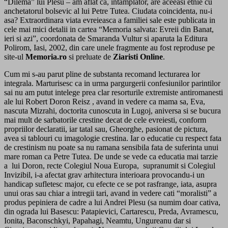
“Dilema” lui Plesu – am aflat ca, intamplator, are aceeasi etnie cu
anchetatorul bolsevic al lui Petre Tutea. Ciudata coincidenta, nu-i
asa? Extraordinara viata evreieasca a familiei sale este publicata in
cele mai mici detalii in cartea “Memoria salvata: Evreii din Banat,
ieri si azi”, coordonata de Smaranda Vultur si aparuta la Editura
Polirom, Iasi, 2002, din care unele fragmente au fost reproduse pe
site-ul
Memoria.ro
si preluate de
Ziaristi Online
.
Cum mi s-au parut pline de substanta recomand lecturarea lor
integrala. Marturisesc ca in urma pargurgerii confesiunilor parintilor
sai nu am putut intelege prea clar resorturile extremiste antiromanesti
ale lui Robert Doron Reisz , avand in vedere ca mama sa, Eva,
nascuta Mizrahi, doctorita cunoscuta in Lugoj, aniversa si se bucura
mai mult de sarbatorile crestine decat de cele evreiesti, conform
propriilor declaratii, iar tatal sau, Gheorghe, pasionat de pictura,
avea si tablouri cu imagologie crestina. Iar o educatie cu respect fata
de crestinism nu poate sa nu ramana sensibila fata de suferinta unui
mare roman ca Petre Tutea. De unde se vede ca educatia mai tarzie
a lui Doron, recte Colegiul Noua Europa, supranumit si Colegiul
Invizibil, i-a afectat grav arhitectura interioara provocandu-i un
handicap sufletesc major, cu efecte ce se pot rasfrange, iata, asupra
unui oras sau chiar a intregii tari, avand in vedere cati “moralisti” a
produs pepiniera de cadre a lui Andrei Plesu (sa numim doar cativa,
din ograda lui Basescu: Patapievici, Cartarescu, Preda, Avramescu,
Ionita, Baconschkyi, Papahagi, Neamtu, Ungureanu dar si