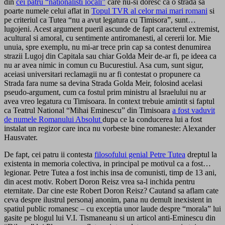
din
cei patru “nationalisti locali”
care nu-si doresc ca o strada sa
poarte numele celui aflat in
Topul TVR al celor mai mari romani
si
pe criteriul ca Tutea “nu a avut legatura cu Timisora”, sunt…
lugojeni. Acest argument pueril ascunde de fapt caracterul extremist,
acultural si amoral, cu sentimente antiromanesti, al cererii lor. Mie
unuia, spre exemplu, nu mi-ar trece prin cap sa contest denumirea
strazii Lugoj din Capitala sau chiar Golda Meir de-ar fi, pe ideea ca
nu ar avea nimic in comun cu Bucurestiul. Asa cum, sunt sigur,
aceiasi universitari reclamagii nu ar fi contestat o propunere ca
Strada fara nume sa devina Strada Golda Meir, folosind acelasi
pseudo-argument, cum ca fostul prim ministru al Israelului nu ar
avea vreo legatura cu Timisoara. In context trebuie amintit si faptul
ca Teatrul National “Mihai Eminescu” din Timisoara
a fost vaduvit
de numele Romanului Absolut
dupa ce la conducerea lui a fost
instalat un regizor care inca nu vorbeste bine romaneste: Alexander
Hausvater.
De fapt, cei patru ii contesta
filosofului genial Petre Tutea
dreptul la
existenta in memoria colectiva, in principal pe motivul ca a fost…
legionar. Petre Tutea a fost inchis insa de comunisti, timp de 13 ani,
din acest motiv. Robert Doron Reisz vrea sa-l inchida pentru
eternitate. Dar cine este Robert Doron Reisz? Cautand sa aflam cate
ceva despre ilustrul personaj anonim, pana nu demult inexistent in
spatiul public romanesc – cu exceptia unor laude despre “morala” lui
gasite pe blogul lui V.I. Tismaneanu si un articol anti-Eminescu din