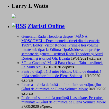
Larry L Watts
Ziaristi Online
Generalul Radu Theodoru despre “MÂNA
MOSCOVEI – Documentele crimei din decembrie
1989”. Editor: Victor Roncea. Primele trei volume
intrate sub tipar la Editura TipoMoldova, cu prefețe
semnate de generalii scriitori Radu Theodoru și Aurel
Rogojan și istoricul Gh. Buzatu
19/01/2021
eXpress
Sfânta Cuvioasă Maică Parascheva – Taina cuviinței.
La Mulți Ani!
12/10/2020
eXpress
Pentru o viață trăită întru Hristos. Gând de duminică –
pilda semănătorului – de Elena Solunca
11/10/2020
eXpress
Iertarea – cheia de boltă a iubirii. Iubirea vrăjmașilor –
Gând de duminică de Elena Solunca Moise
04/10/2020
eXpress
Pe drumul suitor de la pocăință la ascultare. Pescuirea
minunată – Gând de duminică de Elena Solunca Moise
27/09/2020
eXpress