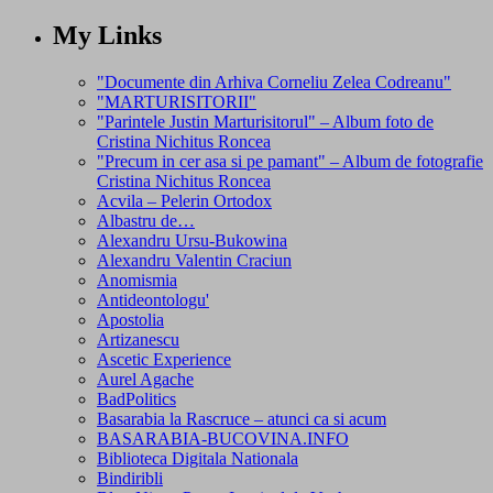
My Links
"Documente din Arhiva Corneliu Zelea Codreanu"
"MARTURISITORII"
"Parintele Justin Marturisitorul" – Album foto de
Cristina Nichitus Roncea
"Precum in cer asa si pe pamant" – Album de fotografie
Cristina Nichitus Roncea
Acvila – Pelerin Ortodox
Albastru de…
Alexandru Ursu-Bukowina
Alexandru Valentin Craciun
Anomismia
Antideontologu'
Apostolia
Artizanescu
Ascetic Experience
Aurel Agache
BadPolitics
Basarabia la Rascruce – atunci ca si acum
BASARABIA-BUCOVINA.INFO
Biblioteca Digitala Nationala
Bindiribli