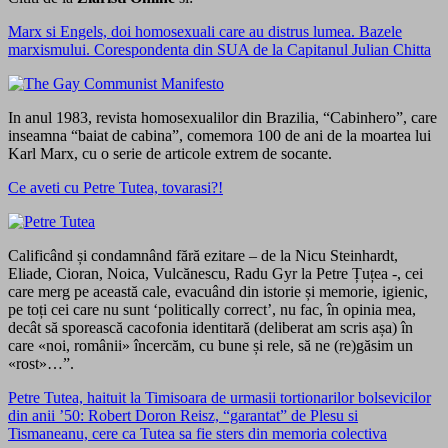
Marx si Engels, doi homosexuali care au distrus lumea. Bazele
marxismului. Corespondenta din SUA de la Capitanul Julian Chitta
In anul 1983, revista homosexualilor din Brazilia, “Cabinhero”, care
inseamna “baiat de cabina”, comemora 100 de ani de la moartea lui
Karl Marx, cu o serie de articole extrem de socante.
Ce aveti cu Petre Tutea, tovarasi?!
Calificând și condamnând fără ezitare – de la Nicu Steinhardt,
Eliade, Cioran, Noica, Vulcănescu, Radu Gyr la Petre Țuțea -, cei
care merg pe această cale, evacuând din istorie și memorie, igienic,
pe toți cei care nu sunt ‘politically correct’, nu fac, în opinia mea,
decât să sporească cacofonia identitară (deliberat am scris așa) în
care «noi, românii» încercăm, cu bune și rele, să ne (re)găsim un
«rost»…”.
Petre Tutea, haituit la Timisoara de urmasii tortionarilor bolsevicilor
din anii ’50: Robert Doron Reisz, “garantat” de Plesu si
Tismaneanu, cere ca Tutea sa fie sters din memoria colectiva