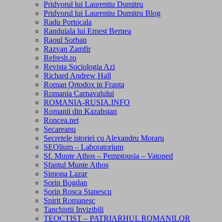
Pridvorul lui Laurentiu Dumitru
Pridvorul lui Laurentiu Dumitru Blog
Radu Portocala
Randuiala lui Ernest Bernea
Raoul Sorban
Razvan Zamfir
Refresh.ro
Revista Sociologia Azi
Richard Andrew Hall
Roman Ortodox in Franta
Romania Carnavalului
ROMANIA-RUSIA.INFO
Romanii din Kazahstan
Roncea.net
Secareanu
Secretele istoriei cu Alexandru Moraru
SEOlium – Laboratorium
Sf. Munte Athos – Pemptousia – Vatoped
Sfantul Munte Athos
Simona Lazar
Sorin Bogdan
Sorin Rosca Stanescu
Spirit Romanesc
Tanchistii Invizibili
TEOCTIST – PATRIARHUL ROMANILOR