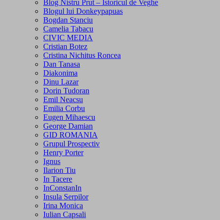
Blog Nistru Prut – Istoricul de Veghe
Blogul lui Donkeypapuas
Bogdan Stanciu
Camelia Tabacu
CIVIC MEDIA
Cristian Botez
Cristina Nichitus Roncea
Dan Tanasa
Diakonima
Dinu Lazar
Dorin Tudoran
Emil Neacsu
Emilia Corbu
Eugen Mihaescu
George Damian
GID ROMANIA
Grupul Prospectiv
Henry Porter
Ignus
Ilarion Tiu
In Tacere
InConstanIn
Insula Serpilor
Irina Monica
Iulian Capsali