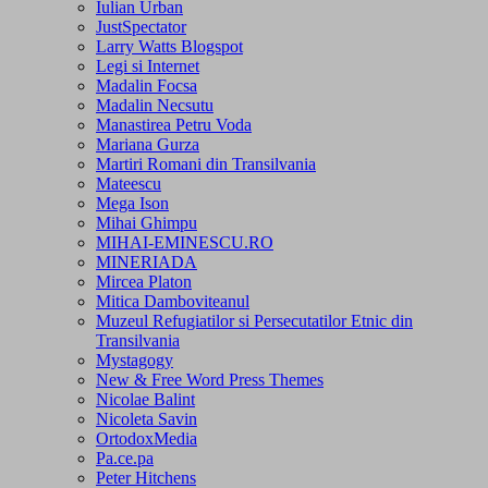
Iulian Urban
JustSpectator
Larry Watts Blogspot
Legi si Internet
Madalin Focsa
Madalin Necsutu
Manastirea Petru Voda
Mariana Gurza
Martiri Romani din Transilvania
Mateescu
Mega Ison
Mihai Ghimpu
MIHAI-EMINESCU.RO
MINERIADA
Mircea Platon
Mitica Damboviteanul
Muzeul Refugiatilor si Persecutatilor Etnic din
Transilvania
Mystagogy
New & Free Word Press Themes
Nicolae Balint
Nicoleta Savin
OrtodoxMedia
Pa.ce.pa
Peter Hitchens