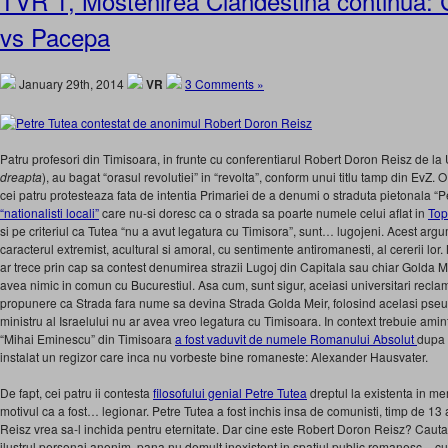
TVR 1, Mostenirea Clandestina continua: C
vs Pacepa
January 29th, 2014
VR
3 Comments »
Patru profesori din Timisoara, in frunte cu conferentiarul Robert Doron Reisz de la 
dreapta
), au bagat “orasul revolutiei” in “revolta”, conform unui titlu tamp din EvZ. O 
cei patru protesteaza fata de intentia Primariei de a denumi o straduta pietonala “P
“nationalisti locali”
care nu-si doresc ca o strada sa poarte numele celui aflat in
Top
si pe criteriul ca Tutea “nu a avut legatura cu Timisora”, sunt… lugojeni. Acest arg
caracterul extremist, acultural si amoral, cu sentimente antiromanesti, al cererii lo
ar trece prin cap sa contest denumirea strazii Lugoj din Capitala sau chiar Golda Me
avea nimic in comun cu Bucurestiul. Asa cum, sunt sigur, aceiasi universitari reclama
propunere ca Strada fara nume sa devina Strada Golda Meir, folosind acelasi pse
ministru al Israelului nu ar avea vreo legatura cu Timisoara. In context trebuie aminti
“Mihai Eminescu” din Timisoara
a fost vaduvit de numele Romanului Absolut
dupa 
instalat un regizor care inca nu vorbeste bine romaneste: Alexander Hausvater.
De fapt, cei patru ii contesta
filosofului genial Petre Tutea
dreptul la existenta in me
motivul ca a fost… legionar. Petre Tutea a fost inchis insa de comunisti, timp de 13
Reisz vrea sa-l inchida pentru eternitate. Dar cine este Robert Doron Reisz? Caut
ilustrul personaj anonim, pana nu demult inexistent in spatiul public romanesc – c