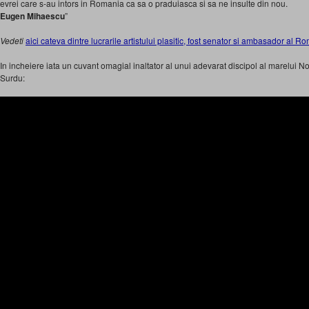
evrei care s-au intors in Romania ca sa o praduiasca si sa ne insulte din nou.
Eugen Mihaescu
”
Vedeti
aici cateva dintre lucrarile artistului plasitic, fost senator si ambasador a
In incheiere iata un cuvant omagial inaltator al unui adevarat discipol al marelui
Surdu: