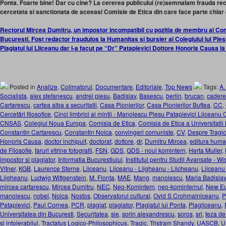
Ponta. Foarte bine! Dar cu cine?
La cererea publicului (re)semnalam frauda rect
cercetata si sanctionata de aceeasi Comisie de Etica din care face parte chiar e
Rectorul Mircea Dumitru, un impostor incompatibil cu pozitia de membru al Comis
Bucuresti. Fost redactor fraudulos la Humanitas si bursier al Colegiului lui Ples
Plagiatul lui Liiceanu dar l-a facut pe “Dr” Patapievici Dottore Honoris Causa l
Posted in
Analize
,
Colimatorul
,
Documentare
,
Editoriale
,
Top News
Tags:
A.
Socialista
,
alex stefanescu
,
andrei plesu
,
Badislav
,
Basescu
,
berlin
,
brucan
,
cader
Cartarescu
,
cartea alba a securitatii
,
Casa Pionierilor
,
Casa Pionierilor Buftea
,
CC
,
Cercetări filosofice
,
Cinci limbrici ai mintii - Manolescu Plesu Patapievici Liiceanu
CNSAS
,
Colegiul Noua Europa
,
Comisia de Etica
,
Comisia de Etica a Universitatii
Constantin Cartarescu
,
Constantin Noica
,
convingeri comuniste
,
CV
,
Despre Tragic
Honoris Causa
,
doctor inchipuit
,
doctorat
,
dottore
,
dr
,
Dumitru Mircea
,
editura huma
de Filosofie
,
faruri vitrine fotografii
,
FSN
,
GDS
,
GDS - noul komintern
,
Herta Muller
,
impostor si plagiator
,
Informatia Bucurestiului
,
Institutul pentru Studii Avansate - W
Vitner
,
KGB
,
Laurence Sterne
,
Liiceanu
,
Liiceanu - Liigheanu - Liicheanu
,
Liiceanu 
Liigheanu
,
Ludwig Wittgenstein
,
M. Flonta
,
MAE
,
Mang
,
manolescu
,
Maria Badisla
mircea cartarescu
,
Mircea Dumitru
,
NEC
,
Neo-Komintern
,
neo-kominternul
,
New Eu
manolescu
,
nobel
,
Noica
,
Nostos
,
Observatorul cultural
,
Ovid S Crohmalniceanu
,
P
Patapievici
,
Paul Cornea
,
PCR
,
plagiat
,
plagiator
,
Plagiatul lui Ponta
,
Plagiiceanu
,
Universitatea din Bucuresti
,
Securitatea
,
sie
,
sorin alexandrescu
,
soros
,
sri
,
teza de
si intolerabilul
,
Tractatus Logico-Philosophicus
,
Tragic
,
Tristram Shandy
,
UASCB
,
U