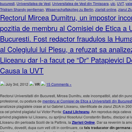
bucuresti
,
Universitatea de Vest
,
Universitatea de Vest din Timisoara
,
utc
,
UVT
,
vale
Tristram Shandy gentleman
,
Wissenschaftskolleg zu Berlin
,
ziaristi online
,
ziarul Zi
Rectorul Mircea Dumitru, un impostor inco
pozitia de membru al Comisiei de Etica a Un
Bucuresti. Fost redactor fraudulos la Huma
al Colegiului lui Plesu, a refuzat sa analize
Liiceanu dar l-a facut pe “Dr” Patapievici 
Causa la UVT
July 3rd, 2012
VR
15 Comments »
Rectorul Universitatii din Bucuresti, Mircea Dumitru, este incompatibil, atat din pun
profesional, cu postura de
membru al Comisiei de Etica a Universitatii din Bucurest
analizeze plagiatele crase al lui Gabriel Liiceanu, identificate de ziarul ZIUA in 200
ca cel privind plagiatul lui Victor Ponta:
Cazul Liicheanu
. Am reprodus deja cateva 
privind plagiatele lui Liiceanu, cu sprijinul filosofului Constantin Barbu, discipol al
Liiceanu din perioada Scolii de la Paltinis, la
Ziaristi Online
. Dar sa revenim la amo
Dumitru, dovedit, dupa cum veti citi in continuare, ca
fals traducator din germana a