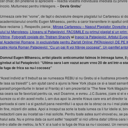
cer chiar, din prietenie si apreciere – reactia voastra individuala imediata cu privire
incolo. Multumesc pentru intelegere. –
Devis Grebu
”
Urmeaza cele trei “vome”, de fapt o dezvaluire despre plagiatul lui Cartarescu si d
academicianului onorific Eugen Mihaescu, pentru a caror transmitere in spatiul onl
face reclama :). Respectiv, parca:
Mircea Cartarescu – Nascut Plagiator. Dovezile 
ului lui Manolescu, Liiceanu si Patapievici. FACSIMILE cu primul plagiat si un pri
Vitrine, Fotografii copiate din Tristram Shandy
si
Inapoi la Patapievici. Artistul E
al Academiei Romane, in exclusivitate pentru Ziaristi Online: PATA(pievici) DE PE 
catre Horia Roman Patapievici: “Cu un pai îţi voi frânge cocoaşa!”. Un pamflet 
Domnul Eugen Mihaescu, artist plastic anticomunist faimos in intreaga lume, il
g/rebut al lui Patapievici: “Ultima oara l-am vazut acum vreo 20 de ani intr-o stat
la fuga de frica sa nu-l cocosez”
“Acest individ ar fi trebuit sa se numeasca REBU si nu Grebu si e ilustrarea proverb
te lasa sa traiesti!” L-am ajutat cand a ajuns la New York (dupa ce si-a lasat saman
parasit progeniturile in Israel si Franta) si l-am prezentat la “The New York Magazin
sa ceara sa fie favorizat pentru ca, vezi Doamne, e evreu. J.C.Suares, (care si el e
lucreze cu el din acest motiv. L-am dus apoi la Jerelle Kraus care era art director 
perioada si care l-a si gazduit pana nesimtitul i-a spus de la obraz ca nu-i mai plate
In fine, mizerii din astea. Apoi a inceput sa scrie la toata lumea ca ii fur ideile si, bin
redactorii care au incetat sa-l mai solicite. Pentru toate astea sunt vinovat eu, se 
halul asta. Nu e prima data ca sunt astfel “rasplatit” si nici ultima data! Ultima oar
intr-o statie de metrou, la N.Y. si a luat-o la fuga de frica sa nu-l cocosez. Un nenoro