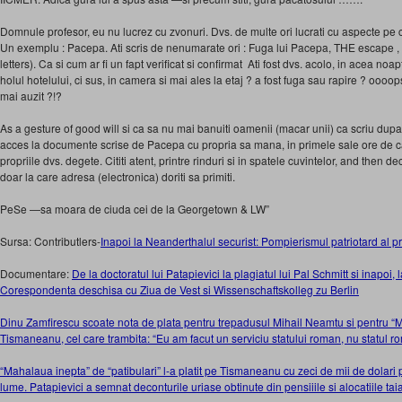
Domnule profesor, eu nu lucrez cu zvonuri. Dvs. de multe ori lucrati cu aspecte pe car
Un exemplu : Pacepa. Ati scris de nenumarate ori : Fuga lui Pacepa, THE escape , 
letters). Ca si cum ar fi un fapt verificat si confirmat Ati fost dvs. acolo, in acea no
holul hotelului, ci sus, in camera si mai ales la etaj ? a fost fuga sau rapire ? oooo
mai auzit ?!?
As a gesture of good will si ca sa nu mai banuiti oamenii (macar unii) ca scriu dupa 
acces la documente scrise de Pacepa cu propria sa mana, in primele sale ore de cap
propriile dvs. degete. Cititi atent, printre rinduri si in spatele cuvintelor, and then d
doar la care adresa (electronica) doriti sa primiti.
PeSe —sa moara de ciuda cei de la Georgetown & LW”
Sursa: Contributlers-
Inapoi la Neanderthalul securist: Pompierismul patriotard al p
Documentare:
De la doctoratul lui Patapievici la plagiatul lui Pal Schmitt si inapoi, 
Corespondenta deschisa cu Ziua de Vest si Wissenschaftskolleg zu Berlin
Dinu Zamfirescu scoate nota de plata pentru trepadusul Mihail Neamtu si pentru “Mar
Tismaneanu, cel care trambita: “Eu am facut un serviciu statului roman, nu statul 
“Mahalaua inepta” de “patibulari” l-a platit pe Tismaneanu cu zeci de mii de dolari 
lume. Patapievici a semnat deconturile uriase obtinute din pensiiile si alocatiile tai