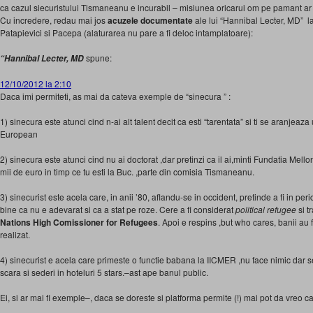
ca cazul siecuristului Tismaneanu e incurabil – misiunea oricarui om pe pamant ar t
Cu incredere, redau mai jos
acuzele
documentate
ale lui “Hannibal Lecter, MD” l
Patapievici si Pacepa (alaturarea nu pare a fi deloc intamplatoare):
spune:
“Hannibal Lecter, MD
12/10/2012 la 2:10
Daca imi permiteti, as mai da cateva exemple de “sinecura ” :
1) sinecura este atunci cind n-ai alt talent decit ca esti “tarentata” si ti se aranjeaz
European
2) sinecura este atunci cind nu ai doctorat ,dar pretinzi ca il ai,minti Fundatia Mellon
mii de euro in timp ce tu esti la Buc. ,parte din comisia Tismaneanu.
3) sinecurist este acela care, in anii ’80, aflandu-se in occident, pretinde a fi in per
bine ca nu e adevarat si ca a stat pe roze. Cere a fi considerat
political refugee
si t
Nations High Comissioner for Refugees
. Apoi e respins ,but who cares, banii au fo
realizat.
4) sinecurist e acela care primeste o functie babana la IICMER ,nu face nimic dar 
scara si sederi in hoteluri 5 stars.–ast ape banul public.
Ei, si ar mai fi exemple–, daca se doreste si platforma permite (!) mai pot da vreo ca