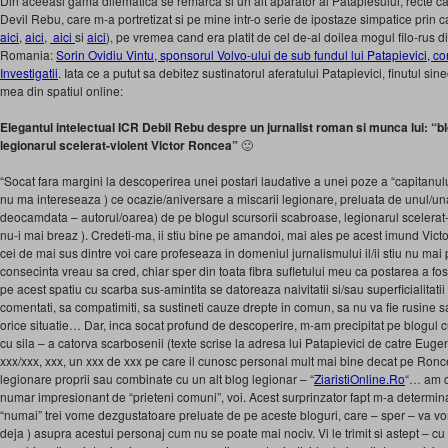
Din aceeasi gama dilematica se remarca si un alt aparator al Pataplesului, recte car
Devil Rebu, care m-a portretizat si pe mine intr-o serie de ipostaze simpatice prin ca
aici
,
aici
,
aici
si
aici
), pe vremea cand era platit de cel de-al doilea mogul filo-rus d
Romania:
Sorin Ovidiu Vintu, sponsorul Volvo-ului de sub fundul lui Patapievici, c
Investigatii
. Iata ce a putut sa debitez sustinatorul aferatului Patapievici, finutul si
mea din spatiul online:
Elegantul intelectual ICR Debil Rebu despre un jurnalist roman si munca lui: “b
legionarul scelerat-violent Victor Roncea”
🙂
“Socat fara margini la descoperirea unei postari laudative a unei poze a “capitanulu
nu ma intereseaza ) ce ocazie/aniversare a miscarii legionare, preluata de unul/una di
deocamdata – autorul/oarea) de pe blogul scursorii scabroase, legionarul scelerat-
nu-i mai breaz ). Credeti-ma, ii stiu bine pe amandoi, mai ales pe acest imund Victor 
cei de mai sus dintre voi care profeseaza in domeniul jurnalismului il/ii stiu nu mai 
consecinta vreau sa cred, chiar sper din toata fibra sufletului meu ca postarea a fost
pe acest spatiu cu scarba sus-amintita se datoreaza naivitatii si/sau superficialitatii
comentati, sa compatimiti, sa sustineti cauze drepte in comun, sa nu va fie rusine sau
orice situatie… Dar, inca socat profund de descoperire, m-am precipitat pe blogul cu 
cu sila – a catorva scarbosenii (texte scrise la adresa lui Patapievici de catre Euge
xxx/xxx, xxx, un xxx de xxx pe care il cunosc personal mult mai bine decat pe Ronce
legionare proprii sau combinate cu un alt blog legionar – “
ZiaristiOnline.Ro
“… am c
numar impresionant de “prieteni comuni”, voi. Acest surprinzator fapt m-a determina
“numai” trei vome dezgustatoare preluate de pe aceste bloguri, care – sper – va vo
deja ) asupra acestui personaj cum nu se poate mai nociv. Vi le trimit si astept – cu