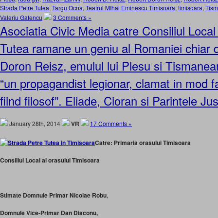
Strada Petre Tutea
,
Targu Ocna
,
Teatrul MIhai Eminescu Timisoara
,
timisoara
,
Tis
Valeriu Gafencu
3 Comments »
Asociatia Civic Media catre Consiliul Local
Tutea ramane un geniu al Romaniei chiar 
Doron Reisz, emulul lui Plesu si Tismanean
“un propagandist legionar, clamat in mod fa
fiind filosof”. Eliade, Cioran si Parintele J
January 28th, 2014
VR
17 Comments »
Catre: Primaria orasului Timisoara
Consiliul Local al orasului Timisoara
Stimate Domnule Primar Nicolae Robu
,
Domnule Vice-Primar Dan Diaconu,