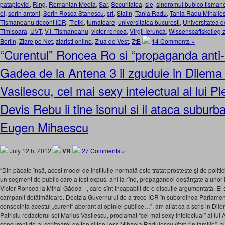
patapievici
,
Ring
,
Romanian Media
,
Sar
,
Securitatea
,
sie
,
sindromul bubico tisma
ei
,
sorin antohi
,
Sorin Rosca Stanescu
,
sri
,
Stalin
,
Tania Radu
,
Tania Radu Mihaile
Tismaneanu decont ICR
,
Trotki
,
turnatoare
,
universitatea bucuresti
,
Universitatea d
Timisoara
,
UVT
,
V.I. Tismaneanu
,
victor roncea
,
Virgil Ierunca
,
Wissenscaftskolleg z
Berlin
,
Ziare pe Net
,
ziaristi online
,
Ziua de Vest
,
ZtB
14 Comments »
“Curentul” Roncea Ro si “propaganda anti-
Gadea de la Antena 3 il zguduie in Dilema
Vasilescu, cel mai sexy intelectual al lui Pl
Devis Rebu ii tine isonul si il ataca suburba
Eugen Mihaescu
July 12th, 2012
VR
27 Comments »
“Din păcate însă, acest model de instituţie normală este tratat prosteşte şi de politici
un segment de public care a fost expus, ani la rînd, propagandei deşănţate a unor 
Victor Roncea la Mihai Gâdea –, care sînt incapabili de o discuţie argumentată. Ei ş
campanii defăimătoare. Decizia Guvernului de a trece ICR în subordinea Parlament
consecinţa acestui „curent“ aberant al opiniei publice…”, am aflat ca a scris in Dil
Patriciu redactorul sef Marius Vasilescu, proclamat “cel mai sexy intelectual” al lui 
concurent de-al scriitoarei de top si top-less Mihaela Radulescu (
foto
“in familie”, a