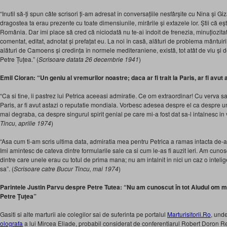
“Inutil să-ți spun câte scrisori ți-am adresat în conversațiile nesfârșite cu Nina și Giz
dragostea ta erau prezente cu toate dimensiunile, mirările și extazele lor. Știi că eș
România. Dar îmi place să cred că niciodată nu te-ai îndoit de frenezia, minuțiozita
comentat, editat, adnotat și prefațat eu. La noi în casă, alături de problema mântui
alături de Camoens și credința în normele mediteraniene, există, tot atât de viu și 
Petre Țuțea.” (
Scrisoare datata 26 decembrie 1941
)
Emil Cioran: “Un geniu al vremurilor noastre; daca ar fi trait la Paris, ar fi avut
“Ca si tine, ii pastrez lui Petrica aceeasi admiratie. Ce om extraordinar! Cu verva sa 
Paris, ar fi avut astazi o reputatie mondiala. Vorbesc adesea despre el ca despre u
mai degraba, ca despre singurul spirit genial pe care mi-a fost dat sa-l intalnesc in 
Tincu, aprilie 1974
)
“Asa cum ti-am scris ultima data, admiratia mea pentru Petrica a ramas intacta de-a 
Imi amintesc de cateva dintre formularile sale ca si cum le-as fi auzit ieri. Am cuno
dintre care unele erau cu totul de prima mana; nu am intalnit in nici un caz o intel
sa”. (
Scrisoare catre Bucur Tincu, mai 1974
)
Parintele Justin Parvu despre Petre Tutea:
“Nu am cunoscut în tot Aiudul om mai
Petre Ţuţea”
Gasiti si alte marturii ale colegilor sai de suferinta pe portalul
Marturisitorii.Ro
, unde
olografa
a lui Mircea Eliade, probabil considerat de conferentiarul Robert Doron Re