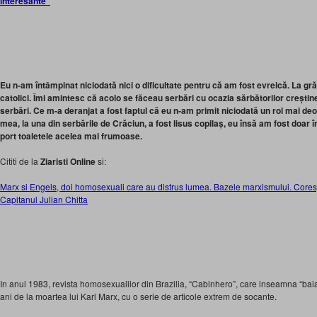
interesante”
Eu n-am întâmpinat niciodată nici o dificultate pentru că am fost evreică. La grăd
catolici. Îmi amintesc că acolo se făceau serbări cu ocazia sărbătorilor creștine
serbări. Ce m‑a deranjat a fost faptul că eu n‑am primit niciodată un rol mai de
mea, la una din serbările de Crăciun, a fost Iisus copilaș, eu însă am fost doar în
port toaletele acelea mai frumoase.
Cititi de la
Ziaristi Online
si:
Marx si Engels, doi homosexuali care au distrus lumea. Bazele marxismului. Core
Capitanul Julian Chitta
In anul 1983, revista homosexualilor din Brazilia, “Cabinhero”, care inseamna “b
ani de la moartea lui Karl Marx, cu o serie de articole extrem de socante.