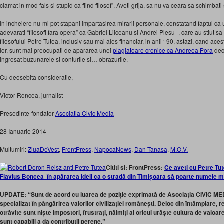
clamat in mod fals si stupid ca fiind filosof”. Aveti grija, sa nu va ceara sa schimbat
In incheiere nu-mi pot stapani impartasirea mirarii personale, constatand faptul ca 
adevarati “filosofi fara opera” ca Gabriel Liiceanu si Andrei Plesu -, care au stiut sa
filosofului Petre Tutea, inclusiv sau mai ales financiar, in anii ‘ 90, astazi, cand ace
lor, sunt mai preocupati de apararea unei
plagiatoare cronice ca Andreea Pora
dec
ingrosat buzunarele si conturile si… obrazurile.
Cu deosebita consideratie,
Victor Roncea, jurnalist
Presedinte-fondator
Asociatia Civic Media
28 Ianuarie 2014
Multumiri:
ZiuaDeVest
,
FrontPress
,
NapocaNews
,
Dan Tanasa
,
M.O.V.
Cititi si: FrontPress:
Ce aveti cu Petre Tu
Flavius Boncea în apărarea ideii ca o stradă din Timișoara să poarte numele m
UPDATE: “Sunt de acord cu luarea de poziție exprimată de Asociația CIVIC ME
specializat în pângărirea valorilor civilizației românești. Deloc din întâmplare, 
otrăvite sunt niște impostori, frustrați, năimiți ai oricui urăște cultura de valoar
sunt capabili a da contribuții perene.”