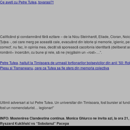
Ce aveti cu Petre Tutea, tovarasi?!
Calificând și condamnând fără ezitare – de la Nicu Steinhardt, Eliade, Cioran, Noi
Țuțea -, cei care merg pe această cale, evacuând din istorie și memorie, igienic, pe to
correct’, nu fac, în opinia mea, decât să sporească cacofonia identitară (deliberat a
românii» încercăm, cu bune și rele, să ne (re)găsim un «rost»…”.
Petre Tutea, haituit la Timisoara de urmasii tortionarilor bolsevicilor din anii ’50: 
Plesu si Tismaneanu, cere ca Tutea sa fie sters din memoria colectiva
Ultimii adversari ai lui Petre Tutea. Un universitar din Timisoara, fost bursier al fund
fost un nomenclaturist… legionar!”
INFO: Mostenirea Clandestina continua. Monica Ghiurco ne invita azi, la ora 21,
Ryszard Kukliński vs “Sobolanul” Pacepa