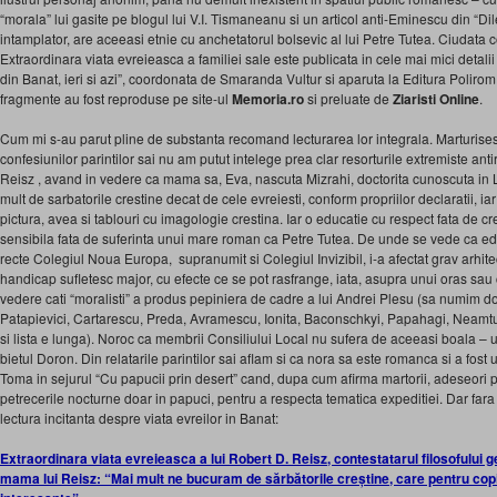
“morala” lui gasite pe blogul lui V.I. Tismaneanu si un articol anti-Eminescu din “Dil
intamplator, are aceeasi etnie cu anchetatorul bolsevic al lui Petre Tutea. Ciudata 
Extraordinara viata evreieasca a familiei sale este publicata in cele mai mici detalii
din Banat, ieri si azi”, coordonata de Smaranda Vultur si aparuta la Editura Polirom,
fragmente au fost reproduse pe site-ul
Memoria.ro
si preluate de
Ziaristi Online
.
Cum mi s-au parut pline de substanta recomand lecturarea lor integrala. Marturises
confesiunilor parintilor sai nu am putut intelege prea clar resorturile extremiste an
Reisz , avand in vedere ca mama sa, Eva, nascuta Mizrahi, doctorita cunoscuta in 
mult de sarbatorile crestine decat de cele evreiesti, conform propriilor declaratii, i
pictura, avea si tablouri cu imagologie crestina. Iar o educatie cu respect fata de 
sensibila fata de suferinta unui mare roman ca Petre Tutea. De unde se vede ca edu
recte Colegiul Noua Europa, supranumit si Colegiul Invizibil, i-a afectat grav arhit
handicap sufletesc major, cu efecte ce se pot rasfrange, iata, asupra unui oras sau ch
vedere cati “moralisti” a produs pepiniera de cadre a lui Andrei Plesu (sa numim do
Patapievici, Cartarescu, Preda, Avramescu, Ionita, Baconschkyi, Papahagi, Neam
si lista e lunga). Noroc ca membrii Consiliului Local nu sufera de aceeasi boala – u
bietul Doron. Din relatarile parintilor sai aflam si ca nora sa este romanca si a fost 
Toma in sejurul “Cu papucii prin desert” cand, dupa cum afirma martorii, adeseori 
petrecerile nocturne doar in papuci, pentru a respecta tematica expeditiei. Dar far
lectura incitanta despre viata evreilor in Banat:
Extraordinara viata evreieasca a lui Robert D. Reisz, contestatarul filosofului g
mama lui Reisz: “Mai mult ne bucuram de sărbătorile creștine, care pentru cop