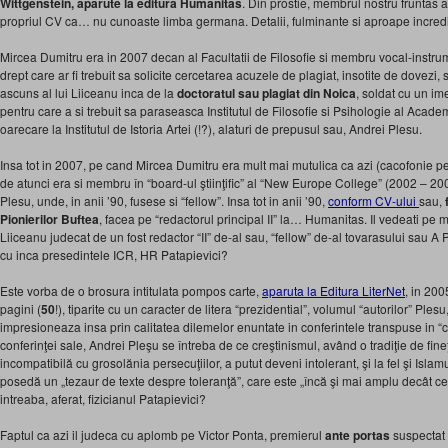
Wittgenstein, aparute la editura Humanitas
. Din prostie, membrul nostru frunta
propriul CV ca… nu cunoaste limba germana. Detalii, fulminante si aproape incredib
Mircea Dumitru era in 2007 decan al Facultatii de Filosofie si membru vocal-instr
drept care ar fi trebuit sa solicite cercetarea acuzele de plagiat, insotite de dovezi,
ascuns al lui Liiceanu inca de la
doctoratul sau plagiat din Noica
, soldat cu un i
pentru care a si trebuit sa paraseasca Institutul de Filosofie si Psihologie al Acad
oarecare la Institutul de Istoria Artei (!?), alaturi de prepusul sau, Andrei Plesu.
Insa tot in 2007, pe cand Mircea Dumitru era mult mai mutulica ca azi (cacofonie pe
de atunci era si membru în “board-ul ştiinţific” al “New Europe College” (2002 – 200
Plesu, unde, in anii ’90, fusese si “fellow”. Insa tot in anii ’90,
conform CV-ului
sau,
Pionierilor Buftea
, facea pe “redactorul principal II” la… Humanitas. Il vedeati pe m
Liiceanu judecat de un fost redactor “II” de-al sau, “fellow” de-al tovarasului sau A P
cu inca presedintele ICR, HR Patapievici?
Este vorba de o brosura intitulata pompos carte,
aparuta la Editura LiterNet
, in 20
pagini (
50
!), tiparite cu un caracter de litera “prezidential”, volumul “autorilor” Ples
impresioneaza insa prin calitatea dilemelor enuntate in conferintele transpuse in “c
conferinţei sale, Andrei Pleşu se întreba de ce creştinismul, având o tradiţie de fine
incompatibilă cu grosolănia persecuţiilor, a putut deveni intolerant, şi la fel şi Isla
posedă un „tezaur de texte despre toleranţă”, care este „încă şi mai amplu decât cel 
intreaba, aferat, fizicianul Patapievici?
Faptul ca azi il judeca cu aplomb pe Victor Ponta, premierul
ante portas
suspectat 