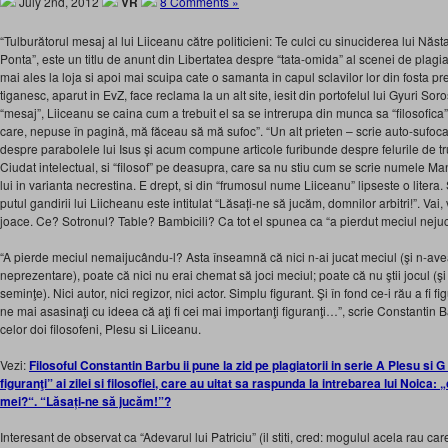
July 2nd, 2012
VR
8 Comments »
“Tulburătorul mesaj al lui Liiceanu către politicieni: Te culci cu sinuciderea lui Năstas
Ponta”, este un titlu de anunt din Libertatea despre “tata-omida” al scenei de plagia
mai ales la loja si apoi mai scuipa cate o samanta in capul sclavilor lor din fosta 
tiganesc, aparut in EvZ, face reclama la un alt site, iesit din portofelul lui Gyuri Sor
“mesaj”, Liiceanu se caina cum a trebuit el sa se intrerupa din munca sa “filosofica
care, nepuse în pagină, mă făceau să mă sufoc”. “Un alt prieten – scrie auto-sufocatu
despre parabolele lui Isus și acum compune articole furibunde despre felurile de truc
Ciudat intelectual, si “filosof” pe deasupra, care sa nu stiu cum se scrie numele Mant
lui in varianta necrestina. E drept, si din “frumosul nume Liiceanu” lipseste o liter
putul gandirii lui Liicheanu este intitulat “Lăsați-ne să jucăm, domnilor arbitri!”. Vai
joace. Ce? Sotronul? Table? Bambicili? Ca tot el spunea ca “a pierdut meciul neju
“A pierde meciul nemaijucându-l? Asta înseamnă că nici n-ai jucat meciul (şi n-avea
neprezentare), poate că nici nu erai chemat să joci meciul; poate că nu ştii jocul (şi
seminţe). Nici autor, nici regizor, nici actor. Simplu figurant. Şi în fond ce-i rău a fi
ne mai asasinaţi cu ideea că aţi fi cei mai importanţi figuranţi…”, scrie Constantin Ba
celor doi filosofeni, Plesu si Liiceanu.
Vezi:
Filosoful Constantin Barbu ii pune la zid pe plagiatorii in serie A Plesu si 
figuranţi” ai zilei si filosofiei, care au uitat sa raspunda la intrebarea lui Noica:
mei?“. “Lăsați-ne să jucăm!”?
Interesant de observat ca “Adevarul lui Patriciu” (il stiti, cred: mogulul acela rau c