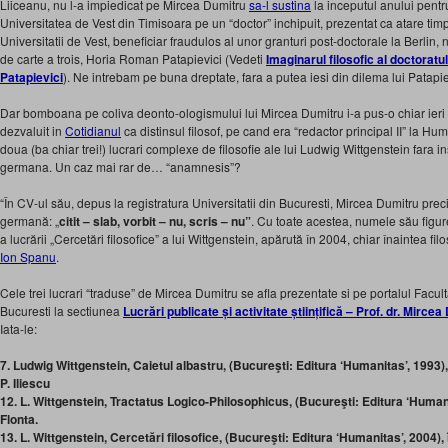
Liiceanu, nu l-a impiedicat pe Mircea Dumitru
sa-l sustina
la inceputul anului pent
Universitatea de Vest din Timisoara pe un “doctor” inchipuit, prezentat ca atare timp 
Universitatii de Vest, beneficiar fraudulos al unor granturi post-doctorale la Berlin, 
de carte a trois, Horia Roman Patapievici (Vedeti
Imaginarul filosofic al doctorat
Patapievici
). Ne intrebam pe buna dreptate, fara a putea iesi din dilema lui Patapiev
Dar bomboana pe coliva deonto-ologismului lui Mircea Dumitru i-a pus-o chiar ieri 
dezvaluit in
Cotidianul
ca distinsul filosof, pe cand era “redactor principal II” la H
doua (ba chiar trei!) lucrari complexe de filosofie ale lui Ludwig Wittgenstein fara
germana. Un caz mai rar de… “anamnesis”?
“În CV-ul său, depus la registratura Universitatii din Bucuresti, Mircea Dumitru pr
germană: „
citit – slab, vorbit – nu, scris – nu”
. Cu toate acestea, numele său fig
a lucrării „Cercetări filosofice” a lui Wittgenstein, apărută în 2004, chiar înaintea fi
Ion Spanu
.
Cele trei lucrari “traduse” de Mircea Dumitru se afla prezentate si pe portalul Facultat
Bucuresti la sectiunea
Lucrări publicate și activitate științifică – Prof. dr. Mirce
Iata-le:
7. Ludwig Wittgenstein, Caietul albastru, (Bucureşti: Editura ‘Humanitas’, 1993),
P. Iliescu
12. L. Wittgenstein, Tractatus Logico-Philosophicus, (Bucureşti: Editura ‘Humani
Flonta.
13. L. Wittgenstein, Cercetări filosofice, (Bucureşti: Editura ‘Humanitas’, 2004),