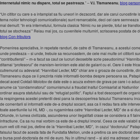
internetului nimic nu dispare, totul se pastreaza
.” –
V.I. Tismaneanu
,
blog person
“Un cititor cu care s-a intamplat sa fiu uneori in dezacord, dar ale carui cunostinte i
tema noilor tehnologii comunicationale) sunt remarcabile, deci cel care semneaza
mai demult: “In era internetului, formula clasica ‘Nimic nu se pierde, totul se transf
totul se stocheaza’” Reiau mai jos, cu cuvenitele multumiri, scrisoarea postata de
blog Con-tributors
Pomenirea apreciativa, in repetate randuri, de catre dl Tismaneanu, a acestui come
unde presteaza – si unde, trebuie sa recunoastem, de cele mai multe ori cititorii sun
“contributlersii” – m-a facut sa caut ce lucruri deosebite scrie pseudonimul “Hanni
ditamai “profesorul” de marxism-leninism este atat de galant cu el. Oare ii este fric
cutremurat cu adevarat: “Hannibal Lecter, MD” chiar are o groaza de cunostinte, din
Tismaneanu dupa ce ii prezinta niste informatii-bomba despre persoana sa, Patapie
decat acest Coktail-Molotov de date este o acuza extrem de grava pe care i-o aduce
anume ca “condamnatorul” comunismului a fraudat Inaltul Comisariat al Natiunilor 
ordinar asupra statutului sau de “refugiat politic”. Faptul a fost descoperit de orga
la respingerea acestei pretentii desi pana la descoperirea falsului Tismaneanu inc
de comentarii si informatii este de-a dreptul socant, asa ca il redau fara alte interv
toate asertiunile lui HL MD -, cu rugamintea catre “Hannibal Lecter, MD” de a-si duc
Oriunde, in lumea civilizata, ascunderea unor ilegalitati crase se considera a fi tainu
infractiune. Ca sa nu mai vorbim ca este de-a dreptul imoral. Ceea ce este valabil
cum veti citi mai jos, detine de la “Hannibal Lecter, MD”, in cazul “doctorului” Patap
falsului facut de acesta fata de Fundatia Mellon, unde a pretins ca are doctorat des
o bursa post-doctorala de mii de euro. Nu in ultimul rand – si aici ma adresez doar 