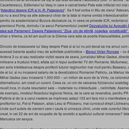
Cacartarescu). Editorialul lui Vasy in care e cainat bietul Pata este intitulat nici mai
“
Adevărul despre ICR şi H.-R. Patapievici
“. Sa fi fost vorba in titlu de ziarul “Adevar
ca nu a avut timp sa afle adevarul chiar de la tatal si mama-omida intelectuanalilor 
pentru ca academicianul Buzura dezvaluie ca, in ceea ce priveste ICR, rectorianul
premierul Ponta, dorindu-l la sanul Parlamentului (
vedeti
Dezvaluirile lui Augustin
stea sub Parlament. Despre Patapievici: “Ziua, om de știință, noaptea, prostituată!”
chiar o trilema, ca tot am auzit ca la Dilema vara asta se poarta trisexualitatea, polit
Dincolo de brasoavele lui Vasy despre Pata si ai lui nu pot decat sa ma amuz cum a
aceeasi balanta spatiul meu de activitate publicistica –
Blogul Victor Roncea
– cu d
Antena 3 cu al sau realizator vizibil seara de seara, jurnalistul Mihai Gadea, direc
milioane a trustului Intact, aflata azi in topul audientei TV din Romania. Multumesc,
am scris intotdeanua despre profitorii tuturor regimurilor mai mult pentru Basescu, c
de-al lui, si nu incasand salariu de la devalizatorul Romaniei Patriciu, ca Marius V
Mihai Gadea (sau incasand 1.000.000 – un milion de euro de la Vintu, ca colonelu
dilematicului, am creat un curent. Ceea ce, un om de valoarea fizicianului scatof
reusit inca, in ciuda resurselor sale – materiale nu intelectuale -, nelimitate. Asem
de exemplu, modelul filosofului legionar Noica, de la care se revendica, pentru PR s
Paltinis si de la a carui nastere se implinesc astazi 103 ani fara nici o manifestare
profitorilor lui, Pat si Patason, alias Lesu si Pliiceanu, mai cunoscut drept Liichea
Unde sunt sutele de oameni care-i cauta si urmeaza zilnic, unde este curentul literar,
creat, in cei 22 de ani de ocupatie de tip sovietic a spatiului cultural romanesc? Iat
Mariusica cel sexyca.