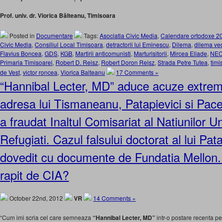
Prof. univ. dr. Viorica Bălteanu, Timisoara
Posted in
Documentare
Tags:
Asociatia Civic Media
,
Calendare ortodoxe 20
Civic Media
,
Consiliul Local Timisoara
,
detractorii lui Eminescu
,
Dilema
,
dilema ve
Flavius Boncea
,
GDS
,
KGB
,
Martirii anticomunisti
,
Marturisitorii
,
Mircea Eliade
,
NE
Primaria Timisoarei
,
Robert D. Reisz
,
Robert Doron Reisz
,
Strada Petre Tutea
,
timi
de Vest
,
victor roncea
,
Viorica Balteanu
17 Comments »
“Hannibal Lecter, MD” aduce acuze extrem
adresa lui Tismaneanu, Patapievici si Pa
a fraudat Inaltul Comisariat al Natiunilor U
Refugiati. Cazul falsului doctorat al lui Pata
dovedit cu documente de Fundatia Mellon.
rapit de CIA?
October 22nd, 2012
VR
14 Comments »
“Cum imi scria cel care semneaza
“Hannibal Lecter, MD”
intr-o postare recenta pe