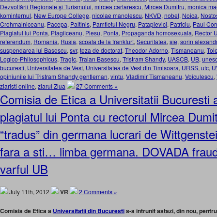
Dezvoltării Regionale şi Turismului
,
mircea cartarescu
,
Mircea Dumitru
,
monica ma
kominternul
,
New Europe College
,
nicolae manolescu
,
NKVD
,
nobel
,
Noica
,
Nosto
Crohmalniceanu
,
Pacepa
,
Paltinis
,
Pamfletul Negru
,
Patapievici
,
Patriciu
,
Paul Co
Plagiatul lui Ponta
,
Plagiiceanu
,
Plesu
,
Ponta
,
Propaganda homosexuala
,
Rector U
referendum
,
Romania
,
Rusia
,
scoala de la frankfurt
,
Securitatea
,
sie
,
sorin alexand
suspendarea lui Basescu
,
svr
,
teza de doctorat
,
Theodor Adorno
,
Tismaneanu
,
Tole
Logico-Philosophicus
,
Tragic
,
Traian Basescu
,
Tristram Shandy
,
UASCB
,
UB
,
unes
bucuresti
,
Universitatea de Vest
,
Universitatea de Vest din Timisoara
,
URSS
,
utc
,
U
opiniunile lui Tristram Shandy gentleman
,
vintu
,
Vladimir Tismaneanu
,
Voiculescu
,
ziaristi online
,
ziarul Ziua
27 Comments »
Comisia de Etica a Universitatii Bucuresti 
plagiatul lui Ponta cu rectorul Mircea Dumi
“tradus” din germana lucrari de Wittgenste
fara a sti… limba germana. DOVADA fraud
varful UB
July 11th, 2012
VR
2 Comments »
Comisia de Etica a
Universitatii din Bucuresti
s-a intrunit astazi, din nou, pentru