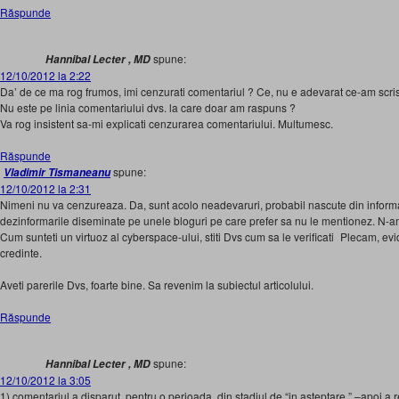
Răspunde
spune:
Hannibal Lecter , MD
12/10/2012 la 2:22
Da’ de ce ma rog frumos, imi cenzurati comentariul ? Ce, nu e adevarat ce-am scri
Nu este pe linia comentariului dvs. la care doar am raspuns ?
Va rog insistent sa-mi explicati cenzurarea comentariului. Multumesc.
Răspunde
spune:
Vladimir Tismaneanu
12/10/2012 la 2:31
Nimeni nu va cenzureaza. Da, sunt acolo neadevaruri, probabil nascute din informat
dezinformarile diseminate pe unele bloguri pe care prefer sa nu le mentionez. N-
Cum sunteti un virtuoz al cyberspace-ului, stiti Dvs cum sa le verificati
Plecam, evid
credinte.
Aveti parerile Dvs, foarte bine. Sa revenim la subiectul articolului.
Răspunde
spune:
Hannibal Lecter , MD
12/10/2012 la 3:05
1) comentariul a disparut, pentru o perioada, din stadiul de “in asteptare ” –apoi a 