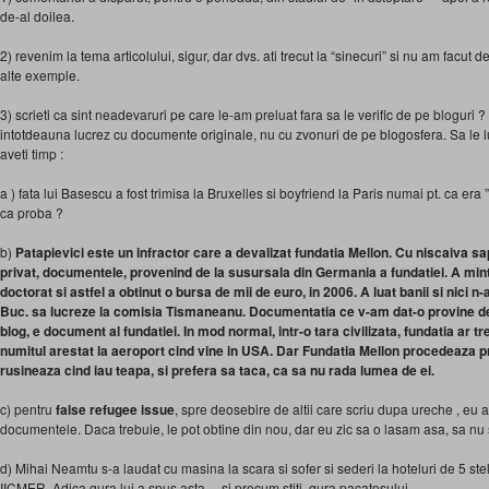
de-al doilea.
2) revenim la tema articolului, sigur, dar dvs. ati trecut la “sinecuri” si nu am facut
alte exemple.
3) scrieti ca sint neadevaruri pe care le-am preluat fara sa le verific de pe bloguri
intotdeauna lucrez cu documente originale, nu cu zvonuri de pe blogosfera. Sa le l
aveti timp :
a ) fata lui Basescu a fost trimisa la Bruxelles si boyfriend la Paris numai pt. ca era
ca proba ?
b)
Patapievici este un infractor care a devalizat fundatia Mellon. Cu niscaiva s
privat, documentele, provenind de la susursala din Germania a fundatiei. A mi
doctorat si astfel a obtinut o bursa de mii de euro, in 2006. A luat banii si nici n
Buc. sa lucreze la comisia Tismaneanu. Documentatia ce v-am dat-o provine de 
blog, e document al fundatiei. In mod normal, intr-o tara civilizata, fundatia ar tr
numitul arestat la aeroport cind vine in USA. Dar Fundatia Mellon procedeaza 
rusineaza cind iau teapa, si prefera sa taca, ca sa nu rada lumea de ei.
c) pentru
false refugee issue
, spre deosebire de altii care scriu dupa ureche , eu a
documentele. Daca trebuie, le pot obtine din nou, dar eu zic sa o lasam asa, sa nu
d) Mihai Neamtu s-a laudat cu masina la scara si sofer si sederi la hoteluri de 5 st
IICMER. Adica gura lui a spus asta —si precum stiti, gura pacatosului …….