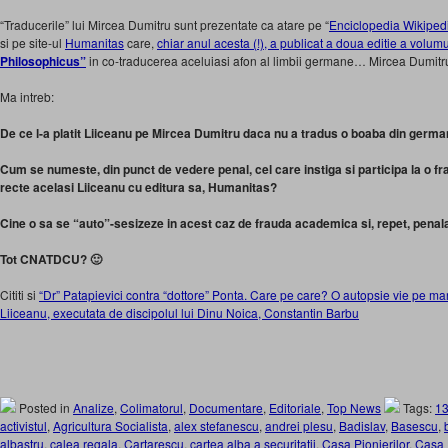
“Traducerile” lui Mircea Dumitru sunt prezentate ca atare pe “
Enciclopedia Wikiped
si pe site-ul
Humanitas
care,
chiar anul acesta (!), a publicat a doua editie a volum
Philosophicus”
in co-traducerea aceluiasi afon al limbii germane… Mircea Dumitr
Ma intreb:
De ce l-a platit Liiceanu pe Mircea Dumitru daca nu a tradus o boaba din germ
Cum se numeste, din punct de vedere penal, cel care instiga si participa la o f
recte acelasi Liiceanu cu editura sa, Humanitas?
Cine o sa se “auto”-sesizeze in acest caz de frauda academica si, repet, penal
Tot CNATDCU? 🙂
Cititi si
“Dr” Patapievici contra “dottore” Ponta. Care pe care? O autopsie vie pe mari
Liiceanu, executata de discipolul lui Dinu Noica, Constantin Barbu
Posted in
Analize
,
Colimatorul
,
Documentare
,
Editoriale
,
Top News
Tags:
13
activistul
,
Agricultura Socialista
,
alex stefanescu
,
andrei plesu
,
Badislav
,
Basescu
,
albastru
,
calea regala
,
Cartarescu
,
cartea alba a securitatii
,
Casa Pionierilor
,
Casa P