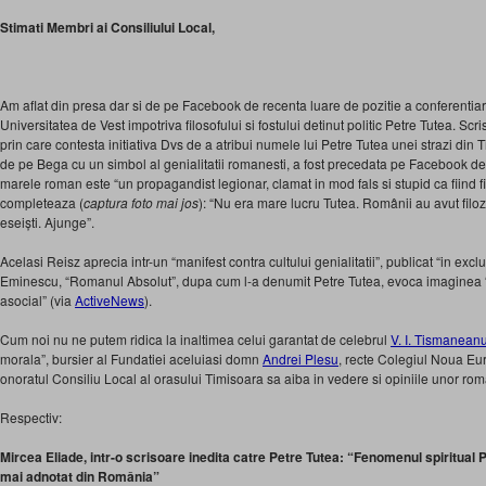
Stimati Membri ai Consiliului Local,
Am aflat din presa dar si de pe Facebook de recenta luare de pozitie a conferentia
Universitatea de Vest impotriva filosofului si fostului detinut politic Petre Tutea. Scr
prin care contesta initiativa Dvs de a atribui numele lui Petre Tutea unei strazi din 
de pe Bega cu un simbol al genialitatii romanesti, a fost precedata pe Facebook de 
marele roman este “un propagandist legionar, clamat in mod fals si stupid ca fiind fil
completeaza (
captura foto mai jos
): “Nu era mare lucru Tutea. Românii au avut filoz
eseiști. Ajunge”.
Acelasi Reisz aprecia intr-un “manifest contra cultului genialitatii”, publicat “in excl
Eminescu, “Romanul Absolut”, dupa cum l-a denumit Petre Tutea, evoca imaginea “
asocial” (via
ActiveNews
).
Cum noi nu ne putem ridica la inaltimea celui garantat de celebrul
V. I. Tismanean
morala”, bursier al Fundatiei aceluiasi domn
Andrei Plesu
, recte Colegiul Noua E
onoratul Consiliu Local al orasului Timisoara sa aiba in vedere si opiniile unor rom
Respectiv:
Mircea Eliade, intr-o scrisoare inedita catre Petre Tutea: “Fenomenul spiritual 
mai adnotat din România”