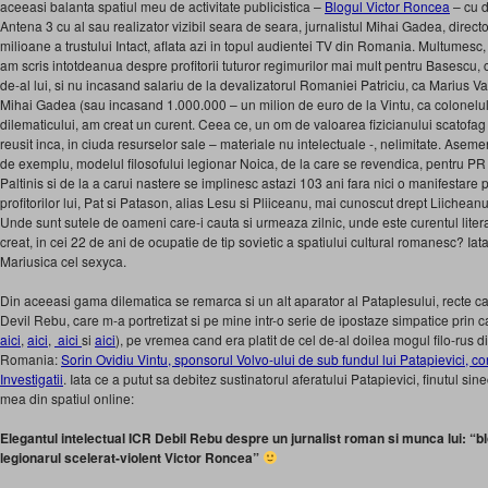
aceeasi balanta spatiul meu de activitate publicistica –
Blogul Victor Roncea
– cu d
Antena 3 cu al sau realizator vizibil seara de seara, jurnalistul Mihai Gadea, direc
milioane a trustului Intact, aflata azi in topul audientei TV din Romania. Multumesc,
am scris intotdeanua despre profitorii tuturor regimurilor mai mult pentru Basescu, c
de-al lui, si nu incasand salariu de la devalizatorul Romaniei Patriciu, ca Marius V
Mihai Gadea (sau incasand 1.000.000 – un milion de euro de la Vintu, ca colonelu
dilematicului, am creat un curent. Ceea ce, un om de valoarea fizicianului scatof
reusit inca, in ciuda resurselor sale – materiale nu intelectuale -, nelimitate. Asem
de exemplu, modelul filosofului legionar Noica, de la care se revendica, pentru PR s
Paltinis si de la a carui nastere se implinesc astazi 103 ani fara nici o manifestare
profitorilor lui, Pat si Patason, alias Lesu si Pliiceanu, mai cunoscut drept Liichea
Unde sunt sutele de oameni care-i cauta si urmeaza zilnic, unde este curentul literar,
creat, in cei 22 de ani de ocupatie de tip sovietic a spatiului cultural romanesc? Iat
Mariusica cel sexyca.
Din aceeasi gama dilematica se remarca si un alt aparator al Pataplesului, recte car
Devil Rebu, care m-a portretizat si pe mine intr-o serie de ipostaze simpatice prin ca
aici
,
aici
,
aici
si
aici
), pe vremea cand era platit de cel de-al doilea mogul filo-rus d
Romania:
Sorin Ovidiu Vintu, sponsorul Volvo-ului de sub fundul lui Patapievici, c
Investigatii
. Iata ce a putut sa debitez sustinatorul aferatului Patapievici, finutul si
mea din spatiul online:
Elegantul intelectual ICR Debil Rebu despre un jurnalist roman si munca lui: “b
legionarul scelerat-violent Victor Roncea”