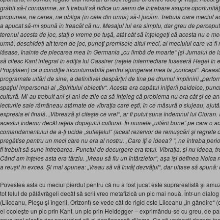
grăbit să-l condamne, ar fi trebuit să ridice un semn de întrebare asupra oportunită
propunea, ne cerea, ne obliga (în cele din urmă) să-l jucăm. Trebuia oare meciul a
a apucat să-mi spună în treacăt că nu. Mesajul lui era simplu, dar greu de perceput
terenul acesta de joc, staţi o vreme pe tuşă, atât cât să înţelegeţi că acesta nu e mec
urmă, deschideţi alt teren de joc, puneţi premisele altui meci, al meciului care va fi 
lăsase, înainte de plecarea mea în Germania „cu limbă de moarte“ (şi Jurnalul de la 
să citesc Kant integral în ediţia lui Cassirer (reţele intermediare fuseseră Hegel în 
Propylaen) ca o condiţie inconturnabilă pentru ajungerea mea la „concept“. Aceasta
programate uitări de sine, a definitivei despărţiri de tine pe drumul împlinirii „perform
spaţiul impersonal al „Spiritului obiectiv“. Acesta era capătul iniţierii paideice, pu
cultură. Mi-au trebuit ani şi ani de zile ca să înţeleg că problema nu era cât şi ce a
lecturile sale rămâneau atârnate de vibraţia care eşti, în ce măsură o slujeau, ajut
expresia ei finală. „Vibrează şi citeşte ce vrei“, ar fi putut suna îndemnul lui Ciora
acestui îndemn decât reţeta dopajului cultural. În numele „uitării bune“ pe care o a
comandamentului de a-ţi ucide „sufleţelul“ (acest rezervor de remuşcări şi regrete
pregătise pentru un meci care nu era al nostru. „Care îţi e ideea? “, ne întreba period
fi trebuit să sune întrebarea. Punctul de decurgere era totul. Vibraţia, şi nu ideea, t
Când am înţeles asta era târziu. „Vreau să fiu un întârzietor“, aşa îşi definea Noica 
a reuşit în exces. Şi mai spunea: „Vreau să vă învăţ dezvăţul“, dar uitase să spună: 
Povestea asta cu meciul pierdut pentru că nu a fost jucat este suprarealistă şi amuz
tot felul de pălăvrăgeli decât să scrii vreo metafizică un pic mai nouă. Într-un dialog
(Liiceanu, Pleşu şi îngerii, Orizont) se vede cât de rigid este Liiceanu „în gândire“
el ocoleşte un pic prin Kant, un pic prin Heidegger – exprimându-se cu greu, de par
ceva mai plastic dar nereuşind să-şi depăşească dilema. Ca să vorbeşti despre înge