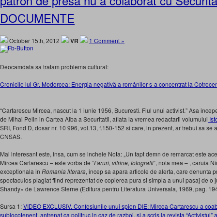
patron de presa nu a colaborat cu Securita
DOCUMENTE
October 15th, 2012
VR
1 Comment »
Deocamdata sa tratam problema cultural:
Cronicile lui Gr. Modorcea: Energia negativă a românilor s-a concentrat la Cotrocen
“Cartarescu Mircea, nascut la 1 iunie 1956, Bucuresti. Fiul unui activist.” Asa incep
de Mihai Pelin in Cartea Alba a Securitatii, aflata la vremea redactarii volumului
Isto
SRI, Fond D, dosar nr. 10 996, vol.13, f.150-152 si care, in prezent, ar trebui sa se 
CNSAS.
Mai interesant este, insa, cum se incheie Nota: „Un fapt demn de remarcat este ace
Mircea Cartarescu – este vorba de “
Faruri, vitrine, fotografii
“, nota mea – , caruia N
exceptionala in
Romania literara
, incep sa apara articole de alerta, care denunta p
spectaculos plagiat fiind reprezentat de copierea pura si simpla a unui pasaj de o
Shandy» de Lawrence Sterne (Editura pentru Literatura Universala, 1969, pag. 194
Sursa 1:
VIDEO EXCLUSIV. Confesiunile unui spion DIE: Mircea Cartarescu a coabi
sublocotenent, antrenat ca politruc in caz de razboi, si a scris la revista “Activist