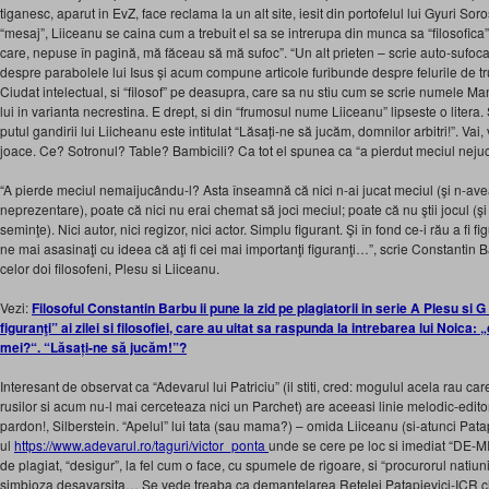
tiganesc, aparut in EvZ, face reclama la un alt site, iesit din portofelul lui Gyuri Sor
“mesaj”, Liiceanu se caina cum a trebuit el sa se intrerupa din munca sa “filosofica
care, nepuse în pagină, mă făceau să mă sufoc”. “Un alt prieten – scrie auto-sufocatu
despre parabolele lui Isus și acum compune articole furibunde despre felurile de truc
Ciudat intelectual, si “filosof” pe deasupra, care sa nu stiu cum se scrie numele Mant
lui in varianta necrestina. E drept, si din “frumosul nume Liiceanu” lipseste o liter
putul gandirii lui Liicheanu este intitulat “Lăsați-ne să jucăm, domnilor arbitri!”. Vai
joace. Ce? Sotronul? Table? Bambicili? Ca tot el spunea ca “a pierdut meciul neju
“A pierde meciul nemaijucându-l? Asta înseamnă că nici n-ai jucat meciul (şi n-avea
neprezentare), poate că nici nu erai chemat să joci meciul; poate că nu ştii jocul (şi
seminţe). Nici autor, nici regizor, nici actor. Simplu figurant. Şi în fond ce-i rău a fi
ne mai asasinaţi cu ideea că aţi fi cei mai importanţi figuranţi…”, scrie Constantin Ba
celor doi filosofeni, Plesu si Liiceanu.
Vezi:
Filosoful Constantin Barbu ii pune la zid pe plagiatorii in serie A Plesu si 
figuranţi” ai zilei si filosofiei, care au uitat sa raspunda la intrebarea lui Noica:
mei?“. “Lăsați-ne să jucăm!”?
Interesant de observat ca “Adevarul lui Patriciu” (il stiti, cred: mogulul acela rau c
rusilor si acum nu-l mai cerceteaza nici un Parchet) are aceeasi linie melodic-editori
pardon!, Silberstein. “Apelul” lui tata (sau mama?) – omida Liiceanu (si-atunci Patap
ul
https://www.adevarul.ro/taguri/victor_ponta
unde se cere pe loc si imediat “DE-MI
de plagiat, “desigur”, la fel cum o face, cu spumele de rigoare, si “procurorul natiuni
simbioza desavarsita… Se vede treaba ca demantelarea Retelei Patapievici-ICR 