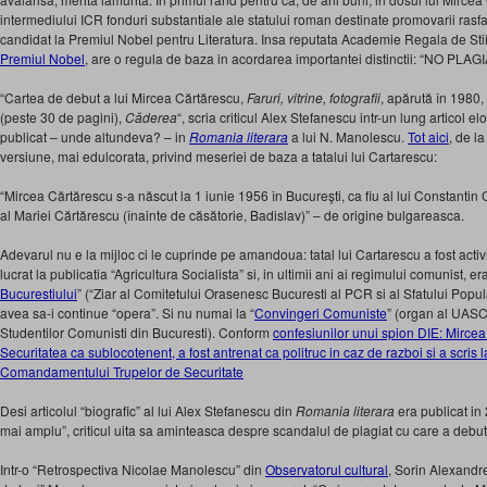
intermediului ICR fonduri substantiale ale statului roman destinate promovarii rasfat
candidat la Premiul Nobel pentru Literatura. Insa reputata Academie Regala de Stii
Premiul Nobel
, are o regula de baza in acordarea importantei distinctii: “NO PLA
“Cartea de debut a lui Mircea Cărtărescu,
Faruri, vitrine, fotografii
, apărută în 1980
(peste 30 de pagini),
Căderea
“, scria criticul Alex Stefanescu intr-un lung articol 
publicat – unde altundeva? – in
Romania literara
a lui N. Manolescu.
Tot aici
, de l
versiune, mai edulcorata, privind meseriei de baza a tatalui lui Cartarescu:
“Mircea Cărtărescu s-a născut la 1 iunie 1956 în Bucureşti, ca fiu al lui Constantin C
al Mariei Cărtărescu (înainte de căsătorie, Badislav)” – de origine bulgareasca.
Adevarul nu e la mijloc ci le cuprinde pe amandoua: tatal lui Cartarescu a fost activi
lucrat la publicatia “Agricultura Socialista” si, in ultimii ani ai regimului comunist, er
Bucurestiului
” (“Ziar al Comitetului Orasenesc Bucuresti al PCR si al Sfatului Popul
avea sa-i continue “opera”. Si nu numai la “
Convingeri Comuniste
” (organ al UASC
Studentilor Comunisti din Bucuresti). Conform
confesiunilor unui spion DIE: Mircea
Securitatea ca sublocotenent, a fost antrenat ca politruc in caz de razboi si a scris la
Comandamentului Trupelor de Securitate
Desi articolul “biografic” al lui Alex Stefanescu din
Romania literara
era publicat in 
mai amplu”, criticul uita sa aminteasca despre scandalul de plagiat cu care a debu
Intr-o “Retrospectiva Nicolae Manolescu” din
Observatorul cultural
, Sorin Alexandr