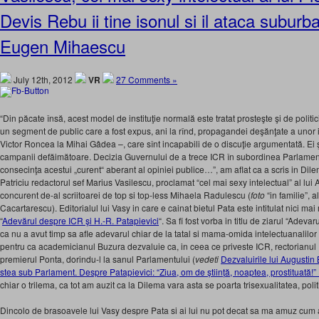
Devis Rebu ii tine isonul si il ataca suburba
Eugen Mihaescu
July 12th, 2012
VR
27 Comments »
“Din păcate însă, acest model de instituţie normală este tratat prosteşte şi de politici
un segment de public care a fost expus, ani la rînd, propagandei deşănţate a unor 
Victor Roncea la Mihai Gâdea –, care sînt incapabili de o discuţie argumentată. Ei ş
campanii defăimătoare. Decizia Guvernului de a trece ICR în subordinea Parlament
consecinţa acestui „curent“ aberant al opiniei publice…”, am aflat ca a scris in Dil
Patriciu redactorul sef Marius Vasilescu, proclamat “cel mai sexy intelectual” al lui 
concurent de-al scriitoarei de top si top-less Mihaela Radulescu (
foto
“in familie”, a
Cacartarescu). Editorialul lui Vasy in care e cainat bietul Pata este intitulat nici mai
“
Adevărul despre ICR şi H.-R. Patapievici
“. Sa fi fost vorba in titlu de ziarul “Adevar
ca nu a avut timp sa afle adevarul chiar de la tatal si mama-omida intelectuanalilor 
pentru ca academicianul Buzura dezvaluie ca, in ceea ce priveste ICR, rectorianul
premierul Ponta, dorindu-l la sanul Parlamentului (
vedeti
Dezvaluirile lui Augustin
stea sub Parlament. Despre Patapievici: “Ziua, om de știință, noaptea, prostituată!”
chiar o trilema, ca tot am auzit ca la Dilema vara asta se poarta trisexualitatea, poli
Dincolo de brasoavele lui Vasy despre Pata si ai lui nu pot decat sa ma amuz cum a