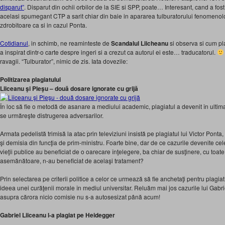
disparut”
. Disparut din ochii orbilor de la SIE si SPP, poate… Interesant, cand a fost
acelasi spumegant CTP a sarit chiar din baie in apararea tulburatorului fenomenolo
zdrobitoare ca si in cazul Ponta.
Cotidianul
, in schimb, ne reaminteste de
Scandalul Liicheanu
si observa si cum pl
a inspirat dintr-o carte despre ingeri si a crezut ca autorul ei este… traducatorul.
ravagii. “Tulburator”, nimic de zis. Iata dovezile:
Politizarea plagiatului
Liiceanu şi Pleşu – două dosare ignorate cu grijă
În loc să fie o metodă de asanare a mediului academic, plagiatul a devenit în ultim
se urmăreşte distrugerea adversarilor.
Armata pedelistă trimisă la atac prin televiziuni insistă pe plagiatul lui Victor Ponta
şi demisia din funcţia de prim-ministru. Foarte bine, dar de ce cazurile devenite ce
vieţii publice au beneficiat de o oarecare înţelegere, ba chiar de susţinere, cu toate 
asemănătoare, n-au beneficiat de acelaşi tratament?
Prin selectarea pe criterii politice a celor ce urmează să fie anchetaţi pentru plagia
ideea unei curăţenii morale în mediul universitar. Reluăm mai jos cazurile lui Gabri
asupra cărora nicio comisie nu s-a autosesizat până acum!
Gabriel Liiceanu l-a plagiat pe Heidegger