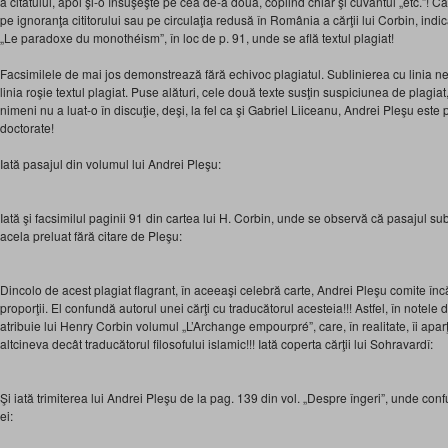
a citatului, apoi şi-o însuşeşte pe cea de-a doua, copiind chiar şi cuvântul „etc.”! 
pe ignoranţa cititorului sau pe circulaţia redusă în România a cărţii lui Corbin, indi
„Le paradoxe du monothéism”, în loc de p. 91, unde se află textul plagiat!
Facsimilele de mai jos demonstrează fără echivoc plagiatul. Sublinierea cu linia neag
linia roşie textul plagiat. Puse alături, cele două texte susţin suspiciunea de plagia
nimeni nu a luat-o în discuţie, deşi, la fel ca şi Gabriel Liiceanu, Andrei Pleşu este
doctorate!
Iată pasajul din volumul lui Andrei Pleşu:
Iată şi facsimilul paginii 91 din cartea lui H. Corbin, unde se observă că pasajul subl
acela preluat fără citare de Pleşu:
Dincolo de acest plagiat flagrant, în aceeaşi celebră carte, Andrei Pleşu comite încă
proporţii. El confundă autorul unei cărţi cu traducătorul acesteia!!! Astfel, în notele d
atribuie lui Henry Corbin volumul „L’Archange empourpré”, care, în realitate, îi apar
altcineva decât traducătorul filosofului islamic!!! Iată coperta cărţii lui Sohravardî:
Şi iată trimiterea lui Andrei Pleşu de la pag. 139 din vol. „Despre îngeri”, unde conf
ei: