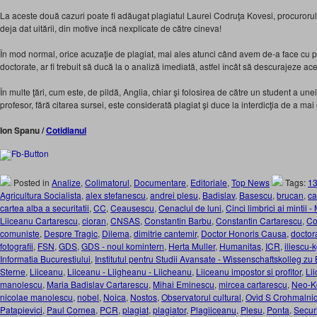
La aceste două cazuri poate fi adăugat plagiatul Laurei Codruţa Kovesi, procurorul
deja dat uitării, din motive încă nexplicate de către cineva!
În mod normal, orice acuzaţie de plagiat, mai ales atunci când avem de-a face cu p
doctorate, ar fi trebuit să ducă la o analiză imediată, astfel încât să descurajeze a
În multe ţări, cum este, de pildă, Anglia, chiar şi folosirea de către un student a une
profesor, fără citarea sursei, este considerată plagiat şi duce la interdicţia de a mai 
Ion Spanu /
Cotidianul
Posted in
Analize
,
Colimatorul
,
Documentare
,
Editoriale
,
Top News
Tags:
13
Agricultura Socialista
,
alex stefanescu
,
andrei plesu
,
Badislav
,
Basescu
,
brucan
,
ca
cartea alba a securitatii
,
CC
,
Ceausescu
,
Cenaclul de luni
,
Cinci limbrici ai mintii
Liiceanu Cartarescu
,
cioran
,
CNSAS
,
Constantin Barbu
,
Constantin Cartarescu
,
Co
comuniste
,
Despre Tragic
,
Dilema
,
dimitrie cantemir
,
Doctor Honoris Causa
,
doctor
fotografii
,
FSN
,
GDS
,
GDS - noul komintern
,
Herta Muller
,
Humanitas
,
ICR
,
iliescu-
Informatia Bucurestiului
,
Institutul pentru Studii Avansate - Wissenschaftskolleg zu 
Sterne
,
Liiceanu
,
Liiceanu - Liigheanu - Liicheanu
,
Liiceanu impostor si profitor
,
Li
manolescu
,
Maria Badislav Cartarescu
,
Mihai Eminescu
,
mircea cartarescu
,
Neo-K
nicolae manolescu
,
nobel
,
Noica
,
Nostos
,
Observatorul cultural
,
Ovid S Crohmalni
Patapievici
,
Paul Cornea
,
PCR
,
plagiat
,
plagiator
,
Plagiiceanu
,
Plesu
,
Ponta
,
Secur