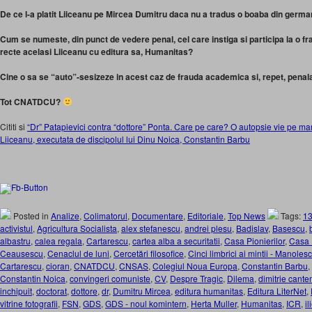
De ce l-a platit Liiceanu pe Mircea Dumitru daca nu a tradus o boaba din germ
Cum se numeste, din punct de vedere penal, cel care instiga si participa la o f
recte acelasi Liiceanu cu editura sa, Humanitas?
Cine o sa se “auto”-sesizeze in acest caz de frauda academica si, repet, penal
Tot CNATDCU?
Cititi si
“Dr” Patapievici contra “dottore” Ponta. Care pe care? O autopsie vie pe mari
Liiceanu, executata de discipolul lui Dinu Noica, Constantin Barbu
Posted in
Analize
,
Colimatorul
,
Documentare
,
Editoriale
,
Top News
Tags:
13
activistul
,
Agricultura Socialista
,
alex stefanescu
,
andrei plesu
,
Badislav
,
Basescu
,
albastru
,
calea regala
,
Cartarescu
,
cartea alba a securitatii
,
Casa Pionierilor
,
Casa P
Ceausescu
,
Cenaclul de luni
,
Cercetări filosofice
,
Cinci limbrici ai mintii - Manole
Cartarescu
,
cioran
,
CNATDCU
,
CNSAS
,
Colegiul Noua Europa
,
Constantin Barbu
,
Constantin Noica
,
convingeri comuniste
,
CV
,
Despre Tragic
,
Dilema
,
dimitrie cante
inchipuit
,
doctorat
,
dottore
,
dr
,
Dumitru Mircea
,
editura humanitas
,
Editura LiterNet
,
vitrine fotografii
,
FSN
,
GDS
,
GDS - noul komintern
,
Herta Muller
,
Humanitas
,
ICR
,
i