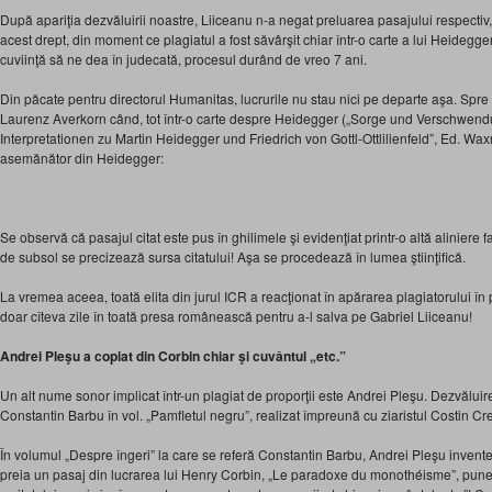
După apariţia dezvăluirii noastre, Liiceanu n-a negat preluarea pasajului respectiv, 
acest drept, din moment ce plagiatul a fost săvârşit chiar într-o carte a lui Heidegger
cuviinţă să ne dea în judecată, procesul durând de vreo 7 ani.
Din păcate pentru directorul Humanitas, lucrurile nu stau nici pe departe aşa. Spr
Laurenz Averkorn când, tot într-o carte despre Heidegger („Sorge und Verschwen
Interpretationen zu Martin Heidegger und Friedrich von Gottl-Ottlilienfeld”, Ed. Wa
asemănător din Heidegger:
Se observă că pasajul citat este pus în ghilimele şi evidenţiat printr-o altă aliniere f
de subsol se precizează sursa citatului! Aşa se procedează în lumea ştiinţifică.
La vremea aceea, toată elita din jurul ICR a reacţionat în apărarea plagiatorului în
doar cîteva zile în toată presa românească pentru a-l salva pe Gabriel Liiceanu!
Andrei Pleşu a copiat din Corbin chiar şi cuvântul „etc.”
Un alt nume sonor implicat într-un plagiat de proporţii este Andrei Pleşu. Dezvăluirea
Constantin Barbu în vol. „Pamfletul negru”, realizat împreună cu ziaristul Costin Cre
În volumul „Despre îngeri” la care se referă Constantin Barbu, Andrei Pleşu invent
preia un pasaj din lucrarea lui Henry Corbin, „Le paradoxe du monothéisme”, pune