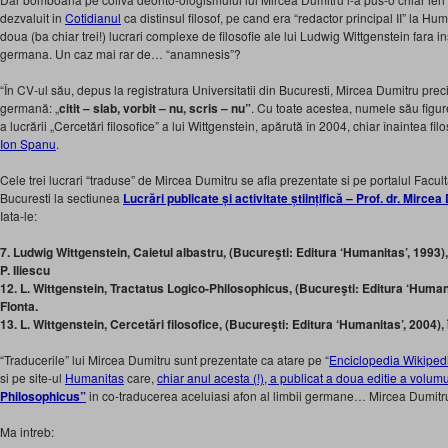
dezvaluit in
Cotidianul
ca distinsul filosof, pe cand era “redactor principal II” la H
doua (ba chiar trei!) lucrari complexe de filosofie ale lui Ludwig Wittgenstein fara
germana. Un caz mai rar de… “anamnesis”?
“În CV-ul său, depus la registratura Universitatii din Bucuresti, Mircea Dumitru pr
germană: „
citit – slab, vorbit – nu, scris – nu”
. Cu toate acestea, numele său fig
a lucrării „Cercetări filosofice” a lui Wittgenstein, apărută în 2004, chiar înaintea fi
Ion Spanu
.
Cele trei lucrari “traduse” de Mircea Dumitru se afla prezentate si pe portalul Facultat
Bucuresti la sectiunea
Lucrări publicate și activitate științifică – Prof. dr. Mirce
Iata-le:
7. Ludwig Wittgenstein, Caietul albastru, (Bucureşti: Editura ‘Humanitas’, 1993),
P. Iliescu
12. L. Wittgenstein, Tractatus Logico-Philosophicus, (Bucureşti: Editura ‘Humani
Flonta.
13. L. Wittgenstein, Cercetări filosofice, (Bucureşti: Editura ‘Humanitas’, 2004),
“Traducerile” lui Mircea Dumitru sunt prezentate ca atare pe “
Enciclopedia Wikiped
si pe site-ul
Humanitas
care,
chiar anul acesta (!), a publicat a doua editie a volum
Philosophicus”
in co-traducerea aceluiasi afon al limbii germane… Mircea Dumitr
Ma intreb: