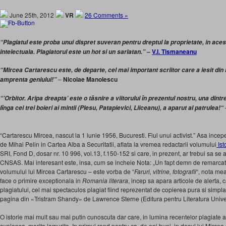
June 25th, 2012
VR
26 Comments »
“Plagiatul este proba unui dispret suveran pentru dreptul la proprietate, in aces
–
V.I. Tismaneanu
intelectuala. Plagiatorul este un hot si un sarlatan.”
“Mircea Cartarescu este, de departe, cel mai important scriitor care a iesit din l
–
Nicolae Manolescu
amprenta geniului!”
“’Orbitor. Aripa dreapta’ este o tâsnire a viitorului în prezentul nostru, una dintre
lînga cei trei boieri ai mintii (Plesu, Patapievici, Liiceanu), a aparut al patrulea!“
“Cartarescu Mircea, nascut la 1 iunie 1956, Bucuresti. Fiul unui activist.” Asa incep
de Mihai Pelin in Cartea Alba a Securitatii, aflata la vremea redactarii volumului
Isto
SRI, Fond D, dosar nr. 10 996, vol.13, f.150-152 si care, in prezent, ar trebui sa se 
CNSAS. Mai interesant este, insa, cum se incheie Nota: „Un fapt demn de remarcat
volumului lui Mircea Cartarescu – este vorba de “
Faruri, vitrine, fotografii
“, nota me
face o primire exceptionala in
Romania literara
, incep sa apara articole de alerta,
plagiatului, cel mai spectaculos plagiat fiind reprezentat de copierea pura si simpl
pagina din «Tristram Shandy» de Lawrence Sterne (Editura pentru Literatura Unive
O istorie mai mult sau mai putin cunoscuta dar care, in lumina recentelor plagiate 
avalansa, merita lamurita. In primul rand pentru ca, de ani buni, in dosul lui Mircea