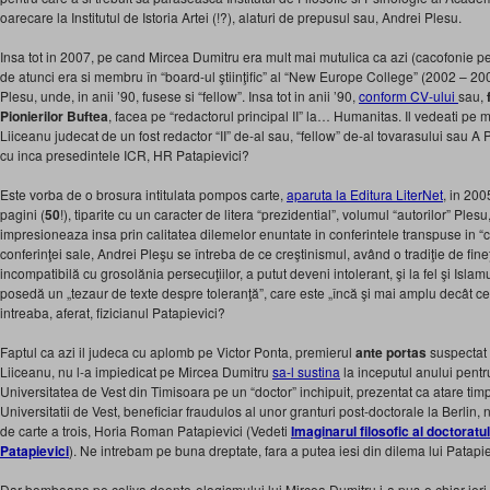
oarecare la Institutul de Istoria Artei (!?), alaturi de prepusul sau, Andrei Plesu.
Insa tot in 2007, pe cand Mircea Dumitru era mult mai mutulica ca azi (cacofonie pe
de atunci era si membru în “board-ul ştiinţific” al “New Europe College” (2002 – 200
Plesu, unde, in anii ’90, fusese si “fellow”. Insa tot in anii ’90,
conform CV-ului
sau,
Pionierilor Buftea
, facea pe “redactorul principal II” la… Humanitas. Il vedeati pe m
Liiceanu judecat de un fost redactor “II” de-al sau, “fellow” de-al tovarasului sau A P
cu inca presedintele ICR, HR Patapievici?
Este vorba de o brosura intitulata pompos carte,
aparuta la Editura LiterNet
, in 20
pagini (
50
!), tiparite cu un caracter de litera “prezidential”, volumul “autorilor” Ples
impresioneaza insa prin calitatea dilemelor enuntate in conferintele transpuse in “c
conferinţei sale, Andrei Pleşu se întreba de ce creştinismul, având o tradiţie de fine
incompatibilă cu grosolănia persecuţiilor, a putut deveni intolerant, şi la fel şi Isla
posedă un „tezaur de texte despre toleranţă”, care este „încă şi mai amplu decât cel 
intreaba, aferat, fizicianul Patapievici?
Faptul ca azi il judeca cu aplomb pe Victor Ponta, premierul
ante portas
suspectat 
Liiceanu, nu l-a impiedicat pe Mircea Dumitru
sa-l sustina
la inceputul anului pent
Universitatea de Vest din Timisoara pe un “doctor” inchipuit, prezentat ca atare timp 
Universitatii de Vest, beneficiar fraudulos al unor granturi post-doctorale la Berlin, 
de carte a trois, Horia Roman Patapievici (Vedeti
Imaginarul filosofic al doctorat
Patapievici
). Ne intrebam pe buna dreptate, fara a putea iesi din dilema lui Patapiev
Dar bomboana pe coliva deonto-ologismului lui Mircea Dumitru i-a pus-o chiar ieri 