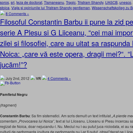
soros
,
sri
,
teza de doctorat
,
Tismaneanu
,
Tragic
,
Tristram Shandy
,
UASCB
,
unesco
,
stoica
,
Viaţa şi opiniunile lui Tristram Shandy gentleman
,
Wissenschaftskolleg zu B
8 Comments »
Filosoful Constantin Barbu ii pune la zid pe 
serie A Plesu si G Liiceanu, “cei mai importa
zilei si filosofiei, care au uitat sa raspunda 
Noica: „care vă este opera, dragii mei?“. “
jucăm!”?
July 2nd, 2012
VR
4 Comments »
Pamfletul Negru
(fragment)
Constantin Barbu
: Sa fim sistematici. Am scris demult un text intitulat
„A pierde me
comentam
„Provocarea lui Noica”
, text al lui Liiceanu. Liiceanu si Plesu incercau 
regizat de Noica, doar nejucandu-l. Nu. Meciul nu l-au putut juca niciodata, ei au ra
culturii de performanta (cultura de performanta nu l-ar fi putut „otravi”decat pe Liic