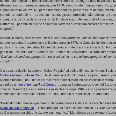
de luni” Manolescu nu prea istoriseste nimic concret. “O singura data povesteste 
Alexandrescu -, intrarea la cenaclu, prin 1978, a unui student ‘uscativ, negricios, 
in privirea teribil de fixa. Nu parea nici stingherit nici peste masura de comunicativ’
monotona, contrastind – as zice eu – cu imagistica „torentiala“. Manolescu nu l-a pu
imprejurare, dar a declarat ca s-a simtit ‘tintuit pe scaun de imaginatia lirica a autor
Cartarescu, poemul cu pricina se numea
Caderea
si va fi publicat trei ani mai tirz
fotografii
.”
Asadar, in sfarsit, ceva concret: desi si Sorin Alexandrescu uita sa mentioneze pro
poemul cu buba,
Caderea
, este citit prima oara, in 1978, la Cenaclul lui Manolescu
publicat in volumul de debut, Mircea Cartarescu i-l dedica, chiar in carte, lui Nicola
gnosticului Valentin (din “Stromate” de Clement din Alexandria), a carui intrepreta
“Caci atunci cand dezagregati lumea si voi insiva nu sunteti dezagregati, voi sunteti s
coruptii”.
O a doua dedicatie, la poemul “Calea Regala”, al doilea din acelasi volum, ii este 
Crohmalniceanu (Moise Cohn)
, la al carui cenaclu, “Junimea”, se produsese in par
Crohmalniceanu, unul dintre cei mai toxici marxisti proletcultisti implicati in razboiu
alaturi de un
Ion Vitner
sau
Paul Cornea
-, avea sa-l debuteze pe juvenilul Cartare
colectiv
Desantul
) si sa-i insoteasca pasii chiar si dupa 1989, cand ii postfateaza p
inainte de a se “expatria” la Berlin, in 1992, unde a si murit, linistit, in anul 2000.
“Dedicatul” Manolescu – pe care nu degeaba marele Calinescu il caracterizase dre
codul cultural romanesc
” – ii face protejatului o cronica ditirambica in
Romania lite
ca Cartarescu deschide “o viziune cosmogonica”, Manolescu da ca exemplu laudativ 