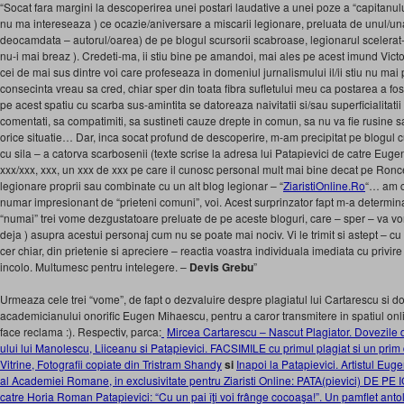
“Socat fara margini la descoperirea unei postari laudative a unei poze a “capitanulu
nu ma intereseaza ) ce ocazie/aniversare a miscarii legionare, preluata de unul/una di
deocamdata – autorul/oarea) de pe blogul scursorii scabroase, legionarul scelerat-
nu-i mai breaz ). Credeti-ma, ii stiu bine pe amandoi, mai ales pe acest imund Victor 
cei de mai sus dintre voi care profeseaza in domeniul jurnalismului il/ii stiu nu mai 
consecinta vreau sa cred, chiar sper din toata fibra sufletului meu ca postarea a fost
pe acest spatiu cu scarba sus-amintita se datoreaza naivitatii si/sau superficialitatii
comentati, sa compatimiti, sa sustineti cauze drepte in comun, sa nu va fie rusine sau
orice situatie… Dar, inca socat profund de descoperire, m-am precipitat pe blogul cu 
cu sila – a catorva scarbosenii (texte scrise la adresa lui Patapievici de catre Euge
xxx/xxx, xxx, un xxx de xxx pe care il cunosc personal mult mai bine decat pe Ronce
legionare proprii sau combinate cu un alt blog legionar – “
ZiaristiOnline.Ro
“… am c
numar impresionant de “prieteni comuni”, voi. Acest surprinzator fapt m-a determina
“numai” trei vome dezgustatoare preluate de pe aceste bloguri, care – sper – va vo
deja ) asupra acestui personaj cum nu se poate mai nociv. Vi le trimit si astept – cu
cer chiar, din prietenie si apreciere – reactia voastra individuala imediata cu privire
incolo. Multumesc pentru intelegere. –
Devis Grebu
”
Urmeaza cele trei “vome”, de fapt o dezvaluire despre plagiatul lui Cartarescu si d
academicianului onorific Eugen Mihaescu, pentru a caror transmitere in spatiul onl
face reclama :). Respectiv, parca:
Mircea Cartarescu – Nascut Plagiator. Dovezile 
ului lui Manolescu, Liiceanu si Patapievici. FACSIMILE cu primul plagiat si un pri
Vitrine, Fotografii copiate din Tristram Shandy
si
Inapoi la Patapievici. Artistul E
al Academiei Romane, in exclusivitate pentru Ziaristi Online: PATA(pievici) DE PE 
catre Horia Roman Patapievici: “Cu un pai îţi voi frânge cocoaşa!”. Un pamflet 