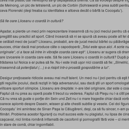
de Meinong, un pic de tetralemă, un pic de Corbin (Sohrawardi e prea subtil pentru Pl
ceva Florenski (deşi treaba cu identitatea e altceva decât o bârfă la Cocoşatu’).
Să fie oare Liiceanu o coardă în cultură?
Aşadar, a pierde un meci prin neprezentare înseamnă că nu joci meciul pentru că eş
pregătit sau practici alt sport. Când încearcă să ni se spună că aveau poate alt fel
e celălalt meci de jucat? Liiceanu, probabil, are de jucat meciul bârfei cu pălăvrăg
succes, chiar dacă mai produce câte o capodoperă:
„Totul este spus aici. A scrie 
originale“, ci a face să intre în vibraţie coarda care eşti“
. Liiceanu ar sugera că drama
are izvoarele în coarda care este. Să fie oare Liiceanu o coardă în cultură? După pro
trădarea lui Noica s-ar putea să fie. Nu-i este însă uşor nici coardă să fie:
„Simetric,
înseamnă că potenţialul (…) s-a risipit într-o proastă gospodărire a lui“.
Desigur preţioasele ridicole aveau mai mult talent. Un meci nu-l joci pentru că eşti f
ştii regulile jocului, dacă rezişti în faţa adversarului, sau dacă ştii un sport omologa
viitoare sporturi olimpice. Liiceanu are dreptate: n-are idei originare, dar este o coa
Faptul că nu prea au operă poate fi trecut cu vederea. Faptul că Pleşu nu l-a citit p
Că nu vrea să guste o porţie din Sein und Zeit nu-i o mare tragedie chiar dacă vor
oarece aplomb despre Dasein, wissen şi alte chestii subtile şi vesele. Cei doi figur
Cocoşatu’ îmi amintesc de Sinan Paşa la Călugăreni, deşi, ca să fiu sincer, n-am pa
filmări. Problema acestor figuranţi cu mult succes este nu plagiatul, nu lipsa de cinst
caşcaval, nici limba română inflamată de cacofonii şi pornografii fără voie – ci ment
în stare de comă, chiar ingomflabil.