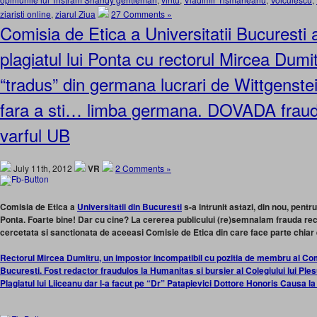
ziaristi online
,
ziarul Ziua
27 Comments »
Comisia de Etica a Universitatii Bucuresti 
plagiatul lui Ponta cu rectorul Mircea Dumi
“tradus” din germana lucrari de Wittgenste
fara a sti… limba germana. DOVADA fraud
varful UB
July 11th, 2012
VR
2 Comments »
Comisia de Etica a
Universitatii din Bucuresti
s-a intrunit astazi, din nou, pentru
Ponta. Foarte bine! Dar cu cine?
La cererea publicului (re)semnalam frauda rect
cercetata si sanctionata de aceeasi Comisie de Etica din care face parte chiar e
Rectorul Mircea Dumitru, un impostor incompatibil cu pozitia de membru al Comis
Bucuresti. Fost redactor fraudulos la Humanitas si bursier al Colegiului lui Ples
Plagiatul lui Liiceanu dar l-a facut pe “Dr” Patapievici Dottore Honoris Causa l