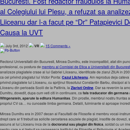
Bucuresti. Fost redactor fraudulos la Huma
al Colegiului lui Plesu, a refuzat sa analize
Liiceanu dar l-a facut pe “Dr” Patapievici 
Causa la UVT
July 3rd, 2012
VR
15 Comments »
Rectorul Universitatii din Bucuresti, Mircea Dumitru, este incompatibil, atat din pun
profesional, cu postura de
membru al Comisiei de Etica a Universitatii din Bucurest
analizeze plagiatele crase al lui Gabriel Liiceanu, identificate de ziarul ZIUA in 200
ca cel privind plagiatul lui Victor Ponta:
Cazul Liicheanu
. Am reprodus deja cateva 
privind plagiatele lui Liiceanu, cu sprijinul filosofului Constantin Barbu, discipol al
Liiceanu din perioada Scolii de la Paltinis, la
Ziaristi Online
. Dar sa revenim la amo
Dumitru, dovedit, dupa cum veti citi in continuare, ca
fals traducator din germana a
Wittgenstein, aparute la editura Humanitas
. Din prostie, membrul nostru frunta
propriul CV ca… nu cunoaste limba germana. Detalii, fulminante si aproape incredib
Mircea Dumitru era in 2007 decan al Facultatii de Filosofie si membru vocal-instr
drept care ar fi trebuit sa solicite cercetarea acuzele de plagiat, insotite de dovezi,
ascuns al lui Liiceanu inca de la
doctoratul sau plagiat din Noica
, soldat cu un i
pentru care a si trebuit sa paraseasca Institutul de Filosofie si Psihologie al Acad