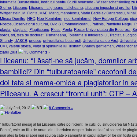
Informatia Bucurestiului
,
Institutul pentru Studii Avansate - Wissenschaftskolleg zu 
Sterne
,
Liiceanu
,
Liiceanu - Liigheanu - Liicheanu
,
Liiceanu impostor si profitor
,
Li
Wittgenstein
,
M. Flonta
,
MAE
,
Mang
,
manolescu
,
Maria Badislav Cartarescu
,
Mihai
Mircea Dumitru
,
NEC
,
Neo-Komintern
,
neo-kominternul
,
New Europe College
,
nic
Nostos
,
Observatorul cultural
,
Ovid S Crohmalniceanu
,
Paltinis
,
Pamfletul Negru
,
P
plagiat
,
plagiator
,
Plagiiceanu
,
Plesu
,
Ponta
,
Rector Universitatea din Bucuresti
,
Se
soros
,
sri
,
teza de doctorat
,
Tismaneanu
,
Toleranta si intolerabilul
,
Tractatus Logic
Shandy
,
UASCB
,
unesco
,
universitatea bucuresti
,
Universitatea de Vest
,
Universita
UVT
,
valeriu stoica
,
Viaţa şi opiniunile lui Tristram Shandy gentleman
,
Wissenschaft
ziarul Ziua
15 Comments »
Liiceanu: “Lăsați-ne să jucăm, domnilor arb
bambilici? Din “tulburatoarele” cacofonii de
doi tata si mama-omida a plagiatorilor in se
Pliiceanu. A crescut “frontul unit”: CTP –
July 2nd, 2012
VR
8 Comments »
“Tulburătorul mesaj al lui Liiceanu către politicieni: Te culci cu sinuciderea lui Năstas
Ponta”, este un titlu de anunt din Libertatea despre “tata-omida” al scenei de plagia
mai ales la loja si apoi mai scuipa cate o samanta in capul sclavilor lor din fosta 