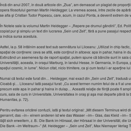
Încă din anul 2007, în două articole din „Ziua”, am demascat un plagiat de proporţi
opera filosofului german Martin Heidegger. La vremea aceea, între zecile de apărător
se afla şi Cristian Tudor Popescu, care, acum, în cazul Ponta, a devenit extrem de v
În Notele sale la volumul Martin Heidegger – „Repere pe drumul gândirii”, Ed. Polit
copiat pur şi simplu un text din lucrarea „Sein und Zeit”, fără a pune pasajul respecti
a indica sursa acestuia.
Astfel, la p. 58 întâlnim acest text sub semnătura lui Liiceanu: „Utilizat în chip fact
spaţial de conţinere: ceva se află, este conţinut în altceva: apa în pahar, haina în 
Extinzând un asemenea tip de raport spaţial, putem spune că băncile sunt în sala de
Universităţii, aceasta, în oraşul Marburg, în landul Hesse, în Germania, în Europa, p
spaţiul cosmic, în lume”. Niciun citat, nicio trimitere, ca şi cum textul i-ar aparţine lu
Numai că textul este furat din… Heidegger, mai exact din „Sein und Zeit”, tradusă u
Cioabă şi… Liiceanu! Iată pasajul furat: „Cu acest termen numim felul de a fi al unei f
precum este apa în pahar şi haina în dulap… Această relaţie de fiinţă poate fi ampli
curs, sala de curs în Universitate, Universitatea în oraş şi aşa mai departe până la b
Humanitas, p. 72).
Pentru evitarea oricărei confuzii, iată şi textul original: „Mit diesem Terminus wird
genannt, das ››in‹‹ einem anderen ist wie das Wasser ››im‹‹ Glas, das Kleid ››im‹
läβt sich erweitern, z. B.: Die Bank im Hörsaal, der Hörsaal in der Universität, die Un
Die Bank ››im Weltraum‹‹” (M. Heidegger – „Sein und Zeit”, Max Niemayer Verlag T