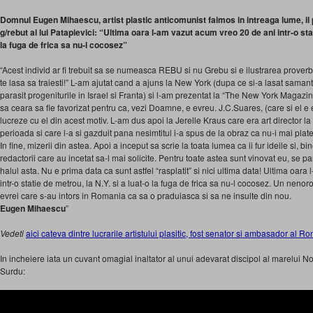
Domnul Eugen Mihaescu, artist plastic anticomunist faimos in intreaga lume, il
g/rebut al lui Patapievici: “Ultima oara l-am vazut acum vreo 20 de ani intr-o stat
la fuga de frica sa nu-l cocosez”
“Acest individ ar fi trebuit sa se numeasca REBU si nu Grebu si e ilustrarea proverb
te lasa sa traiesti!” L-am ajutat cand a ajuns la New York (dupa ce si-a lasat saman
parasit progeniturile in Israel si Franta) si l-am prezentat la “The New York Magazin
sa ceara sa fie favorizat pentru ca, vezi Doamne, e evreu. J.C.Suares, (care si el e
lucreze cu el din acest motiv. L-am dus apoi la Jerelle Kraus care era art director 
perioada si care l-a si gazduit pana nesimtitul i-a spus de la obraz ca nu-i mai plate
In fine, mizerii din astea. Apoi a inceput sa scrie la toata lumea ca ii fur ideile si, bin
redactorii care au incetat sa-l mai solicite. Pentru toate astea sunt vinovat eu, se 
halul asta. Nu e prima data ca sunt astfel “rasplatit” si nici ultima data! Ultima oar
intr-o statie de metrou, la N.Y. si a luat-o la fuga de frica sa nu-l cocosez. Un nenoro
evrei care s-au intors in Romania ca sa o praduiasca si sa ne insulte din nou.
Eugen Mihaescu
”
Vedeti
aici cateva dintre lucrarile artistului plasitic, fost senator si ambasador a
In incheiere iata un cuvant omagial inaltator al unui adevarat discipol al marelui
Surdu: