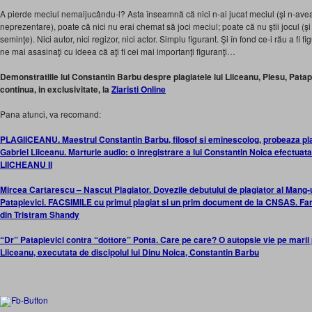
A pierde meciul nemaijucându-l? Asta înseamnă că nici n-ai jucat meciul (şi n-aveai
neprezentare), poate că nici nu erai chemat să joci meciul; poate că nu ştii jocul (şi
seminţe). Nici autor, nici regizor, nici actor. Simplu figurant. Şi în fond ce-i rău a fi
ne mai asasinaţi cu ideea că aţi fi cei mai importanţi figuranţi…
Demonstratiile lui Constantin Barbu despre plagiatele lui Liiceanu, Plesu, Pata
continua, in exclusivitate, la
Ziaristi Online
Pana atunci, va recomand:
PLAGIICEANU. Maestrul Constantin Barbu, filosof si eminescolog, probeaza plag
Gabriel Liiceanu. Marturie audio: o inregistrare a lui Constantin Noica efectuat
LIICHEANU II
Mircea Cartarescu – Nascut Plagiator. Dovezile debutului de plagiator al Mang-u
Patapievici. FACSIMILE cu primul plagiat si un prim document de la CNSAS. Farur
din Tristram Shandy
“Dr” Patapievici contra “dottore” Ponta. Care pe care? O autopsie vie pe marii p
Liiceanu, executata de discipolul lui Dinu Noica, Constantin Barbu