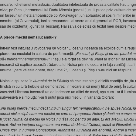
onoare, lichelismul metastazic, dualitatea intelectuala de proasta calitate l-au „ingrop
civic; pe Plesu, hermeneul lui Radu Mischiu (poetul!), nu il putea privi cultura de pe
un farseur, un metalambanist de tip Volkswagen, un aplaudac al sosirii minerilor in
membru (al Guvernului), fost corespondent al secretarului general al PCR, tovara
sau de dizidenta), gurist, la Tescani). Hai sa va delectez cu textul meu despre meci
A pierde meciul nemaijucându-l?
Într-un text intitulat „
Provocarea lui Noica“
Liiceanu încearcă să explice cum a reuşi
pierderea meciului în cultura de performanţă:
„Pe scurt, şi Pleşu şi eu am pierdut m
să-l pierdem: nemaijucându-l“
. Pleşu s-a forţat să devină „valet al Istoriei“ iar Liic
încearcă să explice această trădare a lui Noica printr-o cedare în faţa vanităţii. La 
anume: „care vă este opera, dragii mei?“, Liiceanu şi Pleşu n-au nici un răspuns.
Noica le spusese în
Jurnalul de la Păltiniş
că este stranie şi dificilă condiţia de „fiu
fiindcă în cultură trebuie să demonstrezi în fiecare zi că meriţi titlul de prinţ. În cult
Interzisă
Liiceanu încearcă un delir despre un altfel de meci, aşa cum l-ar fi ilumin
subversivă e simpluţă: n-ar fi putut juca nici meciul în varianta Cioran:
„Nu puteţi pierde meciul decât într-un singur fel: nemajucându-l, ne spuse Noica, lu
atunci nici o clipă care era meciul pe care ni-l propunea Noica şi dacă nu cumva mai 
fi jucat. Numai că meciul lui Noica nu lăsa loc pentru un altul. El era Meciul, unicul
jucat. Aici nu încăpea negociere: era vorba de Meciul Culturii, adică al Filosofiei, 
Unice Idei, în numele Conceptului. Autoritatea lui Noica era enormă. Andrei a înce
opunând, în Jurnal, legato-ului noician al ideii legato-ul dintre idee şi viaţă. Acest