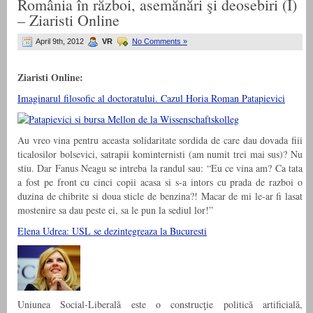
România în război, asemănări şi deosebiri (I)
– Ziaristi Online
April 9th, 2012
VR
No Comments »
Ziaristi Online:
Imaginarul filosofic al doctoratului. Cazul Horia Roman Patapievici
Au vreo vina pentru aceasta solidaritate sordida de care dau dovada fiii
ticalosilor bolsevici, satrapii kominternisti (am numit trei mai sus)? Nu
stiu. Dar Fanus Neagu se intreba la randul sau: “Eu ce vina am? Ca tata
a fost pe front cu cinci copii acasa si s-a intors cu prada de razboi o
duzina de chibrite si doua sticle de benzina?! Macar de mi le-ar fi lasat
mostenire sa dau peste ei, sa le pun la sediul lor!”
Elena Udrea: USL se dezintegreaza la Bucuresti
Uniunea Social-Liberală este o construcţie politică artificială,