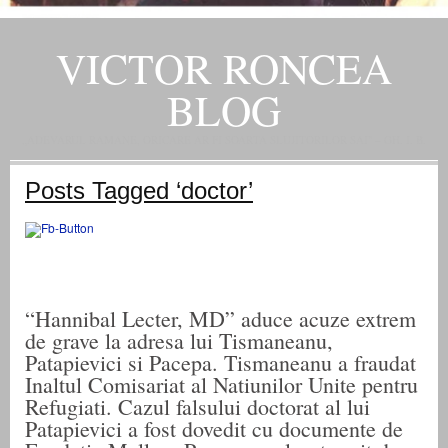
VICTOR RONCEA
BLOG
„ADEVARUL RAMANE, ORICARE AR FI SOARTA SLUJITORILOR SAI" – GH. I. B.
Posts Tagged ‘doctor’
“Hannibal Lecter, MD” aduce acuze extrem
de grave la adresa lui Tismaneanu,
Patapievici si Pacepa. Tismaneanu a fraudat
Inaltul Comisariat al Natiunilor Unite pentru
Refugiati. Cazul falsului doctorat al lui
Patapievici a fost dovedit cu documente de