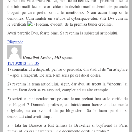
Nimeni nu va cenzureaza. Da, sunt acolo neadevaruri, probabil nascute
din informatii lacunare ori chiar din dezinformarile diseminate pe unele
bloguri pe care prefer sa nu le mentionez. N-am acum timp sa le
demontez. Cum sunteti un virtuoz al cyberspace-ului, stiti Dvs cum sa
le verificati
Plecam, evident, de la premisa bunei credinte.
Aveti parerile Dvs, foarte bine. Sa revenim la subiectul articolului.
Răspunde
Hannibal Lecter , MD
spune:
12/10/2012 la 3:05
1) comentariul a disparut, pentru o perioada, din stadiul de “in asteptare
” –apoi a reaparut. De asta l-am scris pe cel de-al doilea.
2) revenim la tema articolului, sigur, dar dvs. ati trecut la “sinecuri” si
nu am facut decit sa va raspund, completind cu alte exemple.
3) scrieti ca sint neadevaruri pe care le-am preluat fara sa le verific de
pe bloguri ? Domnule profesor, eu intotdeauna lucrez cu documente
originale, nu cu zvonuri de pe blogosfera. Sa le luam pe rind si
demontati cind aveti timp :
a ) fata lui Basescu a fost trimisa la Bruxelles si boyfriend la Paris
numai pt. ca era ” tarentata”. Ce documente doriti ca proba ?