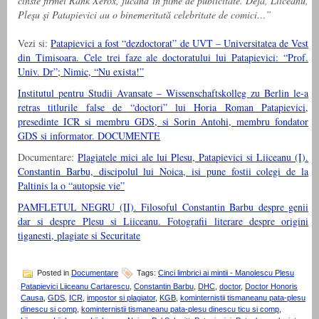
cinste firmei Rank Xerox, jucând în filme de publicitate. Deja, Liiceanu,
Pleşu şi Patapievici au o binemeritată celebritate de comici…”
Vezi si:
Patapievici a fost “dezdoctorat” de UVT – Universitatea de Vest
din Timisoara. Cele trei faze ale doctoratului lui Patapievici: “Prof.
Univ. Dr”; Nimic, “Nu exista!”
Institutul pentru Studii Avansate – Wissenschaftskolleg zu Berlin le-a
retras titlurile false de “doctori” lui Horia Roman Patapievici,
presedinte ICR si membru GDS, si Sorin Antohi, membru fondator
GDS si informator. DOCUMENTE
Documentare:
Plagiatele mici ale lui Plesu, Patapievici si Liiceanu (I).
Constantin Barbu, discipolul lui Noica, isi pune fostii colegi de la
Paltinis la o “autopsie vie”
PAMFLETUL NEGRU (II). Filosoful Constantin Barbu despre genii
dar si despre Plesu si Liiceanu. Fotografii literare despre origini
tiganesti, plagiate si Securitate
Posted in
Documentare
Tags:
Cinci limbrici ai mintii - Manolescu Plesu
Patapievici Liiceanu Cartarescu
,
Constantin Barbu
,
DHC
,
doctor
,
Doctor Honoris
Causa
,
GDS
,
ICR
,
impostor si plagiator
,
KGB
,
kominternistii tismaneanu pata-plesu
dinescu si comp
,
kominternistii tismaneanu pata-plesu dinescu ticu si comp
,