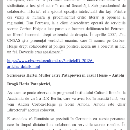
străinătate, a fost şi el activ în cadrul Securităţii. Sub pseudonimul de
colaborator „Horia“, el a spionat opoziţia intelectuală din Iaşi. Printre
cei vizaţi se numără şi proeminentul critic literar şi oponent al
regimului, Dan Petrescu, la a cărui discreditare operată de serviciile
secrete Corbea-Hoişie a luat parte: s-a încercat defăimarea lui Petrescu,
un liberal incomod, drept extremist de dreapta. În aprilie 2007, cînd
CNSAS şi-a pronunţat verdictul unanim, care îl numea pe Corbea-
Hoişie drept colaborator al poliţiei politice, acesta nu a obiectat în nici
un fel. Dovezile erau apăsătoare.”
https://www.observatorcultural.ro/*articleID_20186-
articles_details.html
Scrisoarea Hertei Muller catre Patapievici in cazul Hoisie – Antohi
Dragă Horia Patapievici,
Aşa cum se poate observa din programul Institutului Cultural Român, la
Academia de vară a ICR Berlin, care va avea loc în această lună, vor
veni Andrei Corbea-Hoişie şi Sorin Antohi. Antohi este chiar
„directorul“ acestui colocviu.
E scandalos că România se prezintă în Germania cu aceste persoane,
care în timpul dictaturii au colaborat cu serviciile secrete române. În