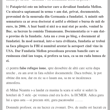
Patapievici este un infractor care a devalizat fundatia Mellon.
b)
Cu niscaiva saptamani in urma v-am dat, privat, documentele,
provenind de la susursala din Germania a fundatiei. A mintit sub
semnatura ca ar avea doctorat si astfel a obtinut o bursa de mii de
euro, in 2006. A luat banii si nici n-a mai stat pe acolo, venind la
Buc. sa lucreze la comisia Tismaneanu. Documentatia ce v-am dat-
o provine de la fundatie. Asta nu e zvon pe blog, e document al
fundatiei. In mod normal, intr-o tara civilizata, fundatia ar trebui
sa faca plingere la FBI si numitul arestat la aeroport cind vine in
USA. Dar Fundatia Mellon procedeaza precum bancile care se
rusineaza cind iau teapa, si prefera sa taca, ca sa nu rada lumea de
ei.
false refugee issue
c) pentru
, spre deosebire de altii care scriu dupa
ureche , eu am avut in fata ochilor documentele. Daca trebuie, le pot
obtine din nou, dar eu zic sa o lasam asa, sa nu se incalzeasca
atmosfera.
d) Mihai Neamtu s-a laudat cu masina la scara si sofer si sederi la
hoteluri de 5 stele –pe vremea cind era la dvs. la IICMER. Adica gura
lui a spus asta —si precum stiti, gura pacatosului …….
Domnule profesor, eu nu lucrez cu zvonuri. Dvs. de multe ori lucrati cu