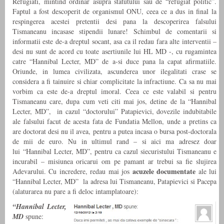
Refugiati, mintind ordinar asupra statutului sau de “refugiat politic”.
Faptul a fost descoperit de organismul ONU, ceea ce a dus in final la
respingerea acestei pretentii desi pana la descoperirea falsului
Tismaneanu incasase stipendii lunare! Schimbul de comentarii si
informatii este de-a dreptul socant, asa ca il redau fara alte interventii –
desi nu sunt de acord cu toate asertiunile lui HL MD -, cu rugamintea
catre “Hannibal Lecter, MD” de a-si duce pana la capat afirmatiile.
Oriunde, in lumea civilizata, ascunderea unor ilegalitati crase se
considera a fi tainuire si chiar complicitate la infractiune. Ca sa nu mai
vorbim ca este de-a dreptul imoral. Ceea ce este valabil si pentru
Tismaneanu care, dupa cum veti citi mai jos, detine de la “Hannibal
Lecter, MD”, in cazul “doctorului” Patapievici, dovezile indubitabile
ale falsului facut de acesta fata de Fundatia Mellon, unde a pretins ca
are doctorat desi nu il avea, pentru a putea incasa o bursa post-doctorala
de mii de euro. Nu in ultimul rand – si aici ma adresez doar
lui “Hannibal Lecter, MD”, pentru ca cazul siecuristului Tismaneanu e
incurabil – misiunea oricarui om pe pamant ar trebui sa fie slujirea
acuzele
documentate
Adevarului. Cu incredere, redau mai jos
ale lui
“Hannibal Lecter, MD” la adresa lui Tismaneanu, Patapievici si Pacepa
(alaturarea nu pare a fi deloc intamplatoare):
“Hannibal Lecter,
MD
spune: