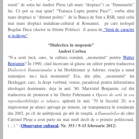
reusit” de sotia lui Andrei Plesu (alt mare “dreptaci”) cu “Iluminarile”
lui. Ce pot sa mai spun? “Traiasca Lupta pentru Pace!”, vorba altui
mare dreptaci si “detinut politic” de la Banca de Stat a RSR, tatal celui
mai mare dreptaci malahian-cultural al Romaniei, pe care teologul
Bogdan Duca (doctor in Stiinte Politice) îl acuza de
“lipsă de caracter
şi ticăloşie”
.
“Dialectica în suspensie”
Andrei Corbea
“N-a sosit încă, oare, în cultura română, „momentul“ pentru
Walter
Benjamin
? În 1990, cînd încercam să găsesc un editor pentru traducerea
Dialecticii Iluminismului
a lui Horkheimer şi Adorno, reacţia a sunat
sentenţios: nu-i încă momentul! Era, din plin, „momentul“ lui
Heidegger, care, la drept vorbind, venise, paradoxal pentru diformitatea
ideologiei dominante, deja în anii ’80. Marxistul Benjamin, cel din
traducerea de pionierat a lui Dieter Fuhrmann a
Operei de artă în era
reproductibilităţii ei tehnice
, apărută în anii ’70 în Secolul 20, n-a
impresionat pe atunci aproape pe nimeni, iar transpunerea în româneşte
din 2002, pe cît de ambiţioasă, pe atît de reuşită, a
Iluminărilor
de către
Catrinel Pleşu a avut parte nu mai mult decît de o primire politicoasă.
Observator cultural
, Nr. 353 / 9-15 februarie 2012
(…) ” (
)