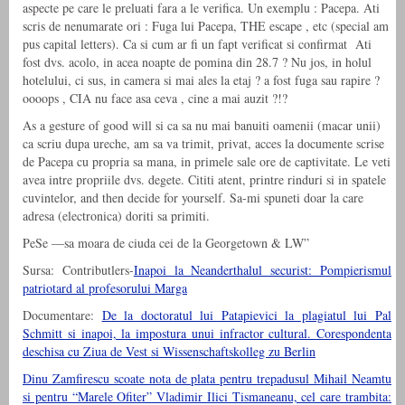
aspecte pe care le preluati fara a le verifica. Un exemplu : Pacepa. Ati
scris de nenumarate ori : Fuga lui Pacepa, THE escape , etc (special am
pus capital letters). Ca si cum ar fi un fapt verificat si confirmat Ati
fost dvs. acolo, in acea noapte de pomina din 28.7 ? Nu jos, in holul
hotelului, ci sus, in camera si mai ales la etaj ? a fost fuga sau rapire ?
oooops , CIA nu face asa ceva , cine a mai auzit ?!?
As a gesture of good will si ca sa nu mai banuiti oamenii (macar unii)
ca scriu dupa ureche, am sa va trimit, privat, acces la documente scrise
de Pacepa cu propria sa mana, in primele sale ore de captivitate. Le veti
avea intre propriile dvs. degete. Cititi atent, printre rinduri si in spatele
cuvintelor, and then decide for yourself. Sa-mi spuneti doar la care
adresa (electronica) doriti sa primiti.
PeSe —sa moara de ciuda cei de la Georgetown & LW”
Sursa: Contributlers-
Inapoi la Neanderthalul securist: Pompierismul
patriotard al profesorului Marga
Documentare:
De la doctoratul lui Patapievici la plagiatul lui Pal
Schmitt si inapoi, la impostura unui infractor cultural. Corespondenta
deschisa cu Ziua de Vest si Wissenschaftskolleg zu Berlin
Dinu Zamfirescu scoate nota de plata pentru trepadusul Mihail Neamtu
si pentru “Marele Ofiter” Vladimir Ilici Tismaneanu, cel care trambita: