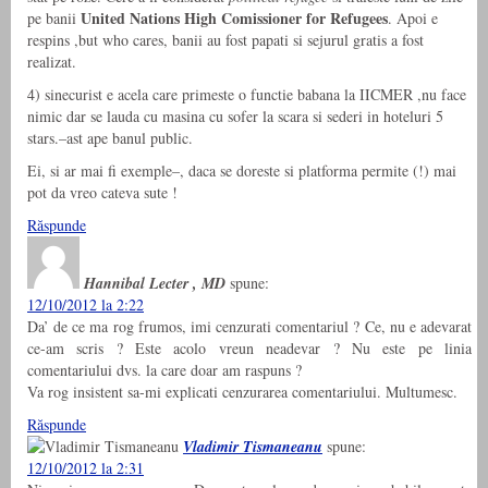
United Nations High Comissioner for Refugees
pe banii
. Apoi e
respins ,but who cares, banii au fost papati si sejurul gratis a fost
realizat.
4) sinecurist e acela care primeste o functie babana la IICMER ,nu face
nimic dar se lauda cu masina cu sofer la scara si sederi in hoteluri 5
stars.–ast ape banul public.
Ei, si ar mai fi exemple–, daca se doreste si platforma permite (!) mai
pot da vreo cateva sute !
Răspunde
Hannibal Lecter , MD
spune:
12/10/2012 la 2:22
Da’ de ce ma rog frumos, imi cenzurati comentariul ? Ce, nu e adevarat
ce-am scris ? Este acolo vreun neadevar ? Nu este pe linia
comentariului dvs. la care doar am raspuns ?
Va rog insistent sa-mi explicati cenzurarea comentariului. Multumesc.
Răspunde
Vladimir Tismaneanu
spune:
12/10/2012 la 2:31