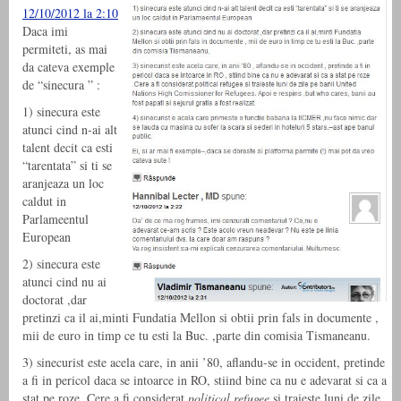
12/10/2012 la 2:10
Daca imi
permiteti, as mai
da cateva exemple
de “sinecura ” :
1) sinecura este
atunci cind n-ai alt
talent decit ca esti
“tarentata” si ti se
aranjeaza un loc
caldut in
Parlameentul
European
2) sinecura este
atunci cind nu ai
doctorat ,dar
pretinzi ca il ai,minti Fundatia Mellon si obtii prin fals in documente ,
mii de euro in timp ce tu esti la Buc. ,parte din comisia Tismaneanu.
3) sinecurist este acela care, in anii ’80, aflandu-se in occident, pretinde
a fi in pericol daca se intoarce in RO, stiind bine ca nu e adevarat si ca a
stat pe roze. Cere a fi considerat
political refugee
si traieste luni de zile