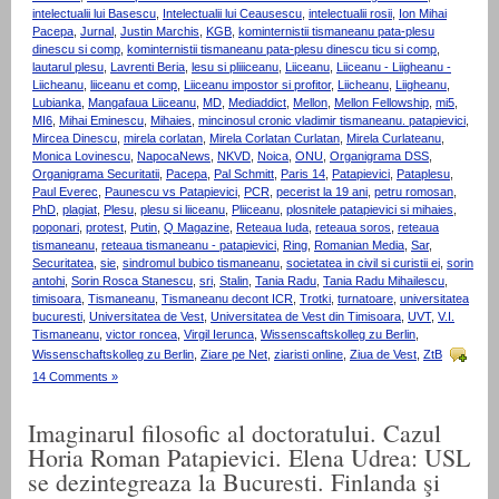
intelectualii lui Basescu
,
Intelectualii lui Ceausescu
,
intelectualii rosii
,
Ion Mihai
Pacepa
,
Jurnal
,
Justin Marchis
,
KGB
,
kominternistii tismaneanu pata-plesu
dinescu si comp
,
kominternistii tismaneanu pata-plesu dinescu ticu si comp
,
lautarul plesu
,
Lavrenti Beria
,
lesu si pliiiceanu
,
Liiceanu
,
Liiceanu - Liigheanu -
Liicheanu
,
liiceanu et comp
,
Liiceanu impostor si profitor
,
Liicheanu
,
Liigheanu
,
Lubianka
,
Mangafaua Liiceanu
,
MD
,
Mediaddict
,
Mellon
,
Mellon Fellowship
,
mi5
,
MI6
,
Mihai Eminescu
,
Mihaies
,
mincinosul cronic vladimir tismaneanu. patapievici
,
Mircea Dinescu
,
mirela corlatan
,
Mirela Corlatan Curlatan
,
Mirela Curlateanu
,
Monica Lovinescu
,
NapocaNews
,
NKVD
,
Noica
,
ONU
,
Organigrama DSS
,
Organigrama Securitatii
,
Pacepa
,
Pal Schmitt
,
Paris 14
,
Patapievici
,
Pataplesu
,
Paul Everec
,
Paunescu vs Patapievici
,
PCR
,
pecerist la 19 ani
,
petru romosan
,
PhD
,
plagiat
,
Plesu
,
plesu si liiceanu
,
Pliiceanu
,
plosnitele patapievici si mihaies
,
poponari
,
protest
,
Putin
,
Q Magazine
,
Reteaua Iuda
,
reteaua soros
,
reteaua
tismaneanu
,
reteaua tismaneanu - patapievici
,
Ring
,
Romanian Media
,
Sar
,
Securitatea
,
sie
,
sindromul bubico tismaneanu
,
societatea in civil si curistii ei
,
sorin
antohi
,
Sorin Rosca Stanescu
,
sri
,
Stalin
,
Tania Radu
,
Tania Radu Mihailescu
,
timisoara
,
Tismaneanu
,
Tismaneanu decont ICR
,
Trotki
,
turnatoare
,
universitatea
bucuresti
,
Universitatea de Vest
,
Universitatea de Vest din Timisoara
,
UVT
,
V.I.
Tismaneanu
,
victor roncea
,
Virgil Ierunca
,
Wissenscaftskolleg zu Berlin
,
Wissenschaftskolleg zu Berlin
,
Ziare pe Net
,
ziaristi online
,
Ziua de Vest
,
ZtB
14 Comments »
Imaginarul filosofic al doctoratului. Cazul
Horia Roman Patapievici. Elena Udrea: USL
se dezintegreaza la Bucuresti. Finlanda şi