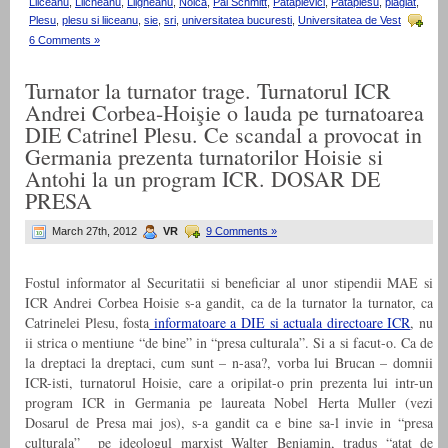
Liiceanu
,
Liicheanu
,
Liigheanu
,
Noica
,
Pal Schmitt
,
Patapievici
,
Pataplesu
,
plagiat
,
Plesu
,
plesu si liiceanu
,
sie
,
sri
,
universitatea bucuresti
,
Universitatea de Vest
6 Comments »
Turnator la turnator trage. Turnatorul ICR
Andrei Corbea-Hoişie o lauda pe turnatoarea
DIE Catrinel Plesu. Ce scandal a provocat in
Germania prezenta turnatorilor Hoisie si
Antohi la un program ICR. DOSAR DE
PRESA
March 27th, 2012
VR
9 Comments »
Fostul informator al Securitatii si beneficiar al unor stipendii MAE si
ICR Andrei Corbea Hoisie s-a gandit, ca de la turnator la turnator, ca
Catrinelei Plesu, fosta
informatoare a DIE si actuala directoare ICR
, nu
ii strica o mentiune “de bine” in “presa culturala”. Si a si facut-o. Ca de
la dreptaci la dreptaci, cum sunt – n-asa?, vorba lui Brucan – domnii
ICR-isti, turnatorul Hoisie, care a oripilat-o prin prezenta lui intr-un
program ICR in Germania pe laureata Nobel Herta Muller (vezi
Dosarul de Presa mai jos), s-a gandit ca e bine sa-l invie in “presa
culturala” pe ideologul marxist Walter Benjamin, tradus “atat de