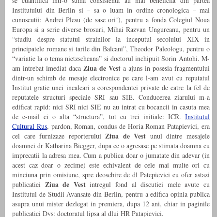
se cuantifica intr-o suma consistenta au mai beneficiat din partea
Institutului din Berlin si – sa o luam in ordine cronologica – mai
cunoscutii: Andrei Plesu (de sase ori!), pentru a fonda Colegiul Noua
Europa si a scrie diverse brosuri, Mihai Razvan Ungureanu, pentru un
“studiu despre statutul strainilor la inceputul secolului XIX in
principatele romane si tarile din Balcani”, Theodor Paleologu, pentru o
“variatie la o tema nietzscheana” si doctorul inchipuit Sorin Antohi. M-
Ziua de Vest
am intrebat imediat daca
a ajuns in posesia fragmentului
dintr-un schimb de mesaje electronice pe care l-am avut cu reputatul
Institut gratie unei incalcari a corespondentei private de catre la fel de
reputatele structuri speciale SRI sau SIE. Conducerea ziarului m-a
edificat rapid: nici SRI nici SIE nu au intrat cu bocancii in casuta mea
de e-mail ci o alta “structura”, tot cu trei initiale: ICR.
Institutul
Cultural Rus
, pardon, Roman, condus de Horia Roman Patapievici, era
Ziua de Vest
cel care furnizaze reporterului
unul dintre mesajele
doamnei dr Katharina Biegger, dupa ce o agresase pe stimata doamna cu
imprecatii la adresa mea. Cum a publica doar o jumatate din adevar (in
acest caz doar o zecime) este echivalent de cele mai multe ori cu
minciuna prin omisiune, spre deosebire de dl Patepievici eu ofer astazi
Ziua de Vest
publicatiei
intregul fond al discutiei mele avute cu
Institutul de Studii Avansate din Berlin, pentru a edifica opinia publica
asupra unui mister dezlegat in premiera, dupa 12 ani, chiar in paginile
publicatiei Dvs: doctoratul lipsa al dlui HR Patapievici.