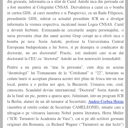
din greseala, informatia ca a stiut de Cazul Antohi inca din perioada cat
a fost membru al Colegiului CNSAS. Dezvaluirea a cazut ca o bomba
in curtea GDS, al carei membru e si Patapievici, cu un Radu Filipescu,
presedintele GDS, siderat ca actualul presedinte ICR nu a divulgat
informatia la vremea respectiva, incalcand insasi Legea CNSAS. Cazul
a devenit fierbinte. Extinzandu-ne cercetarile asupra personajului, o
sursa provenita chiar din sanul acestui Grup corupt ne-a oferit inca o
bomba pe tava: Sorin Antohi, profesor la Universitatea Central
Europeana budapesteana a lui Soros, si pe deasupra si conducator de
doctorate, nu are doctoratul! Practic, toti studentii care si-au dat
doctoratul la CEU cu “doctorul” Antohi au fost nenorociti iremediabil.
Pentru a nu parea un “atac la persoana”, cum deja ne acuzau
“deontologii” lui Tismaneanu de la “Cotidianul” si “22”, hotaram sa
cedam laurii si acceptam plasarea acestei stiri pline de frisca intr-un ziar
local, pentru a o prelua noi apoi, la Bucuresti. Urmarea este, cred,
cunoscuta. Scandalul devine international. “Doctorul” Sorin Antohi se
da la fund un pic, pentru a aparea apoi, fulminant, intr-un program ICR
la Berlin, alaturi de un alt turnator al Securitatii,
Andrei-Corbea Hoisie
(membru al retelei codate de Securitate CAMELEONII), situatie care a
ultragiat-o pe viitoarea laureata Nobel pentru literatura, Herta Muller
(“ICR: Turnatori la Academia de Vara”), cat si pe alti scriitori germani
originari din Romania, ca Richard Wagner (“Turnatorii ne dau lectii”)