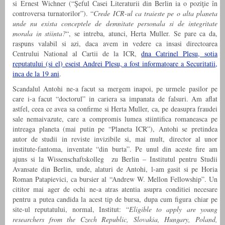
si Ernest Wichner (“Şeful Casei Literaturii din Berlin ia o poziţie în
controversa turnatorilor”). “
Crede ICR-ul ca traieste pe o alta planeta
unde nu exista conceptele de demnitate personala si de integritate
morala in stiinta?
“, se intreba, atunci, Herta Muller. Se pare ca da,
raspuns valabil si azi, daca avem in vedere ca insasi directoarea
Centrului National al Cartii de la ICR,
dna Catrinel Plesu, sotia
reputatului (si el) eseist Andrei Plesu, a fost informatoare a Securitatii,
inca de la 19 ani
.
Scandalul Antohi ne-a facut sa mergem inapoi, pe urmele pasilor pe
care i-a facut “doctorul” in cariera sa impanata de falsuri. Am aflat
astfel, ceea ce avea sa confirme si Herta Muller, ca, pe deasupra fraudei
sale nemaivazute, care a compromis lumea stiintifica romaneasca pe
intreaga planeta (mai putin pe “Planeta ICR”), Antohi se pretindea
autor de studii in reviste invizibile si, mai mult, director al unor
institute-fantoma, inventate “din burta”. Pe unul din aceste fire am
ajuns si la Wissenschaftskolleg zu Berlin – Institutul pentru Studii
Avansate din Berlin, unde, alaturi de Antohi, l-am gasit si pe Horia
Roman Patapievici, ca bursier al “Andrew W. Mellon Fellowship”. Un
cititor mai ager de ochi ne-a atras atentia asupra conditiei necesare
pentru a putea candida la acest tip de bursa, dupa cum figura chiar pe
site-ul reputatului, normal, Institut: “
Eligible to apply are young
researchers from the Czech Republic, Slovakia, Hungary, Poland,