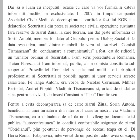
Dar sa o luam cu inceputul, ocazie cu care va voi furniza si cateva
informatii inedite, in exclusivitate: In 2007, in timpul campaniei
Asociatiei Civic Media de deconspirare a cartitelor fostului KGB si a
delatorilor Securitatii din presa si societatea civila, operatiune sustinuta
Ziua
fara rezerve de ziarul
, la care lucram, am dat peste informatia ca
Sorin Antohi, membru fondator al Grupului pentru Dialog Social si, la
data respectiva, unul dintre membrii de vaza ai asa-zisei “Comisii
Tismaneanu” de “condamnare a comunismului” a fost, cat de ridicol!,
un turnator ordinar al Securitatii. I-am scris presedintelui Romaniei,
Traian Basescu, si l-am informat, public, ca in comisia constituita sub
acoperisul Presedintiei Romaniei se afla mai multi fosti ciripitori
profesionisti ai Securitatii si posibili agenti ai unor servicii secrete
rasaritene. Pe langa Antohi, era vorba de Nicolae Corneanu, Mihnea
Berindei, Andrei Pippidi, Vladimir Tismaneanu si, oricat de ciudat ar
suna pentru neavizati, de insusi Constantin ‘Ticu” Dumitrescu.
Ziua
Pentru a evita deconspirarea sa de catre ziarul
, Sorin Antohi,
beneficiar al unei turnatorii din interiorul ziarului nostru via Vladimir
Tismaneanu, cu o zi inaintea de a-l da noi in vileag pe documente isi
publica “autoconfesiunea” in conditii confortabile asigurate de ziarul
“Cotidianul”, plin pe-atunci de personaje de aceeasi teapa cu el. Dl
Horia Roman Patapievici, intervievat de un post de radio, avea sa scape,