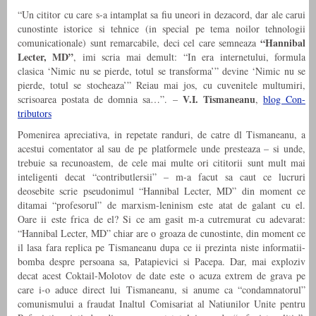
“Un cititor cu care s-a intamplat sa fiu uneori in dezacord, dar ale carui
cunostinte istorice si tehnice (in special pe tema noilor tehnologii
“Hannibal
comunicationale) sunt remarcabile, deci cel care semneaza
Lecter, MD”
, imi scria mai demult: “In era internetului, formula
clasica ‘Nimic nu se pierde, totul se transforma’” devine ‘Nimic nu se
pierde, totul se stocheaza’” Reiau mai jos, cu cuvenitele multumiri,
V.I. Tismaneanu
scrisoarea postata de domnia sa…”. –
,
blog Con-
tributors
Pomenirea apreciativa, in repetate randuri, de catre dl Tismaneanu, a
acestui comentator al sau de pe platformele unde presteaza – si unde,
trebuie sa recunoastem, de cele mai multe ori cititorii sunt mult mai
inteligenti decat “contributlersii” – m-a facut sa caut ce lucruri
deosebite scrie pseudonimul “Hannibal Lecter, MD” din moment ce
ditamai “profesorul” de marxism-leninism este atat de galant cu el.
Oare ii este frica de el? Si ce am gasit m-a cutremurat cu adevarat:
“Hannibal Lecter, MD” chiar are o groaza de cunostinte, din moment ce
il lasa fara replica pe Tismaneanu dupa ce ii prezinta niste informatii-
bomba despre persoana sa, Patapievici si Pacepa. Dar, mai exploziv
decat acest Coktail-Molotov de date este o acuza extrem de grava pe
care i-o aduce direct lui Tismaneanu, si anume ca “condamnatorul”
comunismului a fraudat Inaltul Comisariat al Natiunilor Unite pentru