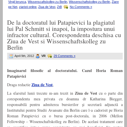
Virgil Ierunca
,
Wissenscaftskolleg zu Berlin
,
Wissenschaftskolleg zu Berlin
,
Ziare
pe Net
,
ziaristi online
,
Ziua de Vest
,
ZtB
No Comments »
De la doctoratul lui Patapievici la plagiatul
lui Pal Schmitt si inapoi, la impostura unui
infractor cultural. Corespondenta deschisa cu
Ziua de Vest si Wissenschaftskolleg zu
Berlin
April 9th, 2012
VR
29 Comments »
Imaginarul filosofic al doctoratului. Cazul Horia Roman
Patapievici
Ziua de Vest
Draga redactie
,
Ziua de Vest
La sfarsitul lunii trecute m-am trezit in
cu o parte din
corespondenta mea privata cu doamna dr Katharina Biegger,
responsabilă pentru admiterea bursierilor şi secretară adjunctă a
Institutului pentru Studii Avansate din Berlin care l-a cadorisit pe Horia
Roman Patapievici cu o bursa post-doctorala, in 2006 (Mellon
Fellowship – Wissenschaftskolleg zu Berlin). De acelasi tratament care