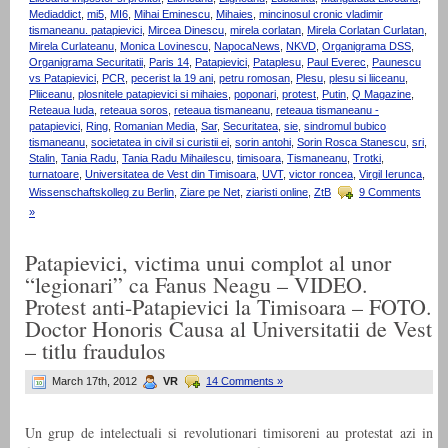
Mediaddict
,
mi5
,
MI6
,
Mihai Eminescu
,
Mihaies
,
mincinosul cronic vladimir
tismaneanu. patapievici
,
Mircea Dinescu
,
mirela corlatan
,
Mirela Corlatan Curlatan
,
Mirela Curlateanu
,
Monica Lovinescu
,
NapocaNews
,
NKVD
,
Organigrama DSS
,
Organigrama Securitatii
,
Paris 14
,
Patapievici
,
Pataplesu
,
Paul Everec
,
Paunescu
vs Patapievici
,
PCR
,
pecerist la 19 ani
,
petru romosan
,
Plesu
,
plesu si liiceanu
,
Pliiceanu
,
plosnitele patapievici si mihaies
,
poponari
,
protest
,
Putin
,
Q Magazine
,
Reteaua Iuda
,
reteaua soros
,
reteaua tismaneanu
,
reteaua tismaneanu -
patapievici
,
Ring
,
Romanian Media
,
Sar
,
Securitatea
,
sie
,
sindromul bubico
tismaneanu
,
societatea in civil si curistii ei
,
sorin antohi
,
Sorin Rosca Stanescu
,
sri
,
Stalin
,
Tania Radu
,
Tania Radu Mihailescu
,
timisoara
,
Tismaneanu
,
Trotki
,
turnatoare
,
Universitatea de Vest din Timisoara
,
UVT
,
victor roncea
,
Virgil Ierunca
,
Wissenschaftskolleg zu Berlin
,
Ziare pe Net
,
ziaristi online
,
ZtB
9 Comments
»
Patapievici, victima unui complot al unor
“legionari” ca Fanus Neagu – VIDEO.
Protest anti-Patapievici la Timisoara – FOTO.
Doctor Honoris Causa al Universitatii de Vest
– titlu fraudulos
March 17th, 2012
VR
14 Comments »
Un grup de intelectuali si revolutionari timisoreni au protestat azi in