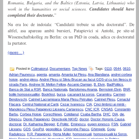
Romania, Bulgaria, and the Baltics (Estonia, Latvia, Lithuania) who
work in the humanities or social sciences.
Candidates should have
.
completed their doctorate
”
Nu era loc de indoiala: “Candidatii trebuie sa aiba doctoratul”. De
altfel, asa apareau ambii bursieri, Patapievici si Antohi, pe site-ul
Wissenschaftskolleg zu Berlin: cu un PhD in coada, adica cu doctoratul
la purtator.
(more…)
Posted in
Colimatorul
,
Documentare
,
Top News
Tags:
0110
,
0544
,
0610
,
Adrian Paunescu
,
agenta
,
amanta
,
Amanta lui Plesu
,
Ana Blandiana
,
andrei corbea
hoisie
,
andrei plesu
,
Andrei Plesu si Silviu Brucan au facut GDS-ul cu Ion Iliescu in
strada Paris
,
Andrew W. Mellon Fellow
,
Ascanio Damian
,
B. Elvin
,
BadPolitics
,
Banca de Stat a RSR
,
Banca Nationala
,
Bartolomeu Anania
,
Bernstein Elvin
,
BNR
,
bolile homosexualilor
,
Bookfest
,
bursa
,
cacanarii lui soros
,
Caramitru
,
Carmen
Bendovschi
,
Catrinel Lacramioara Maria Plesu Petrulian
,
Catrinel Plesu
,
Cenaclul
Flacara
,
Centrul National al Cartii
,
Cezar Ivanescu
,
CIA
,
Cinci limbrici ai mintii -
Manolescu Plesu Patapievici Liiceanu Cartarescu
,
CNC ICR
,
CNSAS
,
Constantin
Barbu
,
Corbea Hoisie
,
CorectNews
,
Cotidianul
,
Csaba Bartha
,
DHC
,
DIA
,
die
,
Dinescu
,
Dionis Patapievici
,
Directivele NKVD
,
doctor
,
Doctor Honoris Causa
,
doctorat
,
Dr. Katharina Biegger
,
E-Politic
,
Eminescu
,
eugen ionesco
,
FSN
,
Gabriel
Liiceanu
,
GDS
,
GeoPol
,
geopolitica
,
Gheorghe Pascu
,
Ghimpele
,
Gogu
Radulescu
,
H.R. Patapievici
,
Herta Muller
,
homosexuali
,
homosexualii lui Soros
,
Horia Roman Patapievici
,
Humanitas
,
ICR
,
impostor si plagiator
,
In Politics
,