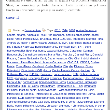
Germania s-a discutat ani de zile în legătură cu problema turnătorilor
Stasi, cu consecinţe pe toate planurile: foştii turnători nu pot avea
funcţii în universităţi, în presă şi în instituţii culturale.
(more…)
Posted in
Documentare
Tags:
0110
,
0544
,
0610
,
Adrian Paunescu
,
agenta
,
amanta
,
Amanta lui Plesu
,
Ana Blandiana
,
andrei corbea hoisie
,
andrei
plesu
,
Andrei Plesu si Silviu Brucan au facut GDS-ul cu Ion Iliescu in strada Paris
,
Andrew W. Mellon Fellow
,
Ascanio Damian
,
B. Elvin
,
BadPolitics
,
Banca de Stat a
RSR
,
Banca Nationala
,
Bartolomeu Anania
,
Bernstein Elvin
,
BNR
,
bolile
homosexualilor
,
Bookfest
,
bursa
,
cacanarii lui soros
,
Caramitru
,
Carmen
Bendovschi
,
Catrinel Lacramioara Maria Plesu Petrulian
,
Catrinel Plesu
,
Cenaclul
Flacara
,
Centrul National al Cartii
,
Cezar Ivanescu
,
CIA
,
Cinci limbrici ai mintii -
Manolescu Plesu Patapievici Liiceanu Cartarescu
,
CNC ICR
,
CNSAS
,
Corbea
Hoisie
,
CorectNews
,
Cotidianul
,
Csaba Bartha
,
DIA
,
die
,
Dinescu
,
Dionis
Patapievici
,
Directivele NKVD
,
doctor
,
Doctor Honoris Causa
,
doctorat
,
Dr.
Katharina Biegger
,
E-Politic
,
Eminescu
,
eugen ionesco
,
FSN
,
Gabriel Liiceanu
,
GDS
,
geopolitica
,
Gheorghe Pascu
,
Ghimpele
,
Gogu Radulescu
,
H.R. Patapievici
,
Herta Muller
,
homosexuali
,
homosexualii lui Soros
,
Horia Roman Patapievici
,
Humanitas
,
ICR
,
In Politics
,
informatoare
,
Informatoare la 19 ani
,
informator
,
InPolitics
,
Institutul pentru Studii Avansate - Wissenschaftskolleg zu Berlin
,
intelectualii lui Basescu
,
Intelectualii lui Ceausescu
,
intelectualii rosii
,
Jurnal
,
Justin
Marchis
,
KGB
,
kominternistii tismaneanu pata-plesu dinescu si comp
,
kominternistii tismaneanu pata-plesu dinescu ticu si comp
,
lautarul plesu
,
Lavrenti
Beria
,
lesu si pliiiceanu
,
Liiceanu
,
Liiceanu - Liigheanu - Liicheanu
,
liiceanu et comp
,
Liiceanu impostor si profitor
,
Liicheanu
,
Liigheanu
,
Lubianka
,
Mangafaua Liiceanu
,