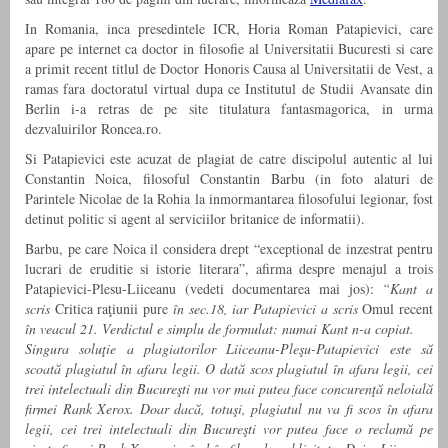
In Romania, inca presedintele ICR, Horia Roman Patapievici, care
apare pe internet ca doctor in filosofie al Universitatii Bucuresti si care
a primit recent titlul de Doctor Honoris Causa al Universitatii de Vest, a
ramas fara doctoratul virtual dupa ce Institutul de Studii Avansate din
Berlin i-a retras de pe site titulatura fantasmagorica, in urma
dezvaluirilor Roncea.ro.
Si Patapievici este acuzat de plagiat de catre discipolul autentic al lui
Constantin Noica, filosoful Constantin Barbu (in foto alaturi de
Parintele Nicolae de la Rohia la inmormantarea filosofului legionar, fost
detinut politic si agent al serviciilor britanice de informatii).
Barbu, pe care Noica il considera drept “exceptional de inzestrat pentru
lucrari de eruditie si istorie literara”, afirma despre menajul a trois
Patapievici-Plesu-Liiceanu (vedeti documentarea mai jos):
“Kant a
scris
Critica raţiunii pure
în sec.18, iar Patapievici a scris
Omul recent
în veacul 21. Verdictul e simplu de formulat: numai Kant n-a copiat.
Singura soluţie a plagiatorilor Liiceanu-Pleşu-Patapievici este să
scoată plagiatul în afara legii. O dată scos plagiatul în afara legii, cei
trei intelectuali din Bucureşti nu vor mai putea face concurenţă neloială
firmei Rank Xerox. Doar dacă, totuşi, plagiatul nu va fi scos în afara
legii, cei trei intelectuali din Bucureşti vor putea face o reclamă pe