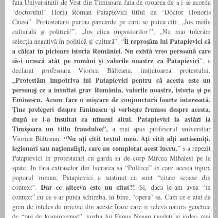
fata Universitatii de Vest din Timisoara fata de oroarea de a i se acorda
“doctorului” Horia Roman Patapievici titlul de “Doctor Honoris
Causa”. Protestatarii purtau pancarde pe care se putea citi: „Jos mafia
culturală şi politică!”, „Jos clica impostorilor!”, „Nu mai tolerăm
Îi reproşăm lui Patapievici că
selecţia negativă în politică şi cultură”. “
a călcat în picioare istoria României. Nu există vreo persoană care
să-i urască atât pe români şi valorile noastre ca Patapievici
”, a
declarat profesoara Viorica Bălteanu, inițiatoarea protestului.
„Protestăm împotriva lui Patapievici pentru că acesta este un
personaj ce a insultat grav România, valorile noastre, istoria şi pe
Eminescu. Acum face o mişcare de conjunctură foarte interesată.
Ţine prelegeri despre Eminescu şi vorbeşte frumos despre acesta,
după ce l-a insultat ca nimeni altul. Patapievici ia astăzi la
Timişoara un titlu fraudulos”,
a mai spus profesorul universitar
“Nu ați citit textul meu. Ați citit alți antisemiți,
Viorica Bălteanu.
legionari sau naționaliști, care au complotat acest lucru.
” s-a repezit
Patapievici in protestatari cu garda sa de corp Mircea Mihaiesi pe la
spate. In fata extraselor din lucrarea sa “Politice” in care acesta injura
poporul roman, Patapievici a sustinut ca sunt “citate scoase din
Dar ce altceva este un citat?!
context”.
Si, daca le-am avea “in
context” cu ce s-ar putea schimba, in bine, “opera” sa. Cam ce e atat de
greu de inteles de oricine din aceste fraze care ii releva natura genetica
de “pui de kominternist”, vorba lui Fanus Neagu (vedeti si video mai