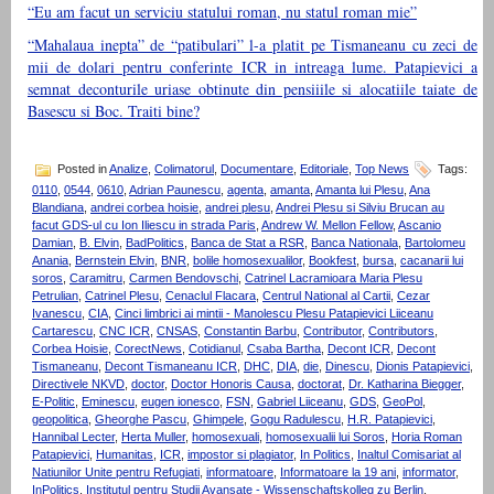
“Eu am facut un serviciu statului roman, nu statul roman mie”
“Mahalaua inepta” de “patibulari” l-a platit pe Tismaneanu cu zeci de
mii de dolari pentru conferinte ICR in intreaga lume. Patapievici a
semnat deconturile uriase obtinute din pensiiile si alocatiile taiate de
Basescu si Boc. Traiti bine?
Posted in
Analize
,
Colimatorul
,
Documentare
,
Editoriale
,
Top News
Tags:
0110
,
0544
,
0610
,
Adrian Paunescu
,
agenta
,
amanta
,
Amanta lui Plesu
,
Ana
Blandiana
,
andrei corbea hoisie
,
andrei plesu
,
Andrei Plesu si Silviu Brucan au
facut GDS-ul cu Ion Iliescu in strada Paris
,
Andrew W. Mellon Fellow
,
Ascanio
Damian
,
B. Elvin
,
BadPolitics
,
Banca de Stat a RSR
,
Banca Nationala
,
Bartolomeu
Anania
,
Bernstein Elvin
,
BNR
,
bolile homosexualilor
,
Bookfest
,
bursa
,
cacanarii lui
soros
,
Caramitru
,
Carmen Bendovschi
,
Catrinel Lacramioara Maria Plesu
Petrulian
,
Catrinel Plesu
,
Cenaclul Flacara
,
Centrul National al Cartii
,
Cezar
Ivanescu
,
CIA
,
Cinci limbrici ai mintii - Manolescu Plesu Patapievici Liiceanu
Cartarescu
,
CNC ICR
,
CNSAS
,
Constantin Barbu
,
Contributor
,
Contributors
,
Corbea Hoisie
,
CorectNews
,
Cotidianul
,
Csaba Bartha
,
Decont ICR
,
Decont
Tismaneanu
,
Decont Tismaneanu ICR
,
DHC
,
DIA
,
die
,
Dinescu
,
Dionis Patapievici
,
Directivele NKVD
,
doctor
,
Doctor Honoris Causa
,
doctorat
,
Dr. Katharina Biegger
,
E-Politic
,
Eminescu
,
eugen ionesco
,
FSN
,
Gabriel Liiceanu
,
GDS
,
GeoPol
,
geopolitica
,
Gheorghe Pascu
,
Ghimpele
,
Gogu Radulescu
,
H.R. Patapievici
,
Hannibal Lecter
,
Herta Muller
,
homosexuali
,
homosexualii lui Soros
,
Horia Roman
Patapievici
,
Humanitas
,
ICR
,
impostor si plagiator
,
In Politics
,
Inaltul Comisariat al
Natiunilor Unite pentru Refugiati
,
informatoare
,
Informatoare la 19 ani
,
informator
,
InPolitics
,
Institutul pentru Studii Avansate - Wissenschaftskolleg zu Berlin
,