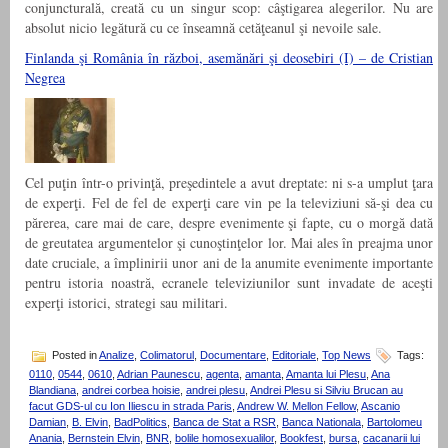
conjuncturală, creată cu un singur scop: câştigarea alegerilor. Nu are
absolut nicio legătură cu ce înseamnă cetăţeanul şi nevoile sale.
Finlanda şi România în război, asemănări şi deosebiri (I) – de Cristian
Negrea
Cel puţin într-o privinţă, preşedintele a avut dreptate: ni s-a umplut ţara
de experţi. Fel de fel de experţi care vin pe la televiziuni să-şi dea cu
părerea, care mai de care, despre evenimente şi fapte, cu o morgă dată
de greutatea argumentelor şi cunoştinţelor lor. Mai ales în preajma unor
date cruciale, a împlinirii unor ani de la anumite evenimente importante
pentru istoria noastră, ecranele televiziunilor sunt invadate de aceşti
experţi istorici, strategi sau militari.
Posted in
Analize
,
Colimatorul
,
Documentare
,
Editoriale
,
Top News
Tags:
0110
,
0544
,
0610
,
Adrian Paunescu
,
agenta
,
amanta
,
Amanta lui Plesu
,
Ana
Blandiana
,
andrei corbea hoisie
,
andrei plesu
,
Andrei Plesu si Silviu Brucan au
facut GDS-ul cu Ion Iliescu in strada Paris
,
Andrew W. Mellon Fellow
,
Ascanio
Damian
,
B. Elvin
,
BadPolitics
,
Banca de Stat a RSR
,
Banca Nationala
,
Bartolomeu
Anania
,
Bernstein Elvin
,
BNR
,
bolile homosexualilor
,
Bookfest
,
bursa
,
cacanarii lui