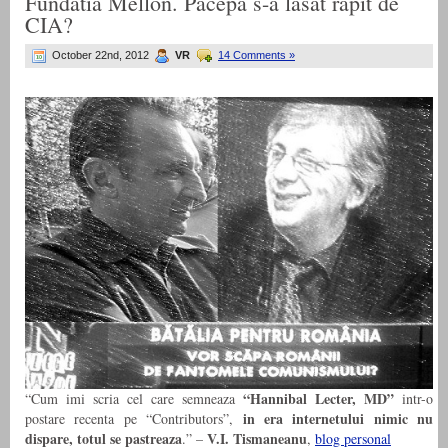
Fundatia Mellon. Pacepa s-a lasat rapit de
CIA?
October 22nd, 2012
VR
14 Comments »
“Hannibal Lecter, MD”
“Cum imi scria cel care semneaza
intr-o
in era internetului nimic nu
postare recenta pe “Contributors”,
dispare, totul se pastreaza
V.I. Tismaneanu
.” –
,
blog personal