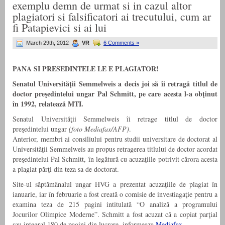
exemplu demn de urmat si in cazul altor
plagiatori si falsificatori ai trecutului, cum ar
fi Patapievici si ai lui
March 29th, 2012
VR
6 Comments »
PANA SI PRESEDINTELE LE E PLAGIATOR!
Senatul Universităţii Semmelweis a decis joi să îi retragă titlul de
doctor preşedintelui ungar Pal Schmitt, pe care acesta l-a obţinut
în 1992, relatează MTI.
Senatul Universităţii Semmelweis îi retrage titlul de doctor
preşedintelui ungar
(foto Mediafax/AFP)
.
Anterior, membri ai consiliului pentru studii universitare de doctorat al
Universităţii Semmelweis au propus retragerea titlului de doctor acordat
preşedintelui Pal Schmitt, în legătură cu acuzaţiile potrivit cărora acesta
a plagiat părţi din teza sa de doctorat.
Site-ul săptămânalul ungar HVG a prezentat acuzaţiile de plagiat în
ianuarie, iar în februarie a fost creată o comisie de investiagaţie pentru a
examina teza de 215 pagini intitulată “O analiză a programului
Jocurilor Olimpice Moderne”. Schmitt a fost acuzat că a copiat parţial
sau integral 180 de pagini din lucrare, informeaza
Mediafax
.