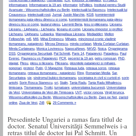
informatoare
,
Informatoare la 19 ani
,
informator
,
InPolitics
,
Institutul pentru Studii
Avansate - Wissenschaftskolleg zu Berlin
,
intelectualii lui Basescu
,
Intelectualii lui
Ceausescu
,
intelectualii rosii
,
Jurnal
,
Justin Marchis
,
KGB
,
kominternistii
tismaneanu pata-plesu dinescu si comp
,
kominternistii tismaneanu pata-plesu
dinescu ticu si comp
,
lautarul plesu
,
Lavrenti Beria
,
lesu si pliiiceanu
,
Liiceanu
,
Liiceanu - Liigheanu - Liicheanu
,
liiceanu et comp
,
Liiceanu impostor si profitor
,
Liicheanu
,
Liigheanu
,
Lubianka
,
Mangafaua Liiceanu
,
Mediaddict
,
Mellon
Fellowship
,
mi5
,
MI6
,
Mihai Eminescu
,
Mihaies
,
mincinosul cronic vladimir
tismaneanu. patapievici
,
Mircea Dinescu
,
mirela corlatan
,
Mirela Corlatan Curlatan
,
Mirela Curlateanu
,
Monica Lovinescu
,
NapocaNews
,
NKVD
,
Noica
,
Organigrama
DSS
,
Organigrama Securitatii
,
Pal Schmitt
,
Paris 14
,
Patapievici
,
Pataplesu
,
Paul
Everec
,
Paunescu vs Patapievici
,
PCR
,
pecerist la 19 ani
,
petru romosan
,
PhD
,
plagiat
,
Plesu
,
plesu si liiceanu
,
Pliiceanu
,
plosnitele patapievici si mihaies
,
poponari
,
protest
,
Putin
,
Q Magazine
,
Reteaua Iuda
,
reteaua soros
,
reteaua
tismaneanu
,
reteaua tismaneanu - patapievici
,
Ring
,
Romanian Media
,
Sar
,
Securitatea
,
sie
,
sindromul bubico tismaneanu
,
societatea in civil si curistii ei
,
sorin
antohi
,
Sorin Rosca Stanescu
,
sri
,
Stalin
,
Tania Radu
,
Tania Radu Mihailescu
,
timisoara
,
Tismaneanu
,
Trotki
,
turnatoare
,
universitatea bucuresti
,
Universitatea
de Vest
,
Universitatea de Vest din Timisoara
,
UVT
,
victor roncea
,
Virgil Ierunca
,
Wissenscaftskolleg zu Berlin
,
Wissenschaftskolleg zu Berlin
,
Ziare pe Net
,
ziaristi
online
,
Ziua de Vest
,
ZtB
29 Comments »
Presedintele Ungariei a ramas fara titlul de
doctor. Senatul Universităţii Semmelweis i-a
retras titlul de doctor lui Pal Schmitt. Un