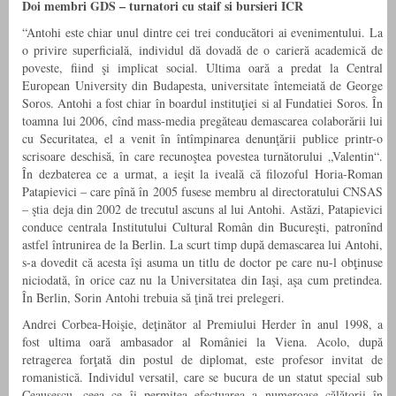
Doi membri GDS – turnatori cu staif
si bursieri ICR
“Antohi este chiar unul dintre cei trei conducători ai evenimentului. La
o privire superficială, individul dă dovadă de o carieră academică de
poveste, fiind şi implicat social. Ultima oară a predat la Central
European University din Budapesta, universitate întemeiată de George
Soros. Antohi a fost chiar în boardul instituţiei si al Fundatiei Soros. În
toamna lui 2006, cînd mass-media pregăteau demascarea colaborării lui
cu Securitatea, el a venit în întîmpinarea denunţării publice printr-o
scrisoare deschisă, în care recunoştea povestea turnătorului „Valentin“.
În dezbaterea ce a urmat, a ieşit la iveală că filozoful Horia-Roman
Patapievici – care pînă în 2005 fusese membru al directoratului CNSAS
– ştia deja din 2002 de trecutul ascuns al lui Antohi. Astăzi, Patapievici
conduce centrala Institutului Cultural Român din Bucureşti, patronînd
astfel întrunirea de la Berlin. La scurt timp după demascarea lui Antohi,
s-a dovedit că acesta îşi asuma un titlu de doctor pe care nu-l obţinuse
niciodată, în orice caz nu la Universitatea din Iaşi, aşa cum pretindea.
În Berlin, Sorin Antohi trebuia să ţină trei prelegeri.
Andrei Corbea-Hoişie, deţinător al Premiului Herder în anul 1998, a
fost ultima oară ambasador al României la Viena. Acolo, după
retragerea forţată din postul de diplomat, este profesor invitat de
romanistică. Individul versatil, care se bucura de un statut special sub
Ceauşescu, ceea ce îi permitea efectuarea a numeroase călătorii în