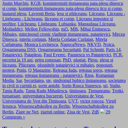
Justin Marchis
,
KGB
,
kominternistii tismaneanu pata-plesu dinescu
si comp
,
kominternistii tismaneanu pata-plesu dinescu ticu si comp
,
lautarul plesu
,
Lavrenti Beria
,
lesu si pliiiceanu
,
Liiceanu
,
Liiceanu -
Liigheanu - Liicheanu
,
liiceanu et comp
,
Liiceanu impostor si
profitor
,
Liicheanu
,
Liigheanu
,
Lubianka
,
Mangafaua Liiceanu
,
Mediaddict
,
Mellon Fellowship
,
mi5
,
MI6
,
Mihai Eminescu
,
Mihaies
,
mincinosul cronic vladimir tismaneanu. patapievici
,
Mircea
Dinescu
,
mirela corlatan
,
Mirela Corlatan Curlatan
,
Mirela
Curlateanu
,
Monica Lovinescu
,
NapocaNews
,
NKVD
,
Noica
,
Organigrama DSS
,
Organigrama Securitatii
,
Pal Schmitt
,
Paris 14
,
Patapievici
,
Pataplesu
,
Paul Everec
,
Paunescu vs Patapievici
,
PCR
,
pecerist la 19 ani
,
petru romosan
,
PhD
,
plagiat
,
Plesu
,
plesu si
liiceanu
,
Pliiceanu
,
plosnitele patapievici si mihaies
,
poponari
,
protest
,
Putin
,
Q Magazine
,
Reteaua Iuda
,
reteaua soros
,
reteaua
tismaneanu
,
reteaua tismaneanu - patapievici
,
Ring
,
Romanian
Media
,
Sar
,
Securitatea
,
sie
,
sindromul bubico tismaneanu
,
societatea
in civil si curistii ei
,
sorin antohi
,
Sorin Rosca Stanescu
,
sri
,
Stalin
,
Tania Radu
,
Tania Radu Mihailescu
,
timisoara
,
Tismaneanu
,
Trotki
,
turnatoare
,
universitatea bucuresti
,
Universitatea de Vest
,
Universitatea de Vest din Timisoara
,
UVT
,
victor roncea
,
Virgil
Ierunca
,
Wissenscaftskolleg zu Berlin
,
Wissenschaftskolleg zu
Berlin
,
Ziare pe Net
,
ziaristi online
,
Ziua de Vest
,
ZtB
29
Comments »