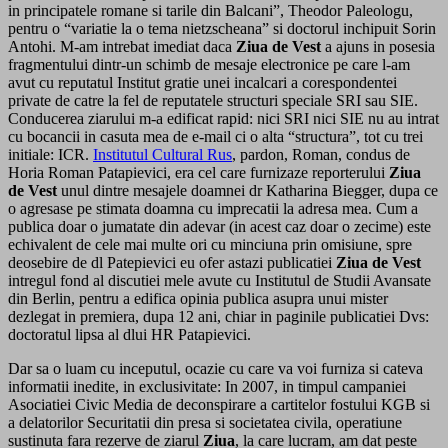
in principatele romane si tarile din Balcani”, Theodor Paleologu,
pentru o “variatie la o tema nietzscheana” si doctorul inchipuit Sorin
Antohi. M-am intrebat imediat daca
Ziua de Vest
a ajuns in posesia
fragmentului dintr-un schimb de mesaje electronice pe care l-am
avut cu reputatul Institut gratie unei incalcari a corespondentei
private de catre la fel de reputatele structuri speciale SRI sau SIE.
Conducerea ziarului m-a edificat rapid: nici SRI nici SIE nu au intrat
cu bocancii in casuta mea de e-mail ci o alta “structura”, tot cu trei
initiale: ICR.
Institutul Cultural Rus
, pardon, Roman, condus de
Horia Roman Patapievici, era cel care furnizaze reporterului
Ziua
de Vest
unul dintre mesajele doamnei dr Katharina Biegger, dupa ce
o agresase pe stimata doamna cu imprecatii la adresa mea. Cum a
publica doar o jumatate din adevar (in acest caz doar o zecime) este
echivalent de cele mai multe ori cu minciuna prin omisiune, spre
deosebire de dl Patepievici eu ofer astazi publicatiei
Ziua de Vest
intregul fond al discutiei mele avute cu Institutul de Studii Avansate
din Berlin, pentru a edifica opinia publica asupra unui mister
dezlegat in premiera, dupa 12 ani, chiar in paginile publicatiei Dvs:
doctoratul lipsa al dlui HR Patapievici.
Dar sa o luam cu inceputul, ocazie cu care va voi furniza si cateva
informatii inedite, in exclusivitate: In 2007, in timpul campaniei
Asociatiei Civic Media de deconspirare a cartitelor fostului KGB si
a delatorilor Securitatii din presa si societatea civila, operatiune
sustinuta fara rezerve de ziarul
Ziua
, la care lucram, am dat peste