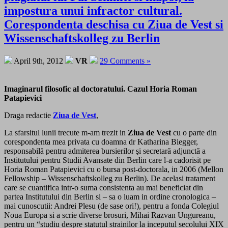
impostura unui infractor cultural.
Corespondenta deschisa cu Ziua de Vest si
Wissenschaftskolleg zu Berlin
April 9th, 2012
VR
29 Comments »
Imaginarul filosofic al doctoratului. Cazul Horia Roman
Patapievici
Draga redactie
Ziua de Vest
,
La sfarsitul lunii trecute m-am trezit in
Ziua de Vest
cu o parte din
corespondenta mea privata cu doamna dr Katharina Biegger,
responsabilă pentru admiterea bursierilor şi secretară adjunctă a
Institutului pentru Studii Avansate din Berlin care l-a cadorisit pe
Horia Roman Patapievici cu o bursa post-doctorala, in 2006 (Mellon
Fellowship – Wissenschaftskolleg zu Berlin). De acelasi tratament
care se cuantifica intr-o suma consistenta au mai beneficiat din
partea Institutului din Berlin si – sa o luam in ordine cronologica –
mai cunoscutii: Andrei Plesu (de sase ori!), pentru a fonda Colegiul
Noua Europa si a scrie diverse brosuri, Mihai Razvan Ungureanu,
pentru un “studiu despre statutul strainilor la inceputul secolului XIX