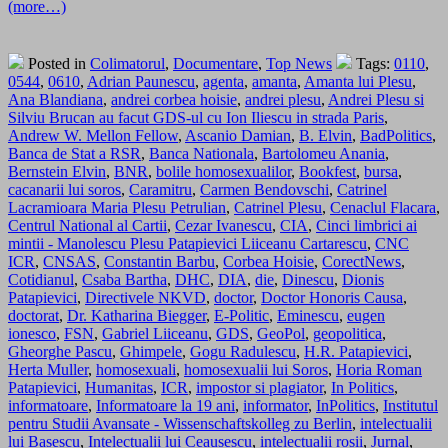
(more…)
Posted in
Colimatorul
,
Documentare
,
Top News
Tags:
0110
,
0544
,
0610
,
Adrian Paunescu
,
agenta
,
amanta
,
Amanta lui Plesu
,
Ana Blandiana
,
andrei corbea hoisie
,
andrei plesu
,
Andrei Plesu si
Silviu Brucan au facut GDS-ul cu Ion Iliescu in strada Paris
,
Andrew W. Mellon Fellow
,
Ascanio Damian
,
B. Elvin
,
BadPolitics
,
Banca de Stat a RSR
,
Banca Nationala
,
Bartolomeu Anania
,
Bernstein Elvin
,
BNR
,
bolile homosexualilor
,
Bookfest
,
bursa
,
cacanarii lui soros
,
Caramitru
,
Carmen Bendovschi
,
Catrinel
Lacramioara Maria Plesu Petrulian
,
Catrinel Plesu
,
Cenaclul Flacara
,
Centrul National al Cartii
,
Cezar Ivanescu
,
CIA
,
Cinci limbrici ai
mintii - Manolescu Plesu Patapievici Liiceanu Cartarescu
,
CNC
ICR
,
CNSAS
,
Constantin Barbu
,
Corbea Hoisie
,
CorectNews
,
Cotidianul
,
Csaba Bartha
,
DHC
,
DIA
,
die
,
Dinescu
,
Dionis
Patapievici
,
Directivele NKVD
,
doctor
,
Doctor Honoris Causa
,
doctorat
,
Dr. Katharina Biegger
,
E-Politic
,
Eminescu
,
eugen
ionesco
,
FSN
,
Gabriel Liiceanu
,
GDS
,
GeoPol
,
geopolitica
,
Gheorghe Pascu
,
Ghimpele
,
Gogu Radulescu
,
H.R. Patapievici
,
Herta Muller
,
homosexuali
,
homosexualii lui Soros
,
Horia Roman
Patapievici
,
Humanitas
,
ICR
,
impostor si plagiator
,
In Politics
,
informatoare
,
Informatoare la 19 ani
,
informator
,
InPolitics
,
Institutul
pentru Studii Avansate - Wissenschaftskolleg zu Berlin
,
intelectualii
lui Basescu
,
Intelectualii lui Ceausescu
,
intelectualii rosii
,
Jurnal
,