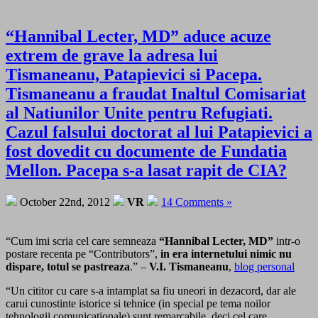
“Hannibal Lecter, MD” aduce acuze
extrem de grave la adresa lui
Tismaneanu, Patapievici si Pacepa.
Tismaneanu a fraudat Inaltul Comisariat
al Natiunilor Unite pentru Refugiati.
Cazul falsului doctorat al lui Patapievici a
fost dovedit cu documente de Fundatia
Mellon. Pacepa s-a lasat rapit de CIA?
October 22nd, 2012
VR
14 Comments »
“Cum imi scria cel care semneaza
“Hannibal Lecter, MD”
intr-o
postare recenta pe “Contributors”,
in era internetului nimic nu
dispare, totul se pastreaza
.” –
V.I. Tismaneanu
,
blog personal
“Un cititor cu care s-a intamplat sa fiu uneori in dezacord, dar ale
carui cunostinte istorice si tehnice (in special pe tema noilor
tehnologii comunicationale) sunt remarcabile, deci cel care