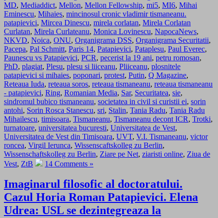
MD
,
Mediaddict
,
Mellon
,
Mellon Fellowship
,
mi5
,
MI6
,
Mihai
Eminescu
,
Mihaies
,
mincinosul cronic vladimir tismaneanu.
patapievici
,
Mircea Dinescu
,
mirela corlatan
,
Mirela Corlatan
Curlatan
,
Mirela Curlateanu
,
Monica Lovinescu
,
NapocaNews
,
NKVD
,
Noica
,
ONU
,
Organigrama DSS
,
Organigrama Securitatii
,
Pacepa
,
Pal Schmitt
,
Paris 14
,
Patapievici
,
Pataplesu
,
Paul Everec
,
Paunescu vs Patapievici
,
PCR
,
pecerist la 19 ani
,
petru romosan
,
PhD
,
plagiat
,
Plesu
,
plesu si liiceanu
,
Pliiceanu
,
plosnitele
patapievici si mihaies
,
poponari
,
protest
,
Putin
,
Q Magazine
,
Reteaua Iuda
,
reteaua soros
,
reteaua tismaneanu
,
reteaua tismaneanu
- patapievici
,
Ring
,
Romanian Media
,
Sar
,
Securitatea
,
sie
,
sindromul bubico tismaneanu
,
societatea in civil si curistii ei
,
sorin
antohi
,
Sorin Rosca Stanescu
,
sri
,
Stalin
,
Tania Radu
,
Tania Radu
Mihailescu
,
timisoara
,
Tismaneanu
,
Tismaneanu decont ICR
,
Trotki
,
turnatoare
,
universitatea bucuresti
,
Universitatea de Vest
,
Universitatea de Vest din Timisoara
,
UVT
,
V.I. Tismaneanu
,
victor
roncea
,
Virgil Ierunca
,
Wissenscaftskolleg zu Berlin
,
Wissenschaftskolleg zu Berlin
,
Ziare pe Net
,
ziaristi online
,
Ziua de
Vest
,
ZtB
14 Comments »
Imaginarul filosofic al doctoratului.
Cazul Horia Roman Patapievici. Elena
Udrea: USL se dezintegreaza la