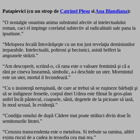
Patapievici (cu un strop de
Catrinel Plesu
si
Ana Blandiana
):
“O nostalgie onanista anima substratul afectiv al intelectualului
roman, caci el impinge corelatul subiectiv al radicalitatii sale pana la
ipsatiune.”
“Melopeea fecală întovărăşeşte cu un ton just revelaţia demisiunilor
ireparabile. Intelectualii, poltroni şi becisnici, asistă belferi la
angoasele străzii.”
“Am descoperit, scriind-o, că rana este o valoare feminină şi că a
răni pe cineva înseamnă, simbolic, a-i deschide un uter. Mormintul
este un uter, mortul il fecundează.”
“Cu o insistenţă neruşinată, de care ar trebui să se ruşineze bărbaţii şi
să se indigneze femeile, corpul dnei Udrea este filmat în gros-plan
astfel încât pântecul, coapsele, sânii, degetele de la picioare să iasă,
în mod sexual, în evidenţă.”
“Condiţia omului de după Cădere mai poate străluci divin doar în
semitonurile litotei.”
“Cenzura transcendenta este o metafora. Si trebuie sa ramina, altfel
exista riscul de a cadea in teosofia cea mai rea.”