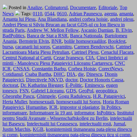
Posted in
Analize
,
Colimatorul
,
Documentare
,
Editoriale
,
Top
News
Tags:
0110
,
0544
,
0610
,
Adrian Paunescu
,
agenta
,
amanta
,
Amanta lui Plesu
,
Ana Blandiana
,
andrei corbea hoisie
,
andrei plesu
,
Andrei Plesu si Silviu Brucan au facut GDS-ul cu Ion Iliescu in
strada Paris
,
Andrew W. Mellon Fellow
,
Ascanio Damian
,
B. Elvin
,
BadPolitics
,
Banca de Stat a RSR
,
Banca Nationala
,
Bartolomeu
Anania
,
Bernstein Elvin
,
BNR
,
bolile homosexualilor
,
Bookfest
,
bursa
,
cacanarii lui soros
,
Caramitru
,
Carmen Bendovschi
,
Catrinel
Lacramioara Maria Plesu Petrulian
,
Catrinel Plesu
,
Cenaclul Flacara
,
Centrul National al Cartii
,
Cezar Ivanescu
,
CIA
,
Cinci limbrici ai
mintii - Manolescu Plesu Patapievici Liiceanu Cartarescu
,
CNC
ICR
,
CNSAS
,
Constantin Barbu
,
Corbea Hoisie
,
CorectNews
,
Cotidianul
,
Csaba Bartha
,
DHC
,
DIA
,
die
,
Dinescu
,
Dionis
Patapievici
,
Directivele NKVD
,
doctor
,
Doctor Honoris Causa
,
doctorat
,
Dr. Katharina Biegger
,
E-Politic
,
Eminescu
,
eugen
ionesco
,
FSN
,
Gabriel Liiceanu
,
GDS
,
GeoPol
,
geopolitica
,
Gheorghe Pascu
,
Ghimpele
,
Gogu Radulescu
,
H.R. Patapievici
,
Herta Muller
,
homosexuali
,
homosexualii lui Soros
,
Horia Roman
Patapievici
,
Humanitas
,
ICR
,
impostor si plagiator
,
In Politics
,
informatoare
,
Informatoare la 19 ani
,
informator
,
InPolitics
,
Institutul
pentru Studii Avansate - Wissenschaftskolleg zu Berlin
,
intelectualii
lui Basescu
,
Intelectualii lui Ceausescu
,
intelectualii rosii
,
Jurnal
,
Justin Marchis
,
KGB
,
kominternistii tismaneanu pata-plesu dinescu
si comp
,
kominternistii tismaneanu pata-plesu dinescu ticu si comp
,