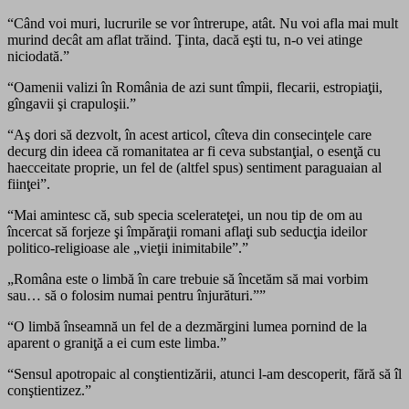
“Când voi muri, lucrurile se vor întrerupe, atât. Nu voi afla mai mult
murind decât am aflat trăind. Ţinta, dacă eşti tu, n-o vei atinge
niciodată.”
“Oamenii valizi în România de azi sunt tîmpii, flecarii, estropiaţii,
gîngavii şi crapuloşii.”
“Aş dori să dezvolt, în acest articol, cîteva din consecinţele care
decurg din ideea că romanitatea ar fi ceva substanţial, o esenţă cu
haecceitate proprie, un fel de (altfel spus) sentiment paraguaian al
fiinţei”.
“Mai amintesc că, sub specia scelerateţei, un nou tip de om au
încercat să forjeze şi împăraţii romani aflaţi sub seducţia ideilor
politico-religioase ale „vieţii inimitabile”.”
„Româna este o limbă în care trebuie să încetăm să mai vorbim
sau… să o folosim numai pentru înjurături.””
“‎O limbă înseamnă un fel de a dezmărgini lumea pornind de la
aparent o graniţă a ei cum este limba.”
“Sensul apotropaic al conştientizării, atunci l-am descoperit, fără să îl
conştientizez.”