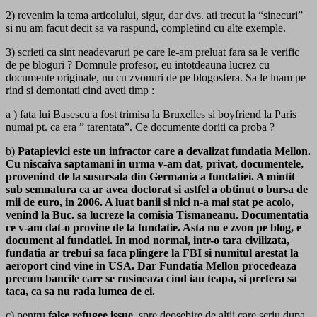
2) revenim la tema articolului, sigur, dar dvs. ati trecut la “sinecuri”
si nu am facut decit sa va raspund, completind cu alte exemple.
3) scrieti ca sint neadevaruri pe care le-am preluat fara sa le verific
de pe bloguri ? Domnule profesor, eu intotdeauna lucrez cu
documente originale, nu cu zvonuri de pe blogosfera. Sa le luam pe
rind si demontati cind aveti timp :
a ) fata lui Basescu a fost trimisa la Bruxelles si boyfriend la Paris
numai pt. ca era ” tarentata”. Ce documente doriti ca proba ?
b)
Patapievici este un infractor care a devalizat fundatia Mellon.
Cu niscaiva saptamani in urma v-am dat, privat, documentele,
provenind de la susursala din Germania a fundatiei. A mintit
sub semnatura ca ar avea doctorat si astfel a obtinut o bursa de
mii de euro, in 2006. A luat banii si nici n-a mai stat pe acolo,
venind la Buc. sa lucreze la comisia Tismaneanu. Documentatia
ce v-am dat-o provine de la fundatie. Asta nu e zvon pe blog, e
document al fundatiei. In mod normal, intr-o tara civilizata,
fundatia ar trebui sa faca plingere la FBI si numitul arestat la
aeroport cind vine in USA. Dar Fundatia Mellon procedeaza
precum bancile care se rusineaza cind iau teapa, si prefera sa
taca, ca sa nu rada lumea de ei.
c) pentru
false refugee issue
, spre deosebire de altii care scriu dupa