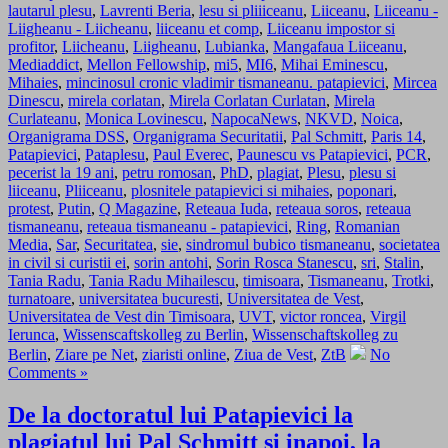
lautarul plesu
,
Lavrenti Beria
,
lesu si pliiiceanu
,
Liiceanu
,
Liiceanu -
Liigheanu - Liicheanu
,
liiceanu et comp
,
Liiceanu impostor si
profitor
,
Liicheanu
,
Liigheanu
,
Lubianka
,
Mangafaua Liiceanu
,
Mediaddict
,
Mellon Fellowship
,
mi5
,
MI6
,
Mihai Eminescu
,
Mihaies
,
mincinosul cronic vladimir tismaneanu. patapievici
,
Mircea
Dinescu
,
mirela corlatan
,
Mirela Corlatan Curlatan
,
Mirela
Curlateanu
,
Monica Lovinescu
,
NapocaNews
,
NKVD
,
Noica
,
Organigrama DSS
,
Organigrama Securitatii
,
Pal Schmitt
,
Paris 14
,
Patapievici
,
Pataplesu
,
Paul Everec
,
Paunescu vs Patapievici
,
PCR
,
pecerist la 19 ani
,
petru romosan
,
PhD
,
plagiat
,
Plesu
,
plesu si
liiceanu
,
Pliiceanu
,
plosnitele patapievici si mihaies
,
poponari
,
protest
,
Putin
,
Q Magazine
,
Reteaua Iuda
,
reteaua soros
,
reteaua
tismaneanu
,
reteaua tismaneanu - patapievici
,
Ring
,
Romanian
Media
,
Sar
,
Securitatea
,
sie
,
sindromul bubico tismaneanu
,
societatea
in civil si curistii ei
,
sorin antohi
,
Sorin Rosca Stanescu
,
sri
,
Stalin
,
Tania Radu
,
Tania Radu Mihailescu
,
timisoara
,
Tismaneanu
,
Trotki
,
turnatoare
,
universitatea bucuresti
,
Universitatea de Vest
,
Universitatea de Vest din Timisoara
,
UVT
,
victor roncea
,
Virgil
Ierunca
,
Wissenscaftskolleg zu Berlin
,
Wissenschaftskolleg zu
Berlin
,
Ziare pe Net
,
ziaristi online
,
Ziua de Vest
,
ZtB
No
Comments »
De la doctoratul lui Patapievici la
plagiatul lui Pal Schmitt si inapoi, la