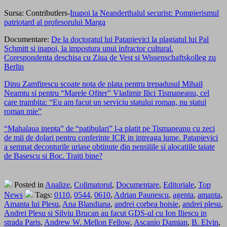
Sursa: Contributlers-
Inapoi la Neanderthalul securist: Pompierismul
patriotard al profesorului Marga
Documentare:
De la doctoratul lui Patapievici la plagiatul lui Pal
Schmitt si inapoi, la impostura unui infractor cultural.
Corespondenta deschisa cu Ziua de Vest si Wissenschaftskolleg zu
Berlin
Dinu Zamfirescu scoate nota de plata pentru trepadusul Mihail
Neamtu si pentru “Marele Ofiter” Vladimir Ilici Tismaneanu, cel
care trambita: “Eu am facut un serviciu statului roman, nu statul
roman mie”
“Mahalaua inepta” de “patibulari” l-a platit pe Tismaneanu cu zeci
de mii de dolari pentru conferinte ICR in intreaga lume. Patapievici
a semnat deconturile uriase obtinute din pensiiile si alocatiile taiate
de Basescu si Boc. Traiti bine?
Posted in
Analize
,
Colimatorul
,
Documentare
,
Editoriale
,
Top
News
Tags:
0110
,
0544
,
0610
,
Adrian Paunescu
,
agenta
,
amanta
,
Amanta lui Plesu
,
Ana Blandiana
,
andrei corbea hoisie
,
andrei plesu
,
Andrei Plesu si Silviu Brucan au facut GDS-ul cu Ion Iliescu in
strada Paris
,
Andrew W. Mellon Fellow
,
Ascanio Damian
,
B. Elvin
,