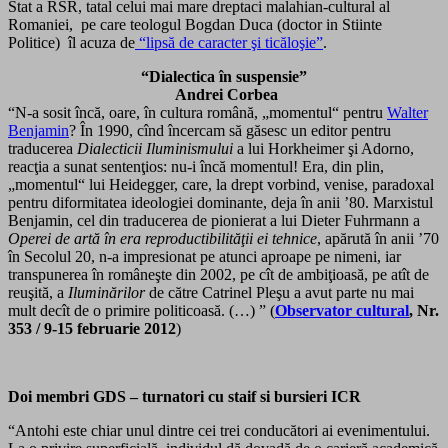
Stat a RSR, tatal celui mai mare dreptaci malahian-cultural al
Romaniei, pe care teologul Bogdan Duca (doctor in Stiinte
Politice) îl acuza de
“lipsă de caracter şi ticăloşie”
.
“Dialectica în suspensie”
Andrei Corbea
“N-a sosit încă, oare, în cultura română, „momentul“ pentru
Walter
Benjamin
? În 1990, cînd încercam să găsesc un editor pentru
traducerea
Dialecticii Iluminismului
a lui Horkheimer şi Adorno,
reacţia a sunat sentenţios: nu-i încă momentul! Era, din plin,
„momentul“ lui Heidegger, care, la drept vorbind, venise, paradoxal
pentru diformitatea ideologiei dominante, deja în anii ’80. Marxistul
Benjamin, cel din traducerea de pionierat a lui Dieter Fuhrmann a
Operei de artă în era reproductibilităţii ei tehnice
, apărută în anii ’70
în Secolul 20, n-a impresionat pe atunci aproape pe nimeni, iar
transpunerea în româneşte din 2002, pe cît de ambiţioasă, pe atît de
reuşită, a
Iluminărilor
de către Catrinel Pleşu a avut parte nu mai
mult decît de o primire politicoasă. (…) ” (
Observator cultural
, Nr.
353 / 9-15 februarie 2012
)
Doi membri GDS – turnatori cu staif
si bursieri ICR
“Antohi este chiar unul dintre cei trei conducători ai evenimentului.