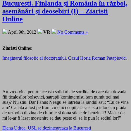
Bucuresti. Finlanda şi România în război,
asemănări şi deosebiri (I) – Ziaristi
Online
April 9th, 2012
VR
No Comments »
Ziaristi Online:
Imaginarul filosofic al doctoratului. Cazul Horia Roman Patapievici
Au vreo vina pentru aceasta solidaritate sordida de care dau dovada
fiii ticalosilor bolsevici, satrapii kominternisti (am numit trei mai
sus)? Nu stiu. Dar Fanus Neagu se intreba la randul sau: “Eu ce vina
am? Ca tata a fost pe front cu cinci copii acasa si s-a intors cu prada
de razboi o duzina de chibrite si doua sticle de benzina?! Macar de
mi le-ar fi lasat mostenire sa dau peste ei, sa le pun la sediul lor!”
Elena Udrea: USL se dezintegreaza la Bucuresti