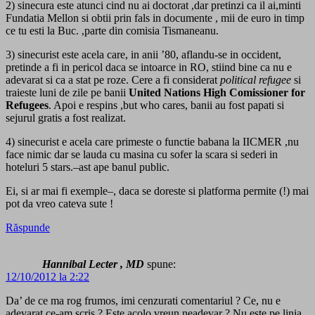
2) sinecura este atunci cind nu ai doctorat ,dar pretinzi ca il ai,minti
Fundatia Mellon si obtii prin fals in documente , mii de euro in timp
ce tu esti la Buc. ,parte din comisia Tismaneanu.
3) sinecurist este acela care, in anii ’80, aflandu-se in occident,
pretinde a fi in pericol daca se intoarce in RO, stiind bine ca nu e
adevarat si ca a stat pe roze. Cere a fi considerat
political refugee
si
traieste luni de zile pe banii
United Nations High Comissioner for
Refugees
. Apoi e respins ,but who cares, banii au fost papati si
sejurul gratis a fost realizat.
4) sinecurist e acela care primeste o functie babana la IICMER ,nu
face nimic dar se lauda cu masina cu sofer la scara si sederi in
hoteluri 5 stars.–ast ape banul public.
Ei, si ar mai fi exemple–, daca se doreste si platforma permite (!) mai
pot da vreo cateva sute !
Răspunde
Hannibal Lecter , MD
spune:
12/10/2012 la 2:22
Da’ de ce ma rog frumos, imi cenzurati comentariul ? Ce, nu e
adevarat ce-am scris ? Este acolo vreun neadevar ? Nu este pe linia