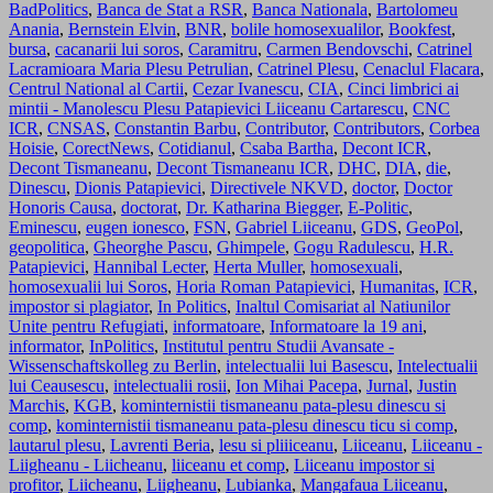
BadPolitics
,
Banca de Stat a RSR
,
Banca Nationala
,
Bartolomeu
Anania
,
Bernstein Elvin
,
BNR
,
bolile homosexualilor
,
Bookfest
,
bursa
,
cacanarii lui soros
,
Caramitru
,
Carmen Bendovschi
,
Catrinel
Lacramioara Maria Plesu Petrulian
,
Catrinel Plesu
,
Cenaclul Flacara
,
Centrul National al Cartii
,
Cezar Ivanescu
,
CIA
,
Cinci limbrici ai
mintii - Manolescu Plesu Patapievici Liiceanu Cartarescu
,
CNC
ICR
,
CNSAS
,
Constantin Barbu
,
Contributor
,
Contributors
,
Corbea
Hoisie
,
CorectNews
,
Cotidianul
,
Csaba Bartha
,
Decont ICR
,
Decont Tismaneanu
,
Decont Tismaneanu ICR
,
DHC
,
DIA
,
die
,
Dinescu
,
Dionis Patapievici
,
Directivele NKVD
,
doctor
,
Doctor
Honoris Causa
,
doctorat
,
Dr. Katharina Biegger
,
E-Politic
,
Eminescu
,
eugen ionesco
,
FSN
,
Gabriel Liiceanu
,
GDS
,
GeoPol
,
geopolitica
,
Gheorghe Pascu
,
Ghimpele
,
Gogu Radulescu
,
H.R.
Patapievici
,
Hannibal Lecter
,
Herta Muller
,
homosexuali
,
homosexualii lui Soros
,
Horia Roman Patapievici
,
Humanitas
,
ICR
,
impostor si plagiator
,
In Politics
,
Inaltul Comisariat al Natiunilor
Unite pentru Refugiati
,
informatoare
,
Informatoare la 19 ani
,
informator
,
InPolitics
,
Institutul pentru Studii Avansate -
Wissenschaftskolleg zu Berlin
,
intelectualii lui Basescu
,
Intelectualii
lui Ceausescu
,
intelectualii rosii
,
Ion Mihai Pacepa
,
Jurnal
,
Justin
Marchis
,
KGB
,
kominternistii tismaneanu pata-plesu dinescu si
comp
,
kominternistii tismaneanu pata-plesu dinescu ticu si comp
,
lautarul plesu
,
Lavrenti Beria
,
lesu si pliiiceanu
,
Liiceanu
,
Liiceanu -
Liigheanu - Liicheanu
,
liiceanu et comp
,
Liiceanu impostor si
profitor
,
Liicheanu
,
Liigheanu
,
Lubianka
,
Mangafaua Liiceanu
,