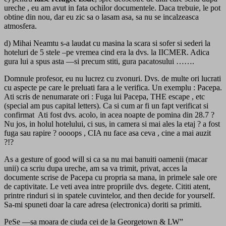
ureche , eu am avut in fata ochilor documentele. Daca trebuie, le pot
obtine din nou, dar eu zic sa o lasam asa, sa nu se incalzeasca
atmosfera.
d) Mihai Neamtu s-a laudat cu masina la scara si sofer si sederi la
hoteluri de 5 stele –pe vremea cind era la dvs. la IICMER. Adica
gura lui a spus asta —si precum stiti, gura pacatosului …….
Domnule profesor, eu nu lucrez cu zvonuri. Dvs. de multe ori lucrati
cu aspecte pe care le preluati fara a le verifica. Un exemplu : Pacepa.
Ati scris de nenumarate ori : Fuga lui Pacepa, THE escape , etc
(special am pus capital letters). Ca si cum ar fi un fapt verificat si
confirmat Ati fost dvs. acolo, in acea noapte de pomina din 28.7 ?
Nu jos, in holul hotelului, ci sus, in camera si mai ales la etaj ? a fost
fuga sau rapire ? oooops , CIA nu face asa ceva , cine a mai auzit
?!?
As a gesture of good will si ca sa nu mai banuiti oamenii (macar
unii) ca scriu dupa ureche, am sa va trimit, privat, acces la
documente scrise de Pacepa cu propria sa mana, in primele sale ore
de captivitate. Le veti avea intre propriile dvs. degete. Cititi atent,
printre rinduri si in spatele cuvintelor, and then decide for yourself.
Sa-mi spuneti doar la care adresa (electronica) doriti sa primiti.
PeSe —sa moara de ciuda cei de la Georgetown & LW”