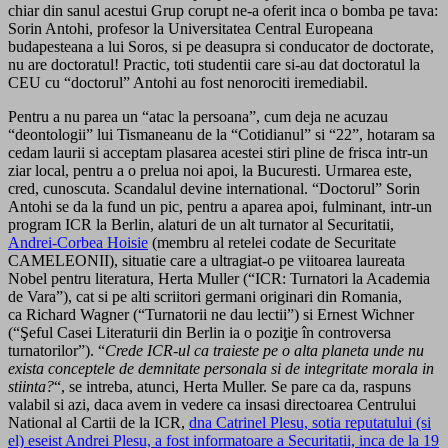
chiar din sanul acestui Grup corupt ne-a oferit inca o bomba pe tava:
Sorin Antohi, profesor la Universitatea Central Europeana
budapesteana a lui Soros, si pe deasupra si conducator de doctorate,
nu are doctoratul! Practic, toti studentii care si-au dat doctoratul la
CEU cu “doctorul” Antohi au fost nenorociti iremediabil.
Pentru a nu parea un “atac la persoana”, cum deja ne acuzau
“deontologii” lui Tismaneanu de la “Cotidianul” si “22”, hotaram sa
cedam laurii si acceptam plasarea acestei stiri pline de frisca intr-un
ziar local, pentru a o prelua noi apoi, la Bucuresti. Urmarea este,
cred, cunoscuta. Scandalul devine international. “Doctorul” Sorin
Antohi se da la fund un pic, pentru a aparea apoi, fulminant, intr-un
program ICR la Berlin, alaturi de un alt turnator al Securitatii,
Andrei-Corbea Hoisie
(membru al retelei codate de Securitate
CAMELEONII), situatie care a ultragiat-o pe viitoarea laureata
Nobel pentru literatura, Herta Muller (“ICR: Turnatori la Academia
de Vara”), cat si pe alti scriitori germani originari din Romania,
ca Richard Wagner (“Turnatorii ne dau lectii”) si Ernest Wichner
(“Şeful Casei Literaturii din Berlin ia o poziţie în controversa
turnatorilor”). “
Crede ICR-ul ca traieste pe o alta planeta unde nu
exista conceptele de demnitate personala si de integritate morala in
stiinta?
“, se intreba, atunci, Herta Muller. Se pare ca da, raspuns
valabil si azi, daca avem in vedere ca insasi directoarea Centrului
National al Cartii de la ICR,
dna Catrinel Plesu, sotia reputatului (si
el) eseist Andrei Plesu, a fost informatoare a Securitatii, inca de la 19