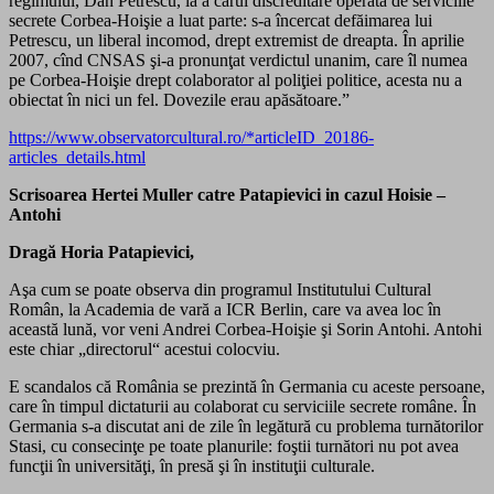
regimului, Dan Petrescu, la a cărui discreditare operată de serviciile
secrete Corbea-Hoişie a luat parte: s-a încercat defăimarea lui
Petrescu, un liberal incomod, drept extremist de dreapta. În aprilie
2007, cînd CNSAS şi-a pronunţat verdictul unanim, care îl numea
pe Corbea-Hoişie drept colaborator al poliţiei politice, acesta nu a
obiectat în nici un fel. Dovezile erau apăsătoare.”
https://www.observatorcultural.ro/*articleID_20186-
articles_details.html
Scrisoarea Hertei Muller catre Patapievici in cazul Hoisie –
Antohi
Dragă Horia Patapievici,
Aşa cum se poate observa din programul Institutului Cultural
Român, la Academia de vară a ICR Berlin, care va avea loc în
această lună, vor veni Andrei Corbea-Hoişie şi Sorin Antohi. Antohi
este chiar „directorul“ acestui colocviu.
E scandalos că România se prezintă în Germania cu aceste persoane,
care în timpul dictaturii au colaborat cu serviciile secrete române. În
Germania s-a discutat ani de zile în legătură cu problema turnătorilor
Stasi, cu consecinţe pe toate planurile: foştii turnători nu pot avea
funcţii în universităţi, în presă şi în instituţii culturale.