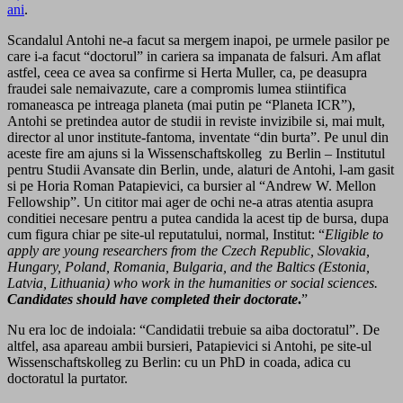
ani
.
Scandalul Antohi ne-a facut sa mergem inapoi, pe urmele pasilor pe
care i-a facut “doctorul” in cariera sa impanata de falsuri. Am aflat
astfel, ceea ce avea sa confirme si Herta Muller, ca, pe deasupra
fraudei sale nemaivazute, care a compromis lumea stiintifica
romaneasca pe intreaga planeta (mai putin pe “Planeta ICR”),
Antohi se pretindea autor de studii in reviste invizibile si, mai mult,
director al unor institute-fantoma, inventate “din burta”. Pe unul din
aceste fire am ajuns si la Wissenschaftskolleg zu Berlin – Institutul
pentru Studii Avansate din Berlin, unde, alaturi de Antohi, l-am gasit
si pe Horia Roman Patapievici, ca bursier al “Andrew W. Mellon
Fellowship”. Un cititor mai ager de ochi ne-a atras atentia asupra
conditiei necesare pentru a putea candida la acest tip de bursa, dupa
cum figura chiar pe site-ul reputatului, normal, Institut: “
Eligible to
apply are young researchers from the Czech Republic, Slovakia,
Hungary, Poland, Romania, Bulgaria, and the Baltics (Estonia,
Latvia, Lithuania) who work in the humanities or social sciences.
Candidates should have completed their doctorate
.
”
Nu era loc de indoiala: “Candidatii trebuie sa aiba doctoratul”. De
altfel, asa apareau ambii bursieri, Patapievici si Antohi, pe site-ul
Wissenschaftskolleg zu Berlin: cu un PhD in coada, adica cu
doctoratul la purtator.