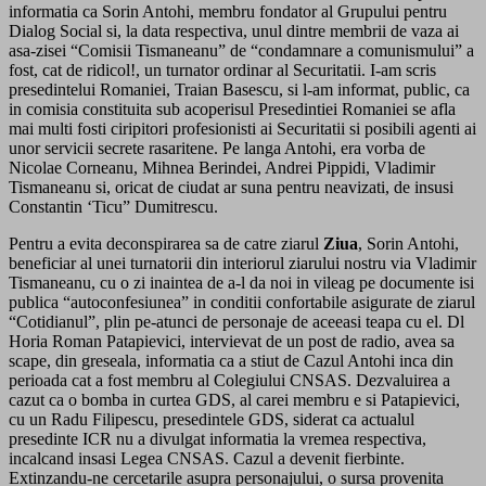
informatia ca Sorin Antohi, membru fondator al Grupului pentru
Dialog Social si, la data respectiva, unul dintre membrii de vaza ai
asa-zisei “Comisii Tismaneanu” de “condamnare a comunismului” a
fost, cat de ridicol!, un turnator ordinar al Securitatii. I-am scris
presedintelui Romaniei, Traian Basescu, si l-am informat, public, ca
in comisia constituita sub acoperisul Presedintiei Romaniei se afla
mai multi fosti ciripitori profesionisti ai Securitatii si posibili agenti ai
unor servicii secrete rasaritene. Pe langa Antohi, era vorba de
Nicolae Corneanu, Mihnea Berindei, Andrei Pippidi, Vladimir
Tismaneanu si, oricat de ciudat ar suna pentru neavizati, de insusi
Constantin ‘Ticu” Dumitrescu.
Pentru a evita deconspirarea sa de catre ziarul
Ziua
, Sorin Antohi,
beneficiar al unei turnatorii din interiorul ziarului nostru via Vladimir
Tismaneanu, cu o zi inaintea de a-l da noi in vileag pe documente isi
publica “autoconfesiunea” in conditii confortabile asigurate de ziarul
“Cotidianul”, plin pe-atunci de personaje de aceeasi teapa cu el. Dl
Horia Roman Patapievici, intervievat de un post de radio, avea sa
scape, din greseala, informatia ca a stiut de Cazul Antohi inca din
perioada cat a fost membru al Colegiului CNSAS. Dezvaluirea a
cazut ca o bomba in curtea GDS, al carei membru e si Patapievici,
cu un Radu Filipescu, presedintele GDS, siderat ca actualul
presedinte ICR nu a divulgat informatia la vremea respectiva,
incalcand insasi Legea CNSAS. Cazul a devenit fierbinte.
Extinzandu-ne cercetarile asupra personajului, o sursa provenita