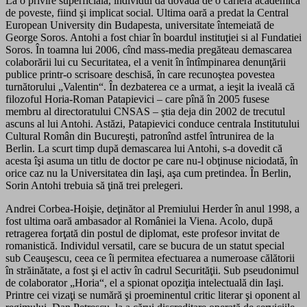
La o privire superficială, individul dă dovadă de o carieră academică
de poveste, fiind şi implicat social. Ultima oară a predat la Central
European University din Budapesta, universitate întemeiată de
George Soros. Antohi a fost chiar în boardul instituţiei si al Fundatiei
Soros. În toamna lui 2006, cînd mass-media pregăteau demascarea
colaborării lui cu Securitatea, el a venit în întîmpinarea denunţării
publice printr-o scrisoare deschisă, în care recunoştea povestea
turnătorului „Valentin“. În dezbaterea ce a urmat, a ieşit la iveală că
filozoful Horia-Roman Patapievici – care pînă în 2005 fusese
membru al directoratului CNSAS – ştia deja din 2002 de trecutul
ascuns al lui Antohi. Astăzi, Patapievici conduce centrala Institutului
Cultural Român din Bucureşti, patronînd astfel întrunirea de la
Berlin. La scurt timp după demascarea lui Antohi, s-a dovedit că
acesta îşi asuma un titlu de doctor pe care nu-l obţinuse niciodată, în
orice caz nu la Universitatea din Iaşi, aşa cum pretindea. În Berlin,
Sorin Antohi trebuia să ţină trei prelegeri.
Andrei Corbea-Hoişie, deţinător al Premiului Herder în anul 1998, a
fost ultima oară ambasador al României la Viena. Acolo, după
retragerea forţată din postul de diplomat, este profesor invitat de
romanistică. Individul versatil, care se bucura de un statut special
sub Ceauşescu, ceea ce îi permitea efectuarea a numeroase călătorii
în străinătate, a fost şi el activ în cadrul Securităţii. Sub pseudonimul
de colaborator „Horia“, el a spionat opoziţia intelectuală din Iaşi.
Printre cei vizaţi se numără şi proeminentul critic literar şi oponent al