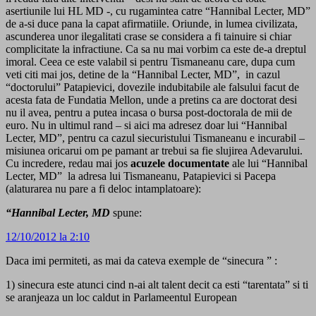
asertiunile lui HL MD -, cu rugamintea catre “Hannibal Lecter, MD”
de a-si duce pana la capat afirmatiile. Oriunde, in lumea civilizata,
ascunderea unor ilegalitati crase se considera a fi tainuire si chiar
complicitate la infractiune. Ca sa nu mai vorbim ca este de-a dreptul
imoral. Ceea ce este valabil si pentru Tismaneanu care, dupa cum
veti citi mai jos, detine de la “Hannibal Lecter, MD”, in cazul
“doctorului” Patapievici, dovezile indubitabile ale falsului facut de
acesta fata de Fundatia Mellon, unde a pretins ca are doctorat desi
nu il avea, pentru a putea incasa o bursa post-doctorala de mii de
euro. Nu in ultimul rand – si aici ma adresez doar lui “Hannibal
Lecter, MD”, pentru ca cazul siecuristului Tismaneanu e incurabil –
misiunea oricarui om pe pamant ar trebui sa fie slujirea Adevarului.
Cu incredere, redau mai jos
acuzele
documentate
ale lui “Hannibal
Lecter, MD” la adresa lui Tismaneanu, Patapievici si Pacepa
(alaturarea nu pare a fi deloc intamplatoare):
“Hannibal Lecter, MD
spune:
12/10/2012 la 2:10
Daca imi permiteti, as mai da cateva exemple de “sinecura ” :
1) sinecura este atunci cind n-ai alt talent decit ca esti “tarentata” si ti
se aranjeaza un loc caldut in Parlameentul European