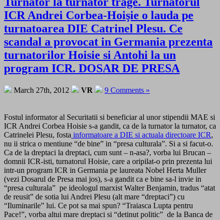
Turnator la turnator trage. Turnatorul
ICR Andrei Corbea-Hoişie o lauda pe
turnatoarea DIE Catrinel Plesu. Ce
scandal a provocat in Germania prezenta
turnatorilor Hoisie si Antohi la un
program ICR. DOSAR DE PRESA
March 27th, 2012
VR
9 Comments »
Fostul informator al Securitatii si beneficiar al unor stipendii MAE si
ICR Andrei Corbea Hoisie s-a gandit, ca de la turnator la turnator, ca
Catrinelei Plesu, fosta
informatoare a DIE si actuala directoare ICR
,
nu ii strica o mentiune “de bine” in “presa culturala”. Si a si facut-o.
Ca de la dreptaci la dreptaci, cum sunt – n-asa?, vorba lui Brucan –
domnii ICR-isti, turnatorul Hoisie, care a oripilat-o prin prezenta lui
intr-un program ICR in Germania pe laureata Nobel Herta Muller
(vezi Dosarul de Presa mai jos), s-a gandit ca e bine sa-l invie in
“presa culturala” pe ideologul marxist Walter Benjamin, tradus “atat
de reusit” de sotia lui Andrei Plesu (alt mare “dreptaci”) cu
“Iluminarile” lui. Ce pot sa mai spun? “Traiasca Lupta pentru
Pace!”, vorba altui mare dreptaci si “detinut politic” de la Banca de