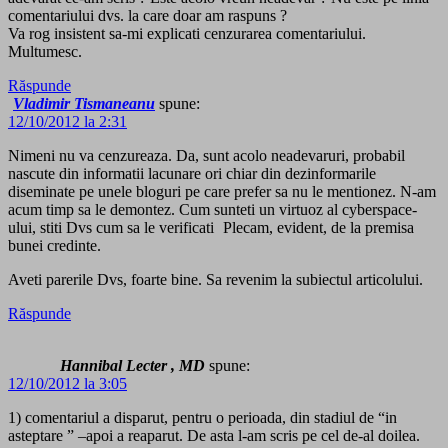
comentariului dvs. la care doar am raspuns ?
Va rog insistent sa-mi explicati cenzurarea comentariului.
Multumesc.
Răspunde
Vladimir Tismaneanu
spune:
12/10/2012 la 2:31
Nimeni nu va cenzureaza. Da, sunt acolo neadevaruri, probabil
nascute din informatii lacunare ori chiar din dezinformarile
diseminate pe unele bloguri pe care prefer sa nu le mentionez. N-am
acum timp sa le demontez. Cum sunteti un virtuoz al cyberspace-
ului, stiti Dvs cum sa le verificati
Plecam, evident, de la premisa
bunei credinte.
Aveti parerile Dvs, foarte bine. Sa revenim la subiectul articolului.
Răspunde
Hannibal Lecter , MD
spune:
12/10/2012 la 3:05
1) comentariul a disparut, pentru o perioada, din stadiul de “in
asteptare ” –apoi a reaparut. De asta l-am scris pe cel de-al doilea.