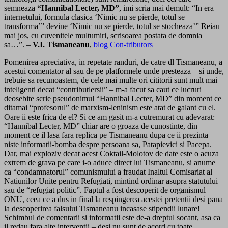
semneaza
“Hannibal Lecter, MD”
, imi scria mai demult: “In era
internetului, formula clasica ‘Nimic nu se pierde, totul se
transforma’” devine ‘Nimic nu se pierde, totul se stocheaza’” Reiau
mai jos, cu cuvenitele multumiri, scrisoarea postata de domnia
sa…”. –
V.I. Tismaneanu
,
blog Con-tributors
Pomenirea apreciativa, in repetate randuri, de catre dl Tismaneanu, a
acestui comentator al sau de pe platformele unde presteaza – si unde,
trebuie sa recunoastem, de cele mai multe ori cititorii sunt mult mai
inteligenti decat “contributlersii” – m-a facut sa caut ce lucruri
deosebite scrie pseudonimul “Hannibal Lecter, MD” din moment ce
ditamai “profesorul” de marxism-leninism este atat de galant cu el.
Oare ii este frica de el? Si ce am gasit m-a cutremurat cu adevarat:
“Hannibal Lecter, MD” chiar are o groaza de cunostinte, din
moment ce il lasa fara replica pe Tismaneanu dupa ce ii prezinta
niste informatii-bomba despre persoana sa, Patapievici si Pacepa.
Dar, mai exploziv decat acest Coktail-Molotov de date este o acuza
extrem de grava pe care i-o aduce direct lui Tismaneanu, si anume
ca “condamnatorul” comunismului a fraudat Inaltul Comisariat al
Natiunilor Unite pentru Refugiati, mintind ordinar asupra statutului
sau de “refugiat politic”. Faptul a fost descoperit de organismul
ONU, ceea ce a dus in final la respingerea acestei pretentii desi pana
la descoperirea falsului Tismaneanu incasase stipendii lunare!
Schimbul de comentarii si informatii este de-a dreptul socant, asa ca
il redau fara alte interventii – desi nu sunt de acord cu toate