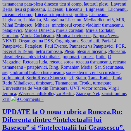
tismaneanu pata-plesu dinescu ticu si comp
,
lautarul plesu
,
Lavrenti
Beria
,
lesu si pliiiceanu
,
Liiceanu
,
Liiceanu - Liigheanu - Liicheanu
,
liiceanu et comp
,
Liiceanu impostor si profitor
,
Liicheanu
,
Liigheanu
,
Lubianka
,
Mangafaua Liiceanu
,
Mediaddict
,
mi5
,
MI6
,
Mihai Eminescu
,
Mihaies
,
mincinosul cronic vladimir tismaneanu.
patapievici
,
Mircea Dinescu
,
mirela corlatan
,
Mirela Corlatan
Curlatan
,
Mirela Curlateanu
,
Monica Lovinescu
,
NapocaNews
,
NKVD
,
Organigrama DSS
,
Organigrama Securitatii
,
Paris 14
,
Patapievici
,
Pataplesu
,
Paul Everec
,
Paunescu vs Patapievici
,
PCR
,
pecerist la 19 ani
,
petru romosan
,
Plesu
,
plesu si liiceanu
,
Pliiceanu
,
plosnitele patapievici si mihaies
,
poponari
,
protest
,
Putin
,
Q
Magazine
,
Reteaua Iuda
,
reteaua soros
,
reteaua tismaneanu
,
reteaua
tismaneanu - patapievici
,
Ring
,
Romanian Media
,
Sar
,
Securitatea
,
sie
,
sindromul bubico tismaneanu
,
societatea in civil si curistii ei
,
sorin antohi
,
Sorin Rosca Stanescu
,
sri
,
Stalin
,
Tania Radu
,
Tania
Radu Mihailescu
,
timisoara
,
Tismaneanu
,
Trotki
,
turnatoare
,
Universitatea de Vest din Timisoara
,
UVT
,
victor roncea
,
Virgil
Ierunca
,
Wissenschaftskolleg zu Berlin
,
Ziare pe Net
,
ziaristi online
,
ZtB
9 Comments »
UPDATE la O noua rubrica Roncea.Ro:
Diferenta dintre “intelectualii lui
Basescu” si “intelectualii lui Ceausescu”.