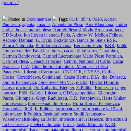
(more…)
Posted in
Documentare
Tags:
0110
,
0544
,
0610
,
Adrian
Paunescu
,
agenta
,
amanta
,
Amanta lui Plesu
,
Ana Blandiana
,
andrei
corbea hoisie
,
andrei plesu
,
Andrei Plesu si Silviu Brucan au facut
GDS-ul cu Ion Iliescu in strada Paris
,
Andrew W. Mellon Fellow
,
Ascanio Damian
,
B. Elvin
,
BadPolitics
,
Banca de Stat a RSR
,
Banca Nationala
,
Bartolomeu Anania
,
Bernstein Elvin
,
BNR
,
bolile
homosexualilor
,
Bookfest
,
bursa
,
cacanarii lui soros
,
Caramitru
,
Carmen Bendovschi
,
Catrinel Lacramioara Maria Plesu Petrulian
,
Catrinel Plesu
,
Cenaclul Flacara
,
Centrul National al Cartii
,
Cezar
Ivanescu
,
CIA
,
Cinci limbrici ai mintii - Manolescu Plesu
Patapievici Liiceanu Cartarescu
,
CNC ICR
,
CNSAS
,
Corbea
Hoisie
,
CorectNews
,
Cotidianul
,
Csaba Bartha
,
DIA
,
die
,
Dinescu
,
Dionis Patapievici
,
Directivele NKVD
,
doctor
,
Doctor Honoris
Causa
,
doctorat
,
Dr. Katharina Biegger
,
E-Politic
,
Eminescu
,
eugen
ionesco
,
FSN
,
Gabriel Liiceanu
,
GDS
,
geopolitica
,
Gheorghe
Pascu
,
Ghimpele
,
Gogu Radulescu
,
H.R. Patapievici
,
Herta Muller
,
homosexuali
,
homosexualii lui Soros
,
Horia Roman Patapievici
,
Humanitas
,
ICR
,
In Politics
,
informatoare
,
Informatoare la 19 ani
,
informator
,
InPolitics
,
Institutul pentru Studii Avansate -
Wissenschaftskolleg zu Berlin
,
intelectualii lui Basescu
,
Intelectualii
lui Ceausescu
,
intelectualii rosii
,
Jurnal
,
Justin Marchis
,
KGB
,
kominternistii tismaneanu pata-plesu dinescu si comp
,
kominternistii