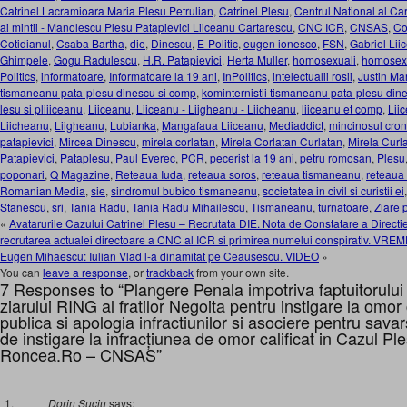
Catrinel Lacramioara Maria Plesu Petrulian
,
Catrinel Plesu
,
Centrul National al Cart
ai mintii - Manolescu Plesu Patapievici Liiceanu Cartarescu
,
CNC ICR
,
CNSAS
,
Co
Cotidianul
,
Csaba Bartha
,
die
,
Dinescu
,
E-Politic
,
eugen ionesco
,
FSN
,
Gabriel Lii
Ghimpele
,
Gogu Radulescu
,
H.R. Patapievici
,
Herta Muller
,
homosexuali
,
homosexu
Politics
,
informatoare
,
Informatoare la 19 ani
,
InPolitics
,
intelectualii rosii
,
Justin Ma
tismaneanu pata-plesu dinescu si comp
,
kominternistii tismaneanu pata-plesu dine
lesu si pliiiceanu
,
Liiceanu
,
Liiceanu - Liigheanu - Liicheanu
,
liiceanu et comp
,
Liic
Liicheanu
,
Liigheanu
,
Lubianka
,
Mangafaua Liiceanu
,
Mediaddict
,
mincinosul cron
patapievici
,
Mircea Dinescu
,
mirela corlatan
,
Mirela Corlatan Curlatan
,
Mirela Curl
Patapievici
,
Pataplesu
,
Paul Everec
,
PCR
,
pecerist la 19 ani
,
petru romosan
,
Plesu
poponari
,
Q Magazine
,
Reteaua Iuda
,
reteaua soros
,
reteaua tismaneanu
,
reteaua 
Romanian Media
,
sie
,
sindromul bubico tismaneanu
,
societatea in civil si curistii ei
Stanescu
,
sri
,
Tania Radu
,
Tania Radu Mihailescu
,
Tismaneanu
,
turnatoare
,
Ziare 
«
Avatarurile Cazului Catrinel Plesu – Recrutata DIE. Nota de Constatare a Directi
recrutarea actualei directoare a CNC al ICR si primirea numelui conspirativ
Eugen Mihaescu: Iulian Vlad l-a dinamitat pe Ceausescu. VIDEO
»
You can
leave a response
, or
trackback
from your own site.
7 Responses to “Plangere Penala impotriva faptuitorului
ziarului RING al fratilor Negoita pentru instigare la omor c
publica si apologia infractiunilor si asociere pentru savars
de instigare la infracțiunea de omor calificat in Cazul Pl
Roncea.Ro – CNSAS”
Dorin Suciu
says: