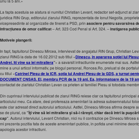
unu la 5 ani.»
La fapta acestuia se alatura si numitul Christian Levant, redactor sef-adjunct al zia
juridica RIN Grup, editorului ziarului RING, reprezentata de Ionut Negoita, proprieta
vicepresedinte al organizatie de tineret a PSD, prin
asociere pentru savarsirea de i
infracțiunea de omor calificat
– Art. 323 Cod Penal si Art. 324. –
instigarea public
Motivele plangerii:
In fapt, faptuitorul Dinescu Mircea, intervievat de angajatul RIN Grup, Christian Levan
ziarul RING la data de 16.02.2012 sub titlul «
Dinescu, in apararea sotiei lui Plesu
Andrei. Iti vine sa iei mitraliera
”
» a savarsit infractiunile enumerate mai sus. Astfe
mine a unui articol informativ, pe blogul personal, Roncea.Ro, preluat si de portalul Zi
cu titlul «
Catrinel Plesu de la ICR, sotia lui Andrei Plesu de la GDS, a turnat pent
DOCUMENT CNSAS. El, membru PCR de la 19 ani. Ea, informatoare de la 19 an
contactat de ziaristul Christian Levan ca prieten al familiei Plesu si totodata mem
Din cuprinsul interviului publicat de ziarul RING reiese clar ca faptuitorul principal
articolului meu. Ca atare, desi profereaza amenintari la adresa subsemnatului folos
este clar adresat direct autorului articolului. Astfel, Dinescu Mircea afirma despre au
se de plural, ca
”Îţi vine să iei mitraliera şi să-i răreşti, chiar dacă intri la puşcăr
cap”
. Autorul interviului, Levant Christian, nici nu il contrazice pe Dinescu Mircea
mi prezenta pozitia fata de aceste amenintari publice, in pofida unei minime deonto
apologia acestor infractiuni.