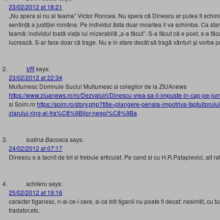
23/02/2012 at 18:21
„Nu spera si nu ai teama” Victor Roncea. Nu spera că Dinescu ar putea fi schimba
sentință a justiției române. Pe individul ăsta doar moartea îl va schimba. Ca st
teamă: individul toată viața lui mizerabilă „s-a făcut”. S-a făcut că e poet, s-a făc
lucrează. S-ar face doar că trage. Nu e în stare decât să tragă vânturi și vorbe 
VR
says:
23/02/2012 at 22:34
Multumesc Domnule Suciu! Multumesc si colegilor de la ZIUAnews
https://www.ziuanews.ro/ro/Dezvaluiri/Dinescu-vrea-sa-il-impuste-in-cap-pe-ju
si Soim.ro
https://soim.ro/story.php?title=plangere-penala-impotriva-faptuitor
ziarului-ring-al-fra%C8%9Bilor-negoi%C8%9Ba
Iustina Bacosca
says:
24/02/2012 at 07:17
Dinescu s-a tacnit de tot si trebuie articulat. Pe cand si cu H.R.Patapievici, alt ra
schileru
says:
25/02/2012 at 19:16
caracter tiganesc, n-ai ce-i cere, si ca toti tiganii nu poate fi decat: nesimtit, cu t
tradator,etc.