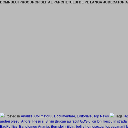
DOMNULUI PROCUROR SEF AL PARCHETULUI DE PE LANGA JUDECATORIA
Posted in
Analize
,
Colimatorul
,
Documentare
,
Editoriale
,
Top News
Tags:
ag
andrei plesu
,
Andrei Plesu si Silviu Brucan au facut GDS-ul cu Ion Iliescu in strada
BadPolitics
,
Bartolomeu Anania
,
Bernstein Elvin
,
bolile homosexualilor
,
cacanarii l