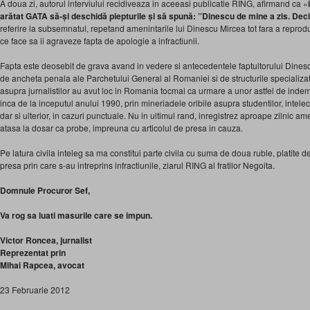
A doua zi, autorul interviului recidiveaza in aceeasi publicatie RING, afirmand ca «
arătat GATA să-și deschidă piepturile și să spună: ”Dinescu de mine a zis. Deci,
referire la subsemnatul, repetand amenintarile lui Dinescu Mircea tot fara a reprod
ce face sa ii agraveze fapta de apologie a infractiunii.
Fapta este deosebit de grava avand in vedere si antecedentele faptuitorului Dine
de ancheta penala ale Parchetului General al Romaniei si de structurile specializat
asupra jurnalistilor au avut loc in Romania tocmai ca urmare a unor astfel de ind
inca de la inceputul anului 1990, prin mineriadele oribile asupra studentilor, intelectu
dar si ulterior, in cazuri punctuale. Nu in ultimul rand, inregistrez aproape zilnic a
atasa la dosar ca probe, impreuna cu articolul de presa in cauza.
Pe latura civila inteleg sa ma constitui parte civila cu suma de doua ruble, platite
presa prin care s-au intreprins infractiunile, ziarul RING al fratilor Negoita.
Domnule Procuror Sef,
Va rog sa luati masurile care se impun.
Victor Roncea, jurnalist
Reprezentat prin
Mihai Rapcea, avocat
23 Februarie 2012