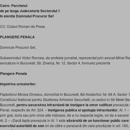
Catre: Parchetul
de pe langa Judecatoria Sectorului 1
In atentia Domnului Procuror Sef
CC: Clubul Roman de Presa
PLANGERE PENALA
Domnule Procuror Sef,
Subsemnatul Victor Roncea, de profesie jurnalist, reprezentat prin avocat Mihai R
avocatura in Bucuresti, Str. Zmeica, Nr. 12, Sector 4, formulez prezenta
Plangere Penala
Impotriva urmatorilor:
Faptuitorul Mircea Dinescu, domiciliat in Bucuresti, Bd Aviatorilor, Nr. 69 A, Sector
Consiliului National pentru Studierea Arhivelor Securitatii, cu sediul in Str Matei Ba
Bucuresti,
pentru savarsirea infractiunii de instigare la omor calificat
prevazuta s
Penal, respectiv de Art. 324. –
instigarea publica si apologia infractiunilor
, Al. 1 
prin grai, scris sau prin orice alte mijloace, de a nu respecta legile, ori de a savarsi 
Al. 2 – «Dacã fapta prevazuta în Al. 1 este
sãvârsitã de un functionar public care 
exercitiul autoritãtii de stat
ori de cãtre o persoanã din cele prevãzute în art. 160