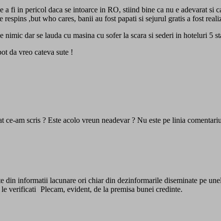
de a fi in pericol daca se intoarce in RO, stiind bine ca nu e adevarat si c
e respins ,but who cares, banii au fost papati si sejurul gratis a fost reali
nimic dar se lauda cu masina cu sofer la scara si sederi in hoteluri 5 st
pot da vreo cateva sute !
t ce-am scris ? Este acolo vreun neadevar ? Nu este pe linia comentariu
 din informatii lacunare ori chiar din dezinformarile diseminate pe une
le verificati
Plecam, evident, de la premisa bunei credinte.