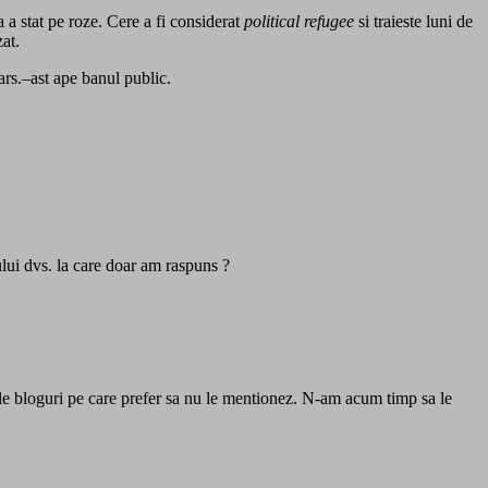
a a stat pe roze. Cere a fi considerat
political refugee
si traieste luni de
zat.
ars.–ast ape banul public.
lui dvs. la care doar am raspuns ?
le bloguri pe care prefer sa nu le mentionez. N-am acum timp sa le