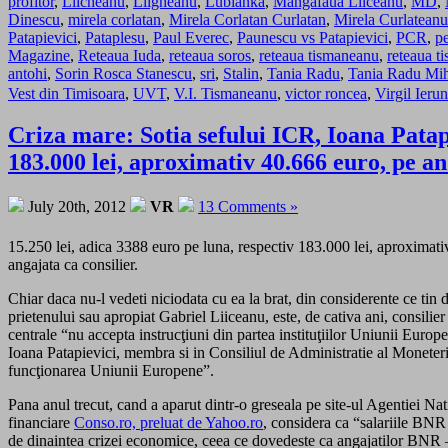
profitor
,
Liicheanu
,
Liigheanu
,
Lubianka
,
Mangafaua Liiceanu
,
MD
,
Dinescu
,
mirela corlatan
,
Mirela Corlatan Curlatan
,
Mirela Curlateanu
Patapievici
,
Pataplesu
,
Paul Everec
,
Paunescu vs Patapievici
,
PCR
,
pe
Magazine
,
Reteaua Iuda
,
reteaua soros
,
reteaua tismaneanu
,
reteaua t
antohi
,
Sorin Rosca Stanescu
,
sri
,
Stalin
,
Tania Radu
,
Tania Radu Mih
Vest din Timisoara
,
UVT
,
V.I. Tismaneanu
,
victor roncea
,
Virgil Ieru
Criza mare: Sotia sefului ICR, Ioana Patapi
183.000 lei, aproximativ 40.666 euro, pe an
July 20th, 2012
VR
13 Comments »
15.250 lei, adica 3388 euro pe luna, respectiv 183.000 lei, aproximati
angajata ca consilier.
Chiar daca nu-l vedeti niciodata cu ea la brat, din considerente ce tin 
prietenului sau apropiat Gabriel Liiceanu, este, de cativa ani, consili
centrale “nu accepta instrucţiuni din partea instituţiilor Uniunii Europ
Ioana Patapievici, membra si in Consiliul de Administratie al Moneter
funcţionarea Uniunii Europene”.
Pana anul trecut, cand a aparut dintr-o greseala pe site-ul Agentiei Na
financiare
Conso.ro, preluat de Yahoo.ro
, considera ca “salariile BNR 
de dinaintea crizei economice, ceea ce dovedeste ca angajatilor BNR –