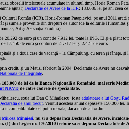
auza oboselii intelectuale acumulate in ultimul timp, Horia Roman Patapi
Doamne ajuta!)
Declaratie de Avere de la ICR
: 183.686 lei pe an, ceea c
lui Cultural Român (ICR), Horia-Roman Patapievici, pe anul 2011 arată o s
cât şi sumele provenite din drepturi de autor (de la editurile Humanitas 
anitas, Art şi Asociaţia Eruditio).
de 20.292 de euro şi un cont de 7.912 lei, toate la ING. El şi-a plătit to
 de 17.450 de euro şi conturi de 21.717 lei şi 2.421 de euro.
apitală şi a două case de vacanţă – la Câmpulung, cu teren şi fâneţe, şi
şti.
 prin credit, şi un Matiz, fabricat în 2004. Declaratia de Avere nu dezva
 Nationala de Integritate
.
e de 183.000 de lei de la Banca Naţională a României, mai scrie Med
gent NKVD
de catre cadrele de specialitate.
ihailescu, sotia lui Dan C Mihailescu, fosta
adulatoare a lui Gogu Ra
Declaratia de anul trecut
. Venitul acesteia anual depaseste 150.000 lei. I
ta o incompatibilitate cel putin morala, daca nu de alt ordin.
l
Mircea Mihaiesi
, nu si-a depus inca Declaratia de Avere, incalca
lin. (1) din Legea nr. 176/2010 trebuie sa-si depuna Declaratiile de 