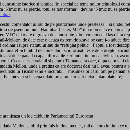
ui cunostinte istorice si tehnice (in special pe tema noilor tehnologii c
sica ‘Nimic nu se pierde, totul se transforma’” devine ‘Nimic nu se pierd
butors
cestui comentator al sau de pe platformele unde presteaza – si unde, treb
sebite scrie pseudonimul “Hannibal Lecter, MD” din moment ce ditamai “pr
er, MD” chiar are o groaza de cunostinte, din moment ce il lasa fara re
ktail-Molotov de date este o acuza extrem de grava pe care i-o aduce d
d ordinar asupra statutului sau de “refugiat politic”. Faptul a fost desco
ii lunare! Schimbul de comentarii si informatii este de-a dreptul socant, 
-si duce pana la capat afirmatiile. Oriunde, in lumea civilizata, ascunder
imoral. Ceea ce este valabil si pentru Tismaneanu care, dupa cum veti ci
Fundatia Mellon, unde a pretins ca are doctorat desi nu il avea, pentru a
iecuristului Tismaneanu e incurabil – misiunea oricarui om pe pamant ar 
Patapievici si Pacepa (alaturarea nu pare a fi deloc intamplatoare):
ti se aranjeaza un loc caldut in Parlameentul European
Fundatia Mellon si obtii prin fals in documente , mii de euro in timp ce t