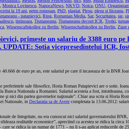
Mediaddict
,
Mellon
,
Mellon Fellowship
,
mi5
,
MI6
,
Mihai Eminescu
,
M
,
Monica Lovinescu
,
NapocaNews
,
NKVD
,
Noica
,
ONU
,
Organigra
cerist la 19 ani
,
petru romosan
,
PhD
,
plagiat
,
Plesu
,
plesu si liiceanu
,
P
ismaneanu - patapievici
,
Ring
,
Romanian Media
,
Sar
,
Securitatea
,
sie
,
si
ailescu
,
timisoara
,
Tismaneanu
,
Tismaneanu decont ICR
,
Trotki
,
turnat
nca
,
Wissenscaftskolleg zu Berlin
,
Wissenschaftskolleg zu Berlin
,
Ziare 
evici, primeste un salariu de 3388 euro pe l
. UPDATE: Sotia vicepresedintelui ICR, fosta
v 40.666 de euro pe an, este salariul pe care il incaseaza de la BNR Ioa
de preferintele sale filosofice, Horia Roman Patapievici are o sotie. Ioan
er la Banca Nationala a Romaniei. Salariul acesteia a fost, intotdeauna, 
ene şi nici din partea guvernelor naţionale”. Chiar asa scria si Horia Rom
iei Nationale, in
Declaratia sa de Avere
completata la 13.06.2012: salariu
tionale de Integritate, nu era cunoscut nici salariul guvernatorului BNR
sfideaza realitatile economice”, apreciind ca acestea se ridica la circa 1
 care se ridica la un numar de 1771 – nu li s-au aplicat reducerile de 2