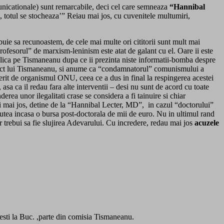
omunicationale) sunt remarcabile, deci cel care semneaza
“Hannibal
e, totul se stocheaza’” Reiau mai jos, cu cuvenitele multumiri,
uie sa recunoastem, de cele mai multe ori cititorii sunt mult mai
ofesorul” de marxism-leninism este atat de galant cu el. Oare ii este
plica pe Tismaneanu dupa ce ii prezinta niste informatii-bomba despre
irect lui Tismaneanu, si anume ca “condamnatorul” comunismului a
perit de organismul ONU, ceea ce a dus in final la respingerea acestei
asa ca il redau fara alte interventii – desi nu sunt de acord cu toate
ea unor ilegalitati crase se considera a fi tainuire si chiar
ti mai jos, detine de la “Hannibal Lecter, MD”, in cazul “doctorului”
 putea incasa o bursa post-doctorala de mii de euro. Nu in ultimul rand
trebui sa fie slujirea Adevarului. Cu incredere, redau mai jos
acuzele
u esti la Buc. ,parte din comisia Tismaneanu.