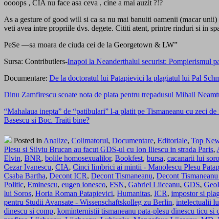
oooops , CIA nu face asa ceva , cine a mai auzit ?!?
As a gesture of good will si ca sa nu mai banuiti oamenii (macar unii) 
veti avea intre propriile dvs. degete. Cititi atent, printre rinduri si in 
PeSe —sa moara de ciuda cei de la Georgetown & LW”
Sursa: Contributlers-
Inapoi la Neanderthalul securist: Pompierismul pa
Documentare:
De la doctoratul lui Patapievici la plagiatul lui Pal Sc
Dinu Zamfirescu scoate nota de plata pentru trepadusul Mihail Neamtu 
“Mahalaua inepta” de “patibulari” l-a platit pe Tismaneanu cu zeci de mi
Basescu si Boc. Traiti bine?
Posted in
Analize
,
Colimatorul
,
Documentare
,
Editoriale
,
Top Ne
Plesu si Silviu Brucan au facut GDS-ul cu Ion Iliescu in strada Paris
,
Elvin
,
BNR
,
bolile homosexualilor
,
Bookfest
,
bursa
,
cacanarii lui sor
Cezar Ivanescu
,
CIA
,
Cinci limbrici ai mintii - Manolescu Plesu Pata
Csaba Bartha
,
Decont ICR
,
Decont Tismaneanu
,
Decont Tismaneanu
Politic
,
Eminescu
,
eugen ionesco
,
FSN
,
Gabriel Liiceanu
,
GDS
,
Geo
lui Soros
,
Horia Roman Patapievici
,
Humanitas
,
ICR
,
impostor si plag
pentru Studii Avansate - Wissenschaftskolleg zu Berlin
,
intelectualii 
dinescu si comp
,
kominternistii tismaneanu pata-plesu dinescu ticu si