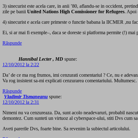
3) sinecurist este acela care, in anii ’80, aflandu-se in occident, pretin
zile pe banii
United Nations High Comissioner for Refugees
. Apoi 
4) sinecurist e acela care primeste o functie babana la IICMER ,nu face 
Ei, si ar mai fi exemple–, daca se doreste si platforma permite (!) mai 
Răspunde
Hannibal Lecter , MD
spune:
12/10/2012 la 2:22
Da’ de ce ma rog frumos, imi cenzurati comentariul ? Ce, nu e adevara
Va rog insistent sa-mi explicati cenzurarea comentariului. Multumesc.
Răspunde
Vladimir Tismaneanu
spune:
12/10/2012 la 2:31
Nimeni nu va cenzureaza. Da, sunt acolo neadevaruri, probabil nascute
demontez. Cum sunteti un virtuoz al cyberspace-ului, stiti Dvs cum sa 
Aveti parerile Dvs, foarte bine. Sa revenim la subiectul articolului.