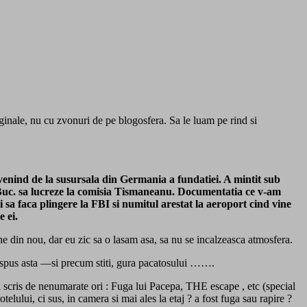
ginale, nu cu zvonuri de pe blogosfera. Sa le luam pe rind si
venind de la susursala din Germania a fundatiei. A mintit sub
la Buc. sa lucreze la comisia Tismaneanu. Documentatia ce v-am
i sa faca plingere la FBI si numitul arestat la aeroport cind vine
 ei.
ne din nou, dar eu zic sa o lasam asa, sa nu se incalzeasca atmosfera.
 a spus asta —si precum stiti, gura pacatosului …….
i scris de nenumarate ori : Fuga lui Pacepa, THE escape , etc (special
elului, ci sus, in camera si mai ales la etaj ? a fost fuga sau rapire ?