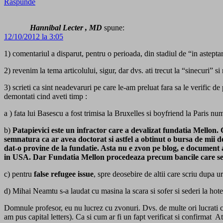
Răspunde
Hannibal Lecter , MD
spune:
12/10/2012 la 3:05
1) comentariul a disparut, pentru o perioada, din stadiul de “in asteptar
2) revenim la tema articolului, sigur, dar dvs. ati trecut la “sinecuri”
3) scrieti ca sint neadevaruri pe care le-am preluat fara sa le verific
demontati cind aveti timp :
a ) fata lui Basescu a fost trimisa la Bruxelles si boyfriend la Paris nu
b)
Patapievici este un infractor care a devalizat fundatia Mellon
semnatura ca ar avea doctorat si astfel a obtinut o bursa de mii d
dat-o provine de la fundatie. Asta nu e zvon pe blog, e document al
in USA. Dar Fundatia Mellon procedeaza precum bancile care se ru
c) pentru
false refugee issue
, spre deosebire de altii care scriu dupa 
d) Mihai Neamtu s-a laudat cu masina la scara si sofer si sederi la ho
Domnule profesor, eu nu lucrez cu zvonuri. Dvs. de multe ori lucrati cu
am pus capital letters). Ca si cum ar fi un fapt verificat si confirmat At