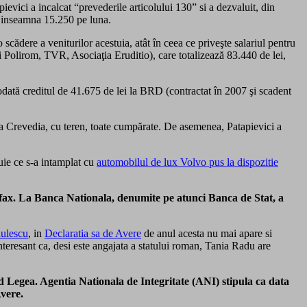
evici a incalcat “prevederile articolului 130” si a dezvaluit, din
e inseamna 15.250 pe luna.
cădere a veniturilor acestuia, atât în ceea ce priveşte salariul pentru
şi Polirom, TVR, Asociaţia Eruditio), care totalizează 83.440 de lei,
todată creditul de 41.675 de lei la BRD (contractat în 2007 şi scadent
 la Crevedia, cu teren, toate cumpărate. De asemenea, Patapievici a
luie ce s-a intamplat cu
automobilul de lux Volvo pus la dispozitie
iafax. La Banca Nationala, denumite pe atunci Banca de Stat, a
dulescu
, in
Declaratia sa de Avere
de anul acesta nu mai apare si
nteresant ca, desi este angajata a statului roman, Tania Radu are
nd Legea. Agentia Nationala de Integritate (ANI) stipula ca data
Avere.