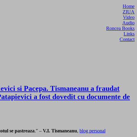
Home
ZIUA
Video
Audio
Roncea Books
Links
Contact
evici si Pacepa. Tismaneanu a fraudat
 Patapievici a fost dovedit cu documente de
totul se pastreaza
.” –
V.I. Tismaneanu
,
blog personal