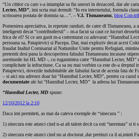
“Un cititor cu care s-a intamplat sa fiu uneori in dezacord, dar ale car
Lecter, MD”
, imi scria mai demult: “In era internetului, formula cla
scrisoarea postata de domnia sa…”. –
V.I. Tismaneanu
,
blog Con-tri
Pomenirea apreciativa, in repetate randuri, de catre dl Tismaneanu, a a
inteligenti decat “contributlersii” – m-a facut sa caut ce lucruri deo
frica de el? Si ce am gasit m-a cutremurat cu adevarat: “Hannibal Lect
persoana sa, Patapievici si Pacepa. Dar, mai exploziv decat acest Co
fraudat Inaltul Comisariat al Natiunilor Unite pentru Refugiati, mintin
pretentii desi pana la descoperirea falsului Tismaneanu incasase stipend
asertiunile lui HL MD -, cu rugamintea catre “Hannibal Lecter, MD” de a
complicitate la infractiune. Ca sa nu mai vorbim ca este de-a dreptul 
Patapievici, dovezile indubitabile ale falsului facut de acesta fata de 
– si aici ma adresez doar lui “Hannibal Lecter, MD”, pentru ca cazul s
documentate
ale lui “Hannibal Lecter, MD” la adresa lui Tismaneanu, 
“Hannibal Lecter, MD
spune:
12/10/2012 la 2:10
Daca imi permiteti, as mai da cateva exemple de “sinecura ” :
1) sinecura este atunci cind n-ai alt talent decit ca esti “tarentata” si 
2) sinecura este atunci cind nu ai doctorat ,dar pretinzi ca il ai,minti 