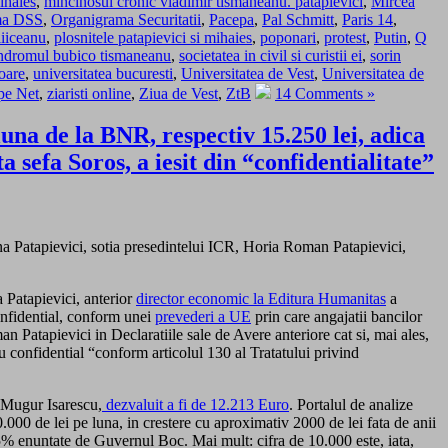
ihaies
,
mincinosul cronic vladimir tismaneanu. patapievici
,
Mircea
ma DSS
,
Organigrama Securitatii
,
Pacepa
,
Pal Schmitt
,
Paris 14
,
liiceanu
,
plosnitele patapievici si mihaies
,
poponari
,
protest
,
Putin
,
Q
ndromul bubico tismaneanu
,
societatea in civil si curistii ei
,
sorin
oare
,
universitatea bucuresti
,
Universitatea de Vest
,
Universitatea de
pe Net
,
ziaristi online
,
Ziua de Vest
,
ZtB
14 Comments »
una de la BNR, respectiv 15.250 lei, adica
 sefa Soros, a iesit din “confidentialitate”
na Patapievici, sotia presedintelui ICR, Horia Roman Patapievici,
a Patapievici, anterior
director economic la Editura Humanitas
a
confidential, conform unei
prevederi a UE
prin care angajatii bancilor
an Patapievici in Declaratiile sale de Avere anteriore cat si, mai ales,
 confidential “conform articolul 130 al Tratatului privind
, Mugur Isarescu,
dezvaluit a fi de 12.213 Euro
. Portalul de analize
0.000 de lei pe luna, in crestere cu aproximativ 2000 de lei fata de anii
5% enuntate de Guvernul Boc. Mai mult: cifra de 10.000 este, iata,