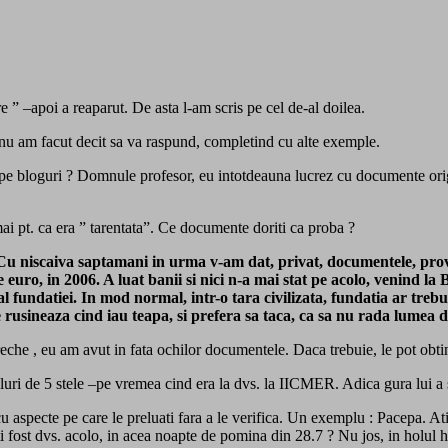
e ” –apoi a reaparut. De asta l-am scris pe cel de-al doilea.
 si nu am facut decit sa va raspund, completind cu alte exemple.
 de pe bloguri ? Domnule profesor, eu intotdeauna lucrez cu documente ori
mai pt. ca era ” tarentata”. Ce documente doriti ca proba ?
. Cu niscaiva saptamani in urma v-am dat, privat, documentele, pro
e euro, in 2006. A luat banii si nici n-a mai stat pe acolo, venind 
 fundatiei. In mod normal, intr-o tara civilizata, fundatia ar trebu
sineaza cind iau teapa, si prefera sa taca, ca sa nu rada lumea de
ureche , eu am avut in fata ochilor documentele. Daca trebuie, le pot obti
teluri de 5 stele –pe vremea cind era la dvs. la IICMER. Adica gura lui
 aspecte pe care le preluati fara a le verifica. Un exemplu : Pacepa. At
i fost dvs. acolo, in acea noapte de pomina din 28.7 ? Nu jos, in holul hot