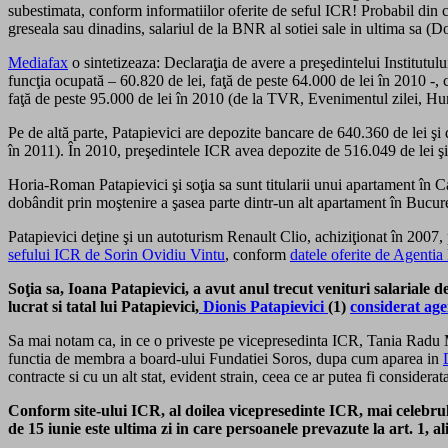
subestimata, conform informatiilor oferite de seful ICR! Probabil din c
greseala sau dinadins, salariul de la BNR al sotiei sale in ultima sa (
Mediafax
o sintetizeaza: Declaraţia de avere a preşedintelui Institutu
funcţia ocupată – 60.820 de lei, faţă de peste 64.000 de lei în 2010 -, 
faţă de peste 95.000 de lei în 2010 (de la TVR, Evenimentul zilei, Hum
Pe de altă parte, Patapievici are depozite bancare de 640.360 de lei şi 
în 2011). În 2010, preşedintele ICR avea depozite de 516.049 de lei şi
Horia-Roman Patapievici şi soţia sa sunt titularii unui apartament în C
dobândit prin moştenire a şasea parte dintr-un alt apartament în Bucure
Patapievici deţine şi un autoturism Renault Clio, achiziţionat în 2007,
sefului ICR de Sorin Ovidiu Vintu
, conform
datele oferite de Agentia
Soţia sa, Ioana Patapievici, a avut anul trecut venituri salarial
lucrat si tatal lui Patapievici,
Dionis Patapievici
(1)
considerat a
Sa mai notam ca, in ce o priveste pe vicepresedinta ICR, Tania Radu M
functia de membra a board-ului Fundatiei Soros, dupa cum aparea in
contracte si cu un alt stat, evident strain, ceea ce ar putea fi considera
Conform site-ului ICR, al doilea vicepresedinte ICR, mai celebru
de 15 iunie este ultima zi in care persoanele prevazute la art. 1, a