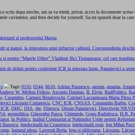
ca scriu dupa ureche, am sa va trimit, privat, acces la documente scrise
spatele cuvintelor, and then decide for yourself. Sa-mi spuneti doar la care 
triotard al profesorului Marga
hmitt si inapoi, la impostura unui infractor cultural. Corespondenta desc
si pentru “Marele Ofiter” Vladimir Ilici Tismaneanu, cel care trambita
i de dolari pentru conferinte ICR in intreaga lume. Patapievici a semnat 
ws
Tags:
0110
,
0544
,
0610
,
Adrian Paunescu
,
agenta
,
amanta
,
Amanta
Andrew W. Mellon Fellow
,
Ascanio Damian
,
B. Elvin
,
BadPolitics
,
Ban
os
,
Caramitru
,
Carmen Bendovschi
,
Catrinel Lacramioara Maria Plesu P
pievici Liiceanu Cartarescu
,
CNC ICR
,
CNSAS
,
Constantin Barbu
,
Con
 ICR
,
DHC
,
DIA
,
die
,
Dinescu
,
Dionis Patapievici
,
Directivele NKVD
Pol
,
geopolitica
,
Gheorghe Pascu
,
Ghimpele
,
Gogu Radulescu
,
H.R. Pa
iator
,
In Politics
,
Inaltul Comisariat al Natiunilor Unite pentru Refugiati
lui Basescu
,
Intelectualii lui Ceausescu
,
intelectualii rosii
,
Ion Mihai Pac
 comp
,
lautarul plesu
,
Lavrenti Beria
,
lesu si pliiiceanu
,
Liiceanu
,
Liicea