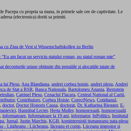
 de Pacepa cu propria sa mana, in primele sale ore de captivitate. Le
adresa (electronica) doriti sa primiti.
hisa cu Ziua de Vest si Wissenschaftskolleg zu Berlin
: “Eu am facut un serviciu statului roman, nu statul roman mie”
deconturile uriase obtinute din pensiiile si alocatiile taiate de
 lui Plesu
,
Ana Blandiana
,
andrei corbea hoisie
,
andrei plesu
,
Andrei
ca de Stat a RSR
,
Banca Nationala
,
Bartolomeu Anania
,
Bernstein
etrulian
,
Catrinel Plesu
,
Cenaclul Flacara
,
Centrul National al Cartii
,
tributor
,
Contributors
,
Corbea Hoisie
,
CorectNews
,
Cotidianul
,
,
doctor
,
Doctor Honoris Causa
,
doctorat
,
Dr. Katharina Biegger
,
E-
tapievici
,
Hannibal Lecter
,
Herta Muller
,
homosexuali
,
homosexualii
,
informatoare
,
Informatoare la 19 ani
,
informator
,
InPolitics
,
Institutul
epa
,
Jurnal
,
Justin Marchis
,
KGB
,
kominternistii tismaneanu pata-plesu
nu - Liigheanu - Liicheanu
,
liiceanu et comp
,
Liiceanu impostor si