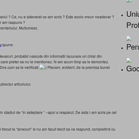
Uniu
ariul ? Ce, nu e adevarat ce-am scris ? Este acolo vreun neadevar ?
Prof
ar am raspuns ?
mentariului. Multumesc.
Pen
spune:
u
aruri, probabil nascute din informatii lacunare ori chiar din
 care prefer sa nu le mentionez. N-am acum timp sa le demontez.
Goo
 Dvs cum sa le verificati
Plecam, evident, de la premisa bunei
biectul articolului.
n stadiul de “in asteptare ” –apoi a reaparut. De asta l-am scris pe cel
ti trecut la “sinecuri” si nu am facut decit sa va raspund, completind cu