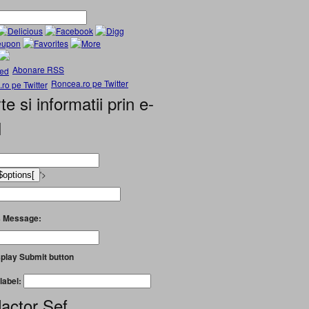
Abonare RSS
Roncea.ro pe Twitter
te si informatii prin e-
l
'>
 Message:
play Submit button
label:
actor Șef