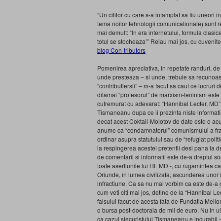
“Un cititor cu care s-a intamplat sa fiu uneori i
tema noilor tehnologii comunicationale) sunt
mai demult: “In era internetului, formula clasic
totul se stocheaza’” Reiau mai jos, cu cuvenit
blog Con-tributors
Pomenirea apreciativa, in repetate randuri, de
unde presteaza – si unde, trebuie sa recunoaste
“contributlersii” – m-a facut sa caut ce lucru
ditamai “profesorul” de marxism-leninism este a
cutremurat cu adevarat: “Hannibal Lecter, MD” 
Tismaneanu dupa ce ii prezinta niste informat
decat acest Coktail-Molotov de date este o ac
anume ca “condamnatorul” comunismului a fraud
ordinar asupra statutului sau de “refugiat poli
la respingerea acestei pretentii desi pana la 
de comentarii si informatii este de-a dreptul so
toate asertiunile lui HL MD -, cu rugamintea ca
Oriunde, in lumea civilizata, ascunderea unor il
infractiune. Ca sa nu mai vorbim ca este de-a 
cum veti citi mai jos, detine de la “Hannibal Le
falsului facut de acesta fata de Fundatia Mello
o bursa post-doctorala de mii de euro. Nu in ul
ca cazul siecuristului Tismaneanu e incurabil 