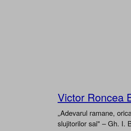
Victor Roncea 
„Adevarul ramane, oricar
slujitorilor sai" – Gh. I. 