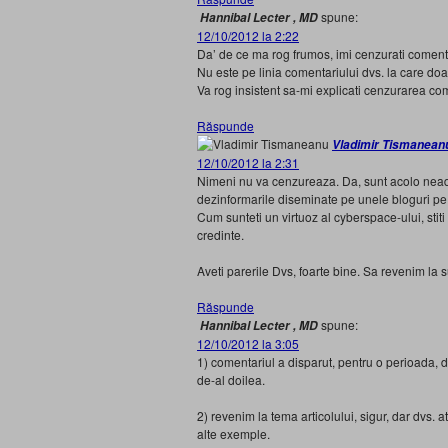
spune:
Hannibal Lecter , MD
12/10/2012 la 2:22
Da’ de ce ma rog frumos, imi cenzurati coment
Nu este pe linia comentariului dvs. la care do
Va rog insistent sa-mi explicati cenzurarea co
Răspunde
Vladimir Tismanean
12/10/2012 la 2:31
Nimeni nu va cenzureaza. Da, sunt acolo neadev
dezinformarile diseminate pe unele bloguri pe
Cum sunteti un virtuoz al cyberspace-ului, stiti
credinte.
Aveti parerile Dvs, foarte bine. Sa revenim la su
Răspunde
spune:
Hannibal Lecter , MD
12/10/2012 la 3:05
1) comentariul a disparut, pentru o perioada, di
de-al doilea.
2) revenim la tema articolului, sigur, dar dvs. a
alte exemple.