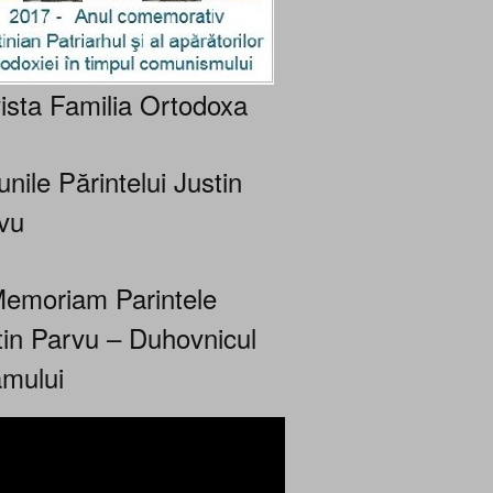
ista Familia Ortodoxa
nile Părintelui Justin
vu
Memoriam Parintele
tin Parvu – Duhovnicul
mului