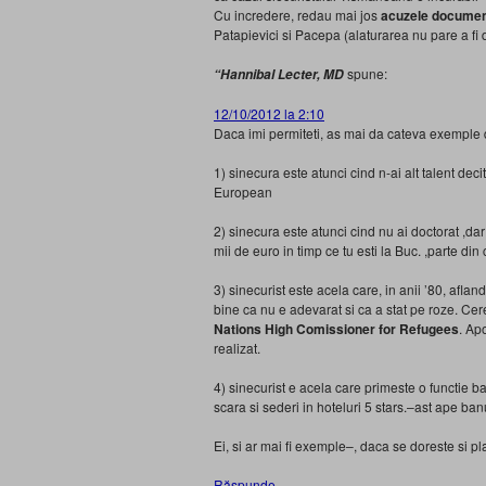
Cu incredere, redau mai jos
acuzele
documen
Patapievici si Pacepa (alaturarea nu pare a fi 
spune:
“Hannibal Lecter, MD
12/10/2012 la 2:10
Daca imi permiteti, as mai da cateva exemple d
1) sinecura este atunci cind n-ai alt talent deci
European
2) sinecura este atunci cind nu ai doctorat ,dar 
mii de euro in timp ce tu esti la Buc. ,parte d
3) sinecurist este acela care, in anii ’80, aflan
bine ca nu e adevarat si ca a stat pe roze. Cer
Nations High Comissioner for Refugees
. Ap
realizat.
4) sinecurist e acela care primeste o functie 
scara si sederi in hoteluri 5 stars.–ast ape ban
Ei, si ar mai fi exemple–, daca se doreste si pl
Răspunde