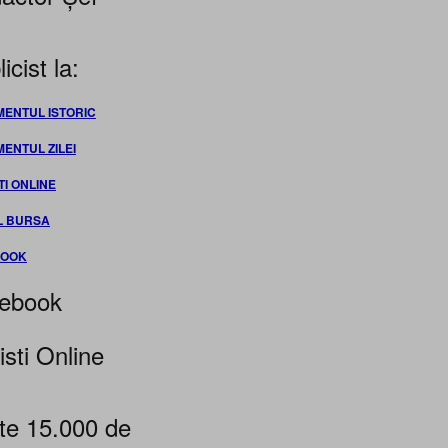
icist la:
MENTUL ISTORIC
MENTUL ZILEI
TI ONLINE
L BURSA
BOOK
ebook
isti Online
te 15.000 de