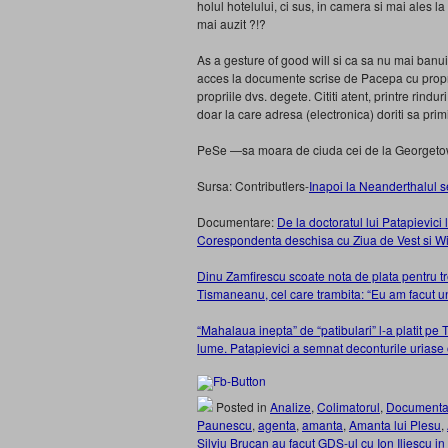
holul hotelului, ci sus, in camera si mai ales l
mai auzit ?!?
As a gesture of good will si ca sa nu mai banui
acces la documente scrise de Pacepa cu propria
propriile dvs. degete. Cititi atent, printre rindu
doar la care adresa (electronica) doriti sa primi
PeSe —sa moara de ciuda cei de la Georget
Sursa: Contributlers-
Inapoi la Neanderthalul s
Documentare:
De la doctoratul lui Patapievici l
Corespondenta deschisa cu Ziua de Vest si Wi
Dinu Zamfirescu scoate nota de plata pentru tr
Tismaneanu, cel care trambita: “Eu am facut un
“Mahalaua inepta” de “patibulari” l-a platit pe
lume. Patapievici a semnat deconturile uriase ob
Posted in
Analize
,
Colimatorul
,
Documenta
Paunescu
,
agenta
,
amanta
,
Amanta lui Plesu
,
Silviu Brucan au facut GDS-ul cu Ion Iliescu in