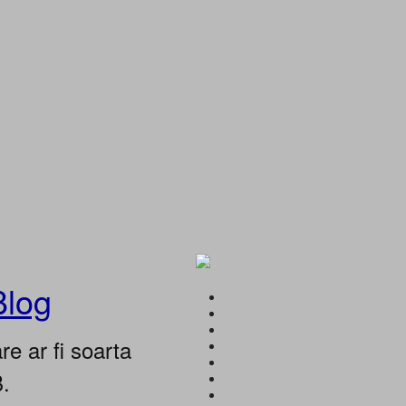
Blog
e ar fi soarta
B.