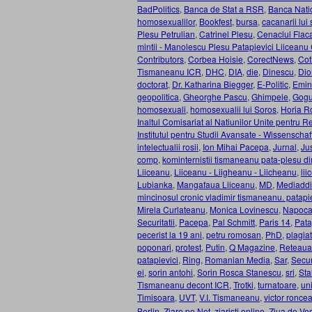
BadPolitics
,
Banca de Stat a RSR
,
Banca Nati
homosexualilor
,
Bookfest
,
bursa
,
cacanarii lui
Plesu Petrulian
,
Catrinel Plesu
,
Cenaclul Flac
mintii - Manolescu Plesu Patapievici Liiceanu
Contributors
,
Corbea Hoisie
,
CorectNews
,
Cot
Tismaneanu ICR
,
DHC
,
DIA
,
die
,
Dinescu
,
Dio
doctorat
,
Dr. Katharina Biegger
,
E-Politic
,
Emin
geopolitica
,
Gheorghe Pascu
,
Ghimpele
,
Gogu
homosexuali
,
homosexualii lui Soros
,
Horia R
Inaltul Comisariat al Natiunilor Unite pentru Re
Institutul pentru Studii Avansate - Wissenschaf
intelectualii rosii
,
Ion Mihai Pacepa
,
Jurnal
,
Ju
comp
,
kominternistii tismaneanu pata-plesu di
Liiceanu
,
Liiceanu - Liigheanu - Liicheanu
,
li
Lubianka
,
Mangafaua Liiceanu
,
MD
,
Mediaddi
mincinosul cronic vladimir tismaneanu. patapi
Mirela Curlateanu
,
Monica Lovinescu
,
Napoc
Securitatii
,
Pacepa
,
Pal Schmitt
,
Paris 14
,
Pata
pecerist la 19 ani
,
petru romosan
,
PhD
,
plagiat
poponari
,
protest
,
Putin
,
Q Magazine
,
Reteaua
patapievici
,
Ring
,
Romanian Media
,
Sar
,
Secur
ei
,
sorin antohi
,
Sorin Rosca Stanescu
,
sri
,
Sta
Tismaneanu decont ICR
,
Trotki
,
turnatoare
,
un
Timisoara
,
UVT
,
V.I. Tismaneanu
,
victor ronce
Berlin
,
Ziare pe Net
,
ziaristi online
,
Ziua de Ves