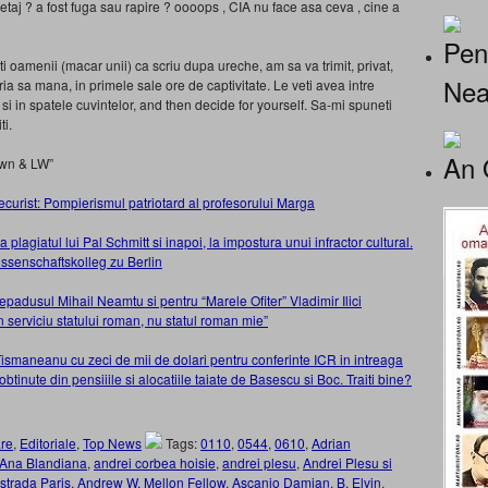
a etaj ? a fost fuga sau rapire ? oooops , CIA nu face asa ceva , cine a
Pen
ti oamenii (macar unii) ca scriu dupa ureche, am sa va trimit, privat,
Nea
 sa mana, in primele sale ore de captivitate. Le veti avea intre
ri si in spatele cuvintelor, and then decide for yourself. Sa-mi spuneti
ti.
An 
own & LW”
ecurist: Pompierismul patriotard al profesorului Marga
a plagiatul lui Pal Schmitt si inapoi, la impostura unui infractor cultural.
ssenschaftskolleg zu Berlin
epadusul Mihail Neamtu si pentru “Marele Ofiter” Vladimir Ilici
 serviciu statului roman, nu statul roman mie”
 Tismaneanu cu zeci de mii de dolari pentru conferinte ICR in intreaga
tinute din pensiiile si alocatiile taiate de Basescu si Boc. Traiti bine?
re
,
Editoriale
,
Top News
Tags:
0110
,
0544
,
0610
,
Adrian
Ana Blandiana
,
andrei corbea hoisie
,
andrei plesu
,
Andrei Plesu si
 strada Paris
,
Andrew W. Mellon Fellow
,
Ascanio Damian
,
B. Elvin
,