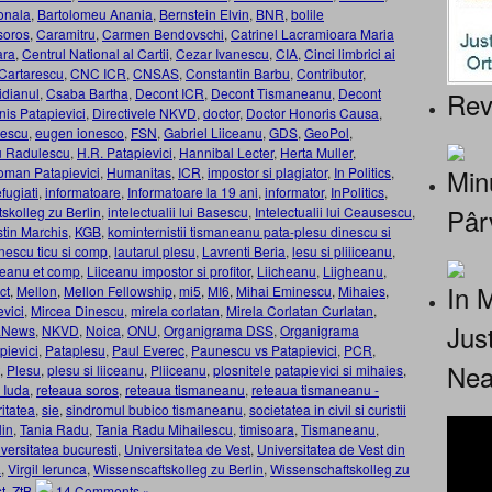
onala
,
Bartolomeu Anania
,
Bernstein Elvin
,
BNR
,
bolile
 soros
,
Caramitru
,
Carmen Bendovschi
,
Catrinel Lacramioara Maria
ara
,
Centrul National al Cartii
,
Cezar Ivanescu
,
CIA
,
Cinci limbrici ai
 Cartarescu
,
CNC ICR
,
CNSAS
,
Constantin Barbu
,
Contributor
,
idianul
,
Csaba Bartha
,
Decont ICR
,
Decont Tismaneanu
,
Decont
Rev
nis Patapievici
,
Directivele NKVD
,
doctor
,
Doctor Honoris Causa
,
escu
,
eugen ionesco
,
FSN
,
Gabriel Liiceanu
,
GDS
,
GeoPol
,
 Radulescu
,
H.R. Patapievici
,
Hannibal Lecter
,
Herta Muller
,
Minu
oman Patapievici
,
Humanitas
,
ICR
,
impostor si plagiator
,
In Politics
,
fugiati
,
informatoare
,
Informatoare la 19 ani
,
informator
,
InPolitics
,
Pâr
tskolleg zu Berlin
,
intelectualii lui Basescu
,
Intelectualii lui Ceausescu
,
stin Marchis
,
KGB
,
kominternistii tismaneanu pata-plesu dinescu si
nescu ticu si comp
,
lautarul plesu
,
Lavrenti Beria
,
lesu si pliiiceanu
,
iceanu et comp
,
Liiceanu impostor si profitor
,
Liicheanu
,
Liigheanu
,
In 
ct
,
Mellon
,
Mellon Fellowship
,
mi5
,
MI6
,
Mihai Eminescu
,
Mihaies
,
evici
,
Mircea Dinescu
,
mirela corlatan
,
Mirela Corlatan Curlatan
,
Jus
aNews
,
NKVD
,
Noica
,
ONU
,
Organigrama DSS
,
Organigrama
pievici
,
Pataplesu
,
Paul Everec
,
Paunescu vs Patapievici
,
PCR
,
Nea
,
Plesu
,
plesu si liiceanu
,
Pliiceanu
,
plosnitele patapievici si mihaies
,
 Iuda
,
reteaua soros
,
reteaua tismaneanu
,
reteaua tismaneanu -
itatea
,
sie
,
sindromul bubico tismaneanu
,
societatea in civil si curistii
lin
,
Tania Radu
,
Tania Radu Mihailescu
,
timisoara
,
Tismaneanu
,
iversitatea bucuresti
,
Universitatea de Vest
,
Universitatea de Vest din
a
,
Virgil Ierunca
,
Wissenscaftskolleg zu Berlin
,
Wissenschaftskolleg zu
t
,
ZtB
14 Comments »