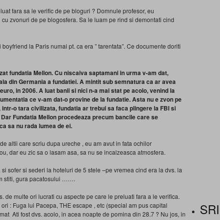
eluat fara sa le verific de pe bloguri ? Domnule profesor, eu
 cu zvonuri de pe blogosfera. Sa le luam pe rind si demontati cind
si boyfriend la Paris numai pt. ca era ” tarentata”. Ce documente doriti
izat fundatia Mellon. Cu niscaiva saptamani in urma v-am dat,
ala din Germania a fundatiei. A mintit sub semnatura ca ar avea
euro, in 2006. A luat banii si nici n-a mai stat pe acolo, venind la
mentatia ce v-am dat-o provine de la fundatie. Asta nu e zvon pe
ntr-o tara civilizata, fundatia ar trebui sa faca plingere la FBI si
A. Dar Fundatia Mellon procedeaza precum bancile care se
 ca sa nu rada lumea de ei.
de altii care scriu dupa ureche , eu am avut in fata ochilor
ou, dar eu zic sa o lasam asa, sa nu se incalzeasca atmosfera.
i sofer si sederi la hoteluri de 5 stele –pe vremea cind era la dvs. la
 stiti, gura pacatosului …….
de multe ori lucrati cu aspecte pe care le preluati fara a le verifica.
SRI
ori : Fuga lui Pacepa, THE escape , etc (special am pus capital
nfirmat Ati fost dvs. acolo, in acea noapte de pomina din 28.7 ? Nu jos, in