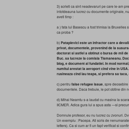
3) scrieti ca sint neadevaruri pe care le-am pr
intotdeauna lucrez cu documente originale, nu
aveti timp :
a ) fata lui Basescu a fost trimisa la Bruxelles 
ca proba ?
b)
Patapievici este un infractor care a deval
privat, documentele, provenind de la susurs
doctorat si astfel a obtinut o bursa de mii de 
Buc. sa lucreze la comisia Tismaneanu. Docu
blog, e document al fundatiei. In mod normal, i
numitul arestat la aeroport cind vine in US
rusineaza cind iau teapa, si prefera sa taca,
c) pentru
false refugee issue
, spre deosebire 
documentele. Daca trebuie, le pot obtine din n
d) Mihai Neamtu s-a laudat cu masina la scara s
IICMER. Adica gura lui a spus asta —si precum
Domnule profesor, eu nu lucrez cu zvonuri. Dvs. 
Un exemplu : Pacepa. Ati scris de nenumarate 
letters). Ca si cum ar fi un fapt verificat si co