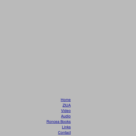
Home
ZIUA
Video
Audio
Roncea Books
Links
Contact