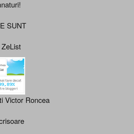
naturi!
NE SUNT
 ZeList
ti Victor Roncea
crisoare