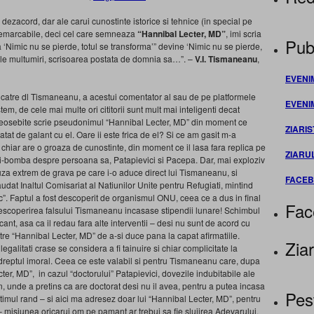
n dezacord, dar ale carui cunostinte istorice si tehnice (in special pe
 remarcabile, deci cel care semneaza
“Hannibal Lecter, MD”
, imi scria
Publ
a ‘Nimic nu se pierde, totul se transforma’” devine ‘Nimic nu se pierde,
ele multumiri, scrisoarea postata de domnia sa…”. –
V.I. Tismaneanu
,
EVENI
 catre dl Tismaneanu, a acestui comentator al sau de pe platformele
EVENI
m, de cele mai multe ori cititorii sunt mult mai inteligenti decat
ri deosebite scrie pseudonimul “Hannibal Lecter, MD” din moment ce
ZIARIS
tat de galant cu el. Oare ii este frica de el? Si ce am gasit m-a
chiar are o groaza de cunostinte, din moment ce il lasa fara replica pe
ZIARU
ii-bomba despre persoana sa, Patapievici si Pacepa. Dar, mai exploziv
uza extrem de grava pe care i-o aduce direct lui Tismaneanu, si
FACE
at Inaltul Comisariat al Natiunilor Unite pentru Refugiati, mintind
tic”. Faptul a fost descoperit de organismul ONU, ceea ce a dus in final
Fac
descoperirea falsului Tismaneanu incasase stipendii lunare! Schimbul
cant, asa ca il redau fara alte interventii – desi nu sunt de acord cu
tre “Hannibal Lecter, MD” de a-si duce pana la capat afirmatiile.
Ziar
egalitati crase se considera a fi tainuire si chiar complicitate la
dreptul imoral. Ceea ce este valabil si pentru Tismaneanu care, dupa
cter, MD”, in cazul “doctorului” Patapievici, dovezile indubitabile ale
n, unde a pretins ca are doctorat desi nu il avea, pentru a putea incasa
Pes
timul rand – si aici ma adresez doar lui “Hannibal Lecter, MD”, pentru
– misiunea oricarui om pe pamant ar trebui sa fie slujirea Adevarului.