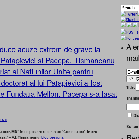
Aler
aduce acuze extrem de grave la
mai
 Patapievici si Pacepa. Tismaneanu
iat al Natiunilor Unite pentru
 doctorat al lui Patapievici a fost
Title:
e Fundatia Mellon. Pacepa s-a lasat
Thanks
Dis
ts »
Button 
Lecter, MD”
intr-o postare recenta pe “Contributors”,
in era
Red
eaza
.” –
V.I. Tismaneanu
,
blog personal