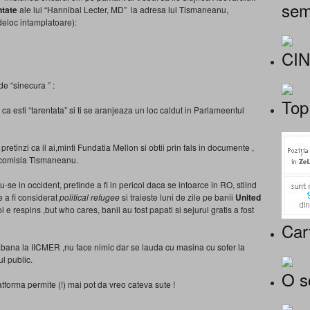
sem
tate
ale lui “Hannibal Lecter, MD” la adresa lui Tismaneanu,
deloc intamplatoare):
CI
e “sinecura ” :
Top
t ca esti “tarentata” si ti se aranjeaza un loc caldut in Parlameentul
pretinzi ca il ai,minti Fundatia Mellon si obtii prin fals in documente ,
in comisia Tismaneanu.
du-se in occident, pretinde a fi in pericol daca se intoarce in RO, stiind
e a fi considerat
political refugee
si traieste luni de zile pe banii
United
oi e respins ,but who cares, banii au fost papati si sejurul gratis a fost
Car
babana la IICMER ,nu face nimic dar se lauda cu masina cu sofer la
ul public.
O s
atforma permite (!) mai pot da vreo cateva sute !