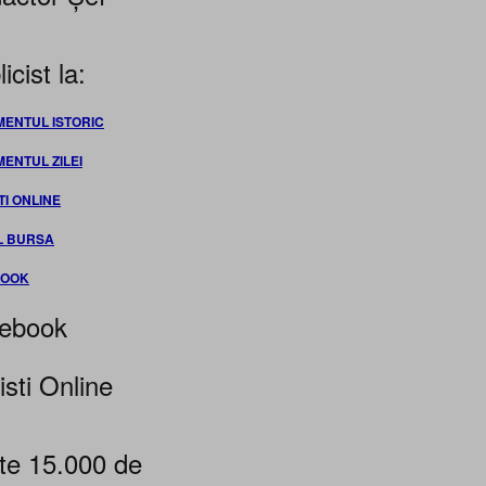
icist la:
MENTUL ISTORIC
MENTUL ZILEI
TI ONLINE
L BURSA
BOOK
ebook
isti Online
te 15.000 de