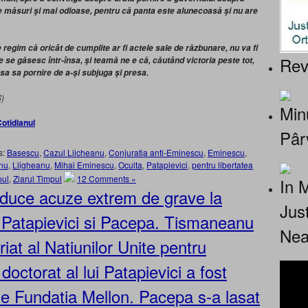
e măsuri şi mai odioase, pentru că panta este alunecoasă şi nu are
regim că oricât de cumplite ar fi actele sale de răzbunare, nu va fi
Rev
ce se găsesc într-însa, şi teamă ne e că, căutând victoria peste tot,
sa sa pornire de a-şi subjuga şi presa.
S)
Minu
otidianul
Pâr
s:
Basescu
,
Cazul Liicheanu
,
Conjuratia anti-Eminescu
,
Eminescu
,
nu
,
Liigheanu
,
Mihai Eminescu
,
Oculta
,
Patapievici
,
pentru libertatea
pul
,
Ziarul Timpul
12 Comments »
In 
aduce acuze extrem de grave la
Jus
 Patapievici si Pacepa. Tismaneanu
Nea
iat al Natiunilor Unite pentru
 doctorat al lui Patapievici a fost
e Fundatia Mellon. Pacepa s-a lasat