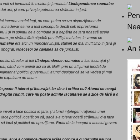
a voit să lovească în existenţa jurnalului
,
L’Independence roumaine
oi ani, şi care priveşte petrecerea străinilor în ţară.
Pen
tat facerea acelei legi, nu vom putea scuza dispoziţiunea de
Nea
 că într-adevăr ea nu a fost concepută decât sub impresiunea
 II şi în spiritul de a combate şi a depărta de ţara noastră acele
oare, pe străinii fără căpătâi pe nihilişti mai ales, în vreme ce
era aici un muncitor liniştit, stabilit de mai mult timp în ţară şi
roumaine
An 
tipograf, îndeosebi de calitatea sa de jurnalist.
itul director al foii
a fost încurajat şi
L’Independence roumaine
ual, când vom aminti aci că dl. Galli, prin un alt jurnal fundat de
rijinitor al politicii guvernului, atunci desigur că se va vedea şi mai
 de expulsare de acum.
 poate fi tolerat şi încurajat, iar de a-l critica nu? Atunci se neagă
dreptul ciuntit, care nu poate admite facultatea de a zice da fără a o
 învoit a face politică în ţară, şi atunci înţelegem raţiunea unei
face politică locală; ori că, dacă s-a tolerat odată străinului d-a face
să facă şi politică de opoziţiune. Fapta de la început a acestui guvern
ult, spre a convinge despre urâta pornire a guvernului asupra