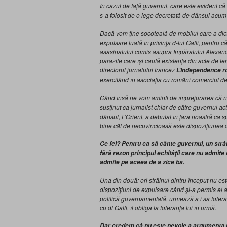
În cazul de faţă guvernul, care este evident că 
s-a folosit de o lege decretată de dânsul acum d
Dacă vom ţine socoteală de mobilul care a dic
expulsare luată în privinţa d-lui Galli, pentru
asasinatului comis asupra Împăratului Alexandru
parazite care îşi caută existenţa din acte de ter
directorul jurnalului francez
L’Independence 
exercitând în asociaţia cu români comerciul de 
Când însă ne vom aminti de împrejurarea că num
susţinut ca jurnalist chiar de către guvernul act
dânsul, L’Orient, a debutat în ţara noastră ca sp
bine cât de necuvincioasă este dispoziţiunea
Ce fel? Pentru ca să cânte guvernul, un străin
fără rezon principul echităţii care nu admite 
admite pe aceea de a zice ba.
Una din două: ori străinul dintru început nu este
dispoziţiuni de expulsare când şi-a permis el a 
politică guvernamentală, urmează a i sa tolera 
cu dl Galli, îl obliga la toleranţa lui în urmă.
Dar credem că nu este nevoie a argumenta m