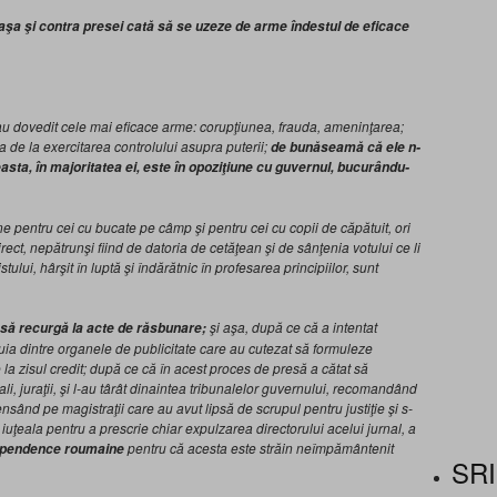
aşa şi contra presei cată să se uzeze de arme îndestul de eficace
s-au dovedit cele mai eficace arme: corupţiunea, frauda, ameninţarea;
 de la exercitarea controlului asupra puterii;
de bunăseamă că ele n-
asta, în majoritatea ei, este în opoziţiune cu guvernul, bucurându-
pentru cei cu bucate pe câmp şi pentru cei cu copii de căpătuit, ori
rect, nepătrunşi fiind de datoria de cetăţean şi de sânţenia votului ce li
tului, hârşit în luptă şi îndărătnic în profesarea principiilor, sunt
şi aşa, după ce că a intentat
l să recurgă la acte de răsbunare;
nuia dintre organele de publicitate care au cutezat să formuleze
 la zisul credit; după ce că în acest proces de presă a cătat să
ali, juraţii, şi l-au târât dinaintea tribunalelor guvernului, recomandând
ând pe magistraţii care au avut lipsă de scrupul pentru justiţie şi s-
uţeala pentru a prescrie chiar expulzarea directorului acelui jurnal, a
pentru că acesta este străin neîmpământenit
ependence roumaine
SRI