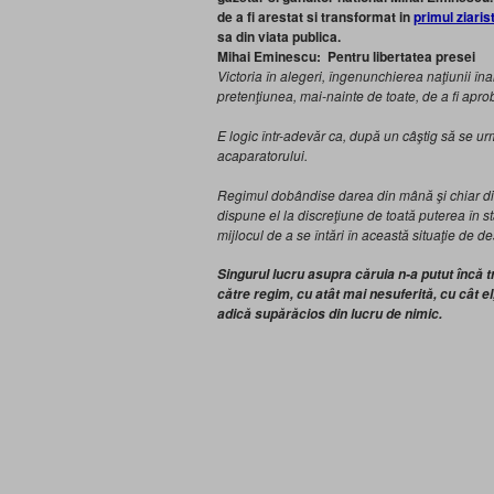
de a fi arestat si transformat in
primul ziaris
sa din viata publica.
Mihai Eminescu: Pentru libertatea presei
Victoria în alegeri, îngenunchierea naţiunii înai
pretenţiunea, mai-nainte de toate, de a fi aprob
E logic într-adevăr ca, după un câştig să se urm
acaparatorului.
Regimul dobândise darea din mână şi chiar din 
dispune el la discreţiune de toată puterea în sta
mijlocul de a se întări în această situaţie de des
Singurul lucru asupra căruia n-a putut încă
către regim, cu atât mai nesuferită, cu cât el,
adică supărăcios din lucru de nimic.