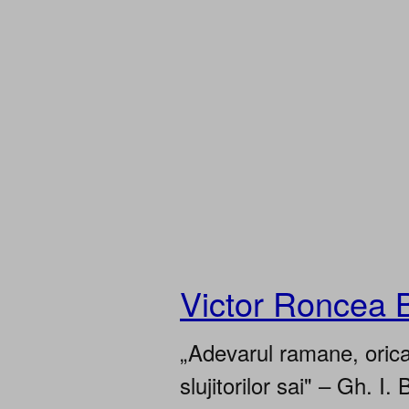
Victor Roncea 
„Adevarul ramane, oricar
slujitorilor sai" – Gh. I. 