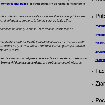
t roman detinut politic
si tratat psihiatric ca forma de eliminare a
Publ
ntea puterii uzurpatoare, deşteaptă şi apetituri tiranice, printre care
at şi aplaudat uzurpatorul în faptele sale, pe toate căile.
EVENI
ărească un altul, şi în fine tot, spre deplina satisfacţiune a
EVENI
picioare, a celor ce poartă numele de mandatari ai naţiunii; astfel
ZIARIS
t, făcând ori şi ce vrea fără a fi controlat şi nu se gândeşte decât la
fătare şi răsfăţ.
ZIARU
 triumfa a rămas numai presa, şi aceasta se consideră, credem, de
FACE
 în exerciţiul puterii discreţionare, a trebuit să devină năzuros,
Fac
Ziar
Pes