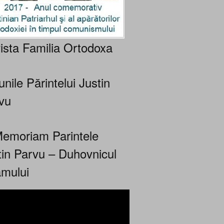
ista Familia Ortodoxa
nile Părintelui Justin
vu
Memoriam Parintele
tin Parvu – Duhovnicul
mului