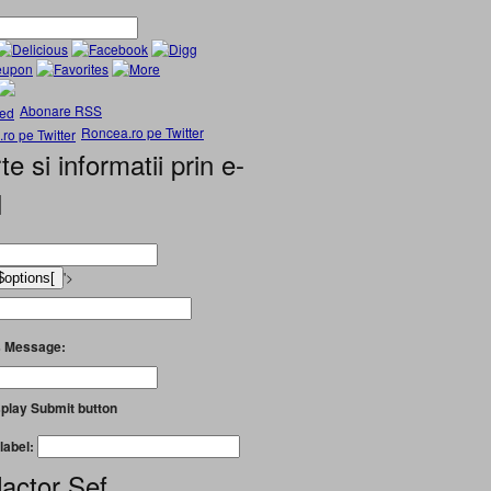
Abonare RSS
Roncea.ro pe Twitter
te si informatii prin e-
l
'>
 Message:
play Submit button
label:
actor Șef