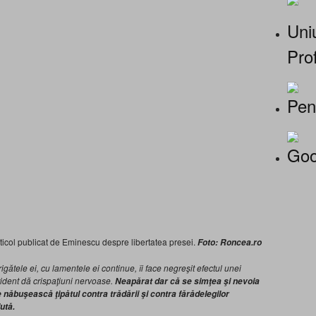
Uniu
Prof
Pen
Goo
rticol publicat de Eminescu despre libertatea presei.
Foto: Roncea.ro
igătele ei, cu lamentele ei continue, îi face negreşit efectul unei
trident dă crispaţiuni nervoase.
Neapărat dar că se simţea şi nevoia
e năbuşească ţipătul contra trădării şi contra fărădelegilor
lută.