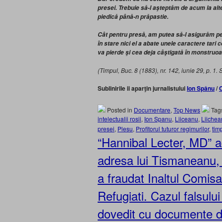
presei. Trebuie să-l aşteptăm de acum la alt
piedică până-n prăpastie.
Cât pentru presă, am putea să-l asigurăm pe 
în stare nici el a abate unele caractere tari 
va pierde şi cea deja câştigată în monstruoa
(Timpul, Buc. 8 (1883), nr. 142, iunie 29, p. 1. 
Sublinirile ii aparţin jurnalistului
Ion Spânu
/
C
Posted in
Documentare
,
Top News
Tag
intelectualii rosii
,
Ion Spanu
,
Liiceanu
,
Liichea
presei
,
Plesu
,
Profitorul tuturor regimurilor
,
tim
“Hannibal Lecter, MD” 
adresa lui Tismaneanu,
a fraudat Inaltul Comisar
Refugiati. Cazul falsului
dovedit cu documente d