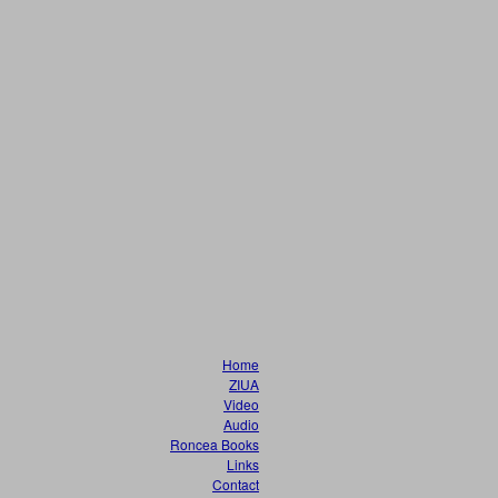
Home
ZIUA
Video
Audio
Roncea Books
Links
Contact