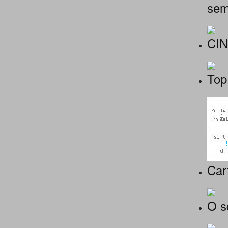
sem
CI
Top
Car
O s