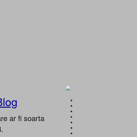
Blog
e ar fi soarta
B.