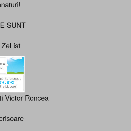
naturi!
NE SUNT
 ZeList
ti Victor Roncea
crisoare