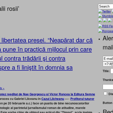
i rosii’
Aler
libertatea presei. “Neapărat dar că
mai
 pune în practică mijlocul prin care
 contra trădării şi contra
pre a fi liniştit în domnia sa
Title:
Thanks
s »
Dis
proces cu Gabriel Liiceanu in
Cazul Liicheanu
—
–
Profitorul tuturor
Button 
n pe 20 februarie a.c.) face un pustiu de bine necunoscatorilor
tologic al parintelui jurnalismului roman de atitudine, marele
Red
Este vorba chiar de ultimul sau articol din “Timpul”, scris inainte