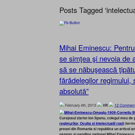
Posts Tagged ‘intelectuali
Mihai Eminescu: Pentru 
se simţea şi nevoia de a
să se năbuşească ţipătul
fărădelegilor regimului, s
absolută”
February 4th, 2013
VR
12 Comment
Curajosul ziarist Ion Spanu, colegul meu de 
regimurilor, Oculta si Intelectualii rosii
(terme
presei din Romania si republica un articol an
gazetar si ganditor national Mihai Eminescu. 