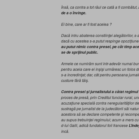
Însă, ca contra a tot răul ce cată a fi combătut,
de a o învinge.
Ei bine, care ar fi fost acelea ?
Dacă întru abaterea constiinţei alegătorilor, 
dacă cu acestea s-a putut respinge opoziţiunea
au putut nimic contra presei, pe cât timp ace
se de sprijinul public.
Armele ce numirăm sunt într-adevăr numai bune 
pentru aceia care ei înşişi urmăresc un folos di
s-a încredinţat; dar, cât pentru persoana jurnalis
custure fără tăiş.
Contra presei şi jurnalistului a cătat regimu
proces de presă, prin Creditul funciar rural, u
acuzaţiune specială contra neregularităţilor de
sustragă pe jurnalist de la judecătorii săi natur
acestora să se declare competente şi recompens
au supus trebuinţei regimului; acum a mers cu i
d-lui Galli, adică fundatorul foii francese
L’Ind
încă.