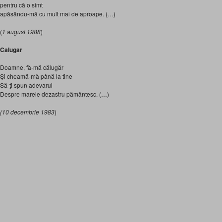
pentru că o simt
apăsându-mă cu mult mai de aproape. (…)
(
1 august 1988
)
Calugar
Doamne, fă-mă călugăr
Şi cheamă-mă până la tine
Să-ţi spun adevarul
Despre marele dezastru pământesc. (…)
(10 decembrie 1983
)