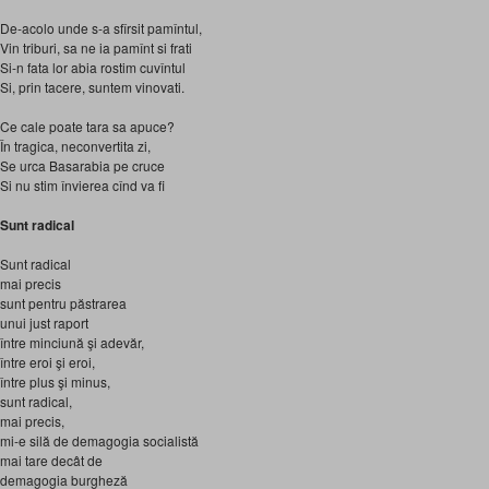
De-acolo unde s-a sfîrsit pamîntul,
Vin triburi, sa ne ia pamînt si frati
Si-n fata lor abia rostim cuvîntul
Si, prin tacere, suntem vinovati.
Ce cale poate tara sa apuce?
În tragica, neconvertita zi,
Se urca Basarabia pe cruce
Si nu stim învierea cînd va fi
Sunt radical
Sunt radical
mai precis
sunt pentru păstrarea
unui just raport
între minciună şi adevăr,
între eroi şi eroi,
între plus şi minus,
sunt radical,
mai precis,
mi-e silă de demagogia socialistă
mai tare decât de
demagogia burgheză