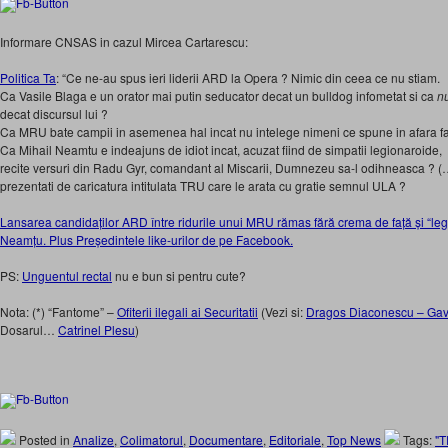
Informare CNSAS in cazul Mircea Cartarescu:
Politica Ta
: “Ce ne-au spus ieri liderii ARD la Opera ? Nimic din ceea ce nu stiam.
Ca Vasile Blaga e un orator mai putin seducator decat un bulldog infometat si ca
n
decat discursul lui ?
Ca MRU bate campii in asemenea hal incat nu intelege nimeni ce spune in afara fapt
Ca Mihail Neamtu e indeajuns de idiot incat, acuzat fiind de simpatii legionaroide, 
recite versuri din Radu Gyr, comandant al Miscarii, Dumnezeu sa-l odihneasca ? (…) 
prezentati de caricatura intitulata TRU care le arata cu gratie semnul ULA ?
Lansarea candidaților ARD între ridurile unui MRU rămas fără crema de față și “legi
Neamțu. Plus Președintele like-urilor de pe Facebook.
PS:
Unguentul rectal
nu e bun si pentru cute?
Nota: (*) “Fantome” –
Ofiterii ilegali ai Securitatii
(Vezi si:
Dragos Diaconescu – Gavr
Dosarul…
Catrinel Plesu
)
Posted in
Analize
,
Colimatorul
,
Documentare
,
Editoriale
,
Top News
Tags:
"