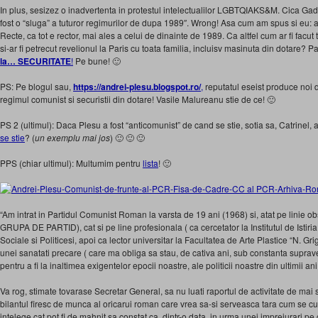
In plus, sesizez o inadvertenta in protestul intelectualilor LGBTQIAKS&M. Cica Gadea
fost o “sluga” a tuturor regimurilor de dupa 1989″. Wrong! Asa cum am spus si eu: a 
Recte, ca tot e rector, mai ales a celui de dinainte de 1989. Ca altfel cum ar fi facut
si-ar fi petrecut revelionul la Paris cu toata familia, incluisv masinuta din dotare? 
la… SECURITATE
!
Pe bune! 🙂
PS: Pe blogul sau,
https://andrei-plesu.blogspot.ro/
,
reputatul eseist produce noi 
regimul comunist si securistii din dotare! Vasile Malureanu stie de ce! 🙂
PS 2 (ultimul): Daca Plesu a fost “anticomunist” de cand se stie, sotia sa, Catrinel, a 
se stie
? (
un exemplu mai jos
) 🙂 🙂 🙂
PPS (chiar ultimul): Multumim pentru
lista
! 🙂
“Am intrat in Partidul Comunist Roman la varsta de 19 ani (1968) si, atat pe li
GRUPA DE PARTID), cat si pe line profesionala ( ca cercetator la Institutul de Istiria
Sociale si Politicesi, apoi ca lector universitar la Facultatea de Arte Plastice “N. Gr
unei sanatati precare ( care ma obliga sa stau, de cativa ani, sub constanta suprav
pentru a fi la inaltimea exigentelor epocii noastre, ale politicii noastre din ultimii ani
Va rog, stimate tovarase Secretar General, sa nu luati raportul de activitate de mai 
bilantul firesc de munca al oricarui roman care vrea sa-si serveasca tara cum se cuvi
intelege cat pot fi de mahnit sa constat ca, dintr-o data, in urma unei imprejurari pe