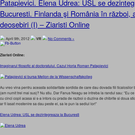
Patapievici. Elena Udrea: USL se dezinteg
Bucuresti. Finlanda şi România în război, 
deosebiri (I) – Ziaristi Online
April 9th, 2012
VR
No Comments »
Ziaristi Online:
Imaginarul filosofic al doctoratului. Cazul Horia Roman Patapievici
Au vreo vina pentru aceasta solidaritate sordida de care dau dovada fiii ticalosilor b
(am numit trei mai sus)? Nu stiu. Dar Fanus Neagu se intreba la randul sau: “Eu ce 
cu cinci copii acasa si s-a intors cu prada de razboi o duzina de chibrite si doua st
ar fi lasat mostenire sa dau peste ei, sa le pun la sediul lor!”
Elena Udrea: USL se dezintegreaza la Bucuresti