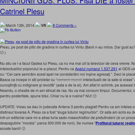
MINCIUNII GDS. PLUS: Fisa DIE a fostei 
Catrinel Plesu
March 13th, 2014
VR
8 Comments »
Plesu, pe post de pitic de gradina in curtea lui Vintu (Banii n-au miros. Dar gust au
🙂 )
Nu stiu ce i-a facut Gadea lui Plesu, ca nu ma mai uit la televizor de ceva vreme. Nu 
intelectualilor poporului le-a placut. Pentru ca
Apelul numarul 1.537.291
al GDS-ulu
cu: “Cei care semnăm acest apel ne considerăm noi înşine agresaţi.”. Deci le plac
Basca ca incepe in stil proletar cu “
oamenii muncii
intelectualii de la sate si orase”
cunoştinţă cu indignare şi revoltă” (asta e de la ei). Am aflat in schimb, pe aceeasi 
Neamtu, o chestie de m-am stricat de ras. Nu va mai consum timpul. Documentul, care
pentru posteritate, spune totul. Chiar nu le e rusine? NU! 🙂
UPDATE: Vreau sa dau in judecata Antena 3 pentru plagiat! Pentru ca am inteles 
distinsul tovaras A. Plesu ca a fost “sluga tuturor regimurilor”. Or asta am scris e
intr-un editorial care mi-a atras furia sado-masochistilor de pretutindeni (si un proc
despagubire “morala”: parca 300.000 de roni). Se numea “
Profitorul tuturor regim
scoate banii! 🙂