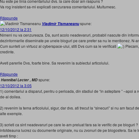
Nu este pe linia comentariului dvs. la care doar am raspuns ?
Va rog insistent sa-mi explicati cenzurarea comentariului. Multumesc.
Răspunde
spune:
Vladimir Tismaneanu
12/10/2012 la 2:31
Nimeni nu va cenzureaza. Da, sunt acolo neadevaruri, probabil nascute din informat
dezinformarile diseminate pe unele bloguri pe care prefer sa nu le mentionez. N-
Cum sunteti un virtuoz al cyberspace-ului, stiti Dvs cum sa le verificati
Plecam, 
credinte.
Aveti parerile Dvs, foarte bine. Sa revenim la subiectul articolului.
Răspunde
spune:
Hannibal Lecter , MD
12/10/2012 la 3:05
1) comentariul a disparut, pentru o perioada, din stadiul de “in asteptare ” –apoi a 
de-al doilea.
2) revenim la tema articolului, sigur, dar dvs. ati trecut la “sinecuri” si nu am facut
alte exemple.
3) scrieti ca sint neadevaruri pe care le-am preluat fara sa le verific de pe bloguri
intotdeauna lucrez cu documente originale, nu cu zvonuri de pe blogosfera. Sa le l
aveti timp :