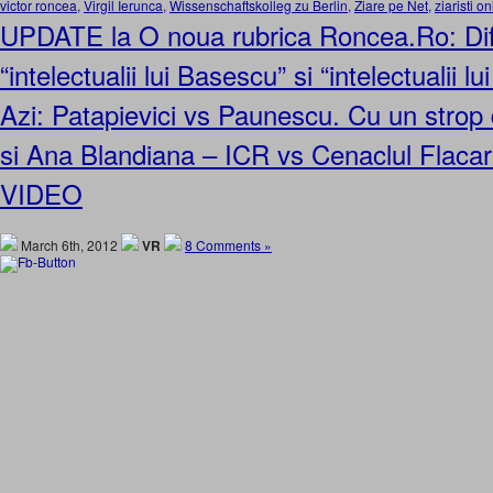
victor roncea
,
Virgil Ierunca
,
Wissenschaftskolleg zu Berlin
,
Ziare pe Net
,
ziaristi on
UPDATE la O noua rubrica Roncea.Ro: Dif
“intelectualii lui Basescu” si “intelectualii 
Azi: Patapievici vs Paunescu. Cu un strop 
si Ana Blandiana – ICR vs Cenaclul Flaca
VIDEO
March 6th, 2012
VR
8 Comments »