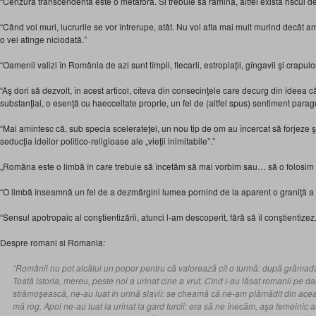
“Cenzura transcendenta este o metafora. Si trebuie sa ramina, altfel exista riscul d
“Când voi muri, lucrurile se vor întrerupe, atât. Nu voi afla mai mult murind decât am a
o vei atinge niciodată.”
“Oamenii valizi în România de azi sunt tîmpii, flecarii, estropiaţii, gîngavii şi crapuloş
“Aş dori să dezvolt, în acest articol, cîteva din consecinţele care decurg din ideea c
substanţial, o esenţă cu haecceitate proprie, un fel de (altfel spus) sentiment paragua
“Mai amintesc că, sub specia scelerateţei, un nou tip de om au încercat să forjeze şi
seducţia ideilor politico-religioase ale „vieţii inimitabile”.”
„Româna este o limbă în care trebuie să încetăm să mai vorbim sau… să o folosim n
“‎O limbă înseamnă un fel de a dezmărgini lumea pornind de la aparent o graniţă a 
“Sensul apotropaic al conştientizării, atunci l-am descoperit, fără să îl conştientizez.
Despre romani si Romania:
“Românii nu pot alcătui un popor pentru că valorează cît o turmă: după grămadă,
Toată istoria, mereu, peste noi a urinat cine a vrut. Cînd i-au lăsat romanii pe da
strămoşească, ne-au luat în urină slavii: se cheamă că ne-am plămădit din ace
mă rog. Apoi ne-au luat la urinat la gard turcii: era să ne înecăm, aşa temeinic 