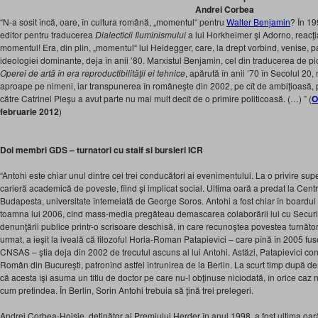
Andrei Corbea
“N-a sosit încă, oare, în cultura română, „momentul“ pentru
Walter Benjamin
? În 1
editor pentru traducerea
Dialecticii Iluminismului
a lui Horkheimer şi Adorno, reacţi
momentul! Era, din plin, „momentul“ lui Heidegger, care, la drept vorbind, venise, 
ideologiei dominante, deja în anii ’80. Marxistul Benjamin, cel din traducerea de p
Operei de artă în era reproductibilităţii ei tehnice
, apărută în anii ’70 în Secolul 20,
aproape pe nimeni, iar transpunerea în româneşte din 2002, pe cît de ambiţioasă, p
către Catrinel Pleşu a avut parte nu mai mult decît de o primire politicoasă. (…) ” (
O
februarie 2012
)
Doi membri GDS – turnatori cu staif
si bursieri ICR
“Antohi este chiar unul dintre cei trei conducători ai evenimentului. La o privire sup
carieră academică de poveste, fiind şi implicat social. Ultima oară a predat la Cent
Budapesta, universitate întemeiată de George Soros. Antohi a fost chiar în boardul in
toamna lui 2006, cînd mass-media pregăteau demascarea colaborării lui cu Securita
denunţării publice printr-o scrisoare deschisă, în care recunoştea povestea turnător
urmat, a ieşit la iveală că filozoful Horia-Roman Patapievici – care pînă în 2005 fu
CNSAS – ştia deja din 2002 de trecutul ascuns al lui Antohi. Astăzi, Patapievici cond
Român din Bucureşti, patronînd astfel întrunirea de la Berlin. La scurt timp după d
că acesta îşi asuma un titlu de doctor pe care nu-l obţinuse niciodată, în orice caz n
cum pretindea. În Berlin, Sorin Antohi trebuia să ţină trei prelegeri.
Andrei Corbea-Hoişie, deţinător al Premiului Herder în anul 1998, a fost ultima o