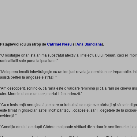
Patapievici (cu un strop de
Catrinel Plesu
si
Ana Blandiana
):
“O nostalgie onanista anima substratul afectiv al intelectualului roman, caci el impi
radicalitatii sale pana la ipsatiune.”
“Melopeea fecală întovărăşeşte cu un ton just revelaţia demisiunilor ireparabile. Intel
asistă belferi la angoasele străzii.”
“Am descoperit, scriind-o, că rana este o valoare feminină şi că a răni pe cineva î
uter. Mormintul este un uter, mortul il fecundează.”
“Cu o insistenţă neruşinată, de care ar trebui să se ruşineze bărbaţii şi să se indi
este filmat în gros-plan astfel încât pântecul, coapsele, sânii, degetele de la picioa
evidenţă.”
“Condiţia omului de după Cădere mai poate străluci divin doar în semitonurile litote