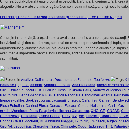
Uniunea Social-Liberală este o construcţie politică artificială, conjuncturală, creat
alegerilor. Nu are absolut nicio legătură cu ce înseamnă cetăţeanul şi nevoile sale.
Finlanda şi România în război, asemănări şi deosebiri (I) – de Cristian Negrea
Cel puţin într-o privinţă, preşedintele a avut dreptate: ni s-a umplut ţara de experţi. 
televiziuni să-şi dea cu părerea, care mai de care, despre evenimente şi fapte, cu
argumentelor şi cunoştinţelor lor. Mai ales în preajma unor date cruciale, a împlinir
evenimente importante pentru istoria noastră, ecranele televiziunilor sunt invadate de
sau militari.
Posted in
Analize
,
Colimatorul
,
Documentare
,
Editoriale
,
Top News
Tags:
0
Paunescu
,
agenta
,
amanta
,
Amanta lui Plesu
,
Ana Blandiana
,
andrei corbea hoisi
Silviu Brucan au facut GDS-ul cu Ion Iliescu in strada Paris
,
Andrew W. Mellon Fell
BadPolitics
,
Banca de Stat a RSR
,
Banca Nationala
,
Bartolomeu Anania
,
Bernstein
homosexualilor
,
Bookfest
,
bursa
,
cacanarii lui soros
,
Caramitru
,
Carmen Bendovsc
Plesu Petrulian
,
Catrinel Plesu
,
Cenaclul Flacara
,
Centrul National al Cartii
,
Cezar 
mintii - Manolescu Plesu Patapievici Liiceanu Cartarescu
,
CNC ICR
,
CNSAS
,
Cons
CorectNews
,
Cotidianul
,
Csaba Bartha
,
DHC
,
DIA
,
die
,
Dinescu
,
Dionis Patapievici
Honoris Causa
,
doctorat
,
Dr. Katharina Biegger
,
E-Politic
,
Eminescu
,
eugen ionesc
GeoPol
,
geopolitica
,
Gheorghe Pascu
,
Ghimpele
,
Gogu Radulescu
,
H.R. Patapievi