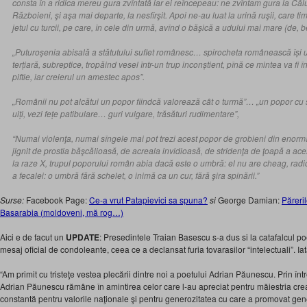
consta în a ridica mereu gura zvîntată iar ei reîncepeau: ne zvîntam gura la Căl
Războieni, şi aşa mai departe, la nesfîrşit. Apoi ne-au luat la urină ruşii, care t
jetul cu turcii, pe care, în cele din urmă, avînd o băşică a udului mai mare (de, b
„Puturoșenia abisală a stătutului suflet românesc… spirocheta românească își 
terțiară, subreptice, tropăind vesel într-un trup inconștient, pînă ce mintea va fi în
piftie, iar creierul un amestec apos”.
„Românii nu pot alcătui un popor fiindcă valorează cât o turmă”… „un popor cu 
uiți, vezi fețe patibulare… guri vulgare, trăsături rudimentare”,
“Numai violenţa, numai sîngele mai pot trezi acest popor de grobieni din enorm
jignit de prostia băşcălioasă, de acreala invidioasă, de stridenţa de ţoapă a acest
la raze X, trupul poporului român abia dacă este o umbră: el nu are cheag, radiog
a fecalei: o umbră fără schelet, o inimă ca un cur, fără şira spinării.”
Surse:
Facebook Page:
Ce-a vrut Patapievici sa spuna?
si
George Damian:
Păreri
Basarabia (moldoveni, mă rog…)
Aici e de facut un
UPDATE
: Presedintele Traian Basescu s-a dus si la catafalcul poet
mesaj oficial de condoleante, ceea ce a declansat furia tovarasilor “intelectuali”. Iat
“Am primit cu tristeţe vestea plecării dintre noi a poetului Adrian Păunescu. Prin într
Adrian Păunescu rămâne în amintirea celor care l-au apreciat pentru măiestria crea
constantă pentru valorile naţionale şi pentru generozitatea cu care a promovat generaţ