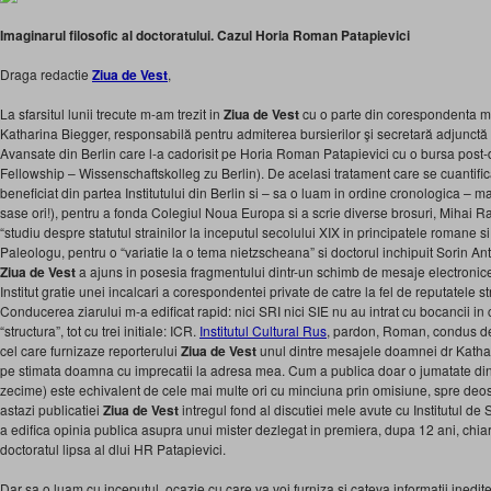
Imaginarul filosofic al doctoratului. Cazul Horia Roman Patapievici
Draga redactie
Ziua de Vest
,
La sfarsitul lunii trecute m-am trezit in
Ziua de Vest
cu o parte din corespondenta m
Katharina Biegger, responsabilă pentru admiterea bursierilor şi secretară adjunctă a 
Avansate din Berlin care l-a cadorisit pe Horia Roman Patapievici cu o bursa post-
Fellowship – Wissenschaftskolleg zu Berlin). De acelasi tratament care se cuantifi
beneficiat din partea Institutului din Berlin si – sa o luam in ordine cronologica – m
sase ori!), pentru a fonda Colegiul Noua Europa si a scrie diverse brosuri, Mihai
“studiu despre statutul strainilor la inceputul secolului XIX in principatele romane si
Paleologu, pentru o “variatie la o tema nietzscheana” si doctorul inchipuit Sorin A
Ziua de Vest
a ajuns in posesia fragmentului dintr-un schimb de mesaje electronice
Institut gratie unei incalcari a corespondentei private de catre la fel de reputatele s
Conducerea ziarului m-a edificat rapid: nici SRI nici SIE nu au intrat cu bocancii in
“structura”, tot cu trei initiale: ICR.
Institutul Cultural Rus
, pardon, Roman, condus de
cel care furnizaze reporterului
Ziua de Vest
unul dintre mesajele doamnei dr Katha
pe stimata doamna cu imprecatii la adresa mea. Cum a publica doar o jumatate din
zecime) este echivalent de cele mai multe ori cu minciuna prin omisiune, spre deos
astazi publicatiei
Ziua de Vest
intregul fond al discutiei mele avute cu Institutul de 
a edifica opinia publica asupra unui mister dezlegat in premiera, dupa 12 ani, chiar 
doctoratul lipsa al dlui HR Patapievici.
Dar sa o luam cu inceputul, ocazie cu care va voi furniza si cateva informatii inedite,