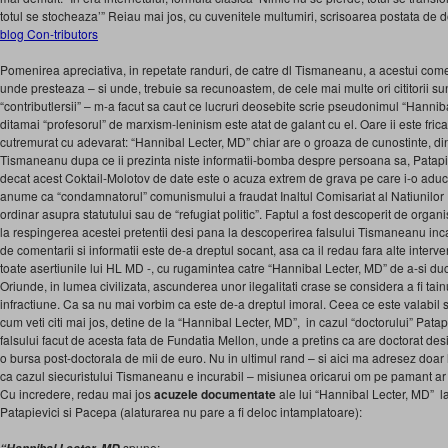
totul se stocheaza’” Reiau mai jos, cu cuvenitele multumiri, scrisoarea postata de
blog Con-tributors
Pomenirea apreciativa, in repetate randuri, de catre dl Tismaneanu, a acestui come
unde presteaza – si unde, trebuie sa recunoastem, de cele mai multe ori cititorii sun
“contributlersii” – m-a facut sa caut ce lucruri deosebite scrie pseudonimul “Hanni
ditamai “profesorul” de marxism-leninism este atat de galant cu el. Oare ii este fric
cutremurat cu adevarat: “Hannibal Lecter, MD” chiar are o groaza de cunostinte, din
Tismaneanu dupa ce ii prezinta niste informatii-bomba despre persoana sa, Patapie
decat acest Coktail-Molotov de date este o acuza extrem de grava pe care i-o aduce
anume ca “condamnatorul” comunismului a fraudat Inaltul Comisariat al Natiunilor 
ordinar asupra statutului sau de “refugiat politic”. Faptul a fost descoperit de orga
la respingerea acestei pretentii desi pana la descoperirea falsului Tismaneanu inc
de comentarii si informatii este de-a dreptul socant, asa ca il redau fara alte interv
toate asertiunile lui HL MD -, cu rugamintea catre “Hannibal Lecter, MD” de a-si duc
Oriunde, in lumea civilizata, ascunderea unor ilegalitati crase se considera a fi tainu
infractiune. Ca sa nu mai vorbim ca este de-a dreptul imoral. Ceea ce este valabil
cum veti citi mai jos, detine de la “Hannibal Lecter, MD”, in cazul “doctorului” Patap
falsului facut de acesta fata de Fundatia Mellon, unde a pretins ca are doctorat des
o bursa post-doctorala de mii de euro. Nu in ultimul rand – si aici ma adresez doar 
ca cazul siecuristului Tismaneanu e incurabil – misiunea oricarui om pe pamant ar t
Cu incredere, redau mai jos
acuzele
documentate
ale lui “Hannibal Lecter, MD” l
Patapievici si Pacepa (alaturarea nu pare a fi deloc intamplatoare):
spune: