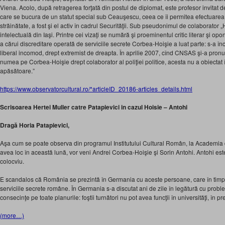
Viena. Acolo, după retragerea forţată din postul de diplomat, este profesor invitat de
care se bucura de un statut special sub Ceauşescu, ceea ce îi permitea efectuarea
străinătate, a fost şi el activ în cadrul Securităţii. Sub pseudonimul de colaborator „
intelectuală din Iaşi. Printre cei vizaţi se numără şi proeminentul critic literar şi op
a cărui discreditare operată de serviciile secrete Corbea-Hoişie a luat parte: s-a î
liberal incomod, drept extremist de dreapta. În aprilie 2007, cînd CNSAS şi-a pronun
numea pe Corbea-Hoişie drept colaborator al poliţiei politice, acesta nu a obiectat î
apăsătoare.”
https://www.observatorcultural.ro/*articleID_20186-articles_details.html
Scrisoarea Hertei Muller catre Patapievici in cazul Hoisie – Antohi
Dragă Horia Patapievici,
Aşa cum se poate observa din programul Institutului Cultural Român, la Academia 
avea loc în această lună, vor veni Andrei Corbea-Hoişie şi Sorin Antohi. Antohi este
colocviu.
E scandalos că România se prezintă în Germania cu aceste persoane, care în timpul
serviciile secrete române. În Germania s-a discutat ani de zile în legătură cu proble
consecinţe pe toate planurile: foştii turnători nu pot avea funcţii în universităţi, în pres
(more…)