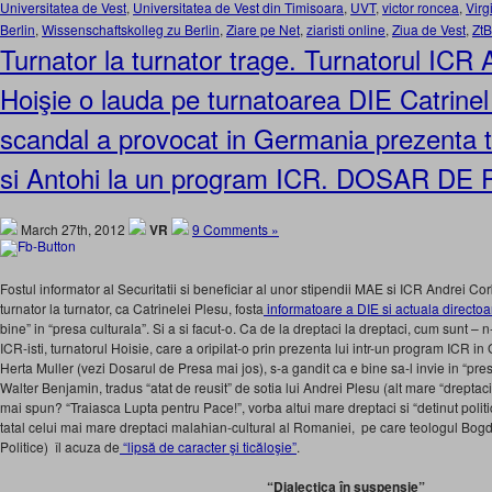
Universitatea de Vest
,
Universitatea de Vest din Timisoara
,
UVT
,
victor roncea
,
Virg
Berlin
,
Wissenschaftskolleg zu Berlin
,
Ziare pe Net
,
ziaristi online
,
Ziua de Vest
,
ZtB
Turnator la turnator trage. Turnatorul ICR
Hoişie o lauda pe turnatoarea DIE Catrine
scandal a provocat in Germania prezenta tu
si Antohi la un program ICR. DOSAR DE
March 27th, 2012
VR
9 Comments »
Fostul informator al Securitatii si beneficiar al unor stipendii MAE si ICR Andrei Co
turnator la turnator, ca Catrinelei Plesu, fosta
informatoare a DIE si actuala directo
bine” in “presa culturala”. Si a si facut-o. Ca de la dreptaci la dreptaci, cum sunt –
ICR-isti, turnatorul Hoisie, care a oripilat-o prin prezenta lui intr-un program ICR 
Herta Muller (vezi Dosarul de Presa mai jos), s-a gandit ca e bine sa-l invie in “pre
Walter Benjamin, tradus “atat de reusit” de sotia lui Andrei Plesu (alt mare “dreptaci”
mai spun? “Traiasca Lupta pentru Pace!”, vorba altui mare dreptaci si “detinut poli
tatal celui mai mare dreptaci malahian-cultural al Romaniei, pe care teologul Bogd
Politice) îl acuza de
“lipsă de caracter şi ticăloşie”
.
“Dialectica în suspensie”