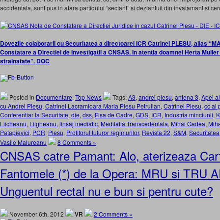
accidentala, sunt pus in afara partidului “sectant” si dezlantuit din invatamant si ce
Dovezile colaborarii cu Securitatea a directoarei ICR Catrinel PLESU, alias “M
Constatare a Directiei de Investigatii a CNSAS. In atentia doamnei Herta Muller s
strainatate”. DOC
Posted in
Documentare
,
Top News
Tags:
A3
,
andrei plesu
,
antena 3
,
Apel al
cu Andrei Pleşu
,
Catrinel Lacramioara Maria Plesu Petrulian
,
Catrinel Plesu
,
cc al 
Conferentiar la Securitate
,
die
,
dss
,
Fisa de Cadre
,
GDS
,
ICR
,
Industria minciunii
,
K
Liicheanu
,
Liigheanu
,
linsaj mediatic
,
Meditatia Transcedentala
,
Mihai Gadea
,
Mih
Patapievici
,
PCR
,
Plesu
,
Profitorul tuturor regimurilor
,
Revista 22
,
S&M
,
Securitatea
Vasile Malureanu
8 Comments »
CNSAS catre Pamant: Alo, aterizeaza Car
Fantomele (*) de la Opera: MRU si TRU 
Unguentul rectal nu e bun si pentru cute?
November 6th, 2012
VR
2 Comments »