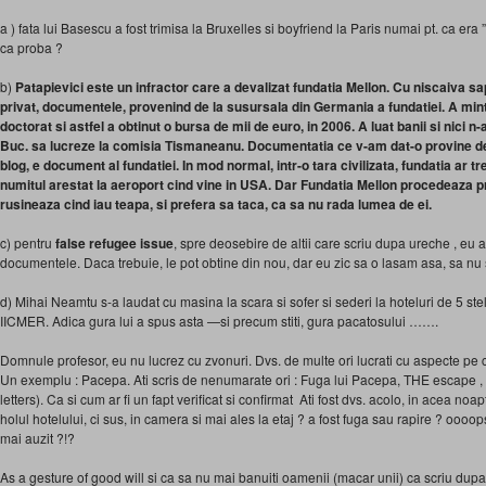
a ) fata lui Basescu a fost trimisa la Bruxelles si boyfriend la Paris numai pt. ca era
ca proba ?
b)
Patapievici este un infractor care a devalizat fundatia Mellon. Cu niscaiva s
privat, documentele, provenind de la susursala din Germania a fundatiei. A mi
doctorat si astfel a obtinut o bursa de mii de euro, in 2006. A luat banii si nici n
Buc. sa lucreze la comisia Tismaneanu. Documentatia ce v-am dat-o provine de 
blog, e document al fundatiei. In mod normal, intr-o tara civilizata, fundatia ar tr
numitul arestat la aeroport cind vine in USA. Dar Fundatia Mellon procedeaza 
rusineaza cind iau teapa, si prefera sa taca, ca sa nu rada lumea de ei.
c) pentru
false refugee issue
, spre deosebire de altii care scriu dupa ureche , eu a
documentele. Daca trebuie, le pot obtine din nou, dar eu zic sa o lasam asa, sa nu
d) Mihai Neamtu s-a laudat cu masina la scara si sofer si sederi la hoteluri de 5 st
IICMER. Adica gura lui a spus asta —si precum stiti, gura pacatosului …….
Domnule profesor, eu nu lucrez cu zvonuri. Dvs. de multe ori lucrati cu aspecte pe car
Un exemplu : Pacepa. Ati scris de nenumarate ori : Fuga lui Pacepa, THE escape , 
letters). Ca si cum ar fi un fapt verificat si confirmat Ati fost dvs. acolo, in acea no
holul hotelului, ci sus, in camera si mai ales la etaj ? a fost fuga sau rapire ? oooo
mai auzit ?!?
As a gesture of good will si ca sa nu mai banuiti oamenii (macar unii) ca scriu dupa 