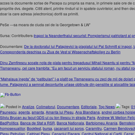
acces la documente scrise de Pacepa cu propria sa mana, in primele sale ore de cap
propriile dvs. degete. Cititi atent, printre rinduri si in spatele cuvintelor, and then d
doar la care adresa (electronica) doriti sa primiti.
PeSe —sa moara de ciuda cei de la Georgetown & LW”
Sursa: Contributlers-
Inapoi la Neanderthalul securist: Pompierismul patriotard al p
Documentare:
De la doctoratul lui Patapievici la plagiatul lui Pal Schmitt si inapoi, 
Corespondenta deschisa cu Ziua de Vest si Wissenschaftskolleg zu Berlin
Dinu Zamfirescu scoate nota de plata pentru trepadusul Mihail Neamtu si pentru “Mar
Tismaneanu, cel care trambita: “Eu am facut un serviciu statului roman, nu statul 
“Mahalaua inepta” de “patibulari” l-a platit pe Tismaneanu cu zeci de mii de dolari 
lume. Patapievici a semnat deconturile uriase obtinute din pensiiile si alocatiile tai
Posted in
Analize
,
Colimatorul
,
Documentare
,
Editoriale
,
Top News
Tags:
0
Paunescu
,
agenta
,
amanta
,
Amanta lui Plesu
,
Ana Blandiana
,
andrei corbea hoisi
Silviu Brucan au facut GDS-ul cu Ion Iliescu in strada Paris
,
Andrew W. Mellon Fell
BadPolitics
,
Banca de Stat a RSR
,
Banca Nationala
,
Bartolomeu Anania
,
Bernstein
homosexualilor
,
Bookfest
,
bursa
,
cacanarii lui soros
,
Caramitru
,
Carmen Bendovsc
Plesu Petrulian
,
Catrinel Plesu
,
Cenaclul Flacara
,
Centrul National al Cartii
,
Cezar 