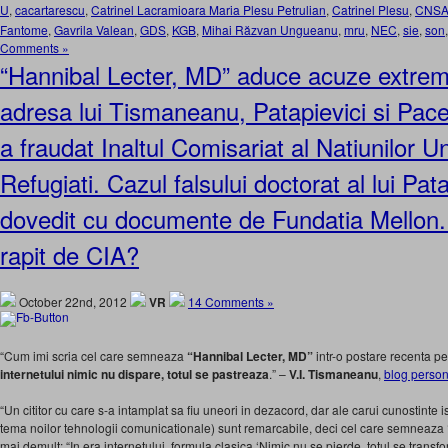
U
,
cacartarescu
,
Catrinel Lacramioara Maria Plesu Petrulian
,
Catrinel Plesu
,
CNS
Fantome
,
Gavrila Valean
,
GDS
,
KGB
,
Mihai Răzvan Ungueanu
,
mru
,
NEC
,
sie
,
son
Comments »
“Hannibal Lecter, MD” aduce acuze extrem
adresa lui Tismaneanu, Patapievici si Pa
a fraudat Inaltul Comisariat al Natiunilor U
Refugiati. Cazul falsului doctorat al lui Pata
dovedit cu documente de Fundatia Mellon.
rapit de CIA?
October 22nd, 2012
VR
14 Comments »
“Cum imi scria cel care semneaza
“Hannibal Lecter, MD”
intr-o postare recenta pe
internetului nimic nu dispare, totul se pastreaza
.” –
V.I. Tismaneanu
,
blog person
“Un cititor cu care s-a intamplat sa fiu uneori in dezacord, dar ale carui cunostinte i
tema noilor tehnologii comunicationale) sunt remarcabile, deci cel care semneaza
mai demult: “In era internetului, formula clasica ‘Nimic nu se pierde, totul se transf