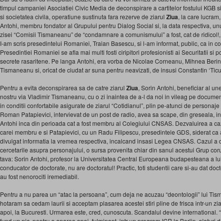
timpul campaniei Asociatiei Civic Media de deconspirare a cartitelor fostului KGB si 
si societatea civila, operatiune sustinuta fara rezerve de ziarul
Ziua
, la care lucram
Antohi, membru fondator al Grupului pentru Dialog Social si, la data respectiva, un
zisei “Comisii Tismaneanu” de “condamnare a comunismului” a fost, cat de ridicol!, u
I-am scris presedintelui Romaniei, Traian Basescu, si l-am informat, public, ca in c
Presedintiei Romaniei se afla mai multi fosti ciripitori profesionisti ai Securitatii si po
secrete rasaritene. Pe langa Antohi, era vorba de Nicolae Corneanu, Mihnea Berind
Tismaneanu si, oricat de ciudat ar suna pentru neavizati, de insusi Constantin ‘Tic
Pentru a evita deconspirarea sa de catre ziarul
Ziua
, Sorin Antohi, beneficiar al unei
nostru via Vladimir Tismaneanu, cu o zi inaintea de a-l da noi in vileag pe docume
in conditii confortabile asigurate de ziarul “Cotidianul”, plin pe-atunci de personaj
Roman Patapievici, intervievat de un post de radio, avea sa scape, din greseala, in
Antohi inca din perioada cat a fost membru al Colegiului CNSAS. Dezvaluirea a ca
carei membru e si Patapievici, cu un Radu Filipescu, presedintele GDS, siderat ca
divulgat informatia la vremea respectiva, incalcand insasi Legea CNSAS. Cazul a d
cercetarile asupra personajului, o sursa provenita chiar din sanul acestui Grup cor
tava: Sorin Antohi, profesor la Universitatea Central Europeana budapesteana a lui
conducator de doctorate, nu are doctoratul! Practic, toti studentii care si-au dat doc
au fost nenorociti iremediabil.
Pentru a nu parea un “atac la persoana”, cum deja ne acuzau “deontologii” lui Tism
hotaram sa cedam laurii si acceptam plasarea acestei stiri pline de frisca intr-un zia
apoi, la Bucuresti. Urmarea este, cred, cunoscuta. Scandalul devine international. 
fund un pic, pentru a aparea apoi, fulminant, intr-un program ICR la Berlin, alaturi de 