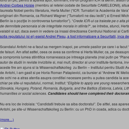
Andrei-Corbea Hoisie
(membru al retelei codate de Securitate CAMELEONII), situati
laureata Nobel pentru literatura, Herta Muller (“ICR: Turnatori la Academia de Vara”),
originari din Romania, ca Richard Wagner (“Turnatorii ne dau lectii”) si Ernest Wichn
Berlin ia o poziţie în controversa turnatorilor”). “
Crede ICR-ul ca traieste pe o alta 
de demnitate personala si de integritate morala in stiinta?
“, se intreba, atunci, Her
valabil si azi, daca avem in vedere ca insasi directoarea Centrului National al Carti
sotia reputatului (si el) eseist Andrei Plesu, a fost informatoare a Securitatii, inca de
Scandalul Antohi ne-a facut sa mergem inapoi, pe urmele pasilor pe care i-a facut 
de falsuri. Am aflat astfel, ceea ce avea sa confirme si Herta Muller, ca, pe deasup
a compromis lumea stiintifica romaneasca pe intreaga planeta (mai putin pe “Plane
autor de studii in reviste invizibile si, mai mult, director al unor institute-fantoma, i
aceste fire am ajuns si la Wissenschaftskolleg zu Berlin – Institutul pentru Studii A
de Antohi, l-am gasit si pe Horia Roman Patapievici, ca bursier al “Andrew W. Mello
de ochi ne-a atras atentia asupra conditiei necesare pentru a putea candida la ace
chiar pe site-ul reputatului, normal, Institut: “
Eligible to apply are young researcher
Slovakia, Hungary, Poland, Romania, Bulgaria, and the Baltics (Estonia, Latvia, Li
humanities or social sciences.
Candidates should have completed their doctorat
Nu era loc de indoiala: “Candidatii trebuie sa aiba doctoratul”. De altfel, asa aparea
Antohi, pe site-ul Wissenschaftskolleg zu Berlin: cu un PhD in coada, adica cu docto
(more…)