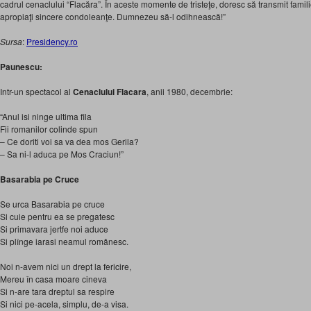
cadrul cenaclului “Flacăra”. În aceste momente de tristeţe, doresc să transmit familiei
apropiaţi sincere condoleanţe. Dumnezeu să-l odihnească!”
Sursa
:
Presidency.ro
Paunescu:
Intr-un spectacol al
Cenaclului Flacara
, anii 1980, decembrie:
“Anul isi ninge ultima fila
Fii romanilor colinde spun
– Ce doriti voi sa va dea mos Gerila?
– Sa ni-l aduca pe Mos Craciun!”
Basarabia pe Cruce
Se urca Basarabia pe cruce
Si cuie pentru ea se pregatesc
Si primavara jertfe noi aduce
Si plînge iarasi neamul românesc.
Noi n-avem nici un drept la fericire,
Mereu în casa moare cineva
Si n-are tara dreptul sa respire
Si nici pe-acela, simplu, de-a visa.