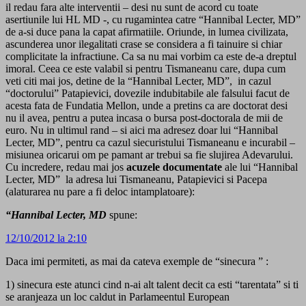
il redau fara alte interventii – desi nu sunt de acord cu toate
asertiunile lui HL MD -, cu rugamintea catre “Hannibal Lecter, MD”
de a-si duce pana la capat afirmatiile. Oriunde, in lumea civilizata,
ascunderea unor ilegalitati crase se considera a fi tainuire si chiar
complicitate la infractiune. Ca sa nu mai vorbim ca este de-a dreptul
imoral. Ceea ce este valabil si pentru Tismaneanu care, dupa cum
veti citi mai jos, detine de la “Hannibal Lecter, MD”, in cazul
“doctorului” Patapievici, dovezile indubitabile ale falsului facut de
acesta fata de Fundatia Mellon, unde a pretins ca are doctorat desi
nu il avea, pentru a putea incasa o bursa post-doctorala de mii de
euro. Nu in ultimul rand – si aici ma adresez doar lui “Hannibal
Lecter, MD”, pentru ca cazul siecuristului Tismaneanu e incurabil –
misiunea oricarui om pe pamant ar trebui sa fie slujirea Adevarului.
Cu incredere, redau mai jos
acuzele
documentate
ale lui “Hannibal
Lecter, MD” la adresa lui Tismaneanu, Patapievici si Pacepa
(alaturarea nu pare a fi deloc intamplatoare):
“Hannibal Lecter, MD
spune:
12/10/2012 la 2:10
Daca imi permiteti, as mai da cateva exemple de “sinecura ” :
1) sinecura este atunci cind n-ai alt talent decit ca esti “tarentata” si ti
se aranjeaza un loc caldut in Parlameentul European