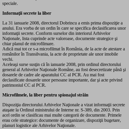
speciale.
Informaţii secrete la liber
La 31 ianuarie 2008, directorul Dobrincu a emis prima dispoziţie a
anului. Era vorba de un ordin în care se specifica declasificarea unor
informaţii secrete. Conform surselor din interiorul Arhivelor
Naţionale, lista cuprinde acte valoroase, documente strategice şi
chiar planul de microfilmare.
Adică mai tot ce s-a microfilmat în România, de la acte de atestare a
românilor în Transilvania, la acte de proprietate ale unor imobile
vechi.
Aceleaşi surse susţin că în ianuarie 2008, prin ordinul directorului
general al Arhivelor Naţionale Române, au fost desecretizate până şi
dosarele de cadre ale aparatului CC al PCR. Au mai fost
declasificate dosarele unor persoane importante, dar şi acte privind
patrimoniul CC al PCR.
Microfilmele, la liber pentru spionajul străin
Dispoziţia directorului Arhivelor Naţionale a vizat informaţii secrete
ataşate la Ordinul ministrului de Interne nr. S-389, din 2003. Prin
acel ordin se clasificau mai multe categorii de documente. Primele
erau cele strategice: documente de organizare, dispoziţii bugetare,
planuri logistice ale Arhivelor Naţionale.