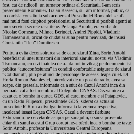
fost, cat de ridicol!, un turnator ordinar al Securitatii. I-am scris
presedintelui Romaniei, Traian Basescu, si l-am informat, public, ca
in comisia constituita sub acoperisul Presedintiei Romaniei se afla
mai multi fosti ciripitori profesionisti ai Securitatii si posibili agenti ai
unor servicii secrete rasaritene. Pe langa Antohi, era vorba de
Nicolae Corneanu, Mihnea Berindei, Andrei Pippidi, Vladimir
Tismaneanu si, oricat de ciudat ar suna pentru neavizati, de insusi
Constantin ‘Ticu” Dumitrescu.
Pentru a evita deconspirarea sa de catre ziarul
Ziua
, Sorin Antohi,
beneficiar al unei turnatorii din interiorul ziarului nostru via Vladimir
Tismaneanu, cu o zi inaintea de a-l da noi in vileag pe documente isi
publica “autoconfesiunea” in conditii confortabile asigurate de ziarul
“Cotidianul”, plin pe-atunci de personaje de aceeasi teapa cu el. Dl
Horia Roman Patapievici, intervievat de un post de radio, avea sa
scape, din greseala, informatia ca a stiut de Cazul Antohi inca din
perioada cat a fost membru al Colegiului CNSAS. Dezvaluirea a
cazut ca o bomba in curtea GDS, al carei membru e si Patapievici,
cu un Radu Filipescu, presedintele GDS, siderat ca actualul
presedinte ICR nu a divulgat informatia la vremea respectiva,
incalcand insasi Legea CNSAS. Cazul a devenit fierbinte.
Extinzandu-ne cercetarile asupra personajului, o sursa provenita
chiar din sanul acestui Grup corupt ne-a oferit inca o bomba pe tava:
Sorin Antohi, profesor la Universitatea Central Europeana
budapesteana a lui Soros, si pe deasupra si conducator de doctorate,