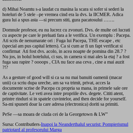
d) Mihai Neamtu s-a laudat cu masina la scara si sofer si sederi la
hoteluri de 5 stele –pe vremea cind era la dvs. la IICMER. Adica
gura lui a spus asta —si precum stiti, gura pacatosului …….
Domnule profesor, eu nu lucrez cu zvonuri. Dvs. de multe ori lucrati
cu aspecte pe care le preluati fara a le verifica. Un exemplu : Pacepa.
Ati scris de nenumarate ori : Fuga lui Pacepa, THE escape , etc
(special am pus capital letters). Ca si cum ar fi un fapt verificat si
confirmat Ati fost dvs. acolo, in acea noapte de pomina din 28.7 ?
Nu jos, in holul hotelului, ci sus, in camera si mai ales la etaj ? a fost
fuga sau rapire ? oooops , CIA nu face asa ceva , cine a mai auzit
?!?
As a gesture of good will si ca sa nu mai banuiti oamenii (macar
unii) ca scriu dupa ureche, am sa va trimit, privat, acces la
documente scrise de Pacepa cu propria sa mana, in primele sale ore
de captivitate. Le veti avea intre propriile dvs. degete. Cititi atent,
printre rinduri si in spatele cuvintelor, and then decide for yourself.
Sa-mi spuneti doar la care adresa (electronica) doriti sa primiti.
PeSe —sa moara de ciuda cei de la Georgetown & LW”
Sursa: Contributlers-
Inapoi la Neanderthalul securist: Pompierismul
patriotard al profesorului Marga