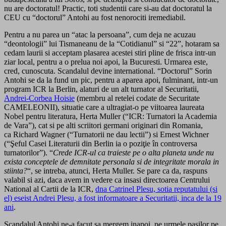
nu are doctoratul! Practic, toti studentii care si-au dat doctoratul la
CEU cu “doctorul” Antohi au fost nenorociti iremediabil.
Pentru a nu parea un “atac la persoana”, cum deja ne acuzau
“deontologii” lui Tismaneanu de la “Cotidianul” si “22”, hotaram sa
cedam laurii si acceptam plasarea acestei stiri pline de frisca intr-un
ziar local, pentru a o prelua noi apoi, la Bucuresti. Urmarea este,
cred, cunoscuta. Scandalul devine international. “Doctorul” Sorin
Antohi se da la fund un pic, pentru a aparea apoi, fulminant, intr-un
program ICR la Berlin, alaturi de un alt turnator al Securitatii,
Andrei-Corbea Hoisie
(membru al retelei codate de Securitate
CAMELEONII), situatie care a ultragiat-o pe viitoarea laureata
Nobel pentru literatura, Herta Muller (“ICR: Turnatori la Academia
de Vara”), cat si pe alti scriitori germani originari din Romania,
ca Richard Wagner (“Turnatorii ne dau lectii”) si Ernest Wichner
(“Şeful Casei Literaturii din Berlin ia o poziţie în controversa
turnatorilor”). “
Crede ICR-ul ca traieste pe o alta planeta unde nu
exista conceptele de demnitate personala si de integritate morala in
stiinta?
“, se intreba, atunci, Herta Muller. Se pare ca da, raspuns
valabil si azi, daca avem in vedere ca insasi directoarea Centrului
National al Cartii de la ICR,
dna Catrinel Plesu, sotia reputatului (si
el) eseist Andrei Plesu, a fost informatoare a Securitatii, inca de la 19
ani
.
Scandalul Antohi ne-a facut sa mergem inapoi, pe urmele pasilor pe