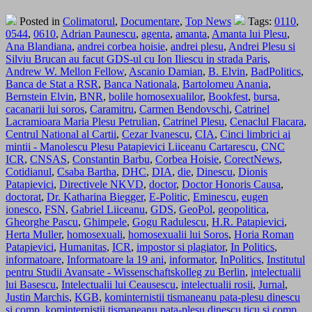
Posted in
Colimatorul
,
Documentare
,
Top News
Tags:
0110
,
0544
,
0610
,
Adrian Paunescu
,
agenta
,
amanta
,
Amanta lui Plesu
,
Ana Blandiana
,
andrei corbea hoisie
,
andrei plesu
,
Andrei Plesu si
Silviu Brucan au facut GDS-ul cu Ion Iliescu in strada Paris
,
Andrew W. Mellon Fellow
,
Ascanio Damian
,
B. Elvin
,
BadPolitics
,
Banca de Stat a RSR
,
Banca Nationala
,
Bartolomeu Anania
,
Bernstein Elvin
,
BNR
,
bolile homosexualilor
,
Bookfest
,
bursa
,
cacanarii lui soros
,
Caramitru
,
Carmen Bendovschi
,
Catrinel
Lacramioara Maria Plesu Petrulian
,
Catrinel Plesu
,
Cenaclul Flacara
,
Centrul National al Cartii
,
Cezar Ivanescu
,
CIA
,
Cinci limbrici ai
mintii - Manolescu Plesu Patapievici Liiceanu Cartarescu
,
CNC
ICR
,
CNSAS
,
Constantin Barbu
,
Corbea Hoisie
,
CorectNews
,
Cotidianul
,
Csaba Bartha
,
DHC
,
DIA
,
die
,
Dinescu
,
Dionis
Patapievici
,
Directivele NKVD
,
doctor
,
Doctor Honoris Causa
,
doctorat
,
Dr. Katharina Biegger
,
E-Politic
,
Eminescu
,
eugen
ionesco
,
FSN
,
Gabriel Liiceanu
,
GDS
,
GeoPol
,
geopolitica
,
Gheorghe Pascu
,
Ghimpele
,
Gogu Radulescu
,
H.R. Patapievici
,
Herta Muller
,
homosexuali
,
homosexualii lui Soros
,
Horia Roman
Patapievici
,
Humanitas
,
ICR
,
impostor si plagiator
,
In Politics
,
informatoare
,
Informatoare la 19 ani
,
informator
,
InPolitics
,
Institutul
pentru Studii Avansate - Wissenschaftskolleg zu Berlin
,
intelectualii
lui Basescu
,
Intelectualii lui Ceausescu
,
intelectualii rosii
,
Jurnal
,
Justin Marchis
,
KGB
,
kominternistii tismaneanu pata-plesu dinescu
si comp
,
kominternistii tismaneanu pata-plesu dinescu ticu si comp
,