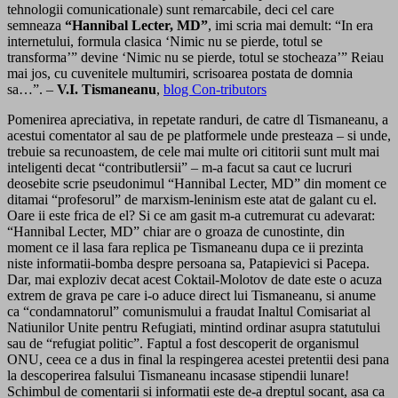
tehnologii comunicationale) sunt remarcabile, deci cel care
semneaza
“Hannibal Lecter, MD”
, imi scria mai demult: “In era
internetului, formula clasica ‘Nimic nu se pierde, totul se
transforma’” devine ‘Nimic nu se pierde, totul se stocheaza’” Reiau
mai jos, cu cuvenitele multumiri, scrisoarea postata de domnia
sa…”. –
V.I. Tismaneanu
,
blog Con-tributors
Pomenirea apreciativa, in repetate randuri, de catre dl Tismaneanu, a
acestui comentator al sau de pe platformele unde presteaza – si unde,
trebuie sa recunoastem, de cele mai multe ori cititorii sunt mult mai
inteligenti decat “contributlersii” – m-a facut sa caut ce lucruri
deosebite scrie pseudonimul “Hannibal Lecter, MD” din moment ce
ditamai “profesorul” de marxism-leninism este atat de galant cu el.
Oare ii este frica de el? Si ce am gasit m-a cutremurat cu adevarat:
“Hannibal Lecter, MD” chiar are o groaza de cunostinte, din
moment ce il lasa fara replica pe Tismaneanu dupa ce ii prezinta
niste informatii-bomba despre persoana sa, Patapievici si Pacepa.
Dar, mai exploziv decat acest Coktail-Molotov de date este o acuza
extrem de grava pe care i-o aduce direct lui Tismaneanu, si anume
ca “condamnatorul” comunismului a fraudat Inaltul Comisariat al
Natiunilor Unite pentru Refugiati, mintind ordinar asupra statutului
sau de “refugiat politic”. Faptul a fost descoperit de organismul
ONU, ceea ce a dus in final la respingerea acestei pretentii desi pana
la descoperirea falsului Tismaneanu incasase stipendii lunare!
Schimbul de comentarii si informatii este de-a dreptul socant, asa ca