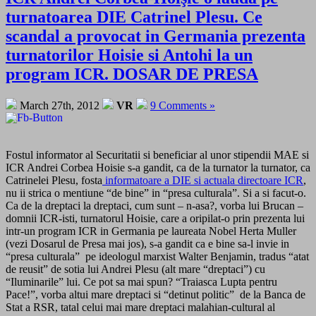
turnatoarea DIE Catrinel Plesu. Ce
scandal a provocat in Germania prezenta
turnatorilor Hoisie si Antohi la un
program ICR. DOSAR DE PRESA
March 27th, 2012
VR
9 Comments »
Fostul informator al Securitatii si beneficiar al unor stipendii MAE si
ICR Andrei Corbea Hoisie s-a gandit, ca de la turnator la turnator, ca
Catrinelei Plesu, fosta
informatoare a DIE si actuala directoare ICR
,
nu ii strica o mentiune “de bine” in “presa culturala”. Si a si facut-o.
Ca de la dreptaci la dreptaci, cum sunt – n-asa?, vorba lui Brucan –
domnii ICR-isti, turnatorul Hoisie, care a oripilat-o prin prezenta lui
intr-un program ICR in Germania pe laureata Nobel Herta Muller
(vezi Dosarul de Presa mai jos), s-a gandit ca e bine sa-l invie in
“presa culturala” pe ideologul marxist Walter Benjamin, tradus “atat
de reusit” de sotia lui Andrei Plesu (alt mare “dreptaci”) cu
“Iluminarile” lui. Ce pot sa mai spun? “Traiasca Lupta pentru
Pace!”, vorba altui mare dreptaci si “detinut politic” de la Banca de
Stat a RSR, tatal celui mai mare dreptaci malahian-cultural al