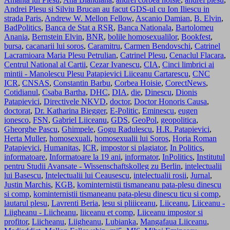
Andrei Plesu si Silviu Brucan au facut GDS-ul cu Ion Iliescu in
strada Paris
,
Andrew W. Mellon Fellow
,
Ascanio Damian
,
B. Elvin
,
BadPolitics
,
Banca de Stat a RSR
,
Banca Nationala
,
Bartolomeu
Anania
,
Bernstein Elvin
,
BNR
,
bolile homosexualilor
,
Bookfest
,
bursa
,
cacanarii lui soros
,
Caramitru
,
Carmen Bendovschi
,
Catrinel
Lacramioara Maria Plesu Petrulian
,
Catrinel Plesu
,
Cenaclul Flacara
,
Centrul National al Cartii
,
Cezar Ivanescu
,
CIA
,
Cinci limbrici ai
mintii - Manolescu Plesu Patapievici Liiceanu Cartarescu
,
CNC
ICR
,
CNSAS
,
Constantin Barbu
,
Corbea Hoisie
,
CorectNews
,
Cotidianul
,
Csaba Bartha
,
DHC
,
DIA
,
die
,
Dinescu
,
Dionis
Patapievici
,
Directivele NKVD
,
doctor
,
Doctor Honoris Causa
,
doctorat
,
Dr. Katharina Biegger
,
E-Politic
,
Eminescu
,
eugen
ionesco
,
FSN
,
Gabriel Liiceanu
,
GDS
,
GeoPol
,
geopolitica
,
Gheorghe Pascu
,
Ghimpele
,
Gogu Radulescu
,
H.R. Patapievici
,
Herta Muller
,
homosexuali
,
homosexualii lui Soros
,
Horia Roman
Patapievici
,
Humanitas
,
ICR
,
impostor si plagiator
,
In Politics
,
informatoare
,
Informatoare la 19 ani
,
informator
,
InPolitics
,
Institutul
pentru Studii Avansate - Wissenschaftskolleg zu Berlin
,
intelectualii
lui Basescu
,
Intelectualii lui Ceausescu
,
intelectualii rosii
,
Jurnal
,
Justin Marchis
,
KGB
,
kominternistii tismaneanu pata-plesu dinescu
si comp
,
kominternistii tismaneanu pata-plesu dinescu ticu si comp
,
lautarul plesu
,
Lavrenti Beria
,
lesu si pliiiceanu
,
Liiceanu
,
Liiceanu -
Liigheanu - Liicheanu
,
liiceanu et comp
,
Liiceanu impostor si
profitor
,
Liicheanu
,
Liigheanu
,
Lubianka
,
Mangafaua Liiceanu
,