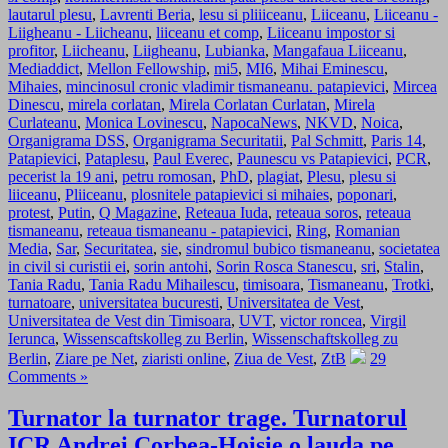
lautarul plesu
,
Lavrenti Beria
,
lesu si pliiiceanu
,
Liiceanu
,
Liiceanu -
Liigheanu - Liicheanu
,
liiceanu et comp
,
Liiceanu impostor si
profitor
,
Liicheanu
,
Liigheanu
,
Lubianka
,
Mangafaua Liiceanu
,
Mediaddict
,
Mellon Fellowship
,
mi5
,
MI6
,
Mihai Eminescu
,
Mihaies
,
mincinosul cronic vladimir tismaneanu. patapievici
,
Mircea
Dinescu
,
mirela corlatan
,
Mirela Corlatan Curlatan
,
Mirela
Curlateanu
,
Monica Lovinescu
,
NapocaNews
,
NKVD
,
Noica
,
Organigrama DSS
,
Organigrama Securitatii
,
Pal Schmitt
,
Paris 14
,
Patapievici
,
Pataplesu
,
Paul Everec
,
Paunescu vs Patapievici
,
PCR
,
pecerist la 19 ani
,
petru romosan
,
PhD
,
plagiat
,
Plesu
,
plesu si
liiceanu
,
Pliiceanu
,
plosnitele patapievici si mihaies
,
poponari
,
protest
,
Putin
,
Q Magazine
,
Reteaua Iuda
,
reteaua soros
,
reteaua
tismaneanu
,
reteaua tismaneanu - patapievici
,
Ring
,
Romanian
Media
,
Sar
,
Securitatea
,
sie
,
sindromul bubico tismaneanu
,
societatea
in civil si curistii ei
,
sorin antohi
,
Sorin Rosca Stanescu
,
sri
,
Stalin
,
Tania Radu
,
Tania Radu Mihailescu
,
timisoara
,
Tismaneanu
,
Trotki
,
turnatoare
,
universitatea bucuresti
,
Universitatea de Vest
,
Universitatea de Vest din Timisoara
,
UVT
,
victor roncea
,
Virgil
Ierunca
,
Wissenscaftskolleg zu Berlin
,
Wissenschaftskolleg zu
Berlin
,
Ziare pe Net
,
ziaristi online
,
Ziua de Vest
,
ZtB
29
Comments »
Turnator la turnator trage. Turnatorul
ICR Andrei Corbea-Hoişie o lauda pe