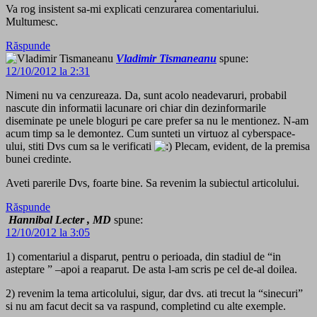
Va rog insistent sa-mi explicati cenzurarea comentariului.
Multumesc.
Răspunde
Vladimir Tismaneanu
spune:
12/10/2012 la 2:31
Nimeni nu va cenzureaza. Da, sunt acolo neadevaruri, probabil
nascute din informatii lacunare ori chiar din dezinformarile
diseminate pe unele bloguri pe care prefer sa nu le mentionez. N-am
acum timp sa le demontez. Cum sunteti un virtuoz al cyberspace-
ului, stiti Dvs cum sa le verificati
Plecam, evident, de la premisa
bunei credinte.
Aveti parerile Dvs, foarte bine. Sa revenim la subiectul articolului.
Răspunde
Hannibal Lecter , MD
spune:
12/10/2012 la 3:05
1) comentariul a disparut, pentru o perioada, din stadiul de “in
asteptare ” –apoi a reaparut. De asta l-am scris pe cel de-al doilea.
2) revenim la tema articolului, sigur, dar dvs. ati trecut la “sinecuri”
si nu am facut decit sa va raspund, completind cu alte exemple.