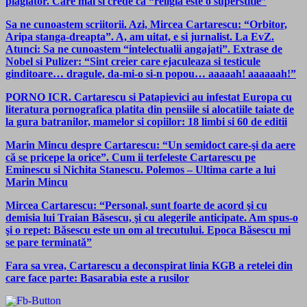
plagiator. Care mai si crede ca “religia este o superstitie”
Sa ne cunoastem scriitorii. Azi, Mircea Cartarescu: “Orbitor,
Aripa stanga-dreapta”. A, am uitat, e si jurnalist. La EvZ.
Atunci: Sa ne cunoastem “intelectualii angajati”. Extrase de
Nobel si Pulizer: “Sint creier care ejaculeaza si testicule
ginditoare… dragule, da-mi-o si-n popou… aaaaah! aaaaaah!”
PORNO ICR. Cartarescu si Patapievici au infestat Europa cu
literatura pornografica platita din pensiile si alocatiile taiate de
la gura batranilor, mamelor si copiilor: 18 limbi si 60 de editii
Marin Mincu despre Cartarescu: “Un semidoct care-şi da aere
că se pricepe la orice”. Cum ii terfeleste Cartarescu pe
Eminescu si Nichita Stanescu. Polemos – Ultima carte a lui
Marin Mincu
Mircea Cartarescu: “Personal, sunt foarte de acord şi cu
demisia lui Traian Băsescu, şi cu alegerile anticipate. Am spus-o
şi o repet: Băsescu este un om al trecutului. Epoca Băsescu mi
se pare terminată”
Fara sa vrea, Cartarescu a deconspirat linia KGB a retelei din
care face parte: Basarabia este a rusilor