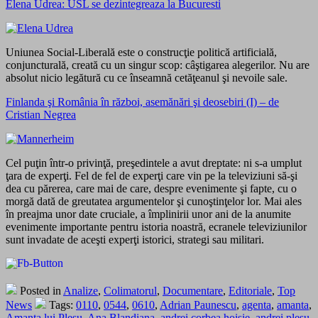
Elena Udrea: USL se dezintegreaza la Bucuresti
Uniunea Social-Liberală este o construcţie politică artificială,
conjuncturală, creată cu un singur scop: câştigarea alegerilor. Nu are
absolut nicio legătură cu ce înseamnă cetăţeanul şi nevoile sale.
Finlanda şi România în război, asemănări şi deosebiri (I) – de
Cristian Negrea
Cel puţin într-o privinţă, preşedintele a avut dreptate: ni s-a umplut
ţara de experţi. Fel de fel de experţi care vin pe la televiziuni să-şi
dea cu părerea, care mai de care, despre evenimente şi fapte, cu o
morgă dată de greutatea argumentelor şi cunoştinţelor lor. Mai ales
în preajma unor date cruciale, a împlinirii unor ani de la anumite
evenimente importante pentru istoria noastră, ecranele televiziunilor
sunt invadate de aceşti experţi istorici, strategi sau militari.
Posted in
Analize
,
Colimatorul
,
Documentare
,
Editoriale
,
Top
News
Tags:
0110
,
0544
,
0610
,
Adrian Paunescu
,
agenta
,
amanta
,
Amanta lui Plesu
,
Ana Blandiana
,
andrei corbea hoisie
,
andrei plesu
,