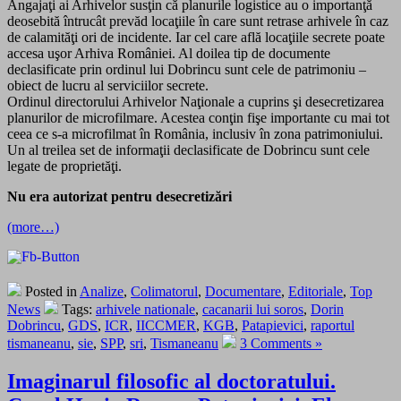
Angajaţi ai Arhivelor susţin că planurile logistice au o importanţă
deosebită întrucât prevăd locaţiile în care sunt retrase arhivele în caz
de calamităţi ori de incidente. Iar cel care află locaţiile secrete poate
accesa uşor Arhiva României. Al doilea tip de documente
declasificate prin ordinul lui Dobrincu sunt cele de patrimoniu –
obiect de lucru al serviciilor secrete.
Ordinul directorului Arhivelor Naţionale a cuprins şi desecretizarea
planurilor de microfilmare. Acestea conţin fişe importante cu mai tot
ceea ce s-a microfilmat în România, inclusiv în zona patrimoniului.
Un al treilea set de informaţii declasificate de Dobrincu sunt cele
legate de proprietăţi.
Nu era autorizat pentru desecretizări
(more…)
Posted in
Analize
,
Colimatorul
,
Documentare
,
Editoriale
,
Top
News
Tags:
arhivele nationale
,
cacanarii lui soros
,
Dorin
Dobrincu
,
GDS
,
ICR
,
IICCMER
,
KGB
,
Patapievici
,
raportul
tismaneanu
,
sie
,
SPP
,
sri
,
Tismaneanu
3 Comments »
Imaginarul filosofic al doctoratului.