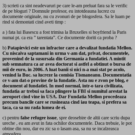
3) scrieti ca sint neadevaruri pe care le-am preluat fara sa le verific
de pe bloguri ? Domnule profesor, eu intotdeauna lucrez cu
documente originale, nu cu zvonuri de pe blogosfera. Sa le luam pe
rind si demontati cind aveti timp :
a ) fata lui Basescu a fost trimisa la Bruxelles si boyfriend la Paris
numai pt. ca era ” tarentata”. Ce documente doriti ca proba ?
b)
Patapievici este un infractor care a devalizat fundatia Mellon.
Cu niscaiva saptamani in urma v-am dat, privat, documentele,
provenind de la susursala din Germania a fundatiei. A mintit
sub semnatura ca ar avea doctorat si astfel a obtinut o bursa de
mii de euro, in 2006. A luat banii si nici n-a mai stat pe acolo,
venind la Buc. sa lucreze la comisia Tismaneanu. Documentatia
ce v-am dat-o provine de la fundatie. Asta nu e zvon pe blog, e
document al fundatiei. In mod normal, intr-o tara civilizata,
fundatia ar trebui sa faca plingere la FBI si numitul arestat la
aeroport cind vine in USA. Dar Fundatia Mellon procedeaza
precum bancile care se rusineaza cind iau teapa, si prefera sa
taca, ca sa nu rada lumea de ei.
c) pentru
false refugee issue
, spre deosebire de altii care scriu dupa
ureche , eu am avut in fata ochilor documentele. Daca trebuie, le pot
obtine din nou, dar eu zic sa o lasam asa, sa nu se incalzeasca
atmosfera.