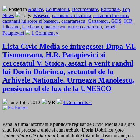
Posted in
Analize
,
Colimatorul
,
Documentare
,
Editoriale
,
Top
News
Tags:
Basescu
,
cacanari si pisaciosi
,
cacanarii lui soros
,
cacanarii lui soros si basescu
,
cacartarescu
,
Cartarescu
,
GDS
,
ICR
,
Liiceanu
,
Liicheanu
,
manolescu
,
mircea cartarescu
,
nobel
,
Patapievici
1 Comment »
Lista Civic Media se intregeste: Dupa V.I.
Tismaneanu, H.R. Patapievici si
cercetatul V. Stoica, astazi a venit randul
lui Dorin Dobrincu, sectantul de la
Arhivele Nationale. Urmeaza Manolescu,
pensionarul de lux de la UNESCO
June 15th, 2012
VR
3 Comments »
Pana la urma informatiile publicate regulat de Civic Media au ajuns
si au fost procesate unde si cum trebuie. Dorin Dobrincu
(foto
stanga alaturi de alti rahati)
, unul dintre tutarii lui Tismaneanu, co-