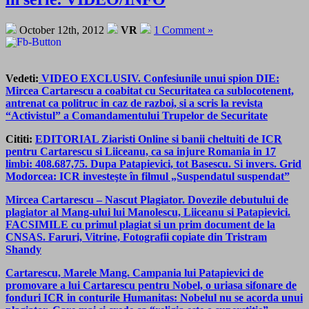
October 12th, 2012
VR
1 Comment »
Vedeti:
VIDEO EXCLUSIV. Confesiunile unui spion DIE:
Mircea Cartarescu a coabitat cu Securitatea ca sublocotenent,
antrenat ca politruc in caz de razboi, si a scris la revista
“Activistul” a Comandamentului Trupelor de Securitate
Cititi:
EDITORIAL Ziaristi Online si banii cheltuiti de ICR
pentru Cartarescu si Liiceanu, ca sa injure Romania in 17
limbi: 408.687,75. Dupa Patapievici, tot Basescu. Si invers. Grid
Modorcea: ICR investeşte în filmul „Suspendatul suspendat”
Mircea Cartarescu – Nascut Plagiator. Dovezile debutului de
plagiator al Mang-ului lui Manolescu, Liiceanu si Patapievici.
FACSIMILE cu primul plagiat si un prim document de la
CNSAS. Faruri, Vitrine, Fotografii copiate din Tristram
Shandy
Cartarescu, Marele Mang. Campania lui Patapievici de
promovare a lui Cartarescu pentru Nobel, o uriasa sifonare de
fonduri ICR in conturile Humanitas: Nobelul nu se acorda unui