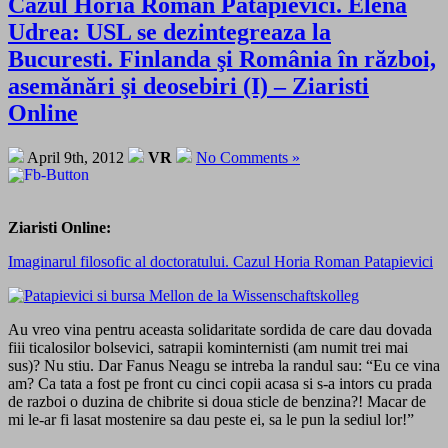
Cazul Horia Roman Patapievici. Elena
Udrea: USL se dezintegreaza la
Bucuresti. Finlanda şi România în război,
asemănări şi deosebiri (I) – Ziaristi
Online
April 9th, 2012
VR
No Comments »
Ziaristi Online:
Imaginarul filosofic al doctoratului. Cazul Horia Roman Patapievici
Au vreo vina pentru aceasta solidaritate sordida de care dau dovada
fiii ticalosilor bolsevici, satrapii kominternisti (am numit trei mai
sus)? Nu stiu. Dar Fanus Neagu se intreba la randul sau: “Eu ce vina
am? Ca tata a fost pe front cu cinci copii acasa si s-a intors cu prada
de razboi o duzina de chibrite si doua sticle de benzina?! Macar de
mi le-ar fi lasat mostenire sa dau peste ei, sa le pun la sediul lor!”