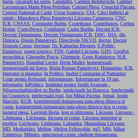
bursa
,
cacanarii lui soros
,
Caramitru
,
Carmen Bendovschi
,
Catrinel
Lacramioara Maria Plesu Petrulian
,
Catrinel Plesu
,
Cenaclul Flacara
,
Centrul National al Cartii
,
Cezar Ivanescu
,
CIA
,
Cinci limbrici ai
mintii - Manolescu Plesu Patapievici Liiceanu Cartarescu
,
CNC
ICR
,
CNSAS
,
Constantin Barbu
,
Contributor
,
Contributors
,
Corbea
Hoisie
,
CorectNews
,
Cotidianul
,
Csaba Bartha
,
Decont ICR
,
Decont Tismaneanu
,
Decont Tismaneanu ICR
,
DHC
,
DIA
,
die
,
Dinescu
,
Dionis Patapievici
,
Directivele NKVD
,
doctor
,
Doctor
Honoris Causa
,
doctorat
,
Dr. Katharina Biegger
,
E-Politic
,
Eminescu
,
eugen ionesco
,
FSN
,
Gabriel Liiceanu
,
GDS
,
GeoPol
,
geopolitica
,
Gheorghe Pascu
,
Ghimpele
,
Gogu Radulescu
,
H.R.
Patapievici
,
Hannibal Lecter
,
Herta Muller
,
homosexuali
,
homosexualii lui Soros
,
Horia Roman Patapievici
,
Humanitas
,
ICR
,
impostor si plagiator
,
In Politics
,
Inaltul Comisariat al Natiunilor
Unite pentru Refugiati
,
informatoare
,
Informatoare la 19 ani
,
informator
,
InPolitics
,
Institutul pentru Studii Avansate -
Wissenschaftskolleg zu Berlin
,
intelectualii lui Basescu
,
Intelectualii
lui Ceausescu
,
intelectualii rosii
,
Ion Mihai Pacepa
,
Jurnal
,
Justin
Marchis
,
KGB
,
kominternistii tismaneanu pata-plesu dinescu si
comp
,
kominternistii tismaneanu pata-plesu dinescu ticu si comp
,
lautarul plesu
,
Lavrenti Beria
,
lesu si pliiiceanu
,
Liiceanu
,
Liiceanu -
Liigheanu - Liicheanu
,
liiceanu et comp
,
Liiceanu impostor si
profitor
,
Liicheanu
,
Liigheanu
,
Lubianka
,
Mangafaua Liiceanu
,
MD
,
Mediaddict
,
Mellon
,
Mellon Fellowship
,
mi5
,
MI6
,
Mihai
Eminescu
,
Mihaies
,
mincinosul cronic vladimir tismaneanu.