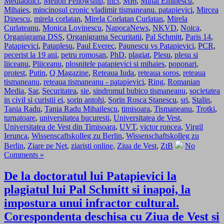
Mediaddict
,
Mellon Fellowship
,
mi5
,
MI6
,
Mihai Eminescu
,
Mihaies
,
mincinosul cronic vladimir tismaneanu. patapievici
,
Mircea
Dinescu
,
mirela corlatan
,
Mirela Corlatan Curlatan
,
Mirela
Curlateanu
,
Monica Lovinescu
,
NapocaNews
,
NKVD
,
Noica
,
Organigrama DSS
,
Organigrama Securitatii
,
Pal Schmitt
,
Paris 14
,
Patapievici
,
Pataplesu
,
Paul Everec
,
Paunescu vs Patapievici
,
PCR
,
pecerist la 19 ani
,
petru romosan
,
PhD
,
plagiat
,
Plesu
,
plesu si
liiceanu
,
Pliiceanu
,
plosnitele patapievici si mihaies
,
poponari
,
protest
,
Putin
,
Q Magazine
,
Reteaua Iuda
,
reteaua soros
,
reteaua
tismaneanu
,
reteaua tismaneanu - patapievici
,
Ring
,
Romanian
Media
,
Sar
,
Securitatea
,
sie
,
sindromul bubico tismaneanu
,
societatea
in civil si curistii ei
,
sorin antohi
,
Sorin Rosca Stanescu
,
sri
,
Stalin
,
Tania Radu
,
Tania Radu Mihailescu
,
timisoara
,
Tismaneanu
,
Trotki
,
turnatoare
,
universitatea bucuresti
,
Universitatea de Vest
,
Universitatea de Vest din Timisoara
,
UVT
,
victor roncea
,
Virgil
Ierunca
,
Wissenscaftskolleg zu Berlin
,
Wissenschaftskolleg zu
Berlin
,
Ziare pe Net
,
ziaristi online
,
Ziua de Vest
,
ZtB
No
Comments »
De la doctoratul lui Patapievici la
plagiatul lui Pal Schmitt si inapoi, la
impostura unui infractor cultural.
Corespondenta deschisa cu Ziua de Vest si