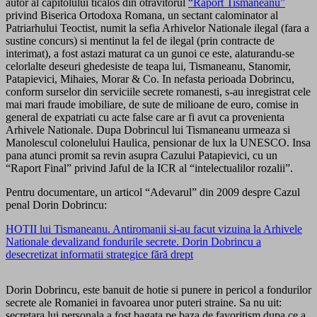
autor al capitolului ticalos din otravitorul
“Raport Tismaneanu”
privind Biserica Ortodoxa Romana, un sectant calominator al
Patriarhului Teoctist, numit la sefia Arhivelor Nationale ilegal (fara a
sustine concurs) si mentinut la fel de ilegal (prin contracte de
interimat), a fost astazi maturat ca un gunoi ce este, alaturandu-se
celorlalte deseuri ghedesiste de teapa lui, Tismaneanu, Stanomir,
Patapievici, Mihaies, Morar & Co. In nefasta perioada Dobrincu,
conform surselor din serviciile secrete romanesti, s-au inregistrat cele
mai mari fraude imobiliare, de sute de milioane de euro, comise in
general de expatriati cu acte false care ar fi avut ca provenienta
Arhivele Nationale. Dupa Dobrincul lui Tismaneanu urmeaza si
Manolescul colonelului Haulica, pensionar de lux la UNESCO. Insa
pana atunci promit sa revin asupra Cazului Patapievici, cu un
“Raport Final” privind Jaful de la ICR al “intelectualilor rozalii”.
Pentru documentare, un articol “Adevarul” din 2009 despre Cazul
penal Dorin Dobrincu:
HOTII lui Tismaneanu. Antiromanii si-au facut vizuina la Arhivele
Nationale devalizand fondurile secrete. Dorin Dobrincu a
desecretizat informatii strategice fără drept
Dorin Dobrincu, este banuit de hotie si punere in pericol a fondurilor
secrete ale Romaniei in favoarea unor puteri straine. Sa nu uit:
secretara lui personala a fost bagata pe baza de favoritism dupa ce a