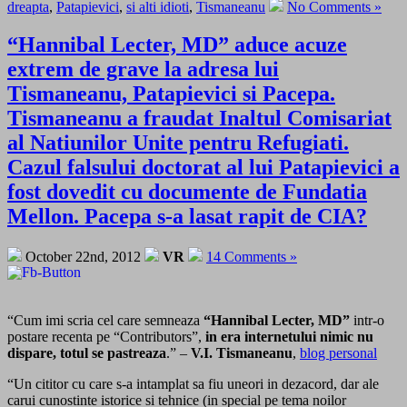
dreapta
,
Patapievici
,
si alti idioti
,
Tismaneanu
No Comments »
“Hannibal Lecter, MD” aduce acuze
extrem de grave la adresa lui
Tismaneanu, Patapievici si Pacepa.
Tismaneanu a fraudat Inaltul Comisariat
al Natiunilor Unite pentru Refugiati.
Cazul falsului doctorat al lui Patapievici a
fost dovedit cu documente de Fundatia
Mellon. Pacepa s-a lasat rapit de CIA?
October 22nd, 2012
VR
14 Comments »
“Cum imi scria cel care semneaza
“Hannibal Lecter, MD”
intr-o
postare recenta pe “Contributors”,
in era internetului nimic nu
dispare, totul se pastreaza
.” –
V.I. Tismaneanu
,
blog personal
“Un cititor cu care s-a intamplat sa fiu uneori in dezacord, dar ale
carui cunostinte istorice si tehnice (in special pe tema noilor