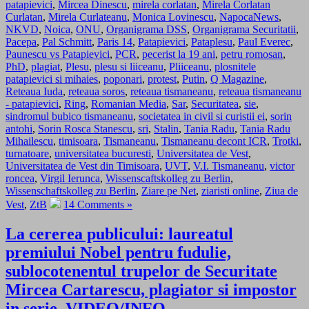
patapievici
,
Mircea Dinescu
,
mirela corlatan
,
Mirela Corlatan
Curlatan
,
Mirela Curlateanu
,
Monica Lovinescu
,
NapocaNews
,
NKVD
,
Noica
,
ONU
,
Organigrama DSS
,
Organigrama Securitatii
,
Pacepa
,
Pal Schmitt
,
Paris 14
,
Patapievici
,
Pataplesu
,
Paul Everec
,
Paunescu vs Patapievici
,
PCR
,
pecerist la 19 ani
,
petru romosan
,
PhD
,
plagiat
,
Plesu
,
plesu si liiceanu
,
Pliiceanu
,
plosnitele
patapievici si mihaies
,
poponari
,
protest
,
Putin
,
Q Magazine
,
Reteaua Iuda
,
reteaua soros
,
reteaua tismaneanu
,
reteaua tismaneanu
- patapievici
,
Ring
,
Romanian Media
,
Sar
,
Securitatea
,
sie
,
sindromul bubico tismaneanu
,
societatea in civil si curistii ei
,
sorin
antohi
,
Sorin Rosca Stanescu
,
sri
,
Stalin
,
Tania Radu
,
Tania Radu
Mihailescu
,
timisoara
,
Tismaneanu
,
Tismaneanu decont ICR
,
Trotki
,
turnatoare
,
universitatea bucuresti
,
Universitatea de Vest
,
Universitatea de Vest din Timisoara
,
UVT
,
V.I. Tismaneanu
,
victor
roncea
,
Virgil Ierunca
,
Wissenscaftskolleg zu Berlin
,
Wissenschaftskolleg zu Berlin
,
Ziare pe Net
,
ziaristi online
,
Ziua de
Vest
,
ZtB
14 Comments »
La cererea publicului: laureatul
premiului Nobel pentru fudulie,
sublocotenentul trupelor de Securitate
Mircea Cartarescu, plagiator si impostor
in serie. VIDEO/INFO