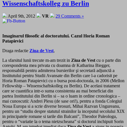
Wissenschaftskolleg zu Berlin
April 9th, 2012
VR
29 Comments »
Imaginarul filosofic al doctoratului. Cazul Horia Roman
Patapievici
Draga redactie
Ziua de Vest
,
La sfarsitul lunii trecute m-am trezit in
Ziua de Vest
cu o parte din
corespondenta mea privata cu doamna dr Katharina Biegger,
responsabilă pentru admiterea bursierilor şi secretară adjunctă a
Institutului pentru Studii Avansate din Berlin care l-a cadorisit pe
Horia Roman Patapievici cu o bursa post-doctorala, in 2006 (Mellon
Fellowship – Wissenschaftskolleg zu Berlin). De acelasi tratament
care se cuantifica intr-o suma consistenta au mai beneficiat din
partea Institutului din Berlin si – sa o luam in ordine cronologica –
mai cunoscutii: Andrei Plesu (de sase ori!), pentru a fonda Colegiul
Noua Europa si a scrie diverse brosuri, Mihai Razvan Ungureanu,
pentru un “studiu despre statutul strainilor la inceputul secolului XIX
in principatele romane si tarile din Balcani”, Theodor Paleologu,
pentru o “variatie la o tema nietzscheana” si doctorul inchipuit Sorin
Antohi. M-am intrebat imediat daca
Ziua de Vest
a ajuns in posesia