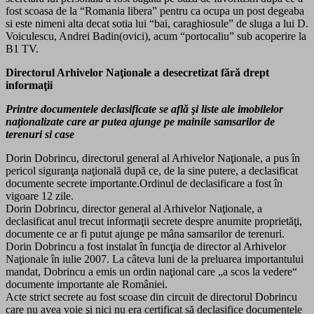
fost scoasa de la “Romania libera” pentru ca ocupa un post degeaba
si este nimeni alta decat sotia lui “bai, caraghiosule” de sluga a lui D.
Voiculescu, Andrei Badin(ovici), acum “portocaliu” sub acoperire la
B1 TV.
Directorul Arhivelor Naţionale a desecretizat fără drept
informaţii
Printre documentele declasificate se află şi liste ale imobilelor
naţionalizate care ar putea ajunge pe mainile samsarilor de
terenuri si case
Dorin Dobrincu, directorul general al Arhivelor Naţionale, a pus în
pericol siguranţa naţională după ce, de la sine putere, a declasificat
documente secrete importante.Ordinul de declasificare a fost în
vigoare 12 zile.
Dorin Dobrincu, director general al Arhivelor Naţionale, a
declasificat anul trecut informaţii secrete despre anumite proprietăţi,
documente ce ar fi putut ajunge pe mâna samsarilor de terenuri.
Dorin Dobrincu a fost instalat în funcţia de director al Arhivelor
Naţionale în iulie 2007. La câteva luni de la preluarea importantului
mandat, Dobrincu a emis un ordin naţional care „a scos la vedere“
documente importante ale României.
Acte strict secrete au fost scoase din circuit de directorul Dobrincu
care nu avea voie şi nici nu era certificat să declasifice documentele