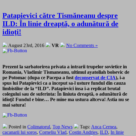
Patapievici către Tismăneanu despre
ILD: În linie dreaptă, o adunătură de
idioţi!
August 23rd, 2016
VR
No Comments »
Prezent la sarbatorirea privata a intrarii trupelor sovietice in
Romania, Vladimir Tismaneanu, ultimul ayatollah bolsevic de
pe Potomac (dupa ce Pacepa a fost
deconservat de CIA
), i-a
spus lui Patapievici ca a inceput sa-l usture fundul din cauza
limbistilor de la “ILD”. Patapievici insa i-a replicat brutal
colegului sau de suferinta: În liniuta dreaptă, o adunătură de
idioţi! Fundul e bine… Pe mine ma ustura altceva! Astia nu se
mai satura!
Posted in
Colimatorul
,
Top News
Tags:
Anca Cernea
,
cacanarii lui soros
,
Corneliu Vlad
,
Costin Andries
,
ILD
,
In linie