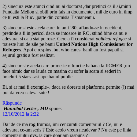
2) sinecura este atunci cind nu ai doctorat ,dar pretinzi ca il ai,minti
Fundatia Mellon si obtii prin fals in documente , mii de euro in timp
ce tu esti la Buc. ,parte din comisia Tismaneanu.
3) sinecurist este acela care, in anii ’80, aflandu-se in occident,
pretinde a fi in pericol daca se intoarce in RO, stiind bine ca nu e
adevarat si ca a stat pe roze. Cere a fi considerat
political refugee
si
traieste luni de zile pe banii
United Nations High Comissioner for
Refugees
. Apoi e respins ,but who cares, banii au fost papati si
sejurul gratis a fost realizat.
4) sinecurist e acela care primeste o functie babana la IICMER ,nu
face nimic dar se lauda cu masina cu sofer la scara si sederi in
hoteluri 5 stars.–ast ape banul public.
Ei, si ar mai fi exemple–, daca se doreste si platforma permite (!) mai
pot da vreo cateva sute !
Răspunde
Hannibal Lecter , MD
spune:
12/10/2012 la 2:22
Da’ de ce ma rog frumos, imi cenzurati comentariul ? Ce, nu e
adevarat ce-am scris ? Este acolo vreun neadevar ? Nu este pe linia
comentariului dvs. la care doar am raspuns ?