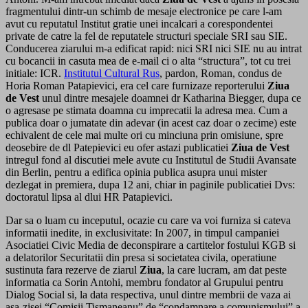
fragmentului dintr-un schimb de mesaje electronice pe care l-am
avut cu reputatul Institut gratie unei incalcari a corespondentei
private de catre la fel de reputatele structuri speciale SRI sau SIE.
Conducerea ziarului m-a edificat rapid: nici SRI nici SIE nu au intrat
cu bocancii in casuta mea de e-mail ci o alta “structura”, tot cu trei
initiale: ICR.
Institutul Cultural Rus
, pardon, Roman, condus de
Horia Roman Patapievici, era cel care furnizaze reporterului
Ziua
de Vest
unul dintre mesajele doamnei dr Katharina Biegger, dupa ce
o agresase pe stimata doamna cu imprecatii la adresa mea. Cum a
publica doar o jumatate din adevar (in acest caz doar o zecime) este
echivalent de cele mai multe ori cu minciuna prin omisiune, spre
deosebire de dl Patepievici eu ofer astazi publicatiei
Ziua de Vest
intregul fond al discutiei mele avute cu Institutul de Studii Avansate
din Berlin, pentru a edifica opinia publica asupra unui mister
dezlegat in premiera, dupa 12 ani, chiar in paginile publicatiei Dvs:
doctoratul lipsa al dlui HR Patapievici.
Dar sa o luam cu inceputul, ocazie cu care va voi furniza si cateva
informatii inedite, in exclusivitate: In 2007, in timpul campaniei
Asociatiei Civic Media de deconspirare a cartitelor fostului KGB si
a delatorilor Securitatii din presa si societatea civila, operatiune
sustinuta fara rezerve de ziarul
Ziua
, la care lucram, am dat peste
informatia ca Sorin Antohi, membru fondator al Grupului pentru
Dialog Social si, la data respectiva, unul dintre membrii de vaza ai
asa-zisei “Comisii Tismaneanu” de “condamnare a comunismului” a