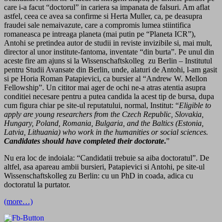
care i-a facut “doctorul” in cariera sa impanata de falsuri. Am aflat
astfel, ceea ce avea sa confirme si Herta Muller, ca, pe deasupra
fraudei sale nemaivazute, care a compromis lumea stiintifica
romaneasca pe intreaga planeta (mai putin pe “Planeta ICR”),
Antohi se pretindea autor de studii in reviste invizibile si, mai mult,
director al unor institute-fantoma, inventate “din burta”. Pe unul din
aceste fire am ajuns si la Wissenschaftskolleg zu Berlin – Institutul
pentru Studii Avansate din Berlin, unde, alaturi de Antohi, l-am gasit
si pe Horia Roman Patapievici, ca bursier al “Andrew W. Mellon
Fellowship”. Un cititor mai ager de ochi ne-a atras atentia asupra
conditiei necesare pentru a putea candida la acest tip de bursa, dupa
cum figura chiar pe site-ul reputatului, normal, Institut: “
Eligible to
apply are young researchers from the Czech Republic, Slovakia,
Hungary, Poland, Romania, Bulgaria, and the Baltics (Estonia,
Latvia, Lithuania) who work in the humanities or social sciences.
Candidates should have completed their doctorate
.
”
Nu era loc de indoiala: “Candidatii trebuie sa aiba doctoratul”. De
altfel, asa apareau ambii bursieri, Patapievici si Antohi, pe site-ul
Wissenschaftskolleg zu Berlin: cu un PhD in coada, adica cu
doctoratul la purtator.
(more…)