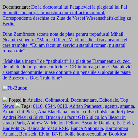
Documentare:
De la doctoratul lui Patapievici la plagiatul lui Pal
Schmitt si inapoi, la impostura unui infractor cultural.
Corespondenta deschisa cu Ziua de Vest si Wissenschaftskolleg zu
Berlin
Dinu Zamfirescu scoate nota de plata pentru trepadusul Mihail
Neamtu si pentru “Marele Ofiter” Vladimir Ilici Tismaneanu, cel
care trambita: “Eu am facut un serviciu statului roman, nu statul
roman mie”
“Mahalaua inepta” de “patibulari” l-a platit pe Tismaneanu cu zeci
de mii de dolari pentru conferinte ICR in intreaga lume. Patapievici
a semnat deconturile uriase obtinute din pensiiile si alocatiile taiate
de Basescu si Boc. Traiti bine?
Posted in
Analize
,
Colimatorul
,
Documentare
,
Editoriale
,
Top
News
Tags:
0110
,
0544
,
0610
,
Adrian Paunescu
,
agenta
,
amanta
,
Amanta lui Plesu
,
Ana Blandiana
,
andrei corbea hoisie
,
andrei plesu
,
Andrei Plesu si Silviu Brucan au facut GDS-ul cu Ion Iliescu in
strada Paris
,
Andrew W. Mellon Fellow
,
Ascanio Damian
,
B. Elvin
,
BadPolitics
,
Banca de Stat a RSR
,
Banca Nationala
,
Bartolomeu
Anania
,
Bernstein Elvin
,
BNR
,
bolile homosexualilor
,
Bookfest
,