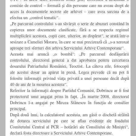
comisie de control – formată şi din persoane care nu aveau drept de
acces la documentele secrete ale arhivei – care avea sarcina de a
efectua un „control tematic“.
„Pe parcursul controlului s-au săvârşit o serie de abuzuri constând în
copierea unor documente clasificate, fără a se respecta regimul
multiplicării acestora, copii care, ulterior, au dispărut“, se arată într-o
sesizare a Cameliei Moraru, în care se mai precizează că „s-a xeroxat
aproape trei sferturi din arhiva Serviciului Arhive Contemporane“.
Aceasta mai aruncă „o bombă“: „Pe parcursul desfăşurării
controlului, directorul general a dat aprobarea pentru cercetarea
dosarului Patriarhului României, Teoctist. La câteva zile, fotocopii
ale acestui dosar au apărut în presă. Legea prevede că nu pot fi
folosite informaţii privind viaţa privată a unei persoane decât după
40 de ani de la moartea acesteia“.
Referitor la informaţii despre Partidul Comunist, Dobrincu ar fi fost
protectorul unui angajat prins în fapt. „În martie 2008, directorul
Dobrincu l-a angajat pe Mircea Stănescu în funcţia de consilier
principal.
După două luni, la calculatorul acestuia, am găsit o dischetă străină
de dotarea serviciului pe care se aflau evidenţe ale fondului
Comitetului Central al PCR – hotărâri ale Consiliului de Miniştri“,
declară fosta directoare a Serviciului Arhive Contemporane.