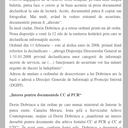
buletin, putea face o cerere şi în baza acesteia să preia documentul
declasificat la sala de lectură. Acolo, documentul putea fi copiat sau
fotografiat. Mai mult, având în vedere sistemul de securitate,
documentele puteau fi „alterate“.
În mod ciudat, Dorin Dobrincu şi-a retras ordinul printr-un alt ordin.
Noua dispoziţie a venit la 12 zile de la emiterea hotărârii prin care se
declasificau informaţiile secrete.
Ordinul din 11 februarie – este al doilea emis în 2008, primul fiind
referitor la declasificare – „abrogă Dispoziţia Directorului General nr
1-31.01.2008 privind declasificarea unor categorii de informaţii
secrete de serviciu, iar (…) funcţionarii de securitate vor lua măsuri
urgente de ducere la îndeplinire“.
Adresa de anulare a ordinului de desecretizare a lui Dobrincu are la
bază o adresă a Direcţiei Generale de Informaţii şi Protecţie Internă
(DGIPI).
„Interes pentru documentele CC al PCR“
Dorin Dobrincu a dat ordine pe care numai ministrul de Interne le
putea emite. Camelia Moraru, fosta şefă a Serviciului Arhive
Contemporane, susţine că Dorin Dobrincu a „manifestat un interes
deosebit pentru documente din arhiva fostului CC al PCR şi CC al
UTC“. În acest sens, conform fostei şefe, Dobrincu a desemnat o