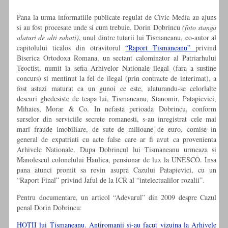
Pana la urma informatiile publicate regulat de Civic Media au ajuns
si au fost procesate unde si cum trebuie. Dorin Dobrincu
(foto stanga
alaturi de alti rahati)
, unul dintre tutarii lui Tismaneanu, co-autor al
capitolului ticalos din otravitorul
“Raport Tismaneanu”
privind
Biserica Ortodoxa Romana, un sectant calominator al Patriarhului
Teoctist, numit la sefia Arhivelor Nationale ilegal (fara a sustine
concurs) si mentinut la fel de ilegal (prin contracte de interimat), a
fost astazi maturat ca un gunoi ce este, alaturandu-se celorlalte
deseuri ghedesiste de teapa lui, Tismaneanu, Stanomir, Patapievici,
Mihaies, Morar & Co. In nefasta perioada Dobrincu, conform
surselor din serviciile secrete romanesti, s-au inregistrat cele mai
mari fraude imobiliare, de sute de milioane de euro, comise in
general de expatriati cu acte false care ar fi avut ca provenienta
Arhivele Nationale. Dupa Dobrincul lui Tismaneanu urmeaza si
Manolescul colonelului Haulica, pensionar de lux la UNESCO. Insa
pana atunci promit sa revin asupra Cazului Patapievici, cu un
“Raport Final” privind Jaful de la ICR al “intelectualilor rozalii”.
Pentru documentare, un articol “Adevarul” din 2009 despre Cazul
penal Dorin Dobrincu:
HOTII lui Tismaneanu. Antiromanii si-au facut vizuina la Arhivele