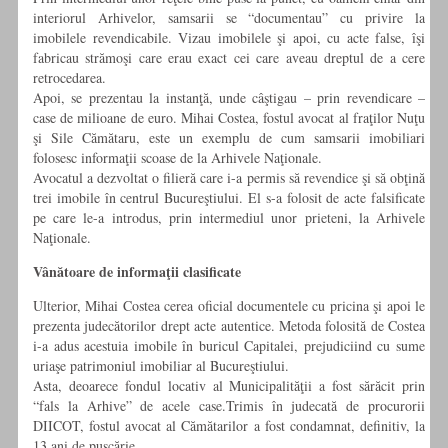
interiorul Arhivelor, samsarii se “documentau” cu privire la
imobilele revendicabile. Vizau imobilele şi apoi, cu acte false, îşi
fabricau strămoşi care erau exact cei care aveau dreptul de a cere
retrocedarea.
Apoi, se prezentau la instanţă, unde câştigau – prin revendicare –
case de milioane de euro. Mihai Costea, fostul avocat al fraţilor Nuţu
şi Sile Cămătaru, este un exemplu de cum samsarii imobilia­ri
folosesc informaţii scoase de la Arhivele Naţionale.
Avocatul a dezvoltat o filieră care i-a permis să revendice şi să obţină
trei imobile în centrul Bucureştiului. El s-a folosit de acte falsificate
pe care le-a introdus, prin intermediul unor prieteni, la Arhivele
Naţionale.
Vânătoare de informaţii clasificate
Ulterior, Mihai Costea cerea oficial documentele cu pricina şi apoi le
prezenta judecătorilor drept acte autentice. Metoda folosită de Costea
i-a adus acestuia imobile în buricul Capitalei, prejudiciind cu sume
uriaşe patrimoniul imobiliar al Bucureştiului.
Asta, deoarece fondul locativ al Municipalităţii a fost sărăcit prin
“fals la Arhive” de acele case.Trimis în judecată de procurorii
DIICOT, fostul avocat al Cămătarilor a fost condamnat, definitiv, la
13 ani de puşcărie.