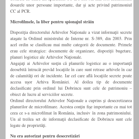
dosarele unor persoane importante, dar şi acte privind patrimoniul
CC al PCR.
Microfilmele, la liber pentru spionajul străin
Dispoziţia directorului Arhivelor Naţionale a vizat informaţii secrete
ataşate la Ordinul ministrului de Interne nr. S-389, din 2003. Prin
acel ordin se clasificau mai multe categorii de documente. Primele
erau cele strategice: documente de organizare, dispoziţii bugetare,
planuri logistice ale Arhivelor Naţionale.
Angajaţi ai Arhivelor susţin că planurile logistice au o importanţă
deosebită întrucât prevăd locaţiile în care sunt retrase arhivele în caz
de calamităţi ori de incidente. Iar cel care află locaţiile secrete poate
accesa uşor Arhiva României. Al doilea tip de documente
declasificate prin ordinul lui Dobrincu sunt cele de patrimoniu –
obiect de lucru al serviciilor secrete.
Ordinul directorului Arhivelor Naţionale a cuprins şi desecretizarea
planurilor de microfilmare. Acestea conţin fişe importante cu mai tot
ceea ce s-a microfilmat în România, inclusiv în zona patrimoniului.
Un al treilea set de informaţii declasificate de Dobrincu sunt cele
legate de proprietăţi.
Nu era autorizat pentru desecretizări