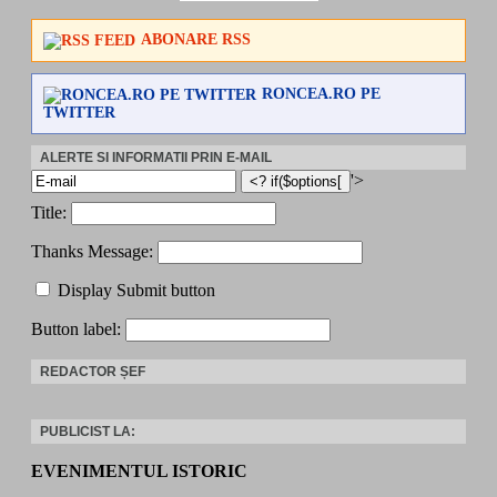
ABONARE RSS
RONCEA.RO PE
TWITTER
ALERTE SI INFORMATII PRIN E-MAIL
'>
Title:
Thanks Message:
Display Submit button
Button label:
REDACTOR ȘEF
PUBLICIST LA:
EVENIMENTUL ISTORIC