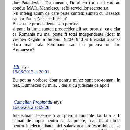
dur: Patapievici, Tismaneanu, Dobrincu (prin cei care au
condus MAI), Manolescu, sefii serviciilor secrete s.a.
Nu inteleg acum de care parte sunteti: sunteti cu Basescu
sau cu Ponta-Nastase-Iliescu?
Basescu e prooccidental sau prorus?
si pana la urma sunteti prooccidentali sau prorusi, ca e clar
ca Romania nu mai poate fi total independenta (doar in
vremea Regatului din anii 1920+1940 ar fi existat o sansa
daca mai traia Ferdinand sau lua puterea un Ion
Antonescu?
VR
says:
15/06/2012 at 20:01
Eu pot sa vorbesc doar pentru mine: sunt pro-roman. In
rest, Dumnezeu cu mila… dar si cu judecata de apoi!
Camelian Propinatiu
says:
16/06/2012 at 09:28
Intelectualii basescieni au pierdut functiile lor fara a fi
cainati de popor pentru ca, la putere, n-au facut nimic
pentru intelectualitate: nici salarizarea profesorului cât sa