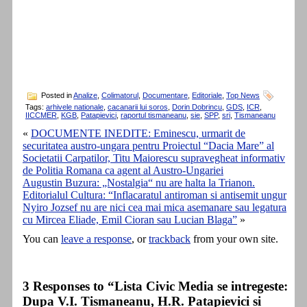
Posted in
Analize
,
Colimatorul
,
Documentare
,
Editoriale
,
Top News
Tags:
arhivele nationale
,
cacanarii lui soros
,
Dorin Dobrincu
,
GDS
,
ICR
,
IICCMER
,
KGB
,
Patapievici
,
raportul tismaneanu
,
sie
,
SPP
,
sri
,
Tismaneanu
«
DOCUMENTE INEDITE: Eminescu, urmarit de
securitatea austro-ungara pentru Proiectul “Dacia Mare” al
Societatii Carpatilor, Titu Maiorescu supravegheat informativ
de Politia Romana ca agent al Austro-Ungariei
Augustin Buzura: „Nostalgia“ nu are halta la Trianon.
Editorialul Cultura: “Inflacaratul antiroman si antisemit ungur
Nyiro Jozsef nu are nici cea mai mica asemanare sau legatura
cu Mircea Eliade, Emil Cioran sau Lucian Blaga”
»
You can
leave a response
, or
trackback
from your own site.
3 Responses to “Lista Civic Media se intregeste:
Dupa V.I. Tismaneanu, H.R. Patapievici si