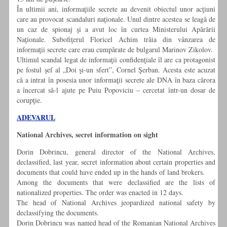
În ultimii ani, informaţiile secrete au devenit obiectul unor acţiuni
care au provocat scandaluri naţionale. Unul dintre acestea se leagă de
un caz de spionaj şi a avut loc în curtea Ministerului Apărării
Naţionale. Subofiţerul Floricel Achim trăia din vânzarea de
informaţii secrete care erau cumpărate de bulgarul Marinov Zikolov.
Ultimul scandal legat de informaţii confidenţiale îl are ca protagonist
pe fostul şef al „Doi şi-un sfert”, Cornel Şerban. Acesta este acuzat
că a intrat în posesia unor informaţii secrete ale DNA în baza cărora
a încercat să-l ajute pe Puiu Popoviciu – cercetat într-un dosar de
corupţie.
ADEVARUL
National Archives, secret information on sight
Dorin Dobrincu, general director of the National Archives,
declassified, last year, secret information about certain properties and
documents that could have ended up in the hands of land brokers.
Among the documents that were declassified are the lists of
nationalized properties. The order was enacted in 12 days.
The head of National Archives jeopardized national safety by
declassifying the documents.
Dorin Dobrincu was named head of the Romanian National Archives