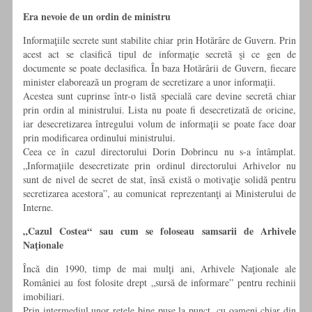
Era nevoie de un ordin de ministru
Informaţiile secrete sunt stabilite chiar prin Hotărâre de Guvern. Prin
acest act se clasifică tipul de informaţie secretă şi ce gen de
documente se poate declasifica. În baza Hotărârii de Guvern, fiecare
minister elaborează un program de secretizare a unor informaţii.
Acestea sunt cuprinse într-o listă specială care devine secretă chiar
prin ordin al ministrului. Lista nu poate fi desecretizată de oricine,
iar desecretizarea întregului volum de informaţii se poate face doar
prin modificarea ordinului ministrului.
Ceea ce în cazul directorului Dorin Dobrincu nu s-a întâmplat.
„Informaţiile desecretizate prin ordinul directorului Arhivelor nu
sunt de nivel de secret de stat, însă există o motivaţie solidă pentru
secretizarea acestora”, au comunicat reprezentanţi ai Ministerului de
Interne.
„Cazul Costea“ sau cum se foloseau samsarii de Arhivele
Naţionale
Încă din 1990, timp de mai mulţi ani, Arhivele Naţionale ale
României au fost folosite drept „sursă de informare” pentru rechinii
imobiliari.
Prin intermediul unor reţele bine puse la punct, cu oameni chiar din