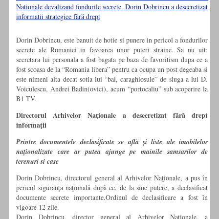
Nationale devalizand fondurile secrete. Dorin Dobrincu a desecretizat
informatii strategice fără drept
Dorin Dobrincu, este banuit de hotie si punere in pericol a fondurilor
secrete ale Romaniei in favoarea unor puteri straine. Sa nu uit:
secretara lui personala a fost bagata pe baza de favoritism dupa ce a
fost scoasa de la “Romania libera” pentru ca ocupa un post degeaba si
este nimeni alta decat sotia lui “bai, caraghiosule” de sluga a lui D.
Voiculescu, Andrei Badin(ovici), acum “portocaliu” sub acoperire la
B1 TV.
Directorul Arhivelor Naţionale a desecretizat fără drept
informaţii
Printre documentele declasificate se află şi liste ale imobilelor
naţionalizate care ar putea ajunge pe mainile samsarilor de
terenuri si case
Dorin Dobrincu, directorul general al Arhivelor Naţionale, a pus în
pericol siguranţa naţională după ce, de la sine putere, a declasificat
documente secrete importante.Ordinul de declasificare a fost în
vigoare 12 zile.
Dorin Dobrincu, director general al Arhivelor Naţionale, a