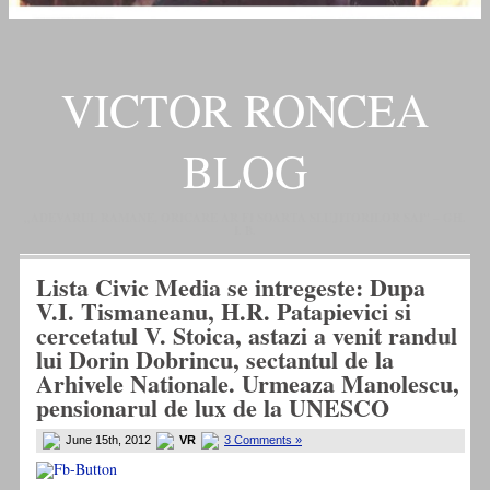
VICTOR RONCEA
BLOG
„ADEVARUL RAMANE, ORICARE AR FI SOARTA SLUJITORILOR SAI" – GH.
I. B.
Lista Civic Media se intregeste: Dupa
V.I. Tismaneanu, H.R. Patapievici si
cercetatul V. Stoica, astazi a venit randul
lui Dorin Dobrincu, sectantul de la
Arhivele Nationale. Urmeaza Manolescu,
pensionarul de lux de la UNESCO
June 15th, 2012
VR
3 Comments »