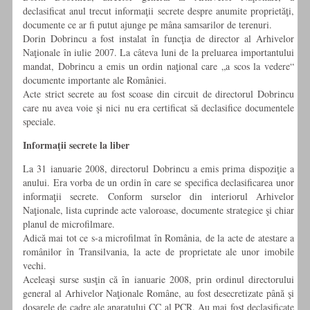
declasificat anul trecut informaţii secrete despre anumite proprietăţi,
documente ce ar fi putut ajunge pe mâna samsarilor de terenuri.
Dorin Dobrincu a fost instalat în funcţia de director al Arhivelor
Naţionale în iulie 2007. La câteva luni de la preluarea importantului
mandat, Dobrincu a emis un ordin naţional care „a scos la vedere“
documente importante ale României.
Acte strict secrete au fost scoase din circuit de directorul Dobrincu
care nu avea voie şi nici nu era certificat să declasifice documentele
speciale.
Informaţii secrete la liber
La 31 ianuarie 2008, directorul Dobrincu a emis prima dispoziţie a
anului. Era vorba de un ordin în care se specifica declasificarea unor
informaţii secrete. Conform surselor din interiorul Arhivelor
Naţionale, lista cuprinde acte valoroase, documente strategice şi chiar
planul de microfilmare.
Adică mai tot ce s-a microfilmat în România, de la acte de atestare a
românilor în Transilvania, la acte de proprietate ale unor imobile
vechi.
Aceleaşi surse susţin că în ianuarie 2008, prin ordinul directorului
general al Arhivelor Naţionale Române, au fost desecretizate până şi
dosarele de cadre ale aparatului CC al PCR. Au mai fost declasificate