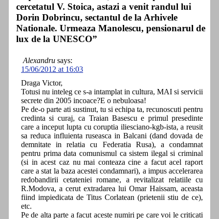
cercetatul V. Stoica, astazi a venit randul lui
Dorin Dobrincu, sectantul de la Arhivele
Nationale. Urmeaza Manolescu, pensionarul de
lux de la UNESCO”
Alexandru
says:
15/06/2012 at 16:03
Draga Victor,
Totusi nu inteleg ce s-a intamplat in cultura, MAI si servicii
secrete din 2005 incoace?E o nebuloasa!
Pe de-o parte ati sustinut, tu si echipa ta, recunoscuti pentru
credinta si curaj, ca Traian Basescu e primul presedinte
care a inceput lupta cu coruptia iliesciano-kgb-ista, a reusit
sa reduca influienta ruseasca in Balcani (dand dovada de
demnitate in relatia cu Federatia Rusa), a condamnat
pentru prima data comunismul ca sistem ilegal si criminal
(si in acest caz nu mai conteaza cine a facut acel raport
care a stat la baza acestei condamnari), a impus accelerarea
redobandirii cetateniei romane, a revitalizat relatiile cu
R.Modova, a cerut extradarea lui Omar Haissam, aceasta
fiind impiedicata de Titus Corlatean (prietenii stiu de ce),
etc.
Pe de alta parte a facut aceste numiri pe care voi le criticati