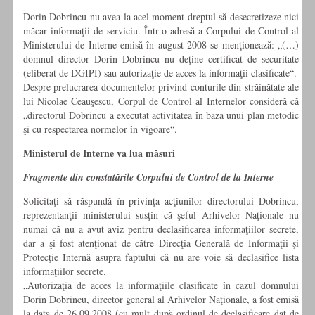
Dorin Dobrincu nu avea la acel moment dreptul să desecretizeze nici
măcar informaţii de serviciu. Într-o adresă a Corpului de Control al
Ministerului de Interne emisă în august 2008 se menţionează: „(…)
domnul director Dorin Dobrincu nu deţine certificat de securitate
(eliberat de DGIPI) sau autorizaţie de acces la informaţii clasificate“.
Despre prelucrarea documentelor privind conturile din străinătate ale
lui Nicolae Ceauşescu, Corpul de Control al Internelor consideră că
„directorul Dobrincu a executat activitatea în baza unui plan metodic
şi cu respectarea normelor în vigoare“.
Ministerul de Interne va lua măsuri
Fragmente din constatările Corpului de Control de la Interne
Solicitaţi să răspundă în privinţa acţiunilor directorului Dobrincu,
reprezentanţii ministerului susţin că şeful Arhivelor Naţionale nu
numai că nu a avut aviz pentru declasificarea informaţiilor secrete,
dar a şi fost atenţionat de către Direcţia Generală de Informaţii şi
Protecţie Internă asupra faptului că nu are voie să declasifice lista
informaţiilor secrete.
„Autorizaţia de acces la informaţiile clasificate în cazul domnului
Dorin Dobrincu, director general al Arhivelor Naţionale, a fost emisă
la data de 26.09.2008 (cu mult după ordinul de declasificare dat de