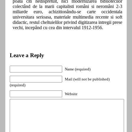
poata citi nedispretuit, nici modernizarea bibliotecilor
colectând de la marii capitalisti români si neromâni 2-3
miliarde euro, achizitionându-se carte occidentala
universitara serioasa, materiale multimedia recente si soft
didactic, restul cheltuielilor privind digitizarea intregii prese
vechi, incepând cu cea din intervalul 1912-1956.
Leave a Reply
Name (required)
Mail (will not be published)
(required)
Website