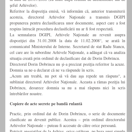
şeful Arhivelor).
Referitor la dispoziţia emisă, vă informăm că, anterior transmiterii
acesteia, directorul Arhivelor Naţionale a transmis DGIPI
propunerea pentru declasificarea unor documente, aspect care a fost
respins întrucât procedura declasificării nu ar fi fost respectată.
La semnalarea DGIPI, Arhivele Naţionale au revenit asupra
dispoziţiei din 31.01.2008 la data de 11.02.2008“, se arată în
comunicatul Ministerului de Interne. Secretarul de stat Radu Stancu,
cel care are în subordine Arhivele Naţionale, a adăugat că va analiza
situaţia creată prin ordinul de declasificare dat de Dorin Dobrincu.
Directorul Dorin Dobrincu nu şi-a precizat poziţia referitor la acuze.
Domnia sa ne-a declarat că ne va răspunde în scris.
„Acum am treabă, nu pot să vă dau aşa repede un răspuns“, a
subliniat directorul Arhivelor Naţionale. Aceasta a rămas poziţia lui
Dobrincu, deoarece domnia sa nu a mai răspuns nici în scris
întrebărilor noastre.
Copiere de acte secrete pe bandă rulantă
Practic, prin ordinul dat de Dorin Dobrincu, o serie de documente
clasificate au devenit publice. Acestea – prin ordinul directorului
Arhivelor Naţionale – puteau fi accesate de către orice persoană.
Potrivit angajaţilor de la Arhive, orice cetăţean, pe baza unui simplu