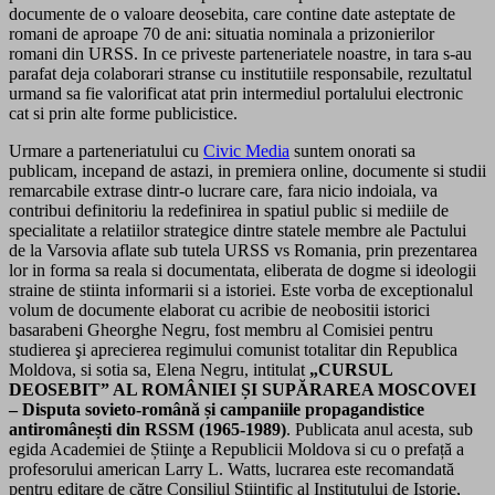
documente de o valoare deosebita, care contine date asteptate de
romani de aproape 70 de ani: situatia nominala a prizonierilor
romani din URSS. In ce priveste parteneriatele noastre, in tara s-au
parafat deja colaborari stranse cu institutiile responsabile, rezultatul
urmand sa fie valorificat atat prin intermediul portalului electronic
cat si prin alte forme publicistice.
Urmare a parteneriatului cu
Civic Media
suntem onorati sa
publicam, incepand de astazi, in premiera online, documente si studii
remarcabile extrase dintr-o lucrare care, fara nicio indoiala, va
contribui definitoriu la redefinirea in spatiul public si mediile de
specialitate a relatiilor strategice dintre statele membre ale Pactului
de la Varsovia aflate sub tutela URSS vs Romania, prin prezentarea
lor in forma sa reala si documentata, eliberata de dogme si ideologii
straine de stiinta informarii si a istoriei. Este vorba de exceptionalul
volum de documente elaborat cu acribie de neobositii istorici
basarabeni Gheorghe Negru, fost membru al Comisiei pentru
studierea şi aprecierea regimului comunist totalitar din Republica
Moldova, si sotia sa, Elena Negru, intitulat
„CURSUL
DEOSEBIT” AL ROMÂNIEI ȘI SUPĂRAREA MOSCOVEI
– Disputa sovieto-română și campaniile propagandistice
antiromânești din RSSM (1965-1989)
. Publicata anul acesta, sub
egida Academiei de Știinţe a Republicii Moldova si cu o prefață a
profesorului american Larry L. Watts, lucrarea este recomandată
pentru editare de către Consiliul Știinţific al Institutului de Istorie,