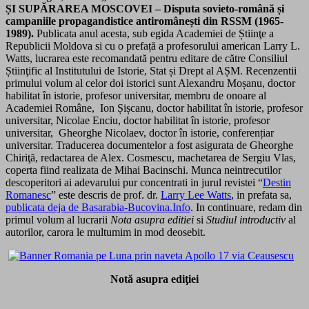
ȘI SUPĂRAREA MOSCOVEI – Disputa sovieto-română și
campaniile propagandistice antiromânești din RSSM (1965-
1989).
Publicata anul acesta, sub egida Academiei de Știinţe a
Republicii Moldova si cu o prefață a profesorului american Larry L.
Watts, lucrarea este recomandată pentru editare de către Consiliul
Știinţific al Institutului de Istorie, Stat și Drept al AȘM. Recenzentii
primului volum al celor doi istorici sunt Alexandru Moșanu, doctor
habilitat în istorie, profesor universitar, membru de onoare al
Academiei Române, Ion Șișcanu, doctor habilitat în istorie, profesor
universitar, Nicolae Enciu, doctor habilitat în istorie, profesor
universitar, Gheorghe Nicolaev, doctor în istorie, conferențiar
universitar. Traducerea documentelor a fost asigurata de Gheorghe
Chiriţă, redactarea de Alex. Cosmescu, machetarea de Sergiu Vlas,
coperta fiind realizata de Mihai Bacinschi. Munca neintrecutilor
descoperitori ai adevarului pur concentrati in jurul revistei “
Destin
Romanesc
” este descris de prof. dr.
Larry Lee Watts
, in prefata sa,
publicata deja de Basarabia-Bucovina.Info
. In continuare, redam din
primul volum al lucrarii
Nota asupra editiei
si
Studiul introductiv
al
autorilor, carora le multumim in mod deosebit.
Notă asupra ediţiei