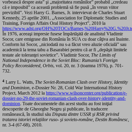
vorbească despre asta” şi „majoritatea românilor” probabil „credeau
că e imposibil” ca această problemă să fie pusă „în vreun viitor
previzibil”. Vezi Harry G. Barnes, Jr. intervievat de Charles Stuart
Kennedy, 25 aprilie 2001, „Association for Diplomatic Studies and
Training, Foreign Affairs Oral History Project”, 2010 la
https://www.adst.org/OH%20TOCs/Barnes,%20Harry%20G.%20Jr.to
În 1976, aceeaşi impresie fusese împărtăşită de analistul Vladimir
Socor, care emigrase din România în SUA cu doar câţiva ani înainte.
Conform lui Socor, „niciodată nu s-a făcut vreo aluzie oficială” sau
academică la tema tabu a Basarabiei pentru că ar fi „depăşit limitele
testate ale toleranţei sovietice”. Vladimir Socor,
The Limits of
National Independence in the Soviet Bloc: Rumania’s Foreign
Policy Reconsidered,
Orbis
, vol. 20, nr. 3 (toamna 1976), p. 701-
732.
4
Larry L. Watts,
The Soviet-Romanian Clash over History, Identity
and Dominion
, e-Dossier Nr. 28, Cold War International History
Project, March 2012 la
https://www.wilsoncenter.org/publication/e-
dossier-no-29-the-soviet-romanian-clash-over-history-identity-and-
dominion
. Toate documentele din acest studiu au fost iniţial
descoperite de Gheorghe Negru şi publicate, în traducere
românească, în studiul său
Disputa dintre USSR şi RSR privind
tratarea istoriei relaţiilor ruso- şi sovieto-române,
Destin Românesc,
nr. 3-4 (67-68), 2010.