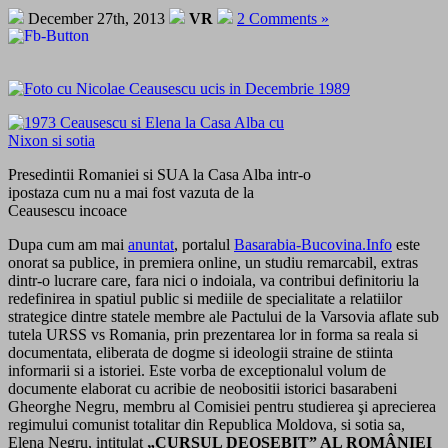
December 27th, 2013
VR
2 Comments »
Presedintii Romaniei si SUA la Casa Alba intr-o
ipostaza cum nu a mai fost vazuta de la
Ceausescu incoace
Dupa cum am mai
anuntat
, portalul
Basarabia-Bucovina.Info
este
onorat sa publice, in premiera online, un studiu remarcabil, extras
dintr-o lucrare care, fara nici o indoiala, va contribui definitoriu la
redefinirea in spatiul public si mediile de specialitate a relatiilor
strategice dintre statele membre ale Pactului de la Varsovia aflate sub
tutela URSS vs Romania, prin prezentarea lor in forma sa reala si
documentata, eliberata de dogme si ideologii straine de stiinta
informarii si a istoriei. Este vorba de exceptionalul volum de
documente elaborat cu acribie de neobositii istorici basarabeni
Gheorghe Negru, membru al Comisiei pentru studierea şi aprecierea
regimului comunist totalitar din Republica Moldova, si sotia sa,
Elena Negru, intitulat
„CURSUL DEOSEBIT” AL ROMÂNIEI