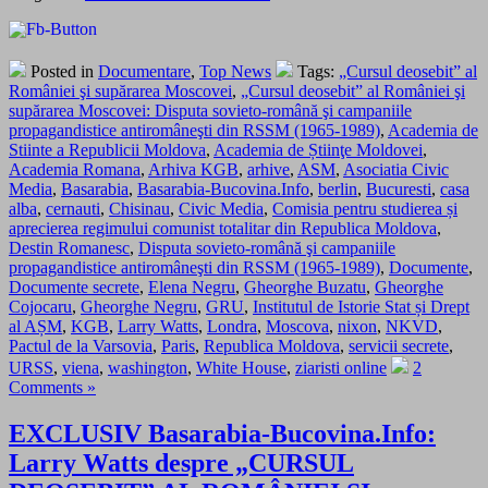
Posted in
Documentare
,
Top News
Tags:
„Cursul deosebit” al
României şi supărarea Moscovei
,
„Cursul deosebit” al României şi
supărarea Moscovei: Disputa sovieto-română şi campaniile
propagandistice antiromâneşti din RSSM (1965-1989)
,
Academia de
Stiinte a Republicii Moldova
,
Academia de Știinţe Moldovei
,
Academia Romana
,
Arhiva KGB
,
arhive
,
ASM
,
Asociatia Civic
Media
,
Basarabia
,
Basarabia-Bucovina.Info
,
berlin
,
Bucuresti
,
casa
alba
,
cernauti
,
Chisinau
,
Civic Media
,
Comisia pentru studierea și
aprecierea regimului comunist totalitar din Republica Moldova
,
Destin Romanesc
,
Disputa sovieto-română şi campaniile
propagandistice antiromâneşti din RSSM (1965-1989)
,
Documente
,
Documente secrete
,
Elena Negru
,
Gheorghe Buzatu
,
Gheorghe
Cojocaru
,
Gheorghe Negru
,
GRU
,
Institutul de Istorie Stat și Drept
al AȘM
,
KGB
,
Larry Watts
,
Londra
,
Moscova
,
nixon
,
NKVD
,
Pactul de la Varsovia
,
Paris
,
Republica Moldova
,
servicii secrete
,
URSS
,
viena
,
washington
,
White House
,
ziaristi online
2
Comments »
EXCLUSIV Basarabia-Bucovina.Info:
Larry Watts despre „CURSUL