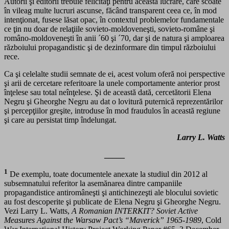
Autorii şi editorii trebuie felicitaţi pentru această lucrare, care scoate
în vileag multe lucruri ascunse, făcând transparent ceea ce, în mod
intenţionat, fusese lăsat opac, în contextul problemelor fundamentale
ce ţin nu doar de relaţiile sovieto-moldoveneşti, sovieto-române şi
româno-moldoveneşti în anii ´60 şi ´70, dar şi de natura şi amploarea
războiului propagandistic şi de dezinformare din timpul războiului
rece.
Ca şi celelalte studii semnate de ei, acest volum oferă noi perspective
şi arii de cercetare referitoare la unele comportamente anterior prost
înţelese sau total neînţelese. Şi de această dată, cercetătorii Elena
Negru şi Gheorghe Negru au dat o lovitură puternică reprezentărilor
şi percepţiilor greşite, introduse în mod fraudulos în această regiune
şi care au persistat timp îndelungat.
Larry L. Watts
_____
1
De exemplu, toate documentele anexate la studiul din 2012 al
subsemnatului referitor la asemănarea dintre campaniile
propagandistice antiromâneşti şi antichinezeşti ale blocului sovietic
au fost descoperite şi publicate de Elena Negru şi Gheorghe Negru.
Vezi Larry L. Watts,
A Romanian INTERKIT? Soviet Active
Measures Against the Warsaw Pact’s “Maverick” 1965-1989
, Cold