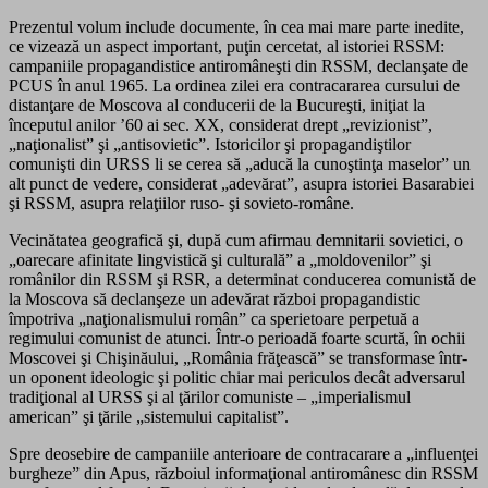
Prezentul volum include documente, în cea mai mare parte inedite,
ce vizează un aspect important, puţin cercetat, al istoriei RSSM:
campaniile propagandistice antiromâneşti din RSSM, declanşate de
PCUS în anul 1965. La ordinea zilei era contracararea cursului de
distanţare de Moscova al conducerii de la Bucureşti, iniţiat la
începutul anilor ’60 ai sec. XX, considerat drept „revizionist”,
„naţionalist” şi „antisovietic”. Istoricilor şi propagandiştilor
comunişti din URSS li se cerea să „aducă la cunoştinţa maselor” un
alt punct de vedere, considerat „adevărat”, asupra istoriei Basarabiei
şi RSSM, asupra relaţiilor ruso- şi sovieto-române.
Vecinătatea geografică şi, după cum afirmau demnitarii sovietici, o
„oarecare afinitate lingvistică şi culturală” a „moldovenilor” şi
românilor din RSSM şi RSR, a determinat conducerea comunistă de
la Moscova să declanşeze un adevărat război propagandistic
împotriva „naţionalismului român” ca sperietoare perpetuă a
regimului comunist de atunci. Într-o perioadă foarte scurtă, în ochii
Moscovei şi Chişinăului, „România frăţească” se transformase într-
un oponent ideologic şi politic chiar mai periculos decât adversarul
tradiţional al URSS şi al ţărilor comuniste – „imperialismul
american” şi ţările „sistemului capitalist”.
Spre deosebire de campaniile anterioare de contracarare a „influenţei
burgheze” din Apus, războiul informaţional antiromânesc din RSSM