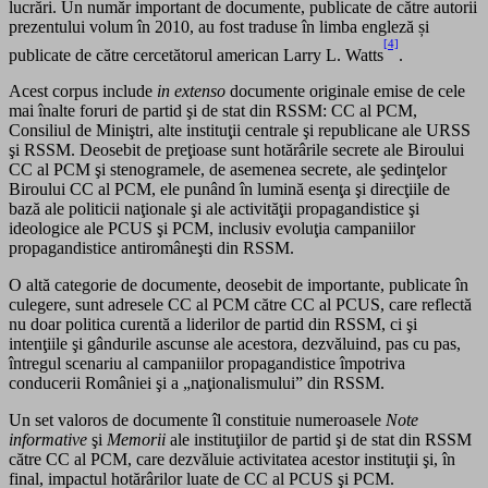
lucrări. Un număr important de documente, publicate de către autorii
prezentului volum în 2010, au fost traduse în limba engleză și
[4]
publicate de către cercetătorul american Larry L. Watts
.
Acest corpus include
in extenso
documente originale emise de cele
mai înalte foruri de partid şi de stat din RSSM: CC al PCM,
Consiliul de Miniştri, alte instituţii centrale şi republicane ale URSS
şi RSSM. Deosebit de preţioase sunt hotărârile secrete ale Biroului
CC al PCM şi stenogramele, de asemenea secrete, ale şedinţelor
Biroului CC al PCM, ele punând în lumină esenţa şi direcţiile de
bază ale politicii naţionale şi ale activităţii propagandistice şi
ideologice ale PCUS şi PCM, inclusiv evoluţia campaniilor
propagandistice antiromâneşti din RSSM.
O altă categorie de documente, deosebit de importante, publicate în
culegere, sunt adresele CC al PCM către CC al PCUS, care reflectă
nu doar politica curentă a liderilor de partid din RSSM, ci şi
intenţiile şi gândurile ascunse ale acestora, dezvăluind, pas cu pas,
întregul scenariu al campaniilor propagandistice împotriva
conducerii României şi a „naţionalismului” din RSSM.
Un set valoros de documente îl constituie numeroasele
Note
informative
şi
Memorii
ale instituţiilor de partid şi de stat din RSSM
către CC al PCM, care dezvăluie activitatea acestor instituţii şi, în
final, impactul hotărârilor luate de CC al PCUS şi PCM.