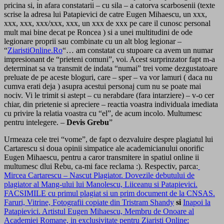
pricina si, in afara constatarii – cu sila – a catorva scarbosenii (texte
scrise la adresa lui Patapievici de catre Eugen Mihaescu, un xxx,
xxx, xxx, xxx/xxx, xxx, un xxx de xxx pe care il cunosc personal
mult mai bine decat pe Roncea ) si a unei multitudini de ode
legionare proprii sau combinate cu un alt blog legionar –
“
ZiaristiOnline.Ro
“… am constatat cu stupoare ca avem un numar
impresionant de “prieteni comuni”, voi. Acest surprinzator fapt m-a
determinat sa va transmit de indata “numai” trei vome dezgustatoare
preluate de pe aceste bloguri, care – sper – va vor lamuri ( daca nu
cumva erati deja ) asupra acestui personaj cum nu se poate mai
nociv. Vi le trimit si astept – cu nerabdare (fara intarziere) – v-o cer
chiar, din prietenie si apreciere – reactia voastra individuala imediata
cu privire la relatia voastra cu “el”, de acum incolo. Multumesc
pentru intelegere. –
Devis Grebu
”
Urmeaza cele trei “vome”, de fapt o dezvaluire despre plagiatul lui
Cartarescu si doua opinii simpatice ale academicianului onorific
Eugen Mihaescu, pentru a caror transmitere in spatiul online ii
multumesc dlui Rebu, ca-mi face reclama :). Respectiv, parca:
Mircea Cartarescu – Nascut Plagiator. Dovezile debutului de
plagiator al Mang-ului lui Manolescu, Liiceanu si Patapievici.
FACSIMILE cu primul plagiat si un prim document de la CNSAS.
Faruri, Vitrine, Fotografii copiate din Tristram Shandy
si
Inapoi la
Patapievici. Artistul Eugen Mihaescu, Membru de Onoare al
Academiei Romane, in exclusivitate pentru Ziaristi Online: