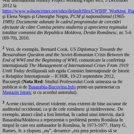
War International History Project Working Paper #65, 3 December
2012 la
https://www.wilsoncenter.org/sites/default/files/CWIHP_Working_P
şi Elena Negru şi Gheorghe Negru,
PCM şi naţionalismul (1965-
1989): Documente adunate în cadrul programului de cercetări
efectuate de către Comisa pentru studierea şi aprecierea regimului
totalitar comunist din Republica Moldova
,
Destin Românesc
, nr. 5-6
(69-70), 2010.
2
Vezi, de exemplu, Bernard Cook,
US Diplomacy Towards the
Bessarabian Question and the Soviet-Romanian Crisis Between the
End of WWI and the Beginning of WWI
, comunicare la conferinţa
internaţională
The Management of International Crises From 1919
Until Today
desfăşurată sub egida Comisiei Internaţionale de Istorie
a Relaţiilor Internaţionale – ICHIR, 19-23 septembrie 2012,
Bucureşti (
Nota Red
: Studiul Profesorului Cook urmeaza sa fie
publicat si de
Basarabia-Bucovina.Info
printr-un parteneriat cu
Magazin Istoric
si cu acordul autorului).
3
Aceste ciocniri, deseori violente, erau extrem de bine ascunse de
auditoriul occidental, ca şi de cele românesc şi moldovenesc. De
exemplu, atunci când a fost întrebat, în cadrul unui interviu, dacă
Basarabia/Moldova a reprezentat o problemă pentru România în
timpul în care era ambasador în România, în 1973-1977, Harry G.
Barnes, Jr. a răspuns „nu”, deoarece „era prea periculos să se