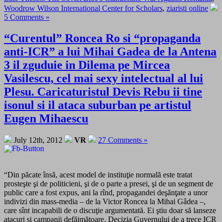
Woodrow Wilson International Center for Scholars
,
ziaristi online
5 Comments »
“Curentul” Roncea Ro si “propaganda
anti-ICR” a lui Mihai Gadea de la Antena
3 il zguduie in Dilema pe Mircea
Vasilescu, cel mai sexy intelectual al lui
Plesu. Caricaturistul Devis Rebu ii tine
isonul si il ataca suburban pe artistul
Eugen Mihaescu
July 12th, 2012
VR
27 Comments »
“Din păcate însă, acest model de instituţie normală este tratat
prosteşte şi de politicieni, şi de o parte a presei, şi de un segment de
public care a fost expus, ani la rînd, propagandei deşănţate a unor
indivizi din mass-media – de la Victor Roncea la Mihai Gâdea –,
care sînt incapabili de o discuţie argumentată. Ei ştiu doar să lanseze
atacuri şi campanii defăimătoare. Decizia Guvernului de a trece ICR