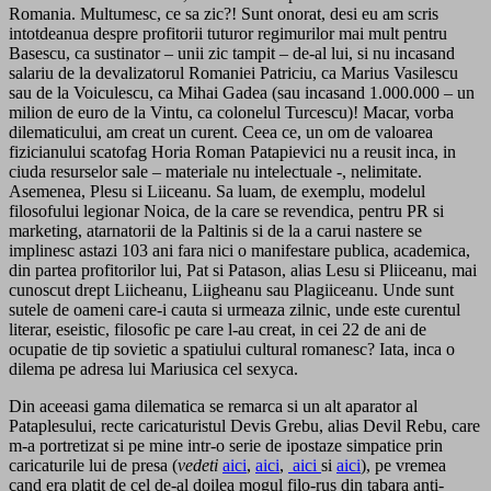
Romania. Multumesc, ce sa zic?! Sunt onorat, desi eu am scris
intotdeanua despre profitorii tuturor regimurilor mai mult pentru
Basescu, ca sustinator – unii zic tampit – de-al lui, si nu incasand
salariu de la devalizatorul Romaniei Patriciu, ca Marius Vasilescu
sau de la Voiculescu, ca Mihai Gadea (sau incasand 1.000.000 – un
milion de euro de la Vintu, ca colonelul Turcescu)! Macar, vorba
dilematicului, am creat un curent. Ceea ce, un om de valoarea
fizicianului scatofag Horia Roman Patapievici nu a reusit inca, in
ciuda resurselor sale – materiale nu intelectuale -, nelimitate.
Asemenea, Plesu si Liiceanu. Sa luam, de exemplu, modelul
filosofului legionar Noica, de la care se revendica, pentru PR si
marketing, atarnatorii de la Paltinis si de la a carui nastere se
implinesc astazi 103 ani fara nici o manifestare publica, academica,
din partea profitorilor lui, Pat si Patason, alias Lesu si Pliiceanu, mai
cunoscut drept Liicheanu, Liigheanu sau Plagiiceanu. Unde sunt
sutele de oameni care-i cauta si urmeaza zilnic, unde este curentul
literar, eseistic, filosofic pe care l-au creat, in cei 22 de ani de
ocupatie de tip sovietic a spatiului cultural romanesc? Iata, inca o
dilema pe adresa lui Mariusica cel sexyca.
Din aceeasi gama dilematica se remarca si un alt aparator al
Pataplesului, recte caricaturistul Devis Grebu, alias Devil Rebu, care
m-a portretizat si pe mine intr-o serie de ipostaze simpatice prin
caricaturile lui de presa (
vedeti
aici
,
aici
,
aici
si
aici
), pe vremea
cand era platit de cel de-al doilea mogul filo-rus din tabara anti-