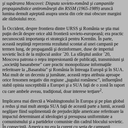
şi supărarea Moscovei: Disputa sovieto-română şi campaniile
propagandistice antiromâneşti din RSSM (1965-1989)
aruncă
lumina demult aşteptată asupra uneia din cele mai obscure margini
ale războiului rece.
În Occident, despre frontiera dintre URSS şi România se ştia mai
puţin decât despre orice altă frontieră sovieto-europeană; era practic
necunoscută importanţa ei strategică pentru Kremlin. În parte,
această neştiinţă reprezenta rezultatul scontat al unei campanii pe
termen lung, de propagandă şi dezinformare, duse de imperiul
sovietic încă de la mijlocul anilor ´20. La sfârşitul anilor ´20,
Moscova patrona o reţea impresionantă de publicaţii, transmisiuni şi
„societăţi basarabene” care practic monopolizase informaţiile
referitoare la „Basarabia” şi România în întreaga Europă şi în SUA.
Mai mult de un deceniu şi jumătate, această reţea atribuia aproape
orice fenomen negativ din regiune „jugului românesc”, influenţând
stabil opinia susceptibilă a Europei şi a SUA faţă de o zonă în raport
2
cu care ambele aveau, tradiţional, doar interese terţiare
.
Implicarea mai directă a Washingtonului în Europa şi pe plan global
a redus şi mai mult atenţia SUA faţă de această parte a lumii, această
neglijare fiind suplimentată de prejudecăţile americane referitoare la
impactul determinant al ideologiei şi presupusa uniformitate a
comunismului şi a partidelor comuniste din cadrul blocului sovietic.
În consecinţă, America nu era la curent cu seria de campanii