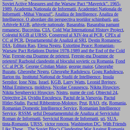
Soviet Active Measures and the Warsaw Pact “Maverick”. 1965-
1989
,
Academia Nationala de Informatii
,
Academiei Naţionala de
Informaţii „Mihai Viteazul”
,
Analiza de Intelligence
,
Analiza de
Intelligence. O abordare din perspectiva teoriilor schimbarii
,
ani
,
Arhivele KGB
,
arhivele nationale
,
Basarabia
,
Basarabia pamant
romanesc
,
Bucovina
,
CIA
,
Cold War International History Project
,
Colegiul KGB al URSS
,
Congresul al XIV-lea al PCR
,
CPEx al
CC al PCR
,
Departamentul de Analiză al SRI
,
Destin Romanesc
,
DIA
,
Editura Rao
,
Elena Negru
,
Extorting Peace: Romanian-
Warsaw Pact Relations During 1978-1989 and the End of the Cold
War
,
Fereste-ma Doamne de prieteni
,
Fereste-ma Doamne de
prieteni! Razboiul clandestin al blocului sovietic cu Romania
,
Fond
CC al PCR
,
George Cristian Maior
,
george maior
,
Gheorghe
Buzatu
,
Gheorghe Negru
,
Gheorghe Radulescu
,
Gogu Radulescu
,
Ilarion tiu
,
Institutul Naţional de Studii de Intelligence
,
Insula
Serpilor
,
Ione Nitu
,
Israel
,
KGB
,
Larry Watts
,
Leonid Brejnev
,
Mihai Eminescu
,
moldova
,
Nicolae Ceausescu
,
Nikita Hrușciov
,
Nikita Sergheevici Hrușciov
,
Nistru
,
nume de cod
,
Obiectul 24
,
Onjective 24
,
Ovidiu Enculescu
,
Pactul de la Varsovia
,
Pactul
Hitler-Stalin
,
Pactul Ribben­trop-Molotov
,
Prut
,
RAO
,
rfg
,
Romania
,
Romanian Domestic Intelligence Service
,
Romanian Intelligence
Service
,
RSSM
,
seful Departamentului de Analiza al Serviciului
Roman de Informatii
,
Serviciul Roman de Informatii
,
sri
,
SUA
,
tinta-Romania
,
URSS
,
victor roncea
,
Washington DC
,
With Friends
Like These... The Soviet Bloc's Clandestine War Against Romania
,