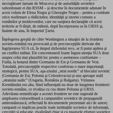
necruţătoare lansate de Moscova şi de autorităţile sovietice
subordonate ei din RSSM – şi descrise în documentele adunate în
acest volum de Elena Negru şi Gheorghe Negru – pentru a combate
orice reafirmare a rădăcinilor, identităţii şi istoriei comune a
românilor şi moldovenilor, care nu susţinea declaraţiile că acest
teritoriu ar fi tânjit, de milenii, după încorporarea sa în URSS şi,
înainte de asta, în Imperiul Ţarist.
Înţelegerea greşită de către Washington a situaţiei de la frontiera
sovieto-română era provocată şi de preconcepţiile derivate din
îngrijorarea SUA că, în timpul războiului rece, ar fi putut apărea şi
un conflict militar. Ele concentraseră foarte îngust atenţia SUA doar
asupra celui mai plauzibil loc pentru o asemenea confruntare –
Fulda, la hotarul dintre Germania de Est şi Germania de Vest.
Totodată, preconcepţiile respective confereau o mare importanţă
strategică, pentru SUA, aşa-zisului „strat nordic” al blocului sovietic
(Germania de Est, Polonia şi Cehoslovacia) şi una aproape nulă
„stratului sudic” (Ungaria, România şi Bulgaria). Viziunea
Kremlinului era alta, fiind influenţată nu doar de lungimea frontierei
sovieto-române, ce rivaliza cu cea dintre Polonia şi URSS.
Adevărata semnificaţie a acestei frontiere ne este sugerată de
amploarea extraordinară a campaniilor sovietice de propagandă
antiromânească, reflectată în documentele prezentate aici de autori;
campanii ce implicau practic toate instituţiile sovietice de informaţii,
cercetări şi educaţie, rivalizând chiar şi cu masivele eforturi sovietice