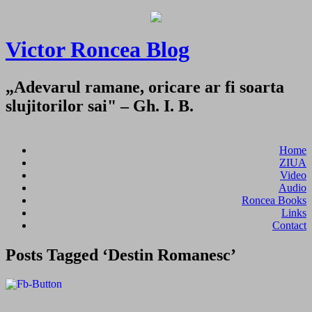
Victor Roncea Blog
„Adevarul ramane, oricare ar fi soarta
slujitorilor sai" – Gh. I. B.
Home
ZIUA
Video
Audio
Roncea Books
Links
Contact
Posts Tagged ‘Destin Romanesc’