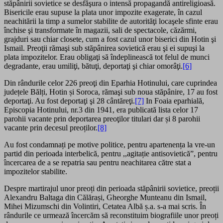
stăpânirii sovietice se desfăşura o intensă propagandă antireligioasă.
Bisericile erau supuse la plata unor impozite exagerate, în cazul
neachitării la timp a sumelor stabilite de autorităţi locaşele sfinte erau
închise şi transformate în magazii, sali de spectacole, căzărmi,
grajduri sau chiar closete, cum a fost cazul unor biserici din Hotin şi
Ismail. Preoţii rămaşi sub stăpânirea sovietică erau şi ei supuşi la
plata impozitelor. Erau obligaţi să îndeplinească tot felul de munci
degradante, erau umiliţi, bătuţi, deportaţi şi chiar omorâţi.
[6]
Din rândurile celor 226 preoţi din Eparhia Hotinului, care cuprindea
județele Bălți, Hotin și Soroca, rămaşi sub noua stăpânire, 17 au fost
deportaţi. Au fost deportaţi şi 28 cântăreţi.
[7]
In Foaia eparhială,
Episcopia Hotinului, nr.3 din 1941, era publicată lista celor 17
parohii vacante prin deportarea preoţilor titulari dar și 8 parohii
vacante prin decesul preoților.
[8]
Au fost condamnați pe motive politice, pentru apartenența la vre-un
partid din perioada interbelică, pentru ,,agitație antisovietică”, pentru
încercarea de a se repatria sau pentru neachitarea către stat a
impozitelor stabilite.
Despre martirajul unor preoți din perioada stăpânirii sovietice, preoții
Alexandru Baltaga din Călărași, Gheorghe Munteanu din Ismail,
Mihei Mizumschi din Volintiri, Cetatea Albă ș.a. s-a mai scris. În
rândurile ce urmează încercăm să reconstituim biografiile unor preoți