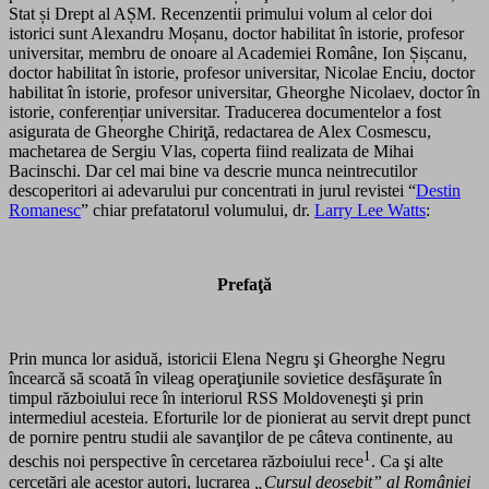
Stat și Drept al AȘM. Recenzentii primului volum al celor doi
istorici sunt Alexandru Moșanu, doctor habilitat în istorie, profesor
universitar, membru de onoare al Academiei Române, Ion Șișcanu,
doctor habilitat în istorie, profesor universitar, Nicolae Enciu, doctor
habilitat în istorie, profesor universitar, Gheorghe Nicolaev, doctor în
istorie, conferențiar universitar. Traducerea documentelor a fost
asigurata de Gheorghe Chiriţă, redactarea de Alex Cosmescu,
machetarea de Sergiu Vlas, coperta fiind realizata de Mihai
Bacinschi. Dar cel mai bine va descrie munca neintrecutilor
descoperitori ai adevarului pur concentrati in jurul revistei “
Destin
Romanesc
” chiar prefatatorul volumului, dr.
Larry Lee Watts
:
Prefaţă
Prin munca lor asiduă, istoricii Elena Negru şi Gheorghe Negru
încearcă să scoată în vileag operaţiunile sovietice desfăşurate în
timpul războiului rece în interiorul RSS Moldoveneşti şi prin
intermediul acesteia. Eforturile lor de pionierat au servit drept punct
de pornire pentru studii ale savanţilor de pe câteva continente, au
1
deschis noi perspective în cercetarea războiului rece
. Ca şi alte
cercetări ale acestor autori, lucrarea
„Cursul deosebit” al României