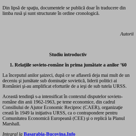
Din lipsă de spaţiu, documentele se publică doar în traducere din
limba rusă şi sunt structurate în ordine cronologică.
Autorii
Studiu introductiv
1. Relaţiile sovieto-române în prima jumătate a anilor ’60
La începutul anilor şaizeci, după ce se aflaseră deja mai mult de un
deceniu şi jumătate sub dominaţie sovietică, liderii politici ai
României şi-au amplificat eforturile de a ieşi de sub tutela URSS.
Această tendinţă s-a intensificat în contextul disputelor sovieto-
române din anii 1962-1963, pe teme economice, din cadrul
Consiliului de Ajutor Economic Reciproc (CAER), organizaţie
creată în 1949 la iniţiativa URSS, ca o contrapondere pentru
Comunitatea Economică Europeană (CEE) şi o replică la Planul
Marshall.
Integral la
Basarabia-Bucovina.Info