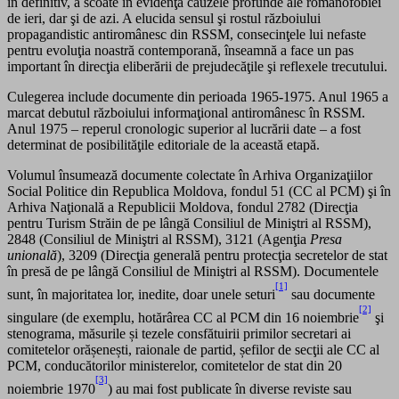
în definitiv, a scoate în evidenţă cauzele profunde ale românofobiei
de ieri, dar şi de azi. A elucida sensul şi rostul războiului
propagandistic antiromânesc din RSSM, consecinţele lui nefaste
pentru evoluţia noastră contemporană, înseamnă a face un pas
important în direcţia eliberării de prejudecăţile şi reflexele trecutului.
Culegerea include documente din perioada 1965-1975. Anul 1965 a
marcat debutul războiului informaţional antiromânesc în RSSM.
Anul 1975 – reperul cronologic superior al lucrării date – a fost
determinat de posibilităţile editoriale de la această etapă.
Volumul însumează documente colectate în Arhiva Organizaţiilor
Social Politice din Republica Moldova, fondul 51 (CC al PCM) şi în
Arhiva Naţională a Republicii Moldova, fondul 2782 (Direcţia
pentru Turism Străin de pe lângă Consiliul de Miniştri al RSSM),
2848 (Consiliul de Miniştri al RSSM), 3121 (Agenţia
Presa
unională
), 3209 (Direcţia generală pentru protecţia secretelor de stat
în presă de pe lângă Consiliul de Miniştri al RSSM). Documentele
[1]
sunt, în majoritatea lor, inedite, doar unele seturi
sau documente
[2]
singulare (de exemplu, hotărârea CC al PCM din 16 noiembrie
şi
stenograma, măsurile și tezele consfătuirii primilor secretari ai
comitetelor orășenești, raionale de partid, șefilor de secţii ale CC al
PCM, conducătorilor ministerelor, comitetelor de stat din 20
[3]
noiembrie 1970
) au mai fost publicate în diverse reviste sau