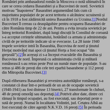
României prin ambasadorul român la Moscova o notă ultimativă în
care se cerea cedarea Basarabiei și a Bucovinei de nord. Sovieticii
motivau ”înapoierea” Basarabiei argumentând fals cum că
majoritatea populației de pe acest teritoriu o alcătuiesc ucrainenii și
că în 1918 a fost zădărnicită unirea Basarabiei cu Ucraina.
[1]
Nordul
Bucovinei îl cereau ca deaspăgubire pentru ocuparea Basarabiei de
către România timp de 22 de ani. Pentru a evita invazia sovietică pe
întreg teritoriul României, după lungi discuții în Consiliul de coroană
s-a acceptat cerințele ultimatului, hotărând ca armata și administrația
civilă de pe teritoriile indicate să se evecueze. La 28 iunie 1940
trupele sovietice intră în Basarabia, Bucovina de nord și ținutul
Herța( motivând mai apoi că ținutul Herța a fost ocupat ”din
greșeală”).
[2]
În aceeași zi s-a început evacuările din Basarabia și
Bucovina de nord. Împreună cu administrația civilă și militară
românească s-au retras peste Prut un număr mare de populație. S-au
retras și 486 de preoți din cele trei eparhii basarabene și 112 preoți
din Mitropolia Bucovinei.
[3]
După eliberarea Basarabiei şi revenirea autorităţilor româneşti, s-a
constatat că doar într-o perioadă de un an de ocupaţie sovietică
(1940-1941) au fost distruse 13 biserici, 27 transformate în cluburi,
48 de preoţi omorâţi sau deportaţi.
[4]
Potrivit altor date, dintre cei
rămași în timpul ocupației, au fost executați, sau deportați peste o
sută de preoți. Numai în localitatea Volintiri, jud. Cetatea Albă au
fost executați de către agenții N.K.V.D. 16 preoți.
[5]
În perioada