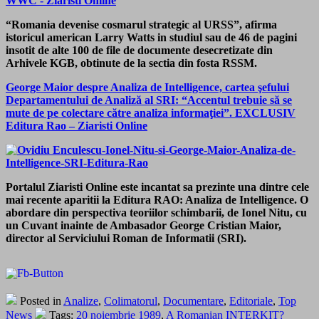
“Romania devenise cosmarul strategic al URSS”, afirma
istoricul american Larry Watts in studiul sau de 46 de pagini
insotit de alte 100 de file de documente desecretizate din
Arhivele KGB, obtinute de la sectia din fosta RSSM.
George Maior despre Analiza de Intelligence, cartea şefului
Departamentului de Analiză al SRI: “Accentul trebuie să se
mute de pe colectare către analiza informaţiei”. EXCLUSIV
Editura Rao – Ziaristi Online
Portalul Ziaristi Online este incantat sa prezinte una dintre cele
mai recente aparitii la Editura RAO: Analiza de Intelligence. O
abordare din perspectiva teoriilor schimbarii, de Ionel Nitu, cu
un Cuvant inainte de Ambasador George Cristian Maior,
director al Serviciului Roman de Informatii (SRI).
Posted in
Analize
,
Colimatorul
,
Documentare
,
Editoriale
,
Top
News
Tags:
20 noiembrie 1989
,
A Romanian INTERKIT?