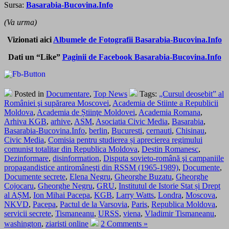
Sursa:
Basarabia-Bucovina.Info
(Va urma)
Vizionati aici
Albumele de Fotografii Basarabia-Bucovina.Info
Dati un “Like”
Paginii de Facebook Basarabia-Bucovina.Info
Posted in
Documentare
,
Top News
Tags:
„Cursul deosebit” al
României şi supărarea Moscovei
,
Academia de Stiinte a Republicii
Moldova
,
Academia de Știinţe Moldovei
,
Academia Romana
,
Arhiva KGB
,
arhive
,
ASM
,
Asociatia Civic Media
,
Basarabia
,
Basarabia-Bucovina.Info
,
berlin
,
Bucuresti
,
cernauti
,
Chisinau
,
Civic Media
,
Comisia pentru studierea și aprecierea regimului
comunist totalitar din Republica Moldova
,
Destin Romanesc
,
Dezinformare
,
disinformation
,
Disputa sovieto-română şi campaniile
propagandistice antiromâneşti din RSSM (1965-1989)
,
Documente
,
Documente secrete
,
Elena Negru
,
Gheorghe Buzatu
,
Gheorghe
Cojocaru
,
Gheorghe Negru
,
GRU
,
Institutul de Istorie Stat și Drept
al AȘM
,
Ion Mihai Pacepa
,
KGB
,
Larry Watts
,
Londra
,
Moscova
,
NKVD
,
Pacepa
,
Pactul de la Varsovia
,
Paris
,
Republica Moldova
,
servicii secrete
,
Tismaneanu
,
URSS
,
viena
,
Vladimir Tismaneanu
,
washington
,
ziaristi online
2 Comments »