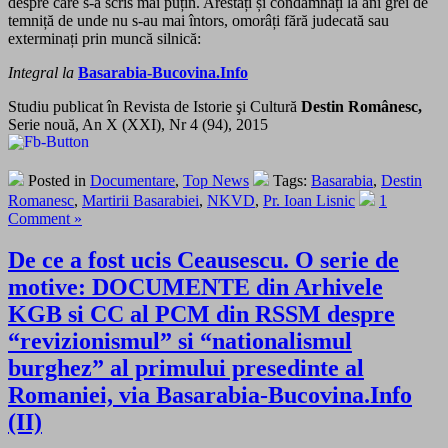
despre care s-a scris mai puțin. Arestați și condamnați la ani grei de
temniță de unde nu s-au mai întors, omorâți fără judecată sau
exterminați prin muncă silnică:
Integral la
Basarabia-Bucovina.Info
Studiu publicat în Revista de Istorie şi Cultură
Destin Românesc,
Serie nouă, An X (XXI), Nr 4 (94), 2015
Posted in
Documentare
,
Top News
Tags:
Basarabia
,
Destin
Romanesc
,
Martirii Basarabiei
,
NKVD
,
Pr. Ioan Lisnic
1
Comment »
De ce a fost ucis Ceausescu. O serie de
motive: DOCUMENTE din Arhivele
KGB si CC al PCM din RSSM despre
“revizionismul” si “nationalismul
burghez” al primului presedinte al
Romaniei, via Basarabia-Bucovina.Info
(II)