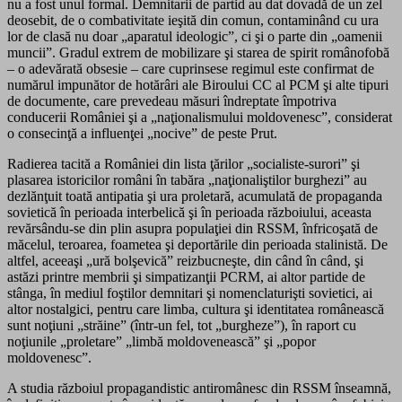
nu a fost unul formal. Demnitarii de partid au dat dovadă de un zel
deosebit, de o combativitate ieşită din comun, contaminând cu ura
lor de clasă nu doar „aparatul ideologic”, ci şi o parte din „oamenii
muncii”. Gradul extrem de mobilizare şi starea de spirit românofobă
– o adevărată obsesie – care cuprinsese regimul este confirmat de
numărul impunător de hotărâri ale Biroului CC al PCM şi alte tipuri
de documente, care prevedeau măsuri îndreptate împotriva
conducerii României şi a „naţionalismului moldovenesc”, considerat
o consecinţă a influenţei „nocive” de peste Prut.
Radierea tacită a României din lista ţărilor „socialiste-surori” şi
plasarea istoricilor români în tabăra „naţionaliştilor burghezi” au
dezlănţuit toată antipatia şi ura proletară, acumulată de propaganda
sovietică în perioada interbelică şi în perioada războiului, aceasta
revărsându-se din plin asupra populaţiei din RSSM, înfricoşată de
măcelul, teroarea, foametea şi deportările din perioada stalinistă. De
altfel, aceeaşi „ură bolşevică” reizbucneşte, din când în când, şi
astăzi printre membrii şi simpatizanţii PCRM, ai altor partide de
stânga, în mediul foştilor demnitari şi nomenclaturişti sovietici, ai
altor nostalgici, pentru care limba, cultura şi identitatea românească
sunt noţiuni „străine” (într-un fel, tot „burgheze”), în raport cu
noţiunile „proletare” „limbă moldovenească” şi „popor
moldovenesc”.
A studia războiul propagandistic antiromânesc din RSSM înseamnă,