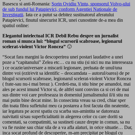
Basescu si anti-Romania:
Sorin Ovidiu Vintu, sponsorul Volvo-ului
de sub fundul lui Patapievici, conform Agentiei Nationale de
Investigatii
. Iata ce a putut sa debitez sustinatorul aferatului
Patapievici, finutul sinecurist ICR, unei cunostinte de-a mea din
spatiul online:
Elegantul intelectual ICR Debil Rebu despre un jurnalist
roman si munca lui: “blogul scursorii scabroase, legionarul
scelerat-violent Victor Roncea”
🙂
“Socat fara margini la descoperirea unei postari laudative a unei
poze a “capitanului” Zelea etc… cu nu stiu (si nici nu ma intereseaza
) ce ocazie/aniversare a miscarii legionare, preluata de unul/una
dintre voi (ezit/evit sa identific – deocamdata – autorul/oarea) de pe
blogul scursorii scabroase, legionarul scelerat-violent Victor Roncea
( frate-sau nu-i mai breaz ). Credeti-ma, ii stiu bine pe amandoi, mai
ales pe acest imund Victor si, de altfel sunt convins ca si cei de mai
sus dintre voi care profeseaza in domeniul jurnalismului il/ii stiu nu
mai putin bine decat mine. In consecinta vreau sa cred, chiar sper
din toata fibra sufletului meu ca postarea a fost facuta din neatentie,
iar legatura pe acest spatiu cu scarba sus-amintita se datoreaza
naivitatii si/sau superficialitatii in alegerea celor cu care doriti sa
comentati, sa compatimiti, sa sustineti cauze drepte in comun, sa nu
va fie rusine sau chiar sila de a va afla alaturi, in orice situatie… Dar,
inca socat profund de descoperire, m-am precipitat pe blogul cu