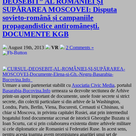
DEOSEBIT” AL ROMÂNIEI ȘI
SUPĂRAREA MOSCOVEI: Disputa
sovieto-română și campaniile
propagandistice antiromânești.
DOCUMENTE KGB
August 19th, 2013
VR
2 Comments »
Urmare a unui parteneriat stabilit cu
Asociatia Civic Media
, portalul
Basarabia-Bucovina.Info
urmeaza sa dezvolte sectiunea de Arhive
printr-un aport important de documente, unele foste secrete si strict
secrete, din colectii particulare si din arhive de la Washington,
Londra, Paris, Berlin, Viena, Bucuresti, Cernauti si Chisinau, si
chiar si Moscova, in privinta capitalei Rusiei, atat prin intermediul
bogatului fond documentar accesat de istoricii Gheorghe Buzatu si
Ioan Scurtu, cat si prin colaborarea existenta dintre arhivele militare
si cele diplomatice ale Romaniei si Federatiei Ruse. In acest sens,
pentru acesta toamna avem promisiunea aparitiei unui set de