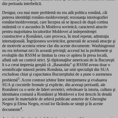
din perioada interbelică.
Desigur, cea mai mare problemă nu era atât politica română, cât
puterea identităţii româno-moldoveneşti; rezonanţa istoriografiei
române/moldoveneşti, care începea să se iţească de după cortina
stalinistă ce o ascundea în Moldova sovietică; caracterul atractiv
pentru majoritatea locuitorilor Moldovei al independenţei
constructive a României, care provoca, în mod repetat, admiraţia
internaţională. Îngrijorarea sovieticilor, generată de această atracţie şi
de motivele acesteia reiese clar din aceste documente. Washingtonul
nu era informat nici în această privinţă; accesul lui la problemele şi
evoluţiile din RSSM se limitau la ceea ce apărea în presa locală,
aflată sub un control strict. Şi diplomaţilor americani de la Bucureşti
li s-a creat impresia greşită că „Basarabia” şi RSSM aveau doar o
semnificaţie minoră pentru România, iar unii specialişti din SUA
excludeau chiar şi capacitatea Bucureştiului de a pune o asemenea
3
problemă
. Acest contrast izbitor între interpretarea şi evaluarea
SUA şi ciocnirile frontale şi explicite, din aceeaşi perioadă, ale
României cu o serie de lideri sovietici, referitoare la istoria, cultura şi
identitatea comună a României şi Moldovei a fost descris în detalii
şocante în materialele de arhivă publicate anterior de Gheorghe
Negru şi Elena Negru, ecoul lor făcându-se simţit şi în aceste
4
documente
.