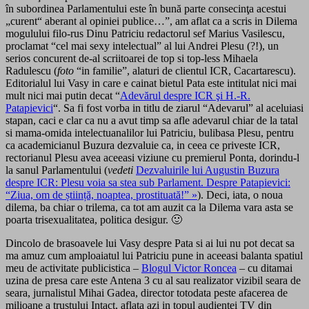
în subordinea Parlamentului este în bună parte consecinţa acestui
„curent“ aberant al opiniei publice…”, am aflat ca a scris in Dilema
mogulului filo-rus Dinu Patriciu redactorul sef Marius Vasilescu,
proclamat “cel mai sexy intelectual” al lui Andrei Plesu (?!), un
serios concurent de-al scriitoarei de top si top-less Mihaela
Radulescu (
foto
“in familie”, alaturi de clientul ICR, Cacartarescu).
Editorialul lui Vasy in care e cainat bietul Pata este intitulat nici mai
mult nici mai putin decat “
Adevărul despre ICR şi H.-R.
Patapievici
“. Sa fi fost vorba in titlu de ziarul “Adevarul” al aceluiasi
stapan, caci e clar ca nu a avut timp sa afle adevarul chiar de la tatal
si mama-omida intelectuanalilor lui Patriciu, bulibasa Plesu, pentru
ca academicianul Buzura dezvaluie ca, in ceea ce priveste ICR,
rectorianul Plesu avea aceeasi viziune cu premierul Ponta, dorindu-l
la sanul Parlamentului (
vedeti
Dezvaluirile lui Augustin Buzura
despre ICR: Plesu voia sa stea sub Parlament. Despre Patapievici:
“Ziua, om de știință, noaptea, prostituată!” »
). Deci, iata, o noua
dilema, ba chiar o trilema, ca tot am auzit ca la Dilema vara asta se
poarta trisexualitatea, politica desigur. 🙂
Dincolo de brasoavele lui Vasy despre Pata si ai lui nu pot decat sa
ma amuz cum amploaiatul lui Patriciu pune in aceeasi balanta spatiul
meu de activitate publicistica –
Blogul Victor Roncea
– cu ditamai
uzina de presa care este Antena 3 cu al sau realizator vizibil seara de
seara, jurnalistul Mihai Gadea, director totodata peste afacerea de
milioane a trustului Intact, aflata azi in topul audientei TV din