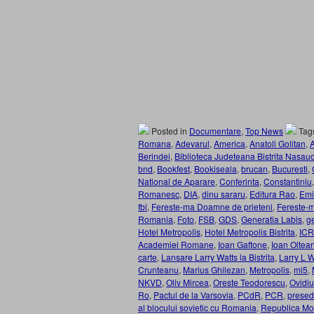
Posted in
Documentare
,
Top News
Tag
Romana
,
Adevarul
,
America
,
Anatoli Golitan
,
A
Berindei
,
Biblioteca Judeteana Bistrita Nasau
bnd
,
Bookfest
,
Bookiseala
,
brucan
,
Bucuresti
,
National de Aparare
,
Conferinta
,
Constantiniu
Romanesc
,
DIA
,
dinu sararu
,
Editura Rao
,
Emi
fbi
,
Fereste-ma Doamne de prieteni
,
Fereste-m
Romania
,
Foto
,
FSB
,
GDS
,
Generatia Labis
,
g
Hotel Metropolis
,
Hotel Metropolis Bistrita
,
ICR
Academiei Romane
,
Ioan Gaftone
,
Ioan Oltea
carte
,
Lansare Larry Watts la Bistrita
,
Larry L W
Crunteanu
,
Marius Ghilezan
,
Metropolis
,
mi5
,
NKVD
,
Oliv Mircea
,
Oreste Teodorescu
,
Ovidi
Ro
,
Pactul de la Varsovia
,
PCdR
,
PCR
,
presed
al blocului sovietic cu Romania
,
Republica Mo