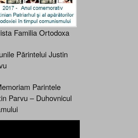
ista Familia Ortodoxa
nile Părintelui Justin
vu
Memoriam Parintele
tin Parvu – Duhovnicul
mului