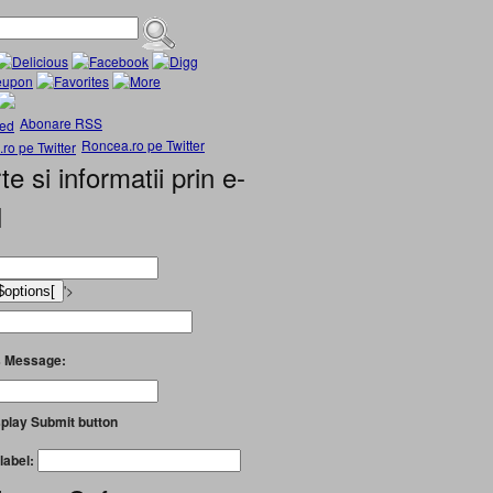
Abonare RSS
Roncea.ro pe Twitter
te si informatii prin e-
l
'>
 Message:
play Submit button
label: