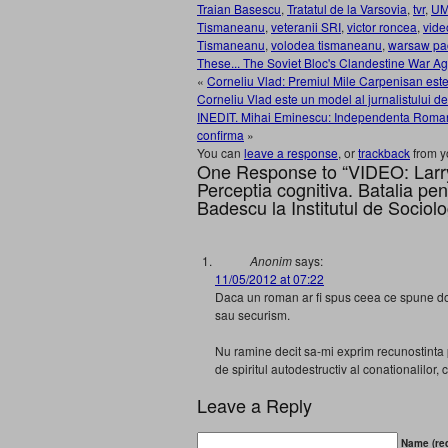
Traian Basescu
,
Tratatul de la Varsovia
,
tvr
,
UM
Tismaneanu
,
veteranii SRI
,
victor roncea
,
vide
Tismaneanu
,
volodea tismaneanu
,
warsaw pa
These... The Soviet Bloc's Clandestine War A
«
Corneliu Vlad: Premiul Mile Carpenisan este 
Corneliu Vlad este un model al jurnalistului d
INEDIT. Mihai Eminescu: Independenta Romanie
confirma
»
You can
leave a response
, or
trackback
from y
One Response to “VIDEO: Larry
Perceptia cognitiva. Batalia pen
Badescu la Institutul de Socio
Anonim
says:
11/05/2012 at 07:22
Daca un roman ar fi spus ceea ce spune domn
sau securism.
Nu ramine decit sa-mi exprim recunostinta
de spiritul autodestructiv al conationalilor,
Leave a Reply
Name (req