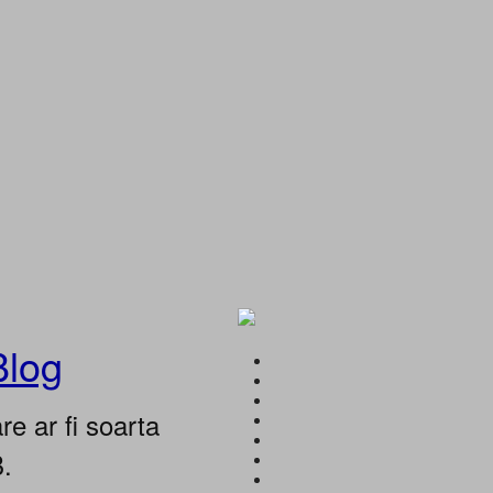
Blog
e ar fi soarta
B.