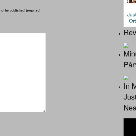
 not be published) (required)
Rev
Minu
Pâr
In 
Jus
Nea