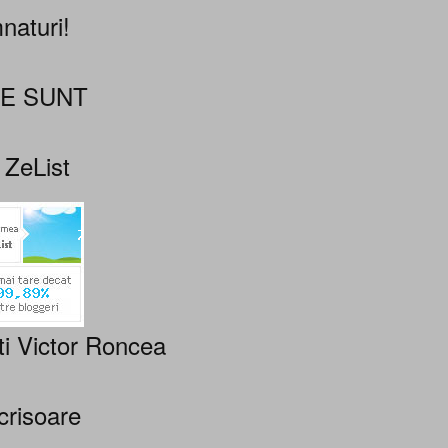
naturi!
NE SUNT
 ZeList
ti Victor Roncea
crisoare