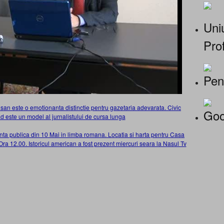
Uniu
Prof
Pen
san este o emotionanta distinctie pentru gazetaria adevarata. Civic
Goo
d este un model al jurnalistului de cursa lunga
rinta publica din 10 Mai in limba romana. Locatia si harta pentru Casa
a 12.00. Istoricul american a fost prezent miercuri seara la Nasul Tv