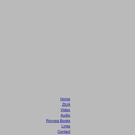
Home
ZIUA
Video
Audio
Roncea Books
Links
Contact