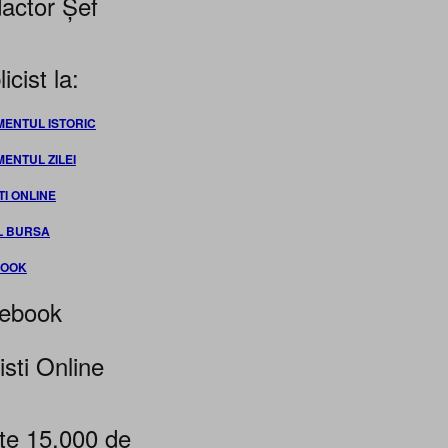
actor Șef
icist la:
MENTUL ISTORIC
MENTUL ZILEI
TI ONLINE
L BURSA
BOOK
ebook
isti Online
te 15.000 de