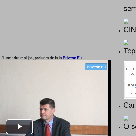
sem
CI
Top
 fi urmarita mai jos, preluata de la la
Privesc.Eu
Car
O s