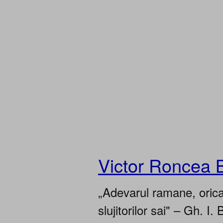
Victor Roncea 
„Adevarul ramane, oricar
slujitorilor sai" – Gh. I. 