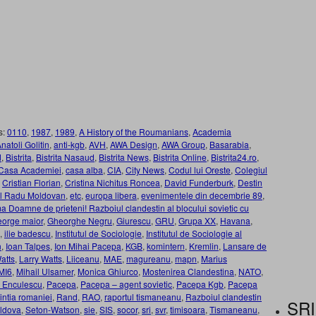
s:
0110
,
1987
,
1989
,
A History of the Roumanians
,
Academia
natoli Golitin
,
anti-kgb
,
AVH
,
AWA Design
,
AWA Group
,
Basarabia
,
d
,
Bistrita
,
Bistrita Nasaud
,
Bistrita News
,
Bistrita Online
,
Bistrita24.ro
,
Casa Academiei
,
casa alba
,
CIA
,
City News
,
Codul lui Oreste
,
Colegiul
,
Cristian Florian
,
Cristina Nichitus Roncea
,
David Funderburk
,
Destin
l Radu Moldovan
,
etc
,
europa libera
,
evenimentele din decembrie 89
,
a Doamne de prieteni! Razboiul clandestin al blocului sovietic cu
eorge maior
,
Gheorghe Negru
,
Giurescu
,
GRU
,
Grupa XX
,
Havana
,
,
ilie badescu
,
Institutul de Sociologie
,
Institutul de Sociologie al
n
,
Ioan Talpes
,
Ion Mihai Pacepa
,
KGB
,
komintern
,
Kremlin
,
Lansare de
atts
,
Larry Watts
,
Liiceanu
,
MAE
,
magureanu
,
mapn
,
Marius
MI6
,
Mihail Ulsamer
,
Monica Ghiurco
,
Mostenirea Clandestina
,
NATO
,
u Enculescu
,
Pacepa
,
Pacepa – agent sovietic
,
Pacepa Kgb
,
Pacepa
intia romaniei
,
Rand
,
RAO
,
raportul tismaneanu
,
Razboiul clandestin
SRI
ldova
,
Seton-Watson
,
sie
,
SIS
,
socor
,
sri
,
svr
,
timisoara
,
Tismaneanu
,