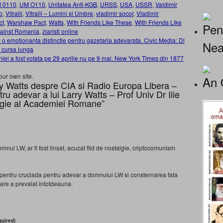
 0110
,
UM O110
,
Unitatea Anti-KGB
,
URSS
,
USA
,
USSR
,
Valdimir
o
,
Vitralii
,
Vitralii – Lumini si Umbre
,
vladimir socor
,
Vladimir
ct
,
Warshaw Pact
,
Watts
,
With Friends Like These
,
With Friends Like
Pen
gainst Romania
,
ziaristi online
o emotionanta distinctie pentru gazetaria adevarata. Civic Media: Dl
Nea
e cursa lunga
i a fost votata pe 29 aprilie nu pe 9 mai. New York Times din 1877
our own site.
An 
 Watts despre CIA si Radio Europa Libera –
tru adevar a lui Larry Watts – Prof Univ Dr Ilie
logie al Academiei Romane”
ul LW, ar fi fost linsat, acuzat fiid de nostalgie, criptocomunism
 pentru cruciada pentru adevar a domnului LW si consternarea fata
 care a prevalat intotdeauna.
uired)