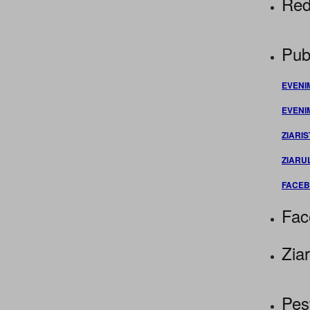
Red
Publ
EVENI
EVENI
ZIARIS
ZIARU
FACE
Fac
Ziar
Pes