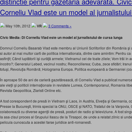
distinctie pentru gazetaria adevarata. Civi
Corneliu Vlad este un model al jurnalistulu
May 10th, 2012
VR
3 Comments »
Civic Media: Dl Corneliu Vlad este un model al jurnalistului de cursa lunga
Domnul Corneliu Basarab Vlad este membru al Uniunii Scriitorilor din România şi a
si autor al mai multor carti de politica internationala, dintre care amintim: Pentru c
asfinţit; Când luptătorii îşi curăţă armele; Vietnamul cel de toate zilele; Vom trăi î
încotro?; Generalul Lebed, vecinul nostru; Reconcilierea; Cuba, zece sfidări; Iran
totuşi, Revoluţia Română; Holograma Europa. Politica europeană a Germaniei (coa
În aproape 50 de ani de carieră gazetărească, dl Corneliu Vlad a publicat numeroas
ale vieţii şi politicii internaţionale în revistele Lumea, Contemporanul, Romania li
Revista Geopolitica, Ziaristi Online etc.
A fost corespondent de presă în Vietnam şi Laos, în Austria, Elveţia şi Germania, 
Presse la Bucureşti, trimis special la ONU, OSCE şi NATO, Tratatul de la Varşovia, C
colaborează cu diverse agenţii de presă, posturi de radio şi televiziune. A fost singu
la asa-zisul proces al Grupului Ilascu de la Tiraspol, de unde a relatat zilnic si und
pelicula cunoscuta a acestei farse juridice anti-romanesti.