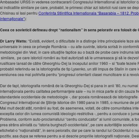
Ambasadei URSS in vederea contracararii Congresului International al Istoricilor ca
si indicatiile similare pe care, probabil, le primesc chiar azi istoricii rusi care se d
Chisinau si Iasi pentru
Conferinta Stiintifica Internationala “Basarabia – 1812. Prob
internaţionale”
):
Ceea ce sovieticii defineau drept “nationalism” in sens peiorativ era folosit de 
Dr Larry Watts:
“Există, evident, o dificultate în a distinge între principalele teze a
universale în ceea ce priveşte România – cu alte cuvinte, istoria scrisă în conformi
metodologiei din Vest, în care situaţiile faptice au o bază de probe care indruma istor
similare, pe care istoricii români au fost autorizati să le urmareasca şi să le dezv
rusificare lansat de către Gheorghiu-Dej la începutul anilor 1960 – si “toate tezel
probabil referindu-se la istoriografia de tip Lysenko, un stil impus de Stalin în car
versiunea cea mai potrivita pentru “progresul orientarii clasei muncitoare si a revol
Dar de fapt, istoriografia română de la Gheorghiu-Dej si pana in anii ’80, nu numai
internaţionala pentru calitatea performanţele sale – nu in mica parte si din cauza fr
standardele occidentale de metodologie -, dar şcoala românească de istoriografie 
Congresul Internaţional de Ştiinţe Istorice din 1980 pana in 1985, o reuniune de prim
Mai mult decât atât, românii au fost, de asemenea, votati, de către comunitatea inter
exceptia celor din lumea comunistă ideologic-restrictiva -, pentru a conduce o juma
Problema, conform auto-proclamatului “centru conducator” al lumii comuniste, a fos
prea strâns aliniată cu “istoria burghez0-occidentala”, pe care autorităţile sovietice şi
etichetat-o “naţionalistă”, în sens peiorativ, dar pe care la randul lui Occidentul o n
pozitiv, asa dupa se referea pentru a-si descrie propriile istoriografii naţionale. Desig