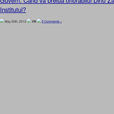
Guvern. Cand va prelua onorabilul Dinu Z
Institutul?
May 20th, 2012
VR
5 Comments »