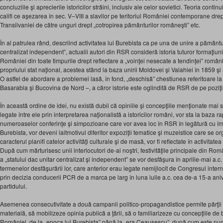
concluziile şi aprecierile istoricilor străini, inclusiv ale celor sovietici. Teoria contin
califi ce aşezarea în sec. V–VIII a slavilor pe teritoriul României contemporane drep
Transilvaniei de către unguri drept „cotropirea pământurilor româneşti” etc.
În al patrulea rând, descriind activitatea lui Burebista ca pe una de unire a pământur
centralizat independent”, actualii autori din RSR consideră istoria tuturor formaţiunil
României din toate timpurile drept reflectare a „voinţei nesecate a tendinţei” români
propriului stat naţional, acestea stând la baza unirii Moldovei şi Valahiei în 1859 ş
O astfel de abordare a problemei lasă, în fond, „deschisă” chestiunea referitoare la „
Basarabia şi Bucovina de Nord –, a căror istorie este oglindită de RSR de pe pozi
În această ordine de idei, nu există dubii că opiniile şi concepţiile menţionate mai 
legate între ele prin interpretarea naţionalistă a istoricilor români, vor sta la baza r
numeroaselor conferinţe şi simpozioane care vor avea loc în RSR în legătură cu împ
Burebista, vor deveni laitmotivul diferitor expoziţii tematice şi muzeistice care se 
caracterul planifi catelor activităţi culturale şi de masă, vor fi reflectate în activita
După cum mărturisesc unii interlocutori de-ai noştri, festivităţile principale din R
a „statului dac unitar centralizat şi independent” se vor desfăşura în aprilie-mai a.c.
termenelor desfăşurării lor, care anterior erau legate nemijlocit de Congresul internaţ
prin decizia conducerii PCR de a marca pe larg în luna iulie a.c. cea de-a 15-a ani
partidului.
Asemenea consecutivitate a două campanii politico-propagandistice permite părţ
materială, să mobilizeze opinia publică a ţării, să o familiarizeze cu concepţiile de ba
României, de la „epoca lui Burebista” până la „era Ceauşescu”, după cum este numi