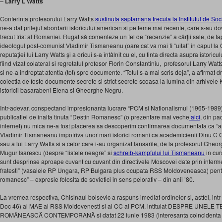
–
Larry L Watts
Conferinta profesorului Larry Watts
sustinuta saptamana trecuta la Institutul de S
ne-a dat prilejul abordarii istoricului american si pe teme mai recente, care s-au do
trecut trist al Romaniei. Rugat să comenteze un fel de “recenzie” a cărţii sale, de fap
ideologul post-comunist Vladimir Tismaneanu (oare cat va mai fi “uitat” in capul 
reputaţiei lui Larry Watts şi a oricui s-a întâlnit cu el, cu tinta directa asupra istor
fiind vizat colateral si regretatul profesor Florin Constantiniu, profesorul Larry Watt
si ne-a indreptat atentia (tot) spre documente. “Totul s-a mai scris deja”, a afirmat d
colectia de foste documente secrete si strict secrete scoasa la lumina din arhivele
istoricii basarabeni Elena si Gheorghe Negru.
Intr-adevar, conspectand impresionanta lucrare “PCM si Nationalismul (1965-1989)”
publicatiei de inalta tinuta “Destin Romanesc” (o prezentare mai veche
aici
, din pa
internet) nu mica ne-a fost placerea sa descoperim confirmarea documentata ca “ar
Vladimir Tismaneanu impotriva unor mari istorici romani ca academicienii Dinu C G
sau a lui Larry Watts si a celor care i-au organizat lansarile, de la profesorul Gh
Mugur Isarescu (despre “listele neagre” si
schreib-kampfului lui Tismaneanu
in cu
sunt desprinse aproape cuvant cu cuvant din directivele Moscovei date prin interme
fratesti” (vasalele RP Ungara, RP Bulgara plus ocupata RSS Moldoveneasca) pentr
romanesc” – expresie folosita de sovietici in sens peiorativ – din anii ’80.
La vremea respectiva, Chisinaul bolsevic a raspuns imediat ordinelor si, astfel, int
Doc 46) al MAE al RSS Moldovenesti si al CC al PCM, intitulat DESPRE UNEL
ROMÂNEASCĂ CONTEMPORANĂ si datat 22 iunie 1983 (interesanta coincidenta dat