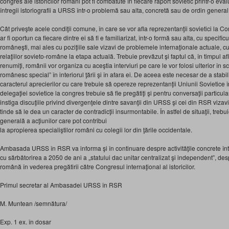
congres ale istoricilor români pot fi combătute în fiecare raport sovietic printr-o e
întregii istoriografii a URSS într-o problemă sau alta, concretă sau de ordin general
Cât priveşte acele condiţii comune, în care se vor afla reprezentanţii sovietici la Cong
ar fi oportun ca fiecare dintre ei să fi e familiarizat, într-o formă sau alta, cu specific
româneşti, mai ales cu poziţiile sale vizavi de problemele internaţionale actuale, 
relaţiilor sovieto-române la etapa actuală. Trebuie prevăzut şi faptul că, în timpul afl
renumiţi, românii vor organiza cu aceştia interviuri pe care le vor folosi ulterior în 
românesc special” în interiorul ţării şi în afara ei. De aceea este necesar de a stabil
caracterul aprecierilor cu care trebuie să opereze reprezentanţii Uniunii Sovietic
delegaţiei sovietice la congres trebuie să fie pregătiţi şi pentru conversaţii particula
instiga discuţiile privind divergenţele dintre savanţii din URSS şi cei din RSR vizavi
tinde să le dea un caracter de contradicţii insurmontabile. În astfel de situaţii, trebu
generală a acţiunilor care pot contribui
la apropierea specialiştilor români cu colegii lor din ţările occidentale.
Ambasada URSS în RSR va informa şi în continuare despre activităţile concrete în
cu sărbătorirea a 2050 de ani a „statului dac unitar centralizat şi independent”, de
română în vederea pregătirii către Congresul internaţional al istoricilor.
Primul secretar al Ambasadei URSS în RSR
M. Muntean /semnătura/
Exp. 1 ex. în dosar