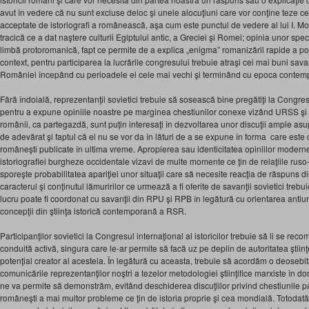
avut în vedere că nu sunt excluse deloc şi unele alocuţiuni care vor conţine teze ce
acceptate de istoriografi a românească, aşa cum este punctul de vedere al lui I. Mold
tracică ce a dat naştere culturii Egiptului antic, a Greciei şi Romei; opinia unor spe
limbă protoromanică, fapt ce permite de a explica „enigma” romanizării rapide a pop
context, pentru participarea la lucrările congresului trebuie atraşi cei mai buni savanţ
României începând cu perioadele ei cele mai vechi şi terminând cu epoca contem
Fără îndoială, reprezentanţii sovietici trebuie să sosească bine pregătiţi la Congresul
pentru a expune opiniile noastre pe marginea chestiunilor conexe vizând URSS şi 
românii, ca partegazdă, sunt puţin interesaţi în dezvoltarea unor discuţii ample asup
de adevărat şi faptul că ei nu se vor da în lături de a se expune în forma care este c
româneşti publicate în ultima vreme. Apropierea sau identicitatea opiniilor moderne
istoriografiei burgheze occidentale vizavi de multe momente ce ţin de relaţiile ru
sporeşte probabilitatea apariţiei unor situaţii care să necesite reacţia de răspuns d
caracterul şi conţinutul lămuririlor ce urmează a fi oferite de savanţii sovietici trebu
lucru poate fi coordonat cu savanţii din RPU şi RPB în legătură cu orientarea antiu
concepţii din ştiinţa istorică contemporană a RSR.
Participanţilor sovietici la Congresul internaţional al istoricilor trebuie să li se re
conduită activă, singura care le-ar permite să facă uz pe deplin de autoritatea ştiin
potenţial creator al acesteia. În legătură cu aceasta, trebuie să acordăm o deosebită a
comunicările reprezentanţilor noştri a tezelor metodologiei ştiinţifice marxiste în dom
ne va permite să demonstrăm, evitând deschiderea discuţiilor privind chestiunile pa
româneşti a mai multor probleme ce ţin de istoria proprie şi cea mondială. Totoda