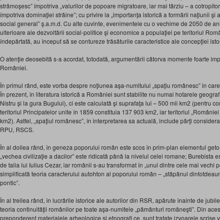
strămoşesc” împotriva „valurilor de popoare migratoare, iar mai târziu – a cotropitoril
împotriva dominaţiei străine”; cu privire la „importanţa istorică a formării naţiunii şi 
social general” ş.a.m.d. Cu alte cuvinte, evenimentele cu o vechime de 2050 de ani
ulterioare ale dezvoltării social-politice şi economice a populaţiei pe teritoriul Ro
îndepărtată, au început să se contureze trăsăturile caracteristice ale concepţiei i
O atenţie deosebită s-a acordat, totodată, argumentării câtorva momente foarte imp
României.
În primul rând, este vorba despre noţiunea aşa-numitului „spaţiu românesc” în care 
În prezent, în literatura istorică a României sunt stabilite nu numai hotarele geograf
Nistru şi la gura Bugului), ci este calculată şi suprafaţa lui – 500 mii km2 (pentru
teritoriul Principatelor unite în 1859 constituia 137 903 km2, iar teritoriul „Români
km2). Astfel, „spaţiul românesc”, în interpretarea sa actuală, include părţi considera
RPU, RSCS.
În al doilea rând, în geneza poporului român este scos în prim-plan elementul geto
„vechea civilizaţie a dacilor” este ridicată până la nivelul celei romane; Burebista e
de talia lui Iulius Cezar, iar românii s-au transformat în „unul dintre cele mai vechi 
simplificată teoria caracterului autohton al poporului român – „stăpânul dintotdeau
pontic”.
În al treilea rând, în lucrările istorice ale autorilor din RSR, apărute înainte de jub
teoria continuităţii românilor pe toate aşa-numitele „pământuri româneşti”. Din ac
preponderent materialele arheologice şi etnografi ce, sunt tratate izvoarele scrise ve