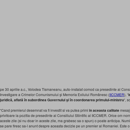
pe 30 aprilie a.c., Volodea Tismaneanu, auto-instalat comod ca presedinte al Consiliul
Investigare a Crimelor Comunismului şi Memoria Exilului Românesc (
IICCMER
), “
i
juridică, aflată în subordinea Guvernului şi în coordonarea primului-ministru
“, s
“Cand premierul desemnat va fi investit si va putea primi
in aceasta calitate
mesaje
privitoare la pozitia de presedinte al Consiliului Stiintific al IICCMER. Orice om nor
aceste zile (si nu doar in aceste zile, ma grabesc sa o spun) o poate anticipa. Num
se pare firesc sa-l anunt despre aceasta decizie pe un premier al Romaniei. Este 