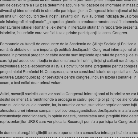
ani de dezvoltare a RSR; să determine acţiunile mijloacelor de informare în masă
diversă şi bine orientată în rândurile participanţilor la Congresul internaţional al ist
afi rmă unii conlocuitori de-ai noştri, savanţii din RSR au primit indicaţia de „a pro
ale istoriografi ei naţionale”, „a aproba gândirea creatoare românească în domeniul
denaturările istoriei României, existente în literatura străină” în rapoartele prezent
istoricilor, în lucrările care vor fi difuzate printre participanţii la acest Congres.
Persoanele cu funcţii de conducere de la Academia de Ştiinţe Sociale şi Politice 
română atribuie o mare importanţă politică desfăşurării Congresul internaţional al is
aceea în procesul pregătirilor către acesta sunt implicate aparatul de partid şi de sta
care îşi pot aduce contribuţia în demonstrarea înfl oririi ştiinţei şi culturii româneş
dezvoltarea social-economică a RSR. Potrivit unor date, pregătirile pentru congres 
preşedintelui României N. Ceauşescu, care se consideră istoric de specialitate. Ast
editarea tuturor publicaţiilor prevăzute pentru congres, inclusiv Istoria României î
acum, a fost editat doar primul volum.
Astfel, savanţii sovietici care vor sosi la Congresul internaţional al istoricilor se vor
destul de intensă a românilor de a propaga în cadrul şedinţelor ştiinţifi ce ale foru
care nu coincid cu ale noastre, iar, în anumite cazuri, sunt chiar neprietenoase faţă 
atmosfera unei intense campanii politico-propagandistice, desfăşurate în afara co
circumstanţe condiţionează, în opinia noastră, necesitatea unei pregătiri bine dete
reprezentanţilor URSS care vor pleca la Bucureşti pentru a participa la Congresul int
În domeniul pregătirii ştiinţifi ce este oportun de a concretiza întreaga listă de con
istoricii români şi care vor necesita din partea noastră un răspuns sau o explicaţie ca