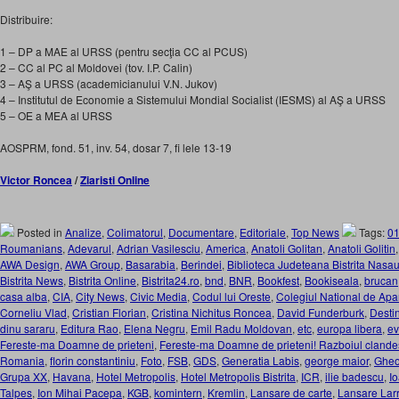
Distribuire:
1 – DP a MAE al URSS (pentru secţia CC al PCUS)
2 – CC al PC al Moldovei (tov. I.P. Calin)
3 – AŞ a URSS (academicianului V.N. Jukov)
4 – Institutul de Economie a Sistemului Mondial Socialist (IESMS) al AŞ a URSS
5 – OE a MEA al URSS
AOSPRM, fond. 51, inv. 54, dosar 7, fi lele 13-19
Victor Roncea
/
Ziaristi Online
Posted in
Analize
,
Colimatorul
,
Documentare
,
Editoriale
,
Top News
Tags:
0
Roumanians
,
Adevarul
,
Adrian Vasilesciu
,
America
,
Anatoli Golitan
,
Anatoli Golitin
AWA Design
,
AWA Group
,
Basarabia
,
Berindei
,
Biblioteca Judeteana Bistrita Nasa
Bistrita News
,
Bistrita Online
,
Bistrita24.ro
,
bnd
,
BNR
,
Bookfest
,
Bookiseala
,
brucan
casa alba
,
CIA
,
City News
,
Civic Media
,
Codul lui Oreste
,
Colegiul National de Apa
Corneliu Vlad
,
Cristian Florian
,
Cristina Nichitus Roncea
,
David Funderburk
,
Desti
dinu sararu
,
Editura Rao
,
Elena Negru
,
Emil Radu Moldovan
,
etc
,
europa libera
,
ev
Fereste-ma Doamne de prieteni
,
Fereste-ma Doamne de prieteni! Razboiul clandesti
Romania
,
florin constantiniu
,
Foto
,
FSB
,
GDS
,
Generatia Labis
,
george maior
,
Gheo
Grupa XX
,
Havana
,
Hotel Metropolis
,
Hotel Metropolis Bistrita
,
ICR
,
ilie badescu
,
I
Talpes
,
Ion Mihai Pacepa
,
KGB
,
komintern
,
Kremlin
,
Lansare de carte
,
Lansare Larry