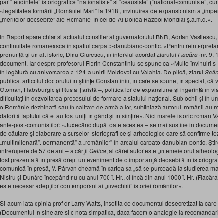
par “tendintele” istoriografice “nationaliste” si “ceausiste” (“national-comuniste”, 
«legalitatea formării „României Mari” la 1918 , învinuirea de expansionism a „imper
„meritelor deosebite” ale României în cel de-Al Doilea Război Mondial ş.a.m.d.».
In Raport apare chiar si actualul consilier al guvernatorului BNR, Adrian Vasilescu,
continuitate romaneasca in spatiul carpato-danubiano-pontic. «Pentru reinterpretare
pronunţă şi un alt istoric, Dinu Giurescu, în interviul acordat ziarului
Flacăra
(nr. 9,
document. Iar despre profesorul Florin Constantiniu se spune ca «Multe învinuiri s-
în legătură cu aniversarea a 124-a unirii Moldovei cu Valahia. De pildă, ziarul
Scân
publicat articolul doctorului în ştiinţe Constantiniu, în care se spune, în special, că
Otoman, Habsburgic şi Rusia Ţaristă –, politica lor de expansiune şi ingerinţă în v
dificultăţi în dezvoltarea procesului de formare a statului naţional. Sub ochii şi în u
o Românie dezbinată sau în calitate de armă a lor, subliniază autorul, românii au r
datorită faptului că ei au fost uniţi în gând şi în simţire». Nici marele istoric roman 
ante-post-comunistilor: «Judecând după toate acestea – se mai sustine in document
de căutare şi elaborare a surselor istoriografi ce şi arheologice care să confirme tez
„multimilenară”, permanentă” a „românilor” în arealul carpato-danubian-pontic. Şti
întrerupere de 57 de ani – a cărţii
Getica
, al cărei autor este „întemeietorul arheol
fost prezentată în presă drept un eveniment de o importanţă deosebită în istorio
comunică în presă, V. Pârvan cheamă în cartea sa „să se purceadă la studierea mate
Nistru şi Dunăre începând nu cu anul 700 î. Hr., ci încă din anul 1000 î. Hr. (Flacăra,
este necesar adepţilor contemporani ai „învechirii” istoriei românilor».
Si-acum iata opinia prof dr Larry Watts, insotita de documentul desecretizat la care
(Documentul in sine are si o nota simpatica, daca facem o analogie la recomandar