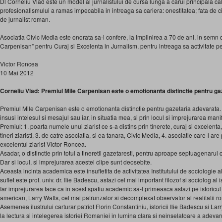
Dl Corneliu Vlad este un model al jurnalistului de cursa lunga a carui principala cali
profesionalismului a ramas impecabila in intreaga sa cariera: onestitatea; fata de cit
de jurnalist roman.
Asociatia Civic Media este onorata sa-i confere, la implinirea a 70 de ani, in semn
Carpenisan” pentru Curaj si Excelenta in Jurnalism, pentru intreaga sa activitate pe f
Victor Roncea
10 Mai 2012
Corneliu Vlad: Premiul Mile Carpenisan este o emotionanta distinctie pentru g
Premiul Mile Carpenisan este o emotionanta distinctie pentru gazetaria adevarata
insusi intelesul si mesajul sau iar, in situatia mea, si prin locul si imprejurarea manif
Premiul: 1. poarta numele unui ziarist ce s-a distins prin tinerete, curaj si excelenta
tineri ziaristi, 3. de catre asociatia, si ea tanara, Civic Media, 4. asociatie care-l are
excelentul ziarist Victor Roncea.
Asadar, o distinctie prin totul a tineretii gazetaresti, pentru aproape septuagenarul 
Dar si locul, si imprejurarea acestei clipe sunt deosebite.
Aceasta incinta academica este insufletita de activitatea Institutului de sociologie
suflet este prof. univ. dr. Ilie Badescu, astazi cel mai important filozof si sociolog al i
Iar imprejurarea face ca in acest spatiu academic sa-l primeasca astazi pe istoric
american, Larry Watts, cel mai patrunzator si decomplexat observator al realitatii r
Asemenea ilustrului carturar patriot Florin Constantiniu, istoricii Ilie Badescu si 
la lectura si intelegerea istoriei Romaniei in lumina clara si neinselatoare a adevaru