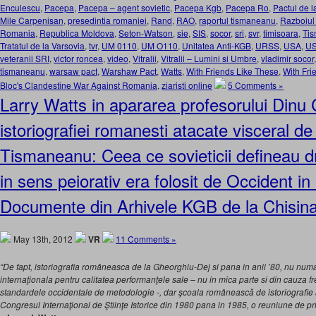
Enculescu
,
Pacepa
,
Pacepa – agent sovietic
,
Pacepa Kgb
,
Pacepa Ro
,
Pactul de l
Mile Carpenisan
,
presedintia romaniei
,
Rand
,
RAO
,
raportul tismaneanu
,
Razboiul 
Romania
,
Republica Moldova
,
Seton-Watson
,
sie
,
SIS
,
socor
,
sri
,
svr
,
timisoara
,
Ti
Tratatul de la Varsovia
,
tvr
,
UM 0110
,
UM O110
,
Unitatea Anti-KGB
,
URSS
,
USA
,
U
veteranii SRI
,
victor roncea
,
video
,
Vitralii
,
Vitralii – Lumini si Umbre
,
vladimir socor
tismaneanu
,
warsaw pact
,
Warshaw Pact
,
Watts
,
With Friends Like These
,
With Fri
Bloc's Clandestine War Against Romania
,
ziaristi online
5 Comments »
Larry Watts in apararea profesorului Dinu 
istoriografiei romanesti atacate visceral de
Tismaneanu: Ceea ce sovieticii defineau dr
in sens peiorativ era folosit de Occident in 
Documente din Arhivele KGB de la Chisin
May 13th, 2012
VR
11 Comments »
“De fapt, istoriografia româneasca de la Gheorghiu-Dej si pana in anii ’80, nu numa
internaţionala pentru calitatea performanţele sale – nu in mica parte si din cauza fr
standardele occidentale de metodologie -, dar şcoala românească de istoriografie 
Congresul Internaţional de Ştiinţe Istorice din 1980 pana in 1985, o reuniune de prim