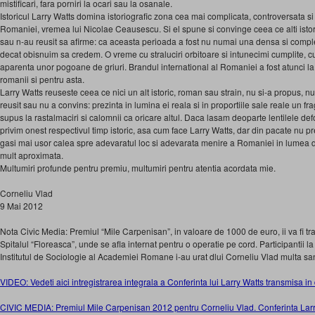
mistificari, fara porniri la ocari sau la osanale.
Istoricul Larry Watts domina istoriografic zona cea mai complicata, controversata si
Romaniei, vremea lui Nicolae Ceausescu. Si el spune si convinge ceea ce alti istori
sau n-au reusit sa afirme: ca aceasta perioada a fost nu numai una densa si compl
decat obisnuim sa credem. O vreme cu straluciri orbitoare si intunecimi cumplite, cu
aparenta unor pogoane de griuri. Brandul international al Romaniei a fost atunci la ze
romanii si pentru asta.
Larry Watts reuseste ceea ce nici un alt istoric, roman sau strain, nu si-a propus, nu
reusit sau nu a convins: prezinta in lumina ei reala si in proportiile sale reale un f
supus la rastalmaciri si calomnii ca oricare altul. Daca lasam deoparte lentilele defor
privim onest respectivul timp istoric, asa cum face Larry Watts, dar din pacate nu pr
gasi mai usor calea spre adevaratul loc si adevarata menire a Romaniei in lumea d
mult aproximata.
Multumiri profunde pentru premiu, multumiri pentru atentia acordata mie.
Corneliu Vlad
9 Mai 2012
Nota Civic Media: Premiul “Mile Carpenisan”, in valoare de 1000 de euro, ii va fi tr
Spitalul “Floreasca”, unde se afla internat pentru o operatie pe cord. Participantii la
Institutul de Sociologie al Academiei Romane i-au urat dlui Corneliu Vlad multa sa
VIDEO: Vedeti aici intregistrarea integrala a Conferinta lui Larry Watts transmisa in 
CIVIC MEDIA: Premiul Mile Carpenisan 2012 pentru Corneliu Vlad. Conferinta Lar