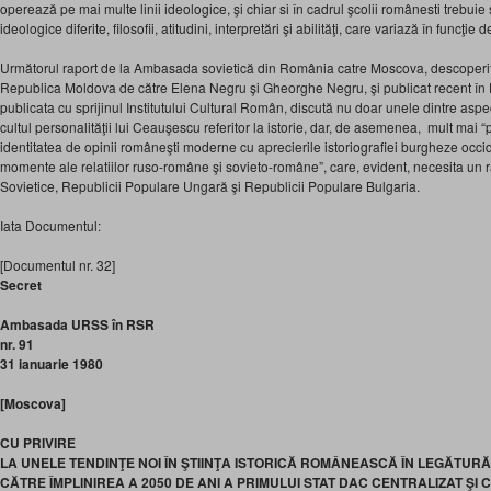
operează pe mai multe linii ideologice, şi chiar si în cadrul şcolii românesti trebui
ideologice diferite, filosofii, atitudini, interpretări şi abilităţi, care variază în funcţie d
Următorul raport de la Ambasada sovietică din România catre Moscova, descoperit 
Republica Moldova de către Elena Negru şi Gheorghe Negru, şi publicat recent în
publicata cu sprijinul Institutului Cultural Român, discută nu doar unele dintre aspe
cultul personalităţii lui Ceauşescu referitor la istorie, dar, de asemenea, mult mai “
identitatea de opinii româneşti moderne cu aprecierile istoriografiei burgheze occi
momente ale relatiilor ruso-române şi sovieto-române”, care, evident, necesita un 
Sovietice, Republicii Populare Ungară şi Republicii Populare Bulgaria.
Iata Documentul:
[Documentul nr. 32]
Secret
Ambasada URSS în RSR
nr. 91
31 ianuarie 1980
[Moscova]
CU PRIVIRE
LA UNELE TENDINŢE NOI ÎN ŞTIINŢA ISTORICĂ ROMÂNEASCĂ ÎN LEGĂTURĂ
CĂTRE ÎMPLINIREA A 2050 DE ANI A PRIMULUI STAT DAC CENTRALIZAT Ş