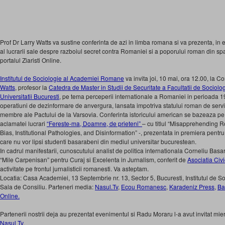
Prof Dr Larry Watts va sustine conferinta de azi in limba romana si va prezenta, in e
al lucrarii sale despre razboiul secret contra Romaniei si a poporului roman din spat
portalul Ziaristi Online.
Institutul de Sociologie al Academiei Romane
va invita joi, 10 mai, ora 12.00, la Co
Watts
, profesor la
Catedra de Master in Studii de Securitate a Facultatii de Sociolog
Universitatii Bucuresti
, pe tema perceperii internationale a Romaniei in perioada 1
operatiuni de dezinformare de anvergura, lansata impotriva statului roman de servici
membre ale Pactului de la Varsovia. Conferinta istoricului american se bazeaza pe 
aclamatei lucrari
“Fereste-ma, Doamne, de prieteni”
– cu titlul “Misapprehending 
Bias, Institutional Pathologies, and Disinformation” -, prezentata in premiera pent
care nu vor lipsi studenti basarabeni din mediul universitar bucurestean.
In cadrul manifestarii, cunoscutului analist de politica internationala Corneliu Basa
“Mile Carpenisan” pentru Curaj si Excelenta in Jurnalism, conferit de
Asociatia Civ
activitate pe frontul jurnalisticii romanesti. Va asteptam.
Locatia: Casa Academiei, 13 Septembrie nr. 13, Sector 5, Bucuresti, Institutul de Soc
Sala de Consiliu. Parteneri media:
Nasul.Tv
,
Ecou Romanesc
,
Karadeniz Press
,
Ba
Online.
Partenerii nostrii deja au prezentat evenimentul si Radu Moraru l-a avut invitat mier
Nasul Tv
.