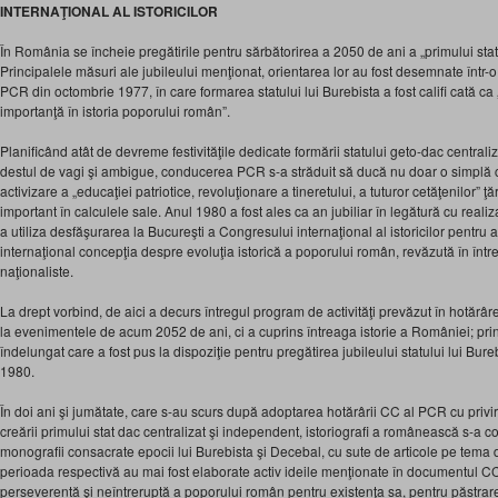
INTERNAŢIONAL AL ISTORICILOR
În România se încheie pregătirile pentru sărbătorirea a 2050 de ani a „primului stat
Principalele măsuri ale jubileului menţionat, orientarea lor au fost desemnate într-
PCR din octombrie 1977, în care formarea statului lui Burebista a fost califi cată 
importanţă în istoria poporului român”.
Planificând atât de devreme festivităţile dedicate formării statului geto-dac centraliz
destul de vagi şi ambigue, conducerea PCR s-a străduit să ducă nu doar o simplă c
activizare a „educaţiei patriotice, revoluţionare a tineretului, a tuturor cetăţenilor” ţ
important în calculele sale. Anul 1980 a fost ales ca an jubiliar în legătură cu reali
a utiliza desfăşurarea la Bucureşti a Congresului internaţional al istoricilor pentru 
internaţional concepţia despre evoluţia istorică a poporului român, revăzută în întreg
naţionaliste.
La drept vorbind, de aici a decurs întregul program de activităţi prevăzut în hotărâ
la evenimentele de acum 2052 de ani, ci a cuprins întreaga istorie a României; pri
îndelungat care a fost pus la dispoziţie pentru pregătirea jubileului statului lui Burebi
1980.
În doi ani şi jumătate, care s-au scurs după adoptarea hotărârii CC al PCR cu privi
creării primului stat dac centralizat şi independent, istoriografi a românească s-a 
monografii consacrate epocii lui Burebista şi Decebal, cu sute de articole pe tema 
perioada respectivă au mai fost elaborate activ ideile menţionate în documentul CC 
perseverentă şi neîntreruptă a poporului român pentru existenţa sa, pentru păstrare