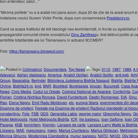
bon entendeur, salut…”
“Minima politete” nu s-a aratat nici pana acum, dupa 20 de zile de la acest anunt 
instalarea noului Guvern Victor Ponta, dupa cum consemneaza
Presidency.ro
.
Cand va scapa Institutul de toti ideologii neo-kominternisti, in frunte cu ayatollahul l
propagandist comunist cheile onorabilului
Dinu Zamfiresc
u, fost detinut politic al c
ambitiile totalitariste ale lui Tismaneanu in actualul IICCMER?
Foto:
https://tismaneanu.blogspot.com/
Posted in
Colimatorul
,
Documentare
,
Top News
Tags:
0110
,
1987
,
1989
,
A 
Adevarul
,
Adrian Vasilesciu
,
America
,
Anatoli Golitan
,
Anatoli Golitin
,
anti-kgb
,
Arhi
Group
,
Basarabia
,
Berindei
,
Biblioteca Judeteana Bistrita Nasaud
,
Bistrita
,
Bistrit
Online
,
Bistrita24.ro
,
bnd
,
BNR
,
Bookfest
,
Bookiseala
,
brucan
,
Bucuresti
,
Casa Aca
News
,
Civic Media
,
Codul lui Oreste
,
Colegiul National de Aparare
,
Conferinta
,
Con
Florian
,
Cristina Nichitus Roncea
,
David Funderburk
,
Destin Romanesc
,
DIA
,
Dinu 
Rao
,
Elena Negru
,
Emil Radu Moldovan
,
etc
,
europa libera
,
evenimentele din dec
Doamne de prieteni
,
Fereste-ma Doamne de prieteni! Razboiul clandestin al blocu
constantiniu
,
Foto
,
FSB
,
GDS
,
Generatia Labis
,
george maior
,
Gheorghe Negru
,
Gi
Hotel Metropolis
,
Hotel Metropolis Bistrita
,
ICR
,
ilie badescu
,
Ioan Gaftone
,
Ioan Ol
Pacepa
,
KGB
,
komintern
,
Kremlin
,
Lansare de carte
,
Lansare Larry Watts la Bistrita
Liiceanu
,
MAE
,
magureanu
,
mapn
,
Marius Crunteanu
,
Marius Ghilezan
,
Metropolis
Monica Ghiurco
,
Mostenirea Clandestina
,
mugur isarescu
,
NATO
,
NKVD
,
Oliv Mirc