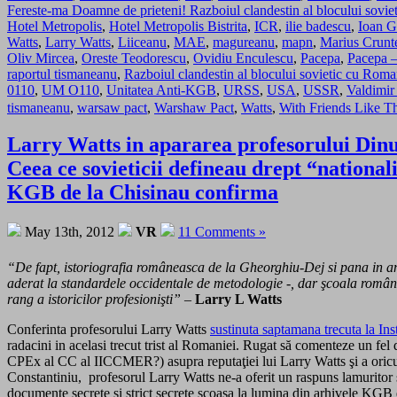
Fereste-ma Doamne de prieteni! Razboiul clandestin al blocului sovi
Hotel Metropolis
,
Hotel Metropolis Bistrita
,
ICR
,
ilie badescu
,
Ioan G
Watts
,
Larry Watts
,
Liiceanu
,
MAE
,
magureanu
,
mapn
,
Marius Crunt
Oliv Mircea
,
Oreste Teodorescu
,
Ovidiu Enculescu
,
Pacepa
,
Pacepa –
raportul tismaneanu
,
Razboiul clandestin al blocului sovietic cu Roma
0110
,
UM O110
,
Unitatea Anti-KGB
,
URSS
,
USA
,
USSR
,
Valdimir
tismaneanu
,
warsaw pact
,
Warshaw Pact
,
Watts
,
With Friends Like T
Larry Watts in apararea profesorului Dinu
Ceea ce sovieticii defineau drept “national
KGB de la Chisinau confirma
May 13th, 2012
VR
11 Comments »
“De fapt, istoriografia româneasca de la Gheorghiu-Dej si pana in ani
aderat la standardele occidentale de metodologie -, dar şcoala române
rang a istoricilor profesionişti” –
Larry L Watts
Conferinta profesorului Larry Watts
sustinuta saptamana trecuta la In
radacini in acelasi trecut trist al Romaniei. Rugat să comenteze un fel 
CPEx al CC al IICCMER?) asupra reputaţiei lui Larry Watts şi a oricui s-
Constantiniu, profesorul Larry Watts ne-a oferit un raspuns lamuritor si
documente secrete si strict secrete scoasa la lumina din arhivele KGB 