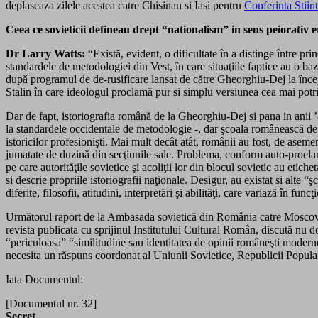
deplaseaza zilele acestea catre Chisinau si Iasi pentru
Conferinta Stiin
Ceea ce sovieticii defineau drept “nationalism” in sens peiorativ er
Dr Larry Watts:
“Există, evident, o dificultate în a distinge între pri
standardele de metodologiei din Vest, în care situaţiile faptice au o baz
după programul de de-rusificare lansat de către Gheorghiu-Dej la încep
Stalin în care ideologul proclamă pur si simplu versiunea cea mai potri
Dar de fapt, istoriografia română de la Gheorghiu-Dej si pana in anii ’
la standardele occidentale de metodologie -, dar şcoala românească de 
istoricilor profesionişti. Mai mult decât atât, românii au fost, de asem
jumatate de duzină din secţiunile sale. Problema, conform auto-proclam
pe care autorităţile sovietice şi acoliţii lor din blocul sovietic au etic
si descrie propriile istoriografii naţionale. Desigur, au existat si alte 
diferite, filosofii, atitudini, interpretări şi abilităţi, care variază în funcţ
Următorul raport de la Ambasada sovietică din România catre Moscova
revista publicata cu sprijinul Institutului Cultural Român, discută nu d
“periculoasa” “similitudine sau identitatea de opinii româneşti moderne
necesita un răspuns coordonat al Uniunii Sovietice, Republicii Popula
Iata Documentul:
[Documentul nr. 32]
Secret