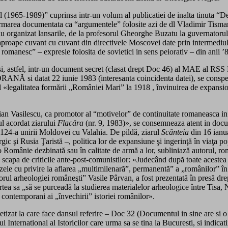
 (1965-1989)” cuprinsa intr-un volum al publicatiei de inalta tinuta “
firmarea documentata ca “argumentele” folosite azi de dl Vladimir Tism
i-au organizat lansarile, de la profesorul Gheorghe Buzatu la guvernato
 aproape cuvant cu cuvant din directivele Moscovei date prin intermediu
manesc” – expresie folosita de sovietici in sens peiorativ – din anii ’
r si, astfel, intr-un document secret (clasat drept Doc 46) al MAE al
iunie 1983 (interesanta coincidenta datei), se conspecteaza de-a
 «legalitatea formării „României Mari” la 1918 , învinuirea de expansio
an Vasilescu, ca promotor al “motivelor” de continuitate romaneasca in s
ul acordat ziarului
Flacăra
(nr. 9, 1983)», se consemneaza atent in docu
a 124-a unirii Moldovei cu Valahia. De pildă, ziarul
Scânteia
din 16 ianua
ic şi Rusia Ţaristă –, politica lor de expansiune şi ingerinţă în viaţa p
 o Românie dezbinată sau în calitate de armă a lor, subliniază autorul, rom
u scapa de criticile ante-post-comunistilor: «Judecând după toate aceste
 tezele cu privire la aflarea „multimilenară”, permanentă” a „românilor” î
etorul arheologiei româneşti” Vasile Pârvan, a fost prezentată în presă dr
 sa „să se purceadă la studierea materialelor arheologice între Tisa, N
or contemporani ai „învechirii” istoriei românilor».
etizat la care face dansul referire – Doc 32 (Documentul in sine are si 
national al Istoricilor care urma sa se tina la Bucuresti, si indicatiile 