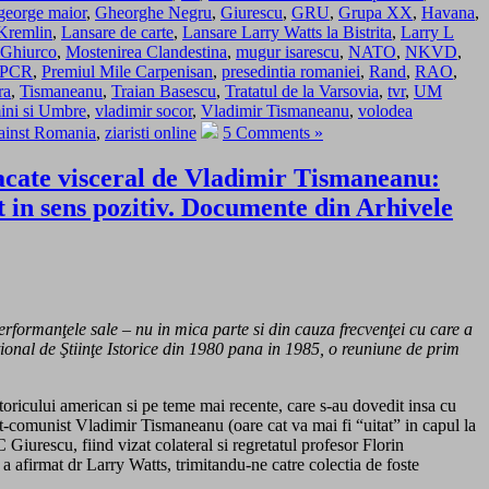
george maior
,
Gheorghe Negru
,
Giurescu
,
GRU
,
Grupa XX
,
Havana
,
Kremlin
,
Lansare de carte
,
Lansare Larry Watts la Bistrita
,
Larry L
Ghiurco
,
Mostenirea Clandestina
,
mugur isarescu
,
NATO
,
NKVD
,
PCR
,
Premiul Mile Carpenisan
,
presedintia romaniei
,
Rand
,
RAO
,
ra
,
Tismaneanu
,
Traian Basescu
,
Tratatul de la Varsovia
,
tvr
,
UM
mini si Umbre
,
vladimir socor
,
Vladimir Tismaneanu
,
volodea
gainst Romania
,
ziaristi online
5 Comments »
tacate visceral de Vladimir Tismaneanu:
nt in sens pozitiv. Documente din Arhivele
rformanţele sale – nu in mica parte si din cauza frecvenţei cu care a
ional de Ştiinţe Istorice din 1980 pana in 1985, o reuniune de prim
istoricului american si pe teme mai recente, care s-au dovedit insa cu
ost-comunist Vladimir Tismaneanu (oare cat va mai fi “uitat” in capul la
Giurescu, fiind vizat colateral si regretatul profesor Florin
 a afirmat dr Larry Watts, trimitandu-ne catre colectia de foste