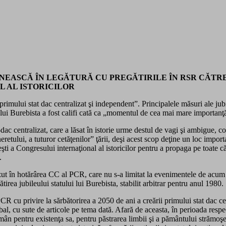
NEASCĂ ÎN LEGĂTURĂ CU PREGĂTIRILE ÎN RSR CĂTRE Î
 AL ISTORICILOR
rimului stat dac centralizat şi independent”. Principalele măsuri ale jub
lui Burebista a fost califi cată ca „momentul de cea mai mare importanţă
to-dac centralizat, care a lăsat în istorie urme destul de vagi şi ambigu
neretului, a tuturor cetăţenilor” ţării, deşi acest scop deţine un loc impor
şti a Congresului internaţional al istoricilor pentru a propaga pe toate c
.
zut în hotărârea CC al PCR, care nu s-a limitat la evenimentele de acum 
irea jubileului statului lui Burebista, stabilit arbitrar pentru anul 1980.
CR cu privire la sărbătorirea a 2050 de ani a creării primului stat dac c
bal, cu sute de articole pe tema dată. Afară de aceasta, în perioada resp
mân pentru existenţa sa, pentru păstrarea limbii şi a pământului strămoşe