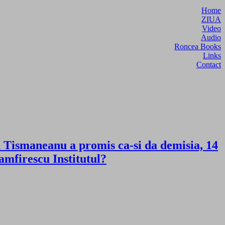
Home
ZIUA
Video
Audio
Roncea Books
Links
Contact
 Tismaneanu a promis ca-si da demisia, 14
amfirescu Institutul?