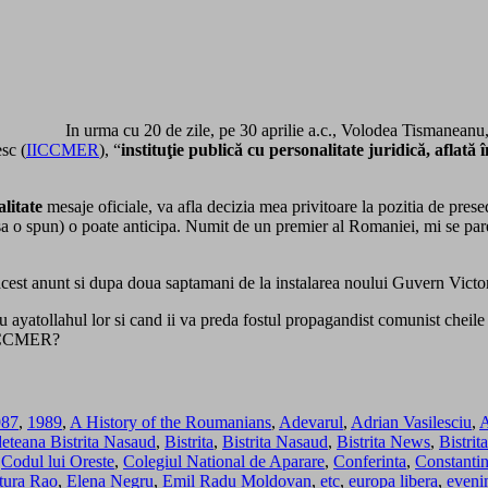
In urma cu 20 de zile, pe 30 aprilie a.c., Volodea Tismaneanu, a
sc (
IICCMER
), “
instituţie publică cu personalitate juridică, afla
alitate
mesaje oficiale, va afla decizia mea privitoare la pozitia de pre
sc sa o spun) o poate anticipa. Numit de un premier al Romaniei, mi se pa
a acest anunt si dupa doua saptamani de la instalarea noului Guvern Vi
cu ayatollahul lor si cand ii va preda fostul propagandist comunist cheil
 IICCMER?
987
,
1989
,
A History of the Roumanians
,
Adevarul
,
Adrian Vasilesciu
,
A
deteana Bistrita Nasaud
,
Bistrita
,
Bistrita Nasaud
,
Bistrita News
,
Bistrit
,
Codul lui Oreste
,
Colegiul National de Aparare
,
Conferinta
,
Constantin
tura Rao
,
Elena Negru
,
Emil Radu Moldovan
,
etc
,
europa libera
,
eveni