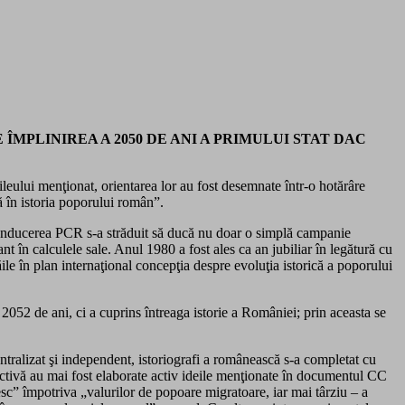
MPLINIREA A 2050 DE ANI A PRIMULUI STAT DAC
ileului menţionat, orientarea lor au fost desemnate într-o hotărâre
 în istoria poporului român”.
e, conducerea PCR s-a străduit să ducă nu doar o simplă campanie
tant în calculele sale. Anul 1980 a fost ales ca an jubiliar în legătură cu
ăile în plan internaţional concepţia despre evoluţia istorică a poporului
2052 de ani, ci a cuprins întreaga istorie a României; prin aceasta se
entralizat şi independent, istoriografi a românească s-a completat cu
ectivă au mai fost elaborate activ ideile menţionate în documentul CC
sc” împotriva „valurilor de popoare migratoare, iar mai târziu – a