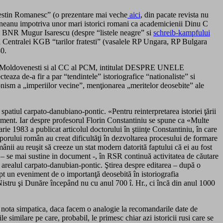
Destin Romanesc” (o prezentare mai veche
aici
, din pacate revista nu
aneanu impotriva unor mari istorici romani ca academicienii Dinu C
rul BNR Mugur Isarescu (despre “listele neagre” si
schreib-kampfului
l Centralei KGB “tarilor fratesti” (vasalele RP Ungara, RP Bulgara
80.
 RSS Moldovenesti si al CC al PCM, intitulat DESPRE UNELE
 fir a par “tendintele” istoriografice “nationaliste” si
nism a „imperiilor vecine”, menţionarea „meritelor deosebite” ale
patiul carpato-danubiano-pontic. «Pentru reinterpretarea istoriei ţării
ment. Iar despre profesorul Florin Constantiniu se spune ca «Multe
rie 1983 a publicat articolul doctorului în ştiinţe Constantiniu, în care
oporului român au creat dificultăţi în dezvoltarea procesului de formare
ânii au reuşit să creeze un stat modern datorită faptului că ei au fost
a – se mai sustine in document -, în RSR continuă activitatea de căutare
n arealul carpato-danubian-pontic. Ştirea despre editarea – după o
ept un eveniment de o importanţă deosebită în istoriografia
istru şi Dunăre începând nu cu anul 700 î. Hr., ci încă din anul 1000
o nota simpatica, daca facem o analogie la recomandarile date de
similare pe care, probabil, le primesc chiar azi istoricii rusi care se