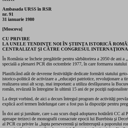
Ambasada URSS în RSR
nr. 91
31 ianuarie 1980
[Moscova]
CU PRIVIRE
LA UNELE TENDINŢE NOI ÎN ŞTIINŢA ISTORICĂ ROMÂ
CENTRALIZAT ŞI CĂTRE CONGRESUL INTERNAŢIONAL
În România se încheie pregătirile pentru sărbătorirea a 2050 de ani a „p
specială a plenarei PCR din octombrie 1977, în care formarea statului 
Planificând atât de devreme festivităţile dedicate formării statului ge
istorico-politică de activizare a „educaţiei patriotice, revoluţionare a ti
realizarea unui alt scop, mai important: a utiliza desfăşurarea la Bucure
român, revăzută în întregime în ultimii 15 ani de pe poziţii naţionaliste
La drept vorbind, de aici a decurs întregul program de activităţi prevă
explică acel termen îndelungat care a fost pus la dispoziţie pentru pregăt
În doi ani şi jumătate, care s-au scurs după adoptarea hotărârii CC al P
aproape treizeci de monografii consacrate epocii lui Burebista şi Dece
al PCR cu privire la „lupta perseverentă şi neîntreruptă a poporului ro