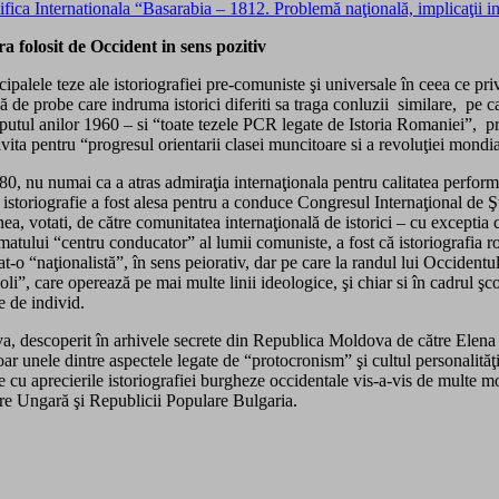
tifica Internationala “Basarabia – 1812. Problemă naţională, implicaţii i
a folosit de Occident in sens pozitiv
ncipalele teze ale istoriografiei pre-comuniste şi universale în ceea ce pr
ă de probe care indruma istorici diferiti sa traga conluzii similare, pe car
utul anilor 1960 – si “toate tezele PCR legate de Istoria Romaniei”, pro
vita pentru “progresul orientarii clasei muncitoare si a revoluţiei mondia
80, nu numai ca a atras admiraţia internaţionala pentru calitatea performa
istoriografie a fost alesa pentru a conduce Congresul Internaţional de Ş
enea, votati, de către comunitatea internaţională de istorici – cu excepti
atului “centru conducator” al lumii comuniste, a fost că istoriografia r
hetat-o “naţionalistă”, în sens peiorativ, dar pe care la randul lui Occiden
“şcoli”, care operează pe mai multe linii ideologice, şi chiar si în cadrul 
ie de individ.
, descoperit în arhivele secrete din Republica Moldova de către Elena
oar unele dintre aspectele legate de “protocronism” şi cultul personalităţ
 cu aprecierile istoriografiei burgheze occidentale vis-a-vis de multe m
re Ungară şi Republicii Populare Bulgaria.