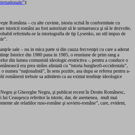
nternaţionale”
):
iveşte România – cu alte cuvinte, istoria scrisă în conformitate cu
e istoricii români au fost autorizati să le urmareasca şi să le dezvolte,
babil referindu-se la istoriografia de tip Lysenko, un stil impus de
le”.
nţele sale – nu in mica parte si din cauza frecvenţei cu care a aderat
tiinţe Istorice din 1980 pana in 1985, o reuniune de prim rang a
a celor din lumea comunistă ideologic-restrictiva -, pentru a conduce o
omânească era prea strâns aliniată cu “istoria burghez0-occidentala”,
tul o numea “naţionalistă”, în sens pozitiv, asa dupa se referea pentru a-
şcolii românesti trebuie sa admitem ca au existat tendinţe ideologice
 Negru şi Gheorghe Negru, şi publicat recent în Destin Românesc,
ii lui Ceauşescu referitor la istorie, dar, de asemenea, mult mai
omente ale relatiilor ruso-române şi sovieto-române”, care, evident,