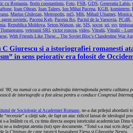
etic cu Romania
,
florin constantiniu
,
Foto
,
FSB
,
GDS
,
Generatia Labis
,
aftone
,
Ioan Oltean
,
Ioan Talpes
,
Ion Mihai Pacepa
,
KGB
,
komintern
,
eanu
,
Marius Ghilezan
,
Metropolis
,
mi5
,
MI6
,
Mihail Ulsamer
,
Monica 
 agent sovietic
,
Pacepa Kgb
,
Pacepa Ro
,
Pactul de la Varsovia
,
PCdR
,
nia
,
Republica Moldova
,
Seton-Watson
,
sie
,
SIS
,
socor
,
sri
,
svr
,
timisoa
 Tismaneanu
,
veteranii SRI
,
victor roncea
,
video
,
Vitralii
,
Vitralii – Lu
hese
,
With Friends Like These... The Soviet Bloc's Clandestine War A
 C Giurescu si a istoriografiei romanesti a
ism” in sens peiorativ era folosit de Occide
i ’80, nu numai ca a atras admiraţia internaţionala pentru calitatea pe
ască de istoriografie a fost alesa pentru a conduce Congresul Internaţ
stitutul de Sociologie al Academiei Romane
, ne-a dat prilejul abordarii 
de “recenzie” a cărţii sale, de fapt un atac ridicol lansat de ideologul p
a întâlnit cu el, cu tinta directa asupra istoricului academician Dinu C 
 ne-a indreptat atentia (tot) spre documente. “Totul s-a mai scris deja”,
de la Chisinau de catre istoricii basarabeni Elena si Gheorghe Negru.