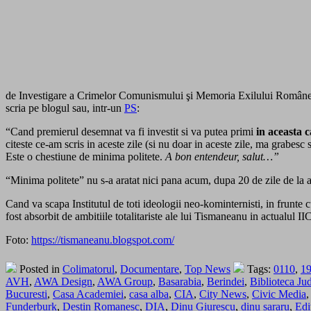
de Investigare a Crimelor Comunismului şi Memoria Exilului Române
scria pe blogul sau, intr-un
PS
:
“Cand premierul desemnat va fi investit si va putea primi
in aceasta c
citeste ce-am scris in aceste zile (si nu doar in aceste zile, ma grabe
Este o chestiune de minima politete.
A bon entendeur, salut…”
“Minima politete” nu s-a aratat nici pana acum, dupa 20 de zile de l
Cand va scapa Institutul de toti ideologii neo-kominternisti, in frunte 
fost absorbit de ambitiile totalitariste ale lui Tismaneanu in actualul
Foto:
https://tismaneanu.blogspot.com/
Posted in
Colimatorul
,
Documentare
,
Top News
Tags:
0110
,
1
AVH
,
AWA Design
,
AWA Group
,
Basarabia
,
Berindei
,
Biblioteca Ju
Bucuresti
,
Casa Academiei
,
casa alba
,
CIA
,
City News
,
Civic Media
Funderburk
,
Destin Romanesc
,
DIA
,
Dinu Giurescu
,
dinu sararu
,
Edi