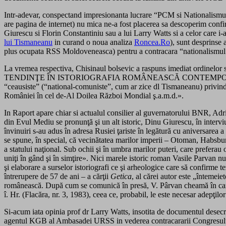
Intr-adevar, conspectand impresionanta lucrare “PCM si Nationalismul
are pagina de internet) nu mica ne-a fost placerea sa descoperim con
Giurescu si Florin Constantiniu sau a lui Larry Watts si a celor care 
lui Tismaneanu
in curand o noua analiza
Roncea.Ro
), sunt desprinse
plus ocupata RSS Moldoveneasca) pentru a contracara “nationalismul ro
La vremea respectiva, Chisinaul bolsevic a raspuns imediat ordinelo
TENDINŢE ÎN ISTORIOGRAFIA ROMÂNEASCĂ CONTEMPORANĂ si datat 22 
“ceausiste” (“national-comuniste”, cum ar zice dl Tismaneanu) privind
României în cel de-Al Doilea Război Mondial ş.a.m.d.».
In Raport apare chiar si actualul consilier al guvernatorului BNR, Adri
din Evul Mediu se pronunţă şi un alt istoric, Dinu Giurescu, în intervi
învinuiri s-au adus în adresa Rusiei ţariste în legătură cu aniversarea 
se spune, în special, că vecinătatea marilor imperii – Otoman, Habsburg
a statului naţional. Sub ochii şi în umbra marilor puteri, care preferau
uniţi în gând şi în simţire». Nici marele istoric roman Vasile Parvan n
şi elaborare a surselor istoriografi ce şi arheologice care să confirme
întrerupere de 57 de ani – a cărţii
Getica
, al cărei autor este „întemei
românească. După cum se comunică în presă, V. Pârvan cheamă în cartea
î. Hr. (Flacăra, nr. 3, 1983), ceea ce, probabil, le este necesar adepţil
Si-acum iata opinia prof dr Larry Watts, insotita de documentul desecr
agentul KGB al Ambasadei URSS in vederea contracararii Congresului Inter