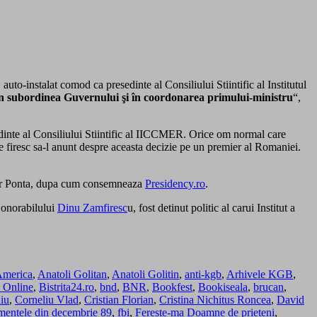
uto-instalat comod ca presedinte al Consiliului Stiintific al Institutul
tă în subordinea Guvernului şi în coordonarea primului-ministru
“,
sedinte al Consiliului Stiintific al IICCMER. Orice om normal care
re firesc sa-l anunt despre aceasta decizie pe un premier al Romaniei.
ctor Ponta, dupa cum consemneaza
Presidency.ro
.
e onorabilului
Dinu Zamfiresc
u, fost detinut politic al carui Institut a
merica
,
Anatoli Golitan
,
Anatoli Golitin
,
anti-kgb
,
Arhivele KGB
,
a Online
,
Bistrita24.ro
,
bnd
,
BNR
,
Bookfest
,
Bookiseala
,
brucan
,
iu
,
Corneliu Vlad
,
Cristian Florian
,
Cristina Nichitus Roncea
,
David
mentele din decembrie 89
,
fbi
,
Fereste-ma Doamne de prieteni
,