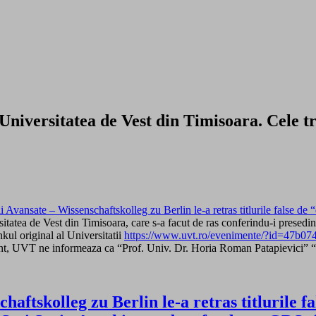
niversitatea de Vest din Timisoara. Cele tre
dii Avansate – Wissenschaftskolleg zu Berlin le-a retras titlurile false 
rsitatea de Vest din Timisoara, care s-a facut de ras conferindu-i presed
inkul original al Universitatii
https://www.uvt.ro/evenimente/?id=47b0
ezent, UVT ne informeaza ca “Prof. Univ. Dr. Horia Roman Patapievici” “Nu
chaftskolleg zu Berlin le-a retras titlurile 