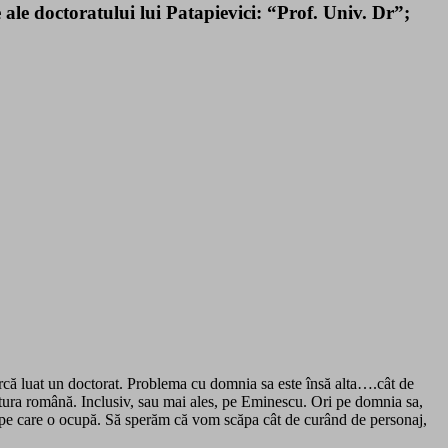
ale doctoratului lui Patapievici: “Prof. Univ. Dr”;
arcă luat un doctorat. Problema cu domnia sa este însă alta….cât de
ltura română. Inclusiv, sau mai ales, pe Eminescu. Ori pe domnia sa,
ia pe care o ocupă. Să sperăm că vom scăpa cât de curând de personaj,