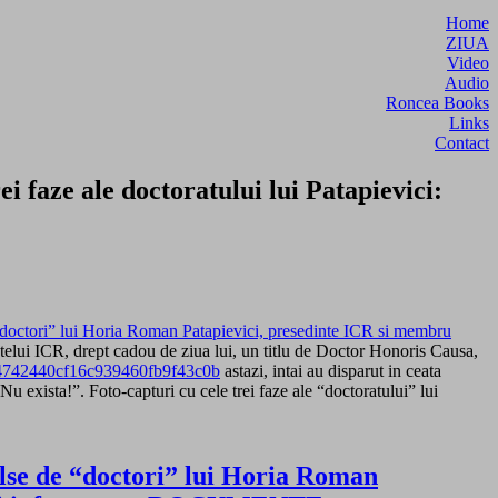
Home
ZIUA
Video
Audio
Roncea Books
Links
Contact
i faze ale doctoratului lui Patapievici:
de “doctori” lui Horia Roman Patapievici, presedinte ICR si membru
intelui ICR, drept cadou de ziua lui, un titlu de Doctor Honoris Causa,
74742440cf16c939460fb9f43c0b
astazi, intai au disparut in ceata
 exista!”. Foto-capturi cu cele trei faze ale “doctoratului” lui
false de “doctori” lui Horia Roman