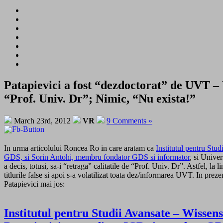
Patapievici a fost “dezdoctorat” de UVT – U
“Prof. Univ. Dr”; Nimic, “Nu exista!”
March 23rd, 2012
VR
9 Comments »
In urma articolului Roncea Ro in care aratam ca
Institutul pentru Stu
GDS, si Sorin Antohi, membru fondator GDS si informator
, si Unive
a decis, totusi, sa-i “retraga” calitatile de “Prof. Univ. Dr”. Astfel, la l
titlurile false si apoi s-a volatilizat toata dez/informarea UVT. In pr
Patapievici mai jos:
Institutul pentru Studii Avansate – Wissens