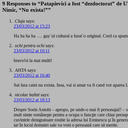
9 Responses to “Patapievici a fost “dezdoctorat” de UV
Nimic, “Nu exista!””
Cluju
says:
23/03/2012 at 15:23
Ha ha ha ha …. gay`ul cultural a furat`o original. Cred ca spumeg
ochi pentru ochi
says:
23/03/2012 at 16:11
bravo!si la mai multi!
AHTA
says:
23/03/2012 at 16:40
Sat fara caini nu exista. Insa, vai si amar va fi cand vor aparea L
nicolae balint
says:
23/03/2012 at 18:13
Despre Sorin Antohi – apropo, pe unde-o mai fi personajul? – se 
mult simte româneşte pentru a ocupa o funcţie care chiar presup
cuvintele denigratoare rostite la adresa lui Eminescu şi în gene
iar în locul domniei sale va veni o persoană care să merite.