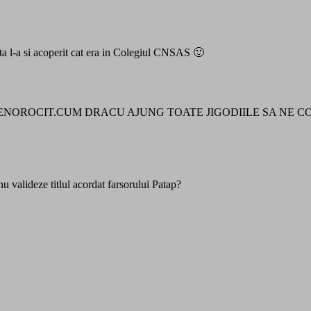
sta l-a si acoperit cat era in Colegiul CNSAS 🙂
NENOROCIT.CUM DRACU AJUNG TOATE JIGODIILE SA NE C
 valideze titlul acordat farsorului Patap?