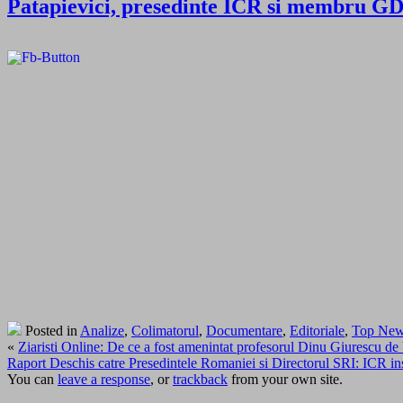
Patapievici, presedinte ICR si membru 
Posted in
Analize
,
Colimatorul
,
Documentare
,
Editoriale
,
Top Ne
«
Ziaristi Online: De ce a fost amenintat profesorul Dinu Giurescu 
Raport Deschis catre Presedintele Romaniei si Directorul SRI: ICR ins
You can
leave a response
, or
trackback
from your own site.