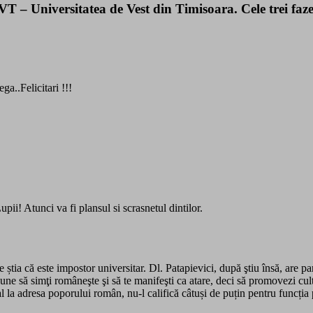
T – Universitatea de Vest din Timisoara. Cele trei faze 
a..Felicitari !!!
upii! Atunci va fi plansul si scrasnetul dintilor.
știa că este impostor universitar. Dl. Patapievici, după ştiu însă, are p
une să simţi româneşte şi să te manifeşti ca atare, deci să promovezi cu
ral la adresa poporului român, nu-l califică câtuși de puțin pentru funcț