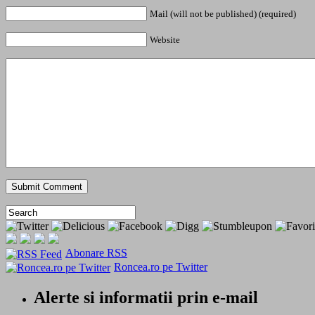
Mail (will not be published) (required)
Website
Abonare RSS
Roncea.ro pe Twitter
Alerte si informatii prin e-mail