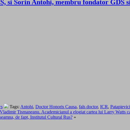
GDS, si Sorin Antohi, membru fondator GD
ws
Tags:
Antohi
,
Doctor Honoris Causa
,
fals doctor
,
ICR
,
Patapievic
de Vladimir Tismaneanu. Academicianul a elogiat cartea lui Larry Watt
eamna, de fapt, Institutul Cultural Rus?
»