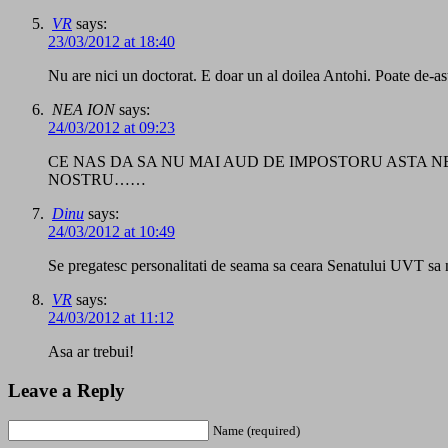
VR
says:
23/03/2012 at 18:40
Nu are nici un doctorat. E doar un al doilea Antohi. Poate de-a
NEA ION
says:
24/03/2012 at 09:23
CE NAS DA SA NU MAI AUD DE IMPOSTORU ASTA 
NOSTRU……
Dinu
says:
24/03/2012 at 10:49
Se pregatesc personalitati de seama sa ceara Senatului UVT sa nu
VR
says:
24/03/2012 at 11:12
Asa ar trebui!
Leave a Reply
Name (required)