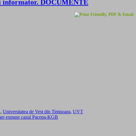
S si informator. DOCUMENTE
i
,
Universitatea de Vest din Timisoara
,
UVT
s care expune cazul Pacepa-KGB