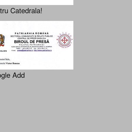
tru Catedrala!
gle Add