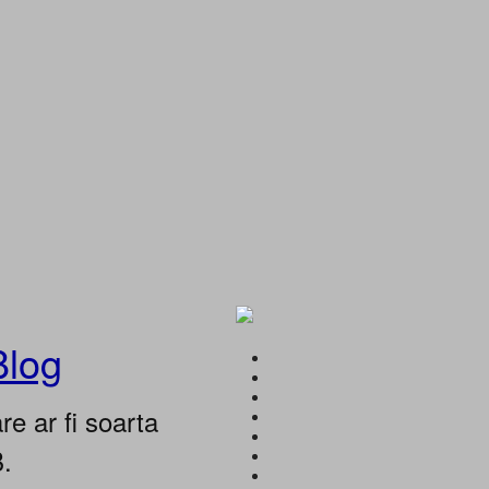
Blog
e ar fi soarta
B.