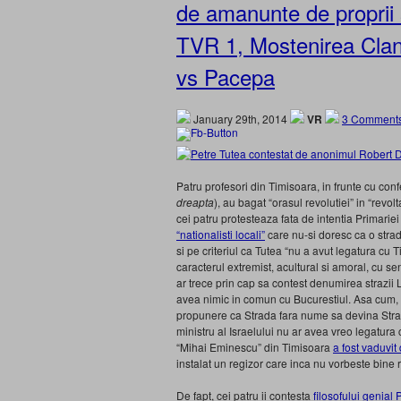
de amanunte de proprii 
TVR 1, Mostenirea Cland
vs Pacepa
January 29th, 2014
VR
3 Comments
Patru profesori din Timisoara, in frunte cu con
dreapta
), au bagat “orasul revolutiei” in “revol
cei patru protesteaza fata de intentia Primarie
“nationalisti locali”
care nu-si doresc ca o strad
si pe criteriul ca Tutea “nu a avut legatura cu
caracterul extremist, acultural si amoral, cu se
ar trece prin cap sa contest denumirea strazii 
avea nimic in comun cu Bucurestiul. Asa cum, su
propunere ca Strada fara nume sa devina Stra
ministru al Israelului nu ar avea vreo legatura 
“Mihai Eminescu” din Timisoara
a fost vaduvi
instalat un regizor care inca nu vorbeste bin
De fapt, cei patru ii contesta
filosofului genial 