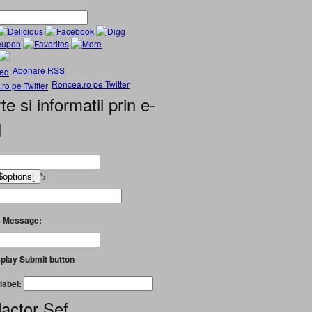
Abonare RSS
Roncea.ro pe Twitter
te si informatii prin e-
l
'>
 Message:
play Submit button
label:
actor Șef