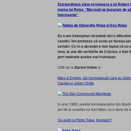
Extraordinara viata evreieasca a lui Robert D
mama lui Reisz: “Mai mult ne bucuram de săr
interesante”
Eu n-am întâmpinat niciodată nici o dificultat
catolici. Îmi amintesc că acolo se făceau ser
serbări. Ce m‑a deranjat a fost faptul că eu
mea, la una din serbările de Crăciun, a fost I
port toaletele acelea mai frumoase.
Cititi de la
Ziaristi Online
si:
Marx si Engels, doi homosexuali care au dist
Capitanul Julian Chitta
In anul 1983, revista homosexualilor din Braz
ani de la moartea lui Karl Marx, cu o serie de 
Ce aveti cu Petre Tutea, tovarasi?!