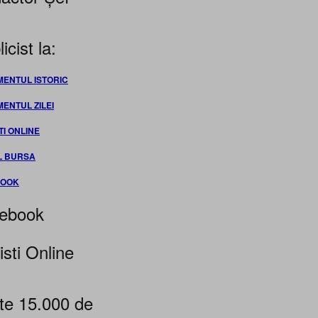
icist la:
MENTUL ISTORIC
MENTUL ZILEI
TI ONLINE
L BURSA
BOOK
ebook
isti Online
te 15.000 de