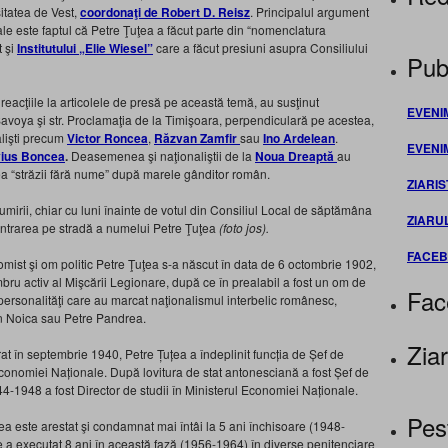
itatea de Vest,
coordonaţi de Robert D. Reisz
. Principalul argument
ocale este faptul că Petre Ţuţea a făcut parte din “nomenclatura
t şi
Institutului „Elie Wiesel”
care a făcut presiuni asupra Consiliului
Publ
n reacţiile la articolele de presă pe această temă, au susţinut
EVENI
 Savoya şi str. Proclamaţia de la Timişoara, perpendiculară pe acestea,
alişti precum
Victor Roncea
,
Răzvan Zamfir
sau
Ino Ardelean
.
EVENI
vius Boncea
.
Deasemenea şi naţionaliştii de la
Noua Dreaptă
au
a “străzii fără nume” după marele gânditor român.
ZIARIS
mirii, chiar cu luni înainte de votul din Consiliul Local de săptămâna
ZIARU
intrarea pe stradă a numelui Petre Ţuţea
(foto jos).
FACE
omist şi om politic Petre Ţuţea s-a născut în data de 6 octombrie 1902,
mbru activ al Mişcării Legionare, după ce în prealabil a fost un om de
Fac
i personalităţi care au marcat naţionalismul interbelic românesc,
n Noica sau Petre Pandrea.
Ziar
at în septembrie 1940, Petre Țuțea a îndeplinit funcția de Șef de
 Economiei Naționale. După lovitura de stat antonesciană a fost Șef de
944-1948 a fost Director de studii în Ministerul Economiei Naționale.
Pes
ea este arestat şi condamnat mai întâi la 5 ani închisoare (1948-
e a executat 8 ani în această fază (1956-1964) în diverse penitenciare