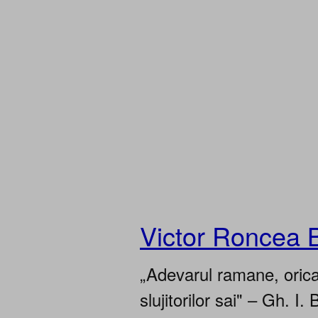
Victor Roncea 
„Adevarul ramane, oricar
slujitorilor sai" – Gh. I. 