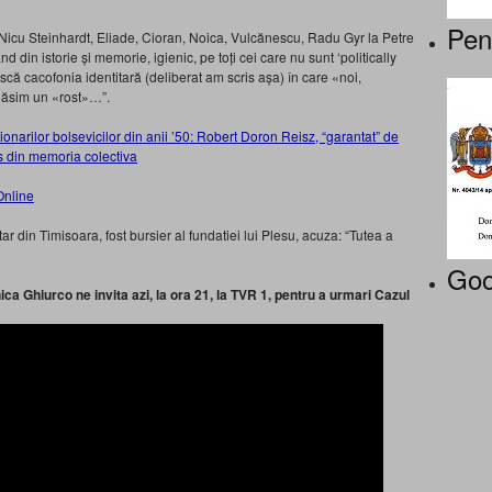
Pen
 Nicu Steinhardt, Eliade, Cioran, Noica, Vulcănescu, Radu Gyr la Petre
 din istorie și memorie, igienic, pe toți cei care nu sunt ‘politically
scă cacofonia identitară (deliberat am scris așa) în care «noi,
)găsim un «rost»…”.
tionarilor bolsevicilor din anii ’50: Robert Doron Reisz, “garantat” de
s din memoria colectiva
tar din Timisoara, fost bursier al fundatiei lui Plesu, acuza: “Tutea a
Goo
a Ghiurco ne invita azi, la ora 21, la TVR 1, pentru a urmari Cazul