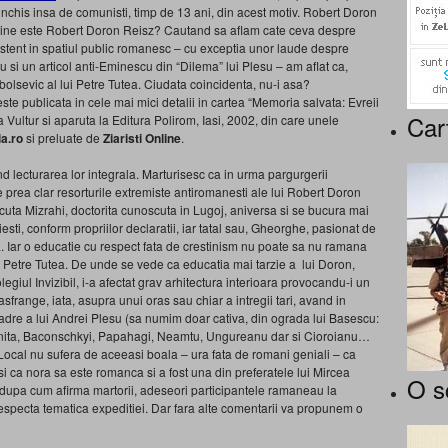
 inchis insa de comunisti, timp de 13 ani, din acest motiv. Robert Doron
r cine este Robert Doron Reisz? Cautand sa aflam cate ceva despre
stent in spatiul public romanesc – cu exceptia unor laude despre
u si un articol anti-Eminescu din “Dilema” lui Plesu – am aflat ca,
bolsevic al lui Petre Tutea. Ciudata coincidenta, nu-i asa?
ste publicata in cele mai mici detalii in cartea “Memoria salvata: Evreii
Car
 Vultur si aparuta la Editura Polirom, Iasi, 2002, din care unele
a.ro
si preluate de
Ziaristi Online
.
 lecturarea lor integrala. Marturisesc ca in urma pargurgerii
ge prea clar resorturile extremiste antiromanesti ale lui Robert Doron
uta Mizrahi, doctorita cunoscuta in Lugoj, aniversa si se bucura mai
esti, conform propriilor declaratii, iar tatal sau, Gheorghe, pasionat de
a. Iar o educatie cu respect fata de crestinism nu poate sa nu ramana
a Petre Tutea. De unde se vede ca educatia mai tarzie a lui Doron,
iul Invizibil, i-a afectat grav arhitectura interioara provocandu-i un
sfrange, iata, asupra unui oras sau chiar a intregii tari, avand in
cadre a lui Andrei Plesu (sa numim doar cativa, din ograda lui Basescu:
onita, Baconschkyi, Papahagi, Neamtu, Ungureanu dar si Cioroianu…
 Local nu sufera de aceeasi boala – ura fata de romani geniali – ca
m si ca nora sa este romanca si a fost una din preferatele lui Mircea
O s
 dupa cum afirma martorii, adeseori participantele ramaneau la
respecta tematica expeditiei. Dar fara alte comentarii va propunem o