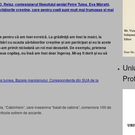
. Reisz, contestatarul filosofului genial Petre Tutea. Eva Mizrahi,
bătorile creștine, care pentru copii sunt mult mai frumoase și mai
e pentru că am fost evreică. La grădiniţă am fost la maici, la
bări cu ocazia sărbătorilor creștine și am participat și eu la acele
 n‑am primit niciodată un rol mai deosebit. De exemplu, prietena
isus copilaș, eu însă am fost doar îngeraș. Mi‑aș fi dorit și eu să
Uniu
Prof
rus lumea. Bazele marxismului. Corespondenta din SUA de la
ilia, “Cabinhero”, care inseamna “baiat de cabina”, comemora 100 de
articole extrem de socante.