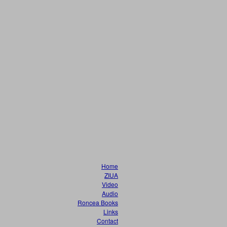
Home
ZIUA
Video
Audio
Roncea Books
Links
Contact