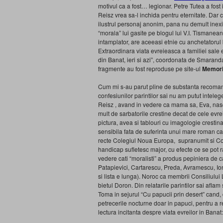
motivul ca a fost… legionar. Petre Tutea a fost
Reisz vrea sa-l inchida pentru eternitate. Da
ilustrul personaj anonim, pana nu demult inexi
“morala” lui gasite pe blogul lui V.I. Tismanean
intamplator, are aceeasi etnie cu anchetatorul 
Extraordinara viata evreieasca a familiei sale e
din Banat, ieri si azi”, coordonata de Smaranda
fragmente au fost reproduse pe site-ul
Memori
Cum mi s-au parut pline de substanta recomand
confesiunilor parintilor sai nu am putut intele
Reisz , avand in vedere ca mama sa, Eva, nasc
mult de sarbatorile crestine decat de cele evrei
pictura, avea si tablouri cu imagologie crestin
sensibila fata de suferinta unui mare roman c
recte Colegiul Noua Europa, supranumit si Coleg
handicap sufletesc major, cu efecte ce se pot ra
vedere cati “moralisti” a produs pepiniera de 
Patapievici, Cartarescu, Preda, Avramescu, I
si lista e lunga). Noroc ca membrii Consiliului
bietul Doron. Din relatarile parintilor sai afla
Toma in sejurul “Cu papucii prin desert” cand,
petrecerile nocturne doar in papuci, pentru a 
lectura incitanta despre viata evreilor in Banat: