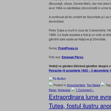
(Bucureşti, Jilava, Ocnele Mari), dar mai ales l
anul 1964 cu sănătatea zdruncinată în urma tor
A continuat să fie urmărit de Securitate şi i-
domiciliare.
Petre Ţuţea a murit în ziua de 3 decembrie 199
1989. Cu toate acestea a fost şi un critic al d
gândirii sale axate pe Naţiune şi Divinitate
.
Sursa:
FrontPress.ro
Foto sus:
Emanuel Pârvu
Vedeţi ce gândea bătrânul gânditor despre ce
Petrache (6 octombrie 1902 – 3 decembrie 
Posted in
Documentare
,
Top News
Tag
Reisz
,
timisoara
1 Comment »
Extraordinara lume evrei
Tutea, fostul ilustru ano