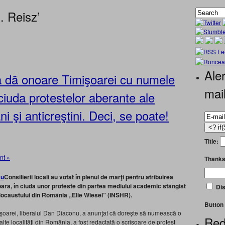
. Reisz’
Aler
a dă onoare Timişoarei cu numele
mai
ciuda protestelor aberante ale
i şi anticreştini. Deci, se poate!
Title:
nt »
Thanks
Consilierii locali au votat în plenul de marţi pentru atribuirea
şoara, în ciuda unor proteste din partea mediului academic stângist
Dis
olocaustului din România „Elie Wiesel” (
INSHR).
Button 
işoarei, liberalul Dan Diaconu, a anunţat că doreşte să numească o
Red
alte localităţi din România, a fost redactată o scrisoare de protest