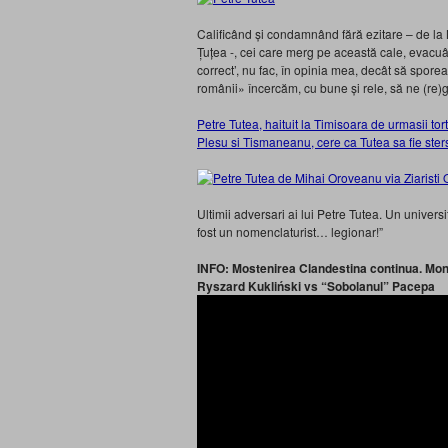
Calificând și condamnând fără ezitare – de la
Țuțea -, cei care merg pe această cale, evacuând
correct’, nu fac, în opinia mea, decât să sporea
românii» încercăm, cu bune și rele, să ne (re
Petre Tutea, haituit la Timisoara de urmasii tor
Plesu si Tismaneanu, cere ca Tutea sa fie ster
Ultimii adversari ai lui Petre Tutea. Un universi
fost un nomenclaturist… legionar!”
INFO: Mostenirea Clandestina continua. Monic
Ryszard Kukliński vs “Sobolanul” Pacepa