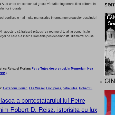
sem
a Aiud unde era concentrat grosul vârfurilor legionare, fiind eliberat în
turilor îndurate.
au fost confiscate mai multe manuscrise în urma numeroaselor descinderi
1, apucând să traiască prăbuşirea regimului totalitar comunist în
irecţiei pe care s-a înscris România postdecembristă, diametral opusă
i ca Reisz şi Florian:
Petre Ţuţea despre ruşi. In Memoriam Nea
1991)
CI
s:
Alexandru Florian
,
Elie Wiesel
,
Frontpress
,
petre tutea
,
Robert D.
asca a contestatarului lui Petre
nim Robert D. Reisz, istorisita cu lux