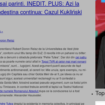
sai parinti. INEDIT. PLUS: Azi la
estina continua: Cazul Kukliński
 »
ferentiarul Robert Doron Reisz de la Universitatea de Vest (
foto
ta”, conform unui titlu tamp din EvZ. O revolta intr-un paharel cu bitter:
i de a denumi o straduta pietonala “Petre Tutea”. Dar doi din
cei patru
a sa poarte numele celui aflat in
Topul TVR al celor mai mari romani
 Timisora”, sunt… lugojeni. Acest argument pueril ascunde de fapt
ntimente antiromanesti, al cererii lor. Mie unuia, spre exemplu, nu mi-
Lugoj din Capitala sau chiar Golda Meir de-ar fi, pe ideea ca nu ar
nt sigur, aceiasi universitari reclamagii nu ar fi contestat o
da Golda Meir, folosind acelasi pseudo-argument, cum ca fostul prim
cu Timisoara. In context trebuie amintit si faptul ca Teatrul National
Top
t de numele Romanului Absolut
dupa ce la conducerea lui a fost
e romaneste: Alexander Hausvater.
Petre Tutea
dreptul la existenta in memoria colectiva, in principal pe