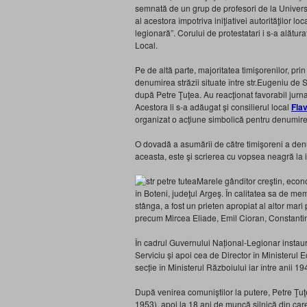
semnată de un grup de profesori de la Univers
al acestora împotriva iniţiativei autorităţilor l
legionară”. Corului de protestatari i s-a alătura
Local.
Pe de altă parte, majoritatea timişorenilor, pri
denumirea străzii situate între str.Eugeniu de
după Petre Ţuţea. Au reacţionat favorabil jurn
Acestora li s-a adăugat şi consilierul local
Fla
organizat o acţiune simbolică pentru denumire
O dovadă a asumării de către timişoreni a denu
aceasta, este şi scrierea cu vopsea neagră la 
Marele gânditor creştin, econ
în Boteni, judeţul Argeş. În calitatea sa de me
stânga, a fost un prieten apropiat al altor mar
precum Mircea Eliade, Emil Cioran, Constanti
În cadrul Guvernului Național-Legionar instaur
Serviciu și apoi cea de Director în Ministerul
secție în Ministerul Războiului iar între anii 1
După venirea comuniştilor la putere, Petre Ţuţ
1953), apoi la 18 ani de muncă silnică din car