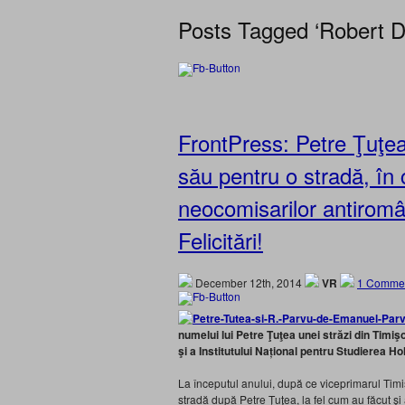
Posts Tagged ‘Robert D
FrontPress: Petre Ţuţe
său pentru o stradă, în 
neocomisarilor antiromân
Felicitări!
December 12th, 2014
VR
1 Comme
numelui lui Petre Ţuţea unei străzi din Timi
şi a Institutului Național pentru Studierea H
La începutul anului, după ce viceprimarul Tim
stradă după Petre Ţuţea, la fel cum au făcut şi 