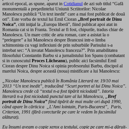
articol epocal, as spune, aparut in
Cotidianul
de azi sub titlul “Gafă
monumentală a preşedintelui Uniunii Scriitorilor: Nicolae
Manolescu publică “Un text inedit” care a mai fost publicat de două
ori”. Este vorba de textul lui Emil Cioran
„Bref portrait de Dinu
Noïca”
, citit iniţial la „Europa liberă”, fiind publicat apoi atat in
Romania cat si in Franta. Textul ar fi fost, chipurile, tradus chiar de
Manolescu. Un mare critic de arta roman, care a asistat la o
“prelegere” a lui Manolescu despre Brancusi intr-o limba
schimonista cu vagi inflexiuni de prin suburbiile Parisului s-a
intrebat sec: “A invatat Manolescu franceza?”. Prin amabilitatea
filosofului Constantin Barbu si a jurnalistului Ion Spanu (combatant
si in cunoscutul
Proces Liicheanu
), public aici facsimilul Emil
Cioran despre Dinu Noica si opinia profesorului Barbu, discipol al
marelui Noica, despre această (noua) mistificare a lui Manolescu:
„Nicolae Manolescu publică în România Literară nr. 19/10 mai
2013 “Un text inedit”, traducând “Scurt portret al lui Dinu Noica”.
Manolescu crede că “textul n-a fost tipărit niciodată”. Istoria
literară n-a fost niciodată punctul tare al lui Manolescu, „
Bref
portrait de Dinu Noïca”
fiind tipărit de mai multe ori după 1990,
când apare în cărticica „L’Ami lointain, Paris-Bucarest”, Paris,
Criterion, 1991 (fără corecturile pe care le vedem în facsimilul
alăturat).
Eu însumi aveam o copie xerox a textului, copie pe care mi-a dăruit-