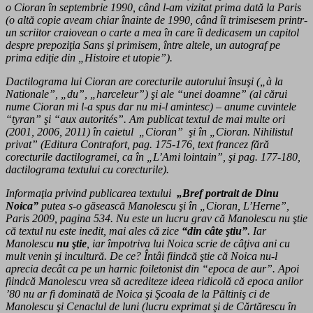
o Cioran în septembrie 1990, când l-am vizitat prima dată la Paris
(o altă copie aveam chiar înainte de 1990, când îi trimisesem printr-
un scriitor craiovean o carte a mea în care îi dedicasem un capitol
despre prepoziţia Sans şi primisem, între altele, un autograf pe
prima ediţie din „Histoire et utopie”).
Dactilograma lui Cioran are corecturile autorului însuşi („à la
Nationale”, „du”, „harceleur”) şi ale “unei doamne” (al cărui
nume Cioran mi l-a spus dar nu mi-l amintesc) – anume cuvintele
“tyran” şi “aux autorités”. Am publicat textul de mai multe ori
(2001, 2006, 2011) în caietul „Cioran” şi în „Cioran. Nihilistul
privat” (Editura Contrafort, pag. 175-176, text francez fără
corecturile dactilogramei, ca în „L’Ami lointain”, şi pag. 177-180,
dactilograma textului cu corecturile).
Informaţia privind publicarea textului
„Bref portrait de Dinu
Noica”
putea s-o găsească Manolescu şi în „Cioran, L’Herne”,
Paris 2009, pagina 534. Nu este un lucru grav că Manolescu nu ştie
că textul nu este inedit, mai ales că zice
“din câte ştiu”
. Iar
Manolescu
nu ştie
, iar împotriva lui Noica scrie de câţiva ani cu
mult venin şi incultură. De ce? Întâi fiindcă ştie că Noica nu-l
aprecia decât ca pe un harnic foiletonist din “epoca de aur”. Apoi
fiindcă Manolescu vrea să acrediteze ideea ridicolă că epoca anilor
’80 nu ar fi dominată de Noica şi Şcoala de la Păltiniş ci de
Manolescu şi Cenaclul de luni (lucru exprimat şi de Cărtărescu în