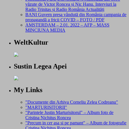
văzute de Victor Roncea și Nic Hanu. Interviuri la
Radio Trinitas și Radio România Actualități
BANI Guvern presa vândută din România campania de
propagandă a fricii COVID – FOTO / PDF
AMSTERDAM – 2.01. 2022 – AFP – MASS
MINCIUNA MEDIA
WeltKultur
Sustin Legea Apei
My Links
"Documente din Arhiva Corneliu Zelea Codreanu"
"MARTURISITORII"
"Parintele Justin Marturisitorul" – Album foto de
Cristina Nichitus Roncea
"Precum in cer asa si pe pamant" – Album de fotografie
Cristina Nichitus Roncea