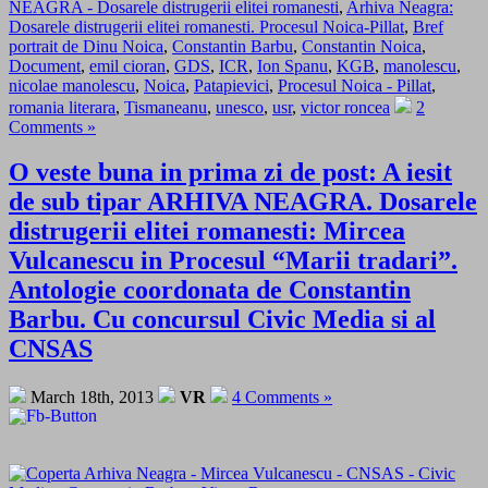
NEAGRA - Dosarele distrugerii elitei romanesti
,
Arhiva Neagra:
Dosarele distrugerii elitei romanesti. Procesul Noica-Pillat
,
Bref
portrait de Dinu Noica
,
Constantin Barbu
,
Constantin Noica
,
Document
,
emil cioran
,
GDS
,
ICR
,
Ion Spanu
,
KGB
,
manolescu
,
nicolae manolescu
,
Noica
,
Patapievici
,
Procesul Noica - Pillat
,
romania literara
,
Tismaneanu
,
unesco
,
usr
,
victor roncea
2
Comments »
O veste buna in prima zi de post: A iesit
de sub tipar ARHIVA NEAGRA. Dosarele
distrugerii elitei romanesti: Mircea
Vulcanescu in Procesul “Marii tradari”.
Antologie coordonata de Constantin
Barbu. Cu concursul Civic Media si al
CNSAS
March 18th, 2013
VR
4 Comments »