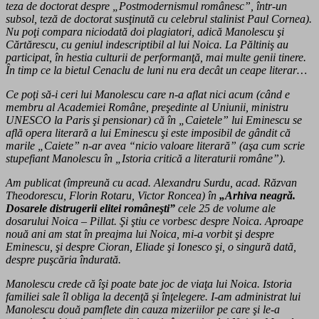
teza de doctorat despre „Postmodernismul românesc”, într-un
subsol, teză de doctorat susţinută cu celebrul stalinist Paul Cornea).
Nu poţi compara niciodată doi plagiatori, adică Manolescu şi
Cărtărescu, cu geniul indescriptibil al lui Noica. La Păltiniş au
participat, în hestia culturii de performanţă, mai multe genii tinere.
În timp ce la bietul Cenaclu de luni nu era decât un ceape literar…
Ce poţi să-i ceri lui Manolescu care n-a aflat nici acum (când e
membru al Academiei Române, preşedinte al Uniunii, ministru
UNESCO la Paris şi pensionar) că în „Caietele” lui Eminescu se
află opera literară a lui Eminescu şi este imposibil de gândit că
marile „Caiete” n-ar avea “nicio valoare literară” (aşa cum scrie
stupefiant Manolescu în „Istoria critică a literaturii române”).
Am publicat (împreună cu acad. Alexandru Surdu, acad. Răzvan
Theodorescu, Florin Rotaru, Victor Roncea) în
„Arhiva neagră.
Dosarele distrugerii elitei româneşti”
cele 25 de volume ale
dosarului Noica – Pillat. Şi ştiu ce vorbesc despre Noica. Aproape
nouă ani am stat în preajma lui Noica, mi-a vorbit şi despre
Eminescu, şi despre Cioran, Eliade şi Ionesco şi, o singură dată,
despre puşcăria îndurată.
Manolescu crede că îşi poate bate joc de viaţa lui Noica. Istoria
familiei sale îl obliga la decenţă şi înţelegere. I-am administrat lui
Manolescu două pamflete din cauza mizeriilor pe care şi le-a