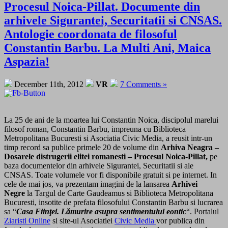
Procesul Noica-Pillat. Documente din
arhivele Sigurantei, Securitatii si CNSAS.
Antologie coordonata de filosoful
Constantin Barbu. La Multi Ani, Maica
Aspazia!
December 11th, 2012
VR
7 Comments »
La 25 de ani de la moartea lui Constantin Noica, discipolul marelui
filosof roman, Constantin Barbu, impreuna cu Biblioteca
Metropolitana Bucuresti si Asociatia Civic Media, a reusit intr-un
timp record sa publice primele 20 de volume din
Arhiva Neagra –
Dosarele distrugerii elitei romanesti – Procesul Noica-Pillat,
pe
baza documentelor din arhivele Sigurantei, Securitatii si ale
CNSAS. Toate volumele vor fi disponibile gratuit si pe internet. In
cele de mai jos, va prezentam imagini de la lansarea
Arhivei
Negre
la Targul de Carte Gaudeamus si Biblioteca Metropolitana
Bucuresti, insotite de prefata filosofului Constantin Barbu si lucrarea
sa “
Casa Fiinţei. Lămurire asupra sentimentului eontic
“. Portalul
Ziaristi Online
si site-ul Asociatiei
Civic Media
vor publica din