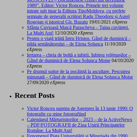
1989”. Editor: Victor Roncea. Primele trei volume
intrate sub tipar la Editura TipoMoldova, cu prefețe
semnate de generalii scriitori Radu Theodoru și Aurel
Rogojan și istoricul Gh. Buzatu
19/01/2021
eXpress
Sfânta Cuvioasă Maică Parascheva – Taina cuviinței.
La Mulți Ani!
12/10/2020
eXpress
Pentru o viață trăită întru Hristos. Gând de duminică –
pilda semănătorului – de Elena Solunca
11/10/2020
eXpress
Iertarea – cheia de boltă a iubirii. Iubirea vrăjmașilor –
Gând de duminică de Elena Solunca Moise
04/10/2020
eXpress
Pe drumul suitor de la pocăință la ascultare. Pescuirea
minunată – Gând de duminică de Elena Solunca Moise
27/09/2020
eXpress
Recent Posts
Victor Roncea suprins de Agerpres în 13 iunie 1990: O
fotografie cu mine fotografiind
Calendarul Mărturisitorilor – 2023 – de la ActiveNews
– PDF/FOTOGRAFII de Ziua Unirii Principatelor
Române. La Mulți Ani!
Fenomenul Piața Universității și Mineriada din 1990