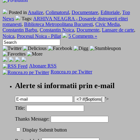
Posted in
Analize
,
Colimatorul
,
Documentare
,
Editoriale
,
Top
News
Tags:
ARHIVA NEAGRA - Dosarele distrugerii elitei
romanesti
,
Biblioteca Metropolitana Bucuresti
,
Civic Media
,
Constantin Barbu
,
Constantin Noica
,
Documente
,
Lansare de carte
,
Noica
,
Procesul Noica - Pillat
5 Comments »
Abonare RSS
Roncea.ro pe Twitter
Alerte si informatii prin e-mail
'>
Title:
Thanks Message:
Display Submit button