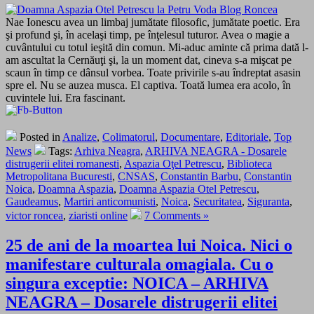
Nae Ionescu avea un limbaj jumătate filosofic, jumătate poetic. Era
şi profund şi, în acelaşi timp, pe înţelesul tuturor. Avea o magie a
cuvântului cu totul ieşită din comun. Mi-aduc aminte că prima dată l-
am ascultat la Cernăuţi şi, la un moment dat, cineva s-a mişcat pe
scaun în timp ce dânsul vorbea. Toate privirile s-au îndreptat asasin
spre el. Nu se auzea musca. El captiva. Toată lumea era acolo, în
cuvintele lui. Era fascinant.
Posted in
Analize
,
Colimatorul
,
Documentare
,
Editoriale
,
Top
News
Tags:
Arhiva Neagra
,
ARHIVA NEAGRA - Dosarele
distrugerii elitei romanesti
,
Aspazia Oţel Petrescu
,
Biblioteca
Metropolitana Bucuresti
,
CNSAS
,
Constantin Barbu
,
Constantin
Noica
,
Doamna Aspazia
,
Doamna Aspazia Otel Petrescu
,
Gaudeamus
,
Martiri anticomunisti
,
Noica
,
Securitatea
,
Siguranta
,
victor roncea
,
ziaristi online
7 Comments »
25 de ani de la moartea lui Noica. Nici o
manifestare culturala omagiala. Cu o
singura exceptie: NOICA – ARHIVA
NEAGRA – Dosarele distrugerii elitei