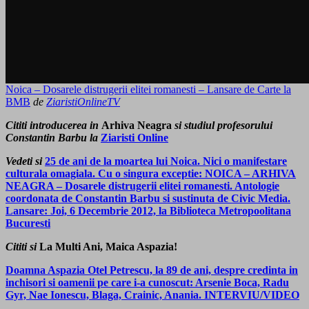
Noica – Dosarele distrugerii elitei romanesti – Lansare de Carte la
BMB
de
ZiaristiOnlineTV
Cititi introducerea in
Arhiva Neagra
si studiul profesorului
Constantin Barbu la
Ziaristi Online
Vedeti si
25 de ani de la moartea lui Noica. Nici o manifestare
culturala omagiala. Cu o singura exceptie: NOICA – ARHIVA
NEAGRA – Dosarele distrugerii elitei romanesti. Antologie
coordonata de Constantin Barbu si sustinuta de Civic Media.
Lansare: Joi, 6 Decembrie 2012, la Biblioteca Metropoolitana
Bucuresti
Cititi si
La Multi Ani, Maica Aspazia!
Doamna Aspazia Otel Petrescu, la 89 de ani, despre credinta in
inchisori si oamenii pe care i-a cunoscut: Arsenie Boca, Radu
Gyr, Nae Ionescu, Blaga, Crainic, Anania. INTERVIU/VIDEO