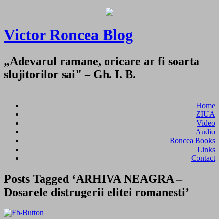
Victor Roncea Blog
„Adevarul ramane, oricare ar fi soarta
slujitorilor sai" – Gh. I. B.
Home
ZIUA
Video
Audio
Roncea Books
Links
Contact
Posts Tagged ‘ARHIVA NEAGRA –
Dosarele distrugerii elitei romanesti’