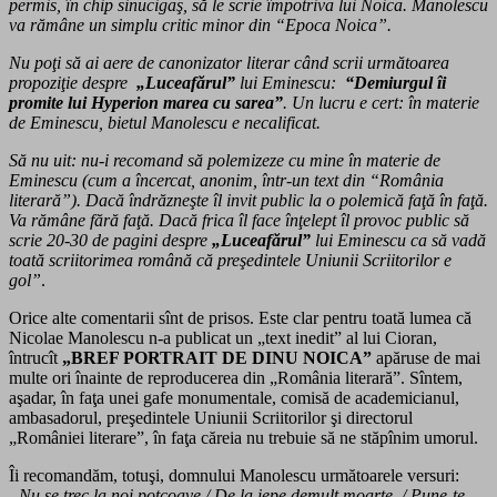
permis, în chip sinucigaş, să le scrie împotriva lui Noica. Manolescu
va rămâne un simplu critic minor din “Epoca Noica”.
Nu poţi să ai aere de canonizator literar când scrii următoarea
propoziţie despre
„Luceafărul”
lui Eminescu:
“Demiurgul îi
promite lui Hyperion marea cu sarea”
. Un lucru e cert: în materie
de Eminescu, bietul Manolescu e necalificat.
Să nu uit: nu-i recomand să polemizeze cu mine în materie de
Eminescu (cum a încercat, anonim, într-un text din “România
literară”). Dacă îndrăzneşte îl invit public la o polemică faţă în faţă.
Va rămâne fără faţă. Dacă frica îl face înţelept îl provoc public să
scrie 20-30 de pagini despre
„Luceafărul”
lui Eminescu ca să vadă
toată scriitorimea română că preşedintele Uniunii Scriitorilor e
gol”
.
Orice alte comentarii sînt de prisos. Este clar pentru toată lumea că
Nicolae Manolescu n-a publicat un „text inedit” al lui Cioran,
întrucît
„BREF PORTRAIT DE DINU NOICA”
apăruse de mai
multe ori înainte de reproducerea din „România literară”. Sîntem,
aşadar, în faţa unei gafe monumentale, comisă de academicianul,
ambasadorul, preşedintele Uniunii Scriitorilor şi directorul
„României literare”, în faţa căreia nu trebuie să ne stăpînim umorul.
Îi recomandăm, totuşi, domnului Manolescu următoarele versuri:
„Nu se trec la noi potcoave / De la iepe demult moarte ­ / Pune-te