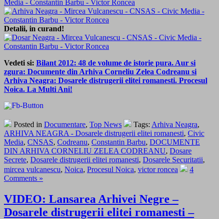
Detalii, in curand!
Vedeti si:
Bilant 2012: 48 de volume de istorie pura. Aur si
zgura: Documente din Arhiva Corneliu Zelea Codreanu si
Arhiva Neagra: Dosarele distrugerii elitei romanesti. Procesul
Noica. La Multi Ani!
Posted in
Documentare
,
Top News
Tags:
Arhiva Neagra
,
ARHIVA NEAGRA - Dosarele distrugerii elitei romanesti
,
Civic
Media
,
CNSAS
,
Codreanu
,
Constantin Barbu
,
DOCUMENTE
DIN ARHIVA CORNELIU ZELEA CODREANU
,
Dosare
Secrete
,
Dosarele distrugerii elitei romanesti
,
Dosarele Securitatii
,
mircea vulcanescu
,
Noica
,
Procesul Noica
,
victor roncea
4
Comments »
VIDEO: Lansarea Arhivei Negre –
Dosarele distrugerii elitei romanesti –