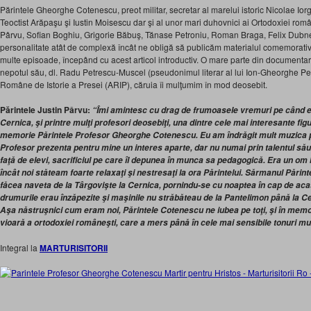
Părintele Gheorghe Cotenescu, preot militar, secretar al marelui istoric Nicolae Iorga
Teoctist Arăpaşu şi Iustin Moisescu dar şi al unor mari duhovnici ai Ortodoxiei român
Pârvu, Sofian Boghiu, Grigorie Băbuş, Tănase Petroniu, Roman Braga, Felix Dubneac
personalitate atât de complexă încât ne obligă să publicăm materialul comemorativ
multe episoade, începând cu acest articol introductiv. O mare parte din documentare
nepotul său, dl. Radu Petrescu-Muscel (pseudonimul literar al lui Ion-Gheorghe Pe
Române de Istorie a Presei (ARIP), căruia îi mulţumim în mod deosebit.
Părintele Justin Pârvu:
“Îmi amintesc cu drag de frumoasele vremuri pe când e
Cernica, şi printre mulţi profesori deosebiţi, una dintre cele mai interesante figu
memorie Părintele Profesor Gheorghe Cotenescu. Eu am îndrăgit mult muzica ps
Profesor prezenta pentru mine un interes aparte, dar nu numai prin talentul său 
faţă de elevi, sacrificiul pe care îl depunea în munca sa pedagogică. Era un o
încât noi stăteam foarte relaxaţi şi nestresaţi la ora Părintelui. Sărmanul Pări
făcea naveta de la Târgovişte la Cernica, pornindu-se cu noaptea în cap de aca
drumurile erau înzăpezite şi maşinile nu străbăteau de la Pantelimon până la Cern
Aşa năstruşnici cum eram noi, Părintele Cotenescu ne iubea pe toţi, şi în me
vioară a ortodoxiei româneşti, care a mers până în cele mai sensibile tonuri muzi
Integral la
MARTURISITORII