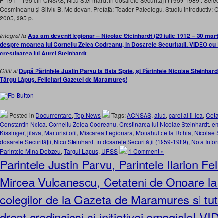
P 191 – 195 din CNSAS, Nicu Steinhardt în dosarele Securităţii (1959-1989). Sele
Cosmineanu şi Silviu B. Moldovan. Prefaţă: Toader Paleologu. Studiu introductiv:
2005, 395 p.
Integral la
Asa am devenit legionar – Nicolae Steinhardt (29 iulie 1912 – 30 mar
despre moartea lui Corneliu Zelea Codreanu, in Dosarele Securitatii. VIDEO cu
crestinarea lui Aurel Steinhardt
Cititi si
După Părintele Justin Pârvu la Baia Sprie, şi Părintele Nicolae Steinhar
Târgu Lăpuş. Felicitari Gazetei de Maramureş!
Posted in
Documentare
,
Top News
Tags:
ACNSAS
,
aiud
,
carol al ii-lea
,
Ceta
Constantin Noica
,
Corneliu Zelea Codreanu
,
Crestinarea lui Nicolae Steinhardt
,
em
Kissinger
,
jilava
,
Marturisitorii
,
Miscarea Legionara
,
Monahul de la Rohia
,
Nicolae 
dosarele Securităţii
,
Nicu Steinhardt în dosarele Securităţii (1959-1989)
,
Nota Info
Parintele Mina Dobzeu
,
Targul Lapus
,
URSS
1 Comment »
Parintele Justin Parvu, Parintele Ilarion Fel
Mircea Vulcanescu, Cetateni de Onoare la A
colegilor de la Gazeta de Maramures si tutu
drept credinciosi ai initiativei omagiale! V