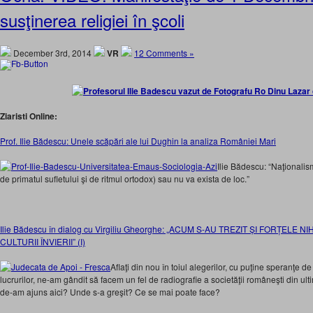
susţinerea religiei în şcoli
December 3rd, 2014
VR
12 Comments »
Ziaristi Online:
Prof. Ilie Bădescu: Unele scăpări ale lui Dughin la analiza României Mari
Ilie Bădescu: “Naţionalism
de primatul sufletului şi de ritmul ortodox) sau nu va exista de loc.”
Ilie Bădescu în dialog cu Virgiliu Gheorghe: „ACUM S-AU TREZIT ȘI FORȚELE 
CULTURII ÎNVIERII” (I)
Aflaţi din nou în toiul alegerilor, cu puţine speranţe 
lucrurilor, ne-am gândit să facem un fel de radiografie a societăţii româneşti din ul
de-am ajuns aici? Unde s-a greşit? Ce se mai poate face?