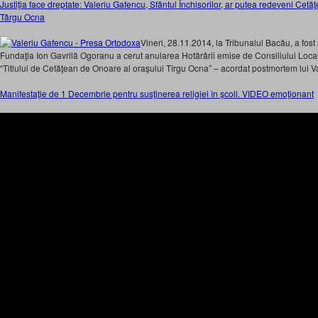
Justiţia face dreptate: Valeriu Gafencu, Sfântul Închisorilor, ar putea redeveni Ce
Târgu Ocna
Vineri, 28.11.2014, la Tribunalul Bacău, a fos
Fundaţia Ion Gavrilă Ogoranu a cerut anularea Hotărârii emise de Consiliului Loca
“Titlului de Cetăţean de Onoare al oraşului Tîrgu Ocna” – acordat postmortem lui V
Manifestaţie de 1 Decembrie pentru susţinerea religiei în şcoli. VIDEO emoţionant