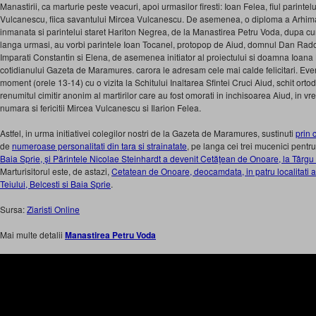
Manastirii, ca marturie peste veacuri, apoi urmasilor firesti: Ioan Felea, fiul parint
Vulcanescu, fiica savantului Mircea Vulcanescu. De asemenea, o diploma a Arhiman
inmanata si parintelui staret Hariton Negrea, de la Manastirea Petru Voda, dupa c
langa urmasi, au vorbi parintele Ioan Tocanel, protopop de Aiud, domnul Dan Radovi
Imparati Constantin si Elena, de asemenea initiator al proiectului si doamna Ioana 
cotidianului Gazeta de Maramures. carora le adresam cele mai calde felicitari. Eve
moment (orele 13-14) cu o vizita la Schitului Inaltarea Sfintei Cruci Aiud, schit ort
renumitul cimitir anonim al martirilor care au fost omorati in inchisoarea Aiud, in vr
numara si fericitii Mircea Vulcanescu si Ilarion Felea.
Astfel, in urma initiativei colegilor nostri de la Gazeta de Maramures, sustinuti
prin 
de
numeroase personalitati din tara si strainatate
, pe langa cei trei mucenici pentru
Baia Sprie, şi Părintele Nicolae Steinhardt a devenit Cetăţean de Onoare, la Târg
Marturisitorul este, de astazi,
Cetatean de Onoare, deocamdata, in patru localitati 
Teiului, Belcesti si Baia Sprie
.
Sursa:
Ziaristi Online
Mai multe detalii
Manastirea Petru Voda