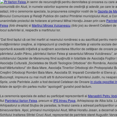
„In semn de recunoştinţă pentru demnitatea şi onoarea cu care au
comunistă din Aiud, în numele valorilor supreme de credinţă şi adevăr, pe care le-au 
astazi, intr-o ceremonie speciala, la propunerea colegilor nostri de la
Gazeta de M
Biroului Comunicare şi Relaţii Publice din cadrul Primăriei municipiului Aiud, a Cons
unanimitate proiectul de hotarare al primarul Mihai Horaţiu Josan prin care
Parinte
Felea
(
foto dreapta
) si
Martirul Mircea Vulcanescu
(
foto jos
) au devenit Cetateni de
locul suferintei si, respectiv a martiriului lor.
“Dat fiind faptul că cei trei martiri ai neamului românesc s-au sacrificat pentru meni
învăţămintelor creştine, ai înţelepciunii şi credinţei în libertate şi valorile social
oportună această iniţiativă şi susţinem acordarea titlurilor de cetăţean de onoare 
părintelui Justin Pârvu, părintelui Ilarion Felea şi savantului Mircea Vulcănescu”, ara
cotidianului Gazetei de Maramureş fiind susţinută in totalitate de Asociaţia Foştilor 
Asociaţia Culturală „Societatea de Studii Teologice Ortodoxe” din România, Asociaţi
Iosif Mărturisitorul” din Baia Mare, Asociaţia Tinerilor Ortodocşi din Protopopiatul 
Creştini Ortodocşi Români Baia Mare, Asociatia Sf. Imparati Constantin si Elena şi
Bucureşti, impreuna cu mai multi alti fii duhovnicesti ai Parintelui Justin, nu neapara
Sprie, unde Parintele Justin a fost declarat Cetatean de Onoare
in ciuda opozitiei I
totale de sprijin din partea multor “apologeti” guralivi post-factum.
La ceremonia speciala de astazi au participat reprezentanti ai
Manastirii Petru Vod
fiul
Parintelui Ilarion Felea
, precum si
IPS Irineu Popa
, Arhiepiscop de Alba Iulia. L
Arhipastorul a oficiat Slujba de parastas, la finalul careia a adresat participantilor 
binecuvantare. Apoi, primarul municipiului Aiud, Mihai Horatiu Josan, a decernat cele 
Schitului Inaltarea Sfintei Cruci Aiud, reprezentat de parintele staret Augustin Var