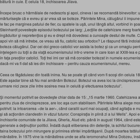
bătură în cuie. E celula 18, închisoarea Jilava.
Începe brusc o hărmălaie de nedescris şi apoi, cineva i se recomandă binevoitor: un
mărturiseşte că e evreu şi ar vrea să se boteze. Părintele Mina, călugărul îi impune 
le fac pe marginea patului de fier, cu spatele la uşă, unul lângă altul, vorbind în şoapt
Steinhardt povesteşte episodul botezului pe larg: „Lecţiile de catehizare merg foar
îngăduitor şi nepretenţios şi eu e drept mă dovedesc a cunoaşte destul de multe. Cei 
apoi vin să mă întrebe, ce vreau să fiu, catolic sau ortodox? Le răspund fără îndoia
boteza călugărul. Dar cei doi greco-catolici vor asista la botez şi ca un omagiu pen
înţelegem cu toţii a da viaţă ecumenismului într-o vreme în care Ioan al XXIII-lea e pe
în faţa preoţilor catolici. Toţi trei îmi cer să mă consider botezat în numele ecumeni
dacă-mi va fi dat să ies din închisoare – pentru cauza ecumenismului, mereu.
Ceea ce făgăduiesc din toată inima. Nu se poate şti când vom fi scoşi din celula 18
Este aşadar bine să Nu mai amânăm Botezul. Botezul va avea loc la cincisprezece ale
urmare nici zece zile între sosirea mea în celulă şi efectuarea botezului”.
Şi momentul potrivit se dovedeşte chiar data de 15: „15 martie 1960. Catehizarea a l
pentru ziua de cincisprezece, are loc aşa cum stabilisem. Părintele Mina alege mo
potrivit: la întoarcerea «de la aer», când caraliii sunt mai ocupaţi, când agitaţia 
şi să acţionăm clandestin în văzul tuturor. Conspiraţia în plină zi a lui Wells”. Apoi e
închisorile comuniste de la Jilava, Gherla, Aiud etc. până în august 1964, când este 
generale a deţinuţilor politici. Îndată după eliberarea din detenţie, la schitul bucur
taina botezului prin mirungere şi primirea sfintei împărtăşanii. După moartea tatălu
mănăstire. În 1975 vine la mănăstirea unde se afla ieromonahul Mina Dobzeu, însă