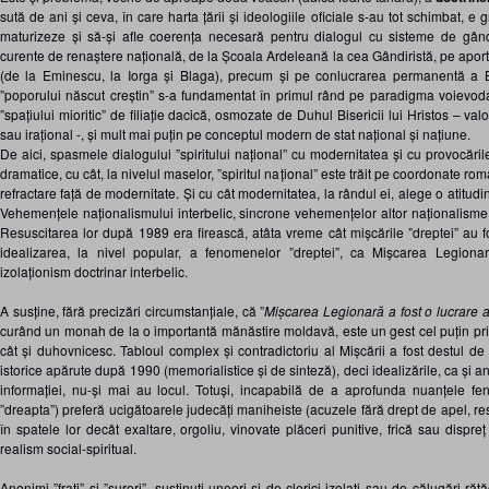
sută de ani și ceva, în care harta țării și ideologiile oficiale s-au tot schimbat, e
maturizeze și să-și afle coerența necesară pentru dialogul cu sisteme de gândi
curente de renaștere națională, de la Școala Ardeleană la cea Gândiristă, pe aportu
(de la Eminescu, la Iorga și Blaga), precum și pe conlucrarea permanentă a Bi
”poporului născut creștin” s-a fundamentat în primul rând pe paradigma voievod
”spațiului mioritic” de filiație dacică, osmozate de Duhul Bisericii lui Hristos – va
sau irațional -, și mult mai puțin pe conceptul modern de stat național și națiune.
De aici, spasmele dialogului ”spiritului național” cu modernitatea și cu provocăril
dramatice, cu cât, la nivelul maselor, ”spiritul național” este trăit pe coordonate roma
refractare față de modernitate. Și cu cât modernitatea, la rândul ei, alege o atitudin
Vehemențele naționalismului interbelic, sincrone vehemențelor altor naționalisme
Resuscitarea lor după 1989 era firească, atâta vreme cât mișcările ”dreptei” au 
idealizarea, la nivel popular, a fenomenelor ”dreptei”, ca Mișcarea Legionar
izolaționism doctrinar interbelic.
A susține, fără precizări circumstanțiale, că ”
Mișcarea Legionară a fost o lucrare 
curând un monah de la o importantă mănăstire moldavă, este un gest cel puțin pripi
cât și duhovnicesc. Tabloul complex și contradictoriu al Mișcării a fost destul de 
istorice apărute după 1990 (
memorialistice și de sinteză)
, deci idealizările, ca și 
informației, nu-și mai au locul. Totuși, incapabilă de a aprofunda nuanțele fe
”dreapta”) preferă ucigătoarele judecăți maniheiste (acuzele fără drept de apel, r
în spatele lor decât exaltare, orgoliu, vinovate plăceri punitive, frică sau dispre
realism social-spiritual.
Anonimi ”frați” și ”surori”, susținuți uneori și de clerici izolați sau de călugări răt