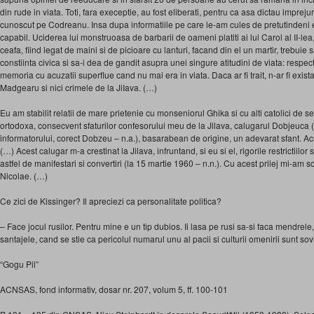
din rude in viata. Toti, fara execeptie, au fost eliberati, pentru ca asa dictau impreju
cunoscut pe Codreanu. Insa dupa informatiile pe care le-am cules de pretutindeni er
capabil. Uciderea lui monstruoasa de barbarii de oameni platiti ai lui Carol al II-le
ceafa, fiind legat de maini si de picioare cu lanturi, facand din el un martir, trebui
constiinta civica si sa-i dea de gandit asupra unei singure atitudini de viata: respect
memoria cu acuzatii superflue cand nu mai era in viata. Daca ar fi trait, n-ar fi exista
Madgearu si nici crimele de la JiIava. (…)
Eu am stabilit relatii de mare prietenie cu monseniorul Ghika si cu alti catolici de s
ortodoxa, consecvent sfaturilor confesorului meu de la Jilava, calugarul Dobjeuca (
informatorului, corect Dobzeu – n.a.), basarabean de origine, un adevarat sfant. Ac
(…) Acest calugar m-a crestinat la Jilava, infruntand, si eu si el, rigorile restrictiilor 
astfel de manifestari si convertiri (la 15 martie 1960 – n.n.). Cu acest prilej mi-am 
Nicolae. (…)
Ce zici de Kissinger? Il apreciezi ca personalitate politica?
– Face jocul rusilor. Pentru mine e un tip dubios. Ii lasa pe rusi sa-si faca mendrele
santajele, cand se stie ca pericolul numarul unu al pacii si culturii omenirii sunt sovie
“Gogu Pil”
ACNSAS, fond informativ, dosar nr. 207, volum 5, ff. 100-101