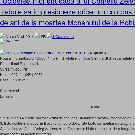
“Uciderea monstruoasa a lui Corneliu Zel
trebuie sa impresioneze orice om cu constii
de ani de la moartea Monahului de la Rohi
March 31st, 2014
VR
1 Comment »
1974 aprilie 3
Nota a informatorului “Gogu Pil” privind relatiile lui Nicu Steinhardt din strainatate 
Primit: lt-col Popescu N.
Sursa: “Gogu Pil”
Nr. op. 0071/110/PN-0075
Casa – “Festival”
Strict secret
Ex. unic
Nota
“Pe ziua de 14 martie am fost vizitat de scriitorul Steinhardt Nicolae, fost coleg de lic
3. Este doctor in drept si in filosofie, ambele doctorate luate cu mentiunea
Magna c
Anglia timp de 3 ani. Coleg de liceu si cu Constantin Noica, a pastrat de-a lungul ani
acest doctrinar legionar notoriu.