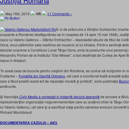
Justiţia Română
May 15th, 2015
VR
11 Comments »
În zi de prăznuire a Sfinţilor Închisorilor (maril
ocupante a României desfăşurându-se în noaptea de 14 spre 15 mai 1948), Justiţi
cazul lui Valeriu Gafencu – Sfântul Închisorilor – deposedat abuziv de titlul de Ce
Ocna, locul pătimirilor sale martirice de mucenic al lui Hristos. Printr-o sentinţă defi
deciziei unanime a Consiliului Local Târgu Ocna, emis la presiunile unui personaj
Alexandru Florian de la Institutul “Elie Wiesel”, a fost desfiinţat de Curtea de Apel B
repus în drepturi.
“În acest ceas de bucurie pentru creştinii din România, se cuvine să mulţumim în 
Costache –
Fundaţia Ion Gavrilă Ogoranu
, cel care a coordonat toată această acţiu
care a făcut posibil acest act de reparaţie morală şi juridică”, scrie publicaţia
Buciu
amănunte.
Şi Asociaţia
Civic Media a contestat în Instanţă decizia aberantă
de anulare a titlulu
reprezentanţilor organizaţiei neguvernamentale care au susţinut chiar la Târgu O
lui Valeriu Gafencu, cel care şi-a sacrificat viaţa pentru salvarea evreului convertit l
Richard Wurmbrand.
DOCUMENTAREA CAZULUI – AICI.