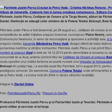
Părintele Justin Pârvu, Cetăţean de Onoare şi la Târgu Neamţ, alături de Părint
Daniel. Distincţia se adaugă celor similare de la Poiana Teiului, Belceşti, Baia 
Părintele Justin Pârvu a fost desemnat, pe 28 august a.c., cetățean de onoare al o
completându-se astfel iniţiativa oraşulul învecinat, municipiului
Piatra Neamţ
, care
Duhovnicului Neamului, în semn de recunoaştere şi apreciere a activităţii sale,
in 
oraşului moldav,
transmite
Mănăstirea Petru Vodă
, lăcaşul ctitorit de fostul deţinu
pomenirea martirilor şi sfinţilor închisorilor. Părintele Justin Pârvu a mai primit titlul
mortem al orașului
Aiud
la data de 18.12.2013 pentru demnitatea si onoarea cu care
comunistă de la Aiud
,
anterior primind titlul de
Cetăţean de Onoare al oraşului
Bai
ciuda opozitiei unui institut-fantoma ce poarta numele unui
impostor al holocaustul
Belceşti
din judeţul Iaşi, i-a acordat acest titlu Parintele, tot in august 2013, pentr
prestigiului comunei. De asemenea,
Comuna
Poiana Teiului
, unde arhimandritul a
de la Petru Vodă, l-a inclus încă din 2004 în rândul vârfurilor localităţii.
Integral la
Ziaristi Online
Foto:
ParinteleJustinParvu.Ro
/
Precum-in-Cer.Ro
Profesorul Părintelui Justin Pârvu şi al Patriarhilor Iustin şi Teoctist: Părinte
preot militar şi secretar al lui Iorga