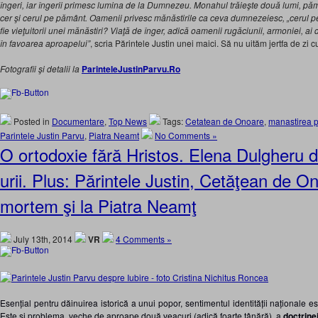
îngeri, iar îngerii primesc lumina de la Dumnezeu. Monahul trăieşte două lumi, pă
cer şi cerul pe pământ. Oamenii privesc mănăstirile ca ceva dumnezeiesc, „cerul p
fie vieţuitorii unei mănăstiri? Viaţă de înger, adică oamenii rugăciunii, armoniei, 
în favoarea aproapelui”
, scria Părintele Justin unei maici. Să nu uităm jertfa de zi 
Fotografii şi detalii la
ParinteleJustinParvu.Ro
Posted in
Documentare
,
Top News
Tags:
Cetatean de Onoare
,
manastirea p
Parintele Justin Parvu
,
Piatra Neamt
No Comments »
O ortodoxie fără Hristos. Elena Dulgheru d
urii. Plus: Părintele Justin, Cetăţean de O
mortem şi la Piatra Neamţ
July 13th, 2014
VR
4 Comments »
Esențial pentru dăinuirea istorică a unui popor, sentimentul identității naționale es
Este și problema, veche de aproape două veacuri (adică foarte tânără), a
doctrine