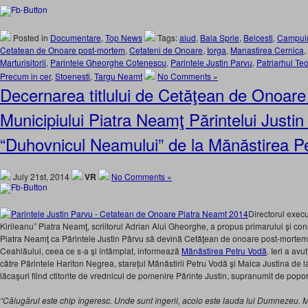
Posted in
Documentare
,
Top News
Tags:
aiud
,
Baia Sprie
,
Belcesti
,
Campul
Cetatean de Onoare post-mortem
,
Cetateni de Onoare
,
Iorga
,
Manastirea Cernica
,
Marturisitorii
,
Parintele Gheorghe Cotenescu
,
Parintele Justin Parvu
,
Patriarhul Teo
Precum in cer
,
Stoenesti
,
Targu Neamt
No Comments »
Decernarea titlului de Cetăţean de Onoar
Municipiului Piatra Neamţ Părintelui Justin
“Duhovnicul Neamului” de la Mănăstirea P
July 21st, 2014
VR
No Comments »
Directorul execut
Kirileanu” Piatra Neamţ, scriitorul Adrian Alui Gheorghe, a propus primarului şi consi
Piatra Neamţ ca Părintele Justin Pârvu să devină Cetăţean de onoare post-mortem 
Ceahlăului, ceea ce s-a şi întâmplat, informează
Mănăstirea Petru Vodă
. Ieri a av
către Părintele Hariton Negrea, stareţul Mănăstirii Petru Vodă şi Maica Justina de 
lăcaşuri fiind ctitorite de vrednicul de pomenire Părinte Justin, supranumit de pop
“Călugărul este chip îngeresc. Unde sunt îngerii, acolo este lauda lui Dumnezeu. 