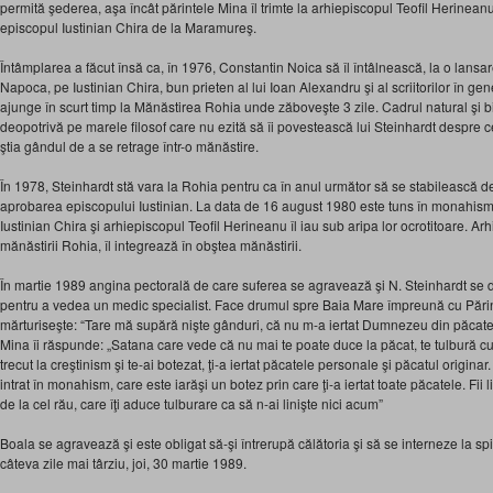
permită şederea, aşa încât părintele Mina îl trimte la arhiepiscopul Teofil Herinean
episcopul Iustinian Chira de la Maramureş.
Întâmplarea a făcut însă ca, în 1976, Constantin Noica să îl întâlnească, la o lansare
Napoca, pe Iustinian Chira, bun prieten al lui Ioan Alexandru şi al scriitorilor în gen
ajunge în scurt timp la Mănăstirea Rohia unde zăboveşte 3 zile. Cadrul natural şi b
deopotrivă pe marele filosof care nu ezită să îi povestească lui Steinhardt despre c
ştia gândul de a se retrage într-o mănăstire.
În 1978, Steinhardt stă vara la Rohia pentru ca în anul următor să se stabilească def
aprobarea episcopului Iustinian. La data de 16 august 1980 este tuns în monahis
Iustinian Chira şi arhiepiscopul Teofil Herineanu îl iau sub aripa lor ocrotitoare. Ar
mănăstirii Rohia, îl integrează în obştea mănăstirii.
În martie 1989 angina pectorală de care suferea se agravează şi N. Steinhardt se 
pentru a vedea un medic specialist. Face drumul spre Baia Mare împreună cu Părin
mărturiseşte: “Tare mă supără nişte gânduri, că nu m-a iertat Dumnezeu din păcatele 
Mina îi răspunde: „Satana care vede că nu mai te poate duce la păcat, te tulbură cu 
trecut la creştinism şi te-ai botezat, ţi-a iertat păcatele personale şi păcatul originar. 
intrat în monahism, care este iarăşi un botez prin care ţi-a iertat toate păcatele. Fii 
de la cel rău, care îţi aduce tulburare ca să n-ai linişte nici acum”
Boala se agravează şi este obligat să-şi întrerupă călătoria şi să se interneze la s
câteva zile mai târziu, joi, 30 martie 1989.