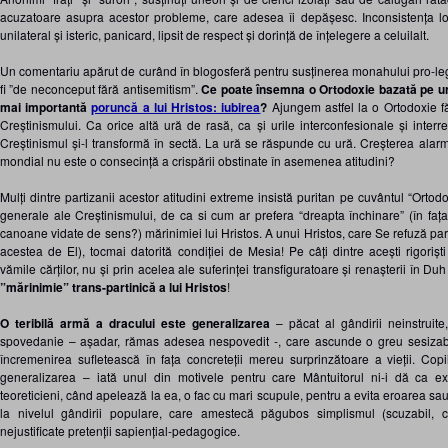
acuzatoare asupra acestor probleme, care adesea îi depășesc. Inconsistența lor 
unilateral și isteric, panicard, lipsit de respect și dorință de înțelegere a celuilalt.
Un comentariu apărut de curând în blogosferă pentru susținerea monahului pro-le
fi ”de neconceput fără antisemitism”.
Ce poate însemna o Ortodoxie bazată pe ură
mai importantă
poruncă a lui Hristos: iubirea
?
Ajungem astfel la o Ortodoxie fă
Creștinismului. Ca orice altă ură de rasă, ca și urile interconfesionale și interr
Creștinismul și-l transformă în sectă. La ură se răspunde cu ură. Creșterea alarm
mondial nu este o consecință a crispării obstinate în asemenea atitudini?
Mulți dintre partizanii acestor atitudini extreme insistă puritan pe cuvântul “Ortod
generale ale Creștinismului, de ca si cum ar prefera “dreapta închinare” (în fața
canoane vidate de sens?) mărinimiei lui Hristos. A unui Hristos, care Se refuză parti
acestea de El), tocmai datorită condiției de Mesia! Pe câți dintre acești rigoriști
vămile cărților, nu și prin acelea ale suferinței transfiguratoare și renașterii în 
”mărinimie” trans-partinică a lui Hristos
!
O teribilă armă a dracului este generalizarea
– păcat al gândirii neinstruit
spovedanie – așadar, rămas adesea nespovedit -, care ascunde o greu sesizabilă
încremenirea sufletească în fața concreteții mereu surprinzătoare a vieții. Copii
generalizarea – iată unul din motivele pentru care Mântuitorul ni-i dă ca exe
teoreticieni, când apelează la ea, o fac cu mari scupule, pentru a evita eroarea sa
la nivelul gândirii populare, care amestecă păgubos simplismul (scuzabil,
nejustificate pretenții sapiențial-pedagogice.