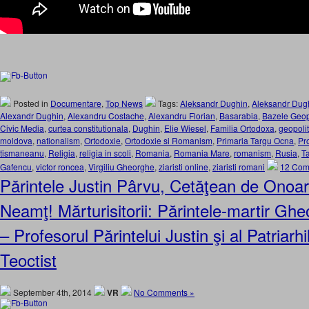
Posted in
Documentare
,
Top News
Tags:
Aleksandr Dughin
,
Aleksandr Dughi
Alexandr Dughin
,
Alexandru Costache
,
Alexandru Florian
,
Basarabia
,
Bazele Geopo
Civic Media
,
curtea constitutionala
,
Dughin
,
Elie Wiesel
,
Familia Ortodoxa
,
geopolit
moldova
,
nationalism
,
Ortodoxie
,
Ortodoxie si Romanism
,
Primaria Targu Ocna
,
Pr
tismaneanu
,
Religia
,
religia in scoli
,
Romania
,
Romania Mare
,
romanism
,
Rusia
,
T
Gafencu
,
victor roncea
,
Virgiliu Gheorghe
,
ziaristi online
,
ziaristi romani
12 Com
Părintele Justin Pârvu, Cetăţean de Onoar
Neamţ! Mărturisitorii: Părintele-martir G
– Profesorul Părintelui Justin şi al Patriarhil
Teoctist
September 4th, 2014
VR
No Comments »