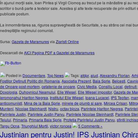
În ajunul morţii sale, Ioan Pintea şi Virgil Ciomoş au trecut pe la mănăstire şi au re
scriitor o bună parte a textelor sale. Acestea şi alte texte recuperate de prin edituri 
publicate postum.
La înmormântarea sa, riguros supravegheată de Securitate, s-au strâns cei mai buni p
nedreptăţile regimului comunist.
Sursa:
Gazeta de Maramures
via
Ziaristi Online
Descarcati de
AICI Pagina PDF a Gazetei de Maramures
Posted in
Documentare
,
Top News
Tags:
afdpr
,
aiud
,
Alexandru Florian
,
Arhi
Fostilor Detinuti Politic din Romania
,
Asociatia Prezent
,
Baia Sprie
,
Belcesti
,
Cavni
de Onoare post-mortem
,
cetatenie de onoare
,
Civic Media
,
Consiliu Local
,
detinuti 
Doxologia
,
Duhovnicul Neamului
,
Elie Wiesel
,
Elie Wiesel impostor
,
Gazeta de Ma
ieromonahul Hariton Negrea
,
Institutul Elie Wiesel
,
Ioana Lucacel
,
IPS Teofan
,
man
anticomunisti
,
Mina de la Baia Sprie
,
minele de plumb si sare
,
Mircea Crisan
,
Mitro
Munteni
,
Nicolae Steinhardt
,
Nistru
,
octav bjoza
,
Parintele Hariton Negrea
,
Parintel
Parintele Justin
,
Parintele Justin Parvu
,
Parintele Nicolae Steinhardt
,
Parintele Ste
Teiului
,
Primaria
,
Primaria Baia Sprie
,
Profetia Parintelui Justin Parvu
,
sfintii inchiso
Targu Ocna
,
Triunghiul Mortii
,
victor roncea
5 Comments »
Justinian pentru Justin! IPS Justinian Chira