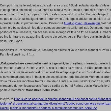
Cum poti insa sa te autointitulezi crestin si sa urasti? Sustii evlavia fata de sfintele
intelegi nimic din mesajul unui martir ca Mircea Vulcanescu. Unde este iertarea? Da
e deci nimic nu e. Ura, dupa cum stim, este si apanajul prostilor. Un om inteligent n
nu poate uri. Omul inteligent, omul induhovnicit, intelege slabiciunea celuilalt si tot ce
a prostiei, este, in primul rand, mila. Profesorul
Aurel Vişovan, de exemplu
, fost de
temnitele bolsevice, simtea doar compasiune pentru tortionarii sai. De asemenea, ex
politici care ajunsesera, din aceeasi mila si dragoste fata de tot ce a lasat Dumne
putina lor hrana cu guzganii si libarcile din celule. Asa si Parintele Justin, in chilia
de la Petru Voda.
Specialisti in ura “ortodoxa”, cu rasfrangeri directe si voite asupra Manastirii Petru V
Parintelui Justin sunt (…).
„
Călugărul își are exemplul în lumina îngerului, iar creștinul, mireanul, o are în
de frumos, blandul Parinte Justin. Si asa si trebuie sa ramana, in ciuda exemplelor
de artizanii urii, fie ei anticrestini declarati fie ei “apologeti” ai urii “ortodoxe”. Cel
altceva decat doua fete imbacsite ale aceleiasi monede batute de Mamona si arunca
doua mii de ani impotriva Treimii Celei de o Fiinta si a frumusetilor Ortodoxiei, intr
mireasma duhovniceasca este floarea sadita de bunul Parinte Justin Marturisitorul
poalele Carpatilor:
Manastirea Petru Voda
.
“
Integral la
Cine si ce se ascunde in spatele scandalului declansat contra Manastirii
legionar” si panslavist al calugarului diversionist Teodot: compromiterea canonizarii 
Calciu, martiri si marturisitori ortodocsi ai temnitelor comuniste. ANALIZA