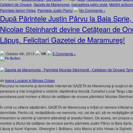
Cetateni de Onoare
,
Gazeta de Maramures
,
manastirea petru voda
,
Martirii antico
Parintele Ilarion Felea
,
Parintele Justin Parvu
No Comments »
După Părintele Justin Pârvu la Baia Sprie, 
Nicolae Steinhardt devine Cetăţean de On
Lăpuş. Felicitari Gazetei de Maramureş!
October 4th, 2013
VR
5 Comments »
de
Ioana Lucacel si Mircea Crisan
Recursul la memorie şi demnitate intentat de GAZETA de Maramureş şi susţinut de o l
persoane a mai înregistrat o victorie: săptămâna trecută, Consiliul Local Târgu Lăp
acordarea post mortem a titlului de cetăţean de onoare părintelui Nicolae Steinhard
În urmă cu câteva săptămâni, GAZETA de Maramureş a iniţiat un demers intitulat su
demnitate. Pentru că, recăpătându-ne memoria, noi, cei de azi, să ne recâştigăm d
întoarcem la valorile şi oamenii adevăraţi ai acestui Neam. De aceea, am propus u
mortem a titlului de cetăţean de onoare pentru părintele Justin Pârvu la Baia Sprie
Lăpuş şi Aurel Vişovan, Gheorghe I. Brătianu, Iuliu Maniu şi Iuliu Hossu la Sighetu