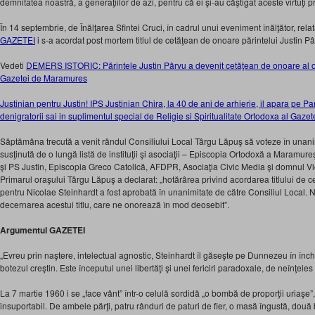
demnitatea noastră, a generaţiilor de azi, pentru că ei şi-au câştigat aceste virtuţi pr
În 14 septembrie, de Înălţarea Sfintei Cruci, în cadrul unui eveniment înălţător, relat
GAZETEI
i s-a acordat post mortem titlul de cetăţean de onoare părintelui Justin Pâ
Vedeti
DEMERS ISTORIC: Părintele Justin Pârvu a devenit cetăţean de onoare al o
Gazetei de Maramures
Justinian pentru Justin! IPS Justinian Chira, la 40 de ani de arhierie, il apara pe Pa
denigratorii sai in suplimentul special de Religie si Spiritualitate Ortodoxa al Gaz
Săptămâna trecută a venit rândul Consiliului Local Târgu Lăpuş să voteze în una
susţinută de o lungă listă de instituţii şi asociaţii – Episcopia Ortodoxă a Maramureş
şi PS Justin, Episcopia Greco Catolică, AFDPR, Asociaţia Civic Media şi domnul V
Primarul oraşului Târgu Lăpuş a declarat: „hotărârea privind acordarea titlului de
pentru Nicolae Steinhardt a fost aprobată în unanimitate de către Consiliul Loca
decernarea acestui titlu, care ne onorează în mod deosebit”.
Argumentul GAZETEI
„Evreu prin naştere, intelectual agnostic, Steinhardt îl găseşte pe Dunnezeu în înch
botezul creştin. Este începutul unei libertăţi şi unei fericiri paradoxale, de neînţele
La 7 martie 1960 i se „face vânt” într-o celulă sordidă „o bombă de proporţii uriaşe”,
insuportabil. De ambele părţi, patru rânduri de paturi de fier, o masă îngustă, două 