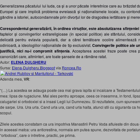
Generalizarea păcatului lui Iuda, ca și a unor păcate interetnice care au brăzdat du
Europei și care implică problema evreiască și naționalismele locale, cu contonde
gândire a istoriei, autocondamnate prin divorțul lor de dragostea iertătoare și mereu
Corespondentul generalizării, în ordinea virtuților, este absolutizarea sfințenie
faptelor și convingerilor extrareligioase (în special politice) ale sfântului, con
delicată pentru evlavia populară, dar a cărei temătoare ocolire alimentează r
odinioară, a ideologiilor naționaliste de tip exclusivist.
Convingerile politice ale unu
justifică, nici nu-i compromit sfințenia
. Acceptarea acestei fraze poate crea 
canonizări care, altminteri, are toate șansele de a rămâne ratat.
Autor:
ELENA DULGHERU
Sursa:
Elena-Dulgheru.Blogspot
via
Roncea.Ro
Adenda mea,
VR
:
“(…) La acestea se adauga poate cea mai grava ispita si incalcare a Testamentului
mea: lipsa de rugaciune. Mai ales pentru aproape, ceea ce inseamna, in fond, lipsa 
calugariei si ortodoxiei si a insasi Legii lui Dumnezeu. Si rezultatele, cum spuneam,
de sarpe. Ura. Ura urla. Cand urla ura, cand urla haita, atunci stii cu siguranta ca
scopul.
Zilele acestea constatam ca ura impotriva Manastirii Petru Voda afluieste din doua dir
in aceeasi matca: ura anticrestina, normala am putea spune, dezvoltata de portaluri 
“ortodoxa”, care o intretine, practic, pe prima.