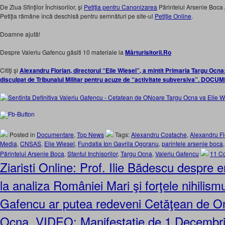
De Ziua Sfinţilor Închisorilor, şi
Petiţia pentru Canonizarea
Părintelui Arsenie Boca
Petiţia rămâne încă deschisă pentru semnături pe site-ul
Petiţie Online
.
Doamne ajută!
Despre Valeriu Gafencu găsiti 10 materiale la
Mărturisitorii.Ro
Citiţi şi
Alexandru Florian, directorul “Elie Wiesel”, a mintit Primaria Targu Ocna
disculpat de Tribunalul Militar pentru acuze de “activitate subversiva”. DOC
Posted in
Documentare
,
Top News
Tags:
Alexandru Costache
,
Alexandru Fl
Media
,
CNSAS
,
Elie Wiesel
,
Fundatia Ion Gavrila Ogoranu
,
parintele arsenie boca
Părintelui Arsenie Boca
,
Sfantul Inchisorilor
,
Targu Ocna
,
Valeriu Gafencu
11 C
Ziaristi Online: Prof. Ilie Bădescu despre e
la analiza României Mari şi forţele nihilismu
Gafencu ar putea redeveni Cetăţean de O
Ocna. VIDEO: Manifestaţie de 1 Decembri