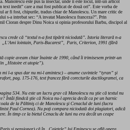
nolescu este pus la insectar, unde ii este locul, intr-un articol
text inedit” care a mai fost publicat de două ori”. Este vorba de
xtul ar fi fost, chipurile, tradus chiar de Manolescu. Un mare critic de
ului s-a intrebat sec: “A invatat Manolescu franceza?”. Prin
Emil Cioran despre Dinu Noica si opinia profesorului Barbu, discipol al
crede că “textul n-a fost tipărit niciodată”. Istoria literară n-a
a „L’Ami lointain, Paris-Bucarest”, Paris, Criterion, 1991 (fără
ltă copie aveam chiar înainte de 1990, când îi trimisesem printr-un
in „Histoire et utopie”).
 mi l-a spus dar nu mi-l amintesc) – anume cuvintele “tyran” şi
afort, pag. 175-176, text francez fără corecturile dactilogramei, ca
gina 534. Nu este un lucru grav că Manolescu nu ştie că textul nu
ce? Întâi fiindcă ştie că Noica nu-l aprecia decât ca pe un harnic
oala de la Păltiniş ci de Manolescu şi Cenaclul de luni (lucru
linist Paul Cornea). Nu poţi compara niciodată doi plagiatori, adică
nere. În timp ce la bietul Cenaclu de luni nu era decât un ceape
aris şi pensionar) că în „Caietele” lui Eminescu se află opera