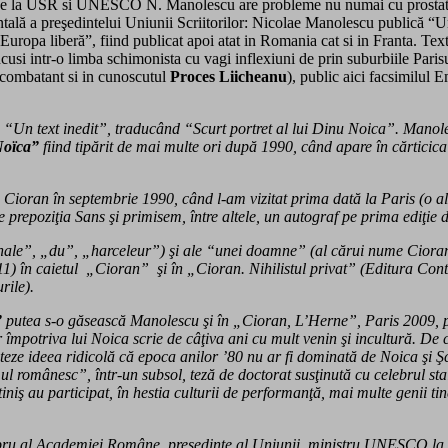
de la USR si UNESCO N. Manolescu are probleme nu numai cu prostata. Ma
ală a preşedintelui Uniunii Scriitorilor: Nicolae Manolescu publică “Un 
la „Europa liberă”, fiind publicat apoi atat in Romania cat si in Franta. Te
cusi intr-o limba schimonista cu vagi inflexiuni de prin suburbiile Paris
 (combatant si in cunoscutul
Proces Liicheanu
), public aici facsimilul 
 text inedit”, traducând “Scurt portret al lui Dinu Noica”. Manolescu 
Noïca”
fiind tipărit de mai multe ori după 1990, când apare în cărticic
 Cioran în septembrie 1990, când l-am vizitat prima dată la Paris (o a
 prepoziţia Sans şi primisem, între altele, un autograf pe prima ediţie d
onale”, „du”, „harceleur”) şi ale “unei doamne” (al cărui nume Cioran
1) în caietul „Cioran” şi în „Cioran. Nihilistul privat” (Editura Contr
rile).
”
putea s-o găsească Manolescu şi în „Cioran, L’Herne”, Paris 2009, pa
ar împotriva lui Noica scrie de câţiva ani cu mult venin şi incultură. De 
teze ideea ridicolă că epoca anilor ’80 nu ar fi dominată de Noica şi Şc
 românesc”, într-un subsol, teză de doctorat susţinută cu celebrul sta
iniş au participat, în hestia culturii de performanţă, mai multe genii ti
mbru al Academiei Române, preşedinte al Uniunii, ministru UNESCO la P