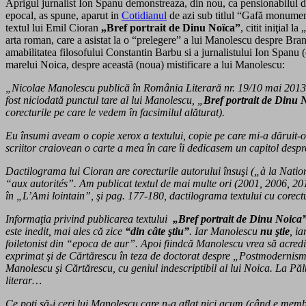
Aprigul jurnalist Ion Spanu demonstreaza, din nou, ca pensionabilul 
epocal, as spune, aparut in
Cotidianul
de azi sub titlul “Gafă monument
textul lui Emil Cioran
„Bref portrait de Dinu Noïca”
, citit iniţial 
arta roman, care a asistat la o “prelegere” a lui Manolescu despre Bran
amabilitatea filosofului Constantin Barbu si a jurnalistului Ion Spanu
marelui Noica, despre această (noua) mistificare a lui Manolescu:
„Nicolae Manolescu publică în România Literară nr. 19/10 mai 2013 “Un
fost niciodată punctul tare al lui Manolescu, „
Bref portrait de Dinu 
corecturile pe care le vedem în facsimilul alăturat).
Eu însumi aveam o copie xerox a textului, copie pe care mi-a dăruit-o
scriitor craiovean o carte a mea în care îi dedicasem un capitol despre
Dactilograma lui Cioran are corecturile autorului însuşi („à la Nati
“aux autorités”. Am publicat textul de mai multe ori (2001, 2006, 201
în „L’Ami lointain”, şi pag. 177-180, dactilograma textului cu corectu
Informaţia privind publicarea textului
„Bref portrait de Dinu Noica
este inedit, mai ales că zice
“din câte ştiu”
. Iar Manolescu
nu ştie
, i
foiletonist din “epoca de aur”. Apoi fiindcă Manolescu vrea să acredi
exprimat şi de Cărtărescu în teza de doctorat despre „Postmodernismul
Manolescu şi Cărtărescu, cu geniul indescriptibil al lui Noica. La Pălt
literar…
Ce poţi să-i ceri lui Manolescu care n-a aflat nici acum (când e me