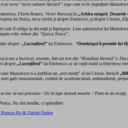
 n-ar avea “nicio valoare literară” (aşa cum scrie stupefiant Manolescu 
dorescu, Florin Rotaru, Victor Roncea) în
„Arhiva neagră. Dosarele di
reajma lui Noica, mi-a vorbit şi despre Eminescu, şi despre Cioran, Eli
iei sale îl obliga la decenţă şi înţelegere. I-am administrat lui Manoles
simplu critic minor din “Epoca Noica”.
ziţie despre
„Luceafărul”
lui Eminescu:
“Demiurgul îi promite lui 
 (cum a încercat, anonim, într-un text din “România literară”). Dacă î
ini despre
„Luceafărul”
lui Eminescu ca să vadă toată scriitorimea rom
colae Manolescu n-a publicat un „text inedit” al lui Cioran, întrucît
„BR
a unei gafe monumentale, comisă de academicianul, ambasadorul, preşedint
se trec la noi potcoave / De la iepe demult moarte ­ / Pune-te de-nvaţă, d
Noica. Nu sînt inedite, ci splendide: