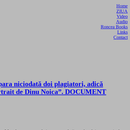
Home
ZIUA
Video
Audio
Roncea Books
Links
Contact
ra niciodată doi plagiatori, adică
f portrait de Dinu Noica”. DOCUMENT