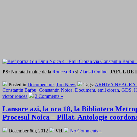
PS:
Nu ratati maine de la
Roncea Ro
si
Ziaristi Online
:
JAFUL DE 
Posted in
Documentare
,
Top News
Tags:
ARHIVA NEAGRA - Dos
Constantin Barbu
,
Constantin Noica
,
Document
,
emil cioran
,
GDS
,
I
victor roncea
2 Comments »
Lansare azi, la ora 18, la Biblioteca Met
Procesul Noica – Pillat. Antologie coordo
December 6th, 2012
VR
No Comments »