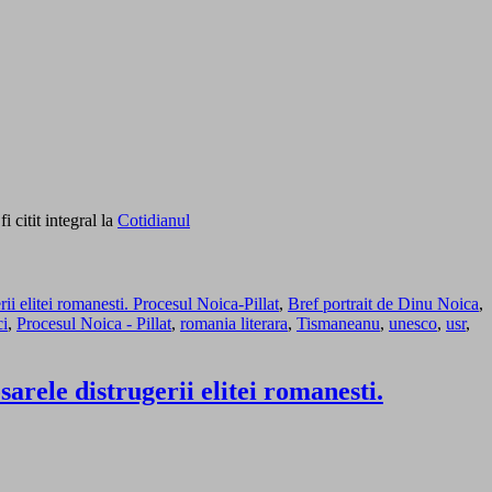
i citit integral la
Cotidianul
i elitei romanesti. Procesul Noica-Pillat
,
Bref portrait de Dinu Noica
,
ci
,
Procesul Noica - Pillat
,
romania literara
,
Tismaneanu
,
unesco
,
usr
,
rele distrugerii elitei romanesti.