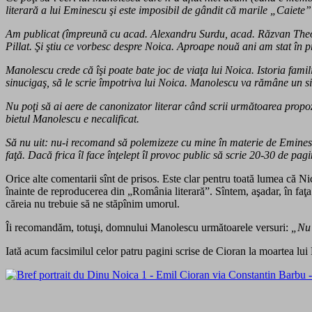
literară a lui Eminescu şi este imposibil de gândit că marile „Caiete”
Am publicat (împreună cu acad. Alexandru Surdu, acad. Răzvan Theo
Pillat. Şi ştiu ce vorbesc despre Noica. Aproape nouă ani am stat în p
Manolescu crede că îşi poate bate joc de viaţa lui Noica. Istoria famil
sinucigaş, să le scrie împotriva lui Noica. Manolescu va rămâne un 
Nu poţi să ai aere de canonizator literar când scrii următoarea propo
bietul Manolescu e necalificat.
Să nu uit: nu-i recomand să polemizeze cu mine în materie de Eminescu
faţă. Dacă frica îl face înţelept îl provoc public să scrie 20-30 de pag
Orice alte comentarii sînt de prisos. Este clar pentru toată lumea că Ni
înainte de reproducerea din „România literară”. Sîntem, aşadar, în faţ
căreia nu trebuie să ne stăpînim umorul.
Îi recomandăm, totuşi, domnului Manolescu următoarele versuri:
„Nu 
Iată acum facsimilul celor patru pagini scrise de Cioran la moartea lui 