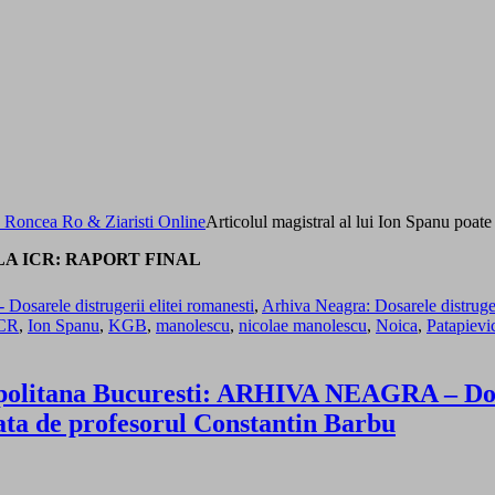
Articolul magistral al lui Ion Spanu poate f
LA ICR: RAPORT FINAL
arele distrugerii elitei romanesti
,
Arhiva Neagra: Dosarele distrugeri
CR
,
Ion Spanu
,
KGB
,
manolescu
,
nicolae manolescu
,
Noica
,
Patapievi
ropolitana Bucuresti: ARHIVA NEAGRA – Dosa
nata de profesorul Constantin Barbu