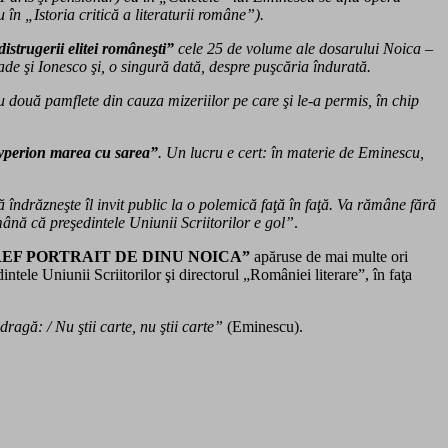
în „Istoria critică a literaturii române”).
strugerii elitei româneşti”
cele 25 de volume ale dosarului Noica –
ade şi Ionesco şi, o singură dată, despre puşcăria îndurată.
cu două pamflete din cauza mizeriilor pe care şi le-a permis, în chip
Hyperion marea cu sarea”
. Un lucru e cert: în materie de Eminescu,
ndrăzneşte îl invit public la o polemică faţă în faţă. Va rămâne fără
ână că preşedintele Uniunii Scriitorilor e gol”
.
EF PORTRAIT DE DINU NOICA”
apăruse de mai multe ori
ele Uniunii Scriitorilor şi directorul „României literare”, în faţa
ragă: / Nu ştii carte, nu ştii carte”
(Eminescu).