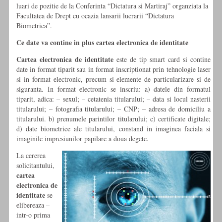
luari de pozitie de la Conferinta “Dictatura si Martiraj” organziata la
Facultatea de Drept cu ocazia lansarii lucrarii “Dictatura
Biometrica”.
Ce date va contine in plus cartea electronica de identitate
Cartea electronica de identitate
este de tip smart card si contine
date in format tiparit sau in format inscriptionat prin tehnologie laser
si in format electronic, precum si elemente de particularizare si de
siguranta. In format electronic se inscriu: a) datele din formatul
tiparit, adica: – sexul; – cetatenia titularului; – data si locul nasterii
titularului; – fotografia titularului; – CNP; – adresa de domiciliu a
titularului. b) prenumele parintilor titularului; c) certificate digitale;
d) date biometrice ale titularului, constand in imaginea faciala si
imaginile impresiunilor papilare a doua degete.
La cererea
solicitantului,
cartea
electronica de
identitate
se
elibereaza –
intr-o prima