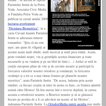
Parintelui Justin de la Petru
Voda. Asociatia Civic Media
si Fundatia Petru Voda au
publicat in cursul anului 2009
lucrarea-avertisment
“Dictatura Biometrica”
, in a
carui Cuvant Inainte Parintele
Justin se adreseaza tuturor
romanilor: “Ştiu că nu este
uşor; am ajuns fii vlăguiți ai
acestui neam mult obidit, mult încercat şi mult prea trădat. Acum,
peste românii noştri, vin şi greutățile acestea financiare şi toate
necazurile şi ne vindem şi pe un blid de linte.(…) Astăzi se uită în
curțile europene pline de vile şi de cuvinte moarte şi participă la
ferecarea valorilor noastre ortodoxe şi româneşti, la ferecarea
credinței şi a tot ce a mai rămas frumos pe plaiurile noastre
mioritice”, arata Parintele Justin. “De aceea, îndemn prin aceste
rânduri, ca fiecare creştin să intre în arena cu fiare, cu fruntea ațintită
senină către Hristos! Să fim mereu într-o trezvie deplină, în curtea
aceasta a ortodoxiei noastre, a Bisericii noastre şi să se găsească
fiecare pe poziția de a fi cu adevărat un ucenic al lui Hristos”,
indeamna Parintele Justin. La
OrtodoxMedia puteti asculta
mai multe