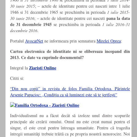
30 iunie 2015
; – actele de identitate pentru cei nascuti intre 1 iulie
1946 si 31 decembrie 1965 se preschimba in perioada
1 iulie 2015-
pana la data
30 iunie 2016
; – actele de identitate pentru cei nascuti
de 31 decembrie 1945
se preschimba in perioada
1 iulie 2016-31
decembrie 2016
.
Portalul
AvocatNet
ne informeaza prin semnatura
Mirelei Oprea
:
Cartea electronica de identitate ni se elibereaza incepand din
2013. Ce date va cuprinde documentul?
Ziaristi Online
Integral la
Cititi si:
“Din nou copii” in revista de folos Familia Ortodoxa. Părintele
Arsenie Papacioc: „Condiţia ca să luminezi este să te jertfeşti”
Individualismul nu a făcut decât să izoleze unul dintre scopurile
principale ale creării omului. Omul nu este creat numai pentru el
singur, el este creat pentru întreaga umanitate. Pentru că tragedia
întregii umanităţi trebuie trăită ca pe propria noastră nenorocire. Noi