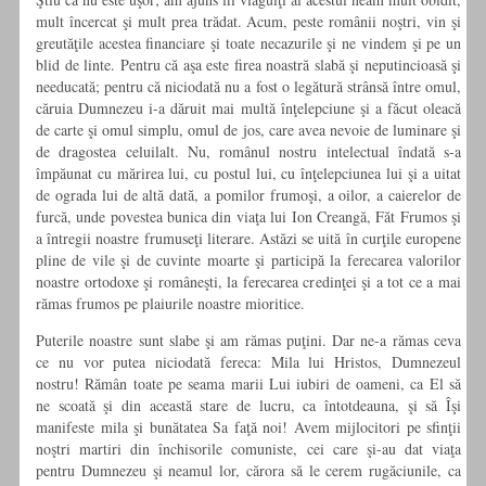
mult încercat şi mult prea trădat. Acum, peste românii noştri, vin şi
greutăţile acestea financiare şi toate necazurile şi ne vindem şi pe un
blid de linte. Pentru că aşa este firea noastră slabă şi neputincioasă şi
needucată; pentru că niciodată nu a fost o legătură strânsă între omul,
căruia Dumnezeu i-a dăruit mai multă înţelepciune şi a făcut oleacă
de carte şi omul simplu, omul de jos, care avea nevoie de luminare şi
de dragostea celuilalt. Nu, românul nostru intelectual îndată s-a
împăunat cu mărirea lui, cu postul lui, cu înţelepciunea lui şi a uitat
de ograda lui de altă dată, a pomilor frumoşi, a oilor, a caierelor de
furcă, unde povestea bunica din viaţa lui Ion Creangă, Făt Frumos şi
a întregii noastre frumuseţi literare. Astăzi se uită în curţile europene
pline de vile şi de cuvinte moarte şi participă la ferecarea valorilor
noastre ortodoxe şi româneşti, la ferecarea credinţei şi a tot ce a mai
rămas frumos pe plaiurile noastre mioritice.
Puterile noastre sunt slabe şi am rămas puţini. Dar ne-a rămas ceva
ce nu vor putea niciodată fereca: Mila lui Hristos, Dumnezeul
nostru! Rămân toate pe seama marii Lui iubiri de oameni, ca El să
ne scoată şi din această stare de lucru, ca întotdeauna, şi să Îşi
manifeste mila şi bunătatea Sa faţă noi! Avem mijlocitori pe sfinţii
noştri martiri din închisorile comuniste, cei care şi-au dat viaţa
pentru Dumnezeu şi neamul lor, cărora să le cerem rugăciunile, ca