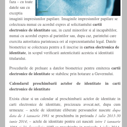
faza – cu toate
datele sau cu
exceptia
imaginii impresiunilor papilare. Imaginile impresiunilor papilare se
cartii
colecteaza numai cu acordul expres al solicitantului
electronice de identitate
sau, in cazul minorilor si al incapabililor,
numai cu acordul expres al parintilor sau, dupa caz, parintelui care
exercita autoritatea parinteasca ori al reprezentantului legal. Datele
cartea electronica de
biometrice se colecteaza pentru a fi inscrise in
identitate
, in scopul verificarii autenticitatii acesteia si identitatii
titularului.
cartii
Procedurile de preluare a datelor biometrice pentru emiterea
electronice de identitate
se stabilesc prin hotarare a Guvernului.
Calendarul preschimbarii actelor de identitate in carti
electronice de identitate
Exista chiar si un calendar al preschimbarii actelor de identitate in
carti electronice de identitate, precizeaza avocat.net, dupa cum
urmeaza: – actele de identitate eliberate persoanelor nascute
dupa
data de 1 ianuarie 1981
se preschimba in perioada
1 iulie 2013-30
iunie 2014
; – actele de identitate pentru cei nascuti
intre 1 ianuarie
1966 si 31 decembrie 198
0 se preschimba in perioada
1 iulie 2014-