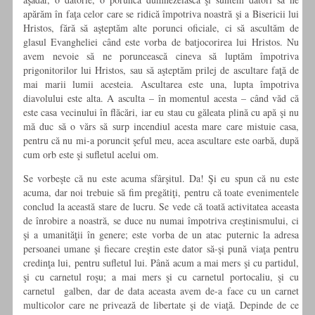
apărăm în faţa celor care se ridică împotriva noastră şi a Bisericii lui
Hristos, fără să aşteptăm alte porunci oficiale, ci să ascultăm de
glasul Evangheliei când este vorba de batjocorirea lui Hristos. Nu
avem nevoie să ne poruncească cineva să luptăm împotriva
prigonitorilor lui Hristos, sau să aşteptăm prilej de ascultare faţă de
mai marii lumii acesteia. Ascultarea este una, lupta împotriva
diavolului este alta. A asculta – în momentul acesta – când văd că
este casa vecinului în flăcări, iar eu stau cu găleata plină cu apă şi nu
mă duc să o vărs să surp incendiul acesta mare care mistuie casa,
pentru că nu mi-a poruncit şeful meu, acea ascultare este oarbă, după
cum orb este şi sufletul acelui om.
Se vorbeşte că nu este acuma sfârşitul. Da! Şi eu spun că nu este
acuma, dar noi trebuie să fim pregătiţi, pentru că toate evenimentele
conclud la această stare de lucru. Se vede că toată activitatea aceasta
de înrobire a noastră, se duce nu numai împotriva creştinismului, ci
şi a umanităţii în genere; este vorba de un atac puternic la adresa
persoanei umane şi fiecare creştin este dator să-şi pună viaţa pentru
credinţa lui, pentru sufletul lui. Până acum a mai mers şi cu partidul,
şi cu carnetul roşu; a mai mers şi cu carnetul portocaliu, şi cu
carnetul galben, dar de data aceasta avem de-a face cu un carnet
multicolor care ne privează de libertate şi de viaţă. Depinde de ce