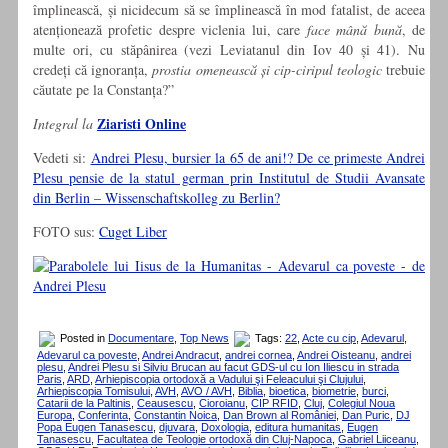
împlinească, și nicidecum să se împlinească în mod fatalist, de aceea
atenționează profetic despre viclenia lui, care
face mână bună
, de
multe ori, cu stăpânirea (vezi Leviatanul din Iov 40 și 41). Nu
credeți că ignoranța,
prostia omenească și cip-ciripul teologic
trebuie
căutate pe la Constanța?”
Ziaristi Online
Integral la
Vedeti si:
Andrei Plesu, bursier la 65 de ani!? De ce primeste Andrei
Plesu pensie de la statul german prin Institutul de Studii Avansate
din Berlin – Wissenschaftskolleg zu Berlin?
FOTO sus:
Cuget Liber
Posted in
Documentare
,
Top News
Tags:
22
,
Acte cu cip
,
Adevarul
,
Adevarul ca poveste
,
Andrei Andracut
,
andrei cornea
,
Andrei Oisteanu
,
andrei
plesu
,
Andrei Plesu si Silviu Brucan au facut GDS-ul cu Ion Iliescu in strada
Paris
,
ARD
,
Arhiepiscopia ortodoxă a Vadului şi Feleacului şi Clujului
,
Arhiepiscopia Tomisului
,
AVH
,
AVO / AVH
,
Biblia
,
bioetica
,
biometrie
,
burci
,
Catarii de la Paltinis
,
Ceausescu
,
Cioroianu
,
CIP RFID
,
Cluj
,
Colegiul Noua
Europa
,
Conferinta
,
Constantin Noica
,
Dan Brown al României
,
Dan Puric
,
DJ
Popa Eugen Tanasescu
,
djuvara
,
Doxologia
,
editura humanitas
,
Eugen
Tanasescu
,
Facultatea de Teologie ortodoxă din Cluj-Napoca
,
Gabriel Liiceanu
,