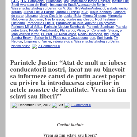
GDS
,
H.R. Patapievici
,
Humanitas
,
iasi
,
Institutul de Istoria Religiilor
,
Institutul de
Studii Avansate din Berlin
,
Institutul de Studii Avansate din Berlin -
Wissenschaftskolleg zu Berlin
,
Ion V. Stan
,
IPS Andrei Andreicut
,
isabela vasiliu
scraba
,
Jurnalul de la Paltinis
,
Jurnalul Fericirii
,
KGB
,
Klaus Kenneth
,
Lansare
de carte
,
Liiceanu
,
Livius Ciocârlie
,
Lucian Boia
,
Mircea Dinescu
,
Mitropolia
Moldovei si Bucovinei
,
Nae Ionescu
,
nicolae manolescu
,
Noul Testament
,
Oisteanu
,
Parabolele lui Iisus
,
Parabolele lui Iisus. Adevărul ca poveste
,
Parintele Mihai Valica
,
Parintele Nicolae Steinhardt
,
Parintele Staniloae
,
Patriciu
,
petre tutea
,
Pildele Mantuitorului
,
Plai cu boi
,
Plesu
,
pr. Constantin Sturzu
,
pr.
Ioan Valentin Istrati
,
Pr. Prof. Dr. Mihai Valica
,
Radio Dobrogea
,
rfid
,
Rohia
,
Sandra Brown
,
Scrisorile lui Plesu catre Ceausescu
,
son
,
Steinhardt
,
TV
Neptun
,
Ungureanu
,
Vainer
,
valeriu stoica
,
Wissenschaftskolleg zu Berlin
,
ziaristi online
2 Comments »
Parintele Justin: “Atat de mult ne iubesc
conducatorii nostri, incat nu au binevoit
sa informeze catusi de putin acest popor
cu privire la introducerea cipurilor in
actele noastre de identitate. Vrem să fim
sclavi sau liberi?”
December 16th, 2012
VR
1 Comment »
Cuvânt înainte
Vrem să fim sclavi sau liberi?