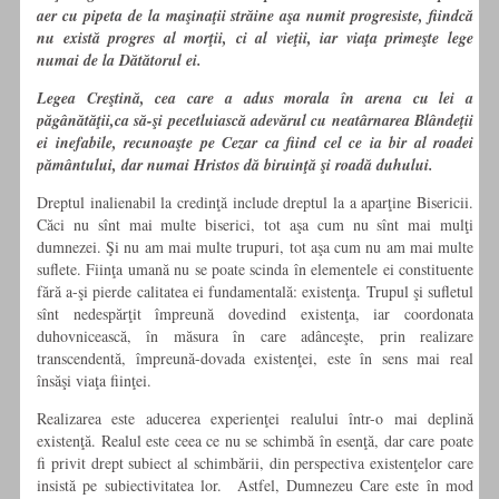
aer cu pipeta de la maşinaţii străine aşa numit progresiste, fiindcă
nu există progres al morţii, ci al vieţii, iar viaţa primeşte lege
numai de la Dătătorul ei.
Legea Creştină, cea care a adus morala în arena cu lei a
păgânătăţii,ca să-şi pecetluiască adevărul cu neatârnarea Blândeţii
ei inefabile, recunoaşte pe Cezar ca fiind cel ce ia bir al roadei
pământului, dar numai Hristos dă biruinţă şi roadă duhului.
Dreptul inalienabil la credinţă include dreptul la a aparţine Bisericii.
Căci nu sînt mai multe biserici, tot aşa cum nu sînt mai mulţi
dumnezei. Şi nu am mai multe trupuri, tot aşa cum nu am mai multe
suflete. Fiinţa umană nu se poate scinda în elementele ei constituente
fără a-şi pierde calitatea ei fundamentală: existenţa. Trupul şi sufletul
sînt nedespărţit împreună dovedind existenţa, iar coordonata
duhovnicească, în măsura în care adânceşte, prin realizare
transcendentă, împreună-dovada existenţei, este în sens mai real
însăşi viaţa fiinţei.
Realizarea este aducerea experienţei realului într-o mai deplină
existenţă. Realul este ceea ce nu se schimbă în esenţă, dar care poate
fi privit drept subiect al schimbării, din perspectiva existenţelor care
insistă pe subiectivitatea lor. Astfel, Dumnezeu Care este în mod