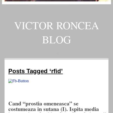
VICTOR RONCEA
BLOG
„ADEVARUL RAMANE, ORICARE AR FI SOARTA SLUJITORILOR SAI" – GH.
I. B.
Posts Tagged ‘rfid’
Cand “prostia omeneasca” se
costumeaza in sutana (I). Ispita media