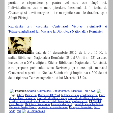
purtăm o răspundere şi pentru cel care este lângă noi.
Individualitatea este o mare pierdere, înseamnă să fii izolat de
Creator şi să devii margine – iar marginile sunt ale dracilor, spun
Sfinţii Părinţi.
Rezistenţa prin credinţă. Centenarul Nicolae Steinhardt si
Tetraevangheliarul lui Macarie la Biblioteca Naţională a României
În data de 14 decembrie 2012, de la ora 15.00, la
sediul Bibliotecii Naţionale a României (B-dul Unirii nr. 22) va avea
loc cea de-a XV-a ediţie a Zilelor Bibliotecii Naţionale a României,
care propune publicului tema Rezistenţa prin credinţă, marcând
Centenarul naşterii lui Nicolae Steinhardt şi împlinirea a 500 de ani
de la tipărirea Tetraevangheliarului lui Macarie (1512).
Posted in
Analize
,
Colimatorul
,
Documentare
,
Editoriale
,
Top News
Tags:
Athos
,
Biometria
,
Biometric ID Card
,
buletine cu cip
,
card biometric
,
Card
de identitate biomteric
,
Card de identitate cu cip
,
Card de identitate electronic
,
carduri de identitate electronice cu date biometrice
,
cip biometric
,
CIP RFID
,
Civic Media
,
Dictatura Biometrica
,
Icoanele din Scoli
,
parintele ioanichie balan
,
Parintele Justin Parvu
,
parintele petroniu tanase
,
Pasaport biometric
,
Petru
Voda
,
rfid
4 Comments »