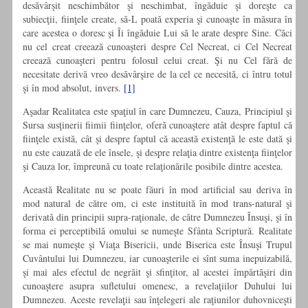
desăvârşit neschimbător şi neschimbat, îngăduie şi doreşte ca
subiecţii, fiinţele create, să-L poată experia şi cunoaşte în măsura în
care acestea o doresc şi Îi îngăduie Lui să le arate despre Sine. Căci
nu cel creat creează cunoaşteri despre Cel Necreat, ci Cel Necreat
creează cunoaşteri pentru folosul celui creat. Şi nu Cel fără de
necesitate derivă vreo desăvârşire de la cel ce necesită, ci întru totul
şi în mod absolut, invers.
[1]
Aşadar Realitatea este spaţiul în care Dumnezeu, Cauza, Principiul şi
Sursa susţinerii fiimii fiinţelor, oferă cunoaştere atât despre faptul că
fiinţele există, cât şi despre faptul că această existenţă le este dată şi
nu este cauzată de ele însele, şi despre relaţia dintre existenţa fiinţelor
şi Cauza lor, împreună cu toate relaţionările posibile dintre acestea.
Această Realitate nu se poate făuri în mod artificial sau deriva în
mod natural de către om, ci este instituită în mod trans-natural şi
derivată din principii supra-raţionale, de către Dumnezeu Însuşi, şi în
forma ei perceptibilă omului se numeşte Sfânta Scriptură. Realitate
se mai numeşte şi Viaţa Bisericii, unde Biserica este Însuşi Trupul
Cuvântului lui Dumnezeu, iar cunoaşterile ei sînt suma inepuizabilă,
şi mai ales efectul de negrăit şi sfinţitor, al acestei împărtăşiri din
cunoaştere asupra sufletului omenesc, a revelaţiilor Duhului lui
Dumnezeu. Aceste revelaţii sau înţelegeri ale raţiunilor duhovniceşti