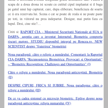
scapa de a doua drona isi scoate cu cutitul cipul implantat si il baga
pe gatul unui lup capturat, care, dupa eliberare, beneficiaza de soarta
ce ii era rezervata lui. Scena e cat se poate de reala si ne poate paste
pe toti, in viitorul nu prea indepartat. Desigur, mai putin faza cu
lupul. Desi, cine stie?…
Cititi si:
RAPORT CIA – Ministerul Securitatii Nationale al SUA si
DARPA, agentia care a inventat Internetul: Biometria comporta
riscuri majore. STUDIU disponibil integral pe Roncea.ro. NEW
SCIENTIST despre “fraierirea” biometriei
Noua paradigmă: către o religie a numărului. Comentarii la Raportul
CIA-DARPA “Recunoasterea Biometrica: Provocari si Oportunitati”
– “Biometric Recognition: Challenges and Opportunities” (I)
Către o religie a numărului. Noua paradigmă anticreştină. Biometria
(II)
DESPRE CIPURI, FRICA SI IUBIRE. Noua paradigma: către o
religie a numărului (III)
De ce va cadea sistemul cu microcip biometric. Epilog despre noua
paradigmă anticreştina: religia numarului (IV)