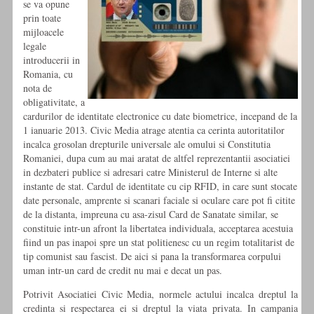
se va opune
prin toate
mijloacele
legale
introducerii in
Romania, cu
nota de
obligativitate, a
cardurilor de identitate electronice cu date biometrice, incepand de la
1 ianuarie 2013. Civic Media atrage atentia ca cerinta autoritatilor
incalca grosolan drepturile universale ale omului si Constitutia
Romaniei, dupa cum au mai aratat de altfel reprezentantii asociatiei
in dezbateri publice si adresari catre Ministerul de Interne si alte
instante de stat. Cardul de identitate cu cip RFID, in care sunt stocate
date personale, amprente si scanari faciale si oculare care pot fi citite
de la distanta, impreuna cu asa-zisul Card de Sanatate similar, se
constituie intr-un afront la libertatea individuala, acceptarea acestuia
fiind un pas inapoi spre un stat politienesc cu un regim totalitarist de
tip comunist sau fascist. De aici si pana la transformarea corpului
uman intr-un card de credit nu mai e decat un pas.
Potrivit Asociatiei Civic Media, normele actului incalca dreptul la
credinta si respectarea ei si dreptul la viata privata. In campania