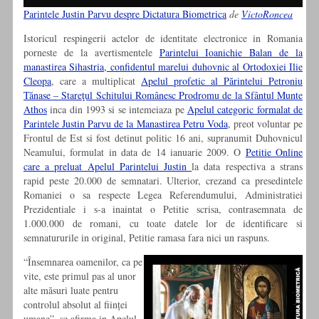
Parintele Justin Parvu despre Dictatura Biometrica
de
VictoRoncea
Istoricul respingerii actelor de identitate electronice in Romania
porneste de la avertismentele
Parintelui Ioanichie Balan de la
manastirea Sihastria, confidentul marelui duhovnic al Ortodoxiei Ilie
Cleopa
, care a multiplicat
Apelul profetic al Părintelui Petroniu
Tănase – Stareţul Schitului Românesc Prodromu de la Sfântul Munte
Athos
inca din 1993 si se intemeiaza pe
Apelul categoric formalat de
Parintele Justin Parvu de la Manastirea Petru Voda
, preot voluntar pe
Frontul de Est si fost detinut politic 16 ani, supranumit Duhovnicul
Neamului, formulat in data de 14 ianuarie 2009. O
Petitie Online
care a preluat Apelul Parintelui Justin
la data respectiva a strans
rapid peste 20.000 de semnatari. Ulterior, crezand ca presedintele
Romaniei o sa respecte Legea Referendumului, Administratiei
Prezidentiale i s-a inaintat o Petitie scrisa, contrasemnata de
1.000.000 de romani, cu toate datele lor de identificare si
semnatururile in original, Petitie ramasa fara nici un raspuns.
“Însemnarea oamenilor, ca pe
vite, este primul pas al unor
alte măsuri luate pentru
controlul absolut al ființei
umane”, se afirma in Apelul