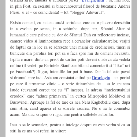
in plin Post, ca eseistul si binecunoscutul filosof de bucatarie Andrei
Plesu, si el – ce coincidenta! – tot “blogger Adevarul”.
Exista oameni, cu sutana sau/si sortulete, care au o placere deosebita
in a evolua pe scena, in a schimba, dupa caz, Sfantul Altar si
lumanarile care palpaie cu dor de Sfantul Duh cu reflectoare incinse,
camere video si luminozitatea rece a ecranelor calculatoarelor, vrajiti
de faptul ca in loc sa se adreseze unei maini de credinciosi, tineri si
bunicute din parohia lor, pot sa o faca spre mii de oameni nevazuti.
Ispita e mare: dintr-un preot de cartier poti deveni o adevarata vedeta
online (il vedeti pe Parintele Staniloae bifand comentarii si “like”-uri
pe Facebook?). Sigur, intentiile lor pot fi bune. Dar la fel este pavat
si drumul spre iad. Asta am constatat citind pe
Doxologia
– un portal
pe care il urmaresc zilnic – o serie titirambica de… sa le spunem
laude (cuvantul corect tot cu “l” incepe), la adresa “intelectualului
ortodox” care “aduce primavara” in curtea Mitropoliei Moldovei si
Bucovinei. Aproape la fel de tare ca nea Nelu Kaghebellu care, dupa
cum stim, cand aparea el si soarele rasarea. Nu o sa le comentez
acum. Ma duc sa spun o rugaciune pentru sufletele autorilor.
Insa o sa le semnalez, pentru a intelege despre ce este vorba si ca sa
stiti la ce ma voi referi in viitor: