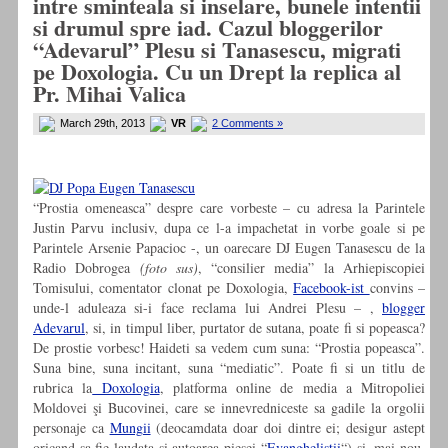
intre sminteala si inselare, bunele intentii
si drumul spre iad. Cazul bloggerilor
“Adevarul” Plesu si Tanasescu, migrati
pe Doxologia. Cu un Drept la replica al
Pr. Mihai Valica
March 29th, 2013
VR
2 Comments »
“Prostia omeneasca” despre care vorbeste – cu adresa la Parintele
Justin Parvu inclusiv, dupa ce l-a impachetat in vorbe goale si pe
Parintele Arsenie Papacioc -, un oarecare DJ Eugen Tanasescu de la
Radio Dobrogea
(foto sus)
, “consilier media” la Arhiepiscopiei
Tomisului, comentator clonat pe Doxologia,
Facebook-ist
convins –
unde-l aduleaza si-i face reclama lui Andrei Plesu – ,
blogger
Adevarul
, si, in timpul liber, purtator de sutana, poate fi si popeasca?
De prostie vorbesc! Haideti sa vedem cum suna: “Prostia popeasca”.
Suna bine, suna incitant, suna “mediatic”. Poate fi si un titlu de
rubrica la
Doxologia
, platforma online de media a Mitropoliei
Moldovei şi Bucovinei, care se innevredniceste sa gadile la orgolii
personaje ca
Mungii
(deocamdata doar doi dintre ei; desigur astept
oricand sa fie laudata si autoarea piesei “
Evanghelistii
“) si, mai nou,