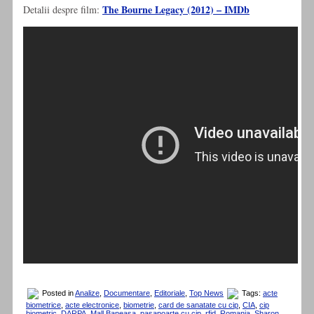
The Bourne Legacy (2012) – IMDb
Detalii despre film:
Posted in
Analize
,
Documentare
,
Editoriale
,
Top News
Tags:
acte
biometrice
,
acte electronice
,
biometrie
,
card de sanatate cu cip
,
CIA
,
cip
biometric
,
DARPA
,
Mall Baneasa
,
pasapoarte cu cip
,
rfid
,
Romania
,
Sharon