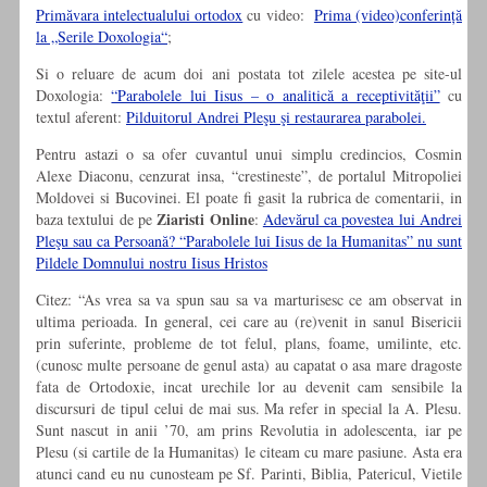
Primăvara intelectualului ortodox
cu video:
Prima (video)conferință
la „Serile Doxologia“
;
Si o reluare de acum doi ani postata tot zilele acestea pe site-ul
Doxologia:
“Parabolele lui Iisus – o analitică a receptivităţii”
cu
textul aferent:
Pilduitorul Andrei Pleşu şi restaurarea parabolei.
Pentru astazi o sa ofer cuvantul unui simplu credincios, Cosmin
Alexe Diaconu,
cenzurat insa, “crestineste”, de portalul Mitropoliei
Moldovei si Bucovinei. El poate fi gasit la rubrica de comentarii, in
Ziaristi Online
baza textului de pe
:
Adevărul ca povestea lui Andrei
Pleşu sau ca Persoană? “Parabolele lui Iisus de la Humanitas” nu sunt
Pildele Domnului nostru Iisus Hristos
Citez: “As vrea sa va spun sau sa va marturisesc ce am observat in
ultima perioada. In general, cei care au (re)venit in sanul Bisericii
prin suferinte, probleme de tot felul, plans, foame, umilinte, etc.
(cunosc multe persoane de genul asta) au capatat o asa mare dragoste
fata de Ortodoxie, incat urechile lor au devenit cam sensibile la
discursuri de tipul celui de mai sus. Ma refer in special la A. Plesu.
Sunt nascut in anii ’70, am prins Revolutia in adolescenta, iar pe
Plesu (si cartile de la Humanitas) le citeam cu mare pasiune. Asta era
atunci cand eu nu cunosteam pe Sf. Parinti, Biblia, Patericul, Vietile