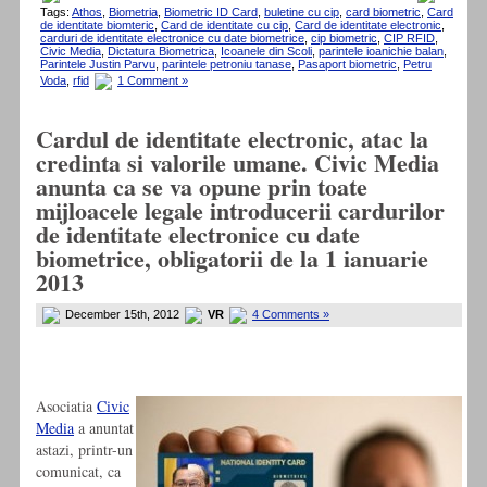
Tags:
Athos
,
Biometria
,
Biometric ID Card
,
buletine cu cip
,
card biometric
,
Card
de identitate biomteric
,
Card de identitate cu cip
,
Card de identitate electronic
,
carduri de identitate electronice cu date biometrice
,
cip biometric
,
CIP RFID
,
Civic Media
,
Dictatura Biometrica
,
Icoanele din Scoli
,
parintele ioanichie balan
,
Parintele Justin Parvu
,
parintele petroniu tanase
,
Pasaport biometric
,
Petru
Voda
,
rfid
1 Comment »
Cardul de identitate electronic, atac la
credinta si valorile umane. Civic Media
anunta ca se va opune prin toate
mijloacele legale introducerii cardurilor
de identitate electronice cu date
biometrice, obligatorii de la 1 ianuarie
2013
December 15th, 2012
VR
4 Comments »
Asociatia
Civic
Media
a anuntat
astazi, printr-un
comunicat, ca