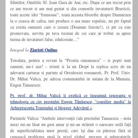
Sfintilor, Omiliile Sf. Ioan Gura de Aur, etc. Dupa ce am trecut prin
ce am trecut si am mai gustat si din comorile invataturii Bisericii,
toate aceste idei “frumoase”, toata aceasta filozofie despre Dumnezeu
la o ceasca de cafea, imi produce o asa mare repulsie, nu ptr faptul
ca exista oamenii care o creaza (Doamne fereste!), ci ptr ca este
promovata, servita pe tava tocmai de cei care ar trebui sa apere
turma de invataturi false, edulcorate…”
Ziaristi Online
Integral la
Totodata, pentru a reveni la “Prostia omeneasca” – si popii sunt
oameni, nu-i asa? – trimit si la un Drept la replica scris de un
adevarat carturar si parinte al Ortodoxiei romanesti, Pr. Prof. Univ.
Dr. Mihai Valica, pe adresa costumatului in sutana de la Mamaia,
Eugen Tanasescu:
Pr. prof. dr. Mihai Valică îi explică ce înseamnă ignoranța și
tehnologia cu cip preotului Eugen Tănăsescu, “consilier media” la
Arhiepiscopia Tomisului și blogger Adevărul »
Parintele Valica: “Ambele intervenții (ale preotului Tanasescu – nota
mea) mi-au lăsat un gust amar și mi-au strârnit o oarecare milă față
de superficialitatea unor preoți, care își dau cu părerea fără să
cunoască problema pusă la nivel global, precum și substraturile