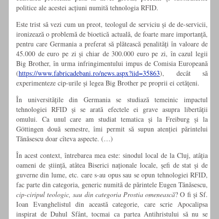
politice ale acestei acțiuni numită tehnologia RFID.
Este trist să vezi cum un preot, teologul de serviciu și de de-servicii,
ironizează o problemă de bioetică actuală, de foarte mare importanță,
pentru care Germania a preferat să plătească penalități în valoare de
45.000 de euro pe zi și chiar de 300.000 euro pe zi, în cazul legii
Big Brother, în urma infringimentului impus de Comisia Europeană
(
https://www.fabricadebani.ro/news.aspx?iid=35863
), decât să
experimenteze cip-urile și legea Big Brother pe proprii ei cetățeni.
În universitățile din Germania se studiază temeinic impactul
tehnologiei RFID și se arată efectele ei grave asupra libertății
omului. Ca unul care am studiat tematica și la Freiburg și la
Göttingen două semestre, îmi permit să supun atenției părintelui
Tănăsescu doar cîteva aspecte. (…)
În acest context, întrebarea mea este: sinodul local de la Cluj, atâția
oameni de știință, atâtea Biserici naționale locale, șefi de stat și de
guverne din lume, etc. care s-au opus sau se opun tehnologiei RFID,
fac parte din categoria, generic numită de părintele Eugen Tănăsescu,
cip-ciripul teologic, sau din categoria Prostia omenească
? O fi și Sf.
Ioan Evanghelistul din această categorie, care scrie Apocalipsa
inspirat de Duhul Sfânt, tocmai ca partea Antihristului să nu se