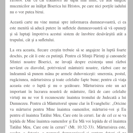
mucenicilor au înălţat Biserica lui Hristos, pe care nici porţile iadului
nu o vor putea birui.
Această carte nu vine numai spre informarea dumneavoastră, ci ea
este menită să aducă putere în sufletele dumneavoastră să vă opuneţi
şi să luptaţi împotriva acestui sistem de înrobire desăvârşită atât a
trupului, cât şi a sufletului.
La ora aceasta, fiecare creştin trebuie să se angajeze în luptă foarte
deschis, pe cât îi este cu putinţă. Pentru că Sfinţii Părinţi şi canoanele
Sfintei noastre Biserici, ne învaţă despre existenţa unui război
nevăzut cu diavolul, potrivnicul mântuirii noastre, război care ne
îndeamnă să punem mâna pe armele duhovniceşti: smerenia, postul,
rugăciunea, mărturisirea şi toate celelalte fapte bune; pentru că viaţa
aceasta este o luptă şi nu o şezătoare. Mărturisirea este un act
important în lucrarea noastră de mântuire, fără de care celelalte
virtuţi nu ne vor fi recunoscute înaintea tronului de Judecată a lui
Dumnezeu. Pentru că Mântuitorul spune clar în Evanghelie: „Oricine
va mărturisi pentru Mine înaintea oamenilor, mărturisi-voi şi Eu
pentru el înaintea Tatălui Meu, Care este în ceruri. Iar de cel ce se va
lepăda de Mine înaintea oamenilor şi Eu Mă voi lepăda de el înaintea
Tatălui Meu, Care este în ceruri” (Mt. 10:32-33). Mărturisirea este,
aşadar, o datorie, o poruncă dumnezeiască şi suntem datori să ne