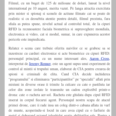
Filmul, cu un buget de 125 de milioane de dolari, lansat la nivel
international pe 10 august, merita vazut. Pe langa atractia exercitata
prin mister si spionaj si scenele de actiune filmate cat se poate de
realistic si cu deosebita atentie pentru detalii, filmul prezinta, fara
sfiala as putea spune, nivelul actual al controlul total, de la cipuri
RFID la recunoastere faciala biometrica si supraveghere mondiala,
electronica si video, cat si modul, sumar, in care expunerea acestor
pericole este impiedicata.
Relatez o scena care trebuie oferita naivilor ce se grabesc sa se
inzestreze cu carduri electronice si acte biometrice cu cipuri RFID:
personajul principal, cu un nume interesant ales,
Aaron Cross
,
interpretat de
Jeremy Renner
, este un agent supus unui experiment de
control al mintii si trupului uman, elaborat de CIA pentru crearea de
spioni si criminali de elita. Cand CIA decide inchiderea
“programului” si eliminarea “participantilor” pe “specialii” aflati prin
misiuni in diverse orase ii trimite la culcare cu cate o pastiluta iar
celor din zone izolate le transmite un cadou explozibil printr-o
drona: cate o racheta aer-sol. Racheta este ghidata dupa cipul RFID
inserat in corpul fiecarui agent. Personajul nostru scapa de atacul
primei drone, care ii rade insa un coleg dintr-o cabana aflata in varf
de munte, acoperindu-si locul in care avea cipul cu o farfurie de
metal si doborand avionul teleghidat gratie abilitatilor sale. Pentru a