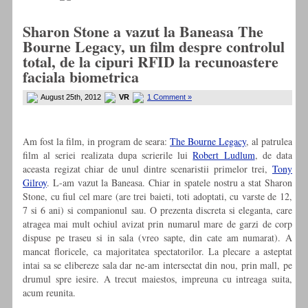
Sharon Stone a vazut la Baneasa The
Bourne Legacy, un film despre controlul
total, de la cipuri RFID la recunoastere
faciala biometrica
August 25th, 2012
VR
1 Comment »
Am fost la film, in program de seara:
The Bourne Legacy
, al patrulea
film al seriei realizata dupa scrierile lui
Robert Ludlum
, de data
aceasta regizat chiar de unul dintre scenaristii primelor trei,
Tony
Gilroy
. L-am vazut la Baneasa. Chiar in spatele nostru a stat Sharon
Stone, cu fiul cel mare (are trei baieti, toti adoptati, cu varste de 12,
7 si 6 ani) si companionul sau. O prezenta discreta si eleganta, care
atragea mai mult ochiul avizat prin numarul mare de garzi de corp
dispuse pe traseu si in sala (vreo sapte, din cate am numarat). A
mancat floricele, ca majoritatea spectatorilor. La plecare a asteptat
intai sa se elibereze sala dar ne-am intersectat din nou, prin mall, pe
drumul spre iesire. A trecut maiestos, impreuna cu intreaga suita,
acum reunita.