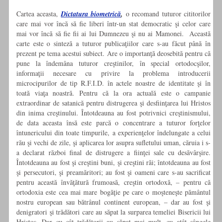
Cartea aceasta,
Dictatura biometrică
,
o recomand tuturor cititorilor
care mai vor încă să fie liberi într-un stat democratic şi celor care
mai vor încă să fie fii ai lui Dumnezeu şi nu ai Mamonei. Această
carte este o sinteză a tuturor publicaţiilor care s-au făcut până în
prezent pe tema acestui subiect. Are o importanţă deosebită pentru că
pune la îndemâna tuturor creştinilor, în special ortodocşilor,
informaţii necesare cu privire la problema introducerii
microcipurilor de tip R.F.I.D. în actele noastre de identitate şi în
toată viaţa noastră. Pentru că la ora actuală este o campanie
extraordinar de satanică pentru distrugerea şi desfiinţarea lui Hristos
din inima creştinului. Întotdeauna au fost potrivnici creştinismului,
de data aceasta însă este parcă o concentrare a tuturor forţelor
întunericului din toate timpurile, a experienţelor îndelungate a celui
rău şi vechi de zile, şi aplicarea lor asupra sufletului uman, căruia i s-
a declarat război final de distrugere a fiinţei sale cu desăvârşire.
Întotdeauna au fost şi creştini buni, şi creştini răi; întotdeauna au fost
şi persecutori, şi preamăritori; au fost şi oameni care s-au sacrificat
pentru această învăţătură frumoasă, creştin ortodoxă, – pentru că
ortodoxia este cea mai mare bogăţie pe care o moşteneşte pământul
nostru european sau bătrânul continent european, – dar au fost şi
denigratori şi trădători care au săpat la surparea temeliei Bisericii lui
Hristos. Dar cu cât trădătorii au săpat mai mult, cu atât sângele