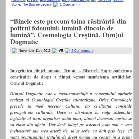
Stone
,
The Bourne Legacy
1 Comment »
“Binele este precum taina răsfrântă din
potirul fotonului: lumină dincolo de
lumină”. Cosmologia Creştină. O(m)ul
Dogmatic
November 11th, 2011
VR
2 Comments »
Integritatea fiinţei umane. Trupul – Biserică. Supra-suficienţa
constituirii de drept a fiinţei versus insuficienţa artificiilor.
O(m)ul Dogmatic.
O(m)ul Dogmatic este o meta-consecinţă a conceptului aprioric
realizat al Cosmologiei Creştine culturalizate. Orice Cosmologie
precede în mod necesar Cultura. Iar civilizaţia conchide
prerogativele culturale. Dacă se atentează la viaţa sistemului
legislativ al unui organism statal mort, atunci demersul nostru se
va clasa din oficiu. Dar dacă totuşi pe sistemul osos mai e vreo
încheietură sau vreo arteră vie, să se scrie, cu duh prin lege, că
viaţa organismului statului de drept român nu constă în a primi