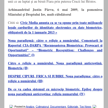
unii ce au luptat şi au biruit Fiara prin puterea Crucii lui Hristos.
Arhimandritul Justin Pârvu, 6 mai 2009, la pomenirea
Sfântului şi Dreptului Iov, mult-răbdătorul
:
Civic Media anunta ca se va opune prin toate mijloacele
Cititi si
legale cardurilor de identitate electronice cu date biometrice,
obligatorii de la 1 ianuarie 2013 »
Noua paradigmă: către o religie a numărului. Comentarii la
Raportul CIA-DARPA “Recunoasterea Biometrica: Provocari si
Oportunitati” – “Biometric Recognition: Challenges and
Opportunities” (I)
Către o religie a numărului. Noua paradigmă anticreştină.
Biometria (II)
DESPRE CIPURI, FRICA SI IUBIRE. Noua paradigma: către o
religie a numărului (III)
De ce va cadea sistemul cu microcip biometric. Epilog despre
noua paradigmă anticreştina: religia numarului (IV)
Posted in
Analize
,
Colimatorul
,
Documentare
,
Editoriale
,
Top News