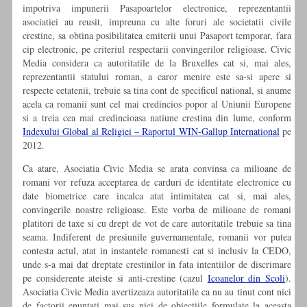
impotriva impunerii Pasapoartelor electronice, reprezentantii
asociatiei au reusit, impreuna cu alte foruri ale societatii civile
crestine, sa obtina posibilitatea emiterii unui Pasaport temporar, fara
cip electronic, pe criteriul respectarii convingerilor religioase. Civic
Media considera ca autoritatile de la Bruxelles cat si, mai ales,
reprezentantii statului roman, a caror menire este sa-si apere si
respecte cetatenii, trebuie sa tina cont de specificul national, si anume
acela ca romanii sunt cel mai credincios popor al Uniunii Europene
si a treia cea mai credincioasa natiune crestina din lume, conform
Indexului Global al Religiei – Raportul WIN-Gallup International
pe
2012.
Ca atare, Asociatia Civic Media se arata convinsa ca milioane de
romani vor refuza acceptarea de carduri de identitate electronice cu
date biometrice care incalca atat intimitatea cat si, mai ales,
convingerile noastre religioase. Este vorba de milioane de romani
platitori de taxe si cu drept de vot de care autoritatile trebuie sa tina
seama. Indiferent de presiunile guvernamentale, romanii vor putea
contesta actul, atat in instantele romanesti cat si inclusiv la CEDO,
unde s-a mai dat dreptate crestinilor in fata intentiilor de discrimare
pe considerente ateiste si anti-crestine (cazul
Icoanelor din Scoli
).
Asociatia Civic Media avertizeaza autoritatile ca nu au tinut cont nici
de factorii enuntati mai sus nici de obiectiile formulate la aceasta