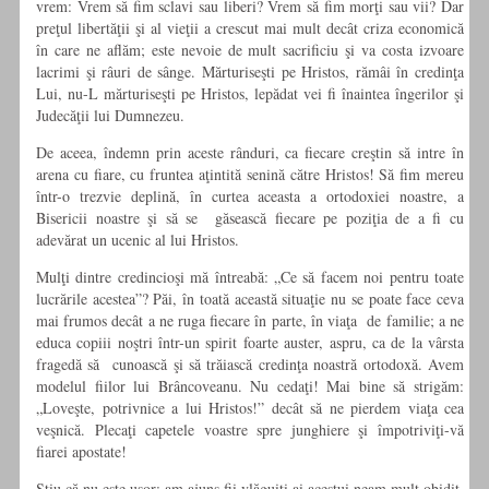
vrem: Vrem să fim sclavi sau liberi? Vrem să fim morţi sau vii? Dar
preţul libertăţii şi al vieţii a crescut mai mult decât criza economică
în care ne aflăm; este nevoie de mult sacrificiu şi va costa izvoare
lacrimi şi râuri de sânge. Mărturiseşti pe Hristos, rămâi în credinţa
Lui, nu-L mărturiseşti pe Hristos, lepădat vei fi înaintea îngerilor şi
Judecăţii lui Dumnezeu.
De aceea, îndemn prin aceste rânduri, ca fiecare creştin să intre în
arena cu fiare, cu fruntea aţintită senină către Hristos! Să fim mereu
într-o trezvie deplină, în curtea aceasta a ortodoxiei noastre, a
Bisericii noastre şi să se găsească fiecare pe poziţia de a fi cu
adevărat un ucenic al lui Hristos.
Mulţi dintre credincioşi mă întreabă: „Ce să facem noi pentru toate
lucrările acestea”? Păi, în toată această situaţie nu se poate face ceva
mai frumos decât a ne ruga fiecare în parte, în viaţa de familie; a ne
educa copiii noştri într-un spirit foarte auster, aspru, ca de la vârsta
fragedă să cunoască şi să trăiască credinţa noastră ortodoxă. Avem
modelul fiilor lui Brâncoveanu. Nu cedaţi! Mai bine să strigăm:
„Loveşte, potrivnice a lui Hristos!” decât să ne pierdem viaţa cea
veşnică. Plecaţi capetele voastre spre junghiere şi împotriviţi-vă
fiarei apostate!
Ştiu că nu este uşor; am ajuns fii vlăguiţi ai acestui neam mult obidit,