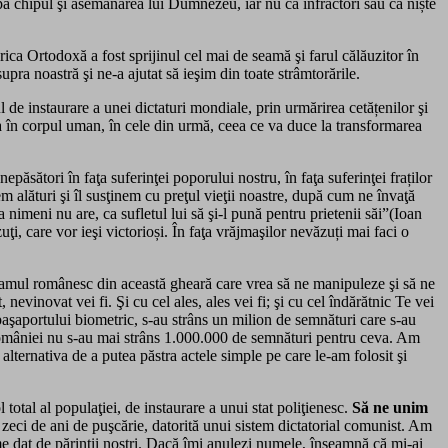
după chipul şi asemănarea lui Dumnezeu, iar nu ca infractori sau ca niște
ca Ortodoxă a fost sprijinul cel mai de seamă şi farul călăuzitor în
pra noastră şi ne-a ajutat să ieşim din toate strâmtorările.
 de instaurare a unei dictaturi mondiale, prin urmărirea cetățenilor şi
a în corpul uman, în cele din urmă, ceea ce va duce la transformarea
ăsători în faţa suferinţei poporului nostru, în faţa suferinţei fraților
em alături şi îl susţinem cu preţul vieţii noastre, după cum ne învaţă
imeni nu are, ca sufletul lui să şi-l pună pentru prietenii săi”(Ioan
 care vor ieşi victorioși. În faţa vrăjmaşilor nevăzuți mai faci o
neamul românesc din această gheară care vrea să ne manipuleze şi să ne
inovat vei fi. Şi cu cel ales, ales vei fi; şi cu cel îndărătnic Te vei
paşaportului biometric, s-au strâns un milion de semnături care s-au
a României nu s-au mai strâns 1.000.000 de semnături pentru ceva. Am
alternativa de a putea păstra actele simple pe care le-am folosit şi
total al populaţiei, de instaurare a unui stat poliţienesc.
Să ne unim
 şi zeci de ani de puşcărie, datorită unui sistem dictatorial comunist. Am
e dat de părinţii noștri. Dacă îmi anulezi numele, înseamnă că mi-ai