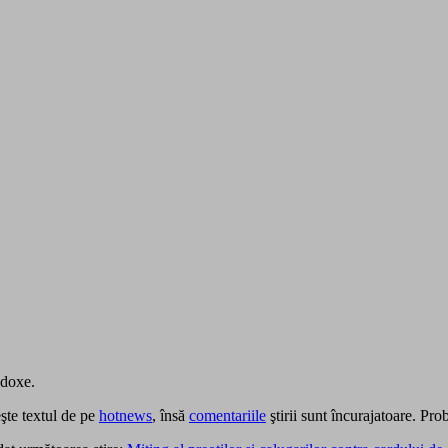
odoxe.
şte textul de pe
hotnews
, însă
comentariile
ştirii sunt încurajatoare. Pro