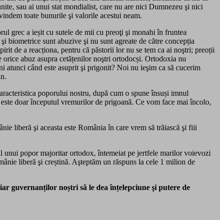
nite, sau ai unui stat mondialist, care nu are nici Dumnezeu şi nici
e vindem toate bunurile şi valorile acestui neam.
ul grec a ieșit cu sutele de mii cu preoţi şi monahi în fruntea
 şi biometrice sunt abuzive şi nu sunt agreate de către concepția
t de a reacționa, pentru că păstorii lor nu se tem ca ai noştri; preoții
 de orice abuz asupra cetățenilor noştri ortodocși. Ortodoxia nu
ini atunci când este asuprit şi prigonit? Noi nu ieşim ca să cucerim
in.
caracteristica poporului nostru, după cum o spune însuși imnul
ta este doar începutul vremurilor de prigoană. Ce vom face mai încolo,
nie liberă şi aceasta este România în care vrem să trăiască şi fiii
al unui popor majoritar ortodox, întemeiat pe jertfele marilor voievozi
mânie liberă şi creștină. Aşteptăm un răspuns la cele 1 milion de
iar guvernanților noștri să le dea înțelepciune şi putere de