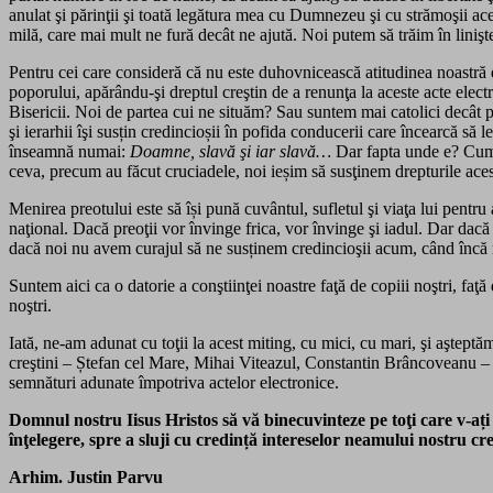
anulat şi părinţii şi toată legătura mea cu Dumnezeu şi cu strămoşii ace
milă, care mai mult ne fură decât ne ajută. Noi putem să trăim în linişte
Pentru cei care consideră că nu este duhovnicească atitudinea noastră de
poporului, apărându-şi dreptul creştin de a renunţa la aceste acte elec
Bisericii. Noi de partea cui ne situăm? Sau suntem mai catolici decât pa
şi ierarhii îşi susțin credincioșii în pofida conducerii care încearcă să
înseamnă numai:
Doamne, slavă şi iar slavă…
Dar fapta unde e? Cum po
ceva, precum au făcut cruciadele, noi ieșim să susţinem drepturile acestu
Menirea preotului este să își pună cuvântul, sufletul şi viaţa lui pentru
naţional. Dacă preoţii vor învinge frica, vor învinge şi iadul. Dar dac
dacă noi nu avem curajul să ne susținem credincioşii acum, când încă 
Suntem aici ca o datorie a conştiinţei noastre faţă de copiii noştri, faţ
noştri.
Iată, ne-am adunat cu toţii la acest miting, cu mici, cu mari, şi aştept
creştini – Ștefan cel Mare, Mihai Viteazul, Constantin Brâncoveanu – şi
semnături adunate împotriva actelor electronice.
Domnul nostru Iisus Hristos să vă binecuvinteze pe toţi care v-ați 
înţelegere, spre a sluji cu credință intereselor neamului nostru cre
Arhim. Justin Parvu