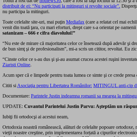
Tonul a fost dat de
hotnews.ro
, care a fost la faţa locului la 12:30 şi a
distribuit de ei: “Nu participati la mitinguri si revolte sociale”.
Dispreţul
nu participa la mitinguri.
Toate celelalte site-uri, mai puţin
Mediafax
(care a relatat cel mai echil
venit din toată ţara, cu mari eforturi, drept care s-a orientat pe oamen
satanizam – 666 e cifra diavolului!”
“Nu este de mirare că majoritatea celor ce însetează după adevăr şi drep
de bun simţ şi de profesionalism”, mi-a scris un cititor, revoltat. Eu zic 
“Cinste celor ce s-au dus şi şi-au asumat crucea acestei ruşini inventa
Ziaristi Online
.
Acum sper că e limpede pentru toata lumea ce simte şi ce crede presa din
Cititi si
Asociaţia pentru Libertatea Românilor:
MITINGUL anti-cip 
Documentare:
Parintele Justin indeamna romanii sa mearga la mitingu
UPDATE:
Cuvantul Parintelui Justin Parvu: Aşteptăm un răspuns 
Iubiţi fii ortodocşi ai acestui neam,
Ortodoxia noastră românească, alături de celelalte popoare ortodoxe, ma
vieţii noastre creştine, prin implementarea forțată a cipurilor electroni