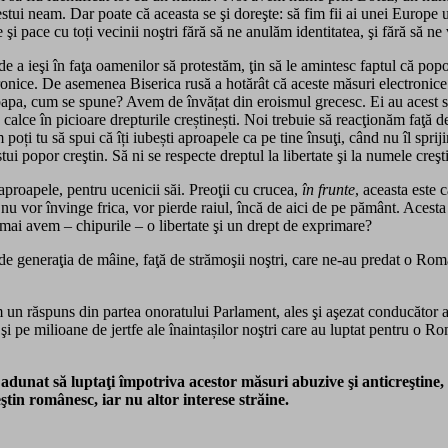
stui neam. Dar poate că aceasta se şi doreşte: să fim fii ai unei Europe u
 şi pace cu toți vecinii noştri fără să ne anulăm identitatea, şi fără să n
 a ieşi în faţa oamenilor să protestăm, ţin să le amintesc faptul că popor
tronice. De asemenea Biserica rusă a hotărât că aceste măsuri electronice
pa, cum se spune? Avem de învățat din eroismul grecesc. Ei au acest spiri
 le calce în picioare drepturile creștinești. Noi trebuie să reacţionăm faţă
ți tu să spui că îți iubești aproapele ca pe tine însuţi, când nu îl sprij
i popor creştin. Să ni se respecte dreptul la libertate şi la numele creşt
 aproapele, pentru ucenicii săi. Preoţii cu crucea,
în frunte
, aceasta este 
ă nu vor învinge frica, vor pierde raiul, încă de aici de pe pământ. Aces
mai avem – chipurile – o libertate şi un drept de exprimare?
ă de generaţia de mâine, faţă de strămoşii noştri, care ne-au predat o Româ
ăm un răspuns din partea onoratului Parlament, ales şi aşezat conducător 
 pe milioane de jertfe ale înaintașilor noştri care au luptat pentru o Ro
adunat să luptaţi împotriva acestor măsuri abuzive şi anticreştine, 
ştin românesc, iar nu altor interese străine.