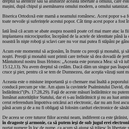
dreptul sa atenteze sau să anihileze această libertate a omului, care es
mașini, după chipul şi asemănarea omului modern, a omului satanizat.
Biserica Ortodoxă este mamă a neamului românesc. Acest popor s-a forma
toate nevoile şi suferințele acestui popor. Cât timp acest popor a fost 
Iată însă că acum se abate asupra noastră poate cel mai mare atac la fii
implantarea microcipurilor, începând de la actele de identitate până l
noastră în nişte roboţi şi sclavi care nu vor mai putea fi stăpâni pe gând
Acum este momentul să acţionăm, în frunte cu preoţii şi monahii, şi să s
noştri. Preoţii şi monahii sunt primii care trebuie să dea dovadă de jert
Mântuitorul nostru Iisus Hristos: „Aceasta este porunca Mea: să vă iubi
15:12,13). Nu avem dreptul să cedăm. Dacă dăm un singur pas înapoi, în
cruce şi pier, pentru că se tem de Dumnezeu, dar aceştia văzuţi sunt ma
Aceasta este o misiune importantă şi o chemare mai înaltă a poporului 
conducă precum pe vite. Am ajuns la cuvintele Psalmistului David, din V
îndărătnici”(Ps. 17:28,29). Faţă de aceste măsuri îndărătnice nu putem 
înmânat autorităților Statului, dar ei s-au îndărătnicit şi nu au luat
cerut referendum împotriva oricărui act electronic, dar nu am fost ascult
până acum şi de a nu fi obligaţi să folosim carduri electronice de sănă
De aceea se cere tuturor fiilor acestui neam, indiferent ca este ţărănist
în dragoste şi armonie, ca să putem ieşi de sub jugul erei electroni
purtat numere în loc de nume, ca acum să ajung să trăiesc în libertate