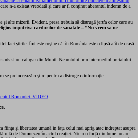
e sanatate la Palatul Parlamentului. Unul dintre punctele manifestului
care n-a existat vreodată şi care ar fi conţinut aberantul îndemn de a
e şi alte mizerii. Evident, presa trebuia să distrugă jertfa celor care au
eligios impotriva cardurilor de sanatate – “Nu vrem sa ne
l faci ştirile. Îmi este ruşine că în România este o lipsă atît de crasă
ansmis si un calugar din Muntii Neamtului prin intermediul portalului
m se prelucrează o ştire pentru a distruge o informaţie.
rlamentul Romaniei. VIDEO
ce.
fiinţa şi libertatea umană în faţa celui mai aprig atac îndreptat asupra
, dăruită de Dumnezeu în actul creației. Nicio o forță din lume nu are