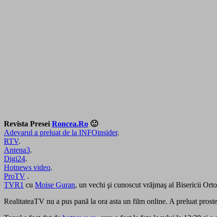
Revista Presei
Roncea.Ro
🙂
Adevarul a preluat de la INFOinsider
.
RTV
.
Antena3
.
Digi24
.
Hotnews video
.
ProTV
.
TVR1
cu
Moise Guran
, un vechi şi cunoscut vrăjmaş al Bisericii Ort
RealitateaTV nu a pus pană la ora asta un film online. A preluat proste