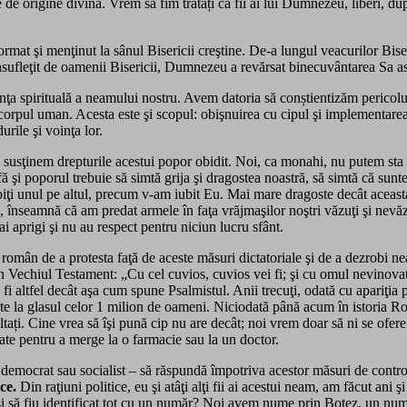
te de origine divină. Vrem să fim tratați ca fii ai lui Dumnezeu, liberi, 
t şi menţinut la sânul Bisericii creştine. De-a lungul veacurilor Biseri
însufleţit de oamenii Bisericii, Dumnezeu a revărsat binecuvântarea Sa asu
nţa spirituală a neamului nostru. Avem datoria să conștientizăm pericolul
a corpul uman. Acesta este şi scopul: obişnuirea cu cipul şi implementare
urile şi voinţa lor.
usţinem drepturile acestui popor obidit. Noi, ca monahi, nu putem sta nep
fă şi poporul trebuie să simtă grija şi dragostea noastră, să simtă că sunt
ţi unul pe altul, precum v-am iubit Eu. Mai mare dragoste decât aceasta n
seamnă că am predat armele în faţa vrăjmaşilor noştri văzuţi şi nevăzuţi,
i aprigi şi nu au respect pentru niciun lucru sfânt.
român de a protesta faţă de aceste măsuri dictatoriale şi de a dezrobi 
echiul Testament: „Cu cel cuvios, cuvios vei fi; şi cu omul nevinovat, nev
fi altfel decât aşa cum spune Psalmistul. Anii trecuţi, odată cu apariţia 
 aminte la glasul celor 1 milion de oameni. Niciodată până acum în istori
ați. Cine vrea să îşi pună cip nu are decât; noi vrem doar să ni se ofere 
tate pentru a merge la o farmacie sau la un doctor.
, democrat sau socialist – să răspundă împotriva acestor măsuri de control 
ce.
Din raţiuni politice, eu şi atâţi alţi fii ai acestui neam, am făcut ani
 şi să fiu identificat tot cu un număr? Noi avem nume prin Botez, un num