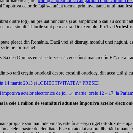
 dat următoarea ştire:
Miting al preotilor si calugarilor contra cardului d
 împotriva celor de faţă s-a arătat tocmai prin inventarea unui manifest 
ibrat dintre toţi), au preluat minciuna şi au amplificat-o sau au scornit alt
ii cei mai simpli. Titlurile sunt pe masura. De exemplu, ProTv:
Protest r
tate pleacă din România. Dacă vrei să distrugi moralul unei naţiuni, astfe
sa le fie lor rusine!
te. Să dea Dumnezeu să se trezească cei ce încă mai cred în El”, ne-a tr
tr-o ţară creştin ortodoxă despre creştinii ortodocşi din acea ţară şi cu
din 14 martie 2013 și „OBIECTIVITATEA” PRESEI
l impotriva actelor electronice de joi, 14 martie, orele 12 – 17, la Pa
la cele 1 milion de semnături adunate împotriva actelor electroni
i apropiate sau mai îndepărtate, este în același cuget ortodox de a apăra 
ce în actele noastre de identitate. Este un atentat asupra libertăţii umane