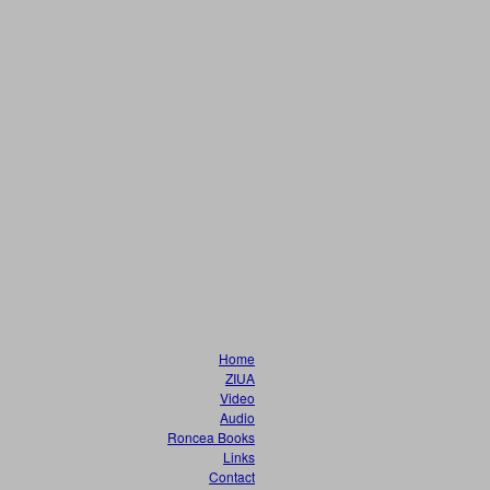
Home
ZIUA
Video
Audio
Roncea Books
Links
Contact