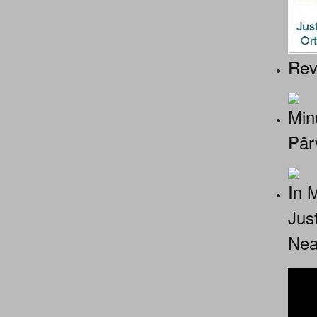
Rev
Minu
Pâr
In 
Jus
Nea