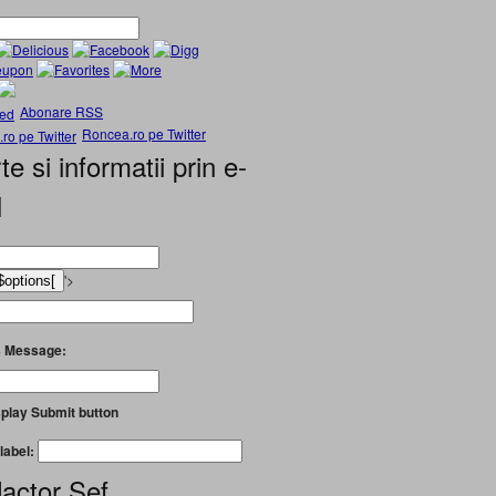
Abonare RSS
Roncea.ro pe Twitter
te si informatii prin e-
l
'>
 Message:
play Submit button
label:
actor Șef