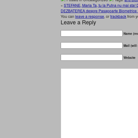
«
STEFANE, Maria Ta, tu la Putna nu mai sta!
DEZBATEREA despre Pasapoarte Biometrice si
You can
leave a response
, or
trackback
from y
Leave a Reply
Name (req
Mail (will
Website