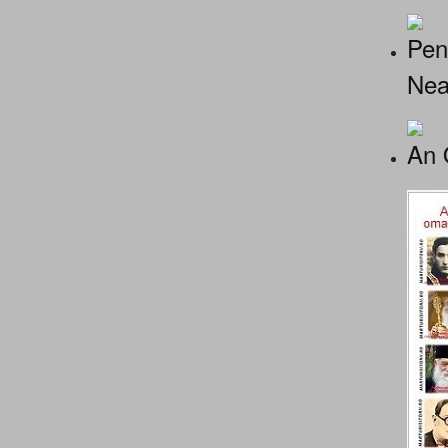
Pen
Nea
An 