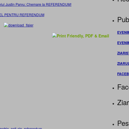
elui Justin Parvu: Chemare la REFERENDUM!
EL PENTRU REFERENDUM
Publ
EVENI
EVENI
ZIARIS
ZIARU
FACE
Fac
Ziar
Pes
metrie
,
anti-cip
,
referendum