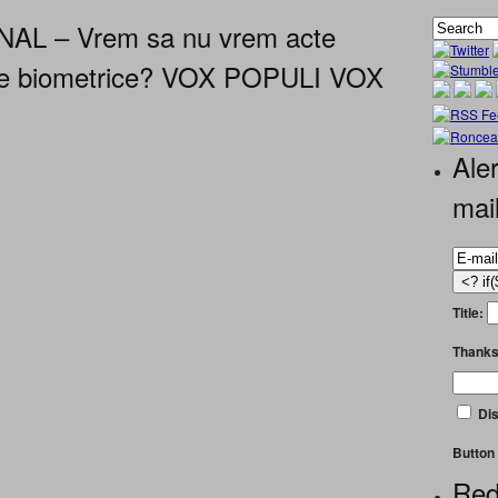
 – Vrem sa nu vrem acte
date biometrice? VOX POPULI VOX
Aler
mai
Title:
Thanks
Dis
Button 
Red