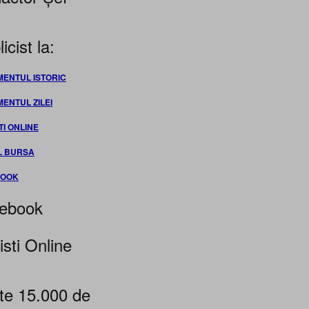
icist la:
MENTUL ISTORIC
MENTUL ZILEI
TI ONLINE
L BURSA
BOOK
ebook
isti Online
te 15.000 de