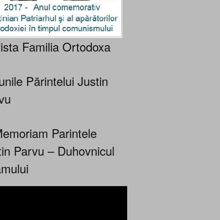
ista Familia Ortodoxa
nile Părintelui Justin
vu
Memoriam Parintele
tin Parvu – Duhovnicul
mului