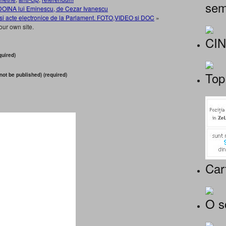
sem
 DOINA lui Eminescu, de Cezar Ivanescu
 acte electronice de la Parlament. FOTO,VIDEO si DOC
»
our own site.
CI
uired)
Top
 not be published) (required)
Car
O s