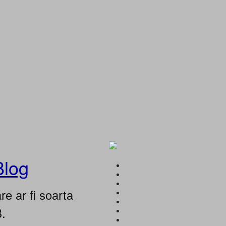
Blog
e ar fi soarta
B.