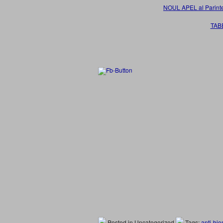
NOUL APEL al Parint
TAB
Posted in Uncategorized
Tags:
anti-bio