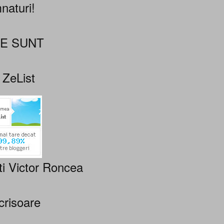
naturi!
NE SUNT
 ZeList
ti Victor Roncea
crisoare