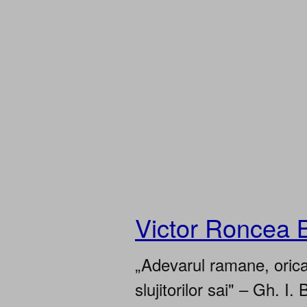
Victor Roncea 
„Adevarul ramane, oricar
slujitorilor sai" – Gh. I. 