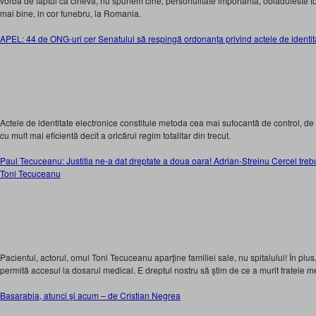
vorba de faptul ca cineva, nu spunem cine, personulitate importanta, obladuieste to
mai bine, in cor funebru, la Romania.
APEL: 44 de ONG-uri cer Senatului să respingă ordonanța privind actele de identit
Actele de identitate electronice constituie metoda cea mai sufocantă de control, de u
cu mult mai eficientă decît a oricărui regim totalitar din trecut.
Paul Tecuceanu: Justitia ne-a dat dreptate a doua oara! Adrian-Streinu Cercel trebu
Toni Tecuceanu
Pacientul, actorul, omul Toni Tecuceanu aparţine familiei sale, nu spitalului! În plus,
permită accesul la dosarul medical. E dreptul nostru să ştim de ce a murit fratele m
Basarabia, atunci și acum – de Cristian Negrea