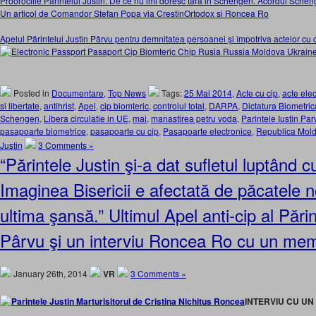
Proorociile Parintelui Justin. De ce nu imi doresc tara in Schengen. Acordul Schenge
Un articol de Comandor Stefan Popa via CrestinOrtodox si Roncea Ro
Apelul Părintelui Justin Pârvu pentru demnitatea persoanei şi împotriva actelor cu 
Posted in
Documentare
,
Top News
Tags:
25 Mai 2014
,
Acte cu cip
,
acte ele
si libertate
,
antihrist
,
Apel
,
cip biomteric
,
controlul total
,
DARPA
,
Dictatura Biometric
Schengen
,
Libera circulatie in UE
,
mai
,
manastirea petru voda
,
Parintele Iustin Par
pasapoarte biometrice
,
pasapoarte cu cip
,
Pasapoarte electronice
,
Republica Mol
Justin
3 Comments »
“Părintele Justin şi-a dat sufletul luptând cu
Imaginea Bisericii e afectată de păcatele n
ultima şansă.” Ultimul Apel anti-cip al Părin
Pârvu şi un interviu Roncea Ro cu un me
January 26th, 2014
VR
3 Comments »
INTERVIU CU U