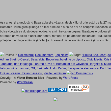
Așa a fost și atunci, când Basarabia și-a văzut și decis viitorul prin actul de la 27
România. Iarna grea și lungă de mai bine de o sută de ani de ocupație rusească, cu
bolșevice, părea dusă departe, doar o amintire ca un coșmar lăsat peste dulcea și 
aproape un veac de atunci, dar pentru românii de pe ambele maluri ale Prutului ble
prilej de meditație adâncă și reflecție. În sensul că ce am făcut atunci și nu am fă
Posted in
Colimatorul
,
Documentare
,
Top News
Tags:
"Tinutul Secuiesc"
,
ac
Adrian Streinu-Cercel
,
Basarabia
,
Bucovina
,
buletine cu cip
,
cip
,
Civic Media
,
Cris
Tapalaba
,
dan tapalaga
,
Forumul Civic al Românilor din Covasna Harghita şi Mur
bals
,
monica macovei
,
OB
,
Parintele Justin Parvu
,
Pasapoarte electronice
,
Paul Te
toni tecuceanu
,
Traian Basescu
,
Vasile Lechintan
No Comments »
Copyright ©
Victor Roncea Blog
| Powered by
WordPress
Powered by
WordPress