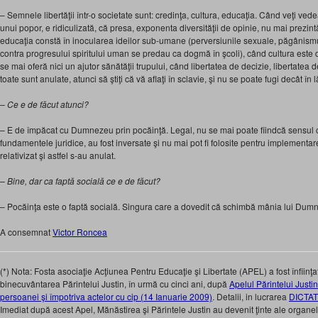
– Semnele libertăţii într-o societate sunt: credinţa, cultura, educaţia. Când veţi vedea 
unui popor, e ridiculizată, că presa, exponenta diversităţii de opinie, nu mai prezin
educaţia constă în inocularea ideilor sub-umane (perversiunile sexuale, păgânismul
contra progresului spiritului uman se predau ca dogmă în şcoli), când cultura este d
se mai oferă nici un ajutor sănătăţii trupului, când libertatea de decizie, libertatea 
toate sunt anulate, atunci să ştiţi că vă aflaţi în sclavie, şi nu se poate fugi decât î
– Ce e de făcut atunci?
– E de împăcat cu Dumnezeu prin pocăinţă. Legal, nu se mai poate fiindcă sensul c
fundamentele juridice, au fost inversate şi nu mai pot fi folosite pentru implementar
relativizat şi astfel s-au anulat.
– Bine, dar ca faptă socială ce e de făcut?
– Pocăinţa este o faptă socială. Singura care a dovedit că schimbă mânia lui Dum
A consemnat
Victor Roncea
(*) Nota: Fosta asociaţie Acţiunea Pentru Educaţie şi Libertate (APEL) a fost înfiinţ
binecuvântarea Părintelui Justin, în urmă cu cinci ani, după
Apelul Părintelui Just
persoanei şi împotriva actelor cu cip (14 Ianuarie 2009)
. Detalii, in lucrarea
DICTA
Imediat după acest Apel, Mănăstirea şi Părintele Justin au devenit ţinte ale organelo