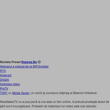
Revista Presei
Roncea.Ro
🙂
Adevarul a preluat de la INFOinsider
.
RTV
.
Antena3
.
Digi24
.
Hotnews video
.
ProTV
.
TVR1
cu
Moise Guran
, un vechi şi cunoscut vrăjmaş al Bisericii Ortodoxe.
RealitateaTV nu a pus pană la ora asta un film online. A preluat prosteşte textul d
ştirii sunt încurajatoare. Probabil că materialul lor video este mai obiectiv.