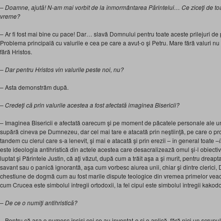
– Doamne, ajută! N-am mai vorbit de la înmormântarea Părintelui… Ce ziceţi de toa
vreme?
– Ar fi fost mai bine cu pace! Dar… slavă Domnului pentru toate aceste prilejuri de 
Problema principală cu valurile e cea pe care a avut-o şi Petru. Mare fără valuri nu 
fără Hristos.
– Dar pentru Hristos vin valurile peste noi, nu?
– Asta demonstrăm după.
– Credeţi că prin valurile acestea a fost afectată imaginea Bisericii?
– Imaginea Bisericii e afectată oarecum şi pe moment de păcatele personale ale unu
supără cineva pe Dumnezeu, dar cel mai tare e atacată prin neştiinţă, pe care o 
tandem cu clerul care s-a lenevit, şi mai e atacată şi prin erezii – în general toate –
este ideologia antihristică din actele acestea care desacralizează omul şi-l obiecti
luptat şi Părintele Justin, că aţi văzut, după cum a trăit aşa a şi murit, pentru dreapt
savant sau o panică ignorantă, aşa cum vorbesc aiurea unii, chiar şi dintre clerici,
chestiune de dogmă cum au fost marile dispute teologice din vremea primelor veacu
cum Crucea este simbolul întregii ortodoxii, la fel cipul este simbolul întregii kakodo
– De ce o numiţi antihristică?
– Pentru că aşa o numesc înşişi cei ce au inventat-o şi o aplică, fără nici un scrupu