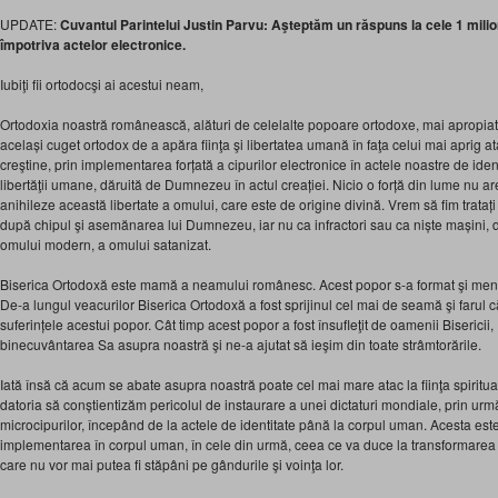
UPDATE:
Cuvantul Parintelui Justin Parvu: Aşteptăm un răspuns la cele 1 mili
împotriva actelor electronice.
Iubiţi fii ortodocşi ai acestui neam,
Ortodoxia noastră românească, alături de celelalte popoare ortodoxe, mai apropiat
același cuget ortodox de a apăra fiinţa şi libertatea umană în faţa celui mai aprig at
creştine, prin implementarea forțată a cipurilor electronice în actele noastre de iden
libertăţii umane, dăruită de Dumnezeu în actul creației. Nicio o forță din lume nu a
anihileze această libertate a omului, care este de origine divină. Vrem să fim tratați 
după chipul şi asemănarea lui Dumnezeu, iar nu ca infractori sau ca niște mașini,
omului modern, a omului satanizat.
Biserica Ortodoxă este mamă a neamului românesc. Acest popor s-a format şi menţin
De-a lungul veacurilor Biserica Ortodoxă a fost sprijinul cel mai de seamă şi farul că
suferințele acestui popor. Cât timp acest popor a fost însufleţit de oamenii Biseric
binecuvântarea Sa asupra noastră şi ne-a ajutat să ieşim din toate strâmtorările.
Iată însă că acum se abate asupra noastră poate cel mai mare atac la fiinţa spirit
datoria să conștientizăm pericolul de instaurare a unei dictaturi mondiale, prin urm
microcipurilor, începând de la actele de identitate până la corpul uman. Acesta este
implementarea în corpul uman, în cele din urmă, ceea ce va duce la transformarea no
care nu vor mai putea fi stăpâni pe gândurile şi voinţa lor.