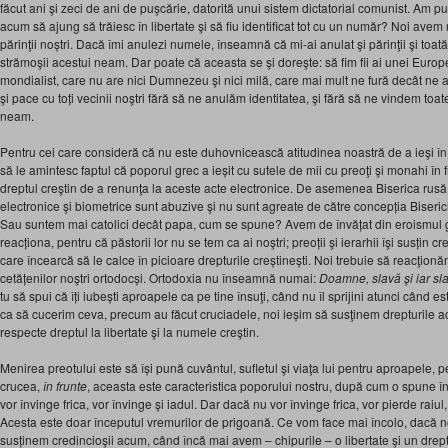
făcut ani şi zeci de ani de puşcărie, datorită unui sistem dictatorial comunist. Am 
acum să ajung să trăiesc în libertate şi să fiu identificat tot cu un număr? Noi av
părinţii noștri. Dacă îmi anulezi numele, înseamnă că mi-ai anulat şi părinţii şi t
strămoşii acestui neam. Dar poate că aceasta se şi doreşte: să fim fii ai unei Europe
mondialist, care nu are nici Dumnezeu şi nici milă, care mai mult ne fură decât ne aj
şi pace cu toți vecinii noştri fără să ne anulăm identitatea, şi fără să ne vindem toat
neam.
Pentru cei care consideră că nu este duhovnicească atitudinea noastră de a ieşi în 
să le amintesc faptul că poporul grec a ieșit cu sutele de mii cu preoţi şi monahi în
dreptul creştin de a renunţa la aceste acte electronice. De asemenea Biserica rusă
electronice şi biometrice sunt abuzive şi nu sunt agreate de către concepția Biseric
Sau suntem mai catolici decât papa, cum se spune? Avem de învățat din eroismul gr
reacționa, pentru că păstorii lor nu se tem ca ai noştri; preoții şi ierarhii îşi susțin c
care încearcă să le calce în picioare drepturile creștinești. Noi trebuie să reacţion
cetățenilor noştri ortodocși. Ortodoxia nu înseamnă numai:
Doamne, slavă şi iar s
tu să spui că îți iubești aproapele ca pe tine însuţi, când nu îl sprijini atunci când e
ca să cucerim ceva, precum au făcut cruciadele, noi ieșim să susţinem drepturile ac
respecte dreptul la libertate şi la numele creştin.
Menirea preotului este să își pună cuvântul, sufletul şi viaţa lui pentru aproapele, pe
crucea,
în frunte
, aceasta este caracteristica poporului nostru, după cum o spune în
vor învinge frica, vor învinge şi iadul. Dar dacă nu vor învinge frica, vor pierde raiu
Acesta este doar începutul vremurilor de prigoană. Ce vom face mai încolo, dacă n
susținem credincioşii acum, când încă mai avem – chipurile – o libertate şi un dre