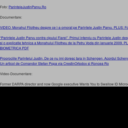
Foto:
ParinteleJustinParvu.Ro
Documentare:
VIDEO. Monahul Filotheu despre ce l-a omorat pe Parintele Justin Parvu. PLUS: Fot
“Parintele Justin Parvu contra cipului Fiarei”. Primul interviu cu Parintele Justin des
si o explicatie tehnica a Monahului Filotheu de la Petru Voda din ianuarie 200
BIOMETRICA PDF
Proorociile Parintelui Justin. De ce nu imi doresc tara in Schengen. Acordul Schenge
Un articol de Comandor Stefan Popa via CrestinOrtodox si Roncea Ro
Video-Documentare:
Former DARPA director and now Google executive Wants You to Swallow ID Micro