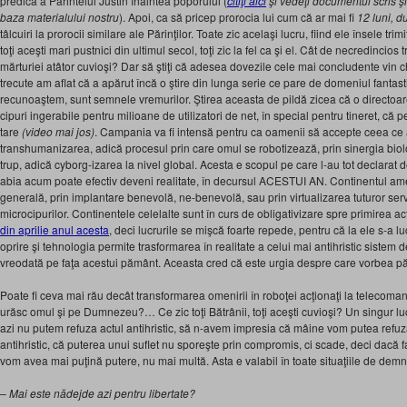
predică a Părintelui Justin înaintea poporului (
citiţi aici
şi vedeţi documentul scris
ş
baza materialului nostru
). Apoi, ca să pricep prorocia lui cum că ar mai fi
12 luni, d
tâlcuiri la prorocii similare ale Părinţilor. Toate zic acelaşi lucru, fiind ele însele tri
toţi aceşti mari pustnici din ultimul secol, toţi zic la fel ca şi el. Cât de necredincio
mărturiei atâtor cuvioşi? Dar să ştiţi că adesea dovezile cele mai concludente vin c
trecute am aflat că a apărut încă o ştire din lunga serie ce pare de domeniul fantasti
recunoaştem, sunt semnele vremurilor. Ştirea aceasta de pildă zicea că o directoar
cipuri ingerabile pentru milioane de utilizatori de net, în special pentru tineret, că pe
tare
(video mai jos)
. Campania va fi intensă pentru ca oamenii să accepte ceea c
transhumanizarea, adică procesul prin care omul se robotizează, prin sinergia biolo
trup, adică cyborg-izarea la nivel global. Acesta e scopul pe care l-au tot declarat 
abia acum poate efectiv deveni realitate, în decursul ACESTUI AN. Continentul ame
generală, prin implantare benevolă, ne-benevolă, sau prin virtualizarea tuturor ser
microcipurilor. Continentele celelalte sunt în curs de obligativizare spre primirea a
din aprilie anul acesta
, deci lucrurile se mişcă foarte repede, pentru că la ele s-a l
oprire şi tehnologia permite trasformarea în realitate a celui mai antihristic sistem de
vreodată pe faţa acestui pământ. Aceasta cred că este urgia despre care vorbea pă
Poate fi ceva mai rău decât transformarea omenirii în roboţei acţionaţi la telecom
urăsc omul şi pe Dumnezeu?… Ce zic toţi Bătrânii, toţi aceşti cuvioşi? Un singur lu
azi nu putem refuza actul antihristic, să n-avem impresia că mâine vom putea refuz
antihristic, că puterea unui suflet nu sporeşte prin compromis, ci scade, deci dac
vom avea mai puţină putere, nu mai multă. Asta e valabil în toate situaţiile de demnit
– Mai este nădejde azi pentru libertate?