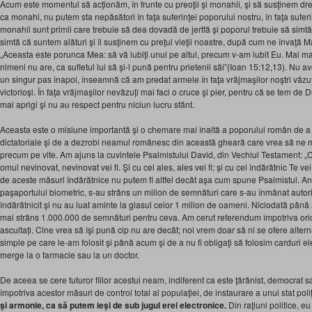
Acum este momentul să acţionăm, în frunte cu preoţii şi monahii, şi să susţinem drep
ca monahi, nu putem sta nepăsători în faţa suferinţei poporului nostru, în faţa suferinţe
monahii sunt primii care trebuie să dea dovadă de jertfă şi poporul trebuie să simtă
simtă că suntem alături şi îl susţinem cu preţul vieţii noastre, după cum ne învaţă Mâ
„Aceasta este porunca Mea: să vă iubiţi unul pe altul, precum v-am iubit Eu. Mai 
nimeni nu are, ca sufletul lui să şi-l pună pentru prietenii săi”(Ioan 15:12,13). N
un singur pas înapoi, înseamnă că am predat armele în faţa vrăjmaşilor noştri văzuţi
victorioși. În faţa vrăjmaşilor nevăzuți mai faci o cruce şi pier, pentru că se tem de
mai aprigi şi nu au respect pentru niciun lucru sfânt.
Aceasta este o misiune importantă şi o chemare mai înaltă a poporului român de a 
dictatoriale şi de a dezrobi neamul românesc din această gheară care vrea să ne
precum pe vite. Am ajuns la cuvintele Psalmistului David, din Vechiul Testament: „Cu 
omul nevinovat, nevinovat vei fi. Şi cu cel ales, ales vei fi; şi cu cel îndărătnic Te ve
de aceste măsuri îndărătnice nu putem fi altfel decât aşa cum spune Psalmistul. Anii
paşaportului biometric, s-au strâns un milion de semnături care s-au înmânat autorită
îndărătnicit şi nu au luat aminte la glasul celor 1 milion de oameni. Niciodată pân
mai strâns 1.000.000 de semnături pentru ceva. Am cerut referendum împotriva orică
ascultați. Cine vrea să îşi pună cip nu are decât; noi vrem doar să ni se ofere alter
simple pe care le-am folosit şi până acum şi de a nu fi obligaţi să folosim carduri e
merge la o farmacie sau la un doctor.
De aceea se cere tuturor fiilor acestui neam, indiferent ca este ţărănist, democrat 
împotriva acestor măsuri de control total al populaţiei, de instaurare a unui stat pol
şi armonie, ca să putem ieşi de sub jugul erei electronice.
Din raţiuni politice, eu 