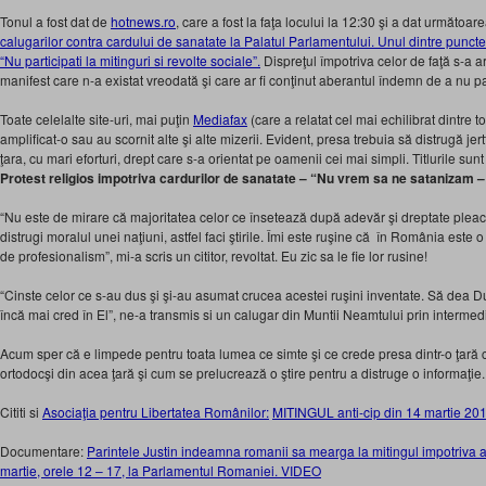
Tonul a fost dat de
hotnews.ro
, care a fost la faţa locului la 12:30 şi a dat următoare
calugarilor contra cardului de sanatate la Palatul Parlamentului. Unul dintre punctele
“Nu participati la mitinguri si revolte sociale”.
Dispreţul împotriva celor de faţă s-a a
manifest care n-a existat vreodată şi care ar fi conţinut aberantul îndemn de a nu par
Toate celelalte site-uri, mai puţin
Mediafax
(care a relatat cel mai echilibrat dintre t
amplificat-o sau au scornit alte şi alte mizerii. Evident, presa trebuia să distrugă jer
ţara, cu mari eforturi, drept care s-a orientat pe oamenii cei mai simpli. Titlurile s
Protest religios impotriva cardurilor de sanatate – “Nu vrem sa ne satanizam – 
“Nu este de mirare că majoritatea celor ce însetează după adevăr şi dreptate plea
distrugi moralul unei naţiuni, astfel faci ştirile. Îmi este ruşine că în România este o
de profesionalism”, mi-a scris un cititor, revoltat. Eu zic sa le fie lor rusine!
“Cinste celor ce s-au dus şi şi-au asumat crucea acestei ruşini inventate. Să dea
încă mai cred în El”, ne-a transmis si un calugar din Muntii Neamtului prin intermed
Acum sper că e limpede pentru toata lumea ce simte şi ce crede presa dintr-o ţară c
ortodocşi din acea ţară şi cum se prelucrează o ştire pentru a distruge o informaţie.
Cititi si
Asociaţia pentru Libertatea Românilor:
MITINGUL anti-cip din 14 martie 2
Documentare:
Parintele Justin indeamna romanii sa mearga la mitingul impotriva ac
martie, orele 12 – 17, la Parlamentul Romaniei. VIDEO