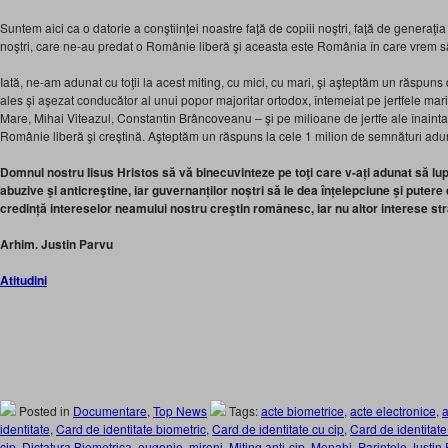
Suntem aici ca o datorie a conştiinţei noastre faţă de copiii noştri, faţă de generaţi
noştri, care ne-au predat o Românie liberă şi aceasta este România în care vrem să tr
Iată, ne-am adunat cu toţii la acest miting, cu mici, cu mari, şi aşteptăm un răspuns
ales şi aşezat conducător al unui popor majoritar ortodox, întemeiat pe jertfele maril
Mare, Mihai Viteazul, Constantin Brâncoveanu – şi pe milioane de jertfe ale înaintaș
Românie liberă şi creștină. Aşteptăm un răspuns la cele 1 milion de semnături adun
Domnul nostru Iisus Hristos să vă binecuvinteze pe toţi care v-ați adunat să lu
abuzive şi anticreştine, iar guvernanților noștri să le dea înțelepciune şi putere 
credință intereselor neamului nostru creştin românesc, iar nu altor interese str
Arhim. Justin Parvu
Atitudini
Posted in
Documentare
,
Top News
Tags:
acte biometrice
,
acte electronice
,
a
identitate
,
Card de identitate biometric
,
Card de identitate cu cip
,
Card de identitate
cip
,
Dictatura Biometrica
,
eugenie
,
mireni
,
Miting anti-cip
,
Monahi
,
Parintele Justin