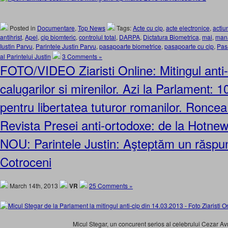
Posted in
Documentare
,
Top News
Tags:
Acte cu cip
,
acte electronice
,
actiu
antihrist
,
Apel
,
cip biomteric
,
controlul total
,
DARPA
,
Dictatura Biometrica
,
mai
,
mana
Iustin Parvu
,
Parintele Justin Parvu
,
pasapoarte biometrice
,
pasapoarte cu cip
,
Pas
al Parintelui Justin
3 Comments »
FOTO/VIDEO Ziaristi Online: Mitingul anti-ci
calugarilor si mirenilor. Azi la Parlament:
pentru libertatea tuturor romanilor. Ronce
Revista Presei anti-ortodoxe: de la Hotne
NOU: Parintele Justin: Aşteptăm un răspu
Cotroceni
March 14th, 2013
VR
25 Comments »
Micul Stegar, un concurent serios al celebrului Cezar A