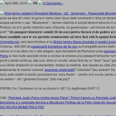
April 29th, 2014
VR
3 Comments »
puse sa dea din maini si gura in varful celor doua state romanesti in timp ce sforari
scuipa seminte-n cap. “Moldovenii” – termen stalinist si sorosit devenit etnonim in
Prutului, ca si in gurile cretinilor care, chipurile, ne guverneaza – pot circula de azi
pret?
“Un
, 50 de euro pentru fiecare zi de şedere şi c
paşaport biometric valabil
Sunt condiţiile care le vor permite
să intre fără viză în spaţiul Sc
moldovenilor
Unimedia.md
, care face trimitere si la
Ghidul pentru libera circulatie in spatiul eur
Chisinau. 900.000 de
pasapoarte biometrice de tip nou
sunt pregatite pentru bietii
carora nu li se ofera nici o alta alegere, spre deosebire de Romania unde
campania
Parvu
si mai multe asociatii civice a condus la crearea unui pasaport temporar nor
printr-o alerta continua. Iata cum, dintr-un condei, atrasi fiind de un “favor” facut “gra
unul dintre drepturile lor fundamentale: dreptul la credinta. Asa repede au uitat urm
testamentar al marelui voievod:
apararea crestinatatii
? Libertate? Sau sclavie? De 
lucru este valabil si pentru pravoslavnica “sora Rusie” – pentru unii muma, pentru a
ne vedem – din “ghearele Europei”
(foto mai jos)
?
PSPSB: Col. Cantarean cu ce va circula in UE? Cu legitimatia SVR? 🙂
Cititi:
“Parintele Justin Parvu contra cipului Fiarei”. Primul interviu cu Parintele Just
biometrice si o explicatie tehnica a Monahului Filotheu de la Petru Voda din ian
DICTATURA BIOMETRICA PDF