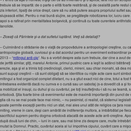
trebuie să se împartă: de o parte o elită foarte restrânsă, şi de cealaltă parte restu
zis inferiori, lipsiţi de orice drept, care să nu aibă putere asupra propriului suflet sau
slujească elitei. Pentru o mai bună slujire, se pregăteşte robotizarea lor, lucru care
apoi s-a rafinat prin mentalitatea bolşevică, şi continuă cu toate curentele antihrist
Ianolide.
– Ziceaţi că Părintele şi-a dat sufletul luptând. Vreţi să detaliaţi?
– Culminând o strădanie de o viaţă de propovăduire a antropologiei creştine, cu c
antropologie globală, cuviosul şi-a dat acordul pentru un eveniment extraordinar p
2013 – “
mitingul anti-cip
“. Nu s-a vorbit despre asta cum trebuie, dar cine a avut de 
de jertfă similar, ştiţi, marelui Antonie, primul pustnic care a ieşit la adânci bătrâne
erezie, aşa şi el a trimis toţi credincioşii, clerici, mireni, sau chiar monahi, să dea m
sunt supuşi creştinii – că sunt obligaţi să se identifice cu nişte acte care sunt simbol
mitingul a fost organizat complet diletant, nu s-a ştiut exact nici de cine, totul a fost
întrebarea evidentă dacă nu cumva e o cursă sau un sabotaj (s-a dovedit că a şi fo
a mobilizat el însuşi, cu duhul şi cu cuvântul, pe toţi însufleţindu-i să nu se teamă,
ortodoxă. Ştia foarte bine că evenimentul este de maximă importanţă din punct de 
ştia că nu se mai poate face mai nimic, – nu pesimist, ci realist, că sistemul legislati
poate permite excepţii pentru nici un stat, mai ales unul atât de religios ca ţara noast
miting, vreme în care, deşi cam amărât de indiferenţa multora, a îmbărbătat pe fieca
sacrificiul suprem pentru dogma ortodoxă atacată de aceste acte anti-creştine. Apoi,
după două luni de chin, – luni în care, sau mai bine zis despre care, multe întrebă
mutat la Domnul. Practic, cuvântul acela al lui împotriva cipului, cuvânt care a mişcat