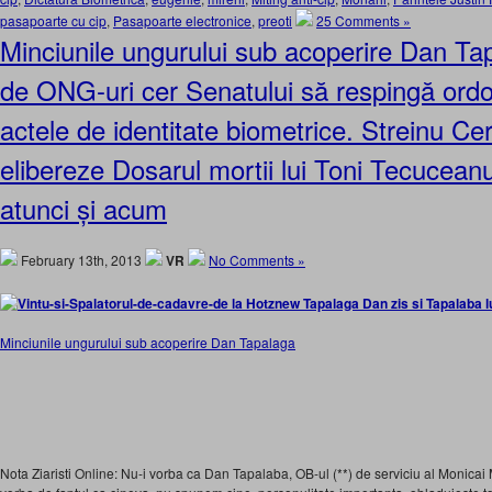
pasapoarte cu cip
,
Pasapoarte electronice
,
preoti
25 Comments »
Minciunile ungurului sub acoperire Dan T
de ONG-uri cer Senatului să respingă ordo
actele de identitate biometrice. Streinu Cer
elibereze Dosarul mortii lui Toni Tecucean
atunci și acum
February 13th, 2013
VR
No Comments »
Minciunile ungurului sub acoperire Dan Tapalaga
Nota Ziaristi Online: Nu-i vorba ca Dan Tapalaba, OB-ul (**) de serviciu al Monicai M