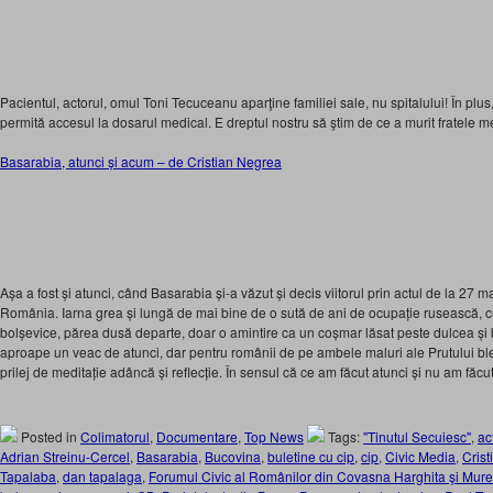
Pacientul, actorul, omul Toni Tecuceanu aparţine familiei sale, nu spitalului! În plus,
permită accesul la dosarul medical. E dreptul nostru să ştim de ce a murit fratele m
Basarabia, atunci și acum – de Cristian Negrea
Așa a fost și atunci, când Basarabia și-a văzut și decis viitorul prin actul de la 27
România. Iarna grea și lungă de mai bine de o sută de ani de ocupație rusească, cu
bolșevice, părea dusă departe, doar o amintire ca un coșmar lăsat peste dulcea și 
aproape un veac de atunci, dar pentru românii de pe ambele maluri ale Prutului ble
prilej de meditație adâncă și reflecție. În sensul că ce am făcut atunci și nu am fă
Posted in
Colimatorul
,
Documentare
,
Top News
Tags:
"Tinutul Secuiesc"
,
ac
Adrian Streinu-Cercel
,
Basarabia
,
Bucovina
,
buletine cu cip
,
cip
,
Civic Media
,
Cris
Tapalaba
,
dan tapalaga
,
Forumul Civic al Românilor din Covasna Harghita şi Mur