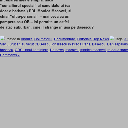
“consilierul special” al candidatului (ca
doar e barbata!) PDL Monica Macovei, si
chiar “ultra-personal” – mai ceva ca un
pampers sau OB – isi permite un astfel
de atac suburban, cine il strange in usa pe Basescu?
Posted in
Analize
,
Colimatorul
,
Documentare
,
Editoriale
,
Top News
Tags:
Al
Silviu Brucan au facut GDS-ul cu Ion Iliescu in strada Paris
,
Basescu
,
Dan Tapalab
basescu
,
GDS - noul komintern
,
Hotnews
,
macovei
,
monica macovei
,
reteaua soro
Comments »