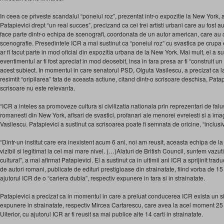
In ceea ce priveste scandalul “poneiul roz”, prezentat intr-o expozitie la New York, 
Patapievici drept “un real succes”, precizand ca cei trei artisti urbani care au fost a
face parte dintr-o echipa de scenografi, coordonata de un autor american, care au
scenografie. Presedintele ICR a mai sustinut ca “poneiul roz” cu svastica pe crupa
ar fi facut parte in mod oficial din expozitia urbana de la New York. Mai mult, el a su
eventimentul ar fi fost apreciat in mod deosebit, insa in tara presa ar fi “construit u
acest subiect. In momentul in care senatorul PSD, Olguta Vasilescu, a precizat ca la
resimtit “oripilarea” fata de aceasta actiune, citand dintr-o scrisoare deschisa, Pata
scrisoare nu este relevanta.
“ICR a inteles sa promoveze cultura si civilizatia nationala prin reprezentari de falusur
romanesti din New York, afisari de svastici, profanari ale menorei evreiesti si a imagi
Vasilescu. Patapievici a sustinut ca scrisoarea poate fi semnata de oricine, “inclusi
“Dintr-un institut care era inexistent acum 6 ani, noi am reusit, aceasta echipa de la
vizibil si legitimat la cel mai mare nivel. (…)Alaturi de British Council, suntem vazuti
cultural”, a mai afirmat Patapievici. El a sustinut ca in ultimii ani ICR a sprijinit tradu
de autori romani, publicate de edituri prestigioase din strainatate, fiind vorba de 1
ajutorul ICR de o “cariera dubla”, respectiv expunere in tara si in strainatate.
Patapievici a precizat ca in momentul in care a preluat conducerea ICR exista un 
expunere in strainatate, respectiv Mircea Cartarescu, care avea la acel moment 25 de
Ulterior, cu ajutorul ICR ar fi reusit sa mai publice alte 14 carti in strainatate.