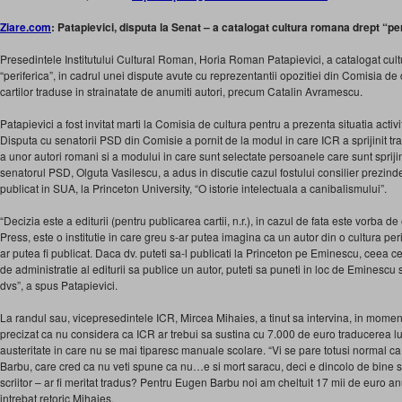
Ziare.com
: Patapievici, disputa la Senat – a catalogat cultura romana drept “pe
Presedintele Institutului Cultural Roman, Horia Roman Patapievici, a catalogat cu
“periferica”, in cadrul unei dispute avute cu reprezentantii opozitiei din Comisia de
cartilor traduse in strainatate de anumiti autori, precum Catalin Avramescu.
Patapievici a fost invitat marti la Comisia de cultura pentru a prezenta situatia activi
Disputa cu senatorii PSD din Comisie a pornit de la modul in care ICR a sprijinit tra
a unor autori romani si a modului in care sunt selectate persoanele care sunt sprijin
senatorul PSD, Olguta Vasilescu, a adus in discutie cazul fostului consilier prezind
publicat in SUA, la Princeton University, “O istorie intelectuala a canibalismului”.
“Decizia este a editurii (pentru publicarea cartii, n.r.), in cazul de fata este vorba d
Press, este o institutie in care greu s-ar putea imagina ca un autor din o cultura pe
ar putea fi publicat. Daca dv. puteti sa-l publicati la Princeton pe Eminescu, ceea
de administratie al editurii sa publice un autor, puteti sa puneti in loc de Eminescu si
dvs”, a spus Patapievici.
La randul sau, vicepresedintele ICR, Mircea Mihaies, a tinut sa intervina, in momen
precizat ca nu considera ca ICR ar trebui sa sustina cu 7.000 de euro traducerea lu
austeritate in care nu se mai tiparesc manuale scolare. “Vi se pare totusi normal 
Barbu, care cred ca nu veti spune ca nu…e si mort saracu, deci e dincolo de bine s
scriitor – ar fi meritat tradus? Pentru Eugen Barbu noi am cheltuit 17 mii de euro an
intrebat retoric Mihaies.