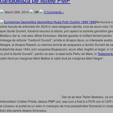
candideaza pe listele PMP
March 26th, 2014
VR
2 Comments »
Ne bucura ca
zilele trecute de articolele din ZIUA in care atrageam atentia, inca de acum vreo 10
spre Gurile Dunarii, folosind recursul la istorie, prin apelul la scrierile genialilor g
Bratianu dar si, mai ales, Mihai Eminescu. Marele gazetar si militant fervent pentru
intreaga de articole “Cestiunii Dunarii”, privita si dinspre Apus, cu interesele aust
Neagra, si dinspre Rasarit, cu vesnica dorinta de acaparare a Gurilor Dunarii de catr
indeplinita dupa 1944, prin ocuparea Bugeacului, acum aflat, ilegitim si ilegal, in U
cu jind la Gurile Dunarii”, pentru ca asa i-a lasat scris Petru cel Mare, in
Testamentu
catre Nord pe marginea Marii Baltice si catre Sud pe marginea Marii Negre”.
Dar ce se face Traian Basescu, ca un
hidrocefalul Cristian Preda, steaua PMP-ului, asa cum a fost si a PCR-ului si CDR-u
si Liiceanu si purtat ca un alien in marsupiu de inca presedintele Romaniei in ciuda 
totul alta parere despre Eminescu: