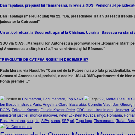
Dan Tapalaga, prepusul lui Tismaneanu, in revista GDS: Pensionati-l pe judeca
Dan Tapalaga (mereu actual) via 22: “Da, presedintele Traian Basescu trebuie p
judecator la Cotroceni”
Un articol refuzat la Bucuresti, aparut la Chisinau. Ucraina: Basescu va sfarsi 
SBU via CIAS: „Mareşalul Ion Antonescu a promovat ideile „României Mari” pe c
şi Antonescu au sfârşit-o rău, îi va veni rândul şi lui Băsescu”
“REVOLUTIE DE CATIFEA ROSIE” IN DECEMBRIE?
Radu Moraru via Nasul.Tv: “Cum cei de la Putere nu au o fata prezidentiabila, v
Geoana si Antonescu si, probabil, o coalitie USL+UDMR+parlamentari de bine ca
Ponta premier…”
Posted in
Colimatorul
,
Documentare
,
Top News
Tags:
22
,
Andrei Plesu si S
Ion Iliescu in strada Paris
,
Angelina Olaru
,
Basarabia
,
Corneliu Vlad
,
Dan Gheorgh
DGPA
,
Eckstein Kovacs
,
Ekstein Kovacs Peter
,
GDS – noul komintern
,
Hotnews
,
K
ministerul justitiei
,
monica macovei
,
Peter Eckstein Kovacs
,
rmgc
,
Romania
,
Roman
Rosia Montana
,
sbu
,
sie
,
SIPA
,
soros
,
SPP
,
sri
,
Tapa laga
,
Tismaneanu
,
Traian Bas
No Comments »
Fantoma de la Opera: Monica Macovei, a