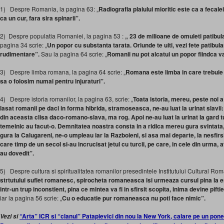
1) Despre Romania, la pagina 63: „
Radiografia plaiului mioritic este ca a fecale
ca un cur, fara sira spinarii”.
2) Despre populatia Romaniei, la pagina 53 :
„ 23 de milioane de omuleti patibul
pagina 34 scrie: „
Un popor cu substanta tarata. Oriunde te uiti, vezi fete patibula
rudimentare”.
Sau la pagina 64 scrie: „
Romanii nu pot alcatui un popor fiindca v
3) Despre limba romana, la pagina 64 scrie: „
Romana este limba in care trebuie
sa o folosim numai pentru injuraturi”.
4) Despre istoria romanilor, la pagina 63, scrie: „
Toata istoria, mereu, peste noi a
lasat romanii pe daci in forma hibrida, stramoseasca, ne-au luat la urinat slav
din aceasta clisa daco-romano-slava, ma rog. Apoi ne-au luat la urinat la gard t
temeinic au facut-o. Demnitatea noastra consta in a ridica mereu gura svintata,
gura la Calugareni, ne-o umpleau iar la Razboieni, si asa mai departe, la nesfirsit
care timp de un secol si-au incrucisat jetul cu turcii, pe care, in cele din urma, 
au dovedit”.
5) Despre cultura si spiritualitatea romanilor presedintele Institutului Cultural Roma
stгtutului suflet romanesc, spirocheta romaneasca isi urmeaza cursul pina la er
intr-un trup inconstient, pina ce mintea va fi in sfirsit scopita, inima devine pift
iar la pagina 56 scrie: „
Cu o educatie pur romaneasca nu poti face nimic”.
“Arta” ICR si “clanul” Patapievici din nou la New York, calare pe un ponei
Vezi si