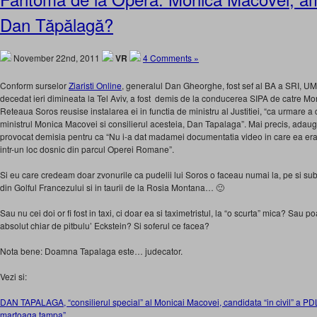
Dan Tăpălagă?
November 22nd, 2011
VR
4 Comments »
Conform surselor
Ziaristi Online
, generalul Dan Gheorghe, fost sef al BA a SRI, UM
decedat ieri dimineata la Tel Aviv, a fost demis de la conducerea SIPA de catre 
Reteaua Soros reusise instalarea ei in functia de ministru al Justitiei, “ca urmare a
ministrul Monica Macovei si consilierul acesteia, Dan Tapalaga”. Mai precis, adauga
provocat demisia pentru ca “Nu i-a dat madamei documentatia video in care ea era a
intr-un loc dosnic din parcul Operei Romane”.
Si eu care credeam doar zvonurile ca pudelii lui Soros o faceau numai la, pe si sub
din Golful Francezului si in taurii de la Rosia Montana… 🙂
Sau nu cei doi or fi fost in taxi, ci doar ea si taximetristul, la “o scurta” mica? Sau p
absolut chiar de pitbulu’ Eckstein? Si soferul ce facea?
Nota bene: Doamna Tapalaga este… judecator.
Vezi si:
DAN TAPALAGA, “consilierul special” al Monicai Macovei, candidata “in civil” a P
martoaga tampa”