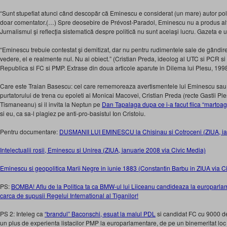
“Sunt stupefiat atunci când descopăr că Eminescu e consi­derat (un mare) autor polit
doar comentator.(…) Spre deosebire de Prévost-Paradol, Eminescu nu a pro­dus alt
Jur­nalismul şi reflecţia siste­matică despre politică nu sunt acelaşi lucru. Gazeta e u
“Eminescu trebuie contestat şi demitizat, dar nu pentru rudi­mentele sale de gândire
vedere, el e realmente nul. Nu ai obiect.” (Cristian Preda, ideolog al UTC si PCR s
Republica si FC si PMP. Extrase din doua articole aparute in Dilema lui Plesu, 199
Care este Traian Basescu: cel care rememoreaza avertismentele lui Eminescu sau ce
purtatorului de trena cu epoleti ai Monicai Macovei, Cristian Preda (recte Gastii Ple
Tismaneanu) si il invita la Neptun pe
Dan Tapalaga dupa ce i-a facut fiica “martoa
si eu, ca sa-l plagiez pe anti-pro-basistul Ion Cristoiu.
Pentru documentare:
DUSMANII LUI EMINESCU la Chisinau si Cotroceni (ZIUA, ian
Intelectualii rosii, Eminescu si Unirea (ZIUA, ianuarie 2008 via Civic Media)
Eminescu si geopolitica Marii Negre in iunie 1883 (Constantin Barbu in ZIUA via C
PS:
BOMBA! Aflu de la Politica ta ca BMW-ul lui Liiceanu candideaza la europarla
carca de supusii Regelui International al Tiganilor!
PS 2: Inteleg ca
“brandul” Baconschi, esuat la malul PDL
si candidat FC cu 9000 de 
un plus de experienta listacilor PMP la europarlamentare, de pe un binemeritat loc 