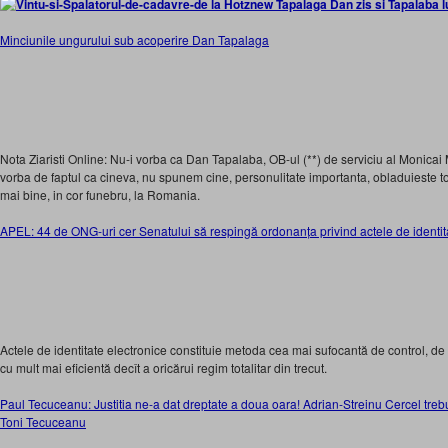
Minciunile ungurului sub acoperire Dan Tapalaga
Nota Ziaristi Online: Nu-i vorba ca Dan Tapalaba, OB-ul (**) de serviciu al Monicai M
vorba de faptul ca cineva, nu spunem cine, personulitate importanta, obladuieste to
mai bine, in cor funebru, la Romania.
APEL: 44 de ONG-uri cer Senatului să respingă ordonanța privind actele de identit
Actele de identitate electronice constituie metoda cea mai sufocantă de control, de u
cu mult mai eficientă decît a oricărui regim totalitar din trecut.
Paul Tecuceanu: Justitia ne-a dat dreptate a doua oara! Adrian-Streinu Cercel trebu
Toni Tecuceanu