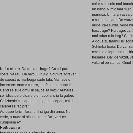
chiar si in cele mai banale
un banc. Nimic mai mult. 
manusa. Un taran avea o 
o scoate la targ. De van
aude, ca-i surda. Vede bi
tras, trage? Nu trage, ca-i
mai adus-o la targ? Sa-mi
A doua zi, taranul isi sco
Schimba foaia. De vanza
ceva ca o iepuroaica. Urla
tresarire. Da’, de vazut, 
vulturul pe stanca. Omul i
Nici o clipire. Da de tras, trage? Ca-mi pare
costeliva rau. Ca bivolul in jug! Scutura zdravan
de capastru, martoaga cade lata. Mai face o
incercare: macar calare, tine? Jar mananca!
Cand se suie omul in sa, ce sa vezi? Aratarea
se ridica pe picioarele dinapoi si o ia la galop.
Se izbeste cu capatana in primul copac, cal si
calaret se fac praf.
Aproape fericit, taranul ii striga din urma: Nu
vede, n-aude si nici nu trage! Da’, vezi ce
curajoasa e?
HotNews.ro
Intrebarea mea e simpla: daca