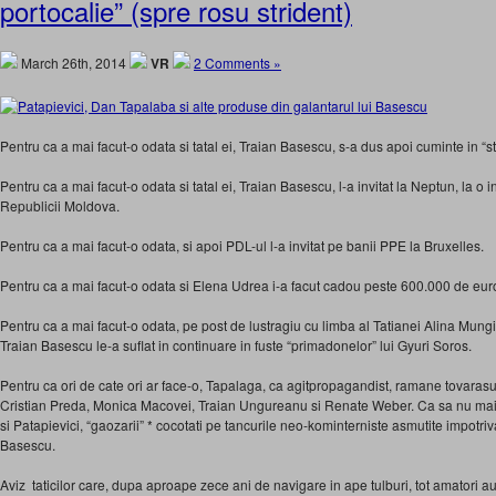
portocalie” (spre rosu strident)
March 26th, 2014
VR
2 Comments »
Pentru ca a mai facut-o odata si tatal ei, Traian Basescu, s-a dus apoi cuminte in “
Pentru ca a mai facut-o odata si tatal ei, Traian Basescu, l-a invitat la Neptun, la o 
Republicii Moldova.
Pentru ca a mai facut-o odata, si apoi PDL-ul l-a invitat pe banii PPE la Bruxelles.
Pentru ca a mai facut-o odata si Elena Udrea i-a facut cadou peste 600.000 de eur
Pentru ca a mai facut-o odata, pe post de lustragiu cu limba al Tatianei Alina Mungi
Traian Basescu le-a suflat in continuare in fuste “primadonelor” lui Gyuri Soros.
Pentru ca ori de cate ori ar face-o, Tapalaga, ca agitpropagandist, ramane tovaras
Cristian Preda, Monica Macovei, Traian Ungureanu si Renate Weber. Ca sa nu ma
si Patapievici, “gaozarii” * cocotati pe tancurile neo-kominterniste asmutite impot
Basescu.
Aviz taticilor care, dupa aproape zece ani de navigare in ape tulburi, tot amatori 