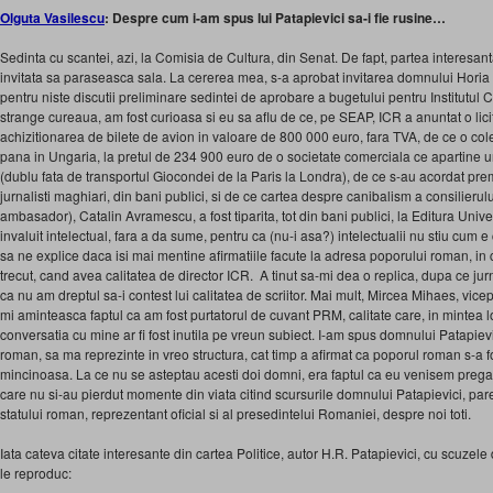
Olguta Vasilescu
: Despre cum i-am spus lui Patapievici sa-i fie rusine…
Sedinta cu scantei, azi, la Comisia de Cultura, din Senat. De fapt, partea interesan
invitata sa paraseasca sala. La cererea mea, s-a aprobat invitarea domnului Horia
pentru niste discutii preliminare sedintei de aprobare a bugetului pentru Institutul
strange cureaua, am fost curioasa si eu sa aflu de ce, pe SEAP, ICR a anuntat o lici
achizitionarea de bilete de avion in valoare de 800 000 euro, fara TVA, de ce o cole
pana in Ungaria, la pretul de 234 900 euro de o societate comerciala ce apartine
(dublu fata de transportul Giocondei de la Paris la Londra), de ce s-au acordat pre
jurnalisti maghiari, din bani publici, si de ce cartea despre canibalism a consilierulu
ambasador), Catalin Avramescu, a fost tiparita, tot din bani publici, la Editura Univ
invaluit intelectual, fara a da sume, pentru ca (nu-i asa?) intelectualii nu stiu cum e c
sa ne explice daca isi mai mentine afirmatiile facute la adresa poporului roman, in c
trecut, cand avea calitatea de director ICR. A tinut sa-mi dea o replica, dupa ce jurnal
ca nu am dreptul sa-i contest lui calitatea de scriitor. Mai mult, Mircea Mihaes, vice
mi aminteasca faptul ca am fost purtatorul de cuvant PRM, calitate care, in mintea lo
conversatia cu mine ar fi fost inutila pe vreun subiect. I-am spus domnului Patapiev
roman, sa ma reprezinte in vreo structura, cat timp a afirmat ca poporul roman s-a f
mincinoasa. La ce nu se asteptau acesti doi domni, era faptul ca eu venisem pregatita
care nu si-au pierdut momente din viata citind scursurile domnului Patapievici, pare
statului roman, reprezentant oficial si al presedintelui Romaniei, despre noi toti.
Iata cateva citate interesante din cartea Politice, autor H.R. Patapievici, cu scuzele d
le reproduc: