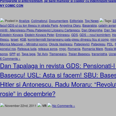
Pornografie si anticrestinism, pe banii mamelor si copiilor cu indemnizatii taiate
NY COMIC CON
Posted in
Analize
,
Colimatorul
,
Documentare
,
Editoriale
,
Top News
Tags:
2
facut GDS-ul cu Ion Iliescu in strada Paris
,
Angelina Olaru
,
Basarabia
,
catalin avr
mintii - Manolescu Plesu Patapievici Liiceanu Cartarescu
,
Dan Gheorghe
,
Dan Tap
Eckstein Kovacs
,
Ekstein Kovacs Peter
,
Eminescu
,
GDS
,
GDS – noul komintern
,
Ho
Iliescu
,
Israel
,
KGB
,
kominternistii tismaneanu pata-plesu dinescu ticu si comp
,
mini
Monica Macovei – Ministrul porno
,
Olguta Vasilescu
,
Patapievici
,
Pataplesu
,
PDL
,
poneiul ros
,
Reteaua Iuda
,
reteaua soros
,
rmgc
,
Romania
,
Romania Mare
,
Rosia 
soros
,
SPP
,
sri
,
Tapa laga
,
Tel Aviv
,
Tismaneanu
,
Traian Basescu
,
transnistria
,
Ucra
6 Comments »
Dan Tapalaga in revista GDS: Pensionati-l
Basescu! USL: Asta si facem! SBU: Bases
Hitler si Antonescu. Radu Moraru: “Revolut
rosie” in decembrie?
November 22nd, 2011
VR
No Comments »