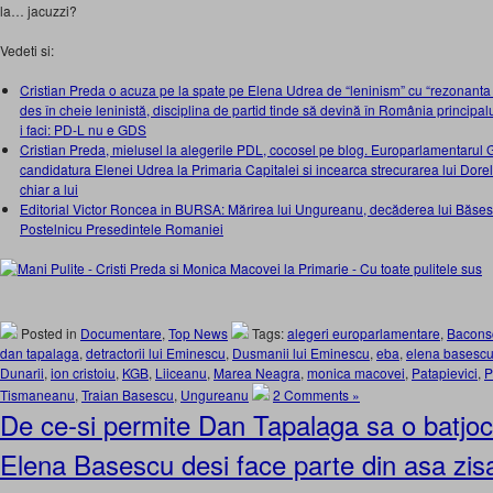
la… jacuzzi?
Vedeti si:
Cristian Preda o acuza pe la spate pe Elena Udrea de “leninism” cu “rezonanta c
des în cheie leninistă, disciplina de partid tinde să devină în România principalul
i faci: PD-L nu e GDS
Cristian Preda, mielusel la alegerile PDL, cocosel pe blog. Europarlamentarul G
candidatura Elenei Udrea la Primaria Capitalei si incearca strecurarea lui Dore
chiar a lui
Editorial Victor Roncea in BURSA: Mărirea lui Ungureanu, decăderea lui Băse
Postelnicu Presedintele Romaniei
Posted in
Documentare
,
Top News
Tags:
alegeri europarlamentare
,
Bacons
dan tapalaga
,
detractorii lui Eminescu
,
Dusmanii lui Eminescu
,
eba
,
elena basesc
Dunarii
,
ion cristoiu
,
KGB
,
Liiceanu
,
Marea Neagra
,
monica macovei
,
Patapievici
,
P
Tismaneanu
,
Traian Basescu
,
Ungureanu
2 Comments »
De ce-si permite Dan Tapalaga sa o batjo
Elena Basescu desi face parte din asa zis