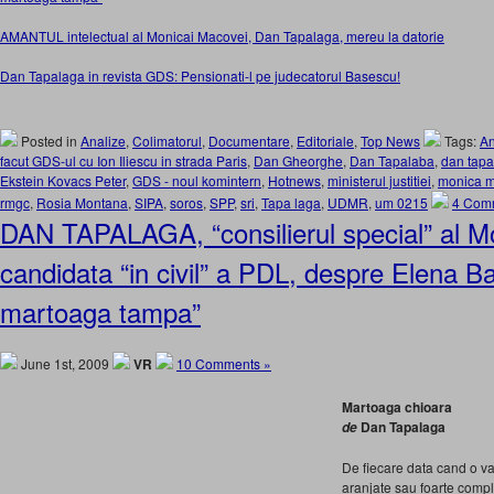
AMANTUL intelectual al Monicai Macovei, Dan Tapalaga, mereu la datorie
Dan Tapalaga in revista GDS: Pensionati-l pe judecatorul Basescu!
Posted in
Analize
,
Colimatorul
,
Documentare
,
Editoriale
,
Top News
Tags:
An
facut GDS-ul cu Ion Iliescu in strada Paris
,
Dan Gheorghe
,
Dan Tapalaba
,
dan tapa
Ekstein Kovacs Peter
,
GDS - noul komintern
,
Hotnews
,
ministerul justitiei
,
monica m
rmgc
,
Rosia Montana
,
SIPA
,
soros
,
SPP
,
sri
,
Tapa laga
,
UDMR
,
um 0215
4 Com
DAN TAPALAGA, “consilierul special” al M
candidata “in civil” a PDL, despre Elena B
martoaga tampa”
June 1st, 2009
VR
10 Comments »
Martoaga chioara
Dan Tapalaga
de
De fiecare data cand o vad
aranjate sau foarte compl