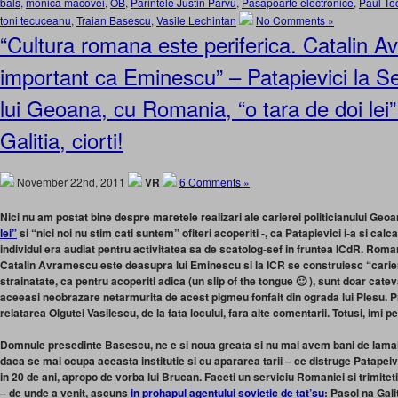
bals
,
monica macovei
,
OB
,
Parintele Justin Parvu
,
Pasapoarte electronice
,
Paul Te
toni tecuceanu
,
Traian Basescu
,
Vasile Lechintan
No Comments »
“Cultura romana este periferica. Catalin 
important ca Eminescu” – Patapievici la S
lui Geoana, cu Romania, “o tara de doi lei”
Galitia, ciorti!
November 22nd, 2011
VR
6 Comments »
Nici nu am postat bine despre maretele realizari ale carierei politicianului Geo
lei”
si “nici noi nu stim cati suntem” ofiteri acoperiti -, ca Patapievici i-a si cal
individul era audiat pentru activitatea sa de scatolog-sef in fruntea ICdR. Roman
Catalin Avramescu este deasupra lui Eminescu si la ICR se construiesc “cariere 
strainatate, ca pentru acoperiti adica (un slip of the tongue 🙂 ), sunt doar catev
aceeasi neobrazare netarmurita de acest pigmeu fonfait din ograda lui Plesu. Pr
relatarea Olgutei Vasilescu, de la fata locului, fara alte comentarii. Totusi, imi p
Domnule presedinte Basescu, ne e si noua greata si nu mai avem bani de lamai
daca se mai ocupa aceasta institutie si cu apararea tarii – ce distruge Patapeivic
in 20 de ani, apropo de vorba lui Brucan. Faceti un serviciu Romaniei si trimiteti
– de unde a venit, ascuns
in prohapul agentului sovietic de tat’su
: Pasol na Galit