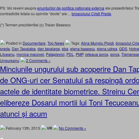
PS: Voi reveni asupra
enunturilor de politica nationala externa
ale presedintelui Tr
contradictie totala cu opiniile “docte” ale…
broscoiului Cristi Preda
.
(*) Termen prezidential (c) Traian Basescu
Posted in
Documentare
,
Top News
Tags:
Alina Mungiu Pipidi
,
broscoiul Cri
preda
,
Dan Tapalaba
,
dan tapalaga
,
eba
,
elena basescu
,
elena udrea
,
GDS
,
Hotn
Liiceanu
,
monica macovei
,
Patapievici
,
PDL
,
PMP
,
reteaua soros
,
soros
,
Tismanea
Ungureanu
2 Comments »
Minciunile ungurului sub acoperire Dan T
de ONG-uri cer Senatului să respingă ordo
actele de identitate biometrice. Streinu Cer
elibereze Dosarul mortii lui Toni Tecucean
atunci și acum
February 13th, 2013
VR
No Comments »