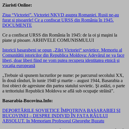
Ziaristi Online:
Ziua “Victoriei”. Victoriei NKVD asupra Romaniei. Rusii ne-au
furat si pisoarele! Ce a confiscat URSS din România în 1945.
DOCUMENTE
Ce a confiscat URSS din România în 1945: de la oi şi maşini la
piane şi pisoare. ARHIVELE COMUNISMULUI
Istoricii basarabeni se opun „Zilei Victoriei“ sovietice. Memoriu al
Comunităţii istoricilor din Republica Moldova: Adevărul ne va face
liberi, doar liberi fiind ne vom putea recupera identitatea etnică şi
vocaţia europeană
„Trebuie să spunem lucrurilor pe nume: pe parcursul secolului XX,
în două rânduri, în iunie 1940 şi martie – august 1944, Basarabia a
fost obiect de agresiune din partea statului sovietic. Şi astăzi, o parte
a teritoriului Republicii Moldova se află sub ocupaţie străină”.
Basarabia-Bucovina.Info:
DEPORTĂRILE SOVIETICE ÎMPOTRIVA BASARABIEI ŞI
BUCOVINEI – DESPRE INDIVID ÎN FAŢA RĂULUI
ABSOLUT. In Memoriam Profesorul Gheorghe Buzatu