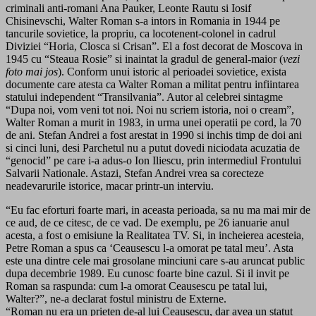
criminali anti-romani Ana Pauker, Leonte Rautu si Iosif
Chisinevschi, Walter Roman s-a intors in Romania in 1944 pe
tancurile sovietice, la propriu, ca locotenent-colonel in cadrul
Diviziei “Horia, Closca si Crisan”. El a fost decorat de Moscova in
1945 cu “Steaua Rosie” si inaintat la gradul de general-maior (
vezi
foto mai jos
). Conform unui istoric al perioadei sovietice, exista
documente care atesta ca Walter Roman a militat pentru infiintarea
statului independent “Transilvania”. Autor al celebrei sintagme
“Dupa noi, vom veni tot noi. Noi nu scriem istoria, noi o cream”,
Walter Roman a murit in 1983, in urma unei operatii pe cord, la 70
de ani. Stefan Andrei a fost arestat in 1990 si inchis timp de doi ani
si cinci luni, desi Parchetul nu a putut dovedi niciodata acuzatia de
“genocid” pe care i-a adus-o Ion Iliescu, prin intermediul Frontului
Salvarii Nationale. Astazi, Stefan Andrei vrea sa corecteze
neadevarurile istorice, macar printr-un interviu.
“Eu fac eforturi foarte mari, in aceasta perioada, sa nu ma mai mir de
ce aud, de ce citesc, de ce vad. De exemplu, pe 26 ianuarie anul
acesta, a fost o emisiune la Realitatea TV. Si, in incheierea acesteia,
Petre Roman a spus ca ‘Ceausescu l-a omorat pe tatal meu’. Asta
este una dintre cele mai grosolane minciuni care s-au aruncat public
dupa decembrie 1989. Eu cunosc foarte bine cazul. Si il invit pe
Roman sa raspunda: cum l-a omorat Ceausescu pe tatal lui,
Walter?”, ne-a declarat fostul ministru de Externe.
“Roman nu era un prieten de-al lui Ceausescu, dar avea un statut