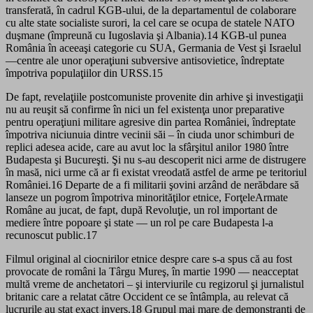
transferată, în cadrul KGB-ului, de la departamentul de colaborare
cu alte state socialiste surori, la cel care se ocupa de statele NATO
duşmane (împreună cu Iugoslavia şi Albania).14 KGB-ul punea
România în aceeaşi categorie cu SUA, Germania de Vest şi Israelul
—centre ale unor operaţiuni subversive antisovietice, îndreptate
împotriva populaţiilor din URSS.15
De fapt, revelaţiile postcomuniste provenite din arhive şi investigaţii
nu au reuşit să confirme în nici un fel existenţa unor preparative
pentru operaţiuni militare agresive din partea României, îndreptate
împotriva niciunuia dintre vecinii săi – în ciuda unor schimburi de
replici adesea acide, care au avut loc la sfârşitul anilor 1980 între
Budapesta şi Bucureşti. Şi nu s-au descoperit nici arme de distrugere
în masă, nici urme că ar fi existat vreodată astfel de arme pe teritoriul
României.16 Departe de a fi militarii şovini arzând de nerăbdare să
lanseze un pogrom împotriva minorităţilor etnice, ForţeleArmate
Române au jucat, de fapt, după Revoluţie, un rol important de
mediere între popoare şi state — un rol pe care Budapesta l-a
recunoscut public.17
Filmul original al ciocnirilor etnice despre care s-a spus că au fost
provocate de români la Târgu Mureş, în martie 1990 — neacceptat
multă vreme de anchetatori – şi interviurile cu regizorul şi jurnalistul
britanic care a relatat către Occident ce se întâmpla, au relevat că
lucrurile au stat exact invers.18 Grupul mai mare de demonstranţi de