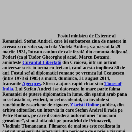
Fostul ministru de Externe al
Romaniei, Stefan Andrei, care isi sarbatorea ziua de nastere in
aceeasi zi cu sotia sa, actrita Violeta Andrei,
s-a născut la 29
martie 1931
, într-un canton de cale ferată din comuna doljeană
Podari (ca şi Tudor Gheorghe şi acad. Marcu Botzan),
aminteste
Cuvantul Libertatii
din Craiova, intr-un articol
aniversar scris in urma cu trei ani, cand acesta implinea 80 de
ani. Fostul sef al diplomatiei romane pe vremea lui Ceausescu
(
intre 1978 si 1985
) a murit, duminica, 31 august 2014,
transmite
Agerpres
. Stirea a ajuns rapid chiar si in
Times of
India
. Lui Stefan Andrei i se datoreaza in mare parte faima
Romaniei de putere diplomatica in lume, din spatiul arab pana
in cel asiatic si, evident, in cel occidental, cu invidiile si
ranchiunile rasaritene de rigoare.
Ziaristi Online
publica, din
arhiva editorilor, un interviu in care Stefan Andrei il rade pe
Petre Roman, pe care il considera autorul unei “minciuni
grosolane”, si nu-l uita nici pe puradelul de Primaverii,
Vladimir Tismaneanu. Filmarea de mai sus este realizata in
cadrul unei serii de interviuri din perioada de glorie a ziarului