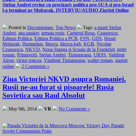
Stefan Andrei revine cu precizari: politica pro-SUA si pro-Israel
l-a terminat pe Mubarak. INTERVIU/AUDIO Ziaristi Online
Posted in
Documentare
,
Top News
Tags:
a murit Stefan
Andrei
,
ana pauker
,
armata rosie
,
Cartierul Rosu
,
Ceausescu
,
Editura Politica
,
Editura Politica a PCR
,
FSN
,
GDS
,
Hosni
Mubarak
,
Humanitas
,
Iliescu
,
iliescu-kgb
,
KGB
,
Nicolae
Ceausescu
,
NKVD
,
Noua Stanga si Scoala de la Frankfurt
,
petre
roman
,
Primaverii
,
Stefan Andrei
,
Tismaneanu
,
URSS
,
Valdimir
Alexe
,
victor roncea
,
Vladimir Tismaneanu
,
walter roman
,
ziaristi
online
2 Comments »
Ziua Victoriei NKVD asupra Romaniei.
Rusii ne-au furat si pisoarele! Rusia
Sovietica sau Raul Absolut
May 9th, 2014
VR
No Comments »