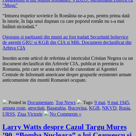
“Moşu”
“Intrarea trupelor sovietice în România ne-a pus, pentru prima dată
în istorie, în faţa unui duşman cu care poporul român nu s-a mai
întâlnit niciodată.”
Ogoranu si partizanii din munti au fost tradati Securitatii bolsevice
de agentii GRU si KGB din CIA si MI6. Document declasificat din
Arhiva CIA
Insotim aceste articol de referinta al istoricului Cristian Negrea cu un
document declasificat din Arhivele CIA, publicat in premiera in
Romania, prin care se arata nivelul de cunostinte al Agentiei
Centrale de Informatii americane despre grupurile rezistentei armate
anticomuniste din muntii Romaniei ocupate.
Posted in
Documentare
,
Top News
Tags:
9 mai
,
9 mai 1945
,
armata rosie
,
atrocitati
,
Basarabia
,
Bucovina
,
KGB
,
NKVD
,
Rusia
,
URSS
,
Ziua Victorie
No Comments »
Larry Watts despre Cazul Targu Mures
’90, “Bomba Nucleara” a lui Ceausescu si