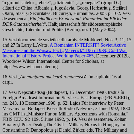
în grupul statelor „rebele“, „dizidente“ şi „renegate“ (grupul G)
alături de China, Albania şi Iugoslavia. Georg Herbstritt şi Stejărel
Olaru, Stasi şi Securitatea, Bucureşti, Humanitas, 2005, p. 102. Vezi
de asemenea „
Ein feindliches Bruderland. Rumänien im Blick der
DDR-Staatssicherheit
“, Halbjahresschrift für südosteuropäische
Geschichte, Literatur und Politik (Berlin), no. 1 (May 2004).
15 Vezi documentele sovietice din arhivele Moldovei, Nos. 3, 11, 15
and 27 în Larry L.Watts,
A Romanian INTERKIT? Soviet Active
Measures and the Warsaw Pact „Maverick“ 1965-1989, Cold War
International History Project Working Paper #65
, December 2012b,
Woodrow Wilson International Center for Scholars, at
https://www.wilsoncenter.org
16 Vezi „
Ameninţarea nucleară românească
“ în capitolul 16 al
cărţii.
17 Vezi Nepszabadsag (Budapest), 15 December 1990, tradus în
Foreign Broadcast Information Service – East Europe (FBIS-EEU),
no. 243, 18 December 1990, p. 62; Lajos Für interview by Peter
Marvanyi on Budapest Kossuth Radio Network, 3 June 1992, 1830
hrs GMT in „Minister Fur on Military Agreements with Romania,“
FBIS-EEU-92-109, 5 June 1992, p. 19. Vezi de asemenea, Zoltan
Barany şi Peter Deak „The Civil – Military Nexus in Hungary“ în
Constantine P. Danopolous şi Daniel Zirker, eds, The Military and