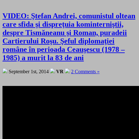
VIDEO: Ştefan Andrei, comunistul oltean
care sfida şi dispreţuia kominterniştii,
despre Tismăneanu şi Roman, puradeii
Cartierului Roşu. Şeful diplomaţiei
române în perioada Ceauşescu (1978 –
1985) a murit la 83 de ani
September 1st, 2014
VR
2 Comments »