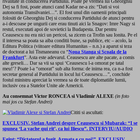
rivalitate in conducerea Partidului. Poate pe vremea lui Gheorghiu
Dej sa fi fost, poate atunci cand Kadar ne-a zis: “Dati si voi
autonomia Transilvaniei…”. El fost unul din oamenii principali
folositi de Gheorghiu Dej si conducerea Partidului de atunci pentru
a-i descoase pe ungurii care erau tinuti aici la Snagov: Imre Nagy si
restul, executati apoi de sovietici la Budapesta. Dar pentru
Ceausescu nu era nici un pericol, sa zicem ca Trofin sau Ionita. Pe el
il interesa sa poata sa aiba conditii bune, sa publice, etc – acolo, la
Editura Politica (viitoare editura Humanitas – n.n.) a aparut si teza
de doctorat a lui Tismaneanu cu “
Noua Stanga si Scoala de la
Frankfurt
”. Asta este adevarul. Ceausescu are alte pacate, a comis
alte greseli… Dar sa vii sa spui ‘Ceausescu l-a omorat pe tatal
meu!’? Poate l-a “omorat” sub alta forma: de inima rea, ca n-a fost
secretar general al Partidului in locul lui Ceausescu…”, conchide
fostul ministru apreciat la vremea sa de toate diplomatiile lumii,
inclusiv cea a Statelor Unite ale Americii.
Au consemnat Victor RONCEA si Vladimir ALEXE
(in foto
mai jos cu Stefan Andrei)
Cititi si ascultati:
EXCLUSIV. Stefan Andrei despre Ceausescu si Mubarak: “I se
spunea ‘La vache qui rit’, ca lui Iliescu”. INTERVIU/AUDIO
Egipt: “Dictatorul a fugit. Armata e cu noi!”. EXCLUSIV.