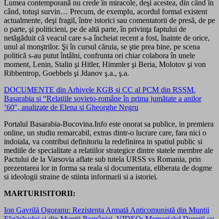
Lumea contemporană nu crede în miracole, deşi acestea, din când în
când, totuşi survin… Precum, de exemplu, acordul formal existent
actualmente, deşi fragil, între istorici sau comentatorii de presă, de pe
o parte, şi politicieni, pe de altă parte, în privinţa faptului de
netăgăduit că veacul care s-a încheiat recent a fost, înainte de orice,
unul al monştrilor. Şi în cursul căruia, se ştie prea bine, pe scena
politică s-au putut întâlni, confrunta ori chiar colabora în unele
moment, Lenin, Stalin şi Hitler, Himmler şi Beria, Molotov şi von
Ribbentrop, Goebbels şi Jdanov ş.a., ş.a.
DOCUMENTE din Arhivele KGB si CC al PCM din RSSM.
Basarabia si “Relaţiile sovieto-române în prima jumătate a anilor
’60″, analizate de Elena si Gheorghe Negru
Portalul Basarabia-Bucovina.Info este onorat sa publice, in premiera
online, un studiu remarcabil, extras dintr-o lucrare care, fara nici o
indoiala, va contribui definitoriu la redefinirea in spatiul public si
mediile de specialitate a relatiilor strategice dintre statele membre ale
Pactului de la Varsovia aflate sub tutela URSS vs Romania, prin
prezentarea lor in forma sa reala si documentata, eliberata de dogme
si ideologii straine de stiinta informarii si a istoriei.
MARTURISITORII:
Ion Gavrilă Ogoranu: Rezistenţa Armată Anticomunistă din Munţii
Făgărăşului şi din Munţii României. VIDEO: Memorialul Durerii cu