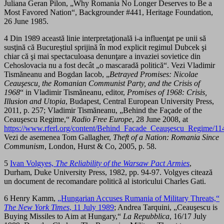
Juliana Geran Pilon, „Why Romania No Longer Deserves to Be a
Most Favored Nation“, Backgrounder #441, Heritage Foundation,
26 June 1985.
4 Din 1989 această linie interpretaţională i-a influenţat pe unii să
susţină că Bucureştiul sprijină în mod explicit regimul Dubcek şi
chiar că şi mai spectaculoasa denunţare a invaziei sovietice din
Cehoslovacia nu a fost decât „o mascaradă politică“. Vezi Vladimir
Tismăneanu and Bogdan Iacob, „
Betrayed Promises: Nicolae
Ceauşescu, the Romanian Communist Party, and the Crisis of
1968
“ in Vladimir Tismăneanu, editor,
Promises
of 1968: Crisis,
Illusion and Utopia
, Budapest, Central European University Press,
2011, p. 257; Vladimir Tismăneanu, „Behind the Façade of the
Ceauşescu Regime,“
Radio Free Europe
, 28 June 2008, at
https://www.rferl.org/content/Behind_Facade_Ceauşescu_Regime/11
Vezi de asemenea Tom Gallagher,
Theft of a Nation: Romania Since
Communism
, London, Hurst & Co, 2005, p. 58.
5
Ivan Volgyes,
The Reliability of the Warsaw Pact Armies
,
Durham, Duke University Press, 1982, pp. 94-97. Volgyes citează
un document de recomandare politică al istoricului Charles Gati.
6 Henry Kamm,
„Hungarian Accuses Rumania of Military Threats,“
The New York Times
, 11 July 1989
; Andrea Tarquini, „Ceauşescu is
Buying Missiles to Aim at Hungary,“
La Repubblica
, 16/17 July