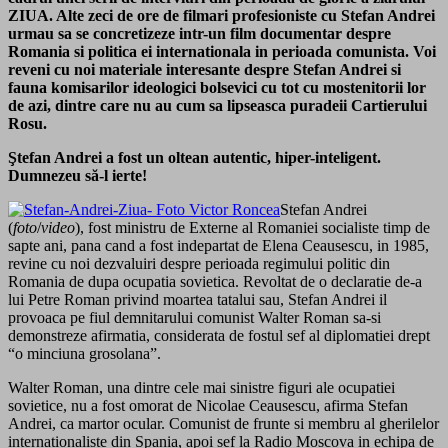
ZIUA. Alte zeci de ore de filmari profesioniste cu Stefan Andrei
urmau sa se concretizeze intr-un film documentar despre
Romania si politica ei internationala in perioada comunista. Voi
reveni cu noi materiale interesante despre Stefan Andrei si
fauna komisarilor ideologici bolsevici cu tot cu mostenitorii lor
de azi, dintre care nu au cum sa lipseasca puradeii Cartierului
Rosu.
Ştefan Andrei a fost un oltean autentic, hiper-inteligent.
Dumnezeu să-l ierte!
Stefan Andrei
(
foto
/
video
), fost ministru de Externe al Romaniei socialiste timp de
sapte ani, pana cand a fost indepartat de Elena Ceausescu, in 1985,
revine cu noi dezvaluiri despre perioada regimului politic din
Romania de dupa ocupatia sovietica. Revoltat de o declaratie de-a
lui Petre Roman privind moartea tatalui sau, Stefan Andrei il
provoaca pe fiul demnitarului comunist Walter Roman sa-si
demonstreze afirmatia, considerata de fostul sef al diplomatiei drept
“o minciuna grosolana”.
Walter Roman, una dintre cele mai sinistre figuri ale ocupatiei
sovietice, nu a fost omorat de Nicolae Ceausescu, afirma Stefan
Andrei, ca martor ocular. Comunist de frunte si membru al gherilelor
internationaliste din Spania, apoi sef la Radio Moscova in echipa de