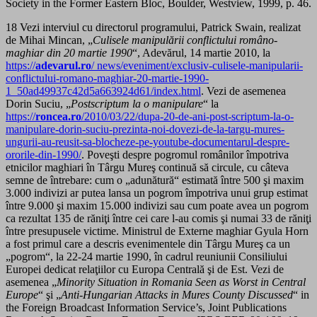
Society in the Former Eastern Bloc, Boulder, Westview, 1999, p. 46.
18 Vezi interviul cu directorul programului, Patrick Swain, realizat
de Mihai Mincan, „
Culisele manipulării conflictului româno-
maghiar din 20 martie 1990
“, Adevărul, 14 martie 2010, la
https://
adevarul.ro
/ news/eveniment/exclusiv-culisele-manipularii-
conflictului-romano-maghiar-20-martie-1990-
1_50ad49937c42d5a663924d61/index.html
. Vezi de asemenea
Dorin Suciu, „
Postscriptum la o manipulare
“ la
https://
roncea.ro
/2010/03/22/dupa-20-de-ani-post-scriptum-la-o-
manipulare-dorin-suciu-prezinta-noi-dovezi-de-la-targu-mures-
ungurii-au-reusit-sa-blocheze-pe-youtube-documentarul-despre-
ororile-din-1990/
. Poveşti despre pogromul românilor împotriva
etnicilor maghiari în Târgu Mureş continuă să circule, cu câteva
semne de întrebare: cum o „adunătură“ estimată între 500 şi maxim
3.000 indivizi ar putea lansa un pogrom împotriva unui grup estimat
între 9.000 şi maxim 15.000 indivizi sau cum poate avea un pogrom
ca rezultat 135 de răniţi între cei care l-au comis şi numai 33 de răniţi
între presupusele victime. Ministrul de Externe maghiar Gyula Horn
a fost primul care a descris evenimentele din Târgu Mureş ca un
„pogrom“, la 22-24 martie 1990, în cadrul reuniunii Consiliului
Europei dedicat relaţiilor cu Europa Centrală şi de Est. Vezi de
asemenea „
Minority Situation in Romania Seen as Worst in Central
Europe
“ şi „
Anti-Hungarian Attacks in Mures County Discussed
“ in
the Foreign Broadcast Information Service’s, Joint Publications