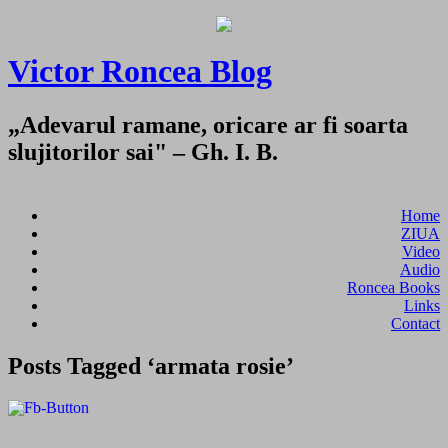
Victor Roncea Blog
„Adevarul ramane, oricare ar fi soarta
slujitorilor sai" – Gh. I. B.
Home
ZIUA
Video
Audio
Roncea Books
Links
Contact
Posts Tagged ‘armata rosie’