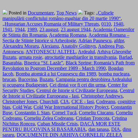
Posted in
Documentare
,
Top News
Tags:
„Culisele
manipulării conflictului româno-maghiar din 20 martie 1990“
,
„Hungarian Accuses Rumania of Military Threats
,
0110
,
1940
,
1941
,
1944
,
1989
,
23 august
,
23 august 1944
,
Academia Oamenilor
de Stiinta din Romania
,
Academia Romana
,
Academia Romana –
Sectia de Stiinte Istorice si Arheologie
,
Adrian Paunescu
,
afdpr
,
Alexandru Moraru
,
Alexianu
,
Anatoliy Golitsyn
,
Andreea Pop
,
Antonescu
,
ANTONESCU ALTFEL
,
Ardealul
,
Arhiva Gheorghe
Buzatu
,
armata rosie
,
atrocitatile maghiarilor in transilvania
,
Barlad
,
Basarabia
,
Biserica “Sf. Lazăr”
,
Black Spring: Romania’s Path from
Revolution to Pogrom December 1989 - March 1990
,
Bogdan
Iacob
,
Bomba atomică a lui Ceauşescu din 1989
,
bomba nucleara
,
brucan
,
Bucovina
,
Buzatu
,
Campania pentru desrobirea Ardealului
şi ocuparea Budapestei
,
Cei dintai vor fi cei din urma
,
Center for
Security Studies
,
Centrul de Istorie si Civilizatie Europeana
,
Centrul
de Istorie si Civilizatie Europeana - Iasi
,
Christopher Andrews
,
Christopher Jones
,
Churchill
,
CIA
,
CICE - Iasi
,
Codreanu
,
cognitive
bias
,
Cold War
,
Cold War International History Project
,
Constantin
Buşe
,
Constantin I. Stan
,
Cornel Ţucǎ
,
Corneliu Ciucanu
,
Corneliu
Codreanu
,
Corneliu Zelea Codreanu
,
Cristian Troncota
,
Cristina
Nichitus Roncea
,
Cuban Missile Crisis
,
DACĂ MOR ESTE
PENTRU BUCOVINA ŞI BASARABIA
,
dan tanasa
,
DIA
,
dinu
sararu
,
DOCUMENTE DIN ARHIVA CORNELIU ZELEA