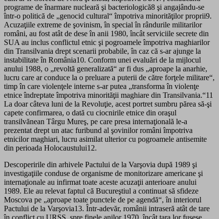
programe de înarmare nucleară şi bacteriologică8 şi angajându-se
într-o politică de „genocid cultural“ împotriva minorităţilor proprii9.
Acuzaţiile extreme de şovinism, în special în rândurile militarilor
români, au fost atât de dese în anii 1980, încât serviciile secrete din
SUA au inclus conflictul etnic şi pogroamele împotriva maghiarilor
din Transilvania drept scenarii probabile, în caz că s-ar ajunge la
instabilitate în România10. Conform unei evaluări de la mijlocul
anului 1988, o „revoltă generalizată“ ar fi dus „aproape la anarhie,
lucru care ar conduce la o preluare a puterii de către forţele militare“,
timp în care violenţele interne s-ar putea „transforma în violenţe
etnice îndreptate împotriva minorităţii maghiare din Transilvania.“11
La doar câteva luni de la Revoluţie, acest portret sumbru părea să-şi
capete confirmarea, o dată cu ciocnirile etnice din oraşul
transilvănean Târgu Mureş, pe care presa internaţională le-a
prezentat drept un atac furibund al şovinilor români împotriva
etnicilor maghiari, lucru asimilat ulterior cu pogroamele antisemite
din perioada Holocaustului12.
Descoperirile din arhivele Pactului de la Varşovia după 1989 şi
investigaţiile conduse de organisme de monitorizare americane şi
internaţionale au infirmat toate aceste acuzaţii anterioare anului
1989. Ele au relevat faptul că Bucureştiul a continuat să sfideze
Moscova pe „aproape toate punctele de pe agendă“, în interiorul
Pactului de la Varşovia13. Într-adevăr, românii intraseră atât de tare
în conflict cu URSS, spre finele anilor 1970, încât ţara lor fusese