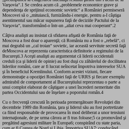
Varşovia“.1 Se credea acum că „problemele economice grave şi
dependenţa de sprijinul economic sovietic“ a României permiseseră
Moscovei să o „mituiască, furnizându-i energie, pentru a-I câştiga
asentimentul sau măcar supunerea faţă de deciziile Pactului de la
Varşovia“, transformând-o într-un „aliat ceva mai cooperant“.2
Câţiva analişti au insistat că sfidarea afişată de România faţă de
Moscova a fost doar o aparenţă; că România nu a fost o „rebelă“, ci
mai degrabă un „cal troian“ sovietic, iar această servitute secretă faţă
deMoscova ar reprezenta caracteristica definitorie a regimului de la
Bucureşti.3 Aceşti analişti au argumentat că liderii occidentali
creduli (ca şi liderii de opinie) au fost duşi cu zăhărelul de docilitatea
liderilor români, care ar fi lucrat neîncetat împotriva intereselor SUA
şi în beneficiul Kremlinului. Conform acestei viziuni, fiecare
demonstraţie a opoziţiei României faţă de URRS şi fiecare exemplu
admirabil de comportament al Bucureştiului reprezentau o parte a
unui complot elaborat de câştigare a unei încrederi nemeritate din
partea Occidentului sau de înşelare a poporului român.4
Cu o frecvenţă crescută în perioada premergătoare Revoluţiei din
decembrie 1989 din România, ţara şi liderul său au fost portretizate
ca fiind responsabile de provocarea în mod deliberat a unor tensiuni
internaţionale, de pe urma cărora ar fi tras foloase;5 ca promovând şi
pregătind agresiuni militare în Europa6; conspirând cu state paria,
cum ar fi Coreea de Nord şi Libia, împotriva SUA7; conducând