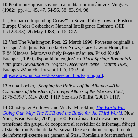
10 Pentru presupusul şovinism al militarilor români vezi Volgyes
(1982), pp. 41, 45, 47, 54-56, 58, 83, 94, 98.
11 „Romania: Impending Crisis?“ in Soviet Policy Toward Eastern
Europe Under Gorbachev: National Intelligence Estimate (NIE
11/12-9-98), 26 May 1988, p. 16, CIA.
12 Vezi The Washington Post, 22 March 1990. Povestea originală a
fost spusă de jurnalistul de la Sky News, Gary Lawon Honeyford.
Elöd Kincses, Marosvásárhely fekete márciusa, Püski Kiadó,
Budapest, 1990, disponibil în engleză ca
Black Spring: Romania’s
Path from Revolution to Pogrom December 1989 – March 1990
,
Budapest-Munich,, Present LTD, 1992, at
https://www.hunsor.se/dosszie/elod_blackspring.pdf
.
13 Anna Locher, „
Shaping the Policies of the Alliance —The
Committee of Ministers of Foreign Affairs of the Warsaw Pact,
1976-1990
“, May 2002, PHP. See also Nünlist (2001), PHP.
14 Christopher Andrews and Vitalyi Mitrokhin,
The World Was
Going Our Way: The KGB and the Battle for the Third World
, New
York, Basic Books, 2005, p. 500. România a fost de asemenea
transferată din grupul de cooperare al serviciilor de informaţii frăţeşti
al statelor din Pactul de la Varşovia. De exemplu în compartimentul
de informaţii externe est german al Stasi, România a fost transferată