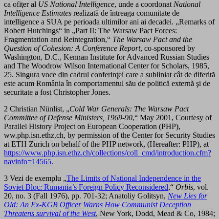
ca ofiţer al
US National Intelligence
, unde a coordonat
National
Intelligence Estimates
realizată de întreaga comunitate de
intelligence a SUA pe perioada ultimilor ani ai decadei. „Remarks of
Robert Hutchings“ in „Part II: The Warsaw Pact Forces:
Fragmentation and Reintegration,“
The Warsaw Pact and the
Question of Cohesion:
A Conference Report
, co-sponsored by
Washington, D.C., Kennan Institute for Advanced Russian Studies
and The Woodrow Wilson International Center for Scholars, 1985,
25. Singura voce din cadrul conferinţei care a subliniat cât de diferită
este acum România în comportamentul său de politică externă şi de
securitate a fost Christopher Jones.
2 Christian Nünlist, „
Cold War Generals: The Warsaw Pact
Committee of Defense Ministers, 1969-90
,“ May 2001, Courtesy of
Parallel History Project on European Cooperation (PHP),
ww.php.isn.ethz.ch, by permission of the Center for Security Studies
at ETH Zurich on behalf of the PHP network, (Hereafter: PHP), at
https://www.php.isn.ethz.ch/collections/coll_cmd/introduction.cfm?
navinfo=14565
.
3 Vezi de exemplu „
The Limits of National Independence in the
Soviet Bloc: Rumania’s Foreign Policy Reconsidered
,“
Orbis
, vol.
20, no. 3 (Fall 1976), pp. 701-32; Anatoliy Golitsyn,
New Lies for
Old: An Ex-KGB
Officer Warns How Communist Deception
Threatens survival of the West
, New York, Dodd, Mead & Co, 1984;