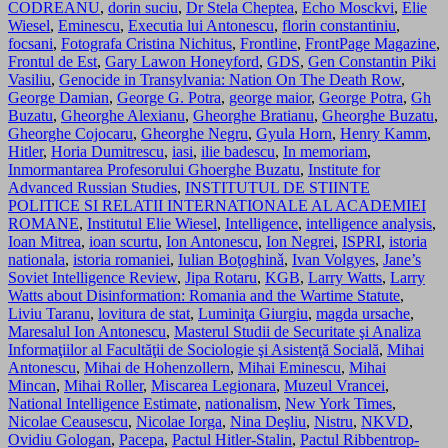
CODREANU
,
dorin suciu
,
Dr Stela Cheptea
,
Echo Mosckvi
,
Elie
Wiesel
,
Eminescu
,
Executia lui Antonescu
,
florin constantiniu
,
focsani
,
Fotografa Cristina Nichitus
,
Frontline
,
FrontPage Magazine
,
Frontul de Est
,
Gary Lawon Honeyford
,
GDS
,
Gen Constantin Piki
Vasiliu
,
Genocide in Transylvania: Nation On The Death Row
,
George Damian
,
George G. Potra
,
george maior
,
George Potra
,
Gh
Buzatu
,
Gheorghe Alexianu
,
Gheorghe Bratianu
,
Gheorghe Buzatu
,
Gheorghe Cojocaru
,
Gheorghe Negru
,
Gyula Horn
,
Henry Kamm
,
Hitler
,
Horia Dumitrescu
,
iasi
,
ilie badescu
,
In memoriam
,
Inmormantarea Profesorului Ghoerghe Buzatu
,
Institute for
Advanced Russian Studies
,
INSTITUTUL DE STIINTE
POLITICE SI RELATII INTERNATIONALE AL ACADEMIEI
ROMANE
,
Institutul Elie Wiesel
,
Intelligence
,
intelligence analysis
,
Ioan Mitrea
,
ioan scurtu
,
Ion Antonescu
,
Ion Negrei
,
ISPRI
,
istoria
nationala
,
istoria romaniei
,
Iulian Boţoghinǎ
,
Ivan Volgyes
,
Jane’s
Soviet Intelligence Review
,
Jipa Rotaru
,
KGB
,
Larry Watts
,
Larry
Watts about Disinformation: Romania and the Wartime Statute
,
Liviu Taranu
,
lovitura de stat
,
Luminiţa Giurgiu
,
magda ursache
,
Maresalul Ion Antonescu
,
Masterul Studii de Securitate şi Analiza
Informaţiilor al Facultăţii de Sociologie şi Asistenţă Socială
,
Mihai
Antonescu
,
Mihai de Hohenzollern
,
Mihai Eminescu
,
Mihai
Mincan
,
Mihai Roller
,
Miscarea Legionara
,
Muzeul Vrancei
,
National Intelligence Estimate
,
nationalism
,
New York Times
,
Nicolae Ceausescu
,
Nicolae Iorga
,
Nina Deşliu
,
Nistru
,
NKVD
,
Ovidiu Gologan
,
Pacepa
,
Pactul Hitler-Stalin
,
Pactul Ribben­trop-