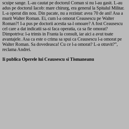
scuipe sange. L-au cautat pe doctorul Coman si nu l-au gasit. L-au
adus pe doctorul Iacob: mare chirurg, era general la Spitalul Militar.
L-a operat din nou. Din pacate, nu a rezistat: avea 70 de ani! Asa a
murit Walter Roman. Ei, cum l-a omorat Ceausescu pe Walter
Roman?! I-a pus pe doctorii acestia sa-l omoare? A fost Ceausescu
cel care a dat indicatii sa-si faca operatia, ca sa fie omorat?
Dimpotriva: l-a trimis in Franta la consult, iar aici a avut toate
avantajele. Asa ca este o crima sa spui ca Ceausescu l-a omorat pe
Walter Roman. Sa dovedeasca! Cu ce l-a omorat? L-a otravit?”,
reclama Andrei.
Ii publica Operele lui Ceausescu si Tismaneanu