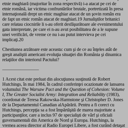
etnie maghiară (majoritar în zona respectivă) i-a atacat pe cei de
etnie română, iar victima confruntărilor brutale, portretizată în presa
internaţională drept un etnic maghiar atacat de un şovin român era
de fapt un etnic român atacat de maghiari.19 Jurnaliştilor britanici
care relatau ciocnirile li s-au oferit desfăşurătoare ale evenimentului
gata interpretate, pe care ei n-au avut posibilitatea de a le supune
unei verificări, de vreme ce nu i-au putut intervieva pe cei
implicaţi.20
Chestiunea arzătoare este aceasta: cum şi de ce au înţeles atât de
greşit analiştii americani evoluţia situaţiei din România şi dinamica
relaţiilor din interiorul Pactului?
————————
1 Acest citat este preluat din alocuţiunea susţinută de Robert
Hutchings, în mai 1984, în cadrul conferinţei ocazionate de lansarea
volumului
The Warsaw Pact and the Question of Cohesion: Volume
I, The Greater
Socialist Army: Integration and Reliability
(1983),
coordonat de Teresa Rakowska-Harmstone şi Christopher D. Jones
de la Departamentul Canadian alApărării. Pentru a fi corect cu
Hutchings, percepţia sa a fost împărtăşită de marea majoritate a
participanţilor, care a inclus 97 de specialişti de vârf şi oficiali
guvernamentali din America de Nord şi Europa. Hutchings, la
vremea aceea director al Radio Europei Libere, a fost curând detaşat