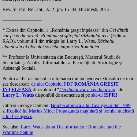
Rev. Şt. Pol. Rel. Int., X,
1
, pp. 15–34, Bucureşti, 2013.
————————
* Extras din Capitolul 1 „România greşit înţeleasă“ din
Cei dintâi
vor fi cei din urmă: România şi sfârşitul războiului rece
(Editura
RAO), volumul II din trilogia lui Larry L. Watts,
Războiul
clandestin al blocului sovietic împotriva României.
** Profesor la Universitatea din Bucureşti, Masterul Studii de
Securitate şi Analiza Informaţiilor al Facultăţii de Sociologie şi
Asistenţă Socială.
Pentru a afla raspunsul la intrebarea din incheierea extrasului de mai
sus descarcati
de aici Capitolul PDF
ROMÂNIA GREŞIT
ÎNŢELEASĂ
din volumul “
Cei dintai vor fi cei din urma
” de
Larry L. Watts
disponibil de asemenea si pe
site-ul
ISPRI
Cititi si George Damian:
Bomba atomică a lui Ceauşescu din 1989
si
Replică lui Marius Mioc: Propaganda maghiară şi bomba nucleară
a lui Ceauşescu
See also:
Larry Watts about Disinformation: Romania and the
Wartime Statute