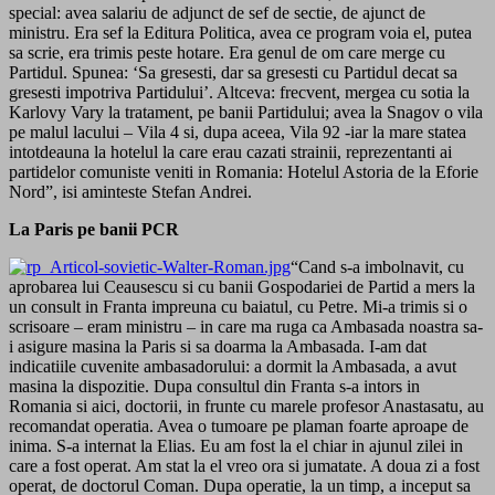
special: avea salariu de adjunct de sef de sectie, de ajunct de
ministru. Era sef la Editura Politica, avea ce program voia el, putea
sa scrie, era trimis peste hotare. Era genul de om care merge cu
Partidul. Spunea: ‘Sa gresesti, dar sa gresesti cu Partidul decat sa
gresesti impotriva Partidului’. Altceva: frecvent, mergea cu sotia la
Karlovy Vary la tratament, pe banii Partidului; avea la Snagov o vila
pe malul lacului – Vila 4 si, dupa aceea, Vila 92 -iar la mare statea
intotdeauna la hotelul la care erau cazati strainii, reprezentanti ai
partidelor comuniste veniti in Romania: Hotelul Astoria de la Eforie
Nord”, isi aminteste Stefan Andrei.
La Paris pe banii PCR
“Cand s-a imbolnavit, cu
aprobarea lui Ceausescu si cu banii Gospodariei de Partid a mers la
un consult in Franta impreuna cu baiatul, cu Petre. Mi-a trimis si o
scrisoare – eram ministru – in care ma ruga ca Ambasada noastra sa-
i asigure masina la Paris si sa doarma la Ambasada. I-am dat
indicatiile cuvenite ambasadorului: a dormit la Ambasada, a avut
masina la dispozitie. Dupa consultul din Franta s-a intors in
Romania si aici, doctorii, in frunte cu marele profesor Anastasatu, au
recomandat operatia. Avea o tumoare pe plaman foarte aproape de
inima. S-a internat la Elias. Eu am fost la el chiar in ajunul zilei in
care a fost operat. Am stat la el vreo ora si jumatate. A doua zi a fost
operat, de doctorul Coman. Dupa operatie, la un timp, a inceput sa