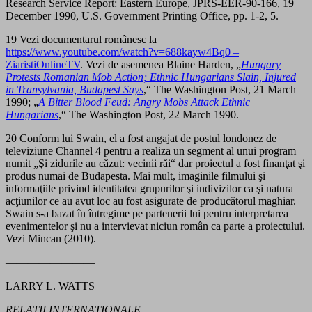
Research Service Report: Eastern Europe, JPRS-EER-90-166, 19
December 1990, U.S. Government Printing Office, pp. 1-2, 5.
19 Vezi documentarul românesc la
https://www.youtube.com/watch?v=688kayw4Bq0 –
ZiaristiOnlineTV
. Vezi de asemenea Blaine Harden, „
Hungary
Protests Romanian Mob Action; Ethnic Hungarians Slain, Injured
in Transylvania, Budapest Says
,“ The Washington Post, 21 March
1990; „
A Bitter Blood Feud: Angry Mobs Attack Ethnic
Hungarians
,“ The Washington Post, 22 March 1990.
20 Conform lui Swain, el a fost angajat de postul londonez de
televiziune Channel 4 pentru a realiza un segment al unui program
numit „Şi zidurile au căzut: vecinii răi“ dar proiectul a fost finanţat şi
produs numai de Budapesta. Mai mult, imaginile filmului şi
informaţiile privind identitatea grupurilor şi indivizilor ca şi natura
acţiunilor ce au avut loc au fost asigurate de producătorul maghiar.
Swain s-a bazat în întregime pe partenerii lui pentru interpretarea
evenimentelor şi nu a intervievat niciun român ca parte a proiectului.
Vezi Mincan (2010).
————————
LARRY L. WATTS
RELAŢII INTERNAŢIONALE