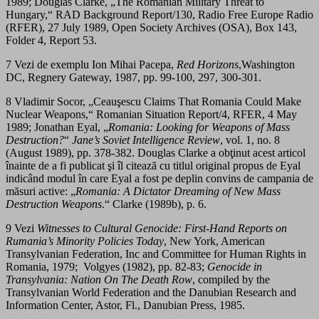
1989; Douglas Clarke, „The Romanian Military Threat to
Hungary,“ RAD Background Report/130, Radio Free Europe Radio
(RFER), 27 July 1989, Open Society Archives (OSA), Box 143,
Folder 4, Report 53.
7 Vezi de exemplu Ion Mihai Pacepa,
Red Horizons
,Washington
DC, Regnery Gateway, 1987, pp. 99-100, 297, 300-301.
8 Vladimir Socor, „Ceauşescu Claims That Romania Could Make
Nuclear Weapons,“ Romanian Situation Report/4, RFER, 4 May
1989; Jonathan Eyal, „
Romania: Looking for Weapons of Mass
Destruction?
“
Jane’s
Soviet Intelligence Review
, vol. 1, no. 8
(August 1989), pp. 378-382. Douglas Clarke a obţinut acest articol
înainte de a fi publicat şi îl citează cu titlul original propus de Eyal
indicând modul în care Eyal a fost pe deplin convins de campania de
măsuri active: „
Romania: A Dictator Dreaming of New Mass
Destruction Weapons
.“ Clarke (1989b), p. 6.
9 Vezi
Witnesses to Cultural Genocide: First-Hand Reports on
Rumania’s Minority Policies Today
, New York, American
Transylvanian Federation, Inc and Committee for Human Rights in
Romania, 1979; Volgyes (1982), pp. 82-83;
Genocide in
Transylvania: Nation On The Death Row
, compiled by the
Transylvanian World Federation and the Danubian Research and
Information Center, Astor, Fl., Danubian Press, 1985.