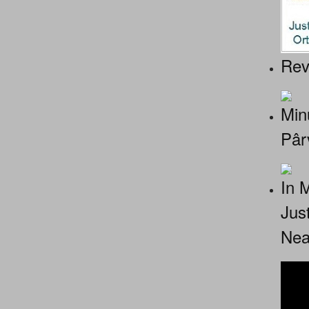
Rev
Minu
Pâr
In 
Jus
Nea