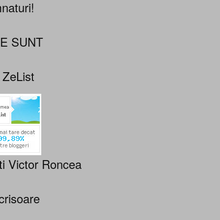
naturi!
NE SUNT
 ZeList
ti Victor Roncea
crisoare