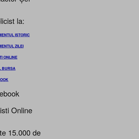
icist la:
MENTUL ISTORIC
MENTUL ZILEI
TI ONLINE
L BURSA
BOOK
ebook
isti Online
te 15.000 de