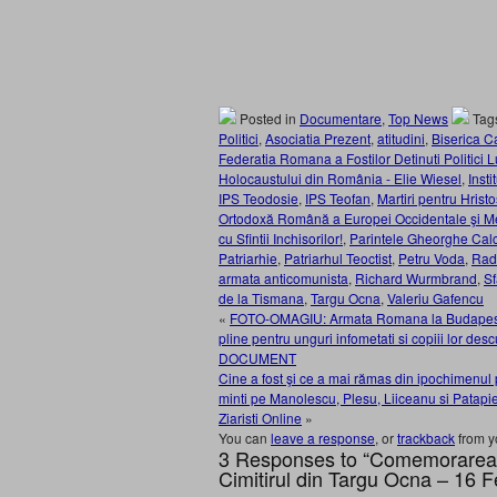
Posted in
Documentare
,
Top News
Tag
Politici
,
Asociatia Prezent
,
atitudini
,
Biserica C
Federatia Romana a Fostilor Detinuti Politici L
Holocaustului din România - Elie Wiesel
,
Insti
IPS Teodosie
,
IPS Teofan
,
Martiri pentru Hristo
Ortodoxă Română a Europei Occidentale şi Me
cu Sfintii Inchisorilor!
,
Parintele Gheorghe Cal
Patriarhie
,
Patriarhul Teoctist
,
Petru Voda
,
Rad
armata anticomunista
,
Richard Wurmbrand
,
Sf
de la Tismana
,
Targu Ocna
,
Valeriu Gafencu
«
FOTO-OMAGIU: Armata Romana la Budapesta. A
pline pentru unguri infometati si copiii lor de
DOCUMENT
Cine a fost şi ce a mai rămas din ipochimenul 
minti pe Manolescu, Plesu, Liiceanu si Patapi
Ziaristi Online
»
You can
leave a response
, or
trackback
from y
3 Responses to “Comemorarea Sf
Cimitirul din Targu Ocna – 16