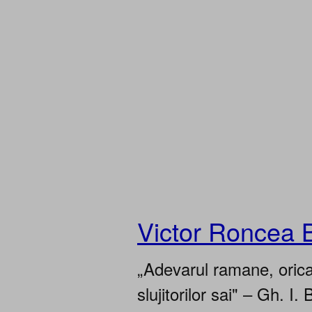
Victor Roncea 
„Adevarul ramane, oricar
slujitorilor sai" – Gh. I. 