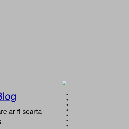
Blog
e ar fi soarta
B.