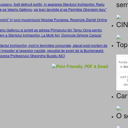
sem
ceanu, fosti detinuti politic, in apararea Sfantului Inchisorilor. Radu
 pe Valeriu Gafencu, pe Ioan Ianolide si pe Parintele Gherasim Iscu”
ai luminii” in jurul mucenicului Nicolae Purcarea. Recenzie Ziaristi Online
CI
leriu Gafencu si scrieti pe adresa Primarului din Targu Ocna pentru
m a Sfantului Inchisorilor. La Multi Ani, Domnule Grigore Caraza!
Top
ul Inchisorilor, mort in temnitele comuniste, atacat post-mortem de
i impostor al lagarelor naziste, repudiat de evreii de la Buchenwald.
rizarea Profesorului Gheorghe Buzatu AICI
Car
O s