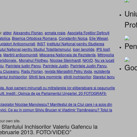
Uniu
Prof
s:
afdpr
,
Alexandru Florian
,
armata rosie
,
Asociaţia Foştilor Deţinuţi
atolica
,
Biserica Ortodoxa Romana
,
Constantin Noica
,
Elie Wiesel
,
Pen
uptatori Anticomunisti
,
INST
,
Institutul Naţional pentru Studierea
tutul Naţional pentru Studiul Totalitarismului
,
Ioan Ianolide
,
IPS Iosif
,
s
,
Martirii anticomunisti
,
Miscarea Nationala de Rezistenta
,
Mitropolia
ridionale.
,
Monahul Filotheu
,
Nicolae Steinhardt
,
NKVD
,
Nu va jucati
Goo
ciu
,
Parintele Iustin Parvu
,
Parintele Justin
,
Parintele Justin Parvu
,
u Ciuceanu
,
Radu Florian
,
revista Manastirii Petru Voda
,
rezistenta
antul Inchisorilor
,
Sfintii fara morminte
,
sfintii inchisorilor
,
Staretul Iscru
cei oameni minunati cu mitralierele lor eliberatoare si ceaunurile
sculti. Inedit : Opinca de pe Parlamentul Ungariei. 20 FOTOGRAFII-
plagiator Nicolae Manolescu? Manifestul de la Cluj care i-a scos din
evici. Ce au în comun Silviu Brucan şi Vladimir Tismăneanu? Totul la
our own site.
antului Inchisorilor Valeriu Gafencu la
 Februarie 2013. FOTO/VIDEO”