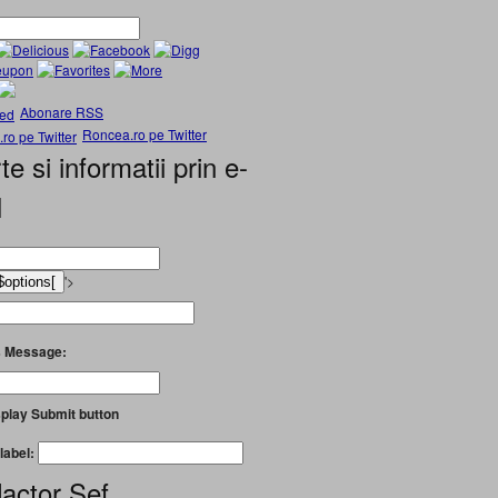
Abonare RSS
Roncea.ro pe Twitter
te si informatii prin e-
l
'>
 Message:
play Submit button
label:
actor Șef