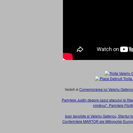
Vedeti si
Comemorarea lui Valeriu Gafencu,
Parintele Justin despre cazul atacului la Sfa
nimănui”. Parintele Filot
Ioan Ianolide si Valeriu Gafencu, Sfantul I
Conferintele MARTOR ale Mitropoliei Europe