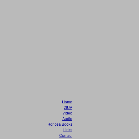
Home
ZIUA
Video
Audio
Roncea Books
Links
Contact