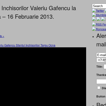
nchisorilor Valeriu Gafencu la
a – 16 Februarie 2013.
Aler
s »
mai
Title:
Thanks
Dis
Button 
Red