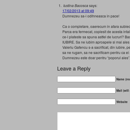
Iustina Bacosca
says:
17/02/2013 at 09:49
Dumnezeu sa-i odihneasca in pace!
Ca o completare, oaerecum in afara subiect
Parca era fermecat, coplesit de acesta intaln
ce-l plateste sa spuna astfel de lucruri? 
IUBIRE. Sa ne iubim aproapele si mai ales
Valeriu Gafencu s-a sacrificat, din iubire,
sa ne rugam, sa ne sacrificam pentru ca ei
Dumnezeu este doar pentru “poporul ales”. V
Leave a Reply
Name (req
Mail (will
Website