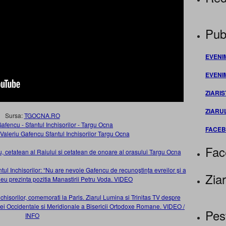
Publ
EVENI
EVENI
ZIARIS
ZIARU
Sursa:
TGOCNA.RO
FACE
Fac
 cetatean al Raiului si cetatean de onoare al orasului Targu Ocna
ntul Inchisorilor: “Nu are nevoie Gafencu de recunoştinţa evreilor şi a
Ziar
heu prezinta pozitia Manastirii Petru Voda. VIDEO
nchisorilor, comemorati la Paris. Ziarul Lumina si Trinitas TV despre
i Occidentale si Meridionale a Bisericii Ortodoxe Romane. VIDEO /
Pes
INFO