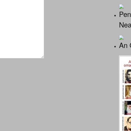
Pen
Nea
An 