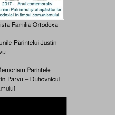
ista Familia Ortodoxa
nile Părintelui Justin
vu
Memoriam Parintele
tin Parvu – Duhovnicul
mului