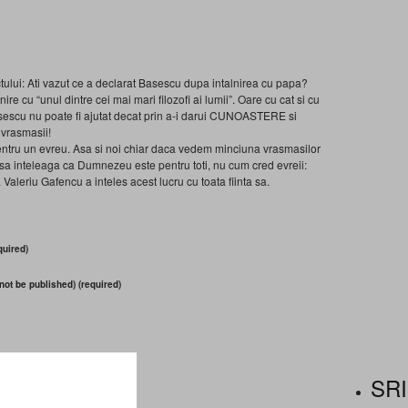
ului: Ati vazut ce a declarat Basescu dupa intalnirea cu papa?
ire cu “unul dintre cei mai mari filozofi ai lumii”. Oare cu cat si cu
Basescu nu poate fi ajutat decat prin a-i darui CUNOASTERE si
 vrasmasii!
 pentru un evreu. Asa si noi chiar daca vedem minciuna vrasmasilor
 sa inteleaga ca Dumnezeu este pentru toti, nu cum cred evreii:
aleriu Gafencu a inteles acest lucru cu toata fiinta sa.
uired)
 not be published) (required)
SRI