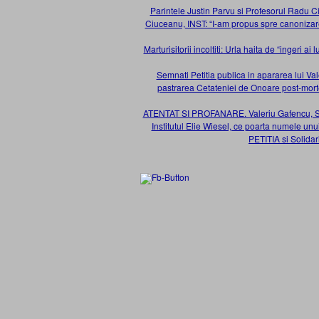
Parintele Justin Parvu si Profesorul Radu Ciu
Ciuceanu, INST: “I-am propus spre canonizare
Marturisitorii incoltiti: Urla haita de “ingeri 
Semnati Petitia publica in apararea lui Va
pastrarea Cetateniei de Onoare post-morte
ATENTAT SI PROFANARE. Valeriu Gafencu, Sfant
Institutul Elie Wiesel, ce poarta numele unu
PETITIA si Solida