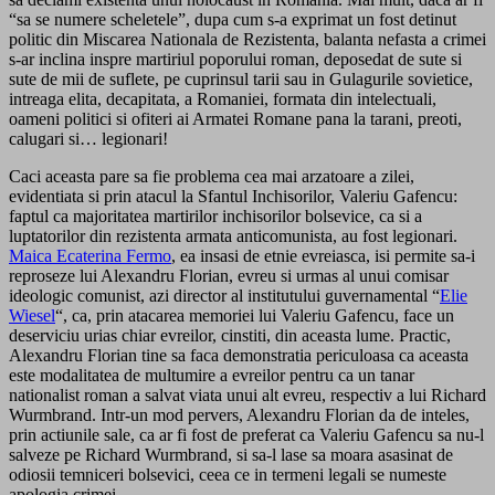
“sa se numere scheletele”, dupa cum s-a exprimat un fost detinut
politic din Miscarea Nationala de Rezistenta, balanta nefasta a crimei
s-ar inclina inspre martiriul poporului roman, deposedat de sute si
sute de mii de suflete, pe cuprinsul tarii sau in Gulagurile sovietice,
intreaga elita, decapitata, a Romaniei, formata din intelectuali,
oameni politici si ofiteri ai Armatei Romane pana la tarani, preoti,
calugari si… legionari!
Caci aceasta pare sa fie problema cea mai arzatoare a zilei,
evidentiata si prin atacul la Sfantul Inchisorilor, Valeriu Gafencu:
faptul ca majoritatea martirilor inchisorilor bolsevice, ca si a
luptatorilor din rezistenta armata anticomunista, au fost legionari.
Maica Ecaterina Fermo
, ea insasi de etnie evreiasca, isi permite sa-i
reproseze lui Alexandru Florian, evreu si urmas al unui comisar
ideologic comunist, azi director al institutului guvernamental “
Elie
Wiesel
“, ca, prin atacarea memoriei lui Valeriu Gafencu, face un
deserviciu urias chiar evreilor, cinstiti, din aceasta lume. Practic,
Alexandru Florian tine sa faca demonstratia periculoasa ca aceasta
este modalitatea de multumire a evreilor pentru ca un tanar
nationalist roman a salvat viata unui alt evreu, respectiv a lui Richard
Wurmbrand. Intr-un mod pervers, Alexandru Florian da de inteles,
prin actiunile sale, ca ar fi fost de preferat ca Valeriu Gafencu sa nu-l
salveze pe Richard Wurmbrand, si sa-l lase sa moara asasinat de
odiosii temniceri bolsevici, ceea ce in termeni legali se numeste
apologia crimei.