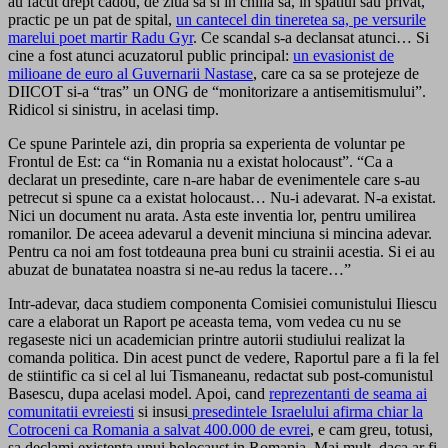
au facut drept cadou, de ziua sa si in chilia sa, in spatiul sau privat,
practic pe un pat de spital,
un cantecel din tineretea sa, pe versurile
marelui poet martir Radu Gyr
. Ce scandal s-a declansat atunci… Si
cine a fost atunci acuzatorul public principal:
un evasionist de
milioane de euro al Guvernarii Nastase
, care ca sa se protejeze de
DIICOT si-a “tras” un ONG de “monitorizare a antisemitismului”.
Ridicol si sinistru, in acelasi timp.
Ce spune Parintele azi, din propria sa experienta de voluntar pe
Frontul de Est: ca “in Romania nu a existat holocaust”. “Ca a
declarat un presedinte, care n-are habar de evenimentele care s-au
petrecut si spune ca a existat holocaust… Nu-i adevarat. N-a existat.
Nici un document nu arata. Asta este inventia lor, pentru umilirea
romanilor. De aceea adevarul a devenit minciuna si mincina adevar.
Pentru ca noi am fost totdeauna prea buni cu strainii acestia. Si ei au
abuzat de bunatatea noastra si ne-au redus la tacere…”
Intr-adevar, daca studiem componenta Comisiei comunistului Iliescu
care a elaborat un Raport pe aceasta tema, vom vedea cu nu se
regaseste nici un academician printre autorii studiului realizat la
comanda politica. Din acest punct de vedere, Raportul pare a fi la fel
de stiintific ca si cel al lui Tismaneanu, redactat sub post-comunistul
Basescu, dupa acelasi model. Apoi, cand
reprezentanti de seama ai
comunitatii evreiesti
si insusi
presedintele Israelului afirma chiar la
Cotroceni ca Romania a salvat 400.000 de evrei
, e cam greu, totusi,
sa declami existenta unui holocaust in Romania. Mai mult, daca ar fi