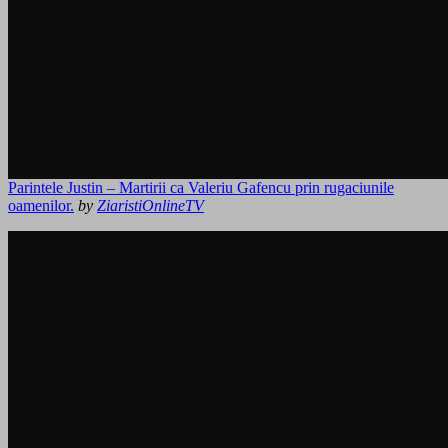
Parintele Justin – Martirii ca Valeriu Gafencu prin rugaciunile
oamenilor.
by
ZiaristiOnlineTV