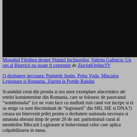
Monahul Filotheu despre Sfantul Inchisorilor, Valeriu Gafencu: Un
om al Bisericii nu poate fi extremist
de
ZiaristiOnlineTV
O dezbatere necesara: Parintele Justin, Petru Voda, Miscarea
Legionara si Romania. Ziaristi la Portile Raiului
Scandalul creat din prostia si ura unor exemplare afaceristice ale
retelei kominterniste din Romania, care se folosesc de paravanul
“semitismului” (ce ne vom face cu mafiotii rusi cand vor incepe si ei
sa strige ca sunt discriminati de “legionarii” din SRI, SIE si DNA?)
creaza un binevenit prilej pentru o dezbatere nationala necesara si
amanata aberant timp de peste 20 de ani: patriotismul curat al
membrilor Miscarii Legionare si bolsevismul celor care aplica
culpabilizarea in masa.