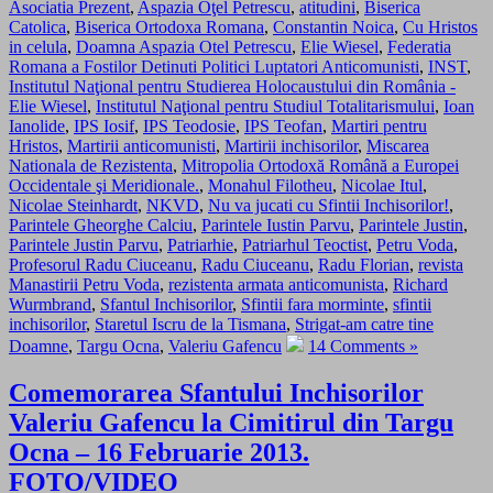
Asociatia Prezent
,
Aspazia Oţel Petrescu
,
atitudini
,
Biserica
Catolica
,
Biserica Ortodoxa Romana
,
Constantin Noica
,
Cu Hristos
in celula
,
Doamna Aspazia Otel Petrescu
,
Elie Wiesel
,
Federatia
Romana a Fostilor Detinuti Politici Luptatori Anticomunisti
,
INST
,
Institutul Naţional pentru Studierea Holocaustului din România -
Elie Wiesel
,
Institutul Naţional pentru Studiul Totalitarismului
,
Ioan
Ianolide
,
IPS Iosif
,
IPS Teodosie
,
IPS Teofan
,
Martiri pentru
Hristos
,
Martirii anticomunisti
,
Martirii inchisorilor
,
Miscarea
Nationala de Rezistenta
,
Mitropolia Ortodoxă Română a Europei
Occidentale şi Meridionale.
,
Monahul Filotheu
,
Nicolae Itul
,
Nicolae Steinhardt
,
NKVD
,
Nu va jucati cu Sfintii Inchisorilor!
,
Parintele Gheorghe Calciu
,
Parintele Iustin Parvu
,
Parintele Justin
,
Parintele Justin Parvu
,
Patriarhie
,
Patriarhul Teoctist
,
Petru Voda
,
Profesorul Radu Ciuceanu
,
Radu Ciuceanu
,
Radu Florian
,
revista
Manastirii Petru Voda
,
rezistenta armata anticomunista
,
Richard
Wurmbrand
,
Sfantul Inchisorilor
,
Sfintii fara morminte
,
sfintii
inchisorilor
,
Staretul Iscru de la Tismana
,
Strigat-am catre tine
Doamne
,
Targu Ocna
,
Valeriu Gafencu
14 Comments »
Comemorarea Sfantului Inchisorilor
Valeriu Gafencu la Cimitirul din Targu
Ocna – 16 Februarie 2013.
FOTO/VIDEO