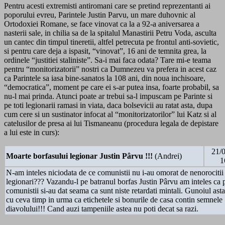
Pentru acesti extremisti antiromani care se pretind reprezentanti ai
poporului evreu, Parintele Justin Parvu, un mare duhovnic al
Ortodoxiei Romane, se face vinovat ca la a 92-a aniversarea a
nasterii sale, in chilia sa de la spitalul Manastirii Petru Voda, asculta
un cantec din timpul tineretii, altfel petrecuta pe frontul anti-sovietic,
si pentru care deja a ispasit, “vinovat”, 16 ani de temnita grea, la
ordinele “justitiei staliniste”. Sa-i mai faca odata? Tare mi-e teama
pentru “monitorizatorii” nostri ca Dumnezeu va prefera in acest caz
ca Parintele sa iasa bine-sanatos la 108 ani, din noua inchisoare,
“democratica”, moment pe care ei s-ar putea insa, foarte probabil, sa
nu-l mai prinda. Atunci poate ar trebui sa-l impuscam pe Parinte si
pe toti legionarii ramasi in viata, daca bolsevicii au ratat asta, dupa
cum cere si un sustinator infocat al “monitorizatorilor” lui Katz si al
catelusilor de presa ai lui Tismaneanu (procedura legala de depistare
a lui este in curs):
21/
Moarte borfasului legionar Justin Pârvu !!!
(Andrei)
1
N-am inteles niciodata de ce comunistii nu i-au omorat de nenorocitii 
legionari??? Vazandu-l pe batranul borfas Justin Pârvu am inteles ca 
comunistii si-au dat seama ca sunt niste retardati mintali. Gunoiul ast
cu ceva timp in urma ca etichetele si bonurile de casa contin semnele
diavolului!!! Cand auzi tampeniile astea nu poti decat sa razi.