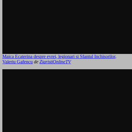
Maica Ecaterina despre evrei, legionari si Sfantul Inchisorilor,
Valeriu Gafencu
de
ZiaristiOnlineTV