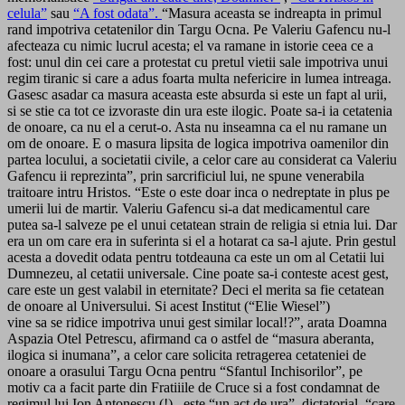
celula”
sau
“A fost odata”.
“Masura aceasta se indreapta in primul
rand impotriva cetatenilor din Targu Ocna. Pe Valeriu Gafencu nu-l
afecteaza cu nimic lucrul acesta; el va ramane in istorie ceea ce a
fost: unul din cei care a protestat cu pretul vietii sale impotriva unui
regim tiranic si care a adus foarta multa nefericire in lumea intreaga.
Gasesc asadar ca masura aceasta este absurda si este un fapt al urii,
si se stie ca tot ce izvoraste din ura este ilogic. Poate sa-i ia cetatenia
de onoare, ca nu el a cerut-o. Asta nu inseamna ca el nu ramane un
om de onoare. E o masura lipsita de logica impotriva oamenilor din
partea locului, a societatii civile, a celor care au considerat ca Valeriu
Gafencu ii reprezinta”, prin sarcrificiul lui, ne spune venerabila
traitoare intru Hristos. “Este o este doar inca o nedreptate in plus pe
umerii lui de martir. Valeriu Gafencu si-a dat medicamentul care
putea sa-l salveze pe el unui cetatean strain de religia si etnia lui. Dar
era un om care era in suferinta si el a hotarat ca sa-l ajute. Prin gestul
acesta a dovedit odata pentru totdeauna ca este un om al Cetatii lui
Dumnezeu, al cetatii universale. Cine poate sa-i conteste acest gest,
care este un gest valabil in eternitate? Deci el merita sa fie cetatean
de onoare al Universului. Si acest Institut (“Elie Wiesel”)
vine sa se ridice impotriva unui gest similar local!?”, arata Doamna
Aspazia Otel Petrescu, afirmand ca o astfel de “masura aberanta,
ilogica si inumana”, a celor care solicita retragerea cetateniei de
onoare a orasului Targu Ocna pentru “Sfantul Inchisorilor”, pe
motiv ca a facit parte din Fratiiile de Cruce si a fost condamnat de
regimul lui Ion Antonescu (!), este “un act de ura”, dictatorial, “care