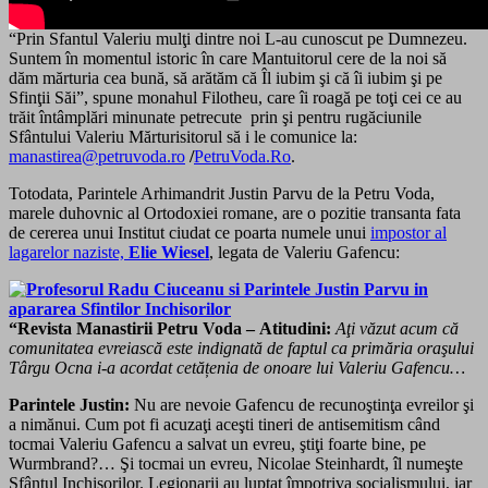
“Prin Sfantul Valeriu mulţi dintre noi L-au cunoscut pe Dumnezeu.
Suntem în momentul istoric în care Mantuitorul cere de la noi să
dăm mărturia cea bună, să arătăm că Îl iubim şi că îi iubim şi pe
Sfinţii Săi”, spune monahul Filotheu, care îi roagă pe toţi cei ce au
trăit întâmplări minunate petrecute prin şi pentru rugăciunile
Sfântului Valeriu Mărturisitorul să i le comunice la:
manastirea@petruvoda.ro
/
PetruVoda.Ro
.
Totodata, Parintele Arhimandrit Justin Parvu de la Petru Voda,
marele duhovnic al Ortodoxiei romane, are o pozitie transanta fata
de cererea unui Institut ciudat ce poarta numele unui
impostor al
lagarelor naziste,
Elie Wiesel
, legata de Valeriu Gafencu:
“Revista Manastirii Petru Voda – Atitudini:
Aţi văzut acum că
comunitatea evreiască este indignată de faptul ca primăria oraşului
Târgu Ocna i-a acordat cetățenia de onoare lui Valeriu Gafencu…
Parintele Justin:
Nu are nevoie Gafencu de recunoştinţa evreilor şi
a nimănui. Cum pot fi acuzaţi aceşti tineri de antisemitism când
tocmai Valeriu Gafencu a salvat un evreu, ştiţi foarte bine, pe
Wurmbrand?… Şi tocmai un evreu, Nicolae Steinhardt, îl numeşte
Sfântul Inchisorilor. Legionarii au luptat împotriva socialismului, iar