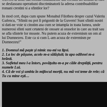
se desfasoara operatiuni discriminatorii la adresa contribuabililor
romani crestini si a sfintilor lor?
In mod cert, dupa cum spune Monahul Filotheu despre cazul Valeriu
Gafencu, “Sfintii nu pot fi prigoniti de la Guvern! Sunt sfintii nostri
si dati-ne voie si cinstim asa cum se intampla in toata lumea, unde
numerosi sfinti sunt cetateni de onoare ai oraselor in care au trait sau
se afla sfintele lor moaste. Nu putem acuza de extremism un om al
lui Dumnezeu. Este ca si cum L-am acuza de extremism pe
Dumnezeu!”
1. Domnul mă paşte şi nimic nu-mi va lipsi.
2. La loc de păşune, acolo m-a sălăşluit; la apa odihnei m-a
hrănit.
3. Sufletul meu l-a întors, povăţuitu-m-a pe căile dreptăţii, pentru
numele Lui.
4. Că de voi şi umbla în mijlocul morţii, nu mă voi teme de rele; că
Tu cu mine eşti…