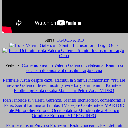
Sursa:
TGOCNA.RO
Vedeti si
Comemorarea lui Valeriu Gafencu, cetatean al Raiului si
cetatean de onoare al orasului Targu Ocna
Parintele Justin despre cazul atacului la Sfantul Inchisorilor: “Nu are
nevoie Gafencu de recunoştinţa evreilor şi a nimănui”. Parintele
Filotheu prezinta pozitia Manastirii Petru Voda. VIDEO
Ioan Ianolide si Valeriu Gafencu, Sfantul Inchisorilor, comemorati la
Paris. Ziarul Lumina si Trinitas TV despre Conferintele MARTOR
ale Mitropoliei Europei Occidentale si Meridionale a Bisericii
Ortodoxe Romane. VIDEO / INFO
Parintele Justin Parvu si Profesorul Radu Ciuceanu, fosti detinuti