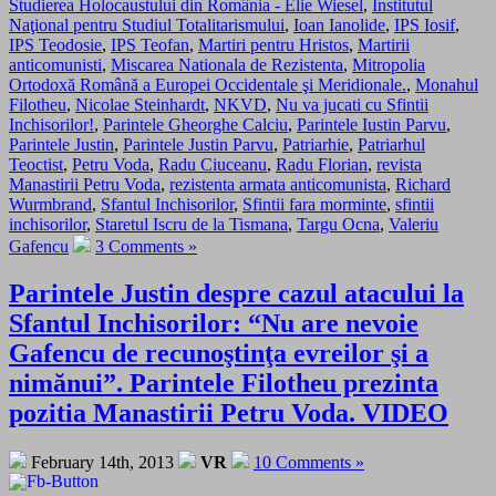
Studierea Holocaustului din România - Elie Wiesel
,
Institutul
Naţional pentru Studiul Totalitarismului
,
Ioan Ianolide
,
IPS Iosif
,
IPS Teodosie
,
IPS Teofan
,
Martiri pentru Hristos
,
Martirii
anticomunisti
,
Miscarea Nationala de Rezistenta
,
Mitropolia
Ortodoxă Română a Europei Occidentale şi Meridionale.
,
Monahul
Filotheu
,
Nicolae Steinhardt
,
NKVD
,
Nu va jucati cu Sfintii
Inchisorilor!
,
Parintele Gheorghe Calciu
,
Parintele Iustin Parvu
,
Parintele Justin
,
Parintele Justin Parvu
,
Patriarhie
,
Patriarhul
Teoctist
,
Petru Voda
,
Radu Ciuceanu
,
Radu Florian
,
revista
Manastirii Petru Voda
,
rezistenta armata anticomunista
,
Richard
Wurmbrand
,
Sfantul Inchisorilor
,
Sfintii fara morminte
,
sfintii
inchisorilor
,
Staretul Iscru de la Tismana
,
Targu Ocna
,
Valeriu
Gafencu
3 Comments »
Parintele Justin despre cazul atacului la
Sfantul Inchisorilor: “Nu are nevoie
Gafencu de recunoştinţa evreilor şi a
nimănui”. Parintele Filotheu prezinta
pozitia Manastirii Petru Voda. VIDEO
February 14th, 2013
VR
10 Comments »