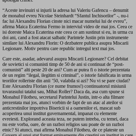
“Aceste invinuiri si injurii la adresa lui Valeriu Gafencu – denumit
de monahul evreu Nicolae Steinhardt “Sfantul Inchisorilor” -, nu-i
fac lui Alexandru Florian cinste nici macar numelui lui de evreu”,
afirma Maica Ecaterina Fermo in interviul video de mai jos. Ceea ce
isi doreste Maica Ecaterina este ceea ce am sustinut si eu, in urma cu
doi ani, cand a fost atacat salbatic Parintele Justin prin instrumente
similare lui Alexandru Florin: O dezbatere publica asupra Miscarii
Legionare. Motiv pentru care republic intregul text mai jos.
Care este, asadar, adevarul asupra Miscarii Legionare? Cel debitat
de sovietici si comunisti timp de 50 de ani si continuat de “post-
comunisti” alti peste 20 de ani? Cum ar putea fi o istorie prezentata
de un regim “ilegal, ilegitim si criminal”, o istorie falsificata in urma
teoriilor rolleriste din anii ’50, valabila si azi? Nu vi se pare ciudat?
Este Alexandru Florian (ce nume frumos!) continuatorul misiunii
tovarasului tatalui sau, Mihai Roller? Daca da, asa cum spune si
Monahul Filotheu, secretarul Parintelui Justin, intr-o alta filmare
prezentata mai jos, atunci vorbim de fapt de un atac al ateilor si
anticrestinilor impotriva Bisericii si a oamenilor ei, mascat sub
acoperirea unui institut guvernamental, impanat cu elemente
evreiesti. Explorand aceasta teza, ne putem intreba, cu temei, daca
nu este vorba, oare, de un razboi religios sau poate de un razboi
etnic? Si atunci, mai afirma Monahul Filotheu, de ce plateste un
Guvern al unui stat format eminamente din crestini un institut in care