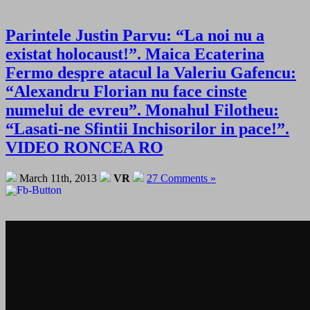
Parintele Justin Parvu: “La noi nu a
existat holocaust!”. Maica Ecaterina
Fermo despre atacul la Valeriu Gafencu:
“Alexandru Florian nu face cinste
numelui de evreu”. Monahul Filotheu:
“Lasati-ne Sfintii Inchisorilor in pace!”.
VIDEO RONCEA RO
March 11th, 2013
VR
27 Comments »