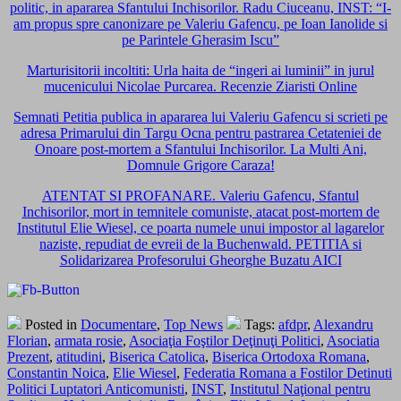
politic, in apararea Sfantului Inchisorilor. Radu Ciuceanu, INST: “I-
am propus spre canonizare pe Valeriu Gafencu, pe Ioan Ianolide si
pe Parintele Gherasim Iscu”
Marturisitorii incoltiti: Urla haita de “ingeri ai luminii” in jurul
mucenicului Nicolae Purcarea. Recenzie Ziaristi Online
Semnati Petitia publica in apararea lui Valeriu Gafencu si scrieti pe
adresa Primarului din Targu Ocna pentru pastrarea Cetateniei de
Onoare post-mortem a Sfantului Inchisorilor. La Multi Ani,
Domnule Grigore Caraza!
ATENTAT SI PROFANARE. Valeriu Gafencu, Sfantul
Inchisorilor, mort in temnitele comuniste, atacat post-mortem de
Institutul Elie Wiesel, ce poarta numele unui impostor al lagarelor
naziste, repudiat de evreii de la Buchenwald. PETITIA si
Solidarizarea Profesorului Gheorghe Buzatu AICI
Posted in
Documentare
,
Top News
Tags:
afdpr
,
Alexandru
Florian
,
armata rosie
,
Asociaţia Foştilor Deţinuţi Politici
,
Asociatia
Prezent
,
atitudini
,
Biserica Catolica
,
Biserica Ortodoxa Romana
,
Constantin Noica
,
Elie Wiesel
,
Federatia Romana a Fostilor Detinuti
Politici Luptatori Anticomunisti
,
INST
,
Institutul Naţional pentru