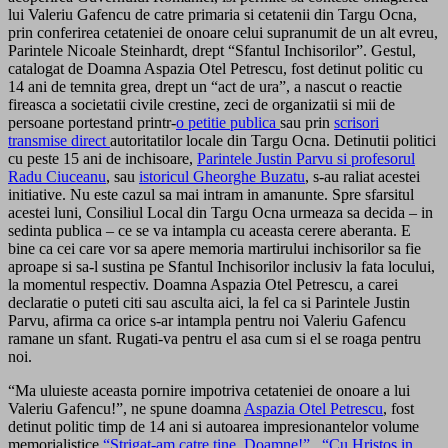
lui Valeriu Gafencu de catre primaria si cetatenii din Targu Ocna,
prin conferirea cetateniei de onoare celui supranumit de un alt evreu,
Parintele Nicoale Steinhardt, drept “Sfantul Inchisorilor”. Gestul,
catalogat de Doamna Aspazia Otel Petrescu, fost detinut politic cu
14 ani de temnita grea, drept un “act de ura”, a nascut o reactie
fireasca a societatii civile crestine, zeci de organizatii si mii de
persoane portestand printr-
o petitie publica
sau prin
scrisori
transmise direct
autoritatilor locale din Targu Ocna. Detinutii politici
cu peste 15 ani de inchisoare,
Parintele Justin Parvu si profesorul
Radu Ciuceanu
, sau
istoricul Gheorghe Buzatu
, s-au raliat acestei
initiative. Nu este cazul sa mai intram in amanunte. Spre sfarsitul
acestei luni, Consiliul Local din Targu Ocna urmeaza sa decida – in
sedinta publica – ce se va intampla cu aceasta cerere aberanta. E
bine ca cei care vor sa apere memoria martirului inchisorilor sa fie
aproape si sa-l sustina pe Sfantul Inchisorilor inclusiv la fata locului,
la momentul respectiv. Doamna Aspazia Otel Petrescu, a carei
declaratie o puteti citi sau asculta aici, la fel ca si Parintele Justin
Parvu, afirma ca orice s-ar intampla pentru noi Valeriu Gafencu
ramane un sfant. Rugati-va pentru el asa cum si el se roaga pentru
noi.
“Ma uluieste aceasta pornire impotriva cetateniei de onoare a lui
Valeriu Gafencu!”, ne spune doamna
Aspazia Otel Petrescu
, fost
detinut politic timp de 14 ani si autoarea impresionantelor volume
memorialistice
“Strigat-am catre tine, Doamne!”
,
“Cu Hristos in