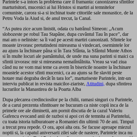
Parintele s-a intors la problema care il framanta: canonizarea sfintilor
marturisitori, mucenici ai lui Hristos si martiri ai temnitelor
comuniste, carora si-a si inchinat toate ctitoriile sale monastice, de la
Petru Voda la Aiud si, de anul trecut, la Canal.
“As putea zice acum linistit, odata cu batrânul Simeon: „Acum
slobozeste pe robul Tau Stapâne, dupa cuvântul Tau în pace”, dar
mai am o neliniste: sa îi vad pe acesti martiri canonizati. Sfintele lor
moaste izvorasc pretutindeni mireasma si vindecari, osemintele lor
au ajuns la închinare pâna si în Tara Sfânta, la Sfântul Munte Athos
si în multe locuri ale pamântului, de unde ma suna parinti si maici ca
sfintii izvorasc mir si mireasma nemaiîntâlnita. Vreau sa vad ziua
când nu ne vom mai teme ca avem în bisericile noastre la închinare
moastele acestor sfinti mucenici, ca au ajuns sa fie slaviti peste
hotare mai degraba decât în tara lor”, marturiseste Parintele, intr-un
interviu publicat in revista maicilor-ziariste,
Atitudini,
dupa sfintirea
lucrarilor la Manastirea de la Poarta Alba
Dupa plecarea credinciosilor pe la chilii, ramasi singuri cu Parintele,
de a carui prezenta sfintitoare ne bucuram ca niste copii inca de la
primele ore ale diminetii, am pornit discutia de la cazul Valeriu
Gafencu evocand anii de razboi si apoi cei de temnita ai Parintelui,
cu toata istoria tulburatoare a Romaniei din ultimii 70 de ani. Timpul
a trecut prea repede. O ora, apoi alta ora. Se facuse aproape miezul
noptii si, la capatul aniversarii zilei sale de nastere, Parintele inca nu