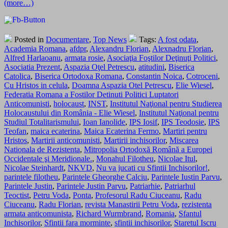
(more…)
Posted in
Documentare
,
Top News
Tags:
A fost odata
,
Academia Romana
,
afdpr
,
Alexandru Florian
,
Alexnadru Florian
,
Alfred Harlaoanu
,
armata rosie
,
Asociaţia Foştilor Deţinuţi Politici
,
Asociatia Prezent
,
Aspazia Oţel Petrescu
,
atitudini
,
Biserica
Catolica
,
Biserica Ortodoxa Romana
,
Constantin Noica
,
Cotroceni
,
Cu Hristos in celula
,
Doamna Aspazia Otel Petrescu
,
Elie Wiesel
,
Federatia Romana a Fostilor Detinuti Politici Luptatori
Anticomunisti
,
holocaust
,
INST
,
Institutul Naţional pentru Studierea
Holocaustului din România - Elie Wiesel
,
Institutul Naţional pentru
Studiul Totalitarismului
,
Ioan Ianolide
,
IPS Iosif
,
IPS Teodosie
,
IPS
Teofan
,
maica ecaterina
,
Maica Ecaterina Fermo
,
Martiri pentru
Hristos
,
Martirii anticomunisti
,
Martirii inchisorilor
,
Miscarea
Nationala de Rezistenta
,
Mitropolia Ortodoxă Română a Europei
Occidentale şi Meridionale.
,
Monahul Filotheu
,
Nicolae Itul
,
Nicolae Steinhardt
,
NKVD
,
Nu va jucati cu Sfintii Inchisorilor!
,
parintele filotheu
,
Parintele Gheorghe Calciu
,
Parintele Iustin Parvu
,
Parintele Justin
,
Parintele Justin Parvu
,
Patriarhie
,
Patriarhul
Teoctist
,
Petru Voda
,
Ponta
,
Profesorul Radu Ciuceanu
,
Radu
Ciuceanu
,
Radu Florian
,
revista Manastirii Petru Voda
,
rezistenta
armata anticomunista
,
Richard Wurmbrand
,
Romania
,
Sfantul
Inchisorilor
,
Sfintii fara morminte
,
sfintii inchisorilor
,
Staretul Iscru