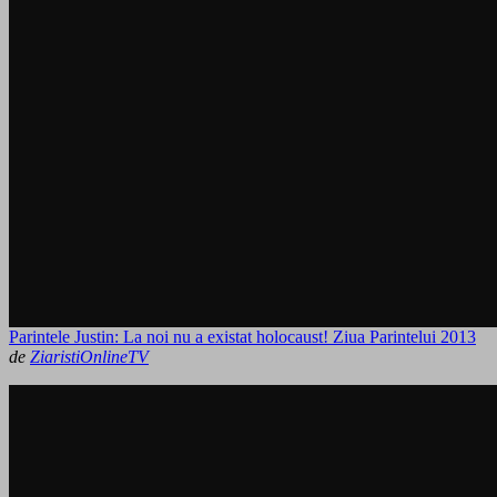
Parintele Justin: La noi nu a existat holocaust! Ziua Parintelui 2013
de
ZiaristiOnlineTV