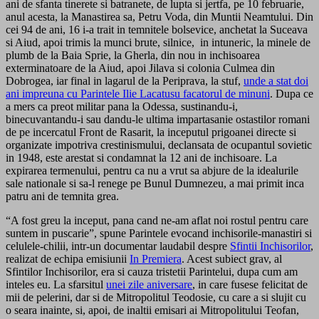
ani de sfanta tinerete si batranete, de lupta si jertfa, pe 10 februarie,
anul acesta, la Manastirea sa, Petru Voda, din Muntii Neamtului. Din
cei 94 de ani, 16 i-a trait in temnitele bolsevice, anchetat la Suceava
si Aiud, apoi trimis la munci brute, silnice, in intuneric, la minele de
plumb de la Baia Sprie, la Gherla, din nou in inchisoarea
exterminatoare de la Aiud, apoi Jilava si colonia Culmea din
Dobrogea, iar final in lagarul de la Periprava, la stuf,
unde a stat doi
ani impreuna cu Parintele Ilie Lacatusu facatorul de minuni
. Dupa ce
a mers ca preot militar pana la Odessa, sustinandu-i,
binecuvantandu-i sau dandu-le ultima impartasanie ostastilor romani
de pe incercatul Front de Rasarit, la inceputul prigoanei directe si
organizate impotriva crestinismului, declansata de ocupantul sovietic
in 1948, este arestat si condamnat la 12 ani de inchisoare. La
expirarea termenului, pentru ca nu a vrut sa abjure de la idealurile
sale nationale si sa-l renege pe Bunul Dumnezeu, a mai primit inca
patru ani de temnita grea.
“A fost greu la inceput, pana cand ne-am aflat noi rostul pentru care
suntem in puscarie”, spune Parintele evocand inchisorile-manastiri si
celulele-chilii, intr-un documentar laudabil despre
Sfintii Inchisorilor
,
realizat de echipa emisiunii
In Premiera
. Acest subiect grav, al
Sfintilor Inchisorilor, era si cauza tristetii Parintelui, dupa cum am
inteles eu. La sfarsitul
unei zile aniversare
, in care fusese felicitat de
mii de pelerini, dar si de Mitropolitul Teodosie, cu care a si slujit cu
o seara inainte, si, apoi, de inaltii emisari ai Mitropolitului Teofan,