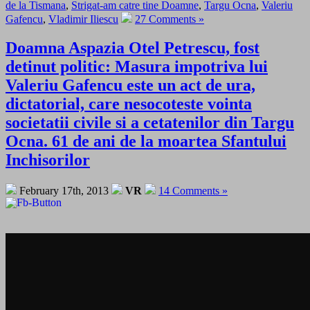
de la Tismana
,
Strigat-am catre tine Doamne
,
Targu Ocna
,
Valeriu
Gafencu
,
Vladimir Iliescu
27 Comments »
Doamna Aspazia Otel Petrescu, fost
detinut politic: Masura impotriva lui
Valeriu Gafencu este un act de ura,
dictatorial, care nesocoteste vointa
societatii civile si a cetatenilor din Targu
Ocna. 61 de ani de la moartea Sfantului
Inchisorilor
February 17th, 2013
VR
14 Comments »