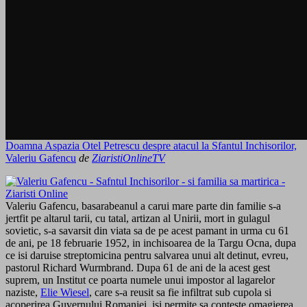
Doamna Aspazia Otel Petrescu despre atacul la Sfantul Inchisorilor,
Valeriu Gafencu
de
ZiaristiOnlineTV
Valeriu Gafencu, basarabeanul a carui mare parte din familie s-a
jertfit pe altarul tarii, cu tatal, artizan al Unirii, mort in gulagul
sovietic, s-a savarsit din viata sa de pe acest pamant in urma cu 61
de ani, pe 18 februarie 1952, in inchisoarea de la Targu Ocna, dupa
ce isi daruise streptomicina pentru salvarea unui alt detinut, evreu,
pastorul Richard Wurmbrand. Dupa 61 de ani de la acest gest
suprem, un Institut ce poarta numele unui impostor al lagarelor
naziste,
Elie Wiesel
, care s-a reusit sa fie infiltrat sub cupola si
acoperirea Guvernului Romaniei, isi permite sa conteste omagierea