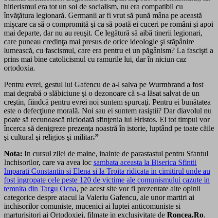
hitlerismul era tot un soi de socialism, nu era compatibil cu
învăţătura legionară. Germanii ar fi vrut să pună mâna pe această
mișcare ca să o compromită şi ca să poată ei cuceri pe români şi apoi
mai departe, dar nu au reuşit. Ce legătură să aibă tinerii legionari,
care puneau credinţa mai presus de orice ideologie şi stăpânire
lumească, cu fascismul, care era pentru ei un păgânism? La fascişti a
prins mai bine catolicismul cu ramurile lui, dar în niciun caz
ortodoxia.
Pentru evrei, gestul lui Gafencu de a-l salva pe Wurmbrand a fost
mai degrabă o slăbiciune şi o dezonoare că s-a lăsat salvat de un
creştin, fiindcă pentru evrei noi suntem spurcaţi. Pentru ei bunătatea
este o defecţiune morală. Noi sau ei suntem rasiştii? Dar diavolul nu
poate să recunoască niciodată sfinţenia lui Hristos. Ei tot timpul vor
încerca să denigreze prezenţa noastră în istorie, luptând pe toate căile
şi cultural şi religios şi militar
.”
Nota:
In cursul zilei de maine, inainte de parastastul pentru Sfantul
Inchisorilor, care va avea loc
sambata aceasta la Biserica Sfintii
Imparati Constantin si Elena si la Troita ridicata in cimitirul unde au
fost ingropate cele peste 120 de victime ale comunismului cazute in
temnita din Targu Ocna
, pe acest site vor fi prezentate alte opinii
categorice despre atacul la Valeriu Gafencu, ale unor martiri ai
inchisorilor comuniste, mucenici ai luptei anticomuniste si
marturisitori ai Ortodoxiei, filmate in exclusivitate de
Roncea.Ro
.