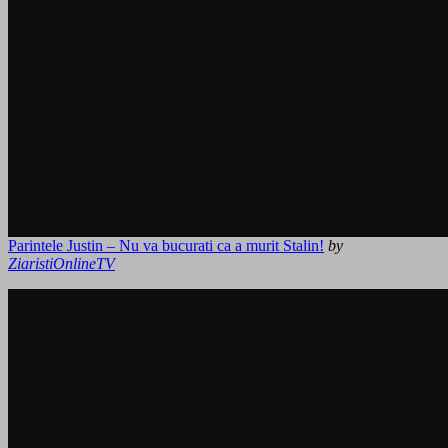
Parintele Justin – Nu va bucurati ca a murit Stalin!
by
ZiaristiOnlineTV