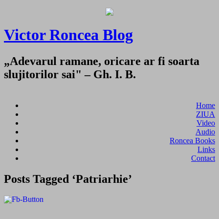
Victor Roncea Blog
„Adevarul ramane, oricare ar fi soarta
slujitorilor sai" – Gh. I. B.
Home
ZIUA
Video
Audio
Roncea Books
Links
Contact
Posts Tagged ‘Patriarhie’