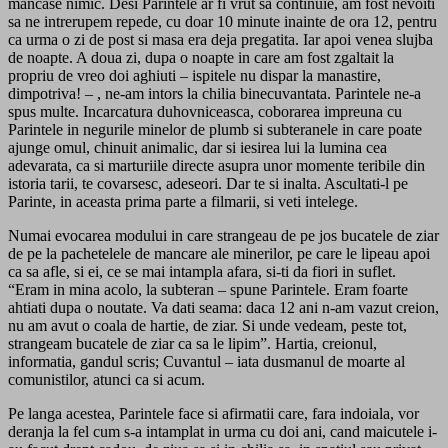
mancase nimic. Desi Parintele ar fi vrut sa continuie, am fost nevoiti
sa ne intrerupem repede, cu doar 10 minute inainte de ora 12, pentru
ca urma o zi de post si masa era deja pregatita. Iar apoi venea slujba
de noapte. A doua zi, dupa o noapte in care am fost zgaltait la
propriu de vreo doi aghiuti – ispitele nu dispar la manastire,
dimpotriva! – , ne-am intors la chilia binecuvantata. Parintele ne-a
spus multe. Incarcatura duhovniceasca, coborarea impreuna cu
Parintele in negurile minelor de plumb si subteranele in care poate
ajunge omul, chinuit animalic, dar si iesirea lui la lumina cea
adevarata, ca si marturiile directe asupra unor momente teribile din
istoria tarii, te covarsesc, adeseori. Dar te si inalta. Ascultati-l pe
Parinte, in aceasta prima parte a filmarii, si veti intelege.
Numai evocarea modului in care strangeau de pe jos bucatele de ziar
de pe la pachetelele de mancare ale minerilor, pe care le lipeau apoi
ca sa afle, si ei, ce se mai intampla afara, si-ti da fiori in suflet.
“Eram in mina acolo, la subteran – spune Parintele. Eram foarte
ahtiati dupa o noutate. Va dati seama: daca 12 ani n-am vazut creion,
nu am avut o coala de hartie, de ziar. Si unde vedeam, peste tot,
strangeam bucatele de ziar ca sa le lipim”. Hartia, creionul,
informatia, gandul scris; Cuvantul – iata dusmanul de moarte al
comunistilor, atunci ca si acum.
Pe langa acestea, Parintele face si afirmatii care, fara indoiala, vor
deranja la fel cum s-a intamplat in urma cu doi ani, cand maicutele i-