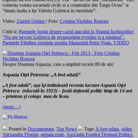
contesta vointa societatii civile si a cetatenilor din Targu Ocna” si
“tinuta inalta a lui Valeriu Gafencu in eternitate”.
Video:
Ziaristi Online
/ Foto:
Cristina Nichitus Roncea
Cititi si:
Parintele Justin despre cazul atacului la Sfantul Inchisorilor:
“Nu are nevoie Gafencu de recunoştinţa evreilor şi a nimănui”.
Parintele Filotheu prezinta pozitia Manastirii Petru Voda. VIDEO
Despre Doamna Aspazia, care a implinit recent 89 de ani:
Aspazia Oţel Petrescu: „A fost odată”
„A fost odată”, aşa îşi intitulează recenta lucrare Aspazia Oţel
Petrescu (născută în 1923) – fostă deţinută politic timp de 14 ani
– prietena şi colega mea de liceu.
(more…)
Posted in
Documentare
,
Top News
Tags:
A fost odata
,
afdpr
,
Alexandru Florian
,
armata rosie
,
Asociaţia Foştilor Deţinuţi Politici
,