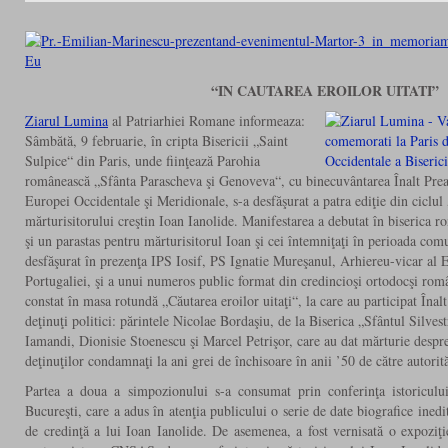
“IN CAUTAREA EROILOR UITATI”
Ziarul Lumina
al Patriarhiei Romane informeaza:
Sâmbătă, 9 februarie, în cripta Bisericii „Saint
Sulpice“ din Paris, unde fiinţează Parohia
românească „Sfânta Parascheva şi Genoveva“, cu binecuvântarea Înalt Preasf
Europei Occidentale şi Meridionale, s-a desfăşurat a patra ediţie din ciclu
mărturisitorului creştin Ioan Ianolide. Manifestarea a debutat în biserica 
şi un parastas pentru mărturisitorul Ioan şi cei întemniţaţi în perioada co
desfăşurat în prezenţa IPS Iosif, PS Ignatie Mureşanul, Arhiereu-vicar al E
Portugaliei, şi a unui numeros public format din credincioşi ortodocşi româ
constat în masa rotundă „Căutarea eroilor uitaţi“, la care au participat Înalt P
deţinuţi politici: părintele Nicolae Bordaşiu, de la Biserica „Sfântul Silves
Iamandi, Dionisie Stoenescu şi Marcel Petrişor, care au dat mărturie despre r
deţinuţilor condamnaţi la ani grei de închisoare în anii ’50 de către autorit
Partea a doua a simpozionului s-a consumat prin conferinţa istoriculu
Bucureşti, care a adus în atenţia publicului o serie de date biografice ined
de credinţă a lui Ioan Ianolide. De asemenea, a fost vernisată o expoziţi