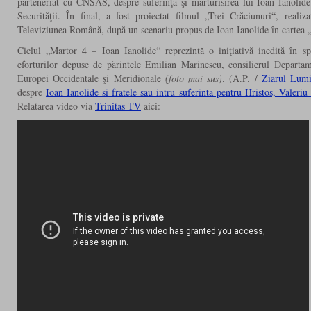
parteneriat cu CNSAS, despre suferinţa şi mărturisirea lui Ioan Ianolid
Securităţii. În final, a fost proiectat filmul „Trei Crăciunuri“, reali
Televiziunea Română, după un scenariu propus de Ioan Ianolide în cartea „
Ciclul „Martor 4 – Ioan Ianolide“ reprezintă o iniţiativă inedită în sp
eforturilor depuse de părintele Emilian Marinescu, consilierul Departam
Europei Occidentale şi Meridionale
(foto mai sus)
. (A.P. /
Ziarul Lum
despre
Ioan Ianolide si fratele sau intru suferinta pentru Hristos, Valeriu
Relatarea video via
Trinitas TV
aici: