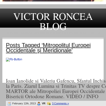
VICTOR RONCEA
BLOG
„ADEVARUL RAMANE, ORICARE AR FI SOARTA SLUJITORILOR SAI" – GH. I. B.
Posts Tagged ‘Mitropolitul Europei
Occidentale şi Meridionale’
Ioan Ianolide si Valeriu Gafencu, Sfantul Inchi
la Paris. Ziarul Lumina si Trinitas TV despre C
MARTOR ale Mitropoliei Europei Occidentale 
Bisericii Ortodoxe Romane. VIDEO / INFO
February 12th, 2013
VR
3 Comments »