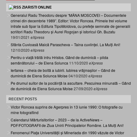
ZIARISTI ONLINE
Generalul Radu Theodoru despre “MÂNA MOSCOVEI – Documentele
crimei din decembrie 1989”. Editor: Victor Roncea. Primele trei volume
intrate sub tipar la Editura TipoMoldova, cu prefețe semnate de generalii
scriitori Radu Theodoru și Aurel Rogojan și istoricul Gh. Buzatu
19/01/2021
eXpress
Sfânta Cuvioasă Maică Parascheva – Taina cuviinței. La Mulți Ani!
12/10/2020
eXpress
Pentru o viață trăită întru Hristos. Gând de duminică – pilda
semănătorului – de Elena Solunca
11/10/2020
eXpress
Iertarea – cheia de boltă a iubirii. Iubirea vrăjmașilor – Gând de
duminică de Elena Solunca Moise
04/10/2020
eXpress
Pe drumul suitor de la pocăință la ascultare. Pescuirea minunată – Gând
de duminică de Elena Solunca Moise
27/09/2020
eXpress
RECENT POSTS
Victor Roncea suprins de Agerpres în 13 iunie 1990: O fotografie cu
mine fotografiind
Calendarul Mărturisitorilor – 2023 – de la ActiveNews –
PDF/FOTOGRAFII de Ziua Unirii Principatelor Române. La Mulți Ani!
Fenomenul Piața Universității și Mineriada din 1990 văzute de Victor