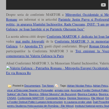
Despre seria de conferinte MARTOR a
Mitropoliei Occidentale si Me
Romane
am informat si in articolul
Parintele Justin Parvu si Profesoru
politic, in apararea Sfantului Inchisorilor. Radu Ciuceanu, INST: “I-am pr
Gafencu, pe Ioan Ianolide si pe Parintele Gherasim Iscu”
La acesta adresa cititi despre
Conferinta MARTOR 4, dedicata lui Ioan Ian
vedea
mai multe fotografii
de la
Conferinta MARTOR 3, in memoriam S
Gafencu
. La
Apostolia TV
gasiti clipul conferintei. Blogul
Roman Ortodo
participantilor la Conferinta MARTOR 3 in
Trei emisiuni la Vo
comemorarea lui Valeriu Gafencu la Paris
Afisul Conferintei MARTOR 3, In Memoriam Sfantul Inchisorilor, Valeri
Posted in
Documentare
,
Top News
Tags:
Adrian Nicolae Petcu
,
Adrian Petcu
vicar al Episcopiei Spaniei şi Portugaliei
,
armata rosie
,
Asociaţia Foştilor Deţinuţi Politici
Sulpice“ din Paris
,
Biserica „Sfântul Silvestru“ din Bucureşti
,
Biserica Catolica
,
Biseric
CNSAS
,
Conferintele MARTOR
,
Constantin Noica
,
Dionisie Stoenescu
,
Elie Wiesel
,
Em
a Fostilor Detinuti Politici Luptatori Anticomunisti
,
In cautarea eroilor uitati
,
Înalt Preasfinţi
pentru Studierea Holocaustului din România - Elie Wiesel
,
Institutul Naţional pentru Stud