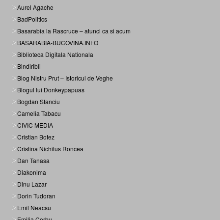
Aurel Agache
BadPolitics
Basarabia la Rascruce – atunci ca si acum
BASARABIA-BUCOVINA.INFO
Biblioteca Digitala Nationala
Bindiribli
Blog Nistru Prut – Istoricul de Veghe
Blogul lui Donkeypapuas
Bogdan Stanciu
Camelia Tabacu
CIVIC MEDIA
Cristian Botez
Cristina Nichitus Roncea
Dan Tanasa
Diakonima
Dinu Lazar
Dorin Tudoran
Emil Neacsu
Emilia Corbu