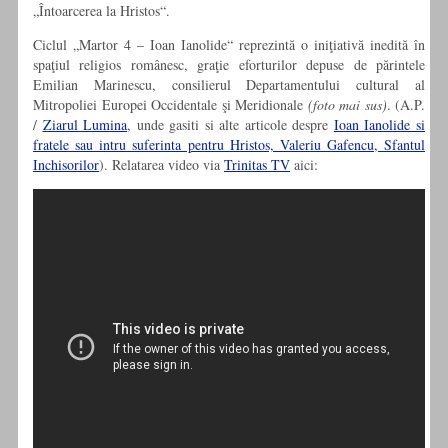
„Întoarcerea la Hristos“.
Ciclul „Martor 4 – Ioan Ianolide“ reprezintă o iniţiativă inedită în
spaţiul religios românesc, graţie eforturilor depuse de părintele
Emilian Marinescu, consilierul Departamentului cultural al
Mitropoliei Europei Occidentale şi Meridionale
(foto mai sus)
. (A.P.
/
Ziarul Lumina
, unde gasiti si alte articole despre
Ioan Ianolide si
fratele sau intru suferinta pentru Hristos, Valeriu Gafencu, Sfantul
Inchisorilor
). Relatarea video via
Trinitas TV
aici: