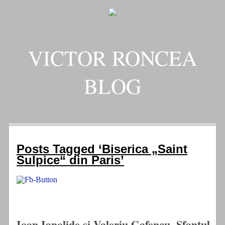
VICTOR RONCEA
BLOG
„ADEVARUL RAMANE, ORICARE AR FI SOARTA SLUJITORILOR SAI" – GH.
I. B.
Posts Tagged ‘Biserica „Saint
Sulpice“ din Paris’
Ioan Ianolide si Valeriu Gafencu, Sfantul