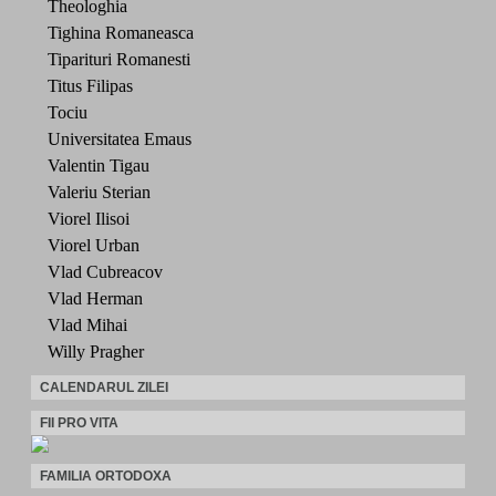
Theologhia
Tighina Romaneasca
Tiparituri Romanesti
Titus Filipas
Tociu
Universitatea Emaus
Valentin Tigau
Valeriu Sterian
Viorel Ilisoi
Viorel Urban
Vlad Cubreacov
Vlad Herman
Vlad Mihai
Willy Pragher
CALENDARUL ZILEI
FII PRO VITA
FAMILIA ORTODOXA