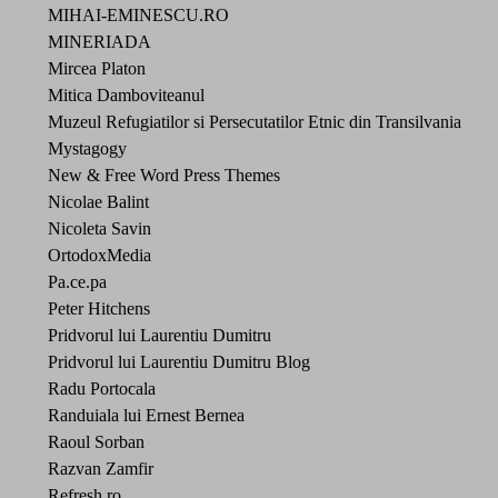
MIHAI-EMINESCU.RO
MINERIADA
Mircea Platon
Mitica Damboviteanul
Muzeul Refugiatilor si Persecutatilor Etnic din Transilvania
Mystagogy
New & Free Word Press Themes
Nicolae Balint
Nicoleta Savin
OrtodoxMedia
Pa.ce.pa
Peter Hitchens
Pridvorul lui Laurentiu Dumitru
Pridvorul lui Laurentiu Dumitru Blog
Radu Portocala
Randuiala lui Ernest Bernea
Raoul Sorban
Razvan Zamfir
Refresh.ro