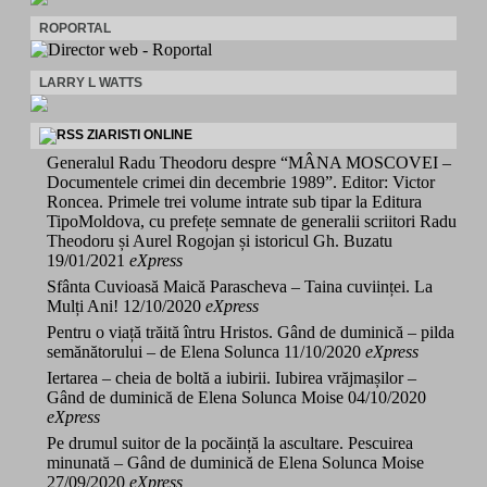
ROPORTAL
LARRY L WATTS
ZIARISTI ONLINE
Generalul Radu Theodoru despre “MÂNA MOSCOVEI –
Documentele crimei din decembrie 1989”. Editor: Victor
Roncea. Primele trei volume intrate sub tipar la Editura
TipoMoldova, cu prefețe semnate de generalii scriitori Radu
Theodoru și Aurel Rogojan și istoricul Gh. Buzatu
19/01/2021
eXpress
Sfânta Cuvioasă Maică Parascheva – Taina cuviinței. La
Mulți Ani!
12/10/2020
eXpress
Pentru o viață trăită întru Hristos. Gând de duminică – pilda
semănătorului – de Elena Solunca
11/10/2020
eXpress
Iertarea – cheia de boltă a iubirii. Iubirea vrăjmașilor –
Gând de duminică de Elena Solunca Moise
04/10/2020
eXpress
Pe drumul suitor de la pocăință la ascultare. Pescuirea
minunată – Gând de duminică de Elena Solunca Moise
27/09/2020
eXpress