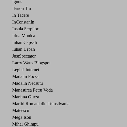
Ignus
Ilarion Tiu
In Tacere
InConstanIn
Insula Serpilor
Irina Monica
Iulian Capsali
Iulian Urban
JustSpectator
Larry Watts Blogspot
Legi si Internet
Madalin Focsa
Madalin Necsutu
Manastirea Petru Voda
Mariana Gurza
Martiri Romani din Transilvania
Mateescu
Mega Ison
Mihai Ghimpu