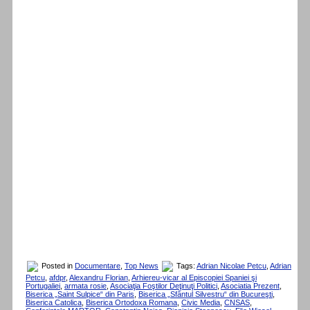
Posted in
Documentare
,
Top News
Tags:
Adrian Nicolae Petcu
,
Adrian
Petcu
,
afdpr
,
Alexandru Florian
,
Arhiereu-vicar al Episcopiei Spaniei şi
Portugaliei
,
armata rosie
,
Asociaţia Foştilor Deţinuţi Politici
,
Asociatia Prezent
,
Biserica „Saint Sulpice“ din Paris
,
Biserica „Sfântul Silvestru“ din Bucureşti
,
Biserica Catolica
,
Biserica Ortodoxa Romana
,
Civic Media
,
CNSAS
,