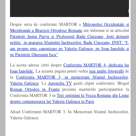
Despre seria de conferinte MARTOR a
Mitropoliei Occidentale si
Meridionale a Bisericii Ortodoxe Romane
am informat si in articolul
Parintele Justin Parvu si Profesorul Radu Ciuceanu, fosti detinuti
politic, in apararea Sfantului Inchisorilor. Radu Ciuceanu, INST: “I-
am propus spre canonizare pe Valeriu Gafencu, pe Ioan Ianolide si
pe Parintele Gherasim Iscu”
La acesta adresa cititi despre
Conferinta MARTOR 4, dedicata lui
Ioan Ianolide.
La aceasta pagina puteti vedea
mai multe fotografii
de
la
Conferinta MARTOR 3, in memoriam Sfantul Inchisorilor,
Valeriu Gafencu
. La
Apostolia TV
gasiti clipul conferintei. Blogul
Roman Ortodox in Franta
prezinta marturiile participantilor la
Conferinta MARTOR 3 in
Trei emisiuni la Vocea Romana din Lume
despre comemorarea lui Valeriu Gafencu la Paris
Afisul Conferintei MARTOR 3, In Memoriam Sfantul Inchisorilor,
Valeriu Gafencu: