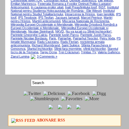
Conferintele MARTOR
,
Constantin Noica
,
Dionisie Stoenescu
,
Elie Wiesel
,
Emilian Marinescu
,
Federatia Romana a Fostilor Detinuti Politici Luptatori
Anticomunisti
,
In cautarea eroilor uitati
,
Înalt Preasfinţitului Iosif
,
INST
,
Institutul
Naţional pentru Studierea Holocaustului din România - Elie Wiesel
,
Institutul
Naţional pentru Studiul Totalitarismului
,
Întoarcerea la Hristos
,
Ioan Ianolide
,
IPS
Iosif
,
IPS Teodosie
,
IPS Teofan
,
Jacques Iamandi
,
Marcel Petrişor
,
Martiri
pentru Hristos
,
Martirii anticomunisti
,
Miscarea Nationala de Rezistenta
,
Mitropolia Europei Occidentale şi Meridionale
,
Mitropolia Ortodoxă Română a
Europei Occidentale şi Meridionale.
,
Mitropolitul Europei Occidentale şi
Meridionale
,
Nicolae Steinhardt
,
NKVD
,
Nu va jucati cu Sfintii Inchisorilor!
,
Parintele Gheorghe Calciu
,
Parintele Iustin Parvu
,
Parintele Justin Parvu
,
Parintele Nicolae Bordasiu
,
Paris
,
Patriarhie
,
Patriarhul Teoctist
,
Petru Voda
,
PS
Ignatie Mureşanul
,
Radu Ciuceanu
,
Radu Florian
,
rezistenta armata
anticomunista
,
Richard Wurmbrand
,
Saint Sulpice
,
Sfânta Parascheva şi
Genoveva
,
Sfantul Inchisorilor
,
Sfintii fara morminte
,
sfintii inchisorilor
,
Staretul
Iscru de la Tismana
,
Targu Ocna
,
Trei Crăciunuri
,
Trinitas TV
,
Valeriu Gafencu
,
Ziarul Lumina
3 Comments »
ABONARE RSS