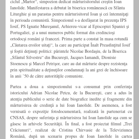
ciclul „Martor“, simpozion dedicat mărturisitorului creştin Ioan
Ianolide. Manifestarea a debutat în biserica românească cu Sfânta
Liturghie şi un parastas pentru mărturisitorul Ioan şi cei întemniţaţi
în perioada comunistă. Simpozionul s-a desfăşurat în prezenţa IPS
Iosif, PS Ignatie Mureşanul, Arhiereu-vicar al Episcopiei Spaniei şi
Portugaliei, şi a unui numeros public format din credincioşi
ortodocşi români şi francezi. Prima parte a constat în masa rotundă
„Căutarea eroilor uitaţi“, la care au participat Înalt Preasfinţitul Iosif
şi foştii deţinuţi politici: părintele Nicolae Bordaşiu, de la Biserica
„Sfântul Silvestru“ din Bucureşti, Jacques Iamandi, Dionisie
Stoenescu şi Marcel Petrişor, care au dat mărturie despre rezistenţa
prin spiritualitate a deţinuţilor condamnaţi la ani grei de închisoare
în anii ’50 de către autorităţile comuniste.
Partea a doua a simpozionului s-a consumat prin conferinţa
istoricului Adrian Nicolae Petcu, de la Bucureşti, care a adus în
atenţia publicului o serie de date biografice inedite şi fragmente din
mărturisirea de credinţă a lui Ioan Ianolide. De asemenea, a fost
vernisată o expoziţie fotodocumentară, realizată în parteneriat cu
CNSAS, despre suferinţa şi mărturisirea lui Ioan Ianolide aşa cum se
găsesc în arhivele Securităţii. În final, a fost proiectat filmul „Trei
Crăciunuri“, realizat de Cristina Chirvasie de la Televiziunea
Română, după un scenariu propus de Ioan Ianolide în cartea