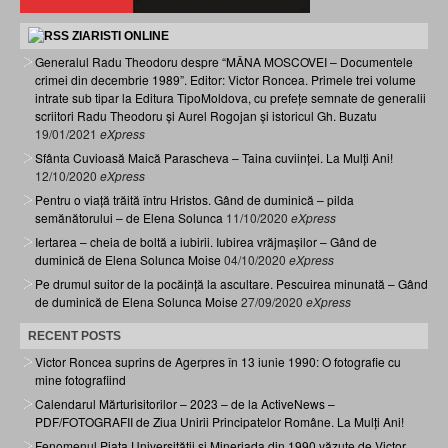
ZIARISTI ONLINE
Generalul Radu Theodoru despre “MÂNA MOSCOVEI – Documentele
crimei din decembrie 1989”. Editor: Victor Roncea. Primele trei volume
intrate sub tipar la Editura TipoMoldova, cu prefețe semnate de generalii
scriitori Radu Theodoru și Aurel Rogojan și istoricul Gh. Buzatu
19/01/2021
eXpress
Sfânta Cuvioasă Maică Parascheva – Taina cuviinței. La Mulți Ani!
12/10/2020
eXpress
Pentru o viață trăită întru Hristos. Gând de duminică – pilda
semănătorului – de Elena Solunca
11/10/2020
eXpress
Iertarea – cheia de boltă a iubirii. Iubirea vrăjmașilor – Gând de
duminică de Elena Solunca Moise
04/10/2020
eXpress
Pe drumul suitor de la pocăință la ascultare. Pescuirea minunată – Gând
de duminică de Elena Solunca Moise
27/09/2020
eXpress
RECENT POSTS
Victor Roncea suprins de Agerpres în 13 iunie 1990: O fotografie cu
mine fotografiind
Calendarul Mărturisitorilor – 2023 – de la ActiveNews –
PDF/FOTOGRAFII de Ziua Unirii Principatelor Române. La Mulți Ani!
Fenomenul Piața Universității și Mineriada din 1990 văzute de Victor