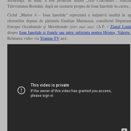
Securităţii. În final, a fost proiectat filmul „Trei Crăciunuri“, reali
Televiziunea Română, după un scenariu propus de Ioan Ianolide în cartea „
Ciclul „Martor 4 – Ioan Ianolide“ reprezintă o iniţiativă inedită în sp
eforturilor depuse de părintele Emilian Marinescu, consilierul Departam
Europei Occidentale şi Meridionale
(foto mai sus)
. (A.P. /
Ziarul Lum
despre
Ioan Ianolide si fratele sau intru suferinta pentru Hristos, Valeriu
Relatarea video via
Trinitas TV
aici: