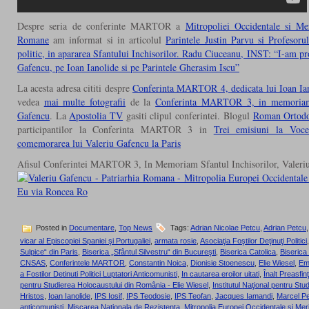
Despre seria de conferinte MARTOR a
Mitropoliei Occidentale si Me
Romane
am informat si in articolul
Parintele Justin Parvu si Profesoru
politic, in apararea Sfantului Inchisorilor. Radu Ciuceanu, INST: “I-am pr
Gafencu, pe Ioan Ianolide si pe Parintele Gherasim Iscu”
La acesta adresa cititi despre
Conferinta MARTOR 4, dedicata lui Ioan Ian
vedea
mai multe fotografii
de la
Conferinta MARTOR 3, in memoriam S
Gafencu
. La
Apostolia TV
gasiti clipul conferintei. Blogul
Roman Ortodo
participantilor la Conferinta MARTOR 3 in
Trei emisiuni la Vo
comemorarea lui Valeriu Gafencu la Paris
Afisul Conferintei MARTOR 3, In Memoriam Sfantul Inchisorilor, Valeri
Posted in
Documentare
,
Top News
Tags:
Adrian Nicolae Petcu
,
Adrian Petcu
vicar al Episcopiei Spaniei şi Portugaliei
,
armata rosie
,
Asociaţia Foştilor Deţinuţi Politici
Sulpice“ din Paris
,
Biserica „Sfântul Silvestru“ din Bucureşti
,
Biserica Catolica
,
Biseric
CNSAS
,
Conferintele MARTOR
,
Constantin Noica
,
Dionisie Stoenescu
,
Elie Wiesel
,
Em
a Fostilor Detinuti Politici Luptatori Anticomunisti
,
In cautarea eroilor uitati
,
Înalt Preasfinţi
pentru Studierea Holocaustului din România - Elie Wiesel
,
Institutul Naţional pentru Stud
Hristos
,
Ioan Ianolide
,
IPS Iosif
,
IPS Teodosie
,
IPS Teofan
,
Jacques Iamandi
,
Marcel Pe
anticomunisti
,
Miscarea Nationala de Rezistenta
,
Mitropolia Europei Occidentale şi Mer