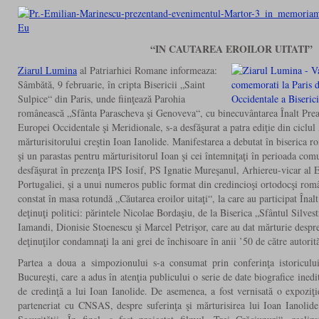
“IN CAUTAREA EROILOR UITATI”
Ziarul Lumina
al Patriarhiei Romane informeaza:
Sâmbătă, 9 februarie, în cripta Bisericii „Saint
Sulpice“ din Paris, unde fiinţează Parohia
românească „Sfânta Parascheva şi Genoveva“, cu binecuvântarea Înalt Preasf
Europei Occidentale şi Meridionale, s-a desfăşurat a patra ediţie din ciclu
mărturisitorului creştin Ioan Ianolide. Manifestarea a debutat în biserica 
şi un parastas pentru mărturisitorul Ioan şi cei întemniţaţi în perioada co
desfăşurat în prezenţa IPS Iosif, PS Ignatie Mureşanul, Arhiereu-vicar al E
Portugaliei, şi a unui numeros public format din credincioşi ortodocşi româ
constat în masa rotundă „Căutarea eroilor uitaţi“, la care au participat Înalt P
deţinuţi politici: părintele Nicolae Bordaşiu, de la Biserica „Sfântul Silves
Iamandi, Dionisie Stoenescu şi Marcel Petrişor, care au dat mărturie despre r
deţinuţilor condamnaţi la ani grei de închisoare în anii ’50 de către autorit
Partea a doua a simpozionului s-a consumat prin conferinţa istoriculu
Bucureşti, care a adus în atenţia publicului o serie de date biografice ined
de credinţă a lui Ioan Ianolide. De asemenea, a fost vernisată o expoziţi
parteneriat cu CNSAS, despre suferinţa şi mărturisirea lui Ioan Ianolid