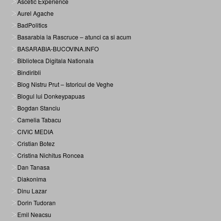
Ascetic Experience
Aurel Agache
BadPolitics
Basarabia la Rascruce – atunci ca si acum
BASARABIA-BUCOVINA.INFO
Biblioteca Digitala Nationala
Bindiribli
Blog Nistru Prut – Istoricul de Veghe
Blogul lui Donkeypapuas
Bogdan Stanciu
Camelia Tabacu
CIVIC MEDIA
Cristian Botez
Cristina Nichitus Roncea
Dan Tanasa
Diakonima
Dinu Lazar
Dorin Tudoran
Emil Neacsu