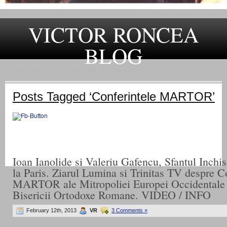
VICTOR RONCEA
BLOG
„ADEVARUL RAMANE, ORICARE AR FI SOARTA SLUJITORILOR SAI" – GH. I. B.
Posts Tagged ‘Conferintele MARTOR’
Ioan Ianolide si Valeriu Gafencu, Sfantul Inchi
la Paris. Ziarul Lumina si Trinitas TV despre C
MARTOR ale Mitropoliei Europei Occidentale 
Bisericii Ortodoxe Romane. VIDEO / INFO
February 12th, 2013
VR
3 Comments »