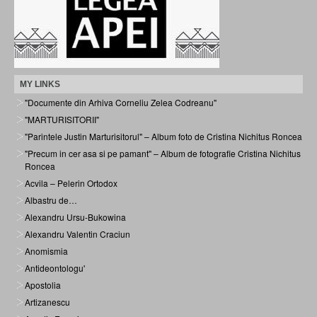
MY LINKS
"Documente din Arhiva Corneliu Zelea Codreanu"
"MARTURISITORII"
"Parintele Justin Marturisitorul" – Album foto de Cristina Nichitus Roncea
"Precum in cer asa si pe pamant" – Album de fotografie Cristina Nichitus
Roncea
Acvila – Pelerin Ortodox
Albastru de…
Alexandru Ursu-Bukowina
Alexandru Valentin Craciun
Anomismia
Antideontologu'
Apostolia
Artizanescu