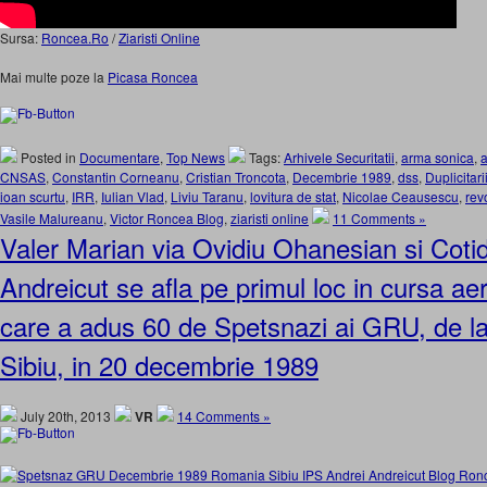
Sursa:
Roncea.Ro
/
Ziaristi Online
Mai multe poze la
Picasa Roncea
Posted in
Documentare
,
Top News
Tags:
Arhivele Securitatii
,
arma sonica
,
CNSAS
,
Constantin Corneanu
,
Cristian Troncota
,
Decembrie 1989
,
dss
,
Duplicitari
ioan scurtu
,
IRR
,
Iulian Vlad
,
Liviu Taranu
,
lovitura de stat
,
Nicolae Ceausescu
,
rev
Vasile Malureanu
,
Victor Roncea Blog
,
ziaristi online
11 Comments »
Valer Marian via Ovidiu Ohanesian si Cotid
Andreicut se afla pe primul loc in cursa ae
care a adus 60 de Spetsnazi ai GRU, de la
Sibiu, in 20 decembrie 1989
July 20th, 2013
VR
14 Comments »