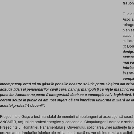
Nation
Filial
Asociaţ
retrage
plen s
atacuri
militare
(r) Do
denigr
slujes
mai vă
fabric
în anii
complex
incompetenţi cred că au găsit în pensiile noastre soluţia pentru ieşirea din criza 
adaugă lideri ai pensionarilor civili care, naivi şi manipulaţi ca nişte maşini cred
pune lor. Aceasta nu poate fi categorisită decît ca o concepţie naiv-legislativă.
cerem scuze în public că am fost ofiţeri, că am îmbrăcat uniforma militară de la 
acestei profesii 4 decenii”.
Preşedintele Guşu a fost mandatat de membrii cîmpulungeni ai asociaţiei să ceară 
ANCMRR, acţiuni de protest energice şi concertate. Cîmpulungenii doresc o scriso
Preşedintelui României, Parlamentului şi Guvernului, solicitarea unei audienţe la
prezentarea drepturilor istorice ale militarilor şi, dacă nu vor obţine rezultate astfe