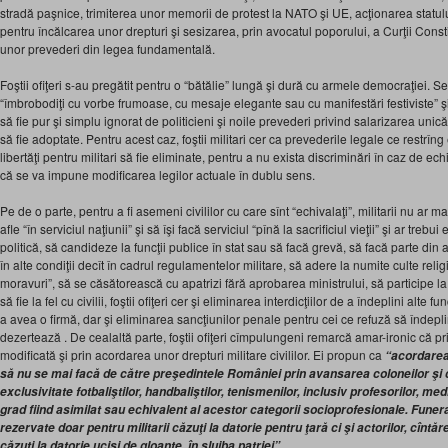
stradă paşnice, trimiterea unor memorii de protest la NATO şi UE, acţionarea statul
pentru încălcarea unor drepturi şi sesizarea, prin avocatul poporului, a Curţii Consti
unor prevederi din legea fundamentală.
Foştii ofiţeri s-au pregătit pentru o “bătălie” lungă şi dură cu armele democraţiei. Se 
“îmbrobodiţi cu vorbe frumoase, cu mesaje elegante sau cu manifestări festiviste” şi
să fie pur şi simplu ignorat de politicieni şi noile prevederi privind salarizarea unic
să fie adoptate. Pentru acest caz, foştii militari cer ca prevederile legale ce restrîng
libertăţi pentru militari să fie eliminate, pentru a nu exista discriminări în caz de ec
că se va impune modificarea legilor actuale în dublu sens.
Pe de o parte, pentru a fi asemeni civililor cu care sînt “echivalaţi”, militarii nu ar ma
afle “în serviciul naţiunii” şi să îşi facă serviciul “pînă la sacrificiul vieţii” şi ar trebui
politică, să candideze la funcţii publice în stat sau să facă grevă, să facă parte din 
în alte condiţii decît în cadrul regulamentelor militare, să adere la numite culte rel
moravuri”, să se căsătorească cu apatrizi fără aprobarea ministrului, să participe la m
să fie la fel cu civilii, foştii ofiţeri cer şi eliminarea interdicţiilor de a îndeplini alte f
a avea o firmă, dar şi eliminarea sancţiunilor penale pentru cei ce refuză să îndep
dezertează . De cealaltă parte, foştii ofiţeri cîmpulungeni remarcă amar-ironic că pr
modificată şi prin acordarea unor drepturi militare civililor. Ei propun ca
“acordarea
să nu se mai facă de către preşedintele României prin avansarea coloneilor şi 
exclusivitate fotbaliştilor, handbaliştilor, tenismenilor, inclusiv profesorilor, medi
grad fiind asimilat sau echivalent al acestor categorii socioprofesionale. Funeral
rezervate doar pentru militarii căzuţi la datorie pentru ţară ci şi actorilor, cîntăreţi
căzuţi la datorie ucişi de gloanţe, în slujba patriei”.