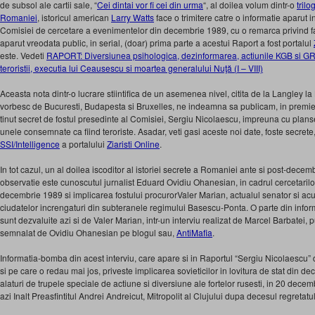
de subsol ale cartii sale, “
Cei dintai vor fi cei din urma
“, al doilea volum dintr-o
trilo
Romaniei
, istoricul american
Larry Watts
face o trimitere catre o informatie aparut i
Comisiei de cercetare a evenimentelor din decembrie 1989, cu o remarca privind fap
aparut vreodata public, in serial, (doar) prima parte a acestui Raport a fost portalul
este. Vedeti
RAPORT: Diversiunea psihologica, dezinformarea, actiunile KGB si GRU
teroristii, executia lui Ceausescu si moartea generalului Nuţă (I – VIII)
Aceasta nota dintr-o lucrare stiintifica de un asemenea nivel, citita de la Langley l
vorbesc de Bucuresti, Budapesta si Bruxelles, ne indeamna sa publicam, in premier
tinut secret de fostul presedinte al Comisiei, Sergiu Nicolaescu, impreuna cu plans
unele consemnate ca fiind teroriste. Asadar, veti gasi aceste noi date, foste secrete
SSI/Intelligence
a portalului
Ziaristi Online
.
In tot cazul, un al doilea iscoditor al istoriei secrete a Romaniei ante si post-decem
observatie este cunoscutul jurnalist Eduard Ovidiu Ohanesian, in cadrul cercetarilo
decembrie 1989 si implicarea fostului procurorValer Marian, actualul senator si ac
ciudatelor increngaturi din subteranele regimului Basescu-Ponta. O parte din informa
sunt dezvaluite azi si de Valer Marian, intr-un interviu realizat de Marcel Barbatei, 
semnalat de Ovidiu Ohanesian pe blogul sau,
AntiMafia
.
Informatia-bomba din acest interviu, care apare si in Raportul “Sergiu Nicolaescu”
si pe care o redau mai jos, priveste implicarea sovieticilor in lovitura de stat din 
alaturi de trupele speciale de actiune si diversiune ale fortelor rusesti, in 20 decemb
azi Inalt Preasfintitul Andrei Andreicut, Mitropolit al Clujului dupa decesul regreta