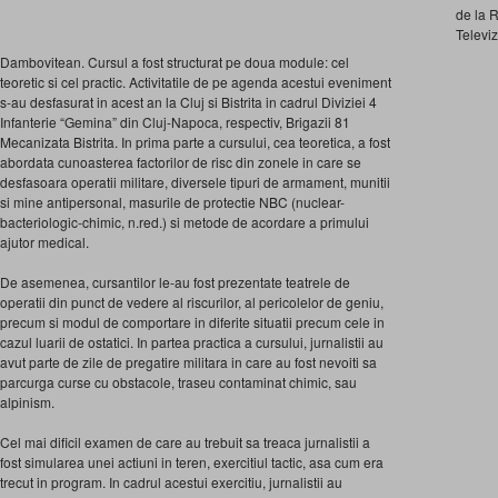
de la 
Televi
Dambovitean. Cursul a fost structurat pe doua module: cel
teoretic si cel practic. Activitatile de pe agenda acestui eveniment
s-au desfasurat in acest an la Cluj si Bistrita in cadrul Diviziei 4
Infanterie “Gemina” din Cluj-Napoca, respectiv, Brigazii 81
Mecanizata Bistrita. In prima parte a cursului, cea teoretica, a fost
abordata cunoasterea factorilor de risc din zonele in care se
desfasoara operatii militare, diversele tipuri de armament, munitii
si mine antipersonal, masurile de protectie NBC (nuclear-
bacteriologic-chimic, n.red.) si metode de acordare a primului
ajutor medical.
De asemenea, cursantilor le-au fost prezentate teatrele de
operatii din punct de vedere al riscurilor, al pericolelor de geniu,
precum si modul de comportare in diferite situatii precum cele in
cazul luarii de ostatici. In partea practica a cursului, jurnalistii au
avut parte de zile de pregatire militara in care au fost nevoiti sa
parcurga curse cu obstacole, traseu contaminat chimic, sau
alpinism.
Cel mai dificil examen de care au trebuit sa treaca jurnalistii a
fost simularea unei actiuni in teren, exercitiul tactic, asa cum era
trecut in program. In cadrul acestui exercitiu, jurnalistii au