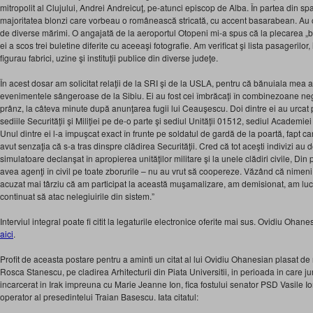
mitropolit al Clujului, Andrei Andreicuţ, pe-atunci episcop de Alba. În partea din spat
majoritatea blonzi care vorbeau o românească stricată, cu accent basarabean. Au 
de diverse mărimi. O angajată de la aeroportul Otopeni mi-a spus că la plecarea „băi
ei a scos trei buletine diferite cu aceeaşi fotografie. Am verificat şi lista pasagerilor, 
figurau fabrici, uzine şi instituţii publice din diverse judeţe.
În acest dosar am solicitat relaţii de la SRI şi de la USLA, pentru că bănuiala mea a
evenimentele sângeroase de la Sibiu. Ei au fost cei îmbrăcaţi în combinezoane neg
prânz, la câteva minute după anunţarea fugii lui Ceauşescu. Doi dintre ei au urcat pe
sediile Securităţii şi Miliţiei pe de-o parte şi sediul Unităţii 01512, sediul Academi
Unul dintre ei l-a împuşcat exact în frunte pe soldatul de gardă de la poartă, fapt ca
avut senzaţia că s-a tras dinspre clădirea Securităţii. Cred că tot aceşti indivizi au 
simulatoare declanşat în apropierea unităţilor militare şi la unele clădiri civile, Din
avea agenţi în civil pe toate zborurile – nu au vrut să coopereze. Văzând că nimeni
acuzat mai târziu că am participat la această muşamalizare, am demisionat, am luc
continuat să atac nelegiuirile din sistem.”
Interviul integral poate fi citit la legaturile electronice oferite mai sus. Ovidiu Ohan
aici
.
Profit de aceasta postare pentru a aminti un citat al lui Ovidiu Ohanesian plasat de
Rosca Stanescu, pe cladirea Arhitecturii din Piata Universitii, in perioada in care jur
incarcerat in Irak impreuna cu Marie Jeanne Ion, fica fostului senator PSD Vasile Ion
operator al presedintelui Traian Basescu. Iata citatul: