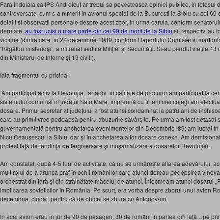
Fara indoiala ca IPS Andreicut ar trebui sa povesteasca opiniei publice, in folosul d
controversate, cum s-a nimerit in avionul special de la Bucuresti la Sibiu cu cei 60 
detalii si observatii personale despre acest zbor, in urma caruia, conform senatoru
derulate,
au fost ucisi o mare parte din cei 99 de morti de la Sibiu
si, respectiv, au 
victime (dintre care, in 22 decembrie 1989, conform Raportului Comisiei si martoril
“trăgători misterioşi”, a mitraliat sediile Miliţiei şi Securităţii. Si-au pierdut vieţile 
din Ministerul de Interne şi 13 civili).
Iata fragmentul cu pricina:
“Am participat activ la Revoluţie, iar apoi, în calitate de procuror am participat la c
sistemului comunist în judeţul Satu Mare, împreună cu tinerii mei colegi am efectuat
dosare. Primul secretar al judeţului a fost atunci condamnat la patru ani de închisoar
care au primit vreo pedeapsă pentru abuzurile săvârşite. Pe urmă am fost detaşat s
guvernamentală pentru anchetarea evenimentelor din Decembrie ’89; am lucrat în p
Nicu Ceauşescu, la Sibiu, dar şi în anchetarea altor dosare conexe. Am demisiona
protest faţă de tendinţa de tergiversare şi muşamalizare a dosarelor Revoluţiei.
Am constatat, după 4-5 luni de activitate, că nu se urmăreşte aflarea adevărului,
mult rolul de a arunca praf în ochii românilor care atunci doreau pedepsirea vinovaţ
orchestrat din ţară şi din străinătate măcelul de atunci. Întocmeam atunci dosarul
implicarea sovieticilor în România. Pe scurt, era vorba despre zborul unui avion R
decembrie, ciudat, pentru că de obicei se zbura cu Antonov-uri.
În acel avion erau în jur de 90 de pasageri, 30 de români în partea din faţă…pe prim