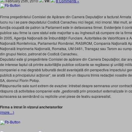
February 25th, 2010
VR
8 Comments »
Firma preşedintelui Comisiei de Apărare din Camera Deputaţilor a facturat Armata î
lucru nu i se pare deputatului Costică Canacheu nici ilegal, nici imoral. Mai mult, a
funcţia ocupată de patron la Parlament este în defavoarea firmei. Evidenţele îi contr
publice sau firme la care statul este majoritar s-au înghesuit să cumpere de la firm
În 2005, Agenţia Naţională de Îmbunătăţiri Funciare, Autoritatea de Valorificare a 
Naţională Romtehnica, Parlamentul României, RASIROM, Compania Naţională 
Naţională Imprimeria Naţională, Romatsa, UM 0461, Transgaz sau Tarom au cumpărat
din grupul Neico, patronat de Costică Canacheu.
Deputatul este şi preşedintele Comisiei de apărare din Camera Deputaţilor, dar anga
de interese faptul că printre autorităţile publice cotizante se regăsesc şi unităţi mil
companiei e mai degrabă tulburată decât avantajată din perspectiva impactului ge
publică a principalului acţionar“, se arată într-un răspuns trimis redacţiei noastre d
SA, domnul Florin Potop.
Răspunsurile sale sunt extrem de evazive: întrebat despre semnarea unor contrac
răspuns că activitatea companiei este „gestionată prin proceduri externalizate în c
scrisoarea sa semănând cu replicile unei piese de teatru suprarealist.
Firma a intrat în vizorul anchetatorilor
(more…)