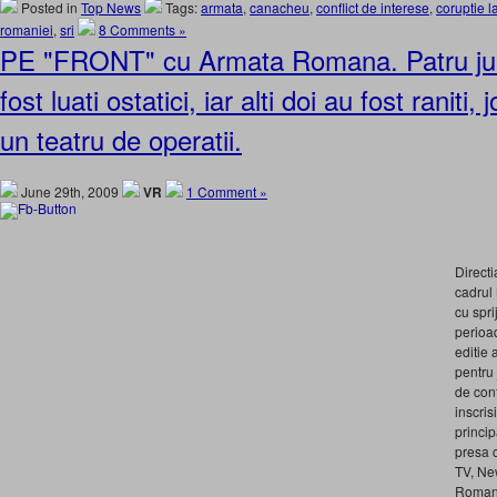
Posted in
Top News
Tags:
armata
,
canacheu
,
conflict de interese
,
coruptie la
romaniei
,
sri
8 Comments »
PE "FRONT" cu Armata Romana. Patru jurn
fost luati ostatici, iar alti doi au fost raniti, j
un teatru de operatii.
June 29th, 2009
VR
1 Comment »
Directi
cadrul 
cu spri
perioa
editie 
pentru 
de conf
inscris
princip
presa 
TV, Ne
Romania