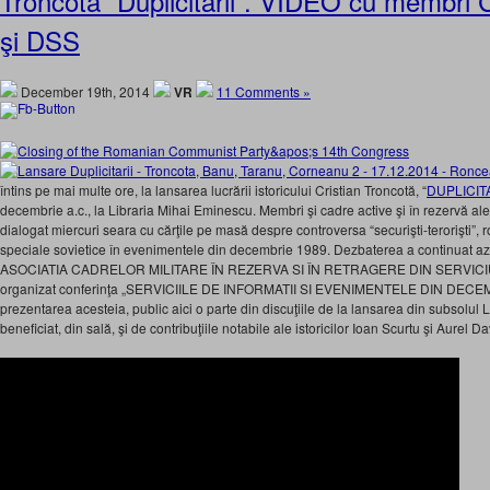
Troncotă “Duplicitarii”. VIDEO cu membr
şi DSS
December 19th, 2014
VR
11 Comments »
întins pe mai multe ore, la lansarea lucrării istoricului Cristian Troncotă, “
DUPLICITA
decembrie a.c., la Libraria Mihai Eminescu. Membri şi cadre active şi în rezervă 
dialogat miercuri seara cu cărţile pe masă despre controversa “securişti-terorişti”, rol
speciale sovietice în evenimentele din decembrie 1989. Dezbaterea a continuat a
ASOCIATIA CADRELOR MILITARE ÎN REZERVA SI ÎN RETRAGERE DIN SERVICI
organizat conferinţa „SERVICIILE DE INFORMATII SI EVENIMENTELE DIN DECEM
prezentarea acesteia, public aici o parte din discuţiile de la lansarea din subsolul
beneficiat, din sală, şi de contribuţiile notabile ale istoricilor Ioan Scurtu şi Aurel Da