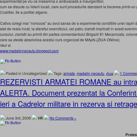
experimentat pe viu ce inseamna o ambuscada a insurgentilor,
cum sa discute cu liderii locali, care sunt procedurile standard la trecerea printr-un p
Coalitiei, fie a politiei afgane.
Cativa colegi mai “norocosi” au avut sansa de a experimenta conditiile unei rapiri d
atat de reala incat, la sfarsitul exercitiului, cei patru ziaristi implicati in acest eveni
cursului, ziaristii au primit din partea comandantului Brigazii 81 Mecanizata, colon
care sa ateste absolvirea acestui curs organizat de MApN.(ZIUA ONline)
Vezi si
www.madalinnecsutu.blogspot.com
Posted in Uncategorized
Tags:
armata
,
madalin necsutu
,
ziua
1 Commen
REZERVISTI ARMATEI ROMANE au intra
ALERTA. Document prezentat la Conferint
ieri a Cadrelor militare in rezerva si retrag
June 3rd, 2009
VR
No Comments »
Protes