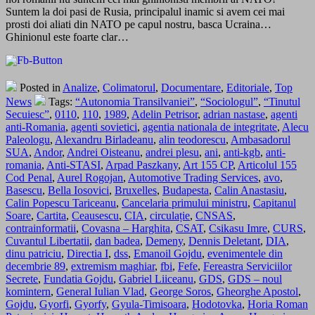
Suntem la doi pasi de Rusia, principalul inamic si avem cei mai
prosti doi aliati din NATO pe capul nostru, basca Ucraina…
Ghinionul este foarte clar…
Posted in
Analize
,
Colimatorul
,
Documentare
,
Editoriale
,
Top
News
Tags:
“Autonomia Transilvaniei”
,
“Sociologul”
,
“Tinutul
Secuiesc”
,
0110
,
110
,
1989
,
Adelin Petrisor
,
adrian nastase
,
agenti
anti-Romania
,
agenti sovietici
,
agentia nationala de integritate
,
Alecu
Paleologu
,
Alexandru Birladeanu
,
alin teodorescu
,
Ambasadorul
SUA
,
Andor
,
Andrei Oisteanu
,
andrei plesu
,
ani
,
anti-kgb
,
anti-
romania
,
Anti-STASI
,
Arpad Paszkany
,
Art 155 CP
,
Articolul 155
Cod Penal
,
Aurel Rogojan
,
Automotive Trading Services
,
avo
,
Basescu
,
Bella Iosovici
,
Bruxelles
,
Budapesta
,
Calin Anastasiu
,
Calin Popescu Tariceanu
,
Cancelaria primului ministru
,
Capitanul
Soare
,
Cartita
,
Ceausescu
,
CIA
,
circulație
,
CNSAS
,
contrainformatii
,
Covasna – Harghita
,
CSAT
,
Csikasu Imre
,
CURS
,
Cuvantul Libertatii
,
dan badea
,
Demeny
,
Dennis Deletant
,
DIA
,
dinu patriciu
,
Directia I
,
dss
,
Emanoil Gojdu
,
evenimentele din
decembrie 89
,
extremism maghiar
,
fbi
,
Fefe
,
Fereastra Serviciilor
Secrete
,
Fundatia Gojdu
,
Gabriel Liiceanu
,
GDS
,
GDS – noul
komintern
,
General Iulian Vlad
,
George Soros
,
Gheorghe Apostol
,
Gojdu
,
Gyorfi
,
Gyorfy
,
Gyula-Timisoara
,
Hodotovka
,
Horia Roman