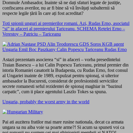
Domnule Ambasador, Inainte să ne dați sfaturi legate de justiție,
confiscarea averilor, nu ar fi bine să vă învățați subalternii să
respecte legile țării în care ați fost acreditat?
Toti spionii unguri ai premierilor romani. Azi, Rudas Erno, asociatul
“si” in afaceri al premierului Tariceanu. SCHEMA Retelei Erno –
Verestoy – Patriciu – Tariceanu
Astazi prezentam asocierea “si” in afaceri – vorba presedintelui
Traian Basescu – a lui Calin Popescu Tariceanu, primul premier din
istoria Romaniei casatorit la Budapesta, cu Rudas Erno, fost consul
al Ungariei inainte de 1989, expulzat pentru spionaj, si ulterior
ambasador la Bucuresti, considerat de profesionistii serviciilor
secrete romanesti seful rezidentei de spionaj maghiar in “bazinul
carpatic”, cum ii place agentului Laszlo Tokes sa spuna.
Ungaria, probably the worst army in the world
Pai ati auzitera fratilor mai mare rusine nationala, decat ca armata
ungara sa nu aiba voie sa poarte arme?! Si acum sa spuneti voi ca
noi romanii nu suntem cei mai ghinionisti membrii ai NATO!