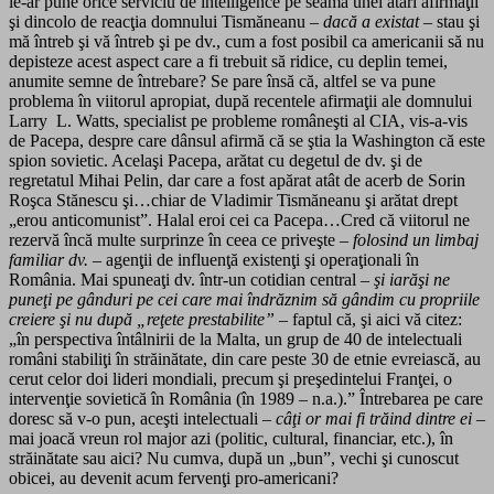
le-ar pune orice serviciu de intelligence pe seama unei atari afirmaţii
şi dincolo de reacţia domnului Tismăneanu –
dacă a existat
– stau şi
mă întreb şi vă întreb şi pe dv., cum a fost posibil ca americanii să nu
depisteze acest aspect care a fi trebuit să ridice, cu deplin temei,
anumite semne de întrebare? Se pare însă că, altfel se va pune
problema în viitorul apropiat, după recentele afirmaţii ale domnului
Larry L. Watts, specialist pe probleme româneşti al CIA, vis-a-vis
de Pacepa, despre care dânsul afirmă că se ştia la Washington că este
spion sovietic. Acelaşi Pacepa, arătat cu degetul de dv. şi de
regretatul Mihai Pelin, dar care a fost apărat atât de acerb de Sorin
Roşca Stănescu şi…chiar de Vladimir Tismăneanu şi arătat drept
„erou anticomunist”. Halal eroi cei ca Pacepa…Cred că viitorul ne
rezervă încă multe surprinze în ceea ce priveşte –
folosind un limbaj
familiar dv.
– agenţii de influenţă existenţi şi operaţionali în
România. Mai spuneaţi dv. într-un cotidian central
– şi iarăşi ne
puneţi pe gânduri pe cei care mai îndrăznim să gândim cu propriile
creiere şi nu după „reţete prestabilite” –
faptul că, şi aici vă citez:
„în perspectiva întâlnirii de la Malta, un grup de 40 de intelectuali
români stabiliţi în străinătate, din care peste 30 de etnie evreiască, au
cerut celor doi lideri mondiali, precum şi preşedintelui Franţei, o
intervenţie sovietică în România (în 1989 – n.a.).” Întrebarea pe care
doresc să v-o pun, aceşti intelectuali –
câţi or mai fi trăind dintre ei
–
mai joacă vreun rol major azi (politic, cultural, financiar, etc.), în
străinătate sau aici? Nu cumva, după un „bun”, vechi şi cunoscut
obicei, au devenit acum fervenţi pro-americani?