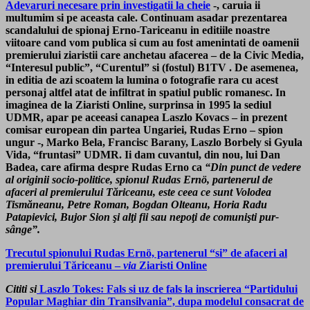
Adevaruri necesare prin investigatii la cheie
-, caruia ii
multumim si pe aceasta cale. Continuam asadar prezentarea
scandalului de spionaj Erno-Tariceanu in editiile noastre
viitoare cand vom publica si cum au fost amenintati de oamenii
premierului ziaristii care anchetau afacerea – de la Civic Media,
“Interesul public”, “Curentul” si (fostul) B1TV . De asemenea,
in editia de azi scoatem la lumina o fotografie rara cu acest
personaj altfel atat de infiltrat in spatiul public romanesc. In
imaginea de la Ziaristi Online, surprinsa in 1995 la sediul
UDMR, apar pe aceeasi canapea Laszlo Kovacs – in prezent
comisar european din partea Ungariei, Rudas Erno – spion
ungur -, Marko Bela, Francisc Barany, Laszlo Borbely si Gyula
Vida, “fruntasi” UDMR. Ii dam cuvantul, din nou, lui Dan
Badea, care afirma despre Rudas Erno ca
“Din punct de vedere
al originii socio-politice, spionul Rudas Ernö, partenerul de
afaceri al premierului Tăriceanu, este ceea ce sunt Volodea
Tismăneanu, Petre Roman, Bogdan Olteanu, Horia Radu
Patapievici, Bujor Sion şi alţi fii sau nepoţi de comunişti pur-
sânge”.
Trecutul spionului Rudas Ernö, partenerul “si” de afaceri al
premierului Tăriceanu –
via
Ziaristi Online
Cititi si
Laszlo Tokes: Fals si uz de fals la inscrierea “Partidului
Popular Maghiar din Transilvania”, dupa modelul consacrat de