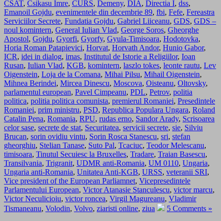
CSAT
,
Csikasu Imre
,
CURS
,
Demeny
,
DIA
,
Directia I
,
dss
,
Emanoil Gojdu
,
evenimentele din decembrie 89
,
fbi
,
Fefe
,
Fereastra
Serviciilor Secrete
,
Fundatia Gojdu
,
Gabriel Liiceanu
,
GDS
,
GDS –
noul komintern
,
General Iulian Vlad
,
George Soros
,
Gheorghe
Apostol
,
Gojdu
,
Gyorfi
,
Gyorfy
,
Gyula-Timisoara
,
Hodotovka
,
Horia Roman Patapievici
,
Horvat
,
Horvath Andor
,
Hunio Gabor
,
ICR
,
idei in dialog
,
imas
,
Institutul de Istorie a Religiilor
,
Ioan
Rusan
,
Iulian Vlad
,
KGB
,
komintern
,
laszlo tokes
,
leonte rautu
,
Lev
Oigenstein
,
Loja de la Comana
,
Mihai Pilsu
,
Mihail Oigenstein
,
Mihnea Berindei
,
Mircea Dinescu
,
Moscova
,
Oisteanu
,
Oltovsky
,
parlamentul european
,
Pavel Cimpeanu
,
PDL
,
Petrov
,
politia
politica
,
politia politica comunista
,
premierul Romaniei
,
Presedintele
Romaniei
,
prim ministru
,
PSD
,
Republica Populara Ungara
,
Roland
Catalin Pena
,
Romania
,
RPU
,
rudas erno
,
Sandor Arady
,
Scrisoarea
celor sase
,
secrete de stat
,
Securitatea
,
servicii secrete
,
sie
,
Silviu
Brucan
,
sorin ovidiu vintu
,
Sorin Rosca Stanescu
,
sri
,
stefan
gheorghiu
,
Stelian Tanase
,
Suto Pal
,
Tcaciuc
,
Teodor Melescanu
,
timisoara
,
Tinutul Secuiesc la Bruxelles
,
Tradare
,
Traian Basescu
,
Transilvania
,
Trigranit
,
UDMR anti-Romania
,
UM 0110
,
Ungaria
,
Ungaria anti-Romania
,
Unitatea Anti-KGB
,
URSS
,
veteranii SRI
,
Vice president of the European Parliamnet
,
Vicepresedintele
Parlamentului European
,
Victor Atanasie Stanculescu
,
victor marcu
,
Victor Neculicioiu
,
victor roncea
,
Virgil Magureanu
,
Vladimir
Tismaneanu
,
Volodin
,
Volvo
,
ziaristi online
,
ziua
5 Comments »