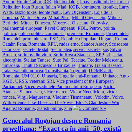
Andor
,
Hunio Gabor
,
ICR
,
idei in dialog
,
imas
,
Institutul de Istorie a
Religiilor
,
Ioan Rusan
,
Iulian Vlad
,
KGB
,
komintern
,
kronika
,
Larry
Watts
,
laszlo tokes
,
leonte rautu
,
Lev Oigenstein
,
Loja de la
Comana
,
Marius Oprea
,
Mihai Pilsu
,
Mihail Oigenstein
,
Mihnea
Berindei
,
Mircea Dinescu
,
Moscova
,
Oisteanu
,
Oltovsky
,
parlamentul european
,
Pavel Cimpeanu
,
PDL
,
Petrov
,
politia
politica
,
politia politica comunista
,
premierul Romaniei
,
Presedintele
Romaniei
,
prim ministru
,
PSD
,
Republica Populara Ungara
,
Roland
Catalin Pena
,
Romania
,
RPU
,
rudas erno
,
Sandor Arady
,
Scrisoarea
celor sase
,
secrete de stat
,
Securitatea
,
servicii secrete
,
sie
,
Silviu
Brucan
,
sorin ovidiu vintu
,
Sorin Rosca Stanescu
,
SPP
,
sri
,
stefan
gheorghiu
,
Stelian Tanase
,
Suto Pal
,
Tcaciuc
,
Teodor Melescanu
,
timisoara
,
Tinutul Secuiesc la Bruxelles
,
Tradare
,
Traian Basescu
,
traian valentin poncea
,
Transilvania
,
Trigranit
,
UDMR anti-
Romania
,
UM 0110
,
Ungaria
,
Ungaria anti-Romania
,
Unitatea Anti-
KGB
,
URSS
,
veteranii SRI
,
Vice president of the European
Parliamnet
,
Vicepresedintele Parlamentului European
,
Victor
Atanasie Stanculescu
,
victor marcu
,
Victor Neculicioiu
,
victor
roncea
,
Virgil Magureanu
,
Vladimir Tismaneanu
,
Volodin
,
Volvo
,
With Friends Like These… The Soviet Bloc’s Clandestine War
Against Romania
,
ziaristi online
,
ziua
5 Comments »
Generalul Rogojan despre Romania
orwelliana: “Exact ca în anii `50, există