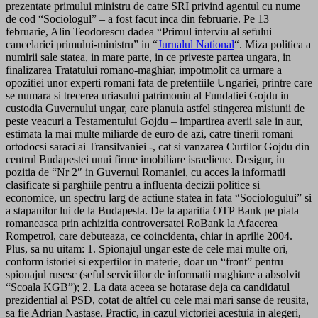
prezentate primului ministru de catre SRI privind agentul cu nume
de cod “Sociologul” – a fost facut inca din februarie. Pe 13
februarie, Alin Teodorescu dadea “Primul interviu al sefului
cancelariei primului-ministru” in “
Jurnalul National
“. Miza politica a
numirii sale statea, in mare parte, in ce priveste partea ungara, in
finalizarea Tratatului romano-maghiar, impotmolit ca urmare a
opozitiei unor experti romani fata de pretentiile Ungariei, printre care
se numara si trecerea uriasului patrimoniu al Fundatiei Gojdu in
custodia Guvernului ungar, care planuia astfel stingerea misiunii de
peste veacuri a Testamentului Gojdu – impartirea averii sale in aur,
estimata la mai multe miliarde de euro de azi, catre tinerii romani
ortodocsi saraci ai Transilvaniei -, cat si vanzarea Curtilor Gojdu din
centrul Budapestei unui firme imobiliare israeliene. Desigur, in
pozitia de “Nr 2″ in Guvernul Romaniei, cu acces la informatii
clasificate si parghiile pentru a influenta decizii politice si
economice, un spectru larg de actiune statea in fata “Sociologului” si
a stapanilor lui de la Budapesta. De la aparitia OTP Bank pe piata
romaneasca prin achizitia controversatei RoBank la Afacerea
Rompetrol, care debuteaza, ce coincidenta, chiar in aprilie 2004.
Plus, sa nu uitam: 1. Spionajul ungar este de cele mai multe ori,
conform istoriei si expertilor in materie, doar un “front” pentru
spionajul rusesc (seful serviciilor de informatii maghiare a absolvit
“Scoala KGB”); 2. La data aceea se hotarase deja ca candidatul
prezidential al PSD, cotat de altfel cu cele mai mari sanse de reusita,
sa fie Adrian Nastase. Practic, in cazul victoriei acestuia in alegeri,