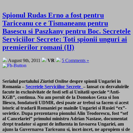
Spionul Rudas Erno a fost pentru
Tariceanu ce e Tismaneanu pentru
Basescu si Paszkany pentru Boc. Secretele
Serviciilor Secrete: Toti spionii unguri ai
premierilor romani (II)
August 9th, 2011
VR
5 Comments »
Serialul portalului
Ziaristi Online
despre spionii Ungariei in
Romania –
Secretele Serviciilor Secrete
– lansat cu dezvaluirile
facute in exclusivitate de fosti sefi ai Unitatii speciale “Anti-
KGB”, continua. Nu am pornit de la Domokos Geza si Ion
Iliescu, fondatorii UDMR, desi poate ar trebui sa facem si acest
istoric al tradarii Romaniei pe mainile Ungariei si Rusiei “ex”-
sovietice. Dupa prezentarea pionului Alin Teodorescu, fost “sef
al Cancelariei” primului ministru Adrian Nastase, documentat
drept tradator si agent de influenta in favoarea Ungariei, am
ajuns la Guvernarea Tariceanu si, incet-incet, ne apropiem si de