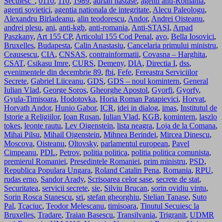
Secuiesc”
,
0110
,
110
,
1989
,
adrian nastase
,
agenti anti-Romania
,
agenti sovietici
,
agentia nationala de integritate
,
Alecu Paleologu
,
Alexandru Birladeanu
,
alin teodorescu
,
Andor
,
Andrei Oisteanu
,
andrei plesu
,
ani
,
anti-kgb
,
anti-romania
,
Anti-STASI
,
Arpad
Paszkany
,
Art 155 CP
,
Articolul 155 Cod Penal
,
avo
,
Bella Iosovici
,
Bruxelles
,
Budapesta
,
Calin Anastasiu
,
Cancelaria primului ministru
,
Ceausescu
,
CIA
,
CNSAS
,
contrainformatii
,
Covasna – Harghita
,
CSAT
,
Csikasu Imre
,
CURS
,
Demeny
,
DIA
,
Directia I
,
dss
,
evenimentele din decembrie 89
,
fbi
,
Fefe
,
Fereastra Serviciilor
Secrete
,
Gabriel Liiceanu
,
GDS
,
GDS – noul komintern
,
General
Iulian Vlad
,
George Soros
,
Gheorghe Apostol
,
Gyorfi
,
Gyorfy
,
Gyula-Timisoara
,
Hodotovka
,
Horia Roman Patapievici
,
Horvat
,
Horvath Andor
,
Hunio Gabor
,
ICR
,
idei in dialog
,
imas
,
Institutul de
Istorie a Religiilor
,
Ioan Rusan
,
Iulian Vlad
,
KGB
,
komintern
,
laszlo
tokes
,
leonte rautu
,
Lev Oigenstein
,
lista neagra
,
Loja de la Comana
,
Mihai Pilsu
,
Mihail Oigenstein
,
Mihnea Berindei
,
Mircea Dinescu
,
Moscova
,
Oisteanu
,
Oltovsky
,
parlamentul european
,
Pavel
Cimpeanu
,
PDL
,
Petrov
,
politia politica
,
politia politica comunista
,
premierul Romaniei
,
Presedintele Romaniei
,
prim ministru
,
PSD
,
Republica Populara Ungara
,
Roland Catalin Pena
,
Romania
,
RPU
,
rudas erno
,
Sandor Arady
,
Scrisoarea celor sase
,
secrete de stat
,
Securitatea
,
servicii secrete
,
sie
,
Silviu Brucan
,
sorin ovidiu vintu
,
Sorin Rosca Stanescu
,
sri
,
stefan gheorghiu
,
Stelian Tanase
,
Suto
Pal
,
Tcaciuc
,
Teodor Melescanu
,
timisoara
,
Tinutul Secuiesc la
Bruxelles
,
Tradare
,
Traian Basescu
,
Transilvania
,
Trigranit
,
UDMR