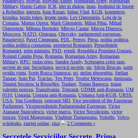
Patapievici
,
Horvat
,
Horvath Andor
,
Hungarian Army
,
Hungarian
Military
,
Hunio Gabor
,
ICR
,
idei in dialog
,
imas
,
Institutul de Istorie
a Religiilor
,
interzis
,
Ioan Rusan
,
Iulian Vlad
,
KGB
,
komintern
,
kronika
,
laszlo tokes
,
leonte rautu
,
Lev Oigenstein
,
Loja de la
Comana
,
Marius Oprea
,
Mark Gitenstein
,
Mihai Pilsu
,
Mihail
Oigenstein
,
Mihnea Berindei
,
Mircea Cantar
,
Mircea Dinescu
,
Moscova
,
NATO
,
Oisteanu
,
Oltovsky
,
parlamentul european
,
Patapievici
,
Pavel Cimpeanu
,
PDL
,
Petrov
,
Plesu
,
politia politica
,
politia politica comunista
,
premierul Romaniei
,
Presedintele
Romaniei
,
prim ministru
,
PSD
,
reguli
,
Republica Populara Ungara
,
Roland Catalin Pena
,
Romania
,
Romanian Army
,
Romanian
Military
,
RPU
,
rudas erno
,
Sandor Arady
,
Scrisoarea celor sase
,
secrete de stat
,
Securitatea
,
servicii secrete
,
sie
,
Silviu Brucan
,
sorin
ovidiu vintu
,
Sorin Rosca Stanescu
,
sri
,
stefan gheorghiu
,
Stelian
Tanase
,
Suto Pal
,
Tcaciuc
,
Teo Peter
,
Teodor Melescanu
,
timisoara
,
Tinutul Secuiesc la Bruxelles
,
Tradare
,
Traian Basescu
,
traian
valentin poncea
,
Transilvania
,
Trigranit
,
UDMR anti-Romania
,
UM
0110
,
Ungaria
,
Ungaria anti-Romania
,
Unitatea Anti-KGB
,
URSS
,
USA
,
Van Goethem
,
veteranii SRI
,
Vice president of the European
Parliamnet
,
Vicepresedintele Parlamentului European
,
Victor
Atanasie Stanculescu
,
victor marcu
,
Victor Neculicioiu
,
victor
roncea
,
Virgil Magureanu
,
Vladimir Tismaneanu
,
Volodin
,
Volvo
,
wikileaks
,
ziaristi online
,
ziua
2 Comments »
Secretele Serviciilor Secrete. Prima