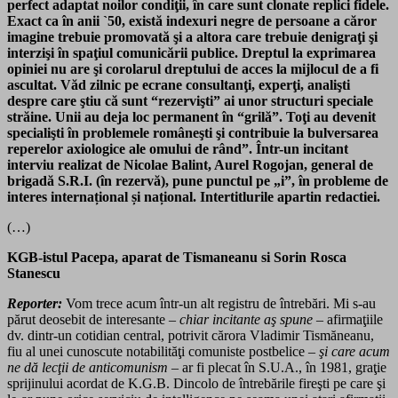
perfect adaptat noilor condiţii, în care sunt clonate replici fidele.
Exact ca în anii `50, există indexuri negre de persoane a căror
imagine trebuie promovată şi a altora care trebuie denigraţi şi
interzişi în spaţiul comunicării publice. Dreptul la exprimarea
opiniei nu are şi corolarul dreptului de acces la mijlocul de a fi
ascultat. Văd zilnic pe ecrane consultanţi, experţi, analişti
despre care ştiu că sunt “rezervişti” ai unor structuri speciale
străine. Unii au deja loc permanent în “grilă”. Toţi au devenit
specialişti în problemele româneşti şi contribuie la bulversarea
reperelor axiologice ale omului de rând”. Într-un incitant
interviu realizat de Nicolae Balint, Aurel Rogojan, general de
brigadă S.R.I. (în rezervă), pune punctul pe „i”, în probleme de
interes internațional și național. Intertitlurile apartin redactiei.
(…)
KGB-istul Pacepa, aparat de Tismaneanu si Sorin Rosca
Stanescu
Reporter:
Vom trece acum într-un alt registru de întrebări. Mi s-au
părut deosebit de interesante –
chiar incitante aş spune
– afirmaţiile
dv. dintr-un cotidian central, potrivit cărora Vladimir Tismăneanu,
fiu al unei cunoscute notabilităţi comuniste postbelice –
şi care acum
ne dă lecţii de anticomunism
– ar fi plecat în S.U.A., în 1981, graţie
sprijinului acordat de K.G.B. Dincolo de întrebările fireşti pe care şi