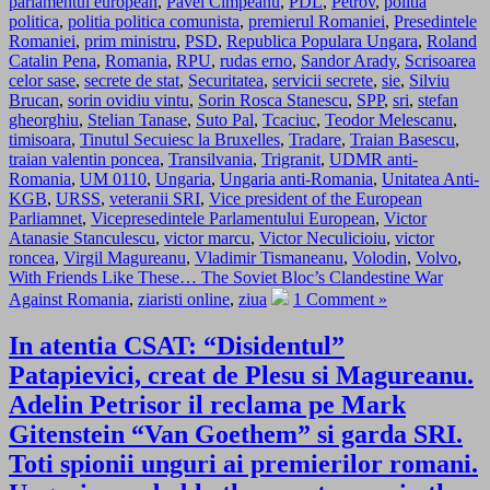
parlamentul european
,
Pavel Cimpeanu
,
PDL
,
Petrov
,
politia
politica
,
politia politica comunista
,
premierul Romaniei
,
Presedintele
Romaniei
,
prim ministru
,
PSD
,
Republica Populara Ungara
,
Roland
Catalin Pena
,
Romania
,
RPU
,
rudas erno
,
Sandor Arady
,
Scrisoarea
celor sase
,
secrete de stat
,
Securitatea
,
servicii secrete
,
sie
,
Silviu
Brucan
,
sorin ovidiu vintu
,
Sorin Rosca Stanescu
,
SPP
,
sri
,
stefan
gheorghiu
,
Stelian Tanase
,
Suto Pal
,
Tcaciuc
,
Teodor Melescanu
,
timisoara
,
Tinutul Secuiesc la Bruxelles
,
Tradare
,
Traian Basescu
,
traian valentin poncea
,
Transilvania
,
Trigranit
,
UDMR anti-
Romania
,
UM 0110
,
Ungaria
,
Ungaria anti-Romania
,
Unitatea Anti-
KGB
,
URSS
,
veteranii SRI
,
Vice president of the European
Parliamnet
,
Vicepresedintele Parlamentului European
,
Victor
Atanasie Stanculescu
,
victor marcu
,
Victor Neculicioiu
,
victor
roncea
,
Virgil Magureanu
,
Vladimir Tismaneanu
,
Volodin
,
Volvo
,
With Friends Like These… The Soviet Bloc’s Clandestine War
Against Romania
,
ziaristi online
,
ziua
1 Comment »
In atentia CSAT: “Disidentul”
Patapievici, creat de Plesu si Magureanu.
Adelin Petrisor il reclama pe Mark
Gitenstein “Van Goethem” si garda SRI.
Toti spionii unguri ai premierilor romani.