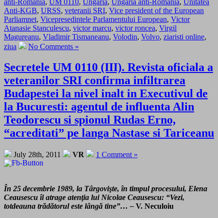
anti-Romania
,
UM 0110
,
Ungaria
,
Ungaria anti-Romania
,
Unitatea
Anti-KGB
,
URSS
,
veteranii SRI
,
Vice president of the European
Parliamnet
,
Vicepresedintele Parlamentului European
,
Victor
Atanasie Stanculescu
,
victor marcu
,
victor roncea
,
Virgil
Magureanu
,
Vladimir Tismaneanu
,
Volodin
,
Volvo
,
ziaristi online
,
ziua
No Comments »
Secretele UM 0110 (III). Revista oficiala a
veteranilor SRI confirma infiltrarea
Budapestei la nivel inalt in Executivul de
la Bucuresti: agentul de influenta Alin
Teodorescu si spionul Rudas Erno,
“acreditati” pe langa Nastase si Tariceanu
July 28th, 2011
VR
1 Comment »
În 25 decembrie 1989, la Târgovişte, în timpul procesului, Elena
Ceausescu îi atrage atenţia lui Nicolae Ceausescu: “Vezi,
totdeauna trădătorul este lângă tine”… –
V. Neculoiu