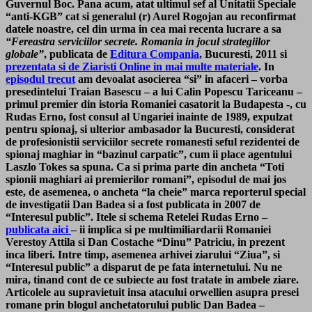
Guvernul Boc.
Pana acum, atat ultimul sef al Unitatii Speciale
“anti-KGB” cat si generalul (r) Aurel Rogojan au reconfirmat
datele noastre, cel din urma in cea mai recenta lucrare a sa
“Fereastra serviciilor secrete. Romania in jocul strategiilor
globale”
, publicata de
Editura Compania
, Bucuresti, 2011 si
prezentata si de Ziaristi Online in mai multe materiale
.
In
episodul trecut
am devoalat asocierea “si” in afaceri – vorba
presedintelui Traian Basescu – a lui Calin Popescu Tariceanu –
primul premier din istoria Romaniei casatorit la Budapesta -, cu
Rudas Erno, fost consul al Ungariei inainte de 1989, expulzat
pentru spionaj, si ulterior ambasador la Bucuresti, considerat
de profesionistii serviciilor secrete romanesti seful rezidentei de
spionaj maghiar in “bazinul carpatic”, cum ii place agentului
Laszlo Tokes sa spuna. Ca si prima parte din ancheta “Toti
spionii maghiari ai premierilor romani”, episodul de mai jos
este, de asemenea, o ancheta “la cheie” marca reporterul special
de investigatii Dan Badea si a fost publicata in 2007 de
“Interesul public”. Itele si schema Retelei Rudas Erno –
publicata aici
– ii implica si pe multimiliardarii Romaniei
Verestoy Attila si Dan Costache “Dinu” Patriciu, in prezent
inca liberi. Intre timp, asemenea arhivei ziarului “Ziua”, si
“Interesul public” a disparut de pe fata internetului. Nu ne
mira, tinand cont de ce subiecte au fost tratate in ambele ziare.
Articolele au supravietuit insa atacului orwellien asupra presei
romane prin blogul anchetatorului public Dan Badea –