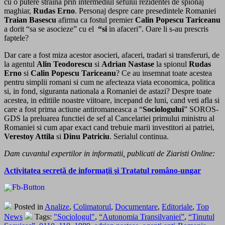
cu o putere straina prin intermediul sefului rezidentei de spionaj
maghiar,
Rudas Erno
. Personaj despre care presedintele Romaniei
Traian Basescu
afirma ca fostul premier
Calin Popescu Tariceanu
a dorit “sa se asocieze” cu el
“si
in afaceri”. Oare li s-au prescris
faptele?
Dar care a fost miza acestor asocieri, afaceri, tradari si transferuri, de
la agentul
Alin Teodorescu
si
Adrian Nastase
la spionul
Rudas
Erno
si
Calin Popescu Tariceanu
? Ce au insemnat toate acestea
pentru simplii romani si cum ne afecteaza viata economica, politica
si, in fond, siguranta nationala a Romaniei de astazi? Despre toate
acestea, in editiile noastre viitoare, incepand de luni, cand veti afla si
care a fost prima actiune antiromaneasca a “
Sociologului
” SOROS-
GDS la preluarea functiei de sef al Cancelariei primului ministru al
Romaniei si cum apar exact cand trebuie marii investitori ai patriei,
Verestoy Attila
si
Dinu Patriciu
. Serialul continua.
Dam cuvantul expertilor in informatii, publicati de Ziaristi Online:
Activitatea secretă de informaţii şi Tratatul româno-ungar
Posted in
Analize
,
Colimatorul
,
Documentare
,
Editoriale
,
Top
News
Tags:
"Sociologul"
,
“Autonomia Transilvaniei”
,
“Tinutul