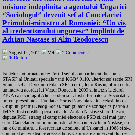
misiune indeplinita a agentului Ungariei
“Sociologul” devenit sef al Cancelariei
Primului-ministru al Romaniei: “Un vis
al iredentismului unguresc” implinit de
Adrian Nastase si Alin Teodorescu
August 1st, 2011
VR
5 Comments »
Faptele sunt urmatoarele: Fostul sef al compartimentului “anti-
STASI” al Unitatii speciale “anti-KGB” 0110, ulterior sef sectie SRI
Sibiu si sef al Diviziunii Filaj a SRI, col (r) Ioan Rusan, afirma intr-
un interviu acordat lui Victor Roncea in 2009 si interzis la ziarul
ZIUA ca sociologul Alin Teodorescu, fost informator al Securitatii,
primul presedinte al Fundatiei Soros Romania si, in acelasi timp, al
Grupului pentru Dialog Social, manipulator de sondaje ca patron al
IMAS, fost consilier personal al lui Adrian Nastase si Ion Iliescu,
deputat PSD, strateg al campaniei electorale PSD si, cel mai grav,
seful Cancelariei primului ministru al Romaniei Adrian Nastase, cu
rang de ministru, a fost recrutat de spionajul Ungariei in 1988 si si-a
continuat activitatea pe aceasta linie. Ca urmare a interventiilor de