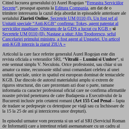
Citind lucrarea generalului (r) Aurel Rogojan “
Fereastra Serviciilor
Secrete
“, proaspat aparuta la
Editura Compania
, am dat de o
trimitere interesanta la cazul deja abordat in episoadele anterioare ale
serialului
Ziaristi Online
,
Secretele UM 0110 (I). Un fost sef al
Unitatii speciale “Anti-KGB” confirma: Tokes, agent patentat al
serviciilor maghiare, Oisteanu de la GDS a lucrat cu KGB »
si
Secretele UM 0110 (II). Nastase a stiut: Alin Teodorescu, seful
Cancelariei primului ministru, a fost agent al Ungariei. Un articol
anti-KGB interzis la ziarul ZIUA »
Articolul la care face referire generalul Aurel Rogojan este din
revista oficiala a veteranilor SRI, “
Vitralii – Lumini si Umbre
“, si
este semnat simplu V. Neculoiu. Orice profesionist, sau chiar si un
amator ca mine, recunoaste stilul unui comandant celebru al unei
unitati speciale, unice in spatiul est european dominat de tentaculele
KGB. Dar dincolo de autorul materialului amplu si extrem de
riguros structurat, din care prezentam azi doar o parte, ramane
informatia cu caracter profesional oficial care ne confirma afirmatiile
noastre privind penetrarea de catre Budapesta a Executivului de la
Bucuresti inclusiv prin cetateni romani (
Art 155 Cod Penal
– fapta
de tradare se pedepseşte cu detenţiune pe viaţă sau cu închisoare de
la 15 la 25 de ani şi interzicerea unor drepturi).
In episodul urmator vom prezenta si un sef al SRI (Serviciul Roman
de Informatii) care a intretinut relatii asemanatoare cu un cadru al