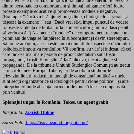
educative este o crimă. Contradictorialitatea dezbaterilor televizate
dintre personaje cu comportament şi limbaj huliganic oferă foarte
proaste exemple educative şi promovează modelele negative.
(Exemple: “Dacă vrei să ajungi preşedinte, chiuleşte de la şcoala şi
trişează la examene !” sau “Dacă vrei să-ţi impui punctul de vedere,
foloseşte violenţa de limbaj, urlă la interlocutor şi nu mai lăsa pe alţii
să vorbească.”) Asemenea “modele” de comportament receptate în
primii ani de viaţa se întipăresc în subconştient şi devin stereotipuri.
Să nu ne amăgim, acesta este numai unul dintre aspectele războiului
psihologic împotriva românilor. Vă confirm, cu vârf şi îndesat, că cei
care fac cea mai mare paradă de prooccidentalism sunt foştii
propagandişti roşii. Ei nu ştiu să facă altceva, decat agitaţie şi
propagandă. De la tribunele Uniunii Studenţilor Comunişti au trecut
la microfoanele Europei Libere, iar de acolo în studiourile
televiziunilor, în redacţii, în agenţii de consultanţă politică – unele
sunt secţii organizatorice si ideologice pentru clone politice – şi alte
intreprinderi unde absenţa normelor de muncă le este compensată
prin venituri.
Spionajul ungar în România: Tokes, un agent grabit
Integral la:
Ziaristi Online
Sursa Foto:
https://tismaneanu.blogspot.com/