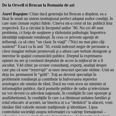
De la Orwell si Brucan la Romania de azi
Aurel Rogojan:
Chiar dacă generaţia lui Brucan a dispărut, ea a
lăsat în urmă un sistem instituţional perfect adaptat noilor condiţii, în
care sunt clonate replici fidele. Cineva mi-a cerut să fac publică lista
respectivă. Ea a circulat la începutul anilor `90. Nu cei 40 sunt
problema, ci forţa de susţinere a războiului psihologic împotriva
identităţii naţionale româneşti. În ceea ce priveste agenţii de
influenţă, ca să citez “un clasic în viaţă” :”Nici nu mai ştim câţi
suntem!” Exact ca în anii `50, există indexuri negre de persoane a
căror imagine trebuie promovată şi a altora care trebuie denigrate şi
interzise în spaţiul comunicării publice. Dreptul la exprimarea
opiniei nu are şi corolarul dreptului de acces la mijlocul de a fi
ascultat. Văd zilnic pe ecrane consultanţi, experţi, analişti despre
care ştiu că sunt “rezervişti” ai unor structuri speciale străine. Unii au
deja loc permanent în “grilă”. Toţi au devenit specialişti în
problemele româneşti şi contribuie la bulversarea reperelor
axiologice ale omului de rând. Dacă nu vom avea un minister al
informaţiilor publice, dacă posturile publice de radio şi televiziune
nu vor deveni cu adevărat naţionale, în condiţiile în care sporeşte şi
analfabetismul, în condiţiile în care s-a diminuat unitatea familiei şi
rolul educativ al acestei, iar biserica ni s-a “dedulcit” la afaceri, vom
rămâne fără valorile morale tradiţionale şi identitiare. Lipsa
controlului societăţii asupra informaţiei cu valenţe formaţional –