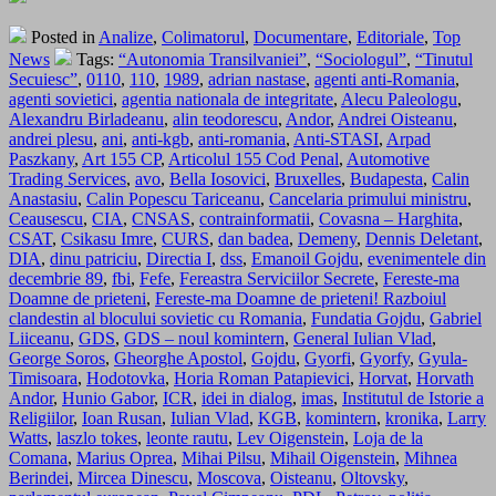
Posted in
Analize
,
Colimatorul
,
Documentare
,
Editoriale
,
Top
News
Tags:
“Autonomia Transilvaniei”
,
“Sociologul”
,
“Tinutul
Secuiesc”
,
0110
,
110
,
1989
,
adrian nastase
,
agenti anti-Romania
,
agenti sovietici
,
agentia nationala de integritate
,
Alecu Paleologu
,
Alexandru Birladeanu
,
alin teodorescu
,
Andor
,
Andrei Oisteanu
,
andrei plesu
,
ani
,
anti-kgb
,
anti-romania
,
Anti-STASI
,
Arpad
Paszkany
,
Art 155 CP
,
Articolul 155 Cod Penal
,
Automotive
Trading Services
,
avo
,
Bella Iosovici
,
Bruxelles
,
Budapesta
,
Calin
Anastasiu
,
Calin Popescu Tariceanu
,
Cancelaria primului ministru
,
Ceausescu
,
CIA
,
CNSAS
,
contrainformatii
,
Covasna – Harghita
,
CSAT
,
Csikasu Imre
,
CURS
,
dan badea
,
Demeny
,
Dennis Deletant
,
DIA
,
dinu patriciu
,
Directia I
,
dss
,
Emanoil Gojdu
,
evenimentele din
decembrie 89
,
fbi
,
Fefe
,
Fereastra Serviciilor Secrete
,
Fereste-ma
Doamne de prieteni
,
Fereste-ma Doamne de prieteni! Razboiul
clandestin al blocului sovietic cu Romania
,
Fundatia Gojdu
,
Gabriel
Liiceanu
,
GDS
,
GDS – noul komintern
,
General Iulian Vlad
,
George Soros
,
Gheorghe Apostol
,
Gojdu
,
Gyorfi
,
Gyorfy
,
Gyula-
Timisoara
,
Hodotovka
,
Horia Roman Patapievici
,
Horvat
,
Horvath
Andor
,
Hunio Gabor
,
ICR
,
idei in dialog
,
imas
,
Institutul de Istorie a
Religiilor
,
Ioan Rusan
,
Iulian Vlad
,
KGB
,
komintern
,
kronika
,
Larry
Watts
,
laszlo tokes
,
leonte rautu
,
Lev Oigenstein
,
Loja de la
Comana
,
Marius Oprea
,
Mihai Pilsu
,
Mihail Oigenstein
,
Mihnea
Berindei
,
Mircea Dinescu
,
Moscova
,
Oisteanu
,
Oltovsky
,