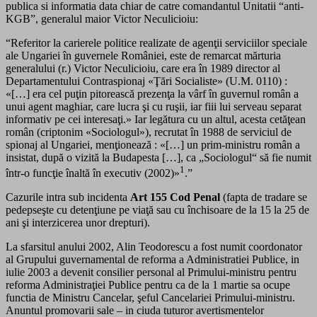
publica si informatia data chiar de catre comandantul Unitatii “anti-
KGB”, generalul maior Victor Neculicioiu:
“Referitor la carierele politice realizate de agenţii serviciilor speciale
ale Ungariei în guvernele României, este de remarcat mărturia
generalului (r.) Victor Neculicioiu, care era în 1989 director al
Departamentului Contraspionaj «Ţări Socialiste» (U.M. 0110) :
«[…] era cel puţin pito­rească prezenţa la vârf în guvernul român a
unui agent maghiar, care lucra şi cu ruşii, iar fiii lui serveau separat
informativ pe cei interesaţi.» Iar legătura cu un altul, acesta cetăţean
român (criptonim «Sociologul»), re­crutat în 1988 de serviciul de
spionaj al Ungariei, menţionează : «[…] un prim-ministru român a
insistat, după o vizită la Budapesta […], ca „Sociologul“ să fie numit
1
într-o funcţie înaltă în executiv (2002)»
.”
Cazurile intra sub incidenta
Art 155 Cod Penal
(fapta de tradare se
pedepseşte cu detenţiune pe viaţă sau cu închisoare de la 15 la 25 de
ani şi interzicerea unor drepturi).
La sfarsitul anului 2002, Alin Teodorescu a fost numit coordonator
al Grupului guvernamental de reforma a Administratiei Publice, in
iulie 2003 a devenit consilier personal al Primului-ministru pentru
reforma Administraţiei Publice pentru ca de la 1 martie sa ocupe
functia de Ministru Cancelar, şeful Cancelariei Primului-ministru.
Anuntul promovarii sale – in ciuda tuturor avertismentelor