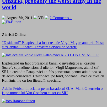
Ungaria, probably the worst army in the
world
August 5th, 2011
VR
2 Comments »
Ziaristi Online:
“Disidentul” Patapievici a fost creat de Virgil Magureanu prin Plesu
si “Capitanul Soare”. Fereastra Serviciilor Secrete
Exploatând un fapt profesional banal, o investigaţie a „cazului
Soare”, supradimensionată ulterior, Virgil Magureanu, atunci sef
SRI, a creat din Patapievici un fals persecutat, pentru atitudinea sa,
de acum consacrată. Chiar dacă, pe fond, opozantul avea ce avea cu
România, nu cu Ion Iliescu în special…
Adelin Petrisor il reclama pe ambasadorul SUA. Mark Gitenstein o
ia pe urmele lui Van Goethem cu tot cu SRI