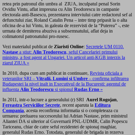
retea prin patronul din umbra al ZIUA, inculpatul penal Sorin
Ovidiu Vintu, aflat impreuna cu Alin Teodorescu in campanie
electorala anti-Basescu, prezentarea interviului catre redactorul sef al
defunctului ziar, Roland Catalin Pena – intre timp pripasit la o alta
oficina de-a lui Vintu, in galeata de rezervisti de la “Puterea” -, este
urmata de demiterea abuziva a subsemnatului, aflat deja in
colimatorul patronatului pro-rusesc.
Vezi materialul publicat de
Ziaristi Online
:
Secretele UM 0110.
Nastase
a stiut:
Alin Teodorescu
, seful Cancelariei primului
ministru, a fost agent al Ungariei. Un articol anti-KGB interzis la
ziarul ZIUA »
In 2010, dupa cum am publicat in continuare,
Revista oficiala a
veteranilor SRI –
Vitralii. Lumini si Umbre
– confirma infiltrarea
Budapestei la nivel inalt in Executivul de la Bucuresti: agentul de
influenta
Alin Teodorescu
si spionul
Rudas Erno
»
In 2011, intr-o lucrare a generalului (r) SRI
Aurel Rogojan
,
Fereastra Serviciilor Secrete
, recent aparuta la
Editura
Compania
, acesta reconfirma informatia si o completeaza cu
urmarea: preluarea succesorului lui Adrian Nastase, prim ministrul
Aliantei DA si ulterior al Guvernarii PNL-UDMR, Calin Popescu
Tariceanu, chiar de catre seful rezidentei de spionaj maghiar,
generalul Rudas Erno. Totodata, generalul de brigada in rezerva