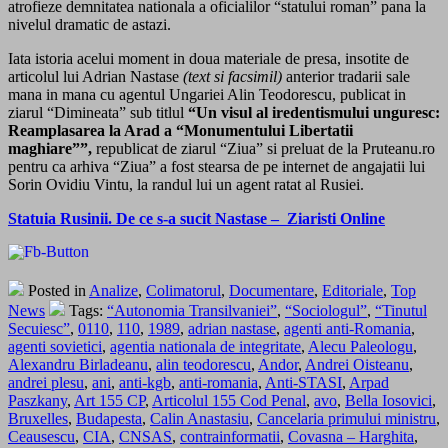
atrofieze demnitatea nationala a oficialilor “statului roman” pana la
nivelul dramatic de astazi.
Iata istoria acelui moment in doua materiale de presa, insotite de
articolul lui Adrian Nastase
(text si facsimil)
anterior tradarii sale
mana in mana cu agentul Ungariei Alin Teodorescu, publicat in
ziarul “Dimineata” sub titlul
“Un visul al iredentismului unguresc:
Reamplasarea la Arad a “Monumentului Libertatii
maghiare””,
republicat de ziarul “Ziua” si preluat de la Pruteanu.ro
pentru ca arhiva “Ziua” a fost stearsa de pe internet de angajatii lui
Sorin Ovidiu Vintu, la randul lui un agent ratat al Rusiei.
Statuia Rusinii. De ce s-a sucit Nastase – Ziaristi Online
Posted in
Analize
,
Colimatorul
,
Documentare
,
Editoriale
,
Top
News
Tags:
“Autonomia Transilvaniei”
,
“Sociologul”
,
“Tinutul
Secuiesc”
,
0110
,
110
,
1989
,
adrian nastase
,
agenti anti-Romania
,
agenti sovietici
,
agentia nationala de integritate
,
Alecu Paleologu
,
Alexandru Birladeanu
,
alin teodorescu
,
Andor
,
Andrei Oisteanu
,
andrei plesu
,
ani
,
anti-kgb
,
anti-romania
,
Anti-STASI
,
Arpad
Paszkany
,
Art 155 CP
,
Articolul 155 Cod Penal
,
avo
,
Bella Iosovici
,
Bruxelles
,
Budapesta
,
Calin Anastasiu
,
Cancelaria primului ministru
,
Ceausescu
,
CIA
,
CNSAS
,
contrainformatii
,
Covasna – Harghita
,