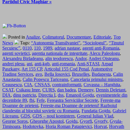
Partidul Civic Maghiar »
Posted in
Analize
,
Colimatorul
,
Documentare
,
Editoriale
,
Top
News
Tags:
“Autonomia Transilvaniei”
,
“Sociologul”
,
“Tinutul
Secuiesc”
,
0110
,
110
,
1989
,
adrian nastase
,
agenti anti-Romania
,
agenti sovietici
,
agentia nationala de integritate
,
Alecu Paleologu
,
Alexandru Birladeanu
,
alin teodorescu
,
Andor
,
Andrei Oisteanu
,
andrei plesu
,
ani
,
anti-kgb
,
anti-romania
,
Anti-STASI
,
Arpad
Paszkany
,
Art 155 CP
,
Articolul 155 Cod Penal
,
Automotive
Trading Services
,
avo
,
Bella Iosovici
,
Bruxelles
,
Budapesta
,
Calin
Anastasiu
,
Calin Popescu Tariceanu
,
Cancelaria primului ministru
,
Ceausescu
,
CIA
,
CNSAS
,
contrainformatii
,
Covasna – Harghita
,
CSAT
,
Csikasu Imre
,
CURS
,
dan badea
,
Demeny
,
Dennis Deletant
,
DIA
,
dinu patriciu
,
Directia I
,
dss
,
Emanoil Gojdu
,
evenimentele din
decembrie 89
,
fbi
,
Fefe
,
Fereastra Serviciilor Secrete
,
Fereste-ma
Doamne de prieteni
,
Fereste-ma Doamne de prieteni! Razboiul
clandestin al blocului sovietic cu Romania
,
Fundatia Gojdu
,
Gabriel
Liiceanu
,
GDS
,
GDS – noul komintern
,
General Iulian Vlad
,
George Soros
,
Gheorghe Apostol
,
Gojdu
,
Gyorfi
,
Gyorfy
,
Gyula-
Timisoara
,
Hodotovka
,
Horia Roman Patapievici
,
Horvat
,
Horvath