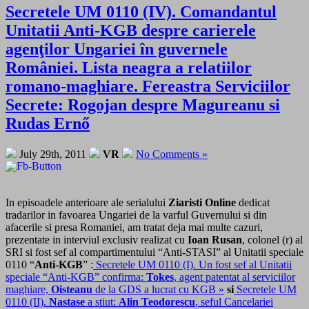
Secretele UM 0110 (IV). Comandantul
Unitatii Anti-KGB despre carierele
agenţilor Ungariei în guvernele
României. Lista neagra a relatiilor
romano-maghiare. Fereastra Serviciilor
Secrete: Rogojan despre Magureanu si
Rudas Ernő
July 29th, 2011
VR
No Comments »
In episoadele anterioare ale serialului
Ziaristi Online
dedicat
tradarilor in favoarea Ungariei de la varful Guvernului si din
afacerile si presa Romaniei, am tratat deja mai multe cazuri,
prezentate in interviul exclusiv realizat cu
Ioan Rusan
, colonel (r) al
SRI si fost sef al compartimentului “Anti-STASI” al Unitatii speciale
0110 “
Anti-KGB
” :
Secretele UM 0110 (I). Un fost sef al Unitatii
speciale “Anti-KGB” confirma:
Tokes
, agent patentat al serviciilor
maghiare,
Oisteanu
de la GDS a lucrat cu KGB »
si
Secretele UM
0110 (II).
Nastase
a stiut:
Alin Teodorescu
, seful Cancelariei