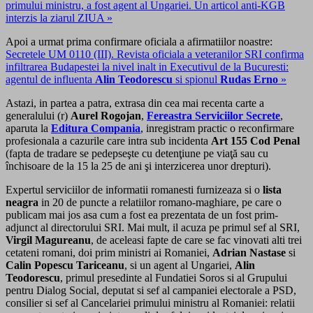
primului ministru, a fost agent al Ungariei. Un articol anti-KGB
interzis la ziarul ZIUA »
Apoi a urmat prima confirmare oficiala a afirmatiilor noastre:
Secretele UM 0110 (III). Revista oficiala a veteranilor SRI confirma
infiltrarea Budapestei la nivel inalt in Executivul de la Bucuresti:
agentul de influenta
Alin Teodorescu
si spionul
Rudas Erno
»
Astazi, in partea a patra, extrasa din cea mai recenta carte a
generalului (r)
Aurel Rogojan
,
Fereastra Serviciilor Secrete
,
aparuta la
Editura Compania
, inregistram practic o reconfirmare
profesionala a cazurile care intra sub incidenta
Art 155 Cod Penal
(fapta de tradare se pedepseşte cu detenţiune pe viaţă sau cu
închisoare de la 15 la 25 de ani şi interzicerea unor drepturi).
Expertul serviciilor de informatii romanesti furnizeaza si o
lista
neagra
in 20 de puncte a relatiilor romano-maghiare, pe care o
publicam mai jos asa cum a fost ea prezentata de un fost prim-
adjunct al directorului SRI. Mai mult, il acuza pe primul sef al SRI,
Virgil Magureanu
, de aceleasi fapte de care se fac vinovati alti trei
cetateni romani, doi prim ministri ai Romaniei,
Adrian Nastase
si
Calin Popescu Tariceanu
, si un agent al Ungariei,
Alin
Teodorescu
, primul presedinte al Fundatiei Soros si al Grupului
pentru Dialog Social, deputat si sef al campaniei electorale a PSD,
consilier si sef al Cancelariei primului ministru al Romaniei: relatii