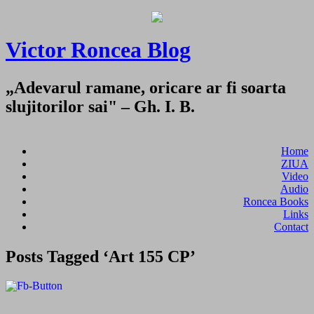
Victor Roncea Blog
„Adevarul ramane, oricare ar fi soarta
slujitorilor sai" – Gh. I. B.
Home
ZIUA
Video
Audio
Roncea Books
Links
Contact
Posts Tagged ‘Art 155 CP’