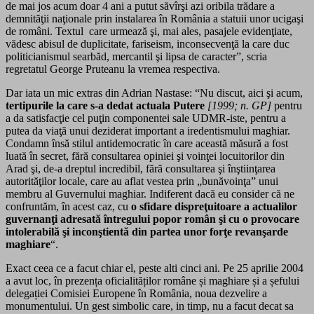
de mai jos acum doar 4 ani a putut săvîrşi azi oribila trădare a
demnităţii naţionale prin instalarea în România a statuii unor ucigaşi
de români. Textul care urmează şi, mai ales, pasajele evidenţiate,
vădesc abisul de duplicitate, fariseism, inconsecvenţă la care duc
politicianismul searbăd, mercantil şi lipsa de caracter”, scria
regretatul George Pruteanu la vremea respectiva.
Dar iata un mic extras din Adrian Nastase: “Nu discut, aici şi acum,
tertipurile la care s-a dedat actuala Putere
[1999; n. GP]
pentru
a da satisfacţie cel puţin componentei sale UDMR-iste, pentru a
putea da viaţă unui deziderat important a iredentismului maghiar.
Condamn însă stilul antidemocratic în care această măsură a fost
luată în secret, fără consultarea opiniei şi voinţei locuitorilor din
Arad şi, de-a dreptul incredibil, fără consultarea şi înştiinţarea
autorităţilor locale, care au aflat vestea prin „bunăvoinţa” unui
membru al Guvernului maghiar. Indiferent dacă eu consider că ne
confruntăm, în acest caz, cu
o sfidare dispreţuitoare a actualilor
guvernanţi adresată întregului popor român şi cu o provocare
intolerabilă şi inconştientă din partea unor forţe revanşarde
maghiare
“.
Exact ceea ce a facut chiar el, peste alti cinci ani. Pe 25 aprilie 2004
a avut loc, în prezența oficialităților române și maghiare și a șefului
delegației Comisiei Europene în România, noua dezvelire a
monumentului. Un gest simbolic care, in timp, nu a facut decat sa