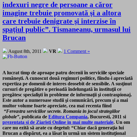
indexuri negre de persoane a căror
imagine trebuie promovată şi a altora
care trebuie denigrate şi interzise în
spaţiul public”. Tismaneanu, urmasul lui
Brucan
August 8th, 2011
VR
1 Comment »
A lucrat timp de aproape patru decenii în serviciile speciale
româneşti. A cunoscut două regimuri politice, fiindu-i apreciată
expertiza pe domenii de interes deosebit de sensibile. A susţinut
cursuri de pregătire o perioadă îndelungată în instituţii ce
pregătesc specialişti în probleme de informaţii şi contraspionaj.
Este autor a numeroase studii şi comunicări, precum şi a mai
multor volume foarte apreciate, cea mai recenta fiind
“Fereastra serviciilor secrete. Romania in jocul strategiilor
globale”
, publicata de
Editura Compania
, Bucuresti, 2011 si
prezentata si de Ziaristi Online in mai multe materiale
.
Un om
care nu ezită să arate cu degetul
: “Chiar dacă generaţia lui
Brucan a dispărut, ea a lăsat în urmă un sistem instituţional