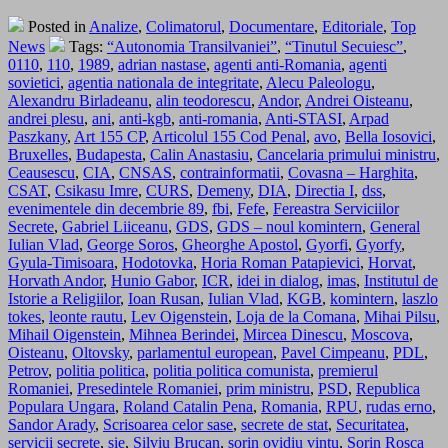
Posted in
Analize
,
Colimatorul
,
Documentare
,
Editoriale
,
Top
News
Tags:
“Autonomia Transilvaniei”
,
“Tinutul Secuiesc”
,
0110
,
110
,
1989
,
adrian nastase
,
agenti anti-Romania
,
agenti
sovietici
,
agentia nationala de integritate
,
Alecu Paleologu
,
Alexandru Birladeanu
,
alin teodorescu
,
Andor
,
Andrei Oisteanu
,
andrei plesu
,
ani
,
anti-kgb
,
anti-romania
,
Anti-STASI
,
Arpad
Paszkany
,
Art 155 CP
,
Articolul 155 Cod Penal
,
avo
,
Bella Iosovici
,
Bruxelles
,
Budapesta
,
Calin Anastasiu
,
Cancelaria primului ministru
,
Ceausescu
,
CIA
,
CNSAS
,
contrainformatii
,
Covasna – Harghita
,
CSAT
,
Csikasu Imre
,
CURS
,
Demeny
,
DIA
,
Directia I
,
dss
,
evenimentele din decembrie 89
,
fbi
,
Fefe
,
Fereastra Serviciilor
Secrete
,
Gabriel Liiceanu
,
GDS
,
GDS – noul komintern
,
General
Iulian Vlad
,
George Soros
,
Gheorghe Apostol
,
Gyorfi
,
Gyorfy
,
Gyula-Timisoara
,
Hodotovka
,
Horia Roman Patapievici
,
Horvat
,
Horvath Andor
,
Hunio Gabor
,
ICR
,
idei in dialog
,
imas
,
Institutul de
Istorie a Religiilor
,
Ioan Rusan
,
Iulian Vlad
,
KGB
,
komintern
,
laszlo
tokes
,
leonte rautu
,
Lev Oigenstein
,
Loja de la Comana
,
Mihai Pilsu
,
Mihail Oigenstein
,
Mihnea Berindei
,
Mircea Dinescu
,
Moscova
,
Oisteanu
,
Oltovsky
,
parlamentul european
,
Pavel Cimpeanu
,
PDL
,
Petrov
,
politia politica
,
politia politica comunista
,
premierul
Romaniei
,
Presedintele Romaniei
,
prim ministru
,
PSD
,
Republica
Populara Ungara
,
Roland Catalin Pena
,
Romania
,
RPU
,
rudas erno
,
Sandor Arady
,
Scrisoarea celor sase
,
secrete de stat
,
Securitatea
,
servicii secrete
,
sie
,
Silviu Brucan
,
sorin ovidiu vintu
,
Sorin Rosca