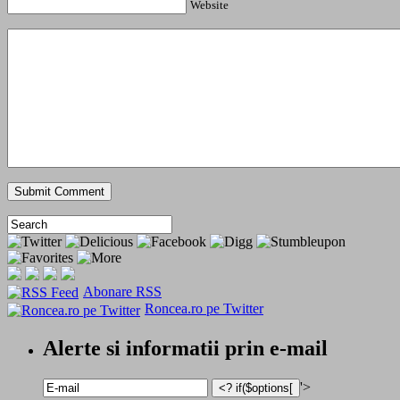
Website
Abonare RSS
Roncea.ro pe Twitter
Alerte si informatii prin e-mail
'>