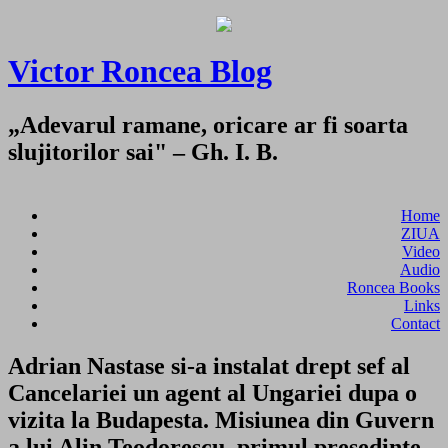
Victor Roncea Blog
„Adevarul ramane, oricare ar fi soarta
slujitorilor sai" – Gh. I. B.
Home
ZIUA
Video
Audio
Roncea Books
Links
Contact
Adrian Nastase si-a instalat drept sef al
Cancelariei un agent al Ungariei dupa o
vizita la Budapesta. Misiunea din Guvern
a lui Alin Teodorescu, primul presedinte