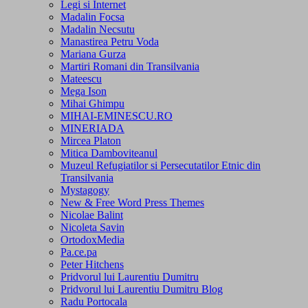
Legi si Internet
Madalin Focsa
Madalin Necsutu
Manastirea Petru Voda
Mariana Gurza
Martiri Romani din Transilvania
Mateescu
Mega Ison
Mihai Ghimpu
MIHAI-EMINESCU.RO
MINERIADA
Mircea Platon
Mitica Damboviteanul
Muzeul Refugiatilor si Persecutatilor Etnic din
Transilvania
Mystagogy
New & Free Word Press Themes
Nicolae Balint
Nicoleta Savin
OrtodoxMedia
Pa.ce.pa
Peter Hitchens
Pridvorul lui Laurentiu Dumitru
Pridvorul lui Laurentiu Dumitru Blog
Radu Portocala