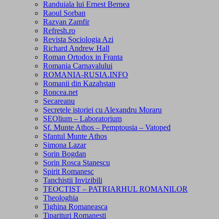
Randuiala lui Ernest Bernea
Raoul Sorban
Razvan Zamfir
Refresh.ro
Revista Sociologia Azi
Richard Andrew Hall
Roman Ortodox in Franta
Romania Carnavalului
ROMANIA-RUSIA.INFO
Romanii din Kazahstan
Roncea.net
Secareanu
Secretele istoriei cu Alexandru Moraru
SEOlium – Laboratorium
Sf. Munte Athos – Pemptousia – Vatoped
Sfantul Munte Athos
Simona Lazar
Sorin Bogdan
Sorin Rosca Stanescu
Spirit Romanesc
Tanchistii Invizibili
TEOCTIST – PATRIARHUL ROMANILOR
Theologhia
Tighina Romaneasca
Tiparituri Romanesti