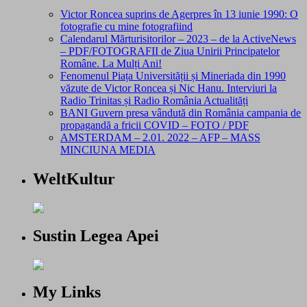
Victor Roncea suprins de Agerpres în 13 iunie 1990: O
fotografie cu mine fotografiind
Calendarul Mărturisitorilor – 2023 – de la ActiveNews
– PDF/FOTOGRAFII de Ziua Unirii Principatelor
Române. La Mulți Ani!
Fenomenul Piața Universității și Mineriada din 1990
văzute de Victor Roncea și Nic Hanu. Interviuri la
Radio Trinitas și Radio România Actualități
BANI Guvern presa vândută din România campania de
propagandă a fricii COVID – FOTO / PDF
AMSTERDAM – 2.01. 2022 – AFP – MASS
MINCIUNA MEDIA
WeltKultur
Sustin Legea Apei
My Links