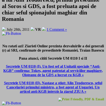
al Soros si GDS, a fost preluata apoi de
chiar seful spionajului maghiar din
Romania
July 28th, 2011
VR
1 Comment »
Nu ratati azi! Ziaristi Online prezinta dezvaluirile a doi generali
(r) ai SRI, confirmate de presedintele Romaniei, Traian Basescu
Pana atunci, cititi Secretele UM 0110 I si II
Secretele UM 0110 (I). Un fost sef al Unitatii speciale “Anti-
KGB” confirma: Tokes, agent patentat al serviciilor maghiare,
Oisteanu de la GDS a lucrat cu KGB »
Secretele UM 0110 (II). Nastase a stiut: Alin Teodorescu, seful
Cancelariei primului ministru, a fost agent al Ungariei. Un
articol anti-KGB interzis la ziarul ZIUA »