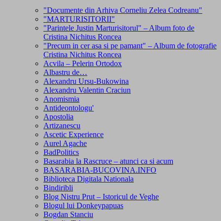
"Documente din Arhiva Corneliu Zelea Codreanu"
"MARTURISITORII"
"Parintele Justin Marturisitorul" – Album foto de
Cristina Nichitus Roncea
"Precum in cer asa si pe pamant" – Album de fotografie
Cristina Nichitus Roncea
Acvila – Pelerin Ortodox
Albastru de…
Alexandru Ursu-Bukowina
Alexandru Valentin Craciun
Anomismia
Antideontologu'
Apostolia
Artizanescu
Ascetic Experience
Aurel Agache
BadPolitics
Basarabia la Rascruce – atunci ca si acum
BASARABIA-BUCOVINA.INFO
Biblioteca Digitala Nationala
Bindiribli
Blog Nistru Prut – Istoricul de Veghe
Blogul lui Donkeypapuas
Bogdan Stanciu