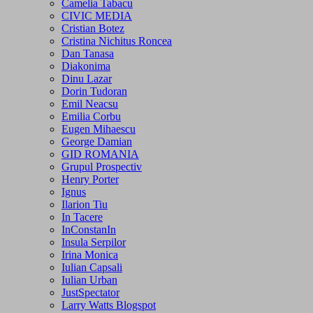
Camelia Tabacu
CIVIC MEDIA
Cristian Botez
Cristina Nichitus Roncea
Dan Tanasa
Diakonima
Dinu Lazar
Dorin Tudoran
Emil Neacsu
Emilia Corbu
Eugen Mihaescu
George Damian
GID ROMANIA
Grupul Prospectiv
Henry Porter
Ignus
Ilarion Tiu
In Tacere
InConstanIn
Insula Serpilor
Irina Monica
Iulian Capsali
Iulian Urban
JustSpectator
Larry Watts Blogspot