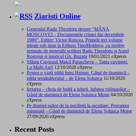
Ziaristi Online
Generalul Radu Theodoru despre “MÂNA
MOSCOVEI – Documentele crimei din decembrie
1989”. Editor: Victor Roncea. Primele trei volume
intrate sub tipar la Editura TipoMoldova, cu prefețe
semnate de generalii scriitori Radu Theodoru și Aurel
Rogojan și istoricul Gh. Buzatu
19/01/2021
eXpress
Sfânta Cuvioasă Maică Parascheva – Taina cuviinței.
La Mulți Ani!
12/10/2020
eXpress
Pentru o viață trăită întru Hristos. Gând de duminică –
pilda semănătorului – de Elena Solunca
11/10/2020
eXpress
Iertarea – cheia de boltă a iubirii. Iubirea vrăjmașilor –
Gând de duminică de Elena Solunca Moise
04/10/2020
eXpress
Pe drumul suitor de la pocăință la ascultare. Pescuirea
minunată – Gând de duminică de Elena Solunca Moise
27/09/2020
eXpress
Recent Posts