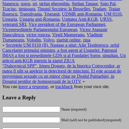
Stanescu
,
soros
,
sri
,
stefan gheorghiu
,
Stelian Tanase
,
Suto Pal
,
Tcaciuc
,
timisoara
,
Tinutul Secuiesc la Bruxelles
,
Tradare
,
Traian
Basescu
,
Transilvania
,
Trigranit
,
UDMR anti-Romania
,
UM 0110
,
Ungaria
,
Ungaria anti-Romania
,
Unitatea Anti-KGB
,
URSS
,
veteranii SRI
,
Vice president of the European Parliamnet
,
Vicepresedintele Parlamentului European
,
Victor Atanasie
Stanculescu
,
victor roncea
,
Virgil Magureanu
,
Vladimir
Tismaneanu
,
Volodin
,
Volvo
,
ziaristi online
,
ziua
«
Secretele UM 0110 (II). Nastase a stiut: Alin Teodorescu, seful
Cancelariei primului ministru, a fost agent al Ungariei. Patronul
IMAS a fost si presedintele GDS si al Fundatiei Soros, simultan. Un
articol anti-KGB interzis la ziarul ZIUA
“Duhovnicul SPP”, Irineu Dogaru, de la biserica Cotrocenilor, ar
putea fi silit sa apeleze la detectorul de minciuni. El este acuzat de
perversiuni sexuale cu un minor chiar pe Dealul Patriarhiei, in
Dosarul pestilor de homosexuali de la OTV
»
You can
leave a response
, or
trackback
from your own site.
Leave a Reply
Name (required)
Mail (will not be published) (required)