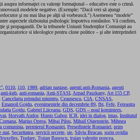
ăţii asupra informaţiei cu valenţe formaţional – educative este o crimă.
 promovează modelele negative. (Exemple: “Dacă vrei să ajungi
interlocutor şi nu mai lăsa pe alţii să vorbească.”) Asemenea “modele”
dintre aspectele războiului psihologic împotriva românilor. Vă confirm,
itaţie şi propagandă. De la tribunele Uniunii Studenţilor Comunişti au
 organizatorice si ideologice pentru clone politice – şi alte intreprinderi
c”
,
0110
,
110
,
1989
,
adrian nastase
,
agenti anti-Romania
,
agenti
,
anti-kgb
,
anti-romania
,
Anti-STASI
,
Arpad Paszkany
,
Art 155 CP
,
,
Cancelaria primului ministru
,
Ceausescu
,
CIA
,
CNSAS
,
,
Emanoil Gojdu
,
evenimentele din decembrie 89
,
fbi
,
Fefe
,
Fereastra
ndatia Gojdu
,
Gabriel Liiceanu
,
GDS
,
GDS – noul komintern
,
vat
,
Horvath Andor
,
Hunio Gabor
,
ICR
,
idei in dialog
,
imas
,
Institutul
a Comana
,
Marius Oprea
,
Mihai Pilsu
,
Mihail Oigenstein
,
Mihnea
ica comunista
,
premierul Romaniei
,
Presedintele Romaniei
,
prim
 stat
,
Securitatea
,
servicii secrete
,
sie
,
Silviu Brucan
,
sorin ovidiu
Bruxelles
,
Tradare
,
Traian Basescu
,
traian valentin poncea
,