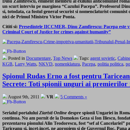
Dinu Zamfirescu, eminent membru al exilului anticomunist rom
un scurt interviu pe marginea “Cazului Pacepa”. Profesorul Dinu
si, totodata, ca fostul general securist si nomenclaturist comunist
nici de Primul Ministru Victor Ponta.
Cititi si:
Presedintele IICCMER, Dinu Zamfirescu: Pacepa este vin
Criminal Court of Justice for crimes against humanity”
Posted in
Documentare
,
Top News
Tags:
agent sovietic
,
Cabine
KGB
,
Larry Watts
,
NKVD
,
nomenklatura
,
Pacepa
,
politia politica
,
po
Spionul Rudas Erno a fost pentru Taricean
Secrete: Toti spionii unguri ai premierilor
August 9th, 2011
VR
5 Comments »
Serialul portalului
Ziaristi Online
despre spionii Ungariei in Rom
continua. Nu am pornit de la Domokos Geza si Ion Iliescu, fondato
prezentarea pionului Alin Teodorescu, fost “sef al Cancelariei” 
Tariceanu si, incet-incet, ne apropiem si de Guvernul Boc.
Pana a