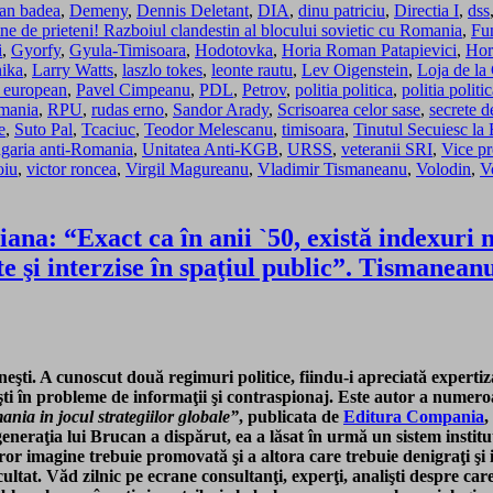
an badea
,
Demeny
,
Dennis Deletant
,
DIA
,
dinu patriciu
,
Directia I
,
dss
 de prieteni! Razboiul clandestin al blocului sovietic cu Romania
,
Fu
i
,
Gyorfy
,
Gyula-Timisoara
,
Hodotovka
,
Horia Roman Patapievici
,
Hor
nika
,
Larry Watts
,
laszlo tokes
,
leonte rautu
,
Lev Oigenstein
,
Loja de l
 european
,
Pavel Cimpeanu
,
PDL
,
Petrov
,
politia politica
,
politia polit
mania
,
RPU
,
rudas erno
,
Sandor Arady
,
Scrisoarea celor sase
,
secrete de
e
,
Suto Pal
,
Tcaciuc
,
Teodor Melescanu
,
timisoara
,
Tinutul Secuiesc la 
garia anti-Romania
,
Unitatea Anti-KGB
,
URSS
,
veteranii SRI
,
Vice pr
oiu
,
victor roncea
,
Virgil Magureanu
,
Vladimir Tismaneanu
,
Volodin
,
V
na: “Exact ca în anii `50, există indexuri 
e şi interzise în spaţiul public”. Tismanea
eşti. A cunoscut două regimuri politice, fiindu-i apreciată expertiz
lişti în probleme de informaţii şi contraspionaj. Este autor a numer
ania in jocul strategiilor globale”
, publicata de
Editura Compania
,
eneraţia lui Brucan a dispărut, ea a lăsat în urmă un sistem instituţi
ăror imagine trebuie promovată şi a altora care trebuie denigraţi şi
cultat. Văd zilnic pe ecrane consultanţi, experţi, analişti despre care