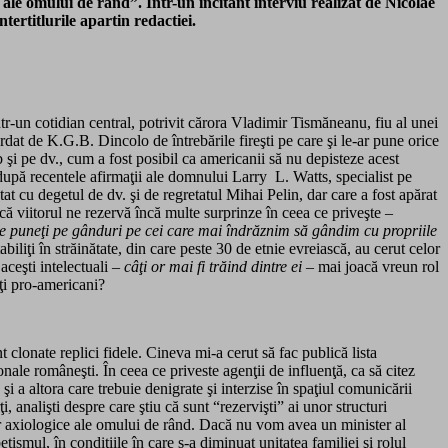
 ale omului de rând”. Într-un incitant interviu realizat de Nicolae
tertitlurile apartin redactiei.
ntr-un cotidian central, potrivit cărora Vladimir Tismăneanu, fiu al unei
ordat de K.G.B. Dincolo de întrebările fireşti pe care şi le-ar pune orice
b şi pe dv., cum a fost posibil ca americanii să nu depisteze acest
 după recentele afirmaţii ale domnului Larry L. Watts, specialist pe
t cu degetul de dv. şi de regretatul Mihai Pelin, dar care a fost apărat
viitorul ne rezervă încă multe surprinze în ceea ce priveşte –
ne puneţi pe gânduri pe cei care mai îndrăznim să gândim cu propriile
abiliţi în străinătate, din care peste 30 de etnie evreiască, au cerut celor
aceşti intelectuali –
câţi or mai fi trăind dintre ei
– mai joacă vreun rol
nţi pro-americani?
t clonate replici fidele. Cineva mi-a cerut să fac publică lista
onale româneşti. În ceea ce priveste agenţii de influenţă, ca să citez
 a altora care trebuie denigrate şi interzise în spaţiul comunicării
, analişti despre care ştiu că sunt “rezervişti” ai unor structuri
lor axiologice ale omului de rând. Dacă nu vom avea un minister al
tismul, în condiţiile în care s-a diminuat unitatea familiei şi rolul