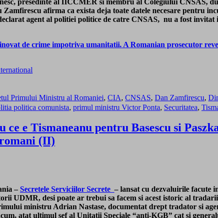
anesc, presedinte al IICCMER si membru al Colegiului CNSAS, d
 Zamfirescu afirma ca exista deja toate datele necesare pentru in
 declarat agent al politiei politice de catre CNSAS, nu a fost invit
ovat de crime impotriva umanitatii. A Romanian prosecutor reveal
tul Primului Ministru al Romaniei
,
CIA
,
CNSAS
,
Dan Zamfirescu
,
Di
litia politica comunista
,
primul ministru Victor Ponta
,
Securitatea
,
Tism
u ce e Tismaneanu pentru Basescu si Paszkan
 romani (II)
ania –
Secretele Serviciilor Secrete
– lansat cu dezvaluirile facute i
rii UDMR, desi poate ar trebui sa facem si acest istoric al tradari
primului ministru Adrian Nastase, documentat drept tradator si ag
cum, atat ultimul sef al Unitatii Speciale “anti-KGB” cat si genera