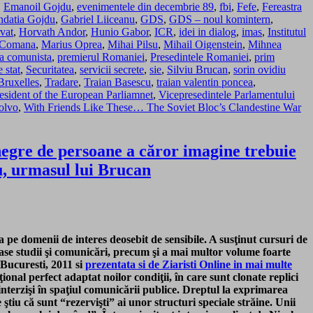
,
Emanoil Gojdu
,
evenimentele din decembrie 89
,
fbi
,
Fefe
,
Fereastra
ndatia Gojdu
,
Gabriel Liiceanu
,
GDS
,
GDS – noul komintern
,
vat
,
Horvath Andor
,
Hunio Gabor
,
ICR
,
idei in dialog
,
imas
,
Institutul
a Comana
,
Marius Oprea
,
Mihai Pilsu
,
Mihail Oigenstein
,
Mihnea
ica comunista
,
premierul Romaniei
,
Presedintele Romaniei
,
prim
 stat
,
Securitatea
,
servicii secrete
,
sie
,
Silviu Brucan
,
sorin ovidiu
Bruxelles
,
Tradare
,
Traian Basescu
,
traian valentin poncea
,
esident of the European Parliamnet
,
Vicepresedintele Parlamentului
olvo
,
With Friends Like These… The Soviet Bloc’s Clandestine War
negre de persoane a căror imagine trebuie
nu, urmasul lui Brucan
a pe domenii de interes deosebit de sensibile. A susţinut cursuri de
oase studii şi comunicări, precum şi a mai multor volume foarte
 Bucuresti, 2011 si
prezentata si de Ziaristi Online in mai multe
onal perfect adaptat noilor condiţii, în care sunt clonate replici
 interzişi în spaţiul comunicării publice. Dreptul la exprimarea
 ştiu că sunt “rezervişti” ai unor structuri speciale străine. Unii