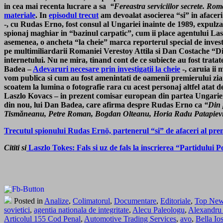
in cea mai recenta lucrare a sa
“Fereastra serviciilor secrete. Roma
materiale
.
In
episodul trecut
am devoalat asocierea “si” in afacer
-, cu Rudas Erno, fost consul al Ungariei inainte de 1989, expulzat
spionaj maghiar in “bazinul carpatic”, cum ii place agentului Las
asemenea, o ancheta “la cheie” marca reporterul special de invest
pe multimiliardarii Romaniei Verestoy Attila si Dan Costache “Dinu
internetului. Nu ne mira, tinand cont de ce subiecte au fost trata
Badea –
Adevaruri necesare prin investigatii la cheie
-, caruia ii
vom publica si cum au fost amenintati de oamenii premierului ziar
scoatem la lumina o fotografie rara cu acest personaj altfel atat 
Laszlo Kovacs – in prezent comisar european din partea Ungarie
din nou, lui Dan Badea, care afirma despre Rudas Erno ca
“Din 
Tismăneanu, Petre Roman, Bogdan Olteanu, Horia Radu Patapievici, 
Trecutul spionului Rudas Ernö, partenerul “si” de afaceri al pr
Cititi si
Laszlo Tokes: Fals si uz de fals la inscrierea “Partidulu
Posted in
Analize
,
Colimatorul
,
Documentare
,
Editoriale
,
Top Ne
sovietici
,
agentia nationala de integritate
,
Alecu Paleologu
,
Alexandru 
Articolul 155 Cod Penal
,
Automotive Trading Services
,
avo
,
Bella Io