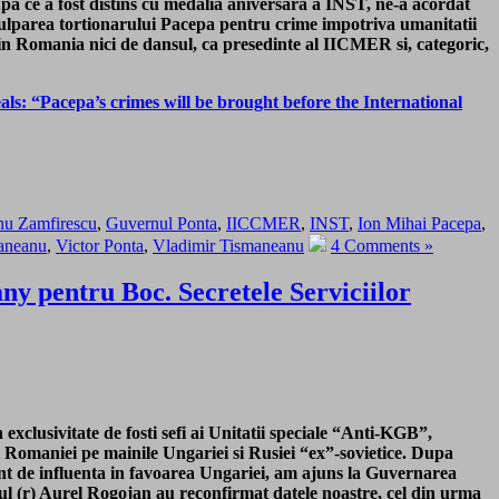
upa ce
a fost distins cu medalia aniversara a INST,
ne-a acordat
culparea tortionarului Pacepa pentru crime impotriva umanitatii
at in Romania nici de dansul, ca presedinte al IICMER si, categoric,
s: “Pacepa’s crimes will be brought before the International
nu Zamfirescu
,
Guvernul Ponta
,
IICCMER
,
INST
,
Ion Mihai Pacepa
,
aneanu
,
Victor Ponta
,
Vladimir Tismaneanu
4 Comments »
y pentru Boc. Secretele Serviciilor
n exclusivitate de fosti sefi ai Unitatii speciale “Anti-KGB”,
i Romaniei pe mainile Ungariei si Rusiei “ex”-sovietice. Dupa
ent de influenta in favoarea Ungariei, am ajuns la Guvernarea
lul (r) Aurel Rogojan au reconfirmat datele noastre, cel din urma