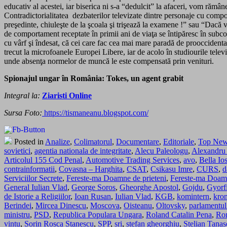
educativ al acestei, iar biserica ni s-a “dedulcit” la afaceri, vom rămân
Contradictorialitatea dezbaterilor televizate dintre personaje cu com
preşedinte, chiuleşte de la şcoala şi trişează la examene !” sau “Dacă v
de comportament receptate în primii ani de viaţa se întipăresc în subc
cu vârf şi îndesat, că cei care fac cea mai mare paradă de prooccidental
trecut la microfoanele Europei Libere, iar de acolo în studiourile televiz
unde absenţa normelor de muncă le este compensată prin venituri.
Spionajul ungar în România: Tokes, un agent grabit
Integral la:
Ziaristi Online
Sursa Foto:
https://tismaneanu.blogspot.com/
Posted in
Analize
,
Colimatorul
,
Documentare
,
Editoriale
,
Top Ne
sovietici
,
agentia nationala de integritate
,
Alecu Paleologu
,
Alexandru 
Articolul 155 Cod Penal
,
Automotive Trading Services
,
avo
,
Bella Io
contrainformatii
,
Covasna – Harghita
,
CSAT
,
Csikasu Imre
,
CURS
,
d
Serviciilor Secrete
,
Fereste-ma Doamne de prieteni
,
Fereste-ma Doamne
General Iulian Vlad
,
George Soros
,
Gheorghe Apostol
,
Gojdu
,
Gyorf
de Istorie a Religiilor
,
Ioan Rusan
,
Iulian Vlad
,
KGB
,
komintern
,
kro
Berindei
,
Mircea Dinescu
,
Moscova
,
Oisteanu
,
Oltovsky
,
parlamentul
ministru
,
PSD
,
Republica Populara Ungara
,
Roland Catalin Pena
,
Ro
vintu
,
Sorin Rosca Stanescu
,
SPP
,
sri
,
stefan gheorghiu
,
Stelian Tanas