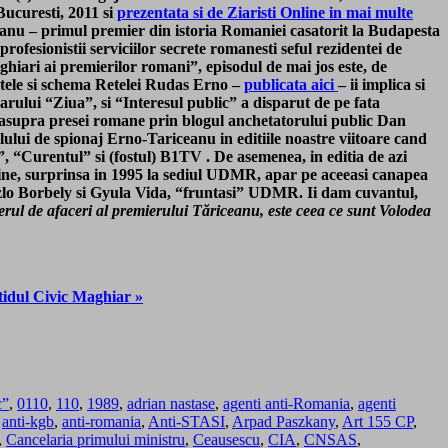
Bucuresti, 2011 si
prezentata si de Ziaristi Online in mai multe
eanu – primul premier din istoria Romaniei casatorit la Budapesta
ofesionistii serviciilor secrete romanesti seful rezidentei de
hiari ai premierilor romani”, episodul de mai jos este, de
 Itele si schema Retelei Rudas Erno –
publicata aici
– ii implica si
arului “Ziua”, si “Interesul public” a disparut de pe fata
ien asupra presei romane prin blogul anchetatorului public Dan
ului de spionaj Erno-Tariceanu in editiile noastre viitoare cand
, “Curentul” si (fostul) B1TV . De asemenea, in editia de azi
Online, surprinsa in 1995 la sediul UDMR, apar pe aceeasi canapea
zlo Borbely si Gyula Vida, “fruntasi” UDMR. Ii dam cuvantul,
erul de afaceri al premierului Tăriceanu, este ceea ce sunt Volodea
tidul Civic Maghiar »
c”
,
0110
,
110
,
1989
,
adrian nastase
,
agenti anti-Romania
,
agenti
,
anti-kgb
,
anti-romania
,
Anti-STASI
,
Arpad Paszkany
,
Art 155 CP
,
,
Cancelaria primului ministru
,
Ceausescu
,
CIA
,
CNSAS
,