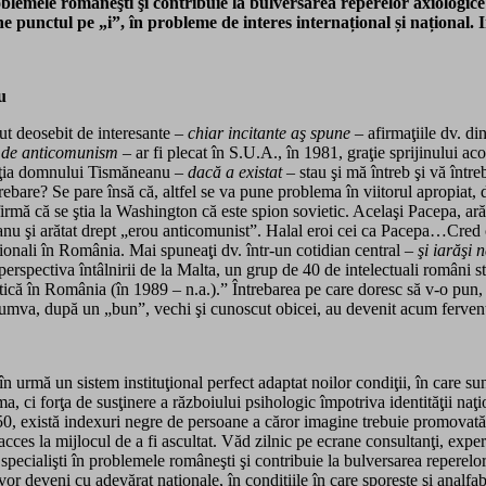
oblemele româneşti şi contribuie la bulversarea reperelor axiologice
 punctul pe „i”, în probleme de interes internațional și național. In
u
ut deosebit de interesante –
chiar incitante aş spune
– afirmaţiile dv. di
i de anticomunism
– ar fi plecat în S.U.A., în 1981, graţie sprijinului ac
eacţia domnului Tismăneanu –
dacă a existat
– stau şi mă întreb şi vă între
trebare? Se pare însă că, altfel se va pune problema în viitorul apropiat,
mă că se ştia la Washington că este spion sovietic. Acelaşi Pacepa, arăta
 şi arătat drept „erou anticomunist”. Halal eroi cei ca Pacepa…Cred că 
ţionali în România. Mai spuneaţi dv. într-un cotidian central
– şi iarăşi 
n perspectiva întâlnirii de la Malta, un grup de 40 de intelectuali români st
etică în România (în 1989 – n.a.).” Întrebarea pe care doresc să v-o pun, 
 Nu cumva, după un „bun”, vechi şi cunoscut obicei, au devenit acum ferve
n urmă un sistem instituţional perfect adaptat noilor condiţii, în care sun
a, ci forţa de susţinere a războiului psihologic împotriva identităţii naţi
50, există indexuri negre de persoane a căror imagine trebuie promovată şi
ces la mijlocul de a fi ascultat. Văd zilnic pe ecrane consultanţi, experţi
t specialişti în problemele româneşti şi contribuie la bulversarea repere
or deveni cu adevărat naţionale, în condiţiile în care sporeşte şi analfabe