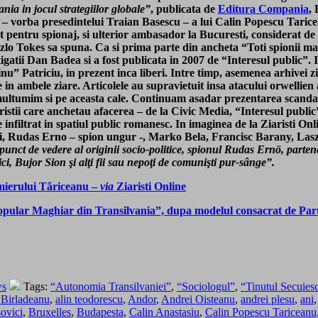
nia in jocul strategiilor globale”
, publicata de
Editura Compania
, 
i – vorba presedintelui Traian Basescu – a lui Calin Popescu Taric
 pentru spionaj, si ulterior ambasador la Bucuresti, considerat de pr
zlo Tokes sa spuna. Ca si prima parte din ancheta “Toti spionii mag
igatii Dan Badea si a fost publicata in 2007 de “Interesul public”.
” Patriciu, in prezent inca liberi. Intre timp, asemenea arhivei zi
te in ambele ziare. Articolele au supravietuit insa atacului orwell
 multumim si pe aceasta cale. Continuam asadar prezentarea scandal
istii care anchetau afacerea – de la Civic Media, “Interesul public”
de infiltrat in spatiul public romanesc. In imaginea de la Ziaristi 
i, Rudas Erno – spion ungur -, Marko Bela, Francisc Barany, Las
punct de vedere al originii socio-politice, spionul Rudas Ernö, parten
Bujor Sion şi alţi fii sau nepoţi de comunişti pur-sânge”.
emierului Tăriceanu –
via
Ziaristi Online
i Popular Maghiar din Transilvania”, dupa modelul consacrat de Par
ws
Tags:
“Autonomia Transilvaniei”
,
“Sociologul”
,
“Tinutul Secuies
Birladeanu
,
alin teodorescu
,
Andor
,
Andrei Oisteanu
,
andrei plesu
,
ani
sovici
,
Bruxelles
,
Budapesta
,
Calin Anastasiu
,
Calin Popescu Tariceanu