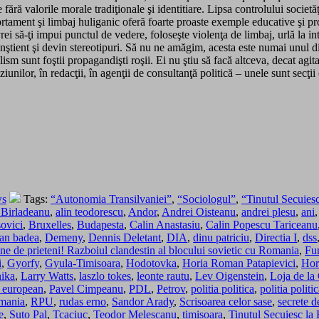
e fără valorile morale tradiţionale şi identitiare. Lipsa controlului societ
portament şi limbaj huliganic oferă foarte proaste exemple educative şi
rei să-ţi impui punctul de vedere, foloseşte violenţa de limbaj, urlă la 
onştient şi devin stereotipuri. Să nu ne amăgim, acesta este numai unul 
ism sunt foştii propagandişti roşii. Ei nu ştiu să facă altceva, decat ag
iunilor, în redacţii, în agenţii de consultanţă politică – unele sunt secţii
ws
Tags:
“Autonomia Transilvaniei”
,
“Sociologul”
,
“Tinutul Secuies
Birladeanu
,
alin teodorescu
,
Andor
,
Andrei Oisteanu
,
andrei plesu
,
ani
sovici
,
Bruxelles
,
Budapesta
,
Calin Anastasiu
,
Calin Popescu Tariceanu
an badea
,
Demeny
,
Dennis Deletant
,
DIA
,
dinu patriciu
,
Directia I
,
dss
 de prieteni! Razboiul clandestin al blocului sovietic cu Romania
,
Fu
i
,
Gyorfy
,
Gyula-Timisoara
,
Hodotovka
,
Horia Roman Patapievici
,
Hor
nika
,
Larry Watts
,
laszlo tokes
,
leonte rautu
,
Lev Oigenstein
,
Loja de l
 european
,
Pavel Cimpeanu
,
PDL
,
Petrov
,
politia politica
,
politia polit
mania
,
RPU
,
rudas erno
,
Sandor Arady
,
Scrisoarea celor sase
,
secrete de
e
,
Suto Pal
,
Tcaciuc
,
Teodor Melescanu
,
timisoara
,
Tinutul Secuiesc la 