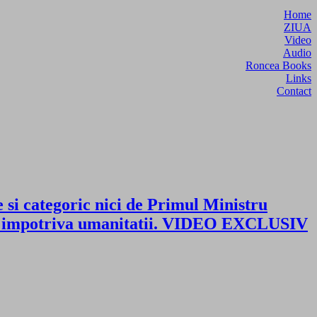
Home
ZIUA
Video
Audio
Roncea Books
Links
Contact
si categoric nici de Primul Ministru
rime impotriva umanitatii. VIDEO EXCLUSIV