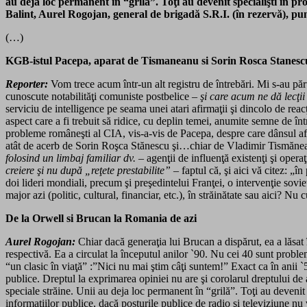
au deja loc permanent în “grilă”. Toţi au devenit specialişti în pr
Balint, Aurel Rogojan, general de brigadă S.R.I. (în rezervă), pune
(…)
KGB-istul Pacepa, aparat de Tismaneanu si Sorin Rosca Stanesc
Reporter:
Vom trece acum într-un alt registru de întrebări. Mi s-au păr
cunoscute notabilităţi comuniste postbelice –
şi care acum ne dă lecţi
serviciu de intelligence pe seama unei atari afirmaţii şi dincolo de r
aspect care a fi trebuit să ridice, cu deplin temei, anumite semne de în
probleme româneşti al CIA, vis-a-vis de Pacepa, despre care dânsul afir
atât de acerb de Sorin Roşca Stănescu şi…chiar de Vladimir Tismăneanu
folosind un limbaj familiar dv.
– agenţii de influenţă existenţi şi opera
creiere şi nu după „reţete prestabilite” –
faptul că, şi aici vă citez: „î
doi lideri mondiali, precum şi preşedintelui Franţei, o intervenţie sovi
major azi (politic, cultural, financiar, etc.), în străinătate sau aici?
De la Orwell si Brucan la Romania de azi
Aurel Rogojan:
Chiar dacă generaţia lui Brucan a dispărut, ea a lăsat î
respectivă. Ea a circulat la începutul anilor `90. Nu cei 40 sunt problem
“un clasic în viaţă” :”Nici nu mai ştim câţi suntem!” Exact ca în anii `
publice. Dreptul la exprimarea opiniei nu are şi corolarul dreptului de ac
speciale străine. Unii au deja loc permanent în “grilă”. Toţi au deveni
informaţiilor publice, dacă posturile publice de radio şi televiziune nu v