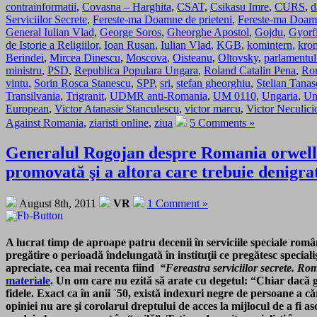
contrainformatii
,
Covasna – Harghita
,
CSAT
,
Csikasu Imre
,
CURS
,
d
Serviciilor Secrete
,
Fereste-ma Doamne de prieteni
,
Fereste-ma Doamne
General Iulian Vlad
,
George Soros
,
Gheorghe Apostol
,
Gojdu
,
Gyorf
de Istorie a Religiilor
,
Ioan Rusan
,
Iulian Vlad
,
KGB
,
komintern
,
kro
Berindei
,
Mircea Dinescu
,
Moscova
,
Oisteanu
,
Oltovsky
,
parlamentul
ministru
,
PSD
,
Republica Populara Ungara
,
Roland Catalin Pena
,
Ro
vintu
,
Sorin Rosca Stanescu
,
SPP
,
sri
,
stefan gheorghiu
,
Stelian Tanas
Transilvania
,
Trigranit
,
UDMR anti-Romania
,
UM 0110
,
Ungaria
,
Un
European
,
Victor Atanasie Stanculescu
,
victor marcu
,
Victor Neculici
Against Romania
,
ziaristi online
,
ziua
5 Comments »
Generalul Rogojan despre Romania orwellia
promovată şi a altora care trebuie denigrat
August 8th, 2011
VR
1 Comment »
A lucrat timp de aproape patru decenii în serviciile speciale român
pregătire o perioadă îndelungată în instituţii ce pregătesc specia
apreciate, cea mai recenta fiind
“Fereastra serviciilor secrete. Rom
materiale
.
Un om care nu ezită să arate cu degetul
: “Chiar dacă g
fidele. Exact ca în anii `50, există indexuri negre de persoane a c
opiniei nu are şi corolarul dreptului de acces la mijlocul de a fi as