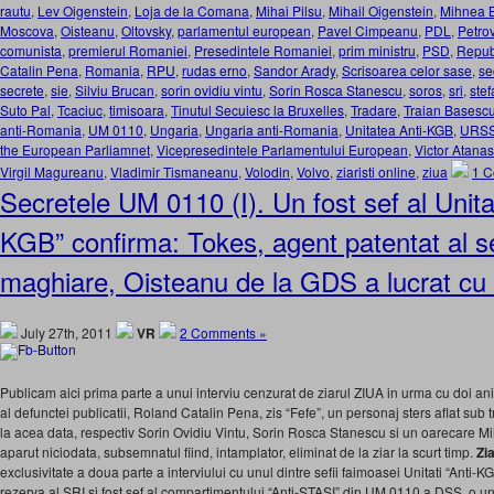
rautu
,
Lev Oigenstein
,
Loja de la Comana
,
Mihai Pilsu
,
Mihail Oigenstein
,
Mihnea B
Moscova
,
Oisteanu
,
Oltovsky
,
parlamentul european
,
Pavel Cimpeanu
,
PDL
,
Petro
comunista
,
premierul Romaniei
,
Presedintele Romaniei
,
prim ministru
,
PSD
,
Repub
Catalin Pena
,
Romania
,
RPU
,
rudas erno
,
Sandor Arady
,
Scrisoarea celor sase
,
se
secrete
,
sie
,
Silviu Brucan
,
sorin ovidiu vintu
,
Sorin Rosca Stanescu
,
soros
,
sri
,
ste
Suto Pal
,
Tcaciuc
,
timisoara
,
Tinutul Secuiesc la Bruxelles
,
Tradare
,
Traian Basesc
anti-Romania
,
UM 0110
,
Ungaria
,
Ungaria anti-Romania
,
Unitatea Anti-KGB
,
URS
the European Parliamnet
,
Vicepresedintele Parlamentului European
,
Victor Atana
Virgil Magureanu
,
Vladimir Tismaneanu
,
Volodin
,
Volvo
,
ziaristi online
,
ziua
1 C
Secretele UM 0110 (I). Un fost sef al Unitat
KGB” confirma: Tokes, agent patentat al ser
maghiare, Oisteanu de la GDS a lucrat c
July 27th, 2011
VR
2 Comments »
Publicam aici prima parte a unui interviu cenzurat de ziarul ZIUA in urma cu doi ani,
al defunctei publicatii, Roland Catalin Pena, zis “Fefe”, un personaj sters aflat sub
la acea data, respectiv Sorin Ovidiu Vintu, Sorin Rosca Stanescu si un oarecare Mi
aparut niciodata, subsemnatul fiind, intamplator, eliminat de la ziar la scurt timp.
Zia
exclusivitate a doua parte a interviului cu unul dintre sefii faimoasei Unitati “Anti-
rezerva al SRI si fost sef al compartimentului “Anti-STASI” din UM 0110 a DSS, o unit