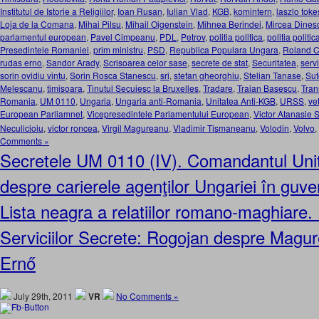
Institutul de Istorie a Religiilor
,
Ioan Rusan
,
Iulian Vlad
,
KGB
,
komintern
,
laszlo toke
Loja de la Comana
,
Mihai Pilsu
,
Mihail Oigenstein
,
Mihnea Berindei
,
Mircea Dines
parlamentul european
,
Pavel Cimpeanu
,
PDL
,
Petrov
,
politia politica
,
politia politi
Presedintele Romaniei
,
prim ministru
,
PSD
,
Republica Populara Ungara
,
Roland C
rudas erno
,
Sandor Arady
,
Scrisoarea celor sase
,
secrete de stat
,
Securitatea
,
servi
sorin ovidiu vintu
,
Sorin Rosca Stanescu
,
sri
,
stefan gheorghiu
,
Stelian Tanase
,
Sut
Melescanu
,
timisoara
,
Tinutul Secuiesc la Bruxelles
,
Tradare
,
Traian Basescu
,
Tran
Romania
,
UM 0110
,
Ungaria
,
Ungaria anti-Romania
,
Unitatea Anti-KGB
,
URSS
,
ve
European Parliamnet
,
Vicepresedintele Parlamentului European
,
Victor Atanasie 
Neculicioiu
,
victor roncea
,
Virgil Magureanu
,
Vladimir Tismaneanu
,
Volodin
,
Volvo
,
Comments »
Secretele UM 0110 (IV). Comandantul Unit
despre carierele agenţilor Ungariei în guv
Lista neagra a relatiilor romano-maghiare.
Serviciilor Secrete: Rogojan despre Magu
Ernő
July 29th, 2011
VR
No Comments »