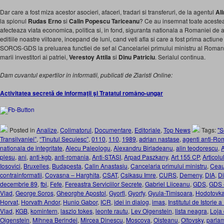
Dar care a fost miza acestor asocieri, afaceri, tradari si transferuri, de la agentul
Al
la spionul
Rudas Erno
si
Calin Popescu Tariceanu
? Ce au insemnat toate acestea
afecteaza viata economica, politica si, in fond, siguranta nationala a Romaniei de 
editiile noastre viitoare, incepand de luni, cand veti afla si care a fost prima actiu
SOROS-GDS la preluarea functiei de sef al Cancelariei primului ministru al Romani
marii investitori ai patriei,
Verestoy Attila
si
Dinu Patriciu
. Serialul continua.
Dam cuvantul expertilor in informatii, publicati de Ziaristi Online:
Activitatea secretă de informaţii şi Tratatul româno-ungar
Posted in
Analize
,
Colimatorul
,
Documentare
,
Editoriale
,
Top News
Tags:
"S
Transilvaniei”
,
“Tinutul Secuiesc”
,
0110
,
110
,
1989
,
adrian nastase
,
agenti anti-Ro
nationala de integritate
,
Alecu Paleologu
,
Alexandru Birladeanu
,
alin teodorescu
,
plesu
,
ani
,
anti-kgb
,
anti-romania
,
Anti-STASI
,
Arpad Paszkany
,
Art 155 CP
,
Articol
Iosovici
,
Bruxelles
,
Budapesta
,
Calin Anastasiu
,
Cancelaria primului ministru
,
Ceau
contrainformatii
,
Covasna – Harghita
,
CSAT
,
Csikasu Imre
,
CURS
,
Demeny
,
DIA
,
Di
decembrie 89
,
fbi
,
Fefe
,
Fereastra Serviciilor Secrete
,
Gabriel Liiceanu
,
GDS
,
GDS –
Vlad
,
George Soros
,
Gheorghe Apostol
,
Gyorfi
,
Gyorfy
,
Gyula-Timisoara
,
Hodotovk
Horvat
,
Horvath Andor
,
Hunio Gabor
,
ICR
,
idei in dialog
,
imas
,
Institutul de Istorie a
Vlad
,
KGB
,
komintern
,
laszlo tokes
,
leonte rautu
,
Lev Oigenstein
,
lista neagra
,
Loja
Oigenstein
,
Mihnea Berindei
,
Mircea Dinescu
,
Moscova
,
Oisteanu
,
Oltovsky
,
parla