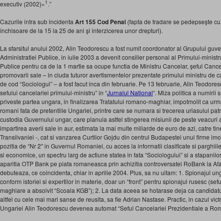
1
executiv (2002)»
.”
Cazurile intra sub incidenta
Art 155 Cod Penal
(fapta de tradare se pedepseşte cu
închisoare de la 15 la 25 de ani şi interzicerea unor drepturi).
La sfarsitul anului 2002, Alin Teodorescu a fost numit coordonator al Grupului gu
Administratiei Publice, in iulie 2003 a devenit consilier personal al Primului-minist
Publice pentru ca de la 1 martie sa ocupe functia de Ministru Cancelar, şeful Cance
promovarii sale – in ciuda tuturor avertismentelor prezentate primului ministru de 
de cod “Sociologul” – a fost facut inca din februarie. Pe 13 februarie, Alin Teodores
sefului cancelariei primului-ministru” in “
Jurnalul National
“. Miza politica a numirii 
priveste partea ungara, in finalizarea Tratatului romano-maghiar, impotmolit ca urma
romani fata de pretentiile Ungariei, printre care se numara si trecerea uriasului pa
custodia Guvernului ungar, care planuia astfel stingerea misiunii de peste veacuri
impartirea averii sale in aur, estimata la mai multe miliarde de euro de azi, catre tin
Transilvaniei -, cat si vanzarea Curtilor Gojdu din centrul Budapestei unui firme imob
pozitia de “Nr 2″ in Guvernul Romaniei, cu acces la informatii clasificate si parghiile
si economice, un spectru larg de actiune statea in fata “Sociologului” si a stapanilo
aparitia OTP Bank pe piata romaneasca prin achizitia controversatei RoBank la Af
debuteaza, ce coincidenta, chiar in aprilie 2004. Plus, sa nu uitam: 1. Spionajul un
conform istoriei si expertilor in materie, doar un “front” pentru spionajul rusesc (seful
maghiare a absolvit “Scoala KGB”); 2. La data aceea se hotarase deja ca candidatul
altfel cu cele mai mari sanse de reusita, sa fie Adrian Nastase. Practic, in cazul vict
Ungariei Alin Teodorescu devenea automat “Seful Cancelariei Prezidentiale a Roma