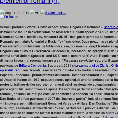
premierilor romani (II)
August 9th, 2011
VR
5 Comments »
Serialul portalului
despre spionii Ungariei in Romania –
Secretele
Ziaristi Online
dezvaluirile facute in exclusivitate de fosti sefi ai Unitatii speciale “Anti-KGB”,
Domokos Geza si Ion Iliescu, fondatorii UDMR, desi poate ar trebui sa facem si a
Romaniei pe mainile Ungariei si Rusiei “ex”-sovietice. Dupa prezentarea pionulu
Cancelariei” primului ministru Adrian Nastase, documentat drept tradator si ag
Ungariei, am ajuns la Guvernarea Tariceanu si, incet-incet, ne apropiem si de 
ultimul sef al Unitatii Speciale “anti-KGB” cat si generalul (r) Aurel Rogojan au
din urma in cea mai recenta lucrare a sa
“Fereastra serviciilor secrete. Romani
publicata de
Editura Compania
, Bucuresti, 2011 si
prezentata si de Ziaristi Onl
episodul trecut
am devoalat asocierea “si” in afaceri – vorba presedintelui Trai
Popescu Tariceanu – primul premier din istoria Romaniei casatorit la Budapesta
al Ungariei inainte de 1989, expulzat pentru spionaj, si ulterior ambasador la B
profesionistii serviciilor secrete romanesti seful rezidentei de spionaj maghiar 
place agentului Laszlo Tokes sa spuna. Ca si prima parte din ancheta “Toti spion
romani”, episodul de mai jos este, de asemenea, o ancheta “la cheie” marca rep
Dan Badea si a fost publicata in 2007 de “Interesul public”. Itele si schema Re
– ii implica si pe multimiliardarii Romaniei Verestoy Attila si Dan Costache “Dinu”
Intre timp, asemenea arhivei ziarului “Ziua”, si “Interesul public” a disparut de p
tinand cont de ce subiecte au fost tratate in ambele ziare. Articolele au supravie
asupra presei romane prin blogul anchetatorului public Dan Badea –
Adevaruri 