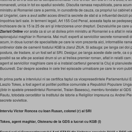
romanesti, unica in tot ex-spatiul sovietic. Discutia ramasa nepublicata, pana acum, 
ministru al Romaniei care a permis, in cunostinta de cauza, ca propriul lui cabinet
al Ungariei, care a avut astfel acces direct la secrete de stat si a influentat decizii po
impotriva tarii sale. In termeni legali, Art 155 Cod Penal, aceasta fapta se pedepse
închisoare de la 15 la 25 de ani şi interzicerea unor drepturi. Dezvaluirile pe care 
Ziaristi Online
vor arata ca si un al doilea prim ministru al Romaniei s-a aflat in rela
spionajului maghiar in Romania. Mai mult: experti ai serviciilor secrete romanesti de
acum, in doua lucrari de specialitate pe care le vom prezenta aici, informatiile ra
ordinelor date de oamenii fostului KGB la ziarul ZIUA. Si adauga: pe langa cei doi pr
postura, de tradare, si un fost sef al SRI. Desigur, pe langa aceste date certe, ca o
posibil sa se afle pe acelasi drum si un al treilea premier roman, aflat in relatii c
agent al serviciilor maghiare care si-a instalat cartierul general la Cluj si planuieste
Bucuresti. Dar despre acestea in cele trei episoade urmatoare pe care le vom publ
In prima parte a interviului ni se certifica faptul ca vicepresedintele Parlamentului
Laszlo Tokes, a fost agent al politiei politice comuniste a Republicii Populare Unga
(
foto
in spatele presedintelui Romaniei, Traian Basescu), membru fondator al GDS s
Rautu, totodata cercetător la Institutul de Istorie a Religiilor impreuna cu Andrei Ples
secrete sovietice.
Interviu Victor Roncea cu Ioan Rusan, colonel (r) al SRI
Tokes, agent maghiar, Oisteanu de la GDS a lucrat cu KGB (I)