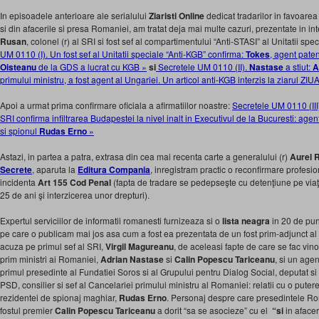
In episoadele anterioare ale serialului
Ziaristi Online
dedicat tradarilor in favoarea
si din afacerile si presa Romaniei, am tratat deja mai multe cazuri, prezentate in int
Rusan
, colonel (r) al SRI si fost sef al compartimentului “Anti-STASI” al Unitatii spe
UM 0110 (I). Un fost sef al Unitatii speciale “Anti-KGB” confirma:
Tokes
, agent paten
Oisteanu
de la GDS a lucrat cu KGB »
si
Secretele UM 0110 (II).
Nastase
a stiut:
A
primului ministru, a fost agent al Ungariei. Un articol anti-KGB interzis la ziarul ZIU
Apoi a urmat prima confirmare oficiala a afirmatiilor noastre:
Secretele UM 0110 (III)
SRI confirma infiltrarea Budapestei la nivel inalt in Executivul de la Bucuresti: agen
si spionul
Rudas Erno
»
Astazi, in partea a patra, extrasa din cea mai recenta carte a generalului (r)
Aurel 
Secrete
, aparuta la
Editura Compania
, inregistram practic o reconfirmare profesio
incidenta
Art 155 Cod Penal
(fapta de tradare se pedepseşte cu detenţiune pe viaţ
25 de ani şi interzicerea unor drepturi).
Expertul serviciilor de informatii romanesti furnizeaza si o
lista neagra
in 20 de pun
pe care o publicam mai jos asa cum a fost ea prezentata de un fost prim-adjunct al d
acuza pe primul sef al SRI,
Virgil Magureanu
, de aceleasi fapte de care se fac vinov
prim ministri ai Romaniei,
Adrian Nastase
si
Calin Popescu Tariceanu
, si un age
primul presedinte al Fundatiei Soros si al Grupului pentru Dialog Social, deputat si
PSD, consilier si sef al Cancelariei primului ministru al Romaniei: relatii cu o putere
rezidentei de spionaj maghiar,
Rudas Erno
. Personaj despre care presedintele R
fostul premier
Calin Popescu Tariceanu
a dorit “sa se asocieze” cu el
“si
in afacer