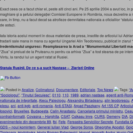
Exact ceea ce a facut chiar el, peste alti cinci ani. Pe 25 aprilie 2004 a avut loc, în p
maghiare și a șefului delegației Comisiei Europene în România, noua dezvelire a
care, in timp, nu a facut decat sa atrofieze demnitatea nationala a oficialilor “statu
de astazi.
Iata istoria acelui moment in doua materiale de presa, insotite de articolul lui Adr
tradarii sale mana in mana cu agentul Ungariei Alin Teodorescu, publicat in ziarul “
iredentismului unguresc: Reamplasarea la Arad a “Monumentului Libertatii ma
“Ziua” si preluat de la Pruteanu.ro pentru ca arhiva “Ziua” a fost stearsa de pe inter
Vintu, la randul lui un agent ratat al Rusiei.
Statuia Rusinii. De ce s-a sucit Nastase – Ziaristi Online
Posted in
Analize
,
Colimatorul
,
Documentare
,
Editoriale
,
Top News
Tags:
“A
“Sociologul”
,
“Tinutul Secuiesc”
,
0110
,
110
,
1989
,
adrian nastase
,
agenti anti-Rom
nationala de integritate
,
Alecu Paleologu
,
Alexandru Birladeanu
,
alin teodorescu
,
plesu
,
ani
,
anti-kgb
,
anti-romania
,
Anti-STASI
,
Arpad Paszkany
,
Art 155 CP
,
Articol
Iosovici
,
Bruxelles
,
Budapesta
,
Calin Anastasiu
,
Cancelaria primului ministru
,
Ceau
contrainformatii
,
Covasna – Harghita
,
CSAT
,
Csikasu Imre
,
CURS
,
Demeny
,
DIA
,
Di
evenimentele din decembrie 89
,
fbi
,
Fefe
,
Fereastra Serviciilor Secrete
,
Fundatia G
GDS – noul komintern
,
General Iulian Vlad
,
George Soros
,
Gheorghe Apostol
,
Goj
Timisoara
,
Hodotovka
,
Horia Roman Patapievici
,
Horvat
,
Horvath Andor
,
Hunio Ga