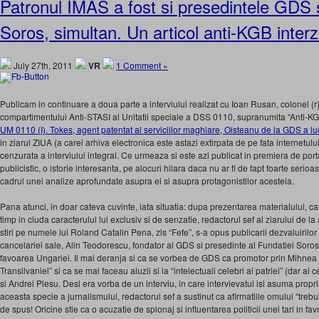
Patronul IMAS a fost si presedintele GDS s
Soros, simultan. Un articol anti-KGB interz
July 27th, 2011
VR
1 Comment »
Publicam in continuare a doua parte a interviului realizat cu Ioan Rusan, colonel (r) 
compartimentului Anti-STASI al Unitatii speciale a DSS 0110, supranumita “Anti-KGB
UM 0110 (I). Tokes, agent patentat al serviciilor maghiare, Oisteanu de la GDS a l
in ziarul ZIUA (a carei arhiva electronica este astazi extirpata de pe fata internetulu
cenzurata a interviului integral. Ce urmeaza si este azi publicat in premiera de port
publicistic, o istorie interesanta, pe alocuri hilara daca nu ar fi de fapt foarte seri
cadrul unei analize aprofundate asupra ei si asupra protagonistilor acesteia.
Pana atunci, in doar cateva cuvinte, iata situatia: dupa prezentarea materialului, 
timp in ciuda caracterului lui exclusiv si de senzatie, redactorul sef al ziarului de
stiri pe numele lui Roland Catalin Pena, zis “Fefe”, s-a opus publicarii dezvaluirilo
cancelariei sale, Alin Teodorescu, fondator al GDS si presedinte al Fundatiei Soros, 
favoarea Ungariei. Il mai deranja si ca se vorbea de GDS ca promotor prin Mihnea 
Transilvaniei” si ca se mai faceau aluzii si la “intelectuali celebri ai patriei” (dar ai
si Andrei Plesu. Desi era vorba de un interviu, in care intervievatul isi asuma propri
aceasta specie a jurnalismului, redactorul sef a sustinut ca afirmatiile omului “trebu
de spus! Oricine stie ca o acuzatie de spionaj si influentarea politicii unei tari in fa