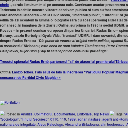
cheie
-, caruia ii multumim si pe aceasta cale. Continuam asadar prezentarea s
Tariceanu in editiile noastre viitoare cand vom publica si cum au fost amenintati
care anchetau afacerea – de la Civic Media, “Interesul public”, “Curentul” si (
editia de azi scoatem la lumina o fotografie rara cu acest personaj altfel atat de i
romanesc. In imaginea de la Ziaristi Online, surprinsa in 1995 la sediul UDMR,
Kovacs – in prezent comisar european din partea Ungariei, Rudas Erno – spion
Barany, Laszlo Borbely si Gyula Vida, “fruntasi” UDMR. Ii dam cuvantul, din no
despre Rudas Erno ca
“Din punct de vedere al originii socio-politice, spionul 
al premierului Tăriceanu, este ceea ce sunt Volodea Tismăneanu, Petre Roman
Patapievici, Bujor Sion şi alţi fii sau nepoţi de comunişti pur-sânge”.
Trecutul spionului Rudas Ernö, partenerul “si” de afaceri al premierului Tărice
Laszlo Tokes: Fals si uz de fals la inscrierea “Partidului Popular Maghia
Cititi si
consacrat de Partidul Civic Maghiar »
Posted in
Analize
,
Colimatorul
,
Documentare
,
Editoriale
,
Top News
Tags:
“A
“Sociologul”
,
“Tinutul Secuiesc”
,
0110
,
110
,
1989
,
adrian nastase
,
agenti anti-Rom
nationala de integritate
,
Alecu Paleologu
,
Alexandru Birladeanu
,
alin teodorescu
,