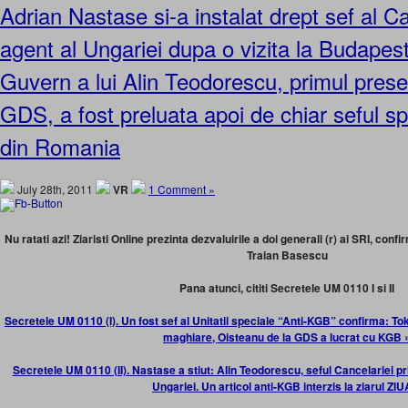
Adrian Nastase si-a instalat drept sef al C
agent al Ungariei dupa o vizita la Budapes
Guvern a lui Alin Teodorescu, primul prese
GDS, a fost preluata apoi de chiar seful sp
din Romania
July 28th, 2011
VR
1 Comment »
Nu ratati azi! Ziaristi Online prezinta dezvaluirile a doi generali (r) ai SRI, co
Traian Basescu
Pana atunci, cititi Secretele UM 0110 I si II
Secretele UM 0110 (I). Un fost sef al Unitatii speciale “Anti-KGB” confirma: Tok
maghiare, Oisteanu de la GDS a lucrat cu KGB 
Secretele UM 0110 (II). Nastase a stiut: Alin Teodorescu, seful Cancelariei pri
Ungariei. Un articol anti-KGB interzis la ziarul ZIU