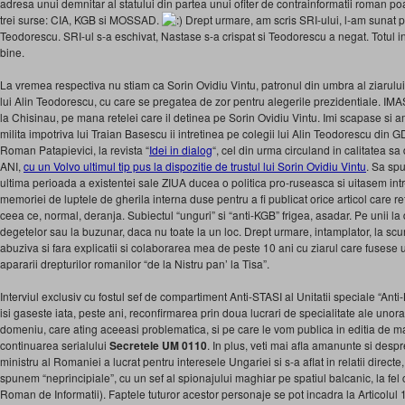
adresa unui demnitar al statului din partea unui ofiter de contrainformatii roman poate
trei surse: CIA, KGB si MOSSAD.
Drept urmare, am scris SRI-ului, l-am sunat p
Teodorescu. SRI-ul s-a eschivat, Nastase s-a crispat si Teodorescu a negat. Totul inr
bine.
La vremea respectiva nu stiam ca Sorin Ovidiu Vintu, patronul din umbra al ziarulu
lui Alin Teodorescu, cu care se pregatea de zor pentru alegerile prezidentiale. IMAS
la Chisinau, pe mana retelei care il detinea pe Sorin Ovidiu Vintu. Imi scapase si 
milita impotriva lui Traian Basescu ii intretinea pe colegii lui Alin Teodorescu din
Roman Patapievici, la revista “
Idei in dialog
“, cel din urma circuland in calitatea s
ANI,
cu un Volvo ultimul tip pus la dispozitie de trustul lui Sorin Ovidiu Vintu
. Sa sp
ultima perioada a existentei sale ZIUA ducea o politica pro-ruseasca si uitasem i
memoriei de luptele de gherila interna duse pentru a fi publicat orice articol care re
ceea ce, normal, deranja. Subiectul “unguri” si “anti-KGB” frigea, asadar. Pe unii la d
degetelor sau la buzunar, daca nu toate la un loc. Drept urmare, intamplator, la scur
abuziva si fara explicatii si colaborarea mea de peste 10 ani cu ziarul care fusese 
apararii drepturilor romanilor “de la Nistru pan’ la Tisa”.
Interviul exclusiv cu fostul sef de compartiment Anti-STASI al Unitatii speciale “Ant
isi gaseste iata, peste ani, reconfirmarea prin doua lucrari de specialitate ale unora
domeniu, care ating aceeasi problematica, si pe care le vom publica in editia de m
continuarea serialului
Secretele UM 0110
. In plus, veti mai afla amanunte si desp
ministru al Romaniei a lucrat pentru interesele Ungariei si s-a aflat in relatii directe
spunem “neprincipiale”, cu un sef al spionajului maghiar pe spatiul balcanic, la fel c
Roman de Informatii). Faptele tuturor acestor personaje se pot incadra la Articolul