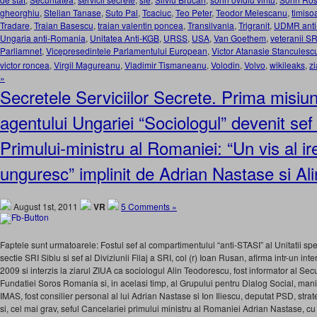
gheorghiu
,
Stelian Tanase
,
Suto Pal
,
Tcaciuc
,
Teo Peter
,
Teodor Melescanu
,
timiso
Tradare
,
Traian Basescu
,
traian valentin poncea
,
Transilvania
,
Trigranit
,
UDMR anti
Ungaria anti-Romania
,
Unitatea Anti-KGB
,
URSS
,
USA
,
Van Goethem
,
veteranii SR
Parliamnet
,
Vicepresedintele Parlamentului European
,
Victor Atanasie Stanculesc
victor roncea
,
Virgil Magureanu
,
Vladimir Tismaneanu
,
Volodin
,
Volvo
,
wikileaks
,
zi
»
Secretele Serviciilor Secrete. Prima misiun
agentului Ungariei “Sociologul” devenit sef
Primului-ministru al Romaniei: “Un vis al i
unguresc” implinit de Adrian Nastase si A
August 1st, 2011
VR
5 Comments »
Faptele sunt urmatoarele: Fostul sef al compartimentului “anti-STASI” al Unitatii spe
sectie SRI Sibiu si sef al Diviziunii Filaj a SRI, col (r) Ioan Rusan, afirma intr-un int
2009 si interzis la ziarul ZIUA ca sociologul Alin Teodorescu, fost informator al Secur
Fundatiei Soros Romania si, in acelasi timp, al Grupului pentru Dialog Social, man
IMAS, fost consilier personal al lui Adrian Nastase si Ion Iliescu, deputat PSD, str
si, cel mai grav, seful Cancelariei primului ministru al Romaniei Adrian Nastase, cu 