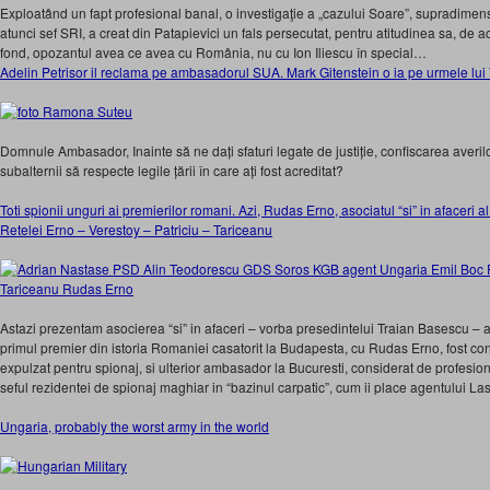
Exploatând un fapt profesional banal, o investigaţie a „cazului Soare”, supradimens
atunci sef SRI, a creat din Patapievici un fals persecutat, pentru atitudinea sa, de
fond, opozantul avea ce avea cu România, nu cu Ion Iliescu în special…
Adelin Petrisor il reclama pe ambasadorul SUA. Mark Gitenstein o ia pe urmele lu
Domnule Ambasador, Inainte să ne dați sfaturi legate de justiție, confiscarea averilor
subalternii să respecte legile țării în care ați fost acreditat?
Toti spionii unguri ai premierilor romani. Azi, Rudas Erno, asociatul “si” in afacer
Retelei Erno – Verestoy – Patriciu – Tariceanu
Astazi prezentam asocierea “si” in afaceri – vorba presedintelui Traian Basescu – 
primul premier din istoria Romaniei casatorit la Budapesta, cu Rudas Erno, fost con
expulzat pentru spionaj, si ulterior ambasador la Bucuresti, considerat de profesioni
seful rezidentei de spionaj maghiar in “bazinul carpatic”, cum ii place agentului L
Ungaria, probably the worst army in the world