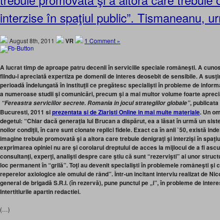
interzise în spaţiul public”. Tismaneanu, u
August 8th, 2011
VR
1 Comment »
A lucrat timp de aproape patru decenii în serviciile speciale româneşti. A cunos
fiindu-i apreciată expertiza pe domenii de interes deosebit de sensibile. A susţi
perioadă îndelungată în instituţii ce pregătesc specialişti în probleme de informa
a numeroase studii şi comunicări, precum şi a mai multor volume foarte aprecia
, publicat
“Fereastra serviciilor secrete. Romania in jocul strategiilor globale”
Bucuresti, 2011 si
prezentata si de Ziaristi Online in mai multe materiale
.
Un om 
degetul
: “Chiar dacă generaţia lui Brucan a dispărut, ea a lăsat în urmă un sist
noilor condiţii, în care sunt clonate replici fidele. Exact ca în anii `50, există i
imagine trebuie promovată şi a altora care trebuie denigraţi şi interzişi în spaţi
exprimarea opiniei nu are şi corolarul dreptului de acces la mijlocul de a fi ascu
consultanţi, experţi, analişti despre care ştiu că sunt “rezervişti” ai unor struct
loc permanent în “grilă”. Toţi au devenit specialişti în problemele româneşti şi 
reperelor axiologice ale omului de rând”. Într-un incitant interviu realizat de Ni
general de brigadă S.R.I. (în rezervă), pune punctul pe „i”, în probleme de interes
Intertitlurile apartin redactiei.
(…)