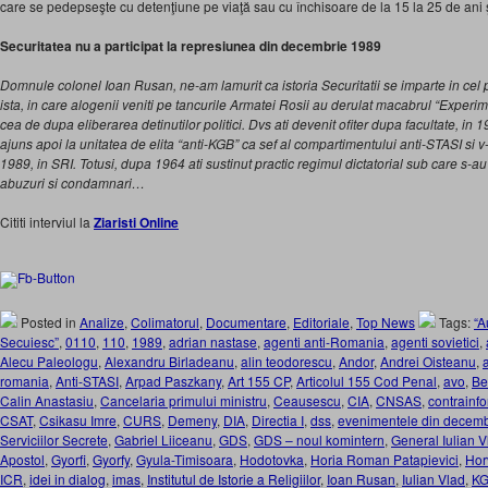
care se pedepseşte cu detenţiune pe viaţă sau cu închisoare de la 15 la 25 de ani ş
Securitatea nu a participat la represiunea din decembrie 1989
Domnule colonel Ioan Rusan, ne-am lamurit ca istoria Securitatii se imparte in ce
ista, in care alogenii veniti pe tancurile Armatei Rosii au derulat macabrul “Experim
cea de dupa eliberarea detinutilor politici. Dvs ati devenit ofiter dupa facultate, in 1964
ajuns apoi la unitatea de elita “anti-KGB” ca sef al compartimentului anti-STASI si v-
1989, in SRI. Totusi, dupa 1964 ati sustinut practic regimul dictatorial sub care s-au
abuzuri si condamnari…
Cititi interviul la
Ziaristi Online
Posted in
Analize
,
Colimatorul
,
Documentare
,
Editoriale
,
Top News
Tags:
“A
Secuiesc”
,
0110
,
110
,
1989
,
adrian nastase
,
agenti anti-Romania
,
agenti sovietici
,
Alecu Paleologu
,
Alexandru Birladeanu
,
alin teodorescu
,
Andor
,
Andrei Oisteanu
,
romania
,
Anti-STASI
,
Arpad Paszkany
,
Art 155 CP
,
Articolul 155 Cod Penal
,
avo
,
Be
Calin Anastasiu
,
Cancelaria primului ministru
,
Ceausescu
,
CIA
,
CNSAS
,
contrainfo
CSAT
,
Csikasu Imre
,
CURS
,
Demeny
,
DIA
,
Directia I
,
dss
,
evenimentele din decemb
Serviciilor Secrete
,
Gabriel Liiceanu
,
GDS
,
GDS – noul komintern
,
General Iulian V
Apostol
,
Gyorfi
,
Gyorfy
,
Gyula-Timisoara
,
Hodotovka
,
Horia Roman Patapievici
,
Hor
ICR
,
idei in dialog
,
imas
,
Institutul de Istorie a Religiilor
,
Ioan Rusan
,
Iulian Vlad
,
K