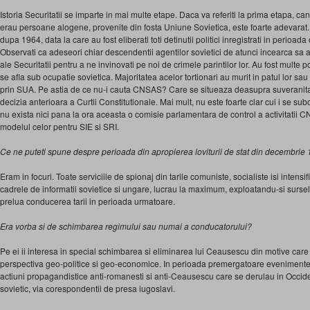
Istoria Securitatii se imparte in mai multe etape. Daca va referiti la prima etapa, ca
erau persoane alogene, provenite din fosta Uniune Sovietica, este foarte adevarat. 
dupa 1964, data la care au fost eliberati toti detinutii politici inregistrati in perioa
Observati ca adeseori chiar descendentii agentilor sovietici de atunci incearca s
ale Securitatii pentru a ne invinovati pe noi de crimele parintilor lor. Au fost multe po
se afla sub ocupatie sovietica. Majoritatea acelor tortionari au murit in patul lor sau
prin SUA. Pe astia de ce nu-i cauta CNSAS? Care se situeaza deasupra suveranitati
decizia anterioara a Curtii Consti­tutionale. Mai mult, nu este foarte clar cui i se 
nu exista nici pana la ora aceasta o comisie parla­mentara de control a activitatii 
modelul celor pentru SIE si SRI.
Ce ne puteti spune despre perioada din apropierea loviturii de stat din decembrie
Eram in focuri. Toate serviciile de spionaj din tarile comuniste, socialiste isi intensif
cadrele de informatii sovietice si ungare, lucrau la maximum, exploatandu-si sursel
prelua conducerea tarii in perioada urmatoare.
Era vorba si de schimbarea regimului sau numai a conducatorului?
Pe ei ii interesa in special schimbarea si eliminarea lui Ceausescu din motive car
perspectiva geo-politice si geo-economice. In perioada premergatoare evenimente
actiuni propagandistice anti-romanesti si anti-Ceausescu care se derulau in Occid
sovietic, via corespondentii de presa iugoslavi.