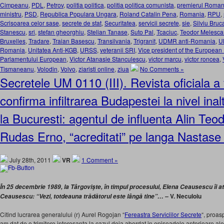
Cimpeanu
,
PDL
,
Petrov
,
politia politica
,
politia politica comunista
,
premierul Roman
ministru
,
PSD
,
Republica Populara Ungara
,
Roland Catalin Pena
,
Romania
,
RPU
,
Scrisoarea celor sase
,
secrete de stat
,
Securitatea
,
servicii secrete
,
sie
,
Silviu Bruc
Stanescu
,
sri
,
stefan gheorghiu
,
Stelian Tanase
,
Suto Pal
,
Tcaciuc
,
Teodor Melesc
Bruxelles
,
Tradare
,
Traian Basescu
,
Transilvania
,
Trigranit
,
UDMR anti-Romania
,
U
Romania
,
Unitatea Anti-KGB
,
URSS
,
veteranii SRI
,
Vice president of the European
Parlamentului European
,
Victor Atanasie Stanculescu
,
victor marcu
,
victor roncea
,
Tismaneanu
,
Volodin
,
Volvo
,
ziaristi online
,
ziua
No Comments »
Secretele UM 0110 (III). Revista oficiala a
confirma infiltrarea Budapestei la nivel inal
la Bucuresti: agentul de influenta Alin Teo
Rudas Erno, “acreditati” pe langa Nastase 
July 28th, 2011
VR
1 Comment »
În 25 decembrie 1989, la Târgovişte, în timpul procesului, Elena Ceausescu îi at
V. Neculoiu
Ceausescu: “Vezi, totdeauna trădătorul este lângă tine”… –
Citind lucrarea generalului (r) Aurel Rogojan “
Fereastra Serviciilor Secrete
“, proas
am dat de o trimitere interesanta la cazul deja abordat in episoadele anterioare ale