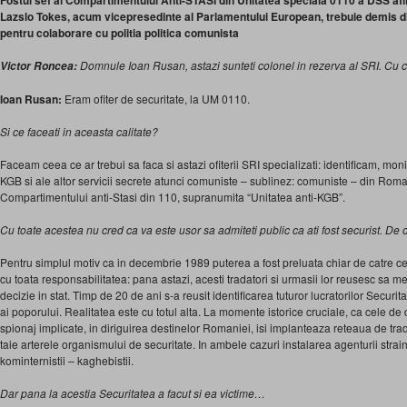
Fostul sef al Compartimentului Anti-STASI din Unitatea speciala 0110 a DSS a
Lazslo Tokes, acum vicepresedinte al Parlamentului European, trebuie demis din
pentru colaborare cu politia politica comunista
Domnule Ioan Rusan, astazi sunteti colonel in rezerva al SRI. Cu 
Victor Roncea:
Ioan Rusan:
Eram ofiter de securitate, la UM 0110.
Si ce faceati in aceasta calitate?
Faceam ceea ce ar trebui sa faca si astazi ofiterii SRI specializati: identificam, mon
KGB si ale altor servicii secrete atunci comuniste – sublinez: comuniste – din Roma
Compartimentului anti-Stasi din 110, supranumita “Unitatea anti-KGB”.
Cu toate acestea nu cred ca va este usor sa admiteti public ca ati fost securist. De 
Pentru simplul motiv ca in decembrie 1989 puterea a fost preluata chiar de catre c
cu toata respon­sabilitatea: pana astazi, acesti tradatori si urmasii lor reusesc sa m
decizie in stat. Timp de 20 de ani s-a reusit identificarea tuturor lucratorilor Securitat
ai poporului. Realitatea este cu totul alta. La momente istorice cruciale, ca cele de
spionaj implicate, in diriguirea destinelor Romaniei, isi implanteaza reteaua de trada
taie arterele organismului de securitate. In ambele cazuri instalarea agenturii strai
kominternistii – kaghebistii.
Dar pana la acestia Securitatea a facut si ea victime…