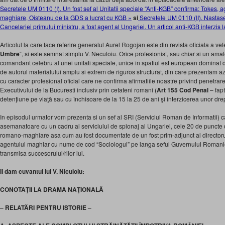
Secretele UM 0110 (I). Un fost sef al Unitatii speciale “Anti-KGB” confirma: Tokes, ag
maghiare, Oisteanu de la GDS a lucrat cu KGB »
si
Secretele UM 0110 (II). Nastase 
Cancelariei primului ministru, a fost agent al Ungariei. Un articol anti-KGB interzis l
Articolul la care face referire generalul Aurel Rogojan este din revista oficiala a vet
Umbre
“, si este semnat simplu V. Neculoiu. Orice profesionist, sau chiar si un amat
comandant celebru al unei unitati speciale, unice in spatiul est european dominat 
de autorul materialului amplu si extrem de riguros structurat, din care prezentam a
cu caracter profesional oficial care ne confirma afirmatiile noastre privind penetra
Executivului de la Bucuresti inclusiv prin cetateni romani (
Art 155 Cod Penal
– fap
detenţiune pe viaţă sau cu închisoare de la 15 la 25 de ani şi interzicerea unor drep
In episodul urmator vom prezenta si un sef al SRI (Serviciul Roman de Informatii) care
asemanatoare cu un cadru al serviciului de spionaj al Ungariei, cele 20 de puncte de
romano-maghiare asa cum au fost documentate de un fost prim-adjunct al directorul
agentului maghiar cu nume de cod “Sociologul” pe langa seful Guvernului Romanie
transmisa succesorului/rilor lui.
Ii dam cuvantul lui V. Niculoiu:
CONOTAŢII LA DRAMA NAŢIONALĂ
– RELATĂRI PENTRU ISTORIE –