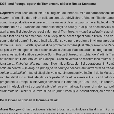
KGB-istul Pacepa, aparat de Tismaneanu si Sorin Rosca Stanescu
Vom trece acum într-un alt registru de întrebări. Mi s-au părut deosebit 
Reporter:
spune
– afirmaţiile dv. dintr-un cotidian central, potrivit cărora Vladimir Tismăneanu,
comuniste postbelice –
şi care acum ne dă lecţii de anticomunism
– ar fi plecat în S
acordat de K.G.B. Dincolo de întrebările fireşti pe care şi le-ar pune orice serviciu
atari afirmaţii şi dincolo de reacţia domnului Tismăneanu –
dacă a existat
– stau şi 
cum a fost posibil ca americanii să nu depisteze acest aspect care a fi trebuit să ri
semne de întrebare? Se pare însă că, altfel se va pune problema în viitorul apropiat
domnului Larry L. Watts, specialist pe probleme româneşti al CIA, vis-a-vis de Pa
se ştia la Washington că este spion sovietic. Acelaşi Pacepa, arătat cu degetul de dv
care a fost apărat atât de acerb de Sorin Roşca Stănescu şi…chiar de Vladimir Tis
anticomunist”. Halal eroi cei ca Pacepa…Cred că viitorul ne rezervă încă multe sur
folosind un limbaj familiar dv.
– agenţii de influenţă existenţi şi operaţionali în Rom
cotidian central
– şi iarăşi ne puneţi pe gânduri pe cei care mai îndrăznim să gândi
„reţete prestabilite” –
faptul că, şi aici vă citez: „în perspectiva întâlnirii de la Malta
români stabiliţi în străinătate, din care peste 30 de etnie evreiască, au cerut celor d
preşedintelui Franţei, o intervenţie sovietică în România (în 1989 – n.a.).” Întrebar
aceşti intelectuali –
câţi or mai fi trăind dintre ei
– mai joacă vreun rol major azi (politi
străinătate sau aici? Nu cumva, după un „bun”, vechi şi cunoscut obicei, au deveni
De la Orwell si Brucan la Romania de azi
Chiar dacă generaţia lui Brucan a dispărut, ea a lăsat în urmă un si
Aurel Rogojan:
noilor condiţii, în care sunt clonate replici fidele. Cineva mi-a cerut să fac publică li