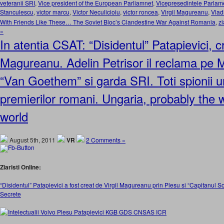
veteranii SRI
,
Vice president of the European Parliamnet
,
Vicepresedintele Parlam
Stanculescu
,
victor marcu
,
Victor Neculicioiu
,
victor roncea
,
Virgil Magureanu
,
Vlad
With Friends Like These… The Soviet Bloc’s Clandestine War Against Romania
,
zi
»
In atentia CSAT: “Disidentul” Patapievici, c
Magureanu. Adelin Petrisor il reclama pe 
“Van Goethem” si garda SRI. Toti spionii u
premierilor romani. Ungaria, probably the 
world
August 5th, 2011
VR
2 Comments »
Ziaristi Online:
“Disidentul” Patapievici a fost creat de Virgil Magureanu prin Plesu si “Capitanul So
Secrete