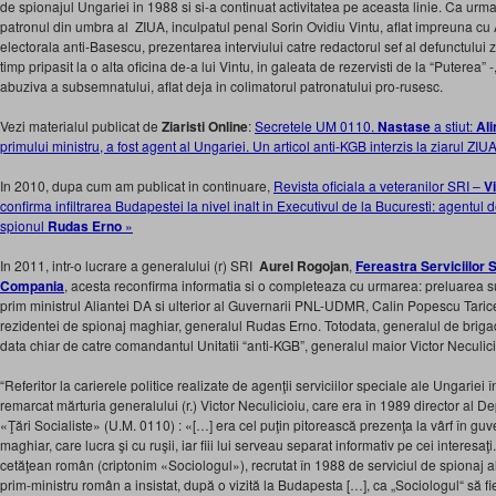
de spionajul Ungariei in 1988 si si-a continuat activitatea pe aceasta linie. Ca urmar
patronul din umbra al ZIUA, inculpatul penal Sorin Ovidiu Vintu, aflat impreuna c
electorala anti-Basescu, prezentarea interviului catre redactorul sef al defunctului 
timp pripasit la o alta oficina de-a lui Vintu, in galeata de rezervisti de la “Puterea
abuziva a subsemnatului, aflat deja in colimatorul patronatului pro-rusesc.
Vezi materialul publicat de
Ziaristi Online
:
Secretele UM 0110.
Nastase
a stiut:
Al
primului ministru, a fost agent al Ungariei. Un articol anti-KGB interzis la ziarul ZIU
In 2010, dupa cum am publicat in continuare,
Revista oficiala a veteranilor SRI –
Vi
confirma infiltrarea Budapestei la nivel inalt in Executivul de la Bucuresti: agentul 
spionul
Rudas Erno
»
In 2011, intr-o lucrare a generalului (r) SRI
Aurel Rogojan
,
Fereastra Serviciilor 
Compania
, acesta reconfirma informatia si o completeaza cu urmarea: preluarea s
prim ministrul Aliantei DA si ulterior al Guvernarii PNL-UDMR, Calin Popescu Tarice
rezidentei de spionaj maghiar, generalul Rudas Erno. Totodata, generalul de brigad
data chiar de catre comandantul Unitatii “anti-KGB”, generalul maior Victor Neculici
“Referitor la carierele politice realizate de agenţii serviciilor speciale ale Ungarie
remarcat mărturia generalului (r.) Victor Neculicioiu, care era în 1989 director al 
«Ţări Socialiste» (U.M. 0110) : «[…] era cel puţin pito­rească prezenţa la vârf în g
maghiar, care lucra şi cu ruşii, iar fiii lui serveau separat informativ pe cei interesaţi
cetăţean român (criptonim «Sociologul»), re­crutat în 1988 de serviciul de spionaj 
prim-ministru român a insistat, după o vizită la Budapesta […], ca „Sociologul“ să fie 