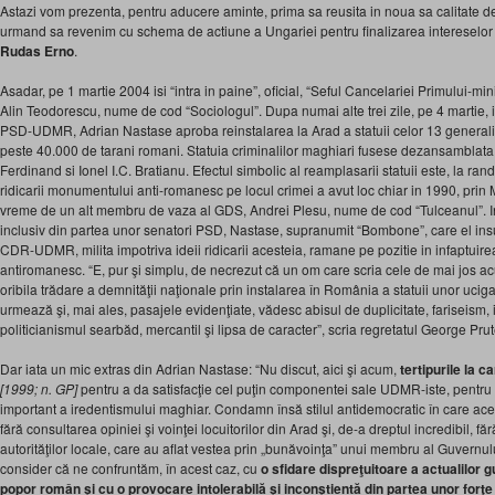
Astazi vom prezenta, pentru aducere aminte, prima sa reusita in noua sa calitate d
urmand sa revenim cu schema de actiune a Ungariei pentru finalizarea intereselor 
Rudas Erno
.
Asadar, pe 1 martie 2004 isi “intra in paine”, oficial, “Seful Cancelariei Primului-m
Alin Teodorescu, nume de cod “Sociologul”. Dupa numai alte trei zile, pe 4 martie,
PSD-UDMR, Adrian Nastase aproba reinstalarea la Arad a statuii celor 13 generali 
peste 40.000 de tarani romani. Statuia criminalilor maghiari fusese dezansamblat
Ferdinand si Ionel I.C. Bratianu. Efectul simbolic al reamplasarii statuii este, la rand
ridicarii monumentului anti-romanesc pe locul crimei a avut loc chiar in 1990, prin 
vreme de un alt membru de vaza al GDS, Andrei Plesu, nume de cod “Tulceanul”. In 
inclusiv din partea unor senatori PSD, Nastase, supranumit “Bombone”, care el insu
CDR-UDMR, milita impotriva ideii ridicarii acesteia, ramane pe pozitie in infaptuire
antiromanesc. “E, pur şi simplu, de necrezut că un om care scria cele de mai jos ac
oribila trădare a demnităţii naţionale prin instalarea în România a statuii unor ucig
urmează şi, mai ales, pasajele evidenţiate, vădesc abisul de duplicitate, fariseism
politicianismul searbăd, mercantil şi lipsa de caracter”, scria regretatul George Pr
Dar iata un mic extras din Adrian Nastase: “Nu discut, aici şi acum,
tertipurile la 
[1999; n. GP]
pentru a da satisfacţie cel puţin componentei sale UDMR-iste, pentru 
important a iredentismului maghiar. Condamn însă stilul antidemocratic în care acea
fără consultarea opiniei şi voinţei locuitorilor din Arad şi, de-a dreptul incredibil, fă
autorităţilor locale, care au aflat vestea prin „bunăvoinţa” unui membru al Guvernul
consider că ne confruntăm, în acest caz, cu
o sfidare dispreţuitoare a actualilor 
popor român şi cu o provocare intolerabilă şi inconştientă din partea unor for