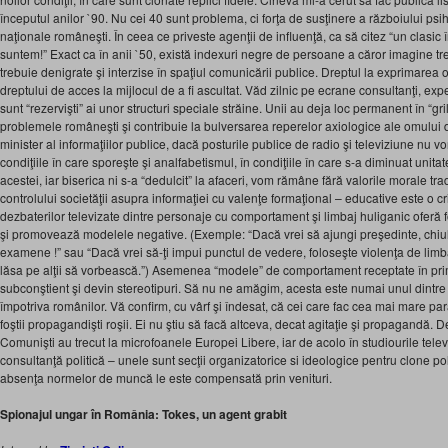
începutul anilor `90. Nu cei 40 sunt problema, ci forţa de susţinere a războiului psiho
naţionale româneşti. În ceea ce priveste agenţii de influenţă, ca să citez “un clasic în
suntem!” Exact ca în anii `50, există indexuri negre de persoane a căror imagine tr
trebuie denigrate şi interzise în spaţiul comunicării publice. Dreptul la exprimarea o
dreptului de acces la mijlocul de a fi ascultat. Văd zilnic pe ecrane consultanţi, expe
sunt “rezervişti” ai unor structuri speciale străine. Unii au deja loc permanent în “gril
problemele româneşti şi contribuie la bulversarea reperelor axiologice ale omulu
minister al informaţiilor publice, dacă posturile publice de radio şi televiziune nu v
condiţiile în care sporeşte şi analfabetismul, în condiţiile în care s-a diminuat unitate
acestei, iar biserica ni s-a “dedulcit” la afaceri, vom rămâne fără valorile morale trad
controlului societăţii asupra informaţiei cu valenţe formaţional – educative este o c
dezbaterilor televizate dintre personaje cu comportament şi limbaj huliganic oferă
şi promovează modelele negative. (Exemple: “Dacă vrei să ajungi preşedinte, chiule
examene !” sau “Dacă vrei să-ţi impui punctul de vedere, foloseşte violenţa de limbaj
lăsa pe alţii să vorbească.”) Asemenea “modele” de comportament receptate în primi
subconştient şi devin stereotipuri. Să nu ne amăgim, acesta este numai unul dintre
împotriva românilor. Vă confirm, cu vârf şi îndesat, că cei care fac cea mai mare p
foştii propagandişti roşii. Ei nu ştiu să facă altceva, decat agitaţie şi propagandă. D
Comunişti au trecut la microfoanele Europei Libere, iar de acolo în studiourile televiz
consultanţă politică – unele sunt secţii organizatorice si ideologice pentru clone poli
absenţa normelor de muncă le este compensată prin venituri.
Spionajul ungar în România: Tokes, un agent grabit