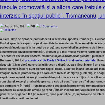
trebuie promovată şi a altora care trebuie 
interzise în spaţiul public”. Tismaneanu, u
August 8th, 2011
VR
1 Comment »
A lucrat timp de aproape patru decenii în serviciile speciale româneşti. A cunos
fiindu-i apreciată expertiza pe domenii de interes deosebit de sensibile. A susţi
perioadă îndelungată în instituţii ce pregătesc specialişti în probleme de informa
a numeroase studii şi comunicări, precum şi a mai multor volume foarte aprecia
, publicat
“Fereastra serviciilor secrete. Romania in jocul strategiilor globale”
Bucuresti, 2011 si
prezentata si de Ziaristi Online in mai multe materiale
.
Un om 
degetul
: “Chiar dacă generaţia lui Brucan a dispărut, ea a lăsat în urmă un sist
noilor condiţii, în care sunt clonate replici fidele. Exact ca în anii `50, există i
imagine trebuie promovată şi a altora care trebuie denigraţi şi interzişi în spaţi
exprimarea opiniei nu are şi corolarul dreptului de acces la mijlocul de a fi ascu
consultanţi, experţi, analişti despre care ştiu că sunt “rezervişti” ai unor struct
loc permanent în “grilă”. Toţi au devenit specialişti în problemele româneşti şi 
reperelor axiologice ale omului de rând”. Într-un incitant interviu realizat de Ni
general de brigadă S.R.I. (în rezervă), pune punctul pe „i”, în probleme de interes
Intertitlurile apartin redactiei.