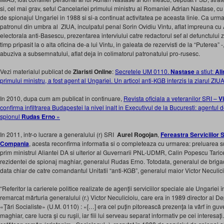
si, cel mai grav, seful Cancelariei primului ministru al Romaniei Adrian Nastase, cu 
de spionajul Ungariei in 1988 si si-a continuat activitatea pe aceasta linie. Ca urmar
patronul din umbra al ZIUA, inculpatul penal Sorin Ovidiu Vintu, aflat impreuna c
electorala anti-Basescu, prezentarea interviului catre redactorul sef al defunctului 
timp pripasit la o alta oficina de-a lui Vintu, in galeata de rezervisti de la “Puterea
abuziva a subsemnatului, aflat deja in colimatorul patronatului pro-rusesc.
Vezi materialul publicat de
Ziaristi Online
:
Secretele UM 0110.
Nastase
a stiut:
Al
primului ministru, a fost agent al Ungariei. Un articol anti-KGB interzis la ziarul ZIU
In 2010, dupa cum am publicat in continuare,
Revista oficiala a veteranilor SRI –
Vi
confirma infiltrarea Budapestei la nivel inalt in Executivul de la Bucuresti: agentul 
spionul
Rudas Erno
»
In 2011, intr-o lucrare a generalului (r) SRI
Aurel Rogojan
,
Fereastra Serviciilor 
Compania
, acesta reconfirma informatia si o completeaza cu urmarea: preluarea s
prim ministrul Aliantei DA si ulterior al Guvernarii PNL-UDMR, Calin Popescu Tarice
rezidentei de spionaj maghiar, generalul Rudas Erno. Totodata, generalul de brigad
data chiar de catre comandantul Unitatii “anti-KGB”, generalul maior Victor Neculici
“Referitor la carierele politice realizate de agenţii serviciilor speciale ale Ungarie
remarcat mărturia generalului (r.) Victor Neculicioiu, care era în 1989 director al 
«Ţări Socialiste» (U.M. 0110) : «[…] era cel puţin pito­rească prezenţa la vârf în g
maghiar, care lucra şi cu ruşii, iar fiii lui serveau separat informativ pe cei interesaţi