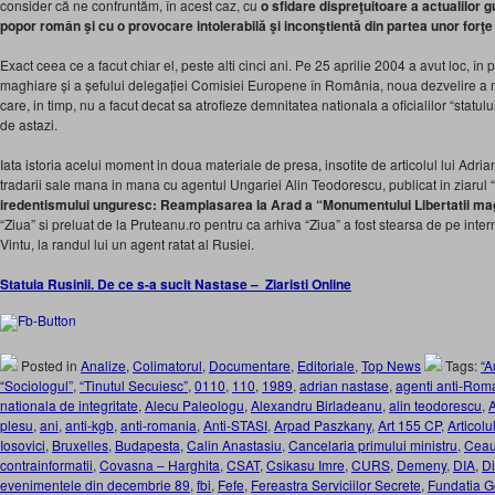
consider că ne confruntăm, în acest caz, cu
o sfidare dispreţuitoare a actualilor 
popor român şi cu o provocare intolerabilă şi inconştientă din partea unor for
Exact ceea ce a facut chiar el, peste alti cinci ani. Pe 25 aprilie 2004 a avut loc, în p
maghiare și a șefului delegației Comisiei Europene în România, noua dezvelire a
care, in timp, nu a facut decat sa atrofieze demnitatea nationala a oficialilor “statu
de astazi.
Iata istoria acelui moment in doua materiale de presa, insotite de articolul lui Adr
tradarii sale mana in mana cu agentul Ungariei Alin Teodorescu, publicat in ziarul “
iredentismului unguresc: Reamplasarea la Arad a “Monumentului Libertatii ma
“Ziua” si preluat de la Pruteanu.ro pentru ca arhiva “Ziua” a fost stearsa de pe inter
Vintu, la randul lui un agent ratat al Rusiei.
Statuia Rusinii. De ce s-a sucit Nastase – Ziaristi Online
Posted in
Analize
,
Colimatorul
,
Documentare
,
Editoriale
,
Top News
Tags:
“A
“Sociologul”
,
“Tinutul Secuiesc”
,
0110
,
110
,
1989
,
adrian nastase
,
agenti anti-Rom
nationala de integritate
,
Alecu Paleologu
,
Alexandru Birladeanu
,
alin teodorescu
,
plesu
,
ani
,
anti-kgb
,
anti-romania
,
Anti-STASI
,
Arpad Paszkany
,
Art 155 CP
,
Articol
Iosovici
,
Bruxelles
,
Budapesta
,
Calin Anastasiu
,
Cancelaria primului ministru
,
Ceau
contrainformatii
,
Covasna – Harghita
,
CSAT
,
Csikasu Imre
,
CURS
,
Demeny
,
DIA
,
Di
evenimentele din decembrie 89
,
fbi
,
Fefe
,
Fereastra Serviciilor Secrete
,
Fundatia G