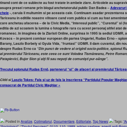
tinand cont de ce subiecte au fost tratate in ambele ziare. Articolele au supravie
asupra presei romane prin blogul anchetatorului public Dan Badea –
Adevaruri 
cheie
-, caruia ii multumim si pe aceasta cale. Continuam asadar prezentarea s
Tariceanu in editiile noastre viitoare cand vom publica si cum au fost amenintati
care anchetau afacerea – de la Civic Media, “Interesul public”, “Curentul” si (
editia de azi scoatem la lumina o fotografie rara cu acest personaj altfel atat de i
romanesc. In imaginea de la Ziaristi Online, surprinsa in 1995 la sediul UDMR,
Kovacs – in prezent comisar european din partea Ungariei, Rudas Erno – spion
Barany, Laszlo Borbely si Gyula Vida, “fruntasi” UDMR. Ii dam cuvantul, din no
despre Rudas Erno ca
“Din punct de vedere al originii socio-politice, spionul 
al premierului Tăriceanu, este ceea ce sunt Volodea Tismăneanu, Petre Roman
Patapievici, Bujor Sion şi alţi fii sau nepoţi de comunişti pur-sânge”.
Trecutul spionului Rudas Ernö, partenerul “si” de afaceri al premierului Tărice
Laszlo Tokes: Fals si uz de fals la inscrierea “Partidului Popular Maghia
Cititi si
consacrat de Partidul Civic Maghiar »
Posted in
Analize
,
Colimatorul
,
Documentare
,
Editoriale
,
Top News
Tags:
“A
“Sociologul”
,
“Tinutul Secuiesc”
,
0110
,
110
,
1989
,
adrian nastase
,
agenti anti-Rom