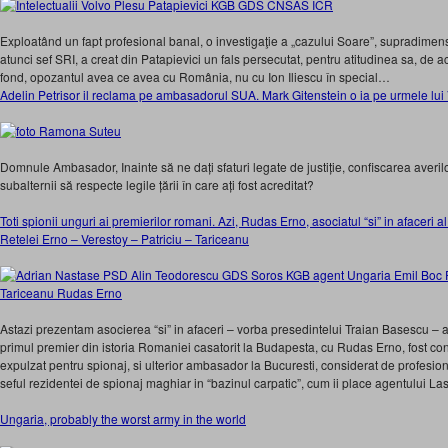
Exploatând un fapt profesional banal, o investigaţie a „cazului Soare”, supradimens
atunci sef SRI, a creat din Patapievici un fals persecutat, pentru atitudinea sa, de
fond, opozantul avea ce avea cu România, nu cu Ion Iliescu în special…
Adelin Petrisor il reclama pe ambasadorul SUA. Mark Gitenstein o ia pe urmele lu
Domnule Ambasador, Inainte să ne dați sfaturi legate de justiție, confiscarea averilor
subalternii să respecte legile țării în care ați fost acreditat?
Toti spionii unguri ai premierilor romani. Azi, Rudas Erno, asociatul “si” in afacer
Retelei Erno – Verestoy – Patriciu – Tariceanu
Astazi prezentam asocierea “si” in afaceri – vorba presedintelui Traian Basescu – 
primul premier din istoria Romaniei casatorit la Budapesta, cu Rudas Erno, fost con
expulzat pentru spionaj, si ulterior ambasador la Bucuresti, considerat de profesioni
seful rezidentei de spionaj maghiar in “bazinul carpatic”, cum ii place agentului L
Ungaria, probably the worst army in the world