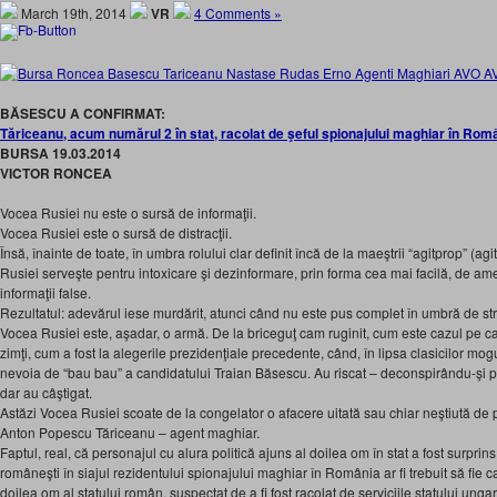
March 19th, 2014
VR
4 Comments »
BĂSESCU A CONFIRMAT:
Tăriceanu, acum numărul 2 în stat, racolat de şeful spionajului maghiar în Rom
BURSA 19.03.2014
VICTOR RONCEA
Vocea Rusiei nu este o sursă de informaţii.
Vocea Rusiei este o sursă de distracţii.
Însă, înainte de toate, în umbra rolului clar definit încă de la maeştrii “agitprop” (a
Rusiei serveşte pentru intoxicare şi dezinformare, prin forma cea mai facilă, de am
informaţii false.
Rezultatul: adevărul iese murdărit, atunci când nu este pus complet în umbră de str
Vocea Rusiei este, aşadar, o armă. De la briceguţ cam ruginit, cum este cazul pe car
zimţi, cum a fost la alegerile prezidenţiale precedente, când, în lipsa clasicilor moguli
nevoia de “bau bau” a candidatului Traian Băsescu. Au riscat – deconspirându-şi pr
dar au câştigat.
Astăzi Vocea Rusiei scoate de la congelator o afacere uitată sau chiar neştiută de p
Anton Popescu Tăriceanu – agent maghiar.
Faptul, real, că personajul cu alura politică ajuns al doilea om în stat a fost surprins
româneşti în siajul rezidentului spionajului maghiar în România ar fi trebuit să fie 
doilea om al statului român, suspectat de a fi fost racolat de serviciile statului ungar