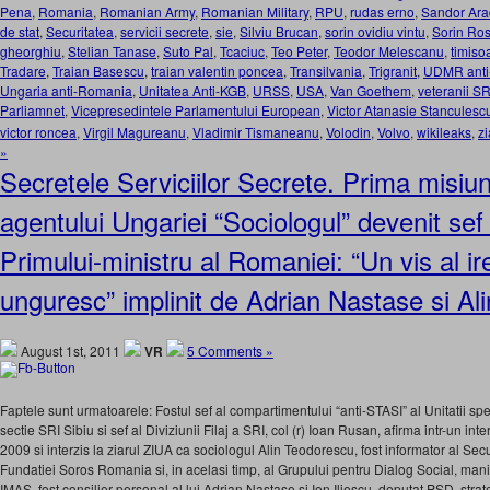
Pena
,
Romania
,
Romanian Army
,
Romanian Military
,
RPU
,
rudas erno
,
Sandor Ara
de stat
,
Securitatea
,
servicii secrete
,
sie
,
Silviu Brucan
,
sorin ovidiu vintu
,
Sorin Ro
gheorghiu
,
Stelian Tanase
,
Suto Pal
,
Tcaciuc
,
Teo Peter
,
Teodor Melescanu
,
timiso
Tradare
,
Traian Basescu
,
traian valentin poncea
,
Transilvania
,
Trigranit
,
UDMR anti
Ungaria anti-Romania
,
Unitatea Anti-KGB
,
URSS
,
USA
,
Van Goethem
,
veteranii SR
Parliamnet
,
Vicepresedintele Parlamentului European
,
Victor Atanasie Stanculesc
victor roncea
,
Virgil Magureanu
,
Vladimir Tismaneanu
,
Volodin
,
Volvo
,
wikileaks
,
zi
»
Secretele Serviciilor Secrete. Prima misiun
agentului Ungariei “Sociologul” devenit sef
Primului-ministru al Romaniei: “Un vis al i
unguresc” implinit de Adrian Nastase si A
August 1st, 2011
VR
5 Comments »
Faptele sunt urmatoarele: Fostul sef al compartimentului “anti-STASI” al Unitatii spe
sectie SRI Sibiu si sef al Diviziunii Filaj a SRI, col (r) Ioan Rusan, afirma intr-un int
2009 si interzis la ziarul ZIUA ca sociologul Alin Teodorescu, fost informator al Secur
Fundatiei Soros Romania si, in acelasi timp, al Grupului pentru Dialog Social, man
IMAS, fost consilier personal al lui Adrian Nastase si Ion Iliescu, deputat PSD, str