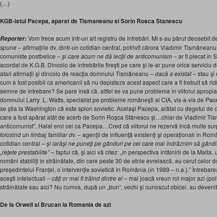
(…)
KGB-istul Pacepa, aparat de Tismaneanu si Sorin Rosca Stanescu
Vom trece acum într-un alt registru de întrebări. Mi s-au părut deosebit 
Reporter:
spune
– afirmaţiile dv. dintr-un cotidian central, potrivit cărora Vladimir Tismăneanu,
comuniste postbelice –
şi care acum ne dă lecţii de anticomunism
– ar fi plecat în S
acordat de K.G.B. Dincolo de întrebările fireşti pe care şi le-ar pune orice serviciu
atari afirmaţii şi dincolo de reacţia domnului Tismăneanu –
dacă a existat
– stau şi 
cum a fost posibil ca americanii să nu depisteze acest aspect care a fi trebuit să ri
semne de întrebare? Se pare însă că, altfel se va pune problema în viitorul apropiat
domnului Larry L. Watts, specialist pe probleme româneşti al CIA, vis-a-vis de Pa
se ştia la Washington că este spion sovietic. Acelaşi Pacepa, arătat cu degetul de dv
care a fost apărat atât de acerb de Sorin Roşca Stănescu şi…chiar de Vladimir Tis
anticomunist”. Halal eroi cei ca Pacepa…Cred că viitorul ne rezervă încă multe sur
folosind un limbaj familiar dv.
– agenţii de influenţă existenţi şi operaţionali în Rom
cotidian central
– şi iarăşi ne puneţi pe gânduri pe cei care mai îndrăznim să gândi
„reţete prestabilite” –
faptul că, şi aici vă citez: „în perspectiva întâlnirii de la Malta
români stabiliţi în străinătate, din care peste 30 de etnie evreiască, au cerut celor d
preşedintelui Franţei, o intervenţie sovietică în România (în 1989 – n.a.).” Întrebar
aceşti intelectuali –
câţi or mai fi trăind dintre ei
– mai joacă vreun rol major azi (politi
străinătate sau aici? Nu cumva, după un „bun”, vechi şi cunoscut obicei, au deveni
De la Orwell si Brucan la Romania de azi