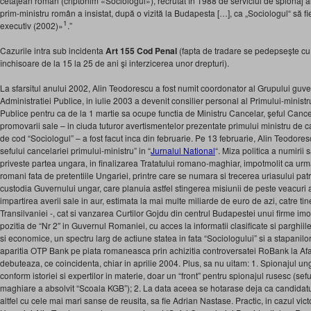
cetăţean român (criptonim «Sociologul»), re­crutat în 1988 de serviciul de spionaj 
prim-ministru român a insistat, după o vizită la Budapesta […], ca „Sociologul“ să fie 
1
executiv (2002)»
.”
Cazurile intra sub incidenta
Art 155 Cod Penal
(fapta de tradare se pedepseşte cu
închisoare de la 15 la 25 de ani şi interzicerea unor drepturi).
La sfarsitul anului 2002, Alin Teodorescu a fost numit coordonator al Grupului gu
Administratiei Publice, in iulie 2003 a devenit consilier personal al Primului-minist
Publice pentru ca de la 1 martie sa ocupe functia de Ministru Cancelar, şeful Cance
promovarii sale – in ciuda tuturor avertismentelor prezentate primului ministru de 
de cod “Sociologul” – a fost facut inca din februarie. Pe 13 februarie, Alin Teodores
sefului cancelariei primului-ministru” in “
Jurnalul National
“. Miza politica a numirii 
priveste partea ungara, in finalizarea Tratatului romano-maghiar, impotmolit ca urma
romani fata de pretentiile Ungariei, printre care se numara si trecerea uriasului pa
custodia Guvernului ungar, care planuia astfel stingerea misiunii de peste veacuri
impartirea averii sale in aur, estimata la mai multe miliarde de euro de azi, catre tin
Transilvaniei -, cat si vanzarea Curtilor Gojdu din centrul Budapestei unui firme imob
pozitia de “Nr 2″ in Guvernul Romaniei, cu acces la informatii clasificate si parghiile
si economice, un spectru larg de actiune statea in fata “Sociologului” si a stapanilo
aparitia OTP Bank pe piata romaneasca prin achizitia controversatei RoBank la Af
debuteaza, ce coincidenta, chiar in aprilie 2004. Plus, sa nu uitam: 1. Spionajul un
conform istoriei si expertilor in materie, doar un “front” pentru spionajul rusesc (seful
maghiare a absolvit “Scoala KGB”); 2. La data aceea se hotarase deja ca candidatul
altfel cu cele mai mari sanse de reusita, sa fie Adrian Nastase. Practic, in cazul vict