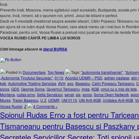
Încă.
Preventiv însă, Moscova, mama agitatului copil eurasiatic, Budapesta, scoate prin
spune, încă, nimeni, să o spunem noi, primii. Jocul de biliard e perfect.
Dacă va fi vreodată chestionat asupra acestei afaceri, Călin Popescu Tăriceanu nu t
am ajuns să ne luăm după Vocea Rusiei, care atacă mereu ce-i mai bun în Român
Paradoxal, pentru unii, Vocea Rusiei a preluat rolul jucat pe vremuri de revista R
VOCEA RUSIEI CÂNTĂ PE LIMBA LUI SOROS
ziarul BURSA
Cititi intreaga afacere la
Posted in
Documentare
,
Top News
Tags:
"autonomia transilvaniei"
,
"duhovn
„Autonomia Ţinutului Secuiesc”
,
0110
,
Acordul UDMR – PSD
,
adrian nastase
,
alin
kgb
,
Automotive Trading Services
,
AVH
,
avo
,
Basescu
,
Calin Popescu Tariceanu
,
C
soros
,
GDS
,
George Soros
,
Guvernul Tariceanu
,
imas
,
KGB
,
omul cu o mie de fete
,
Montana
,
rudas erno
,
Sefia Senatului
,
senat
,
sie
,
soros
,
Soros Open Network
,
spio
Mures
,
Traian Basescu
,
U Z
,
UDMR
,
UM 0110
,
UM Anti-KGB
,
Unitatea Anti-KGB
,
Vi
Vocea Rusiei
,
Z
4 Comments »
Spionul Rudas Erno a fost pentru Taricean
Tismaneanu pentru Basescu si Paszkany 
Secretele Serviciilor Secrete: Toti spionii u