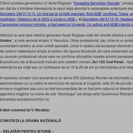
Citind lucrarea generalului (r) Aurel Rogojan “
Fereastra Serviciilor Secrete
“, proas
am dat de o trimitere interesanta la cazul deja abordat in episoadele anterioare ale
Secretele UM 0110 (I). Un fost sef al Unitatii speciale “Anti-KGB” confirma: Tokes, ag
maghiare, Oisteanu de la GDS a lucrat cu KGB »
si
Secretele UM 0110 (II). Nastase 
Cancelariei primului ministru, a fost agent al Ungariei. Un articol anti-KGB interzis l
Articolul la care face referire generalul Aurel Rogojan este din revista oficiala a vet
Umbre
“, si este semnat simplu V. Neculoiu. Orice profesionist, sau chiar si un amat
comandant celebru al unei unitati speciale, unice in spatiul est european dominat 
de autorul materialului amplu si extrem de riguros structurat, din care prezentam a
cu caracter profesional oficial care ne confirma afirmatiile noastre privind penetra
Executivului de la Bucuresti inclusiv prin cetateni romani (
Art 155 Cod Penal
– fap
detenţiune pe viaţă sau cu închisoare de la 15 la 25 de ani şi interzicerea unor drep
In episodul urmator vom prezenta si un sef al SRI (Serviciul Roman de Informatii) care
asemanatoare cu un cadru al serviciului de spionaj al Ungariei, cele 20 de puncte de
romano-maghiare asa cum au fost documentate de un fost prim-adjunct al directorul
agentului maghiar cu nume de cod “Sociologul” pe langa seful Guvernului Romanie
transmisa succesorului/rilor lui.
Ii dam cuvantul lui V. Niculoiu:
CONOTAŢII LA DRAMA NAŢIONALĂ
– RELATĂRI PENTRU ISTORIE –