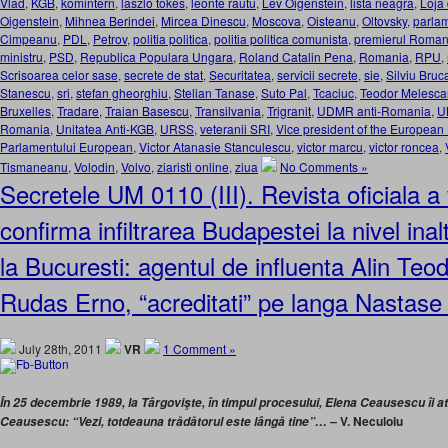
Vlad
,
KGB
,
komintern
,
laszlo tokes
,
leonte rautu
,
Lev Oigenstein
,
lista neagra
,
Loja
Oigenstein
,
Mihnea Berindei
,
Mircea Dinescu
,
Moscova
,
Oisteanu
,
Oltovsky
,
parla
Cimpeanu
,
PDL
,
Petrov
,
politia politica
,
politia politica comunista
,
premierul Roman
ministru
,
PSD
,
Republica Populara Ungara
,
Roland Catalin Pena
,
Romania
,
RPU
,
Scrisoarea celor sase
,
secrete de stat
,
Securitatea
,
servicii secrete
,
sie
,
Silviu Bruc
Stanescu
,
sri
,
stefan gheorghiu
,
Stelian Tanase
,
Suto Pal
,
Tcaciuc
,
Teodor Melesc
Bruxelles
,
Tradare
,
Traian Basescu
,
Transilvania
,
Trigranit
,
UDMR anti-Romania
,
U
Romania
,
Unitatea Anti-KGB
,
URSS
,
veteranii SRI
,
Vice president of the European
Parlamentului European
,
Victor Atanasie Stanculescu
,
victor marcu
,
victor roncea
,
Tismaneanu
,
Volodin
,
Volvo
,
ziaristi online
,
ziua
No Comments »
Secretele UM 0110 (III). Revista oficiala a
confirma infiltrarea Budapestei la nivel inal
la Bucuresti: agentul de influenta Alin Teo
Rudas Erno, “acreditati” pe langa Nastase 
July 28th, 2011
VR
1 Comment »
În 25 decembrie 1989, la Târgovişte, în timpul procesului, Elena Ceausescu îi at
V. Neculoiu
Ceausescu: “Vezi, totdeauna trădătorul este lângă tine”… –