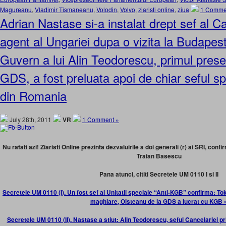
Magureanu
,
Vladimir Tismaneanu
,
Volodin
,
Volvo
,
ziaristi online
,
ziua
1 Comme
Adrian Nastase si-a instalat drept sef al C
agent al Ungariei dupa o vizita la Budapes
Guvern a lui Alin Teodorescu, primul prese
GDS, a fost preluata apoi de chiar seful sp
din Romania
July 28th, 2011
VR
1 Comment »
Nu ratati azi! Ziaristi Online prezinta dezvaluirile a doi generali (r) ai SRI, co
Traian Basescu
Pana atunci, cititi Secretele UM 0110 I si II
Secretele UM 0110 (I). Un fost sef al Unitatii speciale “Anti-KGB” confirma: Tok
maghiare, Oisteanu de la GDS a lucrat cu KGB 
Secretele UM 0110 (II). Nastase a stiut: Alin Teodorescu, seful Cancelariei pri