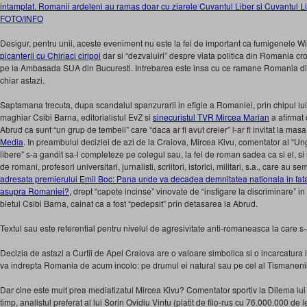
intamplat. Romanii ardeleni au ramas doar cu ziarele Cuvantul Liber si Cuvantul Lib
FOTO/INFO
Desigur, pentru unii, aceste eveniment nu este la fel de important ca fumigenele Wi
picanterii cu Chiriaci ciripoi
dar si “dezvaluiri” despre viata politica din Romania cro
pe la Ambasada SUA din Bucuresti. Intrebarea este insa cu ce ramane Romania di
chiar astazi.
Saptamana trecuta, dupa scandalul spanzurarii in efigie a Romaniei, prin chipul lui
maghiar Csibi Barna, editorialistul EvZ si
sinecuristul TVR Mircea Marian
a afirmat 
Abrud ca sunt “un grup de tembeli” care “daca ar fi avut creier” l-ar fi invitat la ma
Media
. In preambulul deciziei de azi de la Craiova, Mircea Kivu, comentator al “Un
libere” s-a gandit sa-l completeze pe colegul sau, la fel de roman sadea ca si el, s
de romani, profesori universitari, jurnalisti, scriitori, istorici, militari, s.a., care au s
adresata premierului Emil Boc: Pana unde va decadea demnitatea nationala in fat
asupra Romaniei?,
drept “capete incinse” vinovate de “instigare la discriminare” 
bietul Csibi Barna, cainat ca a fost “pedepsit” prin detasarea la Abrud.
Textul sau este referential pentru nivelul de agresivitate anti-romaneasca la care s
Decizia de astazi a Curtii de Apel Craiova are o valoare simbolica si o incarcatura i
va indrepta Romania de acum incolo: pe drumul ei natural sau pe cel al Tismanenilor
Dar cine este mult prea mediatizatul Mircea Kivu? Comentator sportiv la Dilema lui Pa
timp, analistul preferat al lui Sorin Ovidiu Vintu (platit de filo-rus cu 76.000.000 de l