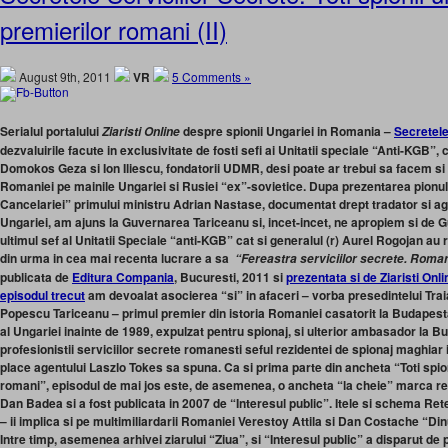
premierilor romani (II)
August 9th, 2011
VR
5 Comments »
Serialul portalului
despre spionii Ungariei in Romania –
Secretele
Ziaristi Online
dezvaluirile facute in exclusivitate de fosti sefi ai Unitatii speciale “Anti-KGB”,
Domokos Geza si Ion Iliescu, fondatorii UDMR, desi poate ar trebui sa facem si a
Romaniei pe mainile Ungariei si Rusiei “ex”-sovietice. Dupa prezentarea pionulu
Cancelariei” primului ministru Adrian Nastase, documentat drept tradator si ag
Ungariei, am ajuns la Guvernarea Tariceanu si, incet-incet, ne apropiem si de 
ultimul sef al Unitatii Speciale “anti-KGB” cat si generalul (r) Aurel Rogojan au
din urma in cea mai recenta lucrare a sa
“Fereastra serviciilor secrete. Romani
publicata de
Editura Compania
, Bucuresti, 2011 si
prezentata si de Ziaristi Onl
episodul trecut
am devoalat asocierea “si” in afaceri – vorba presedintelui Trai
Popescu Tariceanu – primul premier din istoria Romaniei casatorit la Budapesta
al Ungariei inainte de 1989, expulzat pentru spionaj, si ulterior ambasador la B
profesionistii serviciilor secrete romanesti seful rezidentei de spionaj maghiar 
place agentului Laszlo Tokes sa spuna. Ca si prima parte din ancheta “Toti spion
romani”, episodul de mai jos este, de asemenea, o ancheta “la cheie” marca rep
Dan Badea si a fost publicata in 2007 de “Interesul public”. Itele si schema Re
– ii implica si pe multimiliardarii Romaniei Verestoy Attila si Dan Costache “Dinu”
Intre timp, asemenea arhivei ziarului “Ziua”, si “Interesul public” a disparut de p