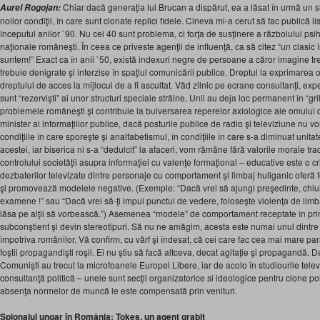
Chiar dacă generaţia lui Brucan a dispărut, ea a lăsat în urmă un si
Aurel Rogojan:
noilor condiţii, în care sunt clonate replici fidele. Cineva mi-a cerut să fac publică li
începutul anilor `90. Nu cei 40 sunt problema, ci forţa de susţinere a războiului psiho
naţionale româneşti. În ceea ce priveste agenţii de influenţă, ca să citez “un clasic în
suntem!” Exact ca în anii `50, există indexuri negre de persoane a căror imagine tr
trebuie denigrate şi interzise în spaţiul comunicării publice. Dreptul la exprimarea o
dreptului de acces la mijlocul de a fi ascultat. Văd zilnic pe ecrane consultanţi, expe
sunt “rezervişti” ai unor structuri speciale străine. Unii au deja loc permanent în “gril
problemele româneşti şi contribuie la bulversarea reperelor axiologice ale omulu
minister al informaţiilor publice, dacă posturile publice de radio şi televiziune nu v
condiţiile în care sporeşte şi analfabetismul, în condiţiile în care s-a diminuat unitate
acestei, iar biserica ni s-a “dedulcit” la afaceri, vom rămâne fără valorile morale trad
controlului societăţii asupra informaţiei cu valenţe formaţional – educative este o c
dezbaterilor televizate dintre personaje cu comportament şi limbaj huliganic oferă
şi promovează modelele negative. (Exemple: “Dacă vrei să ajungi preşedinte, chiule
examene !” sau “Dacă vrei să-ţi impui punctul de vedere, foloseşte violenţa de limbaj
lăsa pe alţii să vorbească.”) Asemenea “modele” de comportament receptate în primi
subconştient şi devin stereotipuri. Să nu ne amăgim, acesta este numai unul dintre
împotriva românilor. Vă confirm, cu vârf şi îndesat, că cei care fac cea mai mare p
foştii propagandişti roşii. Ei nu ştiu să facă altceva, decat agitaţie şi propagandă. D
Comunişti au trecut la microfoanele Europei Libere, iar de acolo în studiourile televiz
consultanţă politică – unele sunt secţii organizatorice si ideologice pentru clone poli
absenţa normelor de muncă le este compensată prin venituri.
Spionajul ungar în România: Tokes, un agent grabit