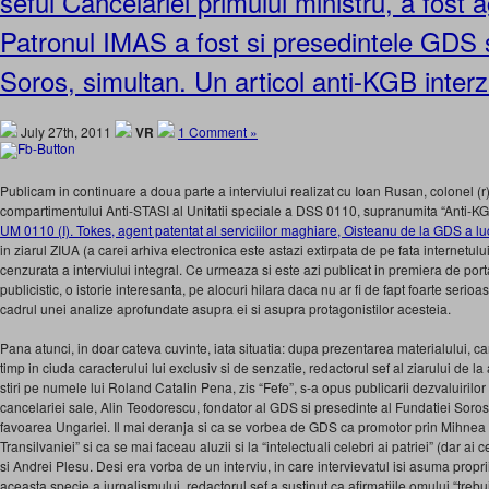
seful Cancelariei primului ministru, a fost 
Patronul IMAS a fost si presedintele GDS s
Soros, simultan. Un articol anti-KGB interz
July 27th, 2011
VR
1 Comment »
Publicam in continuare a doua parte a interviului realizat cu Ioan Rusan, colonel (r) 
compartimentului Anti-STASI al Unitatii speciale a DSS 0110, supranumita “Anti-KGB
UM 0110 (I). Tokes, agent patentat al serviciilor maghiare, Oisteanu de la GDS a l
in ziarul ZIUA (a carei arhiva electronica este astazi extirpata de pe fata internetulu
cenzurata a interviului integral. Ce urmeaza si este azi publicat in premiera de port
publicistic, o istorie interesanta, pe alocuri hilara daca nu ar fi de fapt foarte seri
cadrul unei analize aprofundate asupra ei si asupra protagonistilor acesteia.
Pana atunci, in doar cateva cuvinte, iata situatia: dupa prezentarea materialului, 
timp in ciuda caracterului lui exclusiv si de senzatie, redactorul sef al ziarului de
stiri pe numele lui Roland Catalin Pena, zis “Fefe”, s-a opus publicarii dezvaluirilo
cancelariei sale, Alin Teodorescu, fondator al GDS si presedinte al Fundatiei Soros, 
favoarea Ungariei. Il mai deranja si ca se vorbea de GDS ca promotor prin Mihnea 
Transilvaniei” si ca se mai faceau aluzii si la “intelectuali celebri ai patriei” (dar ai
si Andrei Plesu. Desi era vorba de un interviu, in care intervievatul isi asuma propri
aceasta specie a jurnalismului, redactorul sef a sustinut ca afirmatiile omului “trebu