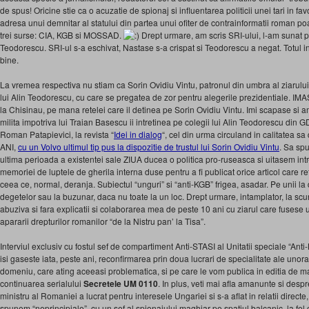
de spus! Oricine stie ca o acuzatie de spionaj si influentarea politicii unei tari in fa
adresa unui demnitar al statului din partea unui ofiter de contrainformatii roman poate
trei surse: CIA, KGB si MOSSAD.
Drept urmare, am scris SRI-ului, l-am sunat p
Teodorescu. SRI-ul s-a eschivat, Nastase s-a crispat si Teodorescu a negat. Totul inr
bine.
La vremea respectiva nu stiam ca Sorin Ovidiu Vintu, patronul din umbra al ziarulu
lui Alin Teodorescu, cu care se pregatea de zor pentru alegerile prezidentiale. IMAS
la Chisinau, pe mana retelei care il detinea pe Sorin Ovidiu Vintu. Imi scapase si 
milita impotriva lui Traian Basescu ii intretinea pe colegii lui Alin Teodorescu din
Roman Patapievici, la revista “
Idei in dialog
“, cel din urma circuland in calitatea s
ANI,
cu un Volvo ultimul tip pus la dispozitie de trustul lui Sorin Ovidiu Vintu
. Sa sp
ultima perioada a existentei sale ZIUA ducea o politica pro-ruseasca si uitasem i
memoriei de luptele de gherila interna duse pentru a fi publicat orice articol care re
ceea ce, normal, deranja. Subiectul “unguri” si “anti-KGB” frigea, asadar. Pe unii la d
degetelor sau la buzunar, daca nu toate la un loc. Drept urmare, intamplator, la scur
abuziva si fara explicatii si colaborarea mea de peste 10 ani cu ziarul care fusese 
apararii drepturilor romanilor “de la Nistru pan’ la Tisa”.
Interviul exclusiv cu fostul sef de compartiment Anti-STASI al Unitatii speciale “Ant
isi gaseste iata, peste ani, reconfirmarea prin doua lucrari de specialitate ale unora
domeniu, care ating aceeasi problematica, si pe care le vom publica in editia de m
continuarea serialului
Secretele UM 0110
. In plus, veti mai afla amanunte si desp
ministru al Romaniei a lucrat pentru interesele Ungariei si s-a aflat in relatii directe
spunem “neprincipiale”, cu un sef al spionajului maghiar pe spatiul balcanic, la fel c