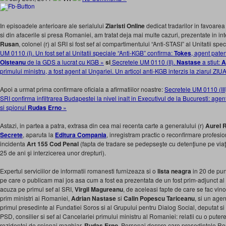
In episoadele anterioare ale serialului
Ziaristi Online
dedicat tradarilor in favoarea
si din afacerile si presa Romaniei, am tratat deja mai multe cazuri, prezentate in int
Rusan
, colonel (r) al SRI si fost sef al compartimentului “Anti-STASI” al Unitatii spe
UM 0110 (I). Un fost sef al Unitatii speciale “Anti-KGB” confirma:
Tokes
, agent paten
Oisteanu
de la GDS a lucrat cu KGB »
si
Secretele UM 0110 (II).
Nastase
a stiut:
A
primului ministru, a fost agent al Ungariei. Un articol anti-KGB interzis la ziarul ZIU
Apoi a urmat prima confirmare oficiala a afirmatiilor noastre:
Secretele UM 0110 (III)
SRI confirma infiltrarea Budapestei la nivel inalt in Executivul de la Bucuresti: agen
si spionul
Rudas Erno
»
Astazi, in partea a patra, extrasa din cea mai recenta carte a generalului (r)
Aurel 
Secrete
, aparuta la
Editura Compania
, inregistram practic o reconfirmare profesio
incidenta
Art 155 Cod Penal
(fapta de tradare se pedepseşte cu detenţiune pe viaţ
25 de ani şi interzicerea unor drepturi).
Expertul serviciilor de informatii romanesti furnizeaza si o
lista neagra
in 20 de pun
pe care o publicam mai jos asa cum a fost ea prezentata de un fost prim-adjunct al d
acuza pe primul sef al SRI,
Virgil Magureanu
, de aceleasi fapte de care se fac vinov
prim ministri ai Romaniei,
Adrian Nastase
si
Calin Popescu Tariceanu
, si un age
primul presedinte al Fundatiei Soros si al Grupului pentru Dialog Social, deputat si
PSD, consilier si sef al Cancelariei primului ministru al Romaniei: relatii cu o putere
rezidentei de spionaj maghiar,
Rudas Erno
. Personaj despre care presedintele R