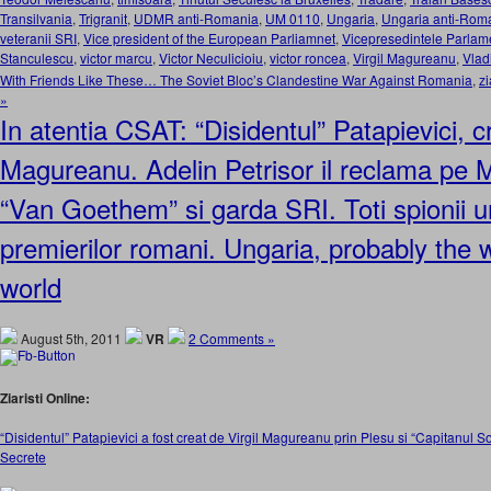
Transilvania
,
Trigranit
,
UDMR anti-Romania
,
UM 0110
,
Ungaria
,
Ungaria anti-Rom
veteranii SRI
,
Vice president of the European Parliamnet
,
Vicepresedintele Parlam
Stanculescu
,
victor marcu
,
Victor Neculicioiu
,
victor roncea
,
Virgil Magureanu
,
Vlad
With Friends Like These… The Soviet Bloc’s Clandestine War Against Romania
,
zi
»
In atentia CSAT: “Disidentul” Patapievici, c
Magureanu. Adelin Petrisor il reclama pe 
“Van Goethem” si garda SRI. Toti spionii u
premierilor romani. Ungaria, probably the 
world
August 5th, 2011
VR
2 Comments »
Ziaristi Online:
“Disidentul” Patapievici a fost creat de Virgil Magureanu prin Plesu si “Capitanul So
Secrete