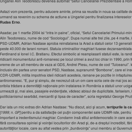
Ungariei Alin Teodorescu devenea automat “Seful Cancelariei Prezidentiale a Roma
Astazi vom prezenta, pentru aducere aminte, prima sa reusita in noua sa calitate d
urmand sa revenim cu schema de actiune a Ungariei pentru finalizarea intereselor 
Rudas Erno
.
Asadar, pe 1 martie 2004 isi “intra in paine”, oficial, “Seful Cancelariei Primului-m
Alin Teodorescu, nume de cod “Sociologul”. Dupa numai alte trei zile, pe 4 martie,
PSD-UDMR, Adrian Nastase aproba reinstalarea la Arad a statuii celor 13 generali 
peste 40.000 de tarani romani. Statuia criminalilor maghiari fusese dezansamblat
Ferdinand si Ionel I.C. Bratianu. Efectul simbolic al reamplasarii statuii este, la rand
ridicarii monumentului anti-romanesc pe locul crimei a avut loc chiar in 1990, prin 
vreme de un alt membru de vaza al GDS, Andrei Plesu, nume de cod “Tulceanul”. In 
inclusiv din partea unor senatori PSD, Nastase, supranumit “Bombone”, care el insu
CDR-UDMR, milita impotriva ideii ridicarii acesteia, ramane pe pozitie in infaptuire
antiromanesc. “E, pur şi simplu, de necrezut că un om care scria cele de mai jos ac
oribila trădare a demnităţii naţionale prin instalarea în România a statuii unor ucig
urmează şi, mai ales, pasajele evidenţiate, vădesc abisul de duplicitate, fariseism
politicianismul searbăd, mercantil şi lipsa de caracter”, scria regretatul George Pr
Dar iata un mic extras din Adrian Nastase: “Nu discut, aici şi acum,
tertipurile la 
[1999; n. GP]
pentru a da satisfacţie cel puţin componentei sale UDMR-iste, pentru 
important a iredentismului maghiar. Condamn însă stilul antidemocratic în care acea
fără consultarea opiniei şi voinţei locuitorilor din Arad şi, de-a dreptul incredibil, fă
autorităţilor locale, care au aflat vestea prin „bunăvoinţa” unui membru al Guvernul