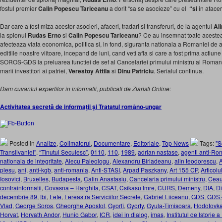
fostul premier
Calin Popescu Tariceanu
a dorit “sa se asocieze” cu el
“si
in afacer
Dar care a fost miza acestor asocieri, afaceri, tradari si transferuri, de la agentul
Al
la spionul
Rudas Erno
si
Calin Popescu Tariceanu
? Ce au insemnat toate acestea
afecteaza viata economica, politica si, in fond, siguranta nationala a Romaniei de 
editiile noastre viitoare, incepand de luni, cand veti afla si care a fost prima actiu
SOROS-GDS la preluarea functiei de sef al Cancelariei primului ministru al Romani
marii investitori ai patriei,
Verestoy Attila
si
Dinu Patriciu
. Serialul continua.
Dam cuvantul expertilor in informatii, publicati de Ziaristi Online:
Activitatea secretă de informaţii şi Tratatul româno-ungar
Posted in
Analize
,
Colimatorul
,
Documentare
,
Editoriale
,
Top News
Tags:
"S
Transilvaniei”
,
“Tinutul Secuiesc”
,
0110
,
110
,
1989
,
adrian nastase
,
agenti anti-Ro
nationala de integritate
,
Alecu Paleologu
,
Alexandru Birladeanu
,
alin teodorescu
,
plesu
,
ani
,
anti-kgb
,
anti-romania
,
Anti-STASI
,
Arpad Paszkany
,
Art 155 CP
,
Articol
Iosovici
,
Bruxelles
,
Budapesta
,
Calin Anastasiu
,
Cancelaria primului ministru
,
Ceau
contrainformatii
,
Covasna – Harghita
,
CSAT
,
Csikasu Imre
,
CURS
,
Demeny
,
DIA
,
Di
decembrie 89
,
fbi
,
Fefe
,
Fereastra Serviciilor Secrete
,
Gabriel Liiceanu
,
GDS
,
GDS –
Vlad
,
George Soros
,
Gheorghe Apostol
,
Gyorfi
,
Gyorfy
,
Gyula-Timisoara
,
Hodotovk
Horvat
,
Horvath Andor
,
Hunio Gabor
,
ICR
,
idei in dialog
,
imas
,
Institutul de Istorie a