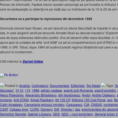
Roman de Informatii). Faptele tuturor acestor personaje se pot incadra la Articolul
care se pedepseşte cu detenţiune pe viaţă sau cu închisoare de la 15 la 25 de ani ş
Securitatea nu a participat la represiunea din decembrie 1989
Domnule colonel Ioan Rusan, ne-am lamurit ca istoria Securitatii se imparte in ce
ista, in care alogenii veniti pe tancurile Armatei Rosii au derulat macabrul “Experim
cea de dupa eliberarea detinutilor politici. Dvs ati devenit ofiter dupa facultate, in 1964
ajuns apoi la unitatea de elita “anti-KGB” ca sef al compartimentului anti-STASI si v-
1989, in SRI. Totusi, dupa 1964 ati sustinut practic regimul dictatorial sub care s-au
abuzuri si condamnari…
Cititi interviul la
Ziaristi Online
Posted in
Analize
,
Colimatorul
,
Documentare
,
Editoriale
,
Top News
Tags:
“A
Secuiesc”
,
0110
,
110
,
1989
,
adrian nastase
,
agenti anti-Romania
,
agenti sovietici
,
Alecu Paleologu
,
Alexandru Birladeanu
,
alin teodorescu
,
Andor
,
Andrei Oisteanu
,
romania
,
Anti-STASI
,
Arpad Paszkany
,
Art 155 CP
,
Articolul 155 Cod Penal
,
avo
,
Be
Calin Anastasiu
,
Cancelaria primului ministru
,
Ceausescu
,
CIA
,
CNSAS
,
contrainfo
CSAT
,
Csikasu Imre
,
CURS
,
Demeny
,
DIA
,
Directia I
,
dss
,
evenimentele din decemb
Serviciilor Secrete
,
Gabriel Liiceanu
,
GDS
,
GDS – noul komintern
,
General Iulian V