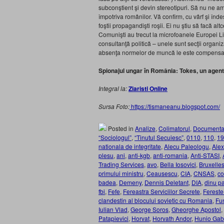
subconştient şi devin stereotipuri. Să nu ne a
împotriva românilor. Vă confirm, cu vârf şi în
foştii propagandişti roşii. Ei nu ştiu să facă a
Comunişti au trecut la microfoanele Europei Liber
consultanţă politică – unele sunt secţii organiz
absenţa normelor de muncă le este compensată
Spionajul ungar în România: Tokes, un agent
Integral la:
Ziaristi Online
Sursa Foto:
https://tismaneanu.blogspot.com/
Posted in
Analize
,
Colimatorul
,
Documenta
“Sociologul”
,
“Tinutul Secuiesc”
,
0110
,
110
,
19
nationala de integritate
,
Alecu Paleologu
,
Alex
plesu
,
ani
,
anti-kgb
,
anti-romania
,
Anti-STASI
,
Trading Services
,
avo
,
Bella Iosovici
,
Bruxelle
primului ministru
,
Ceausescu
,
CIA
,
CNSAS
,
co
badea
,
Demeny
,
Dennis Deletant
,
DIA
,
dinu pa
fbi
,
Fefe
,
Fereastra Serviciilor Secrete
,
Fereste
clandestin al blocului sovietic cu Romania
,
Fu
Iulian Vlad
,
George Soros
,
Gheorghe Apostol
,
Patapievici
,
Horvat
,
Horvath Andor
,
Hunio Gab