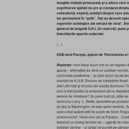
imagine trebuie promovată şi a altora care tre
exprimarea opiniei nu are şi corolarul dreptul
consultanţi, experţi, analişti despre care şti
loc permanent în “grilă”. Toţi au devenit spe
reperelor axiologice ale omului de rând”. Într
general de brigadă S.R.I. (în rezervă), pune p
Intertitlurile apartin redactiei.
(…)
KGB-istul Pacepa, aparat de Tismaneanu si
Vom trece acum într-un alt registru 
Reporter:
spune
– afirmaţiile dv. dintr-un cotidian centra
comuniste postbelice –
şi care acum ne dă lec
acordat de K.G.B. Dincolo de întrebările fireşt
atari afirmaţii şi dincolo de reacţia domnului
cum a fost posibil ca americanii să nu depisteze
semne de întrebare? Se pare însă că, altfel se 
domnului Larry L. Watts, specialist pe proble
se ştia la Washington că este spion sovietic. A
care a fost apărat atât de acerb de Sorin Roş
anticomunist”. Halal eroi cei ca Pacepa…Cred c
folosind un limbaj familiar dv.
– agenţii de influ
cotidian central
– şi iarăşi ne puneţi pe gândur