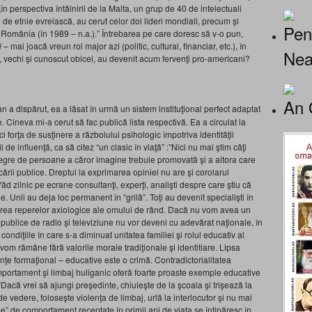
: „în perspectiva întâlnirii de la Malta, un grup de 40 de intelectuali
0 de etnie evreiască, au cerut celor doi lideri mondiali, precum şi
Pen
în România (în 1989 – n.a.).” Întrebarea pe care doresc să v-o pun,
i
– mai joacă vreun rol major azi (politic, cultural, financiar, etc.), în
Nea
 vechi şi cunoscut obicei, au devenit acum fervenţi pro-americani?
An 
 a dispărut, ea a lăsat în urmă un sistem instituţional perfect adaptat
le. Cineva mi-a cerut să fac publică lista respectivă. Ea a circulat la
i forţa de susţinere a războiului psihologic împotriva identităţii
de influenţă, ca să citez “un clasic în viaţă” :”Nici nu mai ştim câţi
 negre de persoane a căror imagine trebuie promovată şi a altora care
cării publice. Dreptul la exprimarea opiniei nu are şi corolarul
Văd zilnic pe ecrane consultanţi, experţi, analişti despre care ştiu că
ne. Unii au deja loc permanent în “grilă”. Toţi au devenit specialişti în
area reperelor axiologice ale omului de rând. Dacă nu vom avea un
e publice de radio şi televiziune nu vor deveni cu adevărat naţionale, în
condiţiile în care s-a diminuat unitatea familiei şi rolul educativ al
i, vom rămâne fără valorile morale tradiţionale şi identitiare. Lipsa
lenţe formaţional – educative este o crimă. Contradictorialitatea
mportament şi limbaj huliganic oferă foarte proaste exemple educative
că vrei să ajungi preşedinte, chiuleşte de la şcoala şi trişează la
e vedere, foloseşte violenţa de limbaj, urlă la interlocutor şi nu mai
” de comportament receptate în primii ani de viaţa se întipăresc în