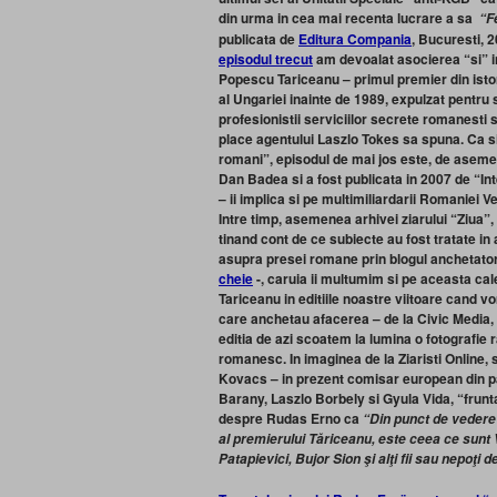
din urma in cea mai recenta lucrare a sa
“F
publicata de
Editura Compania
, Bucuresti, 
episodul trecut
am devoalat asocierea “si” in
Popescu Tariceanu – primul premier din isto
al Ungariei inainte de 1989, expulzat pentru 
profesionistii serviciilor secrete romanesti 
place agentului Laszlo Tokes sa spuna. Ca si
romani”, episodul de mai jos este, de asemen
Dan Badea si a fost publicata in 2007 de “In
– ii implica si pe multimiliardarii Romaniei V
Intre timp, asemenea arhivei ziarului “Ziua”, 
tinand cont de ce subiecte au fost tratate in 
asupra presei romane prin blogul anchetato
cheie
-, caruia ii multumim si pe aceasta ca
Tariceanu in editiile noastre viitoare cand v
care anchetau afacerea – de la Civic Media, 
editia de azi scoatem la lumina o fotografie ra
romanesc. In imaginea de la Ziaristi Online
Kovacs – in prezent comisar european din pa
Barany, Laszlo Borbely si Gyula Vida, “frunt
despre Rudas Erno ca
“Din punct de vedere a
al premierului Tăriceanu, este ceea ce sun
Patapievici, Bujor Sion şi alţi fii sau nepoţi