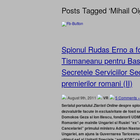
Posts Tagged ‘Mihail Oi
Spionul Rudas Erno a fo
Tismaneanu pentru Bas
Secretele Serviciilor Sec
premierilor romani (II)
August 9th, 2011
VR
5 Comments »
Serialul portalului
despre spio
Ziaristi Online
dezvaluirile facute in exclusivitate de fosti 
Domokos Geza si Ion Iliescu, fondatorii UDMR,
Romaniei pe mainile Ungariei si Rusiei “ex”-
Cancelariei” primului ministru Adrian Nastas
Ungariei, am ajuns la Guvernarea Tariceanu 
ultimul sef al Unitatii Speciale “anti-KGB” c