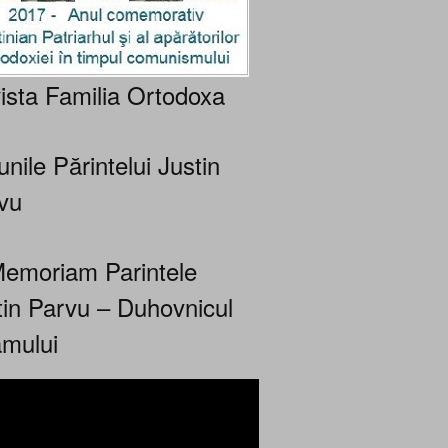
ista Familia Ortodoxa
nile Părintelui Justin
vu
Memoriam Parintele
tin Parvu – Duhovnicul
mului