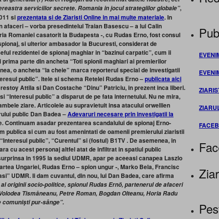
,
ereastra serviciilor secrete. Romania in jocul strategiilor globale”
2011 si
prezentata si de Ziaristi Online in mai multe materiale
.
In
 afaceri – vorba presedintelui Traian Basescu – a lui Calin
Publ
ria Romaniei casatorit la Budapesta -, cu Rudas Erno, fost consul
spionaj, si ulterior ambasador la Bucuresti, considerat de
seful rezidentei de spionaj maghiar in “bazinul carpatic”, cum ii
EVENI
 prima parte din ancheta “Toti spionii maghiari ai premierilor
ea, o ancheta “la cheie” marca reporterul special de investigatii
EVENI
teresul public”. Itele si schema Retelei Rudas Erno –
publicata aici
erestoy Attila si Dan Costache “Dinu” Patriciu, in prezent inca liberi.
ZIARIS
si “Interesul public” a disparut de pe fata internetului. Nu ne mira,
ambele ziare. Articolele au supravietuit insa atacului orwellien
ZIARU
rului public Dan Badea –
Adevaruri necesare prin investigatii la
le. Continuam asadar prezentarea scandalului de spionaj Erno-
FACE
om publica si cum au fost amenintati de oamenii premierului ziaristii
“Interesul public”, “Curentul” si (fostul) B1TV . De asemenea, in
Fac
ra cu acest personaj altfel atat de infiltrat in spatiul public
, surprinsa in 1995 la sediul UDMR, apar pe aceeasi canapea Laszlo
rtea Ungariei, Rudas Erno – spion ungur -, Marko Bela, Francisc
Ziar
asi” UDMR. Ii dam cuvantul, din nou, lui Dan Badea, care afirma
l originii socio-politice, spionul Rudas Ernö, partenerul de afaceri
t Volodea Tismăneanu, Petre Roman, Bogdan Olteanu, Horia Radu
 de comunişti pur-sânge”.
Pes