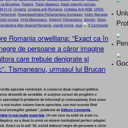
 la Bruxelles
,
Tradare
,
Traian Basescu
,
traian valentin poncea
,
M 0110
,
Ungaria
,
Ungaria anti-Romania
,
Unitatea Anti-KGB
,
URSS
,
Uniu
Parliamnet
,
Vicepresedintele Parlamentului European
,
Victor Atanasie
victor roncea
,
Virgil Magureanu
,
Vladimir Tismaneanu
,
Volodin
,
Volvo
,
Prof
Clandestine War Against Romania
,
ziaristi online
,
ziua
5 Comments
re Romania orwelliana: “Exact ca în
Pen
i negre de persoane a căror imagine
ltora care trebuie denigrate şi
Goo
lic”. Tismaneanu, urmasul lui Brucan
rviciile speciale româneşti. A cunoscut două regimuri politice,
teres deosebit de sensibile. A susţinut cursuri de pregătire o
c specialişti în probleme de informaţii şi contraspionaj. Este autor
 a mai multor volume foarte apreciate, cea mai recenta fiind
, publicata de
Editura Compania
,
cul strategiilor globale”
Online in mai multe materiale
.
Un om care nu ezită să arate cu
dispărut, ea a lăsat în urmă un sistem instituţional perfect adaptat
idele. Exact ca în anii `50, există indexuri negre de persoane a căror