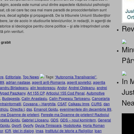
măgim, acesta este numai unul dintre aspectele războiului psihologic
desat, că cei care fac cea mai mare paradă de prooccidentalism sunt
ltceva, decat agitaţie şi propagandă. De la tribunele Uniunii Studenţilor
e, iar de acolo în studiourile televiziunilor, în redacţii, în agenţii de
Rev
atorice si ideologice pentru clone politice – şi alte intreprinderi unde
 prin venituri.
 grabit
Minu
Pâr
re
,
Editoriale
,
Top News
Tags:
“Autonomia Transilvaniei”
,
In 
89
,
adrian nastase
,
agenti anti-Romania
,
agenti sovietici
,
agentia
andru Birladeanu
,
alin teodorescu
,
Andor
,
Andrei Oisteanu
,
andrei
Jus
Arpad Paszkany
,
Art 155 CP
,
Articolul 155 Cod Penal
,
Automotive
s
,
Budapesta
,
Calin Anastasiu
,
Calin Popescu Tariceanu
,
Cancelaria
Nea
ntrainformatii
,
Covasna – Harghita
,
CSAT
,
Csikasu Imre
,
CURS
,
dan
triciu
,
Directia I
,
dss
,
Emanoil Gojdu
,
evenimentele din decembrie 89
,
-ma Doamne de prieteni
,
Fereste-ma Doamne de prieteni! Razboiul
ndatia Gojdu
,
Gabriel Liiceanu
,
GDS
,
GDS – noul komintern
,
General
Gojdu
,
Gyorfi
,
Gyorfy
,
Gyula-Timisoara
,
Hodotovka
,
Horia Roman
or
,
ICR
,
idei in dialog
,
imas
,
Institutul de Istorie a Religiilor
,
Ioan