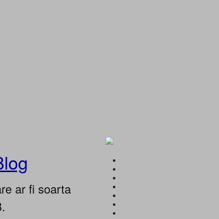
Blog
e ar fi soarta
B.