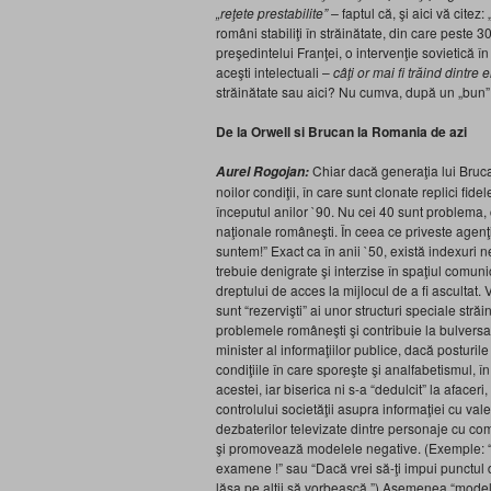
„reţete prestabilite” –
faptul că, şi aici vă citez
români stabiliţi în străinătate, din care peste 3
preşedintelui Franţei, o intervenţie sovietică 
aceşti intelectuali –
câţi or mai fi trăind dintre e
străinătate sau aici? Nu cumva, după un „bun”,
De la Orwell si Brucan la Romania de azi
Chiar dacă generaţia lui Brucan
Aurel Rogojan:
noilor condiţii, în care sunt clonate replici fide
începutul anilor `90. Nu cei 40 sunt problema, c
naţionale româneşti. În ceea ce priveste agenţii 
suntem!” Exact ca în anii `50, există indexuri
trebuie denigrate şi interzise în spaţiul comuni
dreptului de acces la mijlocul de a fi ascultat. 
sunt “rezervişti” ai unor structuri speciale străi
problemele româneşti şi contribuie la bulvers
minister al informaţiilor publice, dacă posturil
condiţiile în care sporeşte şi analfabetismul, în 
acestei, iar biserica ni s-a “dedulcit” la afacer
controlului societăţii asupra informaţiei cu va
dezbaterilor televizate dintre personaje cu co
şi promovează modelele negative. (Exemple: “Da
examene !” sau “Dacă vrei să-ţi impui punctul d
lăsa pe alţii să vorbească.”) Asemenea “modele