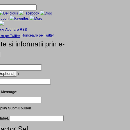
Abonare RSS
Roncea.ro pe Twitter
te si informatii prin e-
l
'>
 Message:
play Submit button
label:
actor Șef