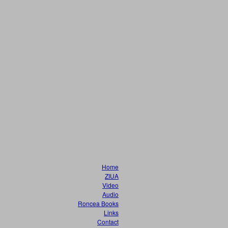
Home
ZIUA
Video
Audio
Roncea Books
Links
Contact