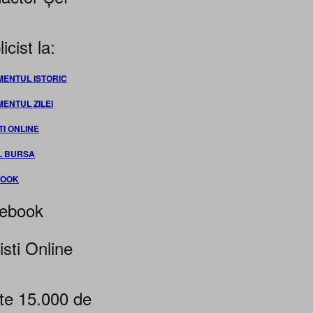
icist la:
MENTUL ISTORIC
MENTUL ZILEI
TI ONLINE
L BURSA
BOOK
ebook
isti Online
te 15.000 de