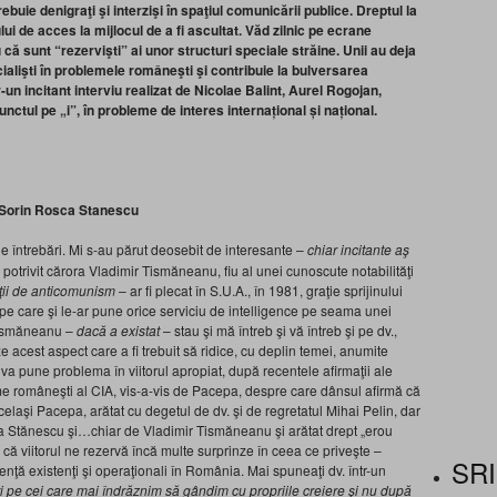
buie denigraţi şi interzişi în spaţiul comunicării publice. Dreptul la
ui de acces la mijlocul de a fi ascultat. Văd zilnic pe ecrane
u că sunt “rezervişti” ai unor structuri speciale străine. Unii au deja
cialişti în problemele româneşti şi contribuie la bulversarea
-un incitant interviu realizat de Nicolae Balint, Aurel Rogojan,
unctul pe „i”, în probleme de interes internațional și național.
 Sorin Rosca Stanescu
de întrebări. Mi s-au părut deosebit de interesante –
chiar incitante aş
l, potrivit cărora Vladimir Tismăneanu, fiu al unei cunoscute notabilităţi
ţii de anticomunism
– ar fi plecat în S.U.A., în 1981, graţie sprijinului
i pe care şi le-ar pune orice serviciu de intelligence pe seama unei
 Tismăneanu –
dacă a existat
– stau şi mă întreb şi vă întreb şi pe dv.,
 acest aspect care a fi trebuit să ridice, cu deplin temei, anumite
va pune problema în viitorul apropiat, după recentele afirmaţii ale
me româneşti al CIA, vis-a-vis de Pacepa, despre care dânsul afirmă că
celaşi Pacepa, arătat cu degetul de dv. şi de regretatul Mihai Pelin, dar
ca Stănescu şi…chiar de Vladimir Tismăneanu şi arătat drept „erou
ă viitorul ne rezervă încă multe surprinze în ceea ce priveşte –
SRI
enţă existenţi şi operaţionali în România. Mai spuneaţi dv. într-un
i pe cei care mai îndrăznim să gândim cu propriile creiere şi nu după