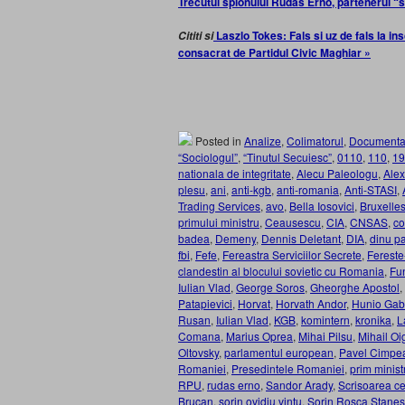
Trecutul spionului Rudas Ernö, partenerul “s
Laszlo Tokes: Fals si uz de fals la in
Cititi si
consacrat de Partidul Civic Maghiar »
Posted in
Analize
,
Colimatorul
,
Documenta
“Sociologul”
,
“Tinutul Secuiesc”
,
0110
,
110
,
19
nationala de integritate
,
Alecu Paleologu
,
Alex
plesu
,
ani
,
anti-kgb
,
anti-romania
,
Anti-STASI
,
Trading Services
,
avo
,
Bella Iosovici
,
Bruxelle
primului ministru
,
Ceausescu
,
CIA
,
CNSAS
,
co
badea
,
Demeny
,
Dennis Deletant
,
DIA
,
dinu pa
fbi
,
Fefe
,
Fereastra Serviciilor Secrete
,
Fereste
clandestin al blocului sovietic cu Romania
,
Fu
Iulian Vlad
,
George Soros
,
Gheorghe Apostol
,
Patapievici
,
Horvat
,
Horvath Andor
,
Hunio Gab
Rusan
,
Iulian Vlad
,
KGB
,
komintern
,
kronika
,
L
Comana
,
Marius Oprea
,
Mihai Pilsu
,
Mihail Oi
Oltovsky
,
parlamentul european
,
Pavel Cimpe
Romaniei
,
Presedintele Romaniei
,
prim minist
RPU
,
rudas erno
,
Sandor Arady
,
Scrisoarea ce
Brucan
,
sorin ovidiu vintu
,
Sorin Rosca Stane