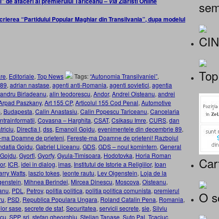
i” de afaceri al premierului Tăriceanu –
Ziaristi Online
via
sem
scrierea “Partidului Popular Maghiar din Transilvania”, dupa modelul
CI
Top
re
,
Editoriale
,
Top News
Tags:
“Autonomia Transilvaniei”
,
89
,
adrian nastase
,
agenti anti-Romania
,
agenti sovietici
,
agentia
andru Birladeanu
,
alin teodorescu
,
Andor
,
Andrei Oisteanu
,
andrei
Arpad Paszkany
,
Art 155 CP
,
Articolul 155 Cod Penal
,
Automotive
s
,
Budapesta
,
Calin Anastasiu
,
Calin Popescu Tariceanu
,
Cancelaria
ntrainformatii
,
Covasna – Harghita
,
CSAT
,
Csikasu Imre
,
CURS
,
dan
triciu
,
Directia I
,
dss
,
Emanoil Gojdu
,
evenimentele din decembrie 89
,
-ma Doamne de prieteni
,
Fereste-ma Doamne de prieteni! Razboiul
ndatia Gojdu
,
Gabriel Liiceanu
,
GDS
,
GDS – noul komintern
,
General
Gojdu
,
Gyorfi
,
Gyorfy
,
Gyula-Timisoara
,
Hodotovka
,
Horia Roman
Car
or
,
ICR
,
idei in dialog
,
imas
,
Institutul de Istorie a Religiilor
,
Ioan
arry Watts
,
laszlo tokes
,
leonte rautu
,
Lev Oigenstein
,
Loja de la
genstein
,
Mihnea Berindei
,
Mircea Dinescu
,
Moscova
,
Oisteanu
,
anu
,
PDL
,
Petrov
,
politia politica
,
politia politica comunista
,
premierul
O s
ru
,
PSD
,
Republica Populara Ungara
,
Roland Catalin Pena
,
Romania
,
lor sase
,
secrete de stat
,
Securitatea
,
servicii secrete
,
sie
,
Silviu
scu
,
SPP
,
sri
,
stefan gheorghiu
,
Stelian Tanase
,
Suto Pal
,
Tcaciuc
,