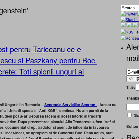
genstein’
Aler
st pentru Tariceanu ce e
mai
escu si Paszkany pentru Boc.
rete: Toti spionii unguri ai
Title:
Thanks
nii Ungariei in Romania –
Secretele Serviciilor Secrete
– lansat cu
sefi ai Unitatii speciale “Anti-KGB”, continua. Nu am pornit de la
Dis
 desi poate ar trebui sa facem si acest istoric al tradarii
sovietice. Dupa prezentarea pionului Alin Teodorescu, fost “sef al
Button 
e, documentat drept tradator si agent de influenta in favoarea
si, incet-incet, ne apropiem si de Guvernul Boc.
Pana acum, atat
Red
at si generalul (r) Aurel Rogojan au reconfirmat datele noastre, cel