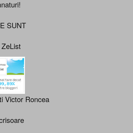
naturi!
NE SUNT
 ZeList
ti Victor Roncea
crisoare