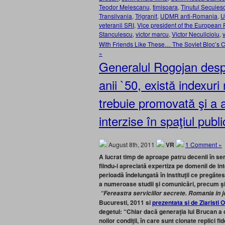
Teodor Melescanu
,
timisoara
,
Tinutul Secuiesc
Transilvania
,
Trigranit
,
UDMR anti-Romania
,
U
veteranii SRI
,
Vice president of the European 
Stanculescu
,
victor marcu
,
Victor Neculicioiu
,
With Friends Like These… The Soviet Bloc’s 
»
Generalul Rogojan desp
anii `50, există indexur
trebuie promovată şi a a
interzise în spaţiul pub
August 8th, 2011
VR
1 Comment »
A lucrat timp de aproape patru decenii în se
fiindu-i apreciată expertiza pe domenii de in
perioadă îndelungată în instituţii ce pregătes
a numeroase studii şi comunicări, precum şi
“Fereastra serviciilor secrete. Romania in jo
Bucuresti, 2011 si
prezentata si de Ziaristi 
degetul
: “Chiar dacă generaţia lui Brucan a 
noilor condiţii, în care sunt clonate replici f