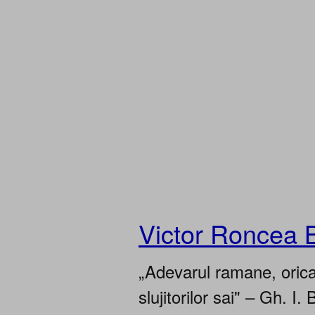
Victor Roncea 
„Adevarul ramane, oricar
slujitorilor sai" – Gh. I. 