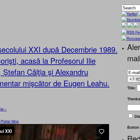
Aler
 secolului XXI după Decembrie 1989.
mai
orişti, acasă la Profesorul Ilie
 Ştefan Câlţia şi Alexandru
umentar mişcător de Eugen Leahu.
Title:
Thanks
ts »
Dis
Button 
Red