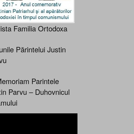
ista Familia Ortodoxa
nile Părintelui Justin
vu
Memoriam Parintele
tin Parvu – Duhovnicul
mului