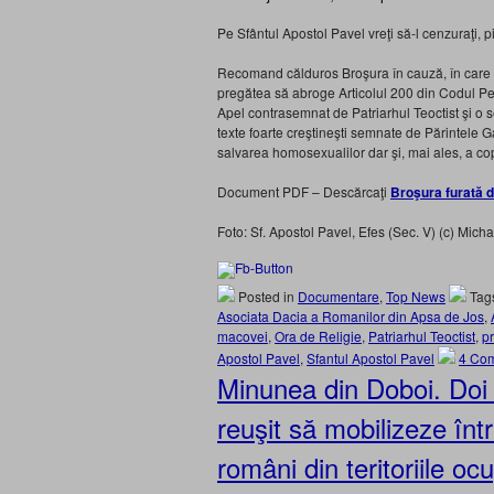
Pe Sfântul Apostol Pavel vreţi să-l cenzuraţi, 
Recomand călduros Broşura în cauză, în care veţ
pregătea să abroge Articolul 200 din Codul Pe
Apel contrasemnat de Patriarhul Teoctist şi o 
texte foarte creştineşti semnate de Părintele Gale
salvarea homosexualilor dar şi, mai ales, a co
Document PDF – Descărcaţi
Broşura furată d
Foto: Sf. Apostol Pavel, Efes (Sec. V) (c) Mich
Posted in
Documentare
,
Top News
Tag
Asociata Dacia a Romanilor din Apsa de Jos
,
macovei
,
Ora de Religie
,
Patriarhul Teoctist
,
p
Apostol Pavel
,
Sfantul Apostol Pavel
4 Co
Minunea din Doboi. Doi 
reuşit să mobilizeze într
români din teritoriile o