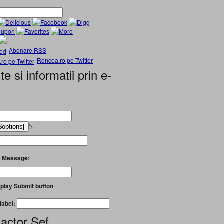
Abonare RSS
Roncea.ro pe Twitter
te si informatii prin e-
l
'>
 Message:
play Submit button
label:
actor Șef