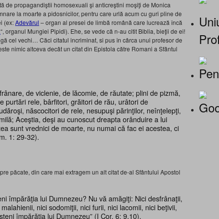
ă de propagandiştii homosexuali şi anticreştini moşiţi de Monica
nare la moarte a pidosnicilor, pentru care urlă acum cu guri pline de
Uniu
i (ex:
Adevărul
– organ al presei de limbă română care lucrează încă
ă
“, organul Mungiei Pipidi). Ehe, se vede că n-au citit Biblia, bieţii de ei!
Prof
gă cel vechi… Căci citatul incriminat, si pus în cârca unui profesor de
, este nimic altceva decât un citat din Epistola către Romani a Sfântul
Pen
frânare, de viclenie, de lăcomie, de răutate; plini de pizmă,
purtări rele, bârfitori, grăitori de rău, urâtori de
Goo
dăroşi, născocitori de rele, nesupuşi părinţilor, neînţelepţi,
 milă; Aceştia, deşi au cunoscut dreapta orânduire a lui
a sunt vrednici de moarte, nu numai că fac ei acestea, ci
om. 1: 29-32).
re păcate, din care mai extragem un alt citat de-al Sfântului Apostol
teni împărăţia lui Dumnezeu? Nu vă amăgiţi: Nici desfrânaţii,
i malahienii, nici sodomiţii, nici furii, nici lacomii, nici beţivii,
 moşteni împărăţia lui Dumnezeu” (I Cor. 6: 9,10).