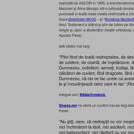
realizată de ASCOR în 1995, a fost transformat
Macovei şi Alina Mungiu într-o odioasă condam
pucioasă în toată mass media cretinizată a zile
dupa
directivele NKVD
– şi “
România Murdar
Noul Testament e blând şi plin de iubire pe lân
religie şi, apoi, a studenţilor creştin-ortodocşi
Apostol Pavel.
Iată citatul mai larg:
”Plini fiind de toată nedreptatea, de des
de ucidere, de ceartă, de înşelăciune, de 
Dumnezeu, ocărâtori, semeţi, trufaşi, lău
călcători de cuvânt, fără dragoste, fără
Dumnezeu, că cei ce fac unele ca aceste
le şi încuviinţează celor care le fac” (R
Integral aici:
BibliaOrtodoxă.
Sinaxa.net
ne oferă un cuvânt mai pe larg desp
Pavel:
”Nu ştiţi, oare, că nedrepţii nu vor moş
nici închinătorii la idoli, nici adulterii, nic
nici batjocoritorii, nici răpitorii nu vor