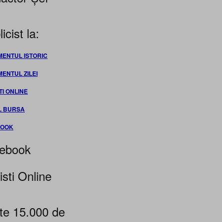
icist la:
MENTUL ISTORIC
MENTUL ZILEI
TI ONLINE
L BURSA
BOOK
ebook
isti Online
te 15.000 de