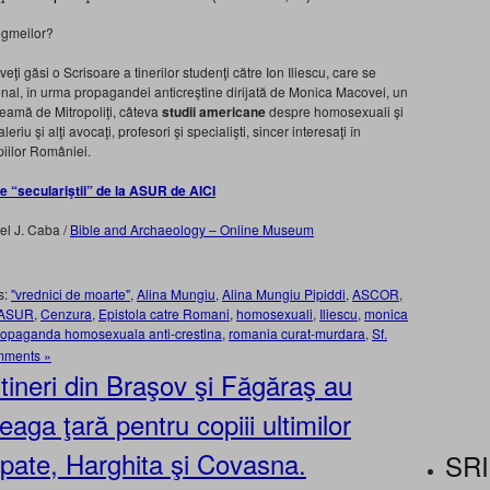
pigmeilor?
i găsi o Scrisoare a tinerilor studenţi către Ion Iliescu, care se
nal, în urma propagandei anticreştine dirijată de Monica Macovei, un
seamă de Mitropoliţi, câteva
studii americane
despre homosexuali şi
riu şi alţi avocaţi, profesori şi specialişti, sincer interesaţi în
piilor României.
e “seculariştii” de la ASUR de AICI
ael J. Caba /
Bible and Archaeology – Online Museum
s:
"vrednici de moarte"
,
Alina Mungiu
,
Alina Mungiu Pipiddi
,
ASCOR
,
ASUR
,
Cenzura
,
Epistola catre Romani
,
homosexuali
,
Iliescu
,
monica
ropaganda homosexuala anti-crestina
,
romania curat-murdara
,
Sf.
mments »
tineri din Braşov şi Făgăraş au
eaga ţară pentru copiii ultimilor
cupate, Harghita şi Covasna.
SRI