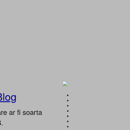
Blog
e ar fi soarta
B.