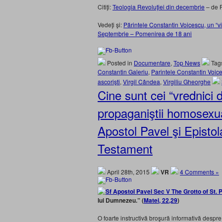
Citiţi:
Teologia Revoluţiei din decembrie
– de P
Vedeţi şi:
Părintele Constantin Voicescu, un “vit
Septembrie – Pomenirea de 18 ani
Posted in
Documentare
,
Top News
Tag
Constantin Galeriu
,
Parintele Constantin Voic
ascorişti
,
Virgil Cândea
,
Virgiliu Gheorghe
Cine sunt cei “vrednici
propaganiştii homosexua
Apostol Pavel şi Episto
Testament
April 28th, 2015
VR
4 Comments »
lui Dumnezeu.” (
Matei, 22,29
)
O foarte instructivă broşură informativă despre 