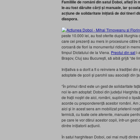
Familiile de români din satul Doboi, aflați în m
le-au fost dăruite cărți și manuale, iar școal
acțiune de solidaritate inițiată de doi tineri 
diaspora.
peste 10.000 lei, au fost oferite după liturghia 
care cei prezenți au mers în procesiune către b
coroană de flori la monumentul ridicat în memoria
timpul Dictatului de la Viena.
Preotul din sat
i-
Brașov, Cluj sau București, să aibă grijă “de 
Inițiativa s-a dorit a fi o reînviere a tradiției 
adoptate de școli și parohii sau asociații din ța
“În primul rând este un gest de solidaritate fa
noi le-am adoptat: Doboi din județul Harghita ș
de frații noștri de aici, români, suplinind o li
acorde cu preponderență acestor români. Am zis
aici și în acest sens am mobilizat prietenii noșt
termică, cu toate cele aferente, manuale pentru 
pe care le vor dărui acestor copii, într-un gest
dintre inițiatorii acțiunii.
În satul harghitean Doboi, cei mai mulți dintr