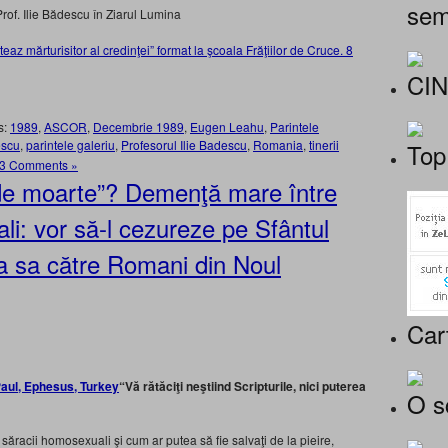
sem
rof. Ilie Bădescu în Ziarul Lumina
eaz mărturisitor al credinţei” format la şcoala Frăţiilor de Cruce. 8
CI
s:
1989
,
ASCOR
,
Decembrie 1989
,
Eugen Leahu
,
Parintele
escu
,
parintele galeriu
,
Profesorul Ilie Badescu
,
Romania
,
tinerii
Top
3 Comments »
 de moarte”? Demenţă mare între
li: vor să-l cezureze pe Sfântul
la sa către Romani din Noul
Car
“Vă rătăciţi neştiind Scripturile, nici puterea
O s
săracii homosexuali şi cum ar putea să fie salvaţi de la pieire,