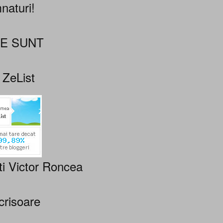
naturi!
NE SUNT
 ZeList
ti Victor Roncea
crisoare