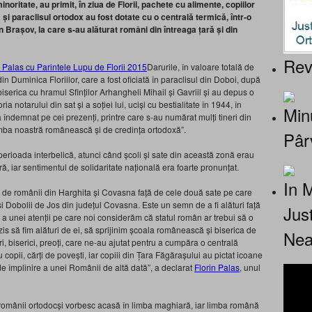
inoritate, au primit, în ziua de Florii, pachete cu alimente, copiilor
a și paraclisul ortodox au fost dotate cu o centrală termică, într-o
din Brașov, la care s-au alăturat români din întreaga țară și din
Rev
Darurile, în valoare totală de
din Duminica Floriilor, care a fost oficiată în paraclisul din Doboi, după
iserica cu hramul Sfinților Arhangheli Mihail și Gavriil și au depus o
 notarului din sat și a soției lui, uciși cu bestialitate în 1944, în
Minu
a îndemnat pe cei prezenți, printre care s-au numărat mulți tineri din
limba noastră românească și de credința ortodoxă”.
Pâr
din perioada interbelică, atunci când școli și sate din această zonă erau
ră, iar sentimentul de solidaritate națională era foarte pronunțat.
In 
ță de românii din Harghita și Covasna față de cele două sate pe care
i Dobolii de Jos din județul Covasna. Este un semn de a fi alături față
Jus
psă a unei atenții pe care noi considerăm că statul român ar trebui să o
 să fim alături de ei, să sprijinim școala românească și biserica de
Nea
ri, biserici, preoți, care ne-au ajutat pentru a cumpăra o centrală
copii, cărți de povești, iar copiii din Țara Făgărașului au pictat icoane
 de împlinire a unei Românii de altă dată”, a declarat
Florin Palas
, unul
e românii ortodocși vorbesc acasă în limba maghiară, iar limba română