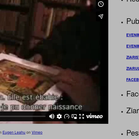
Publ
EVENI
EVENI
ZIARIS
ZIARU
FACE
Fac
Ziar
Pes
om
Eugen Leahu
on
Vimeo