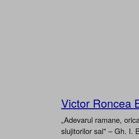
Victor Roncea 
„Adevarul ramane, oricar
slujitorilor sai" – Gh. I. 