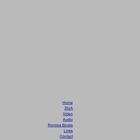
Home
ZIUA
Video
Audio
Roncea Books
Links
Contact