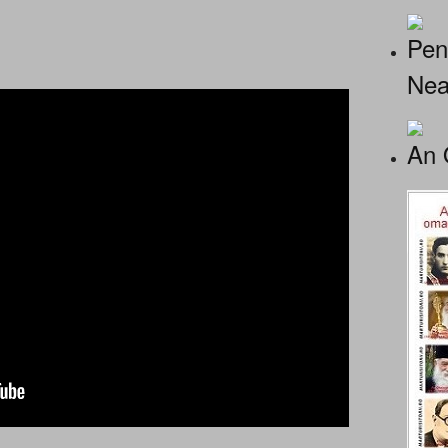
Pen
Nea
An 