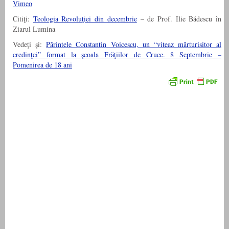
Vimeo
Citiţi:
Teologia Revoluţiei din decembrie
– de Prof. Ilie Bădescu în
Ziarul Lumina
Vedeţi şi:
Părintele Constantin Voicescu, un “viteaz mărturisitor al
credinţei” format la şcoala Frăţiilor de Cruce. 8 Septembrie –
Pomenirea de 18 ani