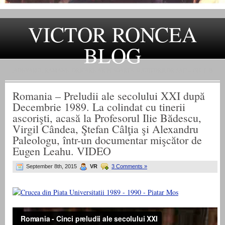
VICTOR RONCEA
BLOG
„ADEVARUL RAMANE, ORICARE AR FI SOARTA SLUJITORILOR SAI" – GH. I. B.
Romania – Preludii ale secolului XXI după
Decembrie 1989. La colindat cu tinerii
ascorişti, acasă la Profesorul Ilie Bădescu,
Virgil Cândea, Ştefan Câlţia şi Alexandru
Paleologu, într-un documentar mişcător de
Eugen Leahu. VIDEO
September 8th, 2015
VR
3 Comments »