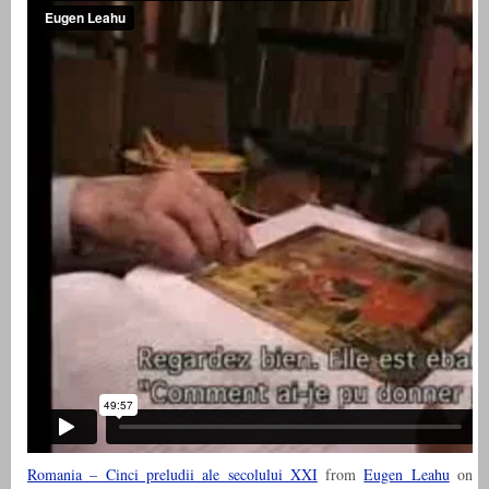
Romania – Cinci preludii ale secolului XXI
from
Eugen Leahu
on