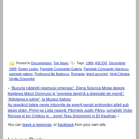
Posted in
Documentare
,
Top News
Tags:
1989
,
ASCOR
,
Decembrie
1989
,
Eugen Leahu
,
Parintele Constantin Galeriu
,
Parintele Constantin Voicescu
,
parintele galeriu
,
Profesorul Ilie Badescu
,
Romania
,
tinerii ascorişti
,
Virgil Cândea
,
Virgiliu Gheorghe
«
“Bucuria nădejdii neamului omenesc”. Elena Solunca Moise despre
Naşterea Maicii Domnului şi “expresia deplină a dragostei de mamă”:
“Alăptarea e Iubire”, la Muzeul Satului
Au reapărut listele negre întocmite de agenţi penali antiromâni aflaţi sub
steag străin. Primii pe Lista neagră: Părintele Justin Pârvu, jurnaliştii Victor
Roncea şi Ion Cristoiu şi… evreii Teşu Solomovici şi Eli Kaufman
»
You can
leave a response
, or
trackback
from your own site.