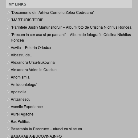
MY LINKS
"Documente din Arhiva Corneliu Zelea Codreanu"
"MARTURISITORII"
"Parintele Justin Marturisitorul" – Album foto de Cristina Nichitus Roncea
"Precum in cer asa si pe pamant" – Album de fotografie Cristina Nichitus
Roncea
Acvila – Pelerin Ortodox
Albastru de…
Alexandru Ursu-Bukowina
Alexandru Valentin Craciun
Anomismia
Antideontologu'
Apostolia
Artizanescu
Ascetic Experience
Aurel Agache
BadPolitics
Basarabia la Rascruce – atunci ca si acum
BASARABIA-BUCOVINA.INFO