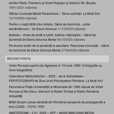
scriitori Radu Theodoru și Aurel Rogojan și istoricul Gh. Buzatu
19/01/2021
eXpress
Sfânta Cuvioasă Maică Parascheva – Taina cuviinței. La Mulți Ani!
12/10/2020
eXpress
Pentru o viață trăită întru Hristos. Gând de duminică – pilda
semănătorului – de Elena Solunca
11/10/2020
eXpress
Iertarea – cheia de boltă a iubirii. Iubirea vrăjmașilor – Gând de
duminică de Elena Solunca Moise
04/10/2020
eXpress
Pe drumul suitor de la pocăință la ascultare. Pescuirea minunată – Gând
de duminică de Elena Solunca Moise
27/09/2020
eXpress
RECENT POSTS
Victor Roncea suprins de Agerpres în 13 iunie 1990: O fotografie cu
mine fotografiind
Calendarul Mărturisitorilor – 2023 – de la ActiveNews –
PDF/FOTOGRAFII de Ziua Unirii Principatelor Române. La Mulți Ani!
Fenomenul Piața Universității și Mineriada din 1990 văzute de Victor
Roncea și Nic Hanu. Interviuri la Radio Trinitas și Radio România
Actualități
BANI Guvern presa vândută din România campania de propagandă a
fricii COVID – FOTO / PDF
AMSTERDAM – 2.01. 2022 – AFP – MASS MINCIUNA MEDIA