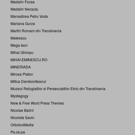
Madalin Focsa
Madalin Necsutu
Manastirea Petru Voda
Mariana Gurza
Martiri Romani din Transilvania
Mateescu
Mega Ison
Mihai Ghimpu
MIHAI-EMINESCU.RO
MINERIADA
Mircea Platon
Mitica Damboviteanul
Muzeul Refugiatilor si Persecutatilor Etnic din Transilvania
Mystagogy
New & Free Word Press Themes
Nicolae Balint
Nicoleta Savin
OrtodoxMedia
Pa.ce.pa