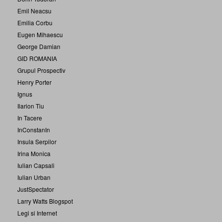
Emil Neacsu
Emilia Corbu
Eugen Mihaescu
George Damian
GID ROMANIA
Grupul Prospectiv
Henry Porter
Ignus
Ilarion Tiu
In Tacere
InConstanIn
Insula Serpilor
Irina Monica
Iulian Capsali
Iulian Urban
JustSpectator
Larry Watts Blogspot
Legi si Internet