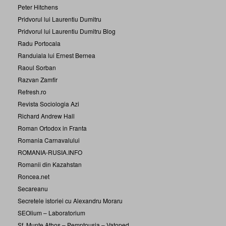
Peter Hitchens
Pridvorul lui Laurentiu Dumitru
Pridvorul lui Laurentiu Dumitru Blog
Radu Portocala
Randuiala lui Ernest Bernea
Raoul Sorban
Razvan Zamfir
Refresh.ro
Revista Sociologia Azi
Richard Andrew Hall
Roman Ortodox in Franta
Romania Carnavalului
ROMANIA-RUSIA.INFO
Romanii din Kazahstan
Roncea.net
Secareanu
Secretele istoriei cu Alexandru Moraru
SEOlium – Laboratorium
Sf. Munte Athos – Pemptousia – Vatoped