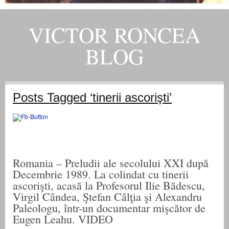
VICTOR RONCEA
BLOG
„ADEVARUL RAMANE, ORICARE AR FI SOARTA SLUJITORILOR SAI" – GH. I. B.
Posts Tagged ‘tinerii ascorişti’
Romania – Preludii ale secolului XXI după
Decembrie 1989. La colindat cu tinerii
ascorişti, acasă la Profesorul Ilie Bădescu,
Virgil Cândea, Ştefan Câlţia şi Alexandru
Paleologu, într-un documentar mişcător de
Eugen Leahu. VIDEO