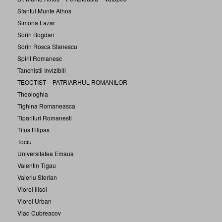
Sfantul Munte Athos
Simona Lazar
Sorin Bogdan
Sorin Rosca Stanescu
Spirit Romanesc
Tanchistii Invizibili
TEOCTIST – PATRIARHUL ROMANILOR
Theologhia
Tighina Romaneasca
Tiparituri Romanesti
Titus Filipas
Tociu
Universitatea Emaus
Valentin Tigau
Valeriu Sterian
Viorel Ilisoi
Viorel Urban
Vlad Cubreacov