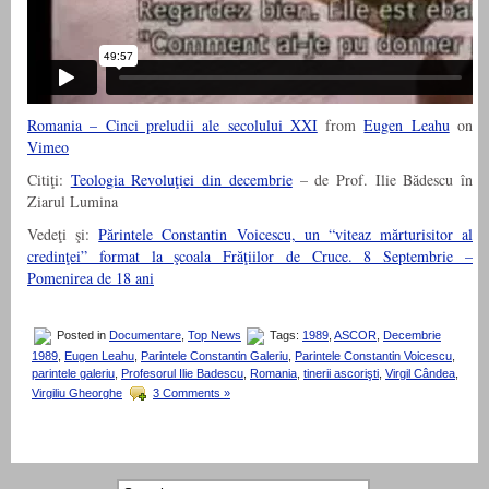
Romania – Cinci preludii ale secolului XXI
from
Eugen Leahu
on
Vimeo
Citiţi:
Teologia Revoluţiei din decembrie
– de Prof. Ilie Bădescu în
Ziarul Lumina
Vedeţi şi:
Părintele Constantin Voicescu, un “viteaz mărturisitor al
credinţei” format la şcoala Frăţiilor de Cruce. 8 Septembrie –
Pomenirea de 18 ani
Posted in
Documentare
,
Top News
Tags:
1989
,
ASCOR
,
Decembrie
1989
,
Eugen Leahu
,
Parintele Constantin Galeriu
,
Parintele Constantin Voicescu
,
parintele galeriu
,
Profesorul Ilie Badescu
,
Romania
,
tinerii ascorişti
,
Virgil Cândea
,
Virgiliu Gheorghe
3 Comments »