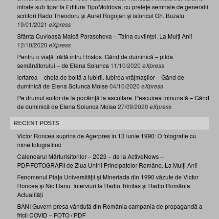
intrate sub tipar la Editura TipoMoldova, cu prefețe semnate de generalii
scriitori Radu Theodoru și Aurel Rogojan și istoricul Gh. Buzatu
19/01/2021
eXpress
Sfânta Cuvioasă Maică Parascheva – Taina cuviinței. La Mulți Ani!
12/10/2020
eXpress
Pentru o viață trăită întru Hristos. Gând de duminică – pilda
semănătorului – de Elena Solunca
11/10/2020
eXpress
Iertarea – cheia de boltă a iubirii. Iubirea vrăjmașilor – Gând de
duminică de Elena Solunca Moise
04/10/2020
eXpress
Pe drumul suitor de la pocăință la ascultare. Pescuirea minunată – Gând
de duminică de Elena Solunca Moise
27/09/2020
eXpress
RECENT POSTS
Victor Roncea suprins de Agerpres în 13 iunie 1990: O fotografie cu
mine fotografiind
Calendarul Mărturisitorilor – 2023 – de la ActiveNews –
PDF/FOTOGRAFII de Ziua Unirii Principatelor Române. La Mulți Ani!
Fenomenul Piața Universității și Mineriada din 1990 văzute de Victor
Roncea și Nic Hanu. Interviuri la Radio Trinitas și Radio România
Actualități
BANI Guvern presa vândută din România campania de propagandă a
fricii COVID – FOTO / PDF