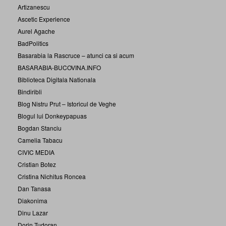
Artizanescu
Ascetic Experience
Aurel Agache
BadPolitics
Basarabia la Rascruce – atunci ca si acum
BASARABIA-BUCOVINA.INFO
Biblioteca Digitala Nationala
Bindiribli
Blog Nistru Prut – Istoricul de Veghe
Blogul lui Donkeypapuas
Bogdan Stanciu
Camelia Tabacu
CIVIC MEDIA
Cristian Botez
Cristina Nichitus Roncea
Dan Tanasa
Diakonima
Dinu Lazar
Dorin Tudoran