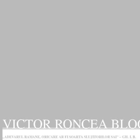
VICTOR RONCEA BLO
„ADEVARUL RAMANE, ORICARE AR FI SOARTA SLUJITORILOR SAI" – GH. I. B.