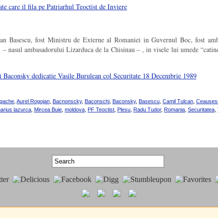
 care il fila pe Patriarhul Teoctist de Inviere
raian Basescu, fost Ministru de Externe al Romaniei in Guvernul Boc, fost am
 – nasul ambasadorului Lizarduca de la Chisinau – , in visele lui umede “cati
agache
,
Aurel Rogojan
,
Bacnonscky
,
Baconschi
,
Baconsky
,
Basescu
,
Camil Tulcan
,
Ceauses
arius lazurca
,
Mircea Buie
,
moldova
,
PF Teoctist
,
Plesu
,
Radu Tudor
,
Romania
,
Securitatea
,