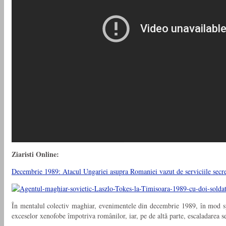
Ziaristi Online:
Decembrie 1989: Atacul Ungariei asupra Romaniei vazut de serviciile secret
În mentalul colectiv maghiar, evenimentele din decembrie 1989, în mod spe
exceselor xenofobe împotriva românilor, iar, pe de altă parte, escaladarea s