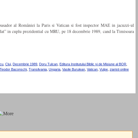
basador al României la Paris si Vatican si fost inspector MAE in jacuzzi-ul
ndat” in cuplu prezidential cu MRU, pe 18 decembrie 1989, cand la Timisoara
cu
,
Cluj
,
Decembrie 1989
,
Doru Tulcan
,
Editura Institutului Biblic și de Misiune al BOR
,
Teodor Baconschi
,
Transilvania
,
Ungaria
,
Vasile Burulean
,
Vatican
,
Vulpe
,
ziaristi online