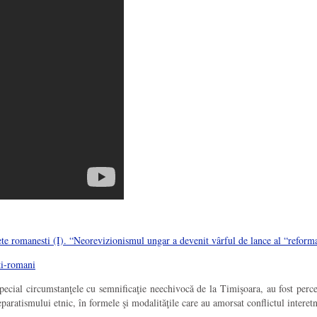
e romanesti (I). “Neorevizionismul ungar a devenit vârful de lance al “reforma
cial circumstanţele cu semnificaţie neechivocă de la Timişoara, au fost percep
eparatismului etnic, în formele şi modalităţile care au amorsat conflictul intere