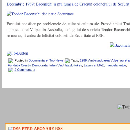
Decembrie 1989: Baconschi ii multumea de Craciun colonelului de Securitate
Fostului consilier pe problemele de culte si cultura ale Presedintelui T
ambasadoarei Vulpe din Australia, teologului de serviciu Teodor Baconschi
se murea, ii ardea de felicitat coloneii de Securitate ai RSR.
Posted in
Documentare
,
Top News
Tags:
1989
,
Ambasadoarea Vulpe
,
aurel 
Fundatia Crestin Democrata
,
Iulian Vlad
,
laszlo tokes
,
Lazurca
,
MAE
,
manuela vulpe
,
m
2 Comments »
ABONARE RSS