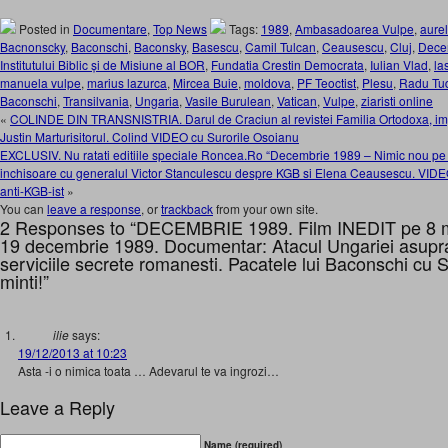
Posted in
Documentare
,
Top News
Tags:
1989
,
Ambasadoarea Vulpe
,
aure
Bacnonscky
,
Baconschi
,
Baconsky
,
Basescu
,
Camil Tulcan
,
Ceausescu
,
Cluj
,
Dece
Institutului Biblic și de Misiune al BOR
,
Fundatia Crestin Democrata
,
Iulian Vlad
,
la
manuela vulpe
,
marius lazurca
,
Mircea Buie
,
moldova
,
PF Teoctist
,
Plesu
,
Radu Tu
Baconschi
,
Transilvania
,
Ungaria
,
Vasile Burulean
,
Vatican
,
Vulpe
,
ziaristi online
«
COLINDE DIN TRANSNISTRIA. Darul de Craciun al revistei Familia Ortodoxa, im
Justin Marturisitorul. Colind VIDEO cu Surorile Osoianu
EXCLUSIV. Nu ratati editiile speciale Roncea.Ro “Decembrie 1989 – Nimic nou pe Fr
inchisoare cu generalul Victor Stanculescu despre KGB si Elena Ceausescu. VIDEO
anti-KGB-ist
»
You can
leave a response
, or
trackback
from your own site.
2 Responses to “DECEMBRIE 1989. Film INEDIT pe 8 m
19 decembrie 1989. Documentar: Atacul Ungariei asupr
serviciile secrete romanesti. Pacatele lui Baconschi cu 
minti!”
ilie
says:
19/12/2013 at 10:23
Asta -i o nimica toata … Adevarul te va ingrozi…
Leave a Reply
Name (required)