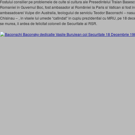
Fostului consilier pe problemele de culte si cultura ale Presedintelui Traian Basescu
Romaniei in Guvernul Boc, fost ambasador al României la Paris si Vatican si fost i
ambasadoarei Vulpe din Australia, teologului de serviciu Teodor Baconschi – nas
Chisinau – , in visele lui umede “catindat” in cuplu prezidential cu MRU, pe 18 de
se murea, ii ardea de felicitat coloneii de Securitate ai RSR.