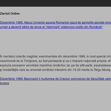
Ziaristi Online:
Decembrie 1989: Atacul Ungariei asupra Romaniei vazut de serviciile secrete roman
ungar a devenit vârful de lance al “reformarii” sistemului politic din România”
În mentalul colectiv maghiar, evenimentele din decembrie 1989, în mod special cir
neechivocă de la Timişoara, au fost percepute şi ca o mişcare naţională proprie, do
explozia exceselor xenofobe împotriva românilor, iar, pe de altă parte, escaladarea
şi modalităţile care au amorsat conflictul interetnic din 19-20 martie la Târgu Mureş
Decembrie 1989: Baconschi ii multumea de Craciun colonelului de Securitate care il
Inviere