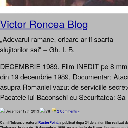
Victor Roncea Blog
„Adevarul ramane, oricare ar fi soarta
slujitorilor sai" – Gh. I. B.
DECEMBRIE 1989. Film INEDIT pe 8 mm d
din 19 decembrie 1989. Documentar: Atacu
asupra Romaniei vazut de serviciile secret
Pacatele lui Baconschi cu Securitatea: Sa 
December 19th, 2013
VR
2 Comments »
Camil Tulcan, creatorul
RasterPoint,
a publicat dupa 24 de ani un film realizat de
Timisoara, in ziua de 19 decembrie 1989, pe o pelicula de 8 mm. Il prezentam aic