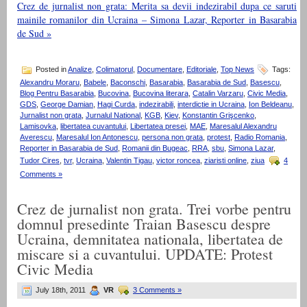
Crez de jurnalist non grata: Merita sa devii indezirabil dupa ce saruti
mainile romanilor din Ucraina – Simona Lazar, Reporter in Basarabia
de Sud »
Posted in
Analize
,
Colimatorul
,
Documentare
,
Editoriale
,
Top News
Tags:
Alexandru Moraru
,
Babele
,
Baconschi
,
Basarabia
,
Basarabia de Sud
,
Basescu
,
Blog Pentru Basarabia
,
Bucovina
,
Bucovina literara
,
Catalin Varzaru
,
Civic Media
,
GDS
,
George Damian
,
Hagi Curda
,
indezirabili
,
interdictie in Ucraina
,
Ion Beldeanu
,
Jurnalist non grata
,
Jurnalul National
,
KGB
,
Kiev
,
Konstantin Grişcenko
,
Lamisovka
,
libertatea cuvantului
,
Libertatea presei
,
MAE
,
Maresalul Alexandru
Averescu
,
Maresalul Ion Antonescu
,
persona non grata
,
protest
,
Radio Romania
,
Reporter in Basarabia de Sud
,
Romanii din Bugeac
,
RRA
,
sbu
,
Simona Lazar
,
Tudor Cires
,
tvr
,
Ucraina
,
Valentin Tigau
,
victor roncea
,
ziaristi online
,
ziua
4
Comments »
Crez de jurnalist non grata. Trei vorbe pentru
domnul presedinte Traian Basescu despre
Ucraina, demnitatea nationala, libertatea de
miscare si a cuvantului. UPDATE: Protest
Civic Media
July 18th, 2011
VR
3 Comments »