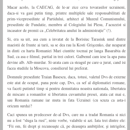
Macar acolo, la CAECAG, de le-ar zice ceva tovarasilor ucraineni,
daca-si va gasi putin timp, printre multiplele sale responsabilitati de
prim-vicepresedinte al Partidului, arhitect al Muzeul Comunismului,
presedinte de Fundatie, membru al Colegiului lui Plesu, J’acuzzist si
incasator de premii ca „Celebritatea anului în administrație” (!).
Si, era sa uit, asa cum a invatat de la Borisiuc Tarasiuk unul dintre
maeistii de frunte ai tarii, sa se dea rau la Kosti Grişcenko, dar neaparat
in dinti cu harta Romaniei Mari ciuntite tocmai pe langa Basarabia de
Sud, ca asa e filmul, partial in trei culori. Galbenul cam iese la apa pana
devine alb. Alb-murdar. Si-arata cam ca steagul pe care-a jurat, cand isi
facea studiile la Moscova, consilierul lui preferat.
Domnule presedinte Traian Basescu, daca, totusi, valetul Dvs de externe
este atat de ocupat, pana peste cap, Dvs, ca sef al diplomatiei romane,
va faceti putintel timp si pentru demnitatea noastra nationala, libertatea
de miscare a romanilor si libertatea cuvantului presei, atata cat mai e,
sau Romania ramane iar muta in fata Ucrainei (cu scuza ca asta-i
oricum surda)?
Caci spunea un predecesor de-al Dvs, care nu a tradat Romania si nici
nu a fost “sluga la rusi”, niste vorbe, valabile si azi. Iata trei dintre ele:
“Fii om, fii drept şi recunoaşte că, pe deasupra ambiţiilor, şi intrigilor,