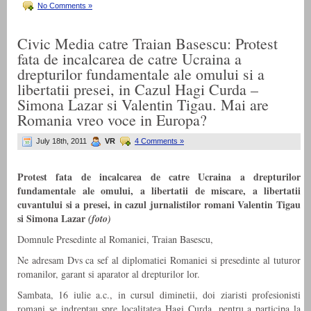
No Comments »
Civic Media catre Traian Basescu: Protest
fata de incalcarea de catre Ucraina a
drepturilor fundamentale ale omului si a
libertatii presei, in Cazul Hagi Curda –
Simona Lazar si Valentin Tigau. Mai are
Romania vreo voce in Europa?
July 18th, 2011
VR
4 Comments »
Protest fata de incalcarea de catre Ucraina a drepturilor
fundamentale ale omului, a libertatii de miscare, a libertatii
cuvantului si a presei, in cazul jurnalistilor romani Valentin Tigau
si Simona Lazar
(foto)
Domnule Presedinte al Romaniei, Traian Basescu,
Ne adresam Dvs ca sef al diplomatiei Romaniei si presedinte al tuturor
romanilor, garant si aparator al drepturilor lor.
Sambata, 16 iulie a.c., in cursul diminetii, doi ziaristi profesionisti
romani se indreptau spre localitatea Hagi Curda, pentru a participa la