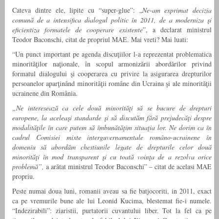
Cateva dintre ele, lipite cu “super-glue”: „
Ne-am exprimat decizia
comună de
a intensifica dialogul politic în 2011, de a moderniza şi
eficientiza formatele de cooperare existente
”, a declarat ministrul
Teodor Baconschi, citat de propriul MAE. Mai vreti? Mai luati:
“Un punct important pe agenda discuţiilor l-a reprezentat problematica
minorităţilor naţionale, în scopul armonizării abordărilor privind
formatul dialogului şi cooperarea cu privire la asigurarea drepturilor
persoanelor aparţinând minorităţii române din Ucraina şi ale minorităţii
ucrainene din România.
„Ne interesează ca cele două minorităţi să se bucure de drepturi
europene, la aceleaşi standarde şi să discutăm fără prejudecăţi despre
modalităţile în care putem să îmbunătăţim situaţia lor. Ne dorim ca în
cadrul Comisiei mixte interguvernamentale româno-ucrainene în
domeniu să abordăm chestiunile legate de drepturile celor două
minorităţi în mod transparent şi cu toată voinţa de a rezolva orice
problemă”,
a arătat ministrul Teodor Baconschi” – citat de acelasi MAE
propriu.
Peste numai doua luni, romanii aveau sa fie batjocoriti, in 2011, exact
ca pe vremurile bune ale lui Leonid Kucima, blestemat fie-i numele.
“Indezirabili”: ziaristii, purtatorii cuvantului liber. Tot la fel ca pe