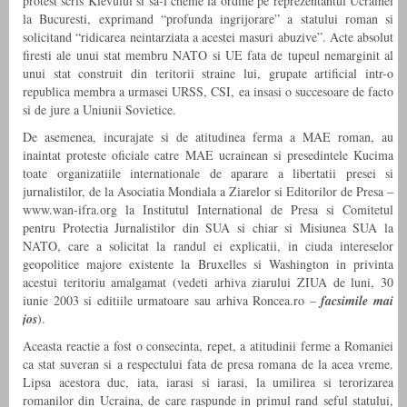
protest scris Kievului si sa-l cheme la ordine pe reprezentantul Ucrainei
la Bucuresti, exprimand “profunda ingrijorare” a statului roman si
solicitand “ridicarea neintarziata a acestei masuri abuzive”. Acte absolut
firesti ale unui stat membru NATO si UE fata de tupeul nemarginit al
unui stat construit din teritorii straine lui, grupate artificial intr-o
republica membra a urmasei URSS, CSI, ea insasi o succesoare de facto
si de jure a Uniunii Sovietice.
De asemenea, incurajate si de atitudinea ferma a MAE roman, au
inaintat proteste oficiale catre MAE ucrainean si presedintele Kucima
toate organizatiile internationale de aparare a libertatii presei si
jurnalistilor, de la Asociatia Mondiala a Ziarelor si Editorilor de Presa –
www.wan-ifra.org la Institutul International de Presa si Comitetul
pentru Protectia Jurnalistilor din SUA si chiar si Misiunea SUA la
NATO, care a solicitat la randul ei explicatii, in ciuda intereselor
geopolitice majore existente la Bruxelles si Washington in privinta
acestui teritoriu amalgamat (vedeti arhiva ziarului ZIUA de luni, 30
iunie 2003 si editiile urmatoare sau arhiva Roncea.ro –
facsimile mai
jos
).
Aceasta reactie a fost o consecinta, repet, a atitudinii ferme a Romaniei
ca stat suveran si a respectului fata de presa romana de la acea vreme.
Lipsa acestora duc, iata, iarasi si iarasi, la umilirea si terorizarea
romanilor din Ucraina, de care raspunde in primul rand seful statului,