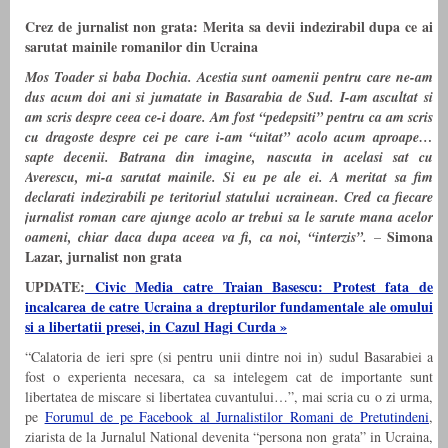
Crez de jurnalist non grata: Merita sa devii indezirabil dupa ce ai
sarutat mainile romanilor din Ucraina
Mos Toader si baba Dochia. Acestia sunt oamenii pentru care ne-am
dus acum doi ani si jumatate in Basarabia de Sud. I-am ascultat si
am scris despre ceea ce-i doare. Am fost “pedepsiti” pentru ca am scris
cu dragoste despre cei pe care i-am “uitat” acolo acum aproape…
sapte decenii. Batrana din imagine, nascuta in acelasi sat cu
Averescu, mi-a sarutat mainile. Si eu pe ale ei. A meritat sa fim
declarati indezirabili pe teritoriul statului ucrainean. Cred ca fiecare
jurnalist roman care ajunge acolo ar trebui sa le sarute mana acelor
Simona
oameni, chiar daca dupa aceea va fi, ca noi, “interzis”.
–
Lazar, jurnalist non grata
UPDATE:
Civic Media catre Traian Basescu: Protest fata de
incalcarea de catre Ucraina a drepturilor fundamentale ale omului
si a libertatii presei, in Cazul Hagi Curda »
“Calatoria de ieri spre (si pentru unii dintre noi in) sudul Basarabiei a
fost o experienta necesara, ca sa intelegem cat de importante sunt
libertatea de miscare si libertatea cuvantului…”, mai scria cu o zi urma,
pe
Forumul de pe Facebook al Jurnalistilor Romani de Pretutindeni
,
ziarista de la Jurnalul National devenita “persona non grata” in Ucraina,