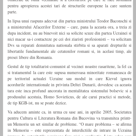
pentru apropierea acestei tari de structurile europene la care suntem
parte.
In lipsa unui raspuns adecvat din partea ministrului Teodor Baconschi si
a ministerului Afacerilor Externe – care, pana la aceasta ora, a treia zi
dupa incident, nu au binevoit nici sa solicite scuze din partea Ucrainei si
nici macar sa-i contacteze pe cei doi ziaristi profesionisti – va solicitam
Dvs sa reparati demnitatea nationala stirbita si sa aparati drepturile si
libertatile fundamentale ale cetatenilor romani si, in acelasi timp, ale
presei libere din Romania.
Gestul de tip totalitarist-comunist al vecinei noastre rasaritene, la fel ca
si tratamentul la care este supusa numeroasa minoritate romaneasca de
pe teritoriul actualei Ucraine sau modul in care Kievul ignora
acordurile internationale in privinta Deltei Dunarii, dovedesc ca aceasta
tara este inca profund ancorata in mentalitatea sistemului bolsevic si a
produsului acestuia, Homo Sovieticus, de ale carui practici si metode,
de tip KGB-ist, nu se poate dezice.
Va aducem aminte ca, in urma cu sase ani, in aprilie 2005, Societatea
pentru Cultura si Literatura Romana din Bucovina va transmitea printr-
un Memoriu un set similar de probleme. “O mare problema – se afirma
in Memoriu – este reprezentata de interdictiile de intrare in Ucraina