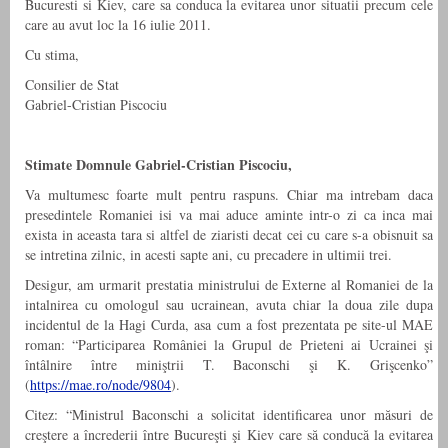
Bucuresti si Kiev, care sa conduca la evitarea unor situatii precum cele
care au avut loc la 16 iulie 2011.
Cu stima,
Consilier de Stat
Gabriel-Cristian Piscociu
Stimate Domnule Gabriel-Cristian Piscociu,
Va multumesc foarte mult pentru raspuns. Chiar ma intrebam daca
presedintele Romaniei isi va mai aduce aminte intr-o zi ca inca mai
exista in aceasta tara si altfel de ziaristi decat cei cu care s-a obisnuit sa
se intretina zilnic, in acesti sapte ani, cu precadere in ultimii trei.
Desigur, am urmarit prestatia ministrului de Externe al Romaniei de la
intalnirea cu omologul sau ucrainean, avuta chiar la doua zile dupa
incidentul de la Hagi Curda, asa cum a fost prezentata pe site-ul MAE
roman: “Participarea României la Grupul de Prieteni ai Ucrainei şi
întâlnire între miniştrii T. Baconschi şi K. Grişcenko”
(
https://mae.ro/node/9804
).
Citez: “Ministrul Baconschi a solicitat identificarea unor măsuri de
creştere a încrederii între Bucureşti şi Kiev care să conducă la evitarea