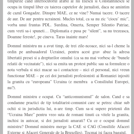
timpurile cand interlocutorul afabil al lui Iliescu si Constantinescu se
ocupa in timpul liber cu taierea capetelor de jurnalisti, daca ne amintim
de cazul Gongadze. Dinspre MAE, ce ne vine? Numai tacere. O tacere
de aur. De aur pentru ucraineni. Mucles total, ca sa nu zic “ciocu’ mic”,
vorba unui fruntas PDL. Surdina, Omerta, Semper Silentio Patriae,
cum vreti sa-i spuneti… Diplomatia e pusa pe “silent”, sa nu trezeasca,
Doamne fereste!, pe cineva. Taras inainte mars!
Domnul ministru nu a avut timp, de trei zile-ncoace, nici sa-l cheme la
ordin pe ambasadorul Ucrainei, pentru acest grav abuz la adresa
libertatii presei si a drepturilor omului (ca sa nu mai vorbesc de “bunele
relatii de vecinatate”), nici sa emita un protest public sau sa formuleze o
nota verbala si nici macar sa-i contacteze – nici el personal, nici vreun
functionar MAE – pe cei doi jurnalisti profesionisti ai Romaniei injositi
la granita cu “europeana” Ucraina (e membra a Consiliului Europei,
nu?).
Domnul ministru e ocupat. Cu “anticomunismul” de salon. Cand e sa
condamne practici de tip totalitarist-comunist care se petrec chiar sub
ochii si in jurisdictia lui, n-are timp. Cum sa-si supere prietenii din
“Ucraina Mare” pentru vreo suta de romani tinuti ca vitele la granita,
inchisi in autocar, si doi jurnalisti amarati? Cu ce e ocupat domnul
ministru? Domnul ministru merge la CAE si CAG (Consiliile Afaceri
Externe şi Afaceri Generale de la Bruxelles). Tocmai isi facea bagajul.