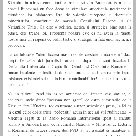
Kievului la adresa comunitatilor romanesti din Basarabia istorica si
nordul Bucovinei nu face decat sa stimuleze autoritatile ucrainene in
atitudinea lor sfidatoare fata de valorile europene si drepturile
minoritatilor, consfintite de normele Consiliului Europei si ale
Natiunilor Unite. Ca este o politica tactica si strategica bine pusa la
punct, este treaba lor. Problema noastra este ca nu avem la randul
nostru nici un raspuns de ordin tactic si strategic in fata unor asemenea
provocari.
La ce foloseste “identificarea masurilor de crestere a increderii” daca
drepturile celor doi jurnalisti romani – dupa cum sunt inscrise in
Declaratia Universala a Drepturilor Omului si Constitutia Romaniei –
raman incalcate iar institutia de stat insarcinata sa ii apere, prin insasi
misiunea existentei sale – din banii contribuabililor! -, a tacut, a tacut si
iar a tacut?!
Nu in ultimul rand tin sa va amintesc ca, intr-un caz similar, al
declararii mele drept “persona non grata” de catre autoritatile de la
Kiev, in “era” Kucima, tot ca urmare a unor articole de presa, la fel ca
in cazul celor doi ziaristi “pedepsiti” acum in acelasi stil rudimentar –
Valentin Tigau de la Radio Romania International (post al statului
roman) si Simona Lazar de la Jurnalul National – Ministrul de Externe
al Romaniei de la acea vreme, desi PSD-ist, nu a ezitat sa inainteze un