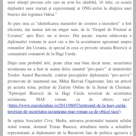
unor situaţii precum cele care au avut loc sâmbătă, 16 iulie, cu ocazia
deplasării unor ziarişti şi reprezentanţi ai ONG-urilor la sfinţirea unei
biserici din regiunea Odesa.”
Se pare insa ca “identificarea masurilor de crestere a increderii” a fost
eficienta, dar numai intr-un singur sens, de la “Grupul de Prieteni ai
Ucrainei” spre Kiev, nu si invers. Din pacate, reactia edulcorata a
diplomatiei romane in acest caz a dus la accentuarea agresiunii asupra
romanilor din Ucraina, in special in ceea ce priveste situatia Bisericii si
comunitatii romanesti de la Hagi Curda.
Dupa cum probabil stiti, poate chiar mai bine decat mine, securitatea
ucraineana nu a luat in seama deloc enuntul “pro-pasiv” al ministrului
Teodor Anatol Baconschi, contrar preceptelor diplomatiei “pro-active”
promovate de inaintasul sau, Mihai Razvan Ungureanu. Iata un articol
pe aceasta tema, preluat de Ziaristi Online de la Jurnal de Chisinau:
“Epitropul Bisericii de la Hagi Curda terorizat de securitatea
ucraineana. MAE roman, ca de obicei, tace”
(
https://www.ziaristionline.ro/2011/08/07/epitropul-de-la-hagi-curda-
terorizat-de-securitatea-ucraineana-mae-roman-ca-de-obicei-tace/
).
In opinia Asociatiei Civic Media, autoarea protestului inaintat sefului
statul roman, domnul Traian Basescu, atitudinea umila a actualilor
reprezentanti ai diplomatiei de la Bucuresti fata de politica agresiva a