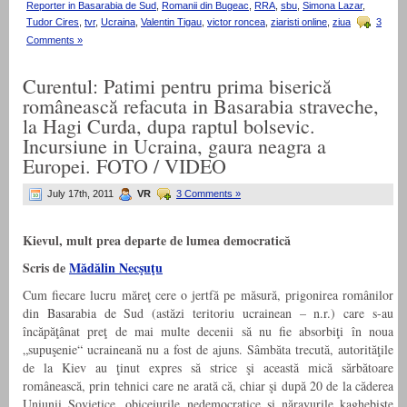
Reporter in Basarabia de Sud
,
Romanii din Bugeac
,
RRA
,
sbu
,
Simona Lazar
,
Tudor Cires
,
tvr
,
Ucraina
,
Valentin Tigau
,
victor roncea
,
ziaristi online
,
ziua
3
Comments »
Curentul: Patimi pentru prima biserică
românească refacuta in Basarabia straveche,
la Hagi Curda, dupa raptul bolsevic.
Incursiune in Ucraina, gaura neagra a
Europei. FOTO / VIDEO
July 17th, 2011
VR
3 Comments »
Kievul, mult prea departe de lumea democratică
Scris de
Mădălin Necşuţu
Cum fiecare lucru măreţ cere o jertfă pe măsură, prigonirea românilor
din Basarabia de Sud (astăzi teritoriu ucrainean – n.r.) care s-au
încăpăţânat preţ de mai multe decenii să nu fie absorbiţi în noua
„supuşenie“ ucraineană nu a fost de ajuns. Sâmbăta trecută, autorităţile
de la Kiev au ţinut expres să strice şi această mică sărbătoare
românească, prin tehnici care ne arată că, chiar şi după 20 de la căderea
Uniunii Sovietice, obiceiurile nedemocratice şi năravurile kaghebiste