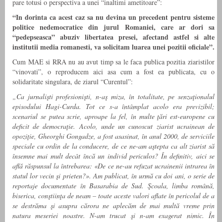
pare totusi o perspectiva a unei “inaltimi ametitoare”:
“In dorinta ca acest caz sa nu devina un precedent pentru sisteme
politice nedemocratice din jurul Romaniei, care ar dori sa
“pedepseasca” abuziv libertatea presei, afectand astfel si alte
institutii media romanesti, va solicitam luarea unei pozitii oficiale”.
Cum MAE si RRA nu au avut timp sa le faca publica pozitia ziaristilor
“vinovati”, o reproducem aici asa cum a fost ea publicata, cu o
solidaritate singulara, de ziarul “Curentul”:
„Ca jurnalişti profesionişti, n-aş miza, în totalitate, pe senzaţionalul
episodului Hagi-Curda. Tot ce s-a întâmplat acolo era previzibil;
scenariul se putea scrie, aproape la fel, în multe ţări est-europene cu
deficit de democraţie. Acolo, unde un cunoscut ziarist ucrainean de
opoziţie, Gheorghi Gongadze, a fost asasinat, în anul 2000, de serviciile
speciale cu ordin de la conducere, de ce ne-am aştepta ca alt ziarist să
însemne mai mult decât încă un individ periculos? În definitiv, aici se
află răspunsul la întrebarea: «De ce ne-au refuzat ucrainenii intrarea în
statul lor vecin şi prieten?». Am publicat, în urmă cu doi ani, o serie de
reportaje documentate în Basarabia de Sud. Şcoala, limba română,
biserica, conştiinţa de neam – toate aceste valori aflate în pericolul de a
se destrăma şi asupra cărora ne aplecăm de mai multă vreme prin
natura meseriei noastre. N-am trucat şi n-am exagerat nimic. În