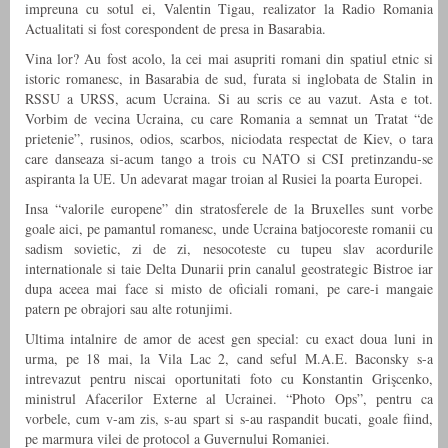
impreuna cu sotul ei, Valentin Tigau, realizator la Radio Romania
Actualitati si fost corespondent de presa in Basarabia.
Vina lor? Au fost acolo, la cei mai asupriti romani din spatiul etnic si
istoric romanesc, in Basarabia de sud, furata si inglobata de Stalin in
RSSU a URSS, acum Ucraina. Si au scris ce au vazut. Asta e tot.
Vorbim de vecina Ucraina, cu care Romania a semnat un Tratat “de
prietenie”, rusinos, odios, scarbos, niciodata respectat de Kiev, o tara
care danseaza si-acum tango a trois cu NATO si CSI pretinzandu-se
aspiranta la UE. Un adevarat magar troian al Rusiei la poarta Europei.
Insa “valorile europene” din stratosferele de la Bruxelles sunt vorbe
goale aici, pe pamantul romanesc, unde Ucraina batjocoreste romanii cu
sadism sovietic, zi de zi, nesocoteste cu tupeu slav acordurile
internationale si taie Delta Dunarii prin canalul geostrategic Bistroe iar
dupa aceea mai face si misto de oficiali romani, pe care-i mangaie
patern pe obrajori sau alte rotunjimi.
Ultima intalnire de amor de acest gen special: cu exact doua luni in
urma, pe 18 mai, la Vila Lac 2, cand seful M.A.E. Baconsky s-a
intrevazut pentru niscai oportunitati foto cu Konstantin Grişcenko,
ministrul Afacerilor Externe al Ucrainei. “Photo Ops”, pentru ca
vorbele, cum v-am zis, s-au spart si s-au raspandit bucati, goale fiind,
pe marmura vilei de protocol a Guvernului Romaniei.