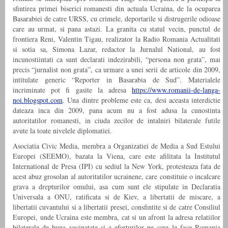
sfintirea primei biserici romanesti din actuala Ucraina, de la ocuparea
Basarabiei de catre URSS, cu crimele, deportarile si distrugerile odioase
care au urmat, si pana astazi. La granita cu statul vecin, punctul de
frontiera Reni, Valentin Tigau, realizator la Radio Romania Actualitati
si sotia sa, Simona Lazar, redactor la Jurnalul National, au fost
incunostiintati ca sunt declarati indezirabili, “persona non grata”, mai
precis “jurnalist non grata”, ca urmare a unei serii de articole din 2009,
intitulate generic “Reporter in Basarabia de Sud”. Materialele
incriminate pot fi gasite la adresa
https://www.romanii-de-langa-
noi.blogspot.com
. Una dintre probleme este ca, desi aceasta interdictie
dateaza inca din 2009, pana acum nu a fost adusa la cunostinta
autoritatilor romanesti, in ciuda zecilor de intalniri bilaterale futile
avute la toate nivelele diplomatiei.
Asociatia Civic Media, membra a Organizatiei de Media a Sud Estului
Europei (SEEMO), bazata la Viena, care este afilitata la Institutul
International de Presa (IPI) cu sediul la New York, protesteaza fata de
acest abuz grosolan al autoritatilor ucrainene, care constituie o incalcare
grava a drepturilor omului, asa cum sunt ele stipulate in Declaratia
Universala a ONU, ratificata si de Kiev, a libertatii de miscare, a
libertatii cuvantului si a libertatii presei, consfintite si de catre Consiliul
Europei, unde Ucraina este membra, cat si un afront la adresa relatiilor
bilaterale de buna vecinatate si a eforturilor pe care le face Romania