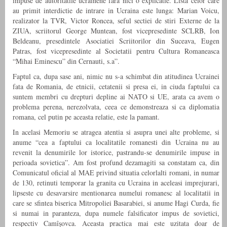
impuse de autoritatile ucrainene fara nici o explicatie. Lista celor care
au primit interdictie de intrare in Ucraina este lunga: Marian Voicu,
realizator la TVR, Victor Roncea, seful sectiei de stiri Externe de la
ZIUA, scriitorul George Muntean, fost vicepresedinte SCLRB, Ion
Beldeanu, presedintele Asociatiei Scriitorilor din Suceava, Eugen
Patras, fost vicepresedinte al Societatii pentru Cultura Romaneasca
“Mihai Eminescu” din Cernauti, s.a”.
Faptul ca, dupa sase ani, nimic nu s-a schimbat din atitudinea Ucrainei
fata de Romania, de etnicii, cetatenii si presa ei, in ciuda faptului ca
suntem membri cu drepturi depline ai NATO si UE, arata ca avem o
problema perena, nerezolvata, ceea ce demonstreaza si ca diplomatia
romana, cel putin pe aceasta relatie, este la pamant.
In acelasi Memoriu se atragea atentia si asupra unei alte probleme, si
anume “cea a faptului ca localitatile romanesti din Ucraina nu au
revenit la denumirile lor istorice, pastrandu-se denumirile impuse in
perioada sovietica”. Am fost profund dezamagiti sa constatam ca, din
Comunicatul oficial al MAE privind situatia celorlalti romani, in numar
de 130, retinuti temporar la granita cu Ucraina in aceleasi imprejurari,
lipseste cu desavarsire mentionarea numelui romanesc al localitatii in
care se sfintea biserica Mitropoliei Basarabiei, si anume Hagi Curda, fie
si numai in paranteza, dupa numele falsificator impus de sovietici,
respectiv Camîşovca. Aceasta practica mai este uzitata doar de