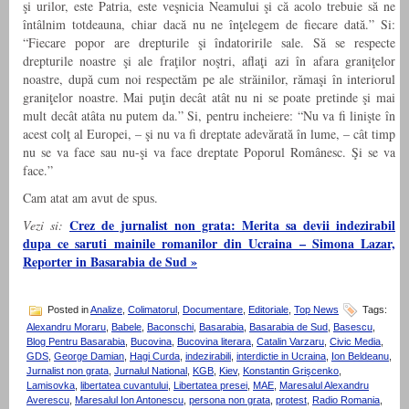
şi urilor, este Patria, este veşnicia Neamului şi că acolo trebuie să ne
întâlnim totdeauna, chiar dacă nu ne înţelegem de fiecare dată.” Si:
“Fiecare popor are drepturile şi îndatoririle sale. Să se respecte
drepturile noastre şi ale fraţilor noştri, aflaţi azi în afara graniţelor
noastre, după cum noi respectăm pe ale străinilor, rămaşi în interiorul
graniţelor noastre. Mai puţin decât atât nu ni se poate pretinde şi mai
mult decât atâta nu putem da.” Si, pentru incheiere: “Nu va fi linişte în
acest colţ al Europei, – şi nu va fi dreptate adevărată în lume, – cât timp
nu se va face sau nu-şi va face dreptate Poporul Românesc. Şi se va
face.”
Cam atat am avut de spus.
Crez de jurnalist non grata: Merita sa devii indezirabil
Vezi si:
dupa ce saruti mainile romanilor din Ucraina – Simona Lazar,
Reporter in Basarabia de Sud »
Posted in
Analize
,
Colimatorul
,
Documentare
,
Editoriale
,
Top News
Tags:
Alexandru Moraru
,
Babele
,
Baconschi
,
Basarabia
,
Basarabia de Sud
,
Basescu
,
Blog Pentru Basarabia
,
Bucovina
,
Bucovina literara
,
Catalin Varzaru
,
Civic Media
,
GDS
,
George Damian
,
Hagi Curda
,
indezirabili
,
interdictie in Ucraina
,
Ion Beldeanu
,
Jurnalist non grata
,
Jurnalul National
,
KGB
,
Kiev
,
Konstantin Grişcenko
,
Lamisovka
,
libertatea cuvantului
,
Libertatea presei
,
MAE
,
Maresalul Alexandru
Averescu
,
Maresalul Ion Antonescu
,
persona non grata
,
protest
,
Radio Romania
,