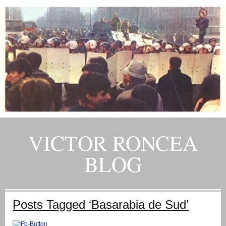
VICTOR RONCEA
BLOG
„ADEVARUL RAMANE, ORICARE AR FI SOARTA SLUJITORILOR SAI" – GH. I. B.
Posts Tagged ‘Basarabia de Sud’