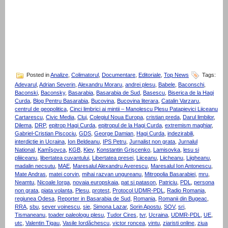
Posted in
Analize
,
Colimatorul
,
Documentare
,
Editoriale
,
Top News
Tags:
Adevarul
,
Adrian Severin
,
Alexandru Moraru
,
andrei plesu
,
Babele
,
Baconschi
,
Baconski
,
Baconsky
,
Basarabia
,
Basarabia de Sud
,
Basescu
,
Biserica de la Hagi
Curda
,
Blog Pentru Basarabia
,
Bucovina
,
Bucovina literara
,
Catalin Varzaru
,
centrul de geopolitica
,
Cinci limbrici ai mintii – Manolescu Plesu Patapievici Liiceanu
Cartarescu
,
Civic Media
,
Cluj
,
Colegiul Noua Europa
,
cristian preda
,
Darul limbilor
,
Dilema
,
DRP
,
epitrop Hagi Curda
,
epitropul de la Hagi Curda
,
extremism maghiar
,
Gabriel-Cristian Piscociu
,
GDS
,
George Damian
,
Hagi Curda
,
indezirabili
,
interdictie in Ucraina
,
Ion Beldeanu
,
IPS Petru
,
Jurnalist non grata
,
Jurnalul
National
,
Kamîşovca
,
KGB
,
Kiev
,
Konstantin Grişcenko
,
Lamisovka
,
lesu si
pliiiceanu
,
libertatea cuvantului
,
Libertatea presei
,
Liiceanu
,
Liicheanu
,
Liigheanu
,
madalin necsutu
,
MAE
,
Maresalul Alexandru Averescu
,
Maresalul Ion Antonescu
,
Mate Andras
,
matei corvin
,
mihai razvan ungureanu
,
Mitropolia Basarabiei
,
mru
,
Neamtu
,
Nicoale Iorga
,
novaia europskaia
,
pat si patason
,
Patriciu
,
PDL
,
persona
non grata
,
piata volanta
,
Plesu
,
protest
,
Protocol UDMR-PDL
,
Radio Romania
,
regiunea Odesa
,
Reporter in Basarabia de Sud
,
Romania
,
Romanii din Bugeac
,
RRA
,
sbu
,
sever voinescu
,
sie
,
Simona Lazar
,
Sorin Apostu
,
SOV
,
sri
,
Tismaneanu
,
toader paleologu plesu
,
Tudor Cires
,
tvr
,
Ucraina
,
UDMR-PDL
,
UE
,
utc
,
Valentin Tigau
,
Vasile Iordăchescu
,
victor roncea
,
vintu
,
ziaristi online
,
ziua