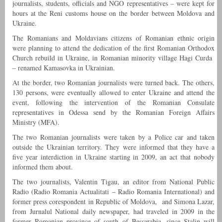
journalists, students, officials and NGO representatives – were kept for
hours at the Reni customs house on the border between Moldova and
Ukraine.
The Romanians and Moldavians citizens of Romanian ethnic origin
were planning to attend the dedication of the first Romanian Orthodox
Church rebuild in Ukraine, in Romanian minority village Hagi Curda
– renamed Kamasovka in Ukrainian.
At the border, two Romanian journalists were turned back. The others,
130 persons, were eventually allowed to enter Ukraine and attend the
event, following the intervention of the Romanian Consulate
representatives in Odessa send by the Romanian Foreign Affairs
Ministry (MFA).
The two Romanian journalists were taken by a Police car and taken
outside the Ukrainian territory. They were informed that they have a
five year interdiction in Ukraine starting in 2009, an act that nobody
informed them about.
The two journalists, Valentin Tigau, an editor from National Public
Radio (Radio Romania Actualitati – Radio Romania International) and
former press corespondent in Republic of Moldova, and Simona Lazar,
from Jurnalul National daily newspaper, had traveled in 2009 in the
former Romanian province of south of Bessarabia, since Stalin will