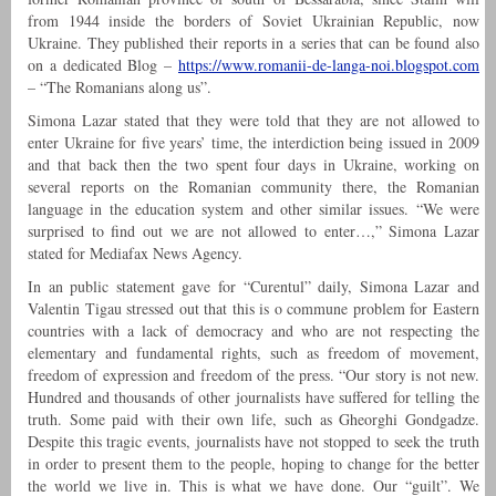
from 1944 inside the borders of Soviet Ukrainian Republic, now
Ukraine. They published their reports in a series that can be found also
on a dedicated Blog –
https://www.romanii-de-langa-
noi.blogspot.com
– “The Romanians along us”.
Simona Lazar stated that they were told that they are not allowed to
enter Ukraine for five years’ time, the interdiction being issued in 2009
and that back then the two spent four days in Ukraine, working on
several reports on the Romanian community there, the Romanian
language in the education system and other similar issues. “We were
surprised to find out we are not allowed to enter…,” Simona Lazar
stated for Mediafax News Agency.
In an public statement gave for “Curentul” daily, Simona Lazar and
Valentin Tigau stressed out that this is o commune problem for Eastern
countries with a lack of democracy and who are not respecting the
elementary and fundamental rights, such as freedom of movement,
freedom of expression and freedom of the press. “Our story is not new.
Hundred and thousands of other journalists have suffered for telling the
truth. Some paid with their own life, such as Gheorghi Gondgadze.
Despite this tragic events, journalists have not stopped to seek the truth
in order to present them to the people, hoping to change for the better
the world we live in. This is what we have done. Our “guilt”. We