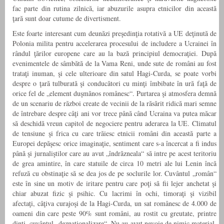
fac parte din rutina zilnică, iar abuzurile asupra etnicilor din această
ţară sunt doar cutume de divertisment.
Este foarte interesant cum deunăzi preşedinţia rotativă a UE deţinută de
Polonia milita pentru accelerarea procesului de includere a Ucrainei în
rândul ţărilor europene care au la bază principiul democraţiei. După
evenimentele de sâmbătă de la Vama Reni, unde sute de români au fost
trataţi inuman, şi cele ulterioare din satul Hagi-Curda, se poate vorbi
despre o ţară tulburată şi conducători cu minţi îmbibate în ură faţă de
orice fel de „element duşmănos românesc“. Purtarea şi atmosfera demnă
de un scenariu de război create de vecinii de la răsărit ridică mari semne
de întrebare despre câţi ani vor trece până când Ucraina va putea măcar
să deschidă vreun capitol de negociere pentru aderarea la UE. Climatul
de tensiune şi frica cu care trăiesc etnicii români din această parte a
Europei depăşesc orice imaginaţie, sentiment care s-a încercat a fi indus
până şi jurnaliştilor care au avut „îndrăzneala“ să intre pe acest teritoriu
de grea amintire, în care statuile de circa 10 metri ale lui Lenin încă
refuză cu obstinaţie să se dea jos de pe soclurile lor. Cuvântul „român“
este în sine un motiv de iritare pentru care poţi să fii lejer anchetat şi
chiar abuzat fizic şi psihic. Cu lacrimi în ochi, timoraţi şi vizibil
afectaţi, câţiva curajoşi de la Hagi-Curda, un sat românesc de 4.000 de
oameni din care peste 90% sunt români, au rostit cu greutate, printre
dinţi, cuvântul „deznaţionalizare“. Nu au avut nevoie de nimic material,