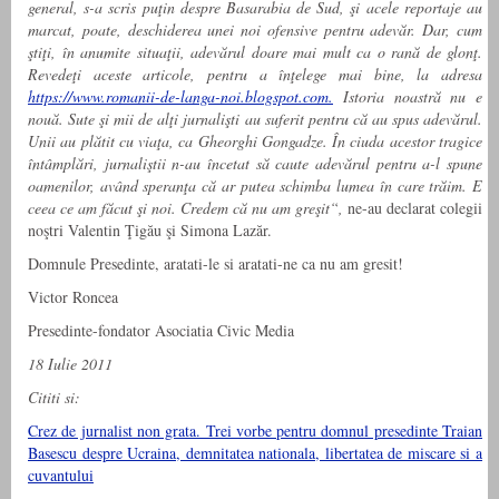
general, s-a scris puţin despre Basarabia de Sud, şi acele reportaje au
marcat, poate, deschiderea unei noi ofensive pentru adevăr. Dar, cum
ştiţi, în anumite situaţii, adevărul doare mai mult ca o rană de glonţ.
Revedeţi aceste articole, pentru a înţelege mai bine, la adresa
https://www.romanii-de-langa-noi.blogspot.com.
Istoria noastră nu e
nouă. Sute şi mii de alţi jurnalişti au suferit pentru că au spus adevărul.
Unii au plătit cu viaţa, ca Gheorghi Gongadze. În ciuda acestor tragice
întâmplări, jurnaliştii n-au încetat să caute adevărul pentru a-l spune
oamenilor, având speranţa că ar putea schimba lumea în care trăim. E
ceea ce am făcut şi noi. Credem că nu am greşit“,
ne-au declarat colegii
noştri Valentin Ţigău şi Simona Lazăr.
Domnule Presedinte, aratati-le si aratati-ne ca nu am gresit!
Victor Roncea
Presedinte-fondator Asociatia Civic Media
18 Iulie 2011
Cititi si:
Crez de jurnalist non grata. Trei vorbe pentru domnul presedinte Traian
Basescu despre Ucraina, demnitatea nationala, libertatea de miscare si a
cuvantului