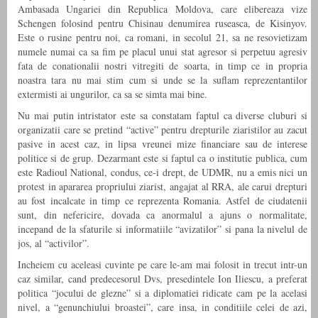
Ambasada Ungariei din Republica Moldova, care elibereaza vize
Schengen folosind pentru Chisinau denumirea ruseasca, de Kisinyov.
Este o rusine pentru noi, ca romani, in secolul 21, sa ne resovietizam
numele numai ca sa fim pe placul unui stat agresor si perpetuu agresiv
fata de conationalii nostri vitregiti de soarta, in timp ce in propria
noastra tara nu mai stim cum si unde se la suflam reprezentantilor
extermisti ai ungurilor, ca sa se simta mai bine.
Nu mai putin intristator este sa constatam faptul ca diverse cluburi si
organizatii care se pretind “active” pentru drepturile ziaristilor au zacut
pasive in acest caz, in lipsa vreunei mize financiare sau de interese
politice si de grup. Dezarmant este si faptul ca o institutie publica, cum
este Radioul National, condus, ce-i drept, de UDMR, nu a emis nici un
protest in apararea propriului ziarist, angajat al RRA, ale carui drepturi
au fost incalcate in timp ce reprezenta Romania. Astfel de ciudatenii
sunt, din nefericire, dovada ca anormalul a ajuns o normalitate,
incepand de la sfaturile si informatiile “avizatilor” si pana la nivelul de
jos, al “activilor”.
Incheiem cu aceleasi cuvinte pe care le-am mai folosit in trecut intr-un
caz similar, cand predecesorul Dvs, presedintele Ion Iliescu, a preferat
politica “jocului de glezne” si a diplomatiei ridicate cam pe la acelasi
nivel, a “genunchiului broastei”, care insa, in conditiile celei de azi,