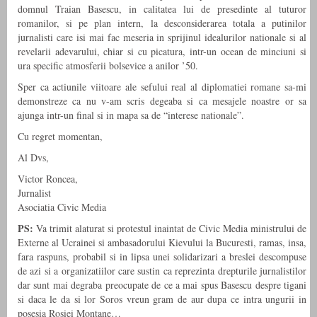
domnul Traian Basescu, in calitatea lui de presedinte al tuturor
romanilor, si pe plan intern, la desconsiderarea totala a putinilor
jurnalisti care isi mai fac meseria in sprijinul idealurilor nationale si al
revelarii adevarului, chiar si cu picatura, intr-un ocean de minciuni si
ura specific atmosferii bolsevice a anilor ’50.
Sper ca actiunile viitoare ale sefului real al diplomatiei romane sa-mi
demonstreze ca nu v-am scris degeaba si ca mesajele noastre or sa
ajunga intr-un final si in mapa sa de “interese nationale”.
Cu regret momentan,
Al Dvs,
Victor Roncea,
Jurnalist
Asociatia Civic Media
PS:
Va trimit alaturat si protestul inaintat de Civic Media ministrului de
Externe al Ucrainei si ambasadorului Kievului la Bucuresti, ramas, insa,
fara raspuns, probabil si in lipsa unei solidarizari a breslei descompuse
de azi si a organizatiilor care sustin ca reprezinta drepturile jurnalistilor
dar sunt mai degraba preocupate de ce a mai spus Basescu despre tigani
si daca le da si lor Soros vreun gram de aur dupa ce intra ungurii in
posesia Rosiei Montane…