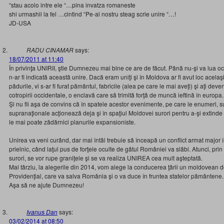
“stau acolo intre ele “…pina invatza romaneste
shi urmashii la fel …cintind “Pe-al nostru steag scrie unire “…!
JD-USA
RADU CINAMAR
says:
18/07/2011 at 11:40
În privinţa UNIRII, ştie Dumnezeu mai bine ce are de făcut. Până nu-şi va lua oc
n-ar fi indicată această unire. Dacă eram uniţi şi în Moldova ar fi avut loc acelaşi 
pădurile, vi s-ar fi furat pământul, fabricile (alea pe care le mai aveţi) şi aţi de
cotropirii occidentale, o enclavă care să trimită forţă de muncă ieftină în europa.
Şi nu fii aşa de convins că în spatele acestor evenimente, pe care le enumeri, sun
supranaţionale acţionează deja şi în spaţiul Moldovei surori pentru a-şi extin
le mai poate zădărnici planurile expansioniste.
Unirea va veni curând, dar mai întâi trebuie să înceapă un conflict armat major 
prielnic, când laţul pus de forţele oculte de gâtul României va slăbi. Atunci, pri
surori, se vor rupe graniţele şi se va realiza UNIREA cea mult aşteptată.
Mai târziu, la alegerile din 2014, vom alege la conducerea ţării un moldovean de
Providenţial, care va salva România şi o va duce în fruntea statelor pământene.
Aşa să ne ajute Dumnezeu!
Ivanus Dan
says:
03/02/2014 at 08:50