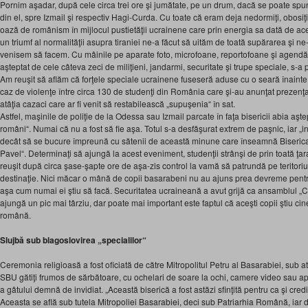
Pornim aşadar, după cele circa trei ore şi jumătate, pe un drum, dacă se poate sp
din el, spre Izmail şi respectiv Hagi-Curda. Cu toate că eram deja nedormiţi, obosiţi
oază de românism în mijlocul pustietăţii ucrainene care prin energia sa dată de ac
un triumf al normalităţii asupra tiraniei ne-a făcut să uităm de toată supărarea şi n
venisem să facem. Cu mâinile pe aparate foto, microfoane, reportofoane şi agendă
aşteptat de cele câteva zeci de miliţieni, jandarmi, securitate şi trupe speciale, s-
Am reuşit să aflăm că forţele speciale ucrainene fuseseră aduse cu o seară înainte, 
caz de violenţe între circa 130 de studenţi din România care şi-au anunţat prezenţa
atâţia cazaci care ar fi venit să restabilească „supuşenia“ în sat.
Astfel, maşinile de poliţie de la Odessa sau Izmail parcate în faţa bisericii abia aşte
români“. Numai că nu a fost să fie aşa. Totul s-a desfăşurat extrem de paşnic, iar „i
decât să se bucure împreună cu sătenii de această minune care înseamnă Biserica „S
Pavel“. Determinaţi să ajungă la acest eveniment, studenţii strânşi de prin toată ţa
reuşit după circa şase-şapte ore de aşa-zis control la vamă să patrundă pe teritoriu
destinaţie. Nici măcar o mână de copii basarabeni nu au ajuns prea devreme pentru 
aşa cum numai ei ştiu să facă. Securitatea ucraineană a avut grijă ca ansamblul „
ajungă un pic mai târziu, dar poate mai important este faptul că aceşti copii ştiu cin
română.
Slujbă sub blagoslovirea „specialilor“
Ceremonia religioasă a fost oficiată de către Mitropolitul Petru al Basarabiei, sub 
SBU gătiţi frumos de sărbătoare, cu ochelari de soare la ochi, camere video sau apa
a gâtului demnă de invidiat. „Această biserică a fost astăzi sfinţită pentru ca şi cre
Aceasta se află sub tutela Mitropoliei Basarabiei, deci sub Patriarhia Română, iar 