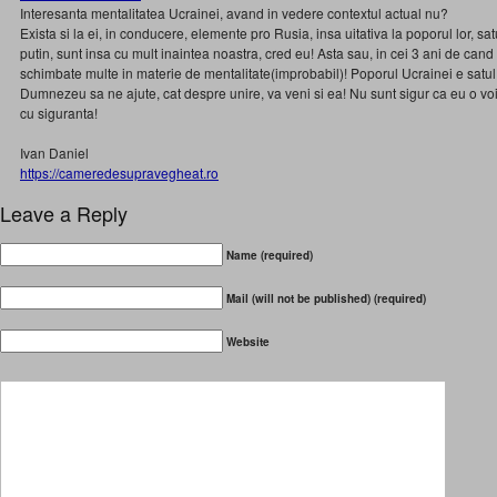
Interesanta mentalitatea Ucrainei, avand in vedere contextul actual nu?
Exista si la ei, in conducere, elemente pro Rusia, insa uitativa la poporul lor, satul!
putin, sunt insa cu mult inaintea noastra, cred eu! Asta sau, in cei 3 ani de cand 
schimbate multe in materie de mentalitate(improbabil)! Poporul Ucrainei e satul
Dumnezeu sa ne ajute, cat despre unire, va veni si ea! Nu sunt sigur ca eu o voi
cu siguranta!
Ivan Daniel
https://cameredesupravegheat.ro
Leave a Reply
Name (required)
Mail (will not be published) (required)
Website