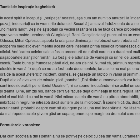
Tactici de inspiraţie kaghebistă
În acest spirit a început şi „peripeţia“ noastră, aşa cum am numit-o amuzaţi la întoarc
pozaţi, îndosariaţi ca în vremurile defunctei Securităţi am avut îndrăzneala de a ne 
„no man’s land“. Deşi ne aşteptam ca vecinii răsăriteni să ne facă oarece probleme
spre vama moldo-ucraineană Giurgiuleşti-Reni. Conştiincios şi punctual ca un ceas
Odessa, Mihai Oprescu, aştepta la ora şase dimineaţa microbuzul care trebuia să ne 
acoperim mediatic evenimentul acesta care însemna prima biserică românească di
oficial. Verificarea actelor sale a fost o procedură de rutină care nu a durat mai mul
paşapoartele ziariştilor români au fost şi ele adunate de vameşii cu un fel de „som
cască. Toate bune şi frumoase până aici, ne-am zis noi. Numai că, printr-un regretab
electric în vamă fix după ce ne-au fost luate documentele, iar actele nu mai puteau 
oră de la acest „nefericit“ incident, culmea, se găseşte un laptop în vamă şi primim 
După alte câteva zeci de minute, pică „bomba“. „Doi dintre dumneavoastră vor tr
sunt indeziderabili pe teritoriul Ucrainei“, ni se spune, inducându-ni-se astfel un 
şi teamă. Bine, am zis noi, dar de ce?! Se făcuse deja dimineaţă în toată regula, ia
nici el mai blând cu noi în vamă. Nici măcar toaleta din vamă nu părea abordabilă, 
îmbrăcat în negru ne întreabă dacă suntem „de la microbuz“. Îi spunem că da, după 
ucraineană, probabil despre cum să ajungem pe la una mai îndepărtată. Ne lăsăm 
da mai repede actele şi vom găsi un copac generos pe marginea drumului care ne
Formularele voroniene
Dar cum socoteala din România nu se potriveşte deloc cu cea din vama ucraineană