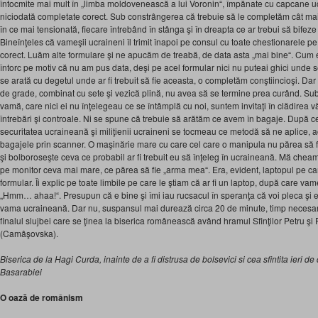
întocmite mai mult în „limba moldovenească a lui Voronin“, împănate cu capcane uc
niciodată completate corect. Sub constrângerea că trebuie să le completăm cât ma
în ce mai tensionată, fiecare întrebând în stânga şi în dreapta ce ar trebui să bifeze
Bineînţeles că vameşii ucraineni îl trimit înapoi pe consul cu toate chestionarele p
corect. Luăm alte formulare şi ne apucăm de treabă, de data asta „mai bine“. Cum e
întorc pe motiv că nu am pus data, deşi pe acel formular nici nu puteai ghici unde s
se arată cu degetul unde ar fi trebuit să fie aceasta, o completăm conştiincioşi. Dar 
de grade, combinat cu sete şi vezică plină, nu avea să se termine prea curând. Sub p
vamă, care nici ei nu înţelegeau ce se întâmplă cu noi, suntem invitaţi în clădirea 
întrebări şi controale. Ni se spune că trebuie să arătăm ce avem în bagaje. După 
securitatea ucraineană şi miliţienii ucraineni se tocmeau ce metodă să ne aplice, a
bagajele prin scanner. O maşinărie mare cu care cel care o manipula nu părea să fi
şi bolboroseşte ceva ce probabil ar fi trebuit eu să înţeleg în ucraineană. Mă chea
pe monitor ceva mai mare, ce părea să fie „arma mea“. Era, evident, laptopul pe car
formular. Îi explic pe toate limbile pe care le ştiam că ar fi un laptop, după care va
„Hmm… ahaa!“. Presupun că e bine şi îmi iau rucsacul în speranţa că voi pleca şi e
vama ucraineană. Dar nu, suspansul mai durează circa 20 de minute, timp necesar 
finalul slujbei care se ţinea la biserica românească având hramul Sfinţilor Petru şi
(Camâşovska).
Biserica de la Hagi Curda, inainte de a fi distrusa de bolsevici si cea sfintita ieri de 
Basarabiei
O oază de românism