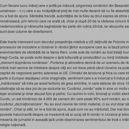
Cum fiecare lucru măreţ cere o jertfă pe măsură, prigonirea românilor din Basarabia
ucrainean – n.r.) care s-au încăpăţânat preţ de mai multe decenii să nu fie absorbi
nu a fost de ajuns. Sâmbăta trecută, autorităţile de la Kiev au ţinut expres să stric
românească, prin tehnici care ne arată că, chiar şi după 20 de la căderea Uniunii So
nedemocratice şi năravurile kaghebiste fac parte din rutina zilnică, iar abuzurile as
sunt doar cutume de divertisment.
Este foarte interesant cum deunăzi preşedinţia rotativă a UE deţinută de Polonia mi
procesului de includere a Ucrainei în rândul ţărilor europene care au la bază princ
evenimentele de sâmbătă de la Vama Reni, unde sute de români au fost trataţi inuma
Hagi-Curda, se poate vorbi despre o ţară tulburată şi conducători cu minţi îmbibate î
„element duşmănos românesc“. Purtarea şi atmosfera demnă de un scenariu de războ
ridică mari semne de întrebare despre câţi ani vor trece până când Ucraina va pu
capitol de negociere pentru aderarea la UE. Climatul de tensiune şi frica cu care tr
parte a Europei depăşesc orice imaginaţie, sentiment care s-a încercat a fi indus pân
„îndrăzneala“ să intre pe acest teritoriu de grea amintire, în care statuile de circa 1
obstinaţie să se dea jos de pe soclurile lor. Cuvântul „român“ este în sine un motiv de
lejer anchetat şi chiar abuzat fizic şi psihic. Cu lacrimi în ochi, timoraţi şi vizibil afec
Curda, un sat românesc de 4.000 de oameni din care peste 90% sunt români, au rosti
cuvântul „deznaţionalizare“. Nu au avut nevoie de nimic material, ci au vrut doar să
români“. Chiar şi atât, lor le-a fost de ajuns, după cum ne-au mărturisit. Dar mai bin
poveste halucinantă despre ce înseamnă să ai curaj să fii român în Ucraina şi totod
meseria de jurnalist în această ţară unde diseminarea sentimentului de frică o întâln
religie naţională.