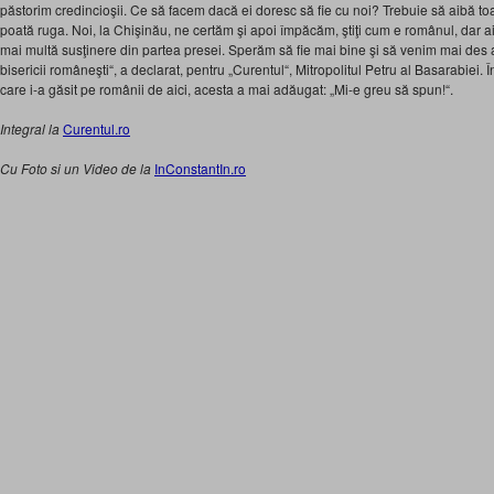
păstorim credincioşii. Ce să facem dacă ei doresc să fie cu noi? Trebuie să aibă t
poată ruga. Noi, la Chişinău, ne certăm şi apoi împăcăm, ştiţi cum e românul, dar aici
mai multă susţinere din partea presei. Sperăm să fie mai bine şi să venim mai des a
bisericii româneşti“, a declarat, pentru „Curentul“, Mitropolitul Petru al Basarabiei. 
care i-a găsit pe românii de aici, acesta a mai adăugat: „Mi-e greu să spun!“.
Integral la
Curentul.ro
Cu Foto si un Video de la
InConstantIn.ro