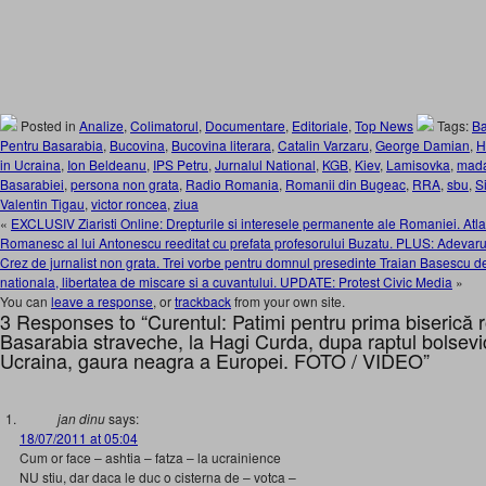
Posted in
Analize
,
Colimatorul
,
Documentare
,
Editoriale
,
Top News
Tags:
Ba
Pentru Basarabia
,
Bucovina
,
Bucovina literara
,
Catalin Varzaru
,
George Damian
,
H
in Ucraina
,
Ion Beldeanu
,
IPS Petru
,
Jurnalul National
,
KGB
,
Kiev
,
Lamisovka
,
mada
Basarabiei
,
persona non grata
,
Radio Romania
,
Romanii din Bugeac
,
RRA
,
sbu
,
S
Valentin Tigau
,
victor roncea
,
ziua
«
EXCLUSIV Ziaristi Online: Drepturile si interesele permanente ale Romaniei. Atlasu
Romanesc al lui Antonescu reeditat cu prefata profesorului Buzatu. PLUS: Adevar
Crez de jurnalist non grata. Trei vorbe pentru domnul presedinte Traian Basescu 
nationala, libertatea de miscare si a cuvantului. UPDATE: Protest Civic Media
»
You can
leave a response
, or
trackback
from your own site.
3 Responses to “Curentul: Patimi pentru prima biserică
Basarabia straveche, la Hagi Curda, dupa raptul bolsevic
Ucraina, gaura neagra a Europei. FOTO / VIDEO”
jan dinu
says:
18/07/2011 at 05:04
Cum or face – ashtia – fatza – la ucrainience
NU stiu, dar daca le duc o cisterna de – votca –